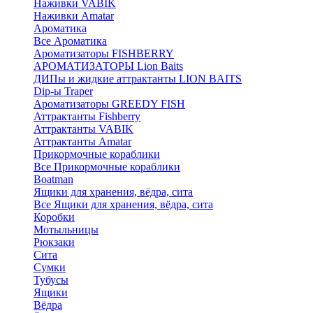
Наживки VABIK
Наживки Amatar
Ароматика
Все Ароматика
Ароматизаторы FISHBERRY
АРОМАТИЗАТОРЫ Lion Baits
ДИПы и жидкие аттрактанты LION BAITS
Dip-ы Traper
Ароматизаторы GREEDY FISH
Аттрактанты Fishberry
Аттрактанты VABIK
Аттрактанты Amatar
Прикормочные кораблики
Все Прикормочные кораблики
Boatman
Ящики для хранения, вёдра, сита
Все Ящики для хранения, вёдра, сита
Коробки
Мотыльницы
Рюкзаки
Сита
Сумки
Тубусы
Ящики
Вёдра