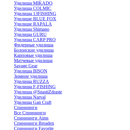
Удилища MIKADO
Удилища COLMIC
Удилища 13FISHING
Удилище BLUE FOX
Удилище RAPALA
Удилища Shimano
Удилища GURU
Удилища CARP PRO
Фидерные удилища
Болонские удилища
Карповые удилища
Матчевые удилища
Savage Gear
Удилища BISON
Зимние удилища
Удилища RUZZA
Удилища F-FISHING
Удилища @SnastiZdraste
Удилища Narval
Удилища Gan Craft
Спиннинги
Все Спиннинги
Спиннинги Aims
Спиннинги Breaden
Спиннинги Favorite