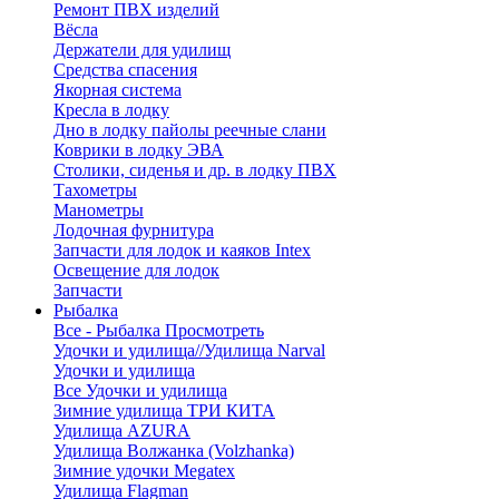
Ремонт ПВХ изделий
Вёсла
Держатели для удилищ
Средства спасения
Якорная система
Кресла в лодку
Дно в лодку пайолы реечные слани
Коврики в лодку ЭВА
Столики, сиденья и др. в лодку ПВХ
Тахометры
Манометры
Лодочная фурнитура
Запчасти для лодок и каяков Intex
Освещение для лодок
Запчасти
Рыбалка
Все - Рыбалка
Просмотреть
Удочки и удилища//Удилища Narval
Удочки и удилища
Все Удочки и удилища
Зимние удилища ТРИ КИТА
Удилища AZURA
Удилища Волжанка (Volzhanka)
Зимние удочки Megatex
Удилища Flagman