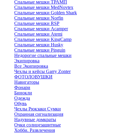
Спальные мешки ТРАМП
Cпальные мешки MedNovtex
Спальные мешки Golden Shark
Спальные мешки Norfin
Спальные мешки RSP
Спальные мешки Acamper
Спальные мешки Atemi
Спальные мешки KingCamp
Спальные мешки Husky
Спальные мешки Pinguin
Недорогие спальные мешки
Экипировка
Все Экипировка
Чехлы и кейсы Garry Zonter
ФОТОЛОВУШКИ
Навигаторы
Фонари
Бинокли
Одежда
Обувь
Чехлы Рюкзаки Сумки
Охранная сигнализация
Надувные домкраты
Очки солнцезащитные
Хобби. Развлечения