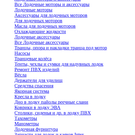
Все Лодочные моторы и аксессуары
Лодочные моторы
Аксессуары для лодочных моторов
Для лодочных моторов
Масла для лодочных моторов
Охлаждающие жидкости
Лодочные аксессуары
Все Лодочные аксессуары
Транцы, опора и накладки транца под мотор
Насосы
Транцевые колёса
Тенты, чехлы и сумки для надувных лодок
Ремонт ПВХ изделий
Вёсла
Держатели для удилищ
Средства спасения
Якорная система
Кресла в лодку
Дно в лодку пайолы реечные слани
Коврики в лодку ЭВА
Столики, сиденья и др. в лодку ПВХ
Тахометры
Манометры
Лодочная фурнитура
Запчасти для лодок и каяков Intex