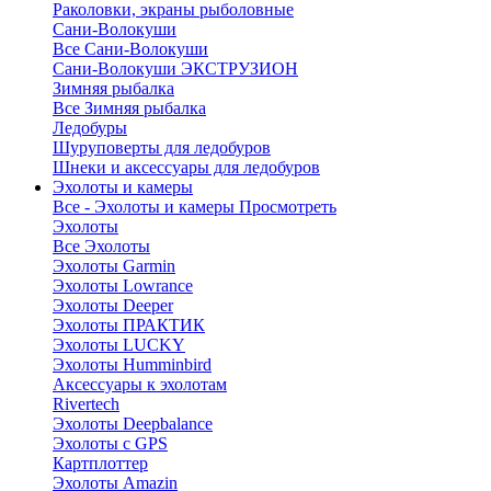
Раколовки, экраны рыболовные
Сани-Волокуши
Все Сани-Волокуши
Сани-Волокуши ЭКСТРУЗИОН
Зимняя рыбалка
Все Зимняя рыбалка
Ледобуры
Шуруповерты для ледобуров
Шнеки и аксессуары для ледобуров
Эхолоты и камеры
Все - Эхолоты и камеры
Просмотреть
Эхолоты
Все Эхолоты
Эхолоты Garmin
Эхолоты Lowrance
Эхолоты Deeper
Эхолоты ПРАКТИК
Эхолоты LUCKY
Эхолоты Humminbird
Аксессуары к эхолотам
Rivertech
Эхолоты Deepbalance
Эхолоты с GPS
Картплоттер
Эхолоты Amazin