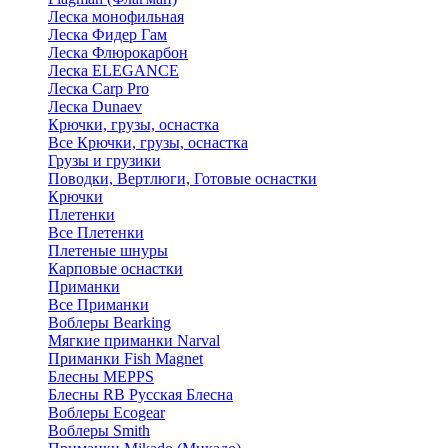
Леска монофильная
Леска Фидер Гам
Леска Флюрокарбон
Леска ELEGANCE
Леска Carp Pro
Леска Dunaev
Крючки, грузы, оснастка
Все Крючки, грузы, оснастка
Грузы и грузики
Поводки, Вертлюги, Готовые оснастки
Крючки
Плетенки
Все Плетенки
Плетеные шнуры
Карповые оснастки
Приманки
Все Приманки
Воблеры Bearking
Мягкие приманки Narval
Приманки Fish Magnet
Блесны MEPPS
Блесны RB Русская Блесна
Воблеры Ecogear
Воблеры Smith