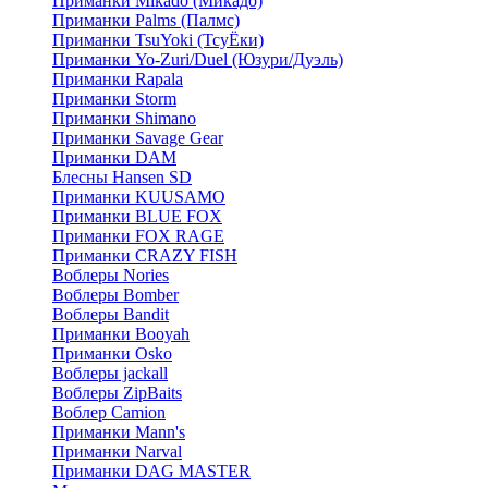
Приманки Mikado (Микадо)
Приманки Palms (Палмс)
Приманки TsuYoki (ТсуЁки)
Приманки Yo-Zuri/Duel (Юзури/Дуэль)
Приманки Rapala
Приманки Storm
Приманки Shimano
Приманки Savage Gear
Приманки DAM
Блесны Hansen SD
Приманки KUUSAMO
Приманки BLUE FOX
Приманки FOX RAGE
Приманки CRAZY FISH
Воблеры Nories
Воблеры Bomber
Воблеры Bandit
Приманки Booyah
Приманки Osko
Воблеры jackall
Воблеры ZipBaits
Воблер Camion
Приманки Mann's
Приманки Narval
Приманки DAG MASTER