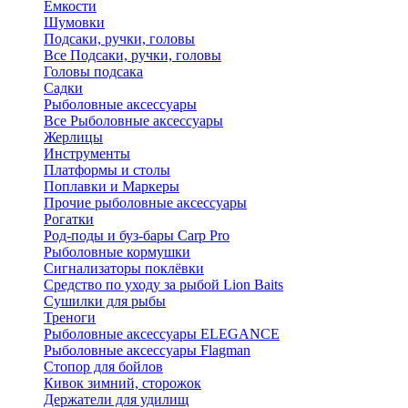
Ёмкости
Шумовки
Подсаки, ручки, головы
Все Подсаки, ручки, головы
Головы подсака
Садки
Рыболовные аксессуары
Все Рыболовные аксессуары
Жерлицы
Инструменты
Платформы и столы
Поплавки и Маркеры
Прочие рыболовные аксессуары
Рогатки
Род-поды и буз-бары Carp Pro
Рыболовные кормушки
Сигнализаторы поклёвки
Средство по уходу за рыбой Lion Baits
Сушилки для рыбы
Треноги
Рыболовные аксессуары ELEGANCE
Рыболовные аксессуары Flagman
Стопор для бойлов
Кивок зимний, сторожок
Держатели для удилищ