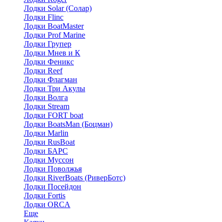
Лодки Solar (Солар)
Лодки Flinc
Лодки BoatMaster
Лодки Prof Marine
Лодки Групер
Лодки Мнев и К
Лодки Феникс
Лодки Reef
Лодки Флагман
Лодки Три Акулы
Лодки Волга
Лодки Stream
Лодки FORT boat
Лодки BoatsMan (Боцман)
Лодки Marlin
Лодки RusBoat
Лодки БАРС
Лодки Муссон
Лодки Поволжья
Лодки RiverBoats (РиверБотс)
Лодки Посейдон
Лодки Fortis
Лодки ORCA
Еще