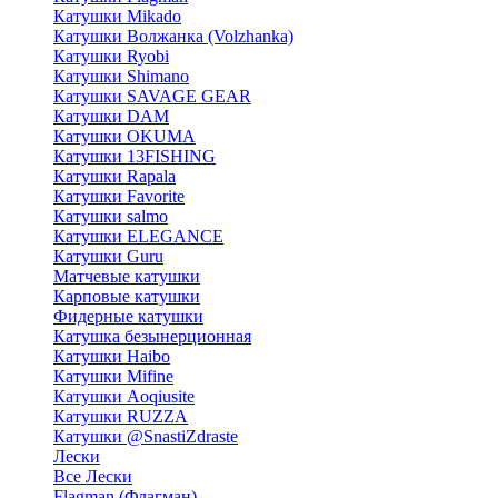
Катушки Mikado
Катушки Волжанка (Volzhanka)
Катушки Ryobi
Катушки Shimano
Катушки SAVAGE GEAR
Катушки DAM
Катушки OKUMA
Катушки 13FISHING
Катушки Rapala
Катушки Favorite
Катушки salmo
Катушки ELEGANCE
Катушки Guru
Матчевые катушки
Карповые катушки
Фидерные катушки
Катушка безынерционная
Катушки Haibo
Катушки Mifine
Катушки Aoqiusite
Катушки RUZZA
Катушки @SnastiZdraste
Лески
Все Лески
Flagman (Флагман)