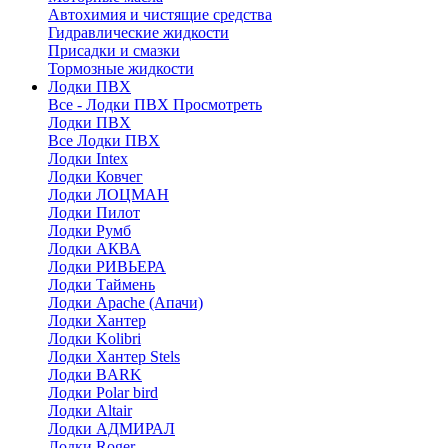
Автохимия и чистящие средства
Гидравлические жидкости
Присадки и смазки
Тормозные жидкости
Лодки ПВХ
Все - Лодки ПВХ
Просмотреть
Лодки ПВХ
Все Лодки ПВХ
Лодки Intex
Лодки Ковчег
Лодки ЛОЦМАН
Лодки Пилот
Лодки Румб
Лодки АКВА
Лодки РИВЬЕРА
Лодки Таймень
Лодки Apache (Апачи)
Лодки Хантер
Лодки Kolibri
Лодки Хантер Stels
Лодки BARK
Лодки Polar bird
Лодки Altair
Лодки АДМИРАЛ
Лодки Roger