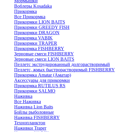
Мормышки
Воблеры Kosadaka
Прикормка
Все Прикормка
Прикормки LION BAITS
Прикормки GREEDY FISH
Прикормки DRAGON
Прикормка VABIK
Прикормки TRAPER
Прикормка FISHBERRY
Зерновые смеси FISHBERRY
Зерновые смеси LION BAITS
Пеллетс экструдированный долгорастворимый
Пеллетс, жмых быстрорастворимый FISHBERRY
Прикормка Amatar (Аматар)
Аксессуары для прикормки
Прикормка RUTILUS RS
Прикормки SALMO
Наживка
Все Наживка
Наживка Lion Baits
Бойлы рыболовные
Наживка FISHBERRY
Технопланктон
Наживки Traper