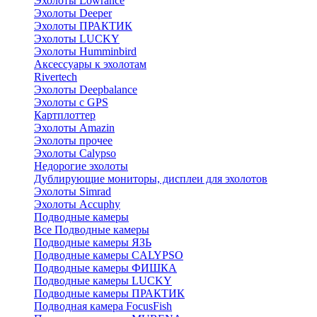
Эхолоты Lowrance
Эхолоты Deeper
Эхолоты ПРАКТИК
Эхолоты LUCKY
Эхолоты Humminbird
Аксессуары к эхолотам
Rivertech
Эхолоты Deepbalance
Эхолоты с GPS
Картплоттер
Эхолоты Amazin
Эхолоты прочее
Эхолоты Calypso
Недорогие эхолоты
Дублирующие мониторы, дисплеи для эхолотов
Эхолоты Simrad
Эхолоты Accuphy
Подводные камеры
Все Подводные камеры
Подводные камеры ЯЗЬ
Подводные камеры CALYPSO
Подводные камеры ФИШКА
Подводные камеры LUCKY
Подводные камеры ПРАКТИК
Подводная камера FocusFish