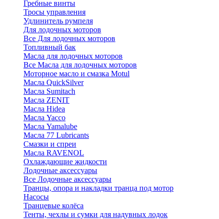
Гребные винты
Тросы управления
Удлинитель румпеля
Для лодочных моторов
Все Для лодочных моторов
Топливный бак
Масла для лодочных моторов
Все Масла для лодочных моторов
Моторное масло и смазка Motul
Масла QuickSilver
Масла Sumitach
Масла ZENIT
Масла Hidea
Масла Yacco
Масла Yamalube
Масла 77 Lubricants
Смазки и спреи
Масла RAVENOL
Охлаждающие жидкости
Лодочные аксессуары
Все Лодочные аксессуары
Транцы, опора и накладки транца под мотор
Насосы
Транцевые колёса
Тенты, чехлы и сумки для надувных лодок