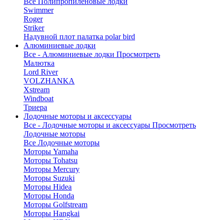
Все Полипропиленовые лодки
Swimmer
Roger
Striker
Надувной плот палатка polar bird
Алюминиевые лодки
Все - Алюминиевые лодки
Просмотреть
Малютка
Lord River
VOLZHANKA
Xstream
Windboat
Триера
Лодочные моторы и аксессуары
Все - Лодочные моторы и аксессуары
Просмотреть
Лодочные моторы
Все Лодочные моторы
Моторы Yamaha
Моторы Tohatsu
Моторы Mercury
Моторы Suzuki
Моторы Hidea
Моторы Honda
Моторы Golfstream
Моторы Hangkai