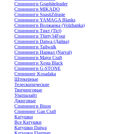
Спиннинги Graphiteleader
Спиннинги MIKADO
Спиннинги SnastiZdraste
Спиннинги YAMAGA Blanks
Спиннинги Волжанка (Volzhanka)
Спиннинги Тикт (Tict)
Спиннинги Thirty34Four
Спиннинги Daiwa (Дайва)
Спиннинги Tailwalk
Спиннинги Нарвал (Narval)
Спиннинги Major Craft
Спиннинги Xesta Black
Спиннинги G-STONE
Спиннинг Kosadaka
Штекерные
Телескопические
Твичинговые
Ультралайт
Джиговые
Спиннинги Bison
Спиннинг Gan Craft
Катушки
Все Катушки
Катушки Daiwa
Катушки Flagman