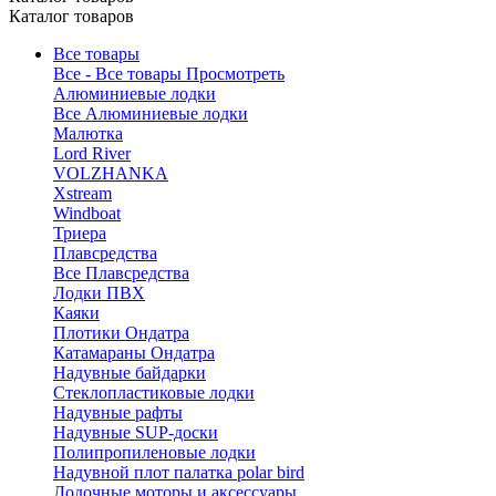
Каталог товаров
Все товары
Все - Все товары
Просмотреть
Алюминиевые лодки
Все Алюминиевые лодки
Малютка
Lord River
VOLZHANKA
Xstream
Windboat
Триера
Плавсредства
Все Плавсредства
Лодки ПВХ
Каяки
Плотики Ондатра
Катамараны Ондатра
Надувные байдарки
Стеклопластиковые лодки
Надувные рафты
Надувные SUP-доски
Полипропиленовые лодки
Надувной плот палатка polar bird
Лодочные моторы и аксессуары