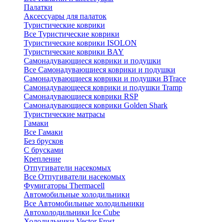
Палатки
Аксессуары для палаток
Туристические коврики
Все Туристические коврики
Туристические коврики ISOLON
Туристические коврики BAY
Самонадувающиеся коврики и подушки
Все Самонадувающиеся коврики и подушки
Самонадувающиеся коврики и подушки BTrace
Самонадувающееся коврики и подушки Tramp
Самонадувающиеся коврики RSP
Самонадувающиеся коврики Golden Shark
Туристические матрасы
Гамаки
Все Гамаки
Без брусков
С брусками
Крепление
Отпугиватели насекомых
Все Отпугиватели насекомых
Фумигаторы Thermacell
Автомобильные холодильники
Все Автомобильные холодильники
Автохолодильники Ice Cube
Холодильники Vector Frost