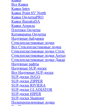
Каяки
Все Каяки
Каяки Intex
Каяки Point 65° North
Каяки ОндатраPRO
Каяки BarrakuDA
Каяки Априла
Плотики Ондатра
Катамараны Ондатра
Надувные байдарки
Стеклопластиковые лодки
Все Стеклопластиковые лодки
Стеклопластиковые лодки Стелс
Стеклопластиковые лодки Антал
Стеклопластиковые лодки Дакар
Надувные рафты
Надувные SUP-доски
Все Надувные SUP-доски
SUP-доски JS/GQ
SUP-доски ZIPPER
SUP-доски RIVIERA
SUP-доски GLADIATOR
SUP-доски HIPER
SUP-доски Skatinger
Полипропиленовые лодки