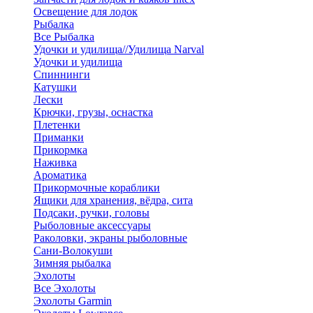
Освещение для лодок
Рыбалка
Все Рыбалка
Удочки и удилища//Удилища Narval
Удочки и удилища
Спиннинги
Катушки
Лески
Крючки, грузы, оснастка
Плетенки
Приманки
Прикормка
Наживка
Ароматика
Прикормочные кораблики
Ящики для хранения, вёдра, сита
Подсаки, ручки, головы
Рыболовные аксессуары
Раколовки, экраны рыболовные
Сани-Волокуши
Зимняя рыбалка
Эхолоты
Все Эхолоты
Эхолоты Garmin