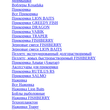
Мормышки
Воблеры Kosadaka
Прикормка
Все Прикормка
Прикормки LION BAITS
Прикормки GREEDY FISH
Прикормки DRAGON
Прикормка VABIK
Прикормки TRAPER
Прикормка FISHBERRY
Зерновые смеси FISHBERRY
Зерновые смеси LION BAITS
Пеллетс экструдированный долгорастворимый
Пеллетс, жмых быстрорастворимый FISHBERRY
Прикормка Amatar (Аматар)
Аксессуары для прикормки
Прикормка RUTILUS RS
Прикормки SALMO
Наживка
Все Наживка
Наживка Lion Baits
Бойлы рыболовные
Наживка FISHBERRY
Технопланктон
Наживки Traper