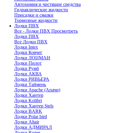
Автохимия и чистящие средства
Гидравлические жидкости
Присадки и смазки
Тормозные жидкости
Лодки ПВХ
Все - Лодки ПВХ
Просмотреть
Лодки ПВХ
Все Лодки ПВХ
Лодки Intex
Лодки Ковчег
Лодки ЛОЦМАН
Лодки Пилот
Лодки Румб
Лодки АКВА
Лодки РИВЬЕРА
Лодки Таймень
Лодки Apache (Апачи)
Лодки Хантер
Лодки Kolibri
Лодки Хантер Stels
Лодки BARK
Лодки Polar bird
Лодки Altair
Лодки АДМИРАЛ
Лодки Roger