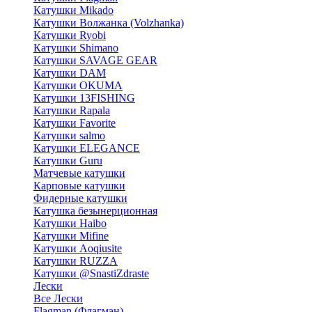
Катушки Mikado
Катушки Волжанка (Volzhanka)
Катушки Ryobi
Катушки Shimano
Катушки SAVAGE GEAR
Катушки DAM
Катушки OKUMA
Катушки 13FISHING
Катушки Rapala
Катушки Favorite
Катушки salmo
Катушки ELEGANCE
Катушки Guru
Матчевые катушки
Карповые катушки
Фидерные катушки
Катушка безынерционная
Катушки Haibo
Катушки Mifine
Катушки Aoqiusite
Катушки RUZZA
Катушки @SnastiZdraste
Лески
Все Лески
Flagman (Флагман)