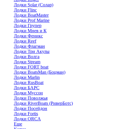
Лодки Solar (Солар)
Лодки Flinc
Лодки BoatMaster
Лодки Prof Marine
Лодки Групер
Лодки Мнев и К
Лодки Феникс
Лодки Reef
Лодки Флагман
Лодки Три Акулы
Лодки Волга
Лодки Stream
Лодки FORT boat
Лодки BoatsMan (Боцман)
Лодки Marlin
Лодки RusBoat
Лодки БАРС
Лодки Муссон
Лодки Поволжья
Лодки RiverBoats (РиверБотс)
Лодки Посейдон
Лодки Fortis
Лодки ORCA
Еще