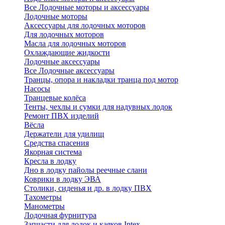
Все Лодочные моторы и аксессуары
Лодочные моторы
Аксессуары для лодочных моторов
Для лодочных моторов
Масла для лодочных моторов
Охлаждающие жидкости
Лодочные аксессуары
Все Лодочные аксессуары
Транцы, опора и накладки транца под мотор
Насосы
Транцевые колёса
Тенты, чехлы и сумки для надувных лодок
Ремонт ПВХ изделий
Вёсла
Держатели для удилищ
Средства спасения
Якорная система
Кресла в лодку
Дно в лодку пайолы реечные слани
Коврики в лодку ЭВА
Столики, сиденья и др. в лодку ПВХ
Тахометры
Манометры
Лодочная фурнитура
Запчасти для лодок и каяков Intex