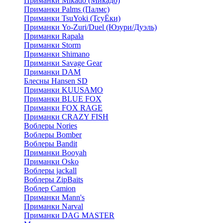
Приманки Mikado (Микадо)
Приманки Palms (Палмс)
Приманки TsuYoki (ТсуЁки)
Приманки Yo-Zuri/Duel (Юзури/Дуэль)
Приманки Rapala
Приманки Storm
Приманки Shimano
Приманки Savage Gear
Приманки DAM
Блесны Hansen SD
Приманки KUUSAMO
Приманки BLUE FOX
Приманки FOX RAGE
Приманки CRAZY FISH
Воблеры Nories
Воблеры Bomber
Воблеры Bandit
Приманки Booyah
Приманки Osko
Воблеры jackall
Воблеры ZipBaits
Воблер Camion
Приманки Mann's
Приманки Narval
Приманки DAG MASTER