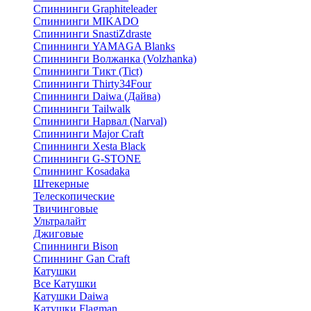
Спиннинги Graphiteleader
Спиннинги MIKADO
Спиннинги SnastiZdraste
Спиннинги YAMAGA Blanks
Спиннинги Волжанка (Volzhanka)
Спиннинги Тикт (Tict)
Спиннинги Thirty34Four
Спиннинги Daiwa (Дайва)
Спиннинги Tailwalk
Спиннинги Нарвал (Narval)
Спиннинги Major Craft
Спиннинги Xesta Black
Спиннинги G-STONE
Спиннинг Kosadaka
Штекерные
Телескопические
Твичинговые
Ультралайт
Джиговые
Спиннинги Bison
Спиннинг Gan Craft
Катушки
Все Катушки
Катушки Daiwa
Катушки Flagman