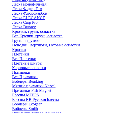
Леска монофильная
Леска Фидер Гам
Леска Флюрокарбон
Леска ELEGANCE
Леска Carp Pro
Леска Dunaev
Крючки, грузы, оснастка
Все Крючки, грузы, оснастка
Грузы и грузики
Поводки, Вертлюги, Готовые оснастки
Крючки
Плетенки
Все Плетенки
Плетеные шнуры
Карповые оснастки
Приманки
Все Приманки
Воблеры Bearking
Мягкие приманки Narval
Приманки Fish Magnet
Блесны MEPPS
Блесны RB Русская Блесна
Воблеры Ecogear
Воблеры Smith