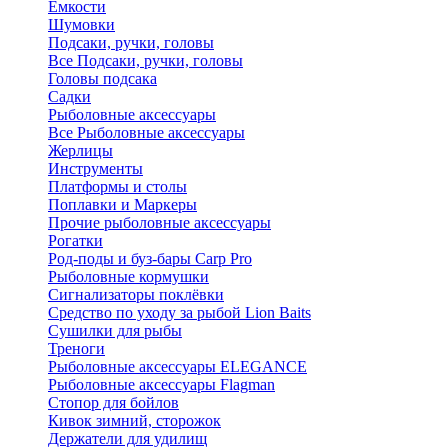
Ёмкости
Шумовки
Подсаки, ручки, головы
Все Подсаки, ручки, головы
Головы подсака
Садки
Рыболовные аксессуары
Все Рыболовные аксессуары
Жерлицы
Инструменты
Платформы и столы
Поплавки и Маркеры
Прочие рыболовные аксессуары
Рогатки
Род-поды и буз-бары Carp Pro
Рыболовные кормушки
Сигнализаторы поклёвки
Средство по уходу за рыбой Lion Baits
Сушилки для рыбы
Треноги
Рыболовные аксессуары ELEGANCE
Рыболовные аксессуары Flagman
Стопор для бойлов
Кивок зимний, сторожок
Держатели для удилищ