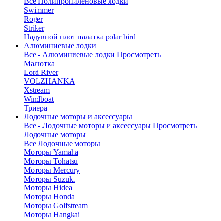
Все Полипропиленовые лодки
Swimmer
Roger
Striker
Надувной плот палатка polar bird
Алюминиевые лодки
Все - Алюминиевые лодки
Просмотреть
Малютка
Lord River
VOLZHANKA
Xstream
Windboat
Триера
Лодочные моторы и аксессуары
Все - Лодочные моторы и аксессуары
Просмотреть
Лодочные моторы
Все Лодочные моторы
Моторы Yamaha
Моторы Tohatsu
Моторы Mercury
Моторы Suzuki
Моторы Hidea
Моторы Honda
Моторы Golfstream
Моторы Hangkai