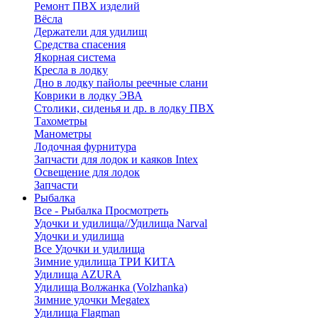
Ремонт ПВХ изделий
Вёсла
Держатели для удилищ
Средства спасения
Якорная система
Кресла в лодку
Дно в лодку пайолы реечные слани
Коврики в лодку ЭВА
Столики, сиденья и др. в лодку ПВХ
Тахометры
Манометры
Лодочная фурнитура
Запчасти для лодок и каяков Intex
Освещение для лодок
Запчасти
Рыбалка
Все - Рыбалка
Просмотреть
Удочки и удилища//Удилища Narval
Удочки и удилища
Все Удочки и удилища
Зимние удилища ТРИ КИТА
Удилища AZURA
Удилища Волжанка (Volzhanka)
Зимние удочки Megatex
Удилища Flagman