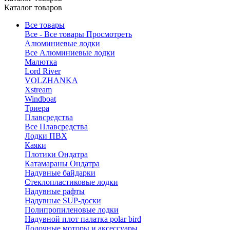
Каталог товаров
Все товары
Все - Все товары
Просмотреть
Алюминиевые лодки
Все Алюминиевые лодки
Малютка
Lord River
VOLZHANKA
Xstream
Windboat
Триера
Плавсредства
Все Плавсредства
Лодки ПВХ
Каяки
Плотики Ондатра
Катамараны Ондатра
Надувные байдарки
Стеклопластиковые лодки
Надувные рафты
Надувные SUP-доски
Полипропиленовые лодки
Надувной плот палатка polar bird
Лодочные моторы и аксессуары