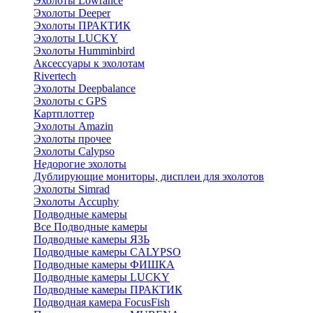
Эхолоты Lowrance
Эхолоты Deeper
Эхолоты ПРАКТИК
Эхолоты LUCKY
Эхолоты Humminbird
Аксессуары к эхолотам
Rivertech
Эхолоты Deepbalance
Эхолоты с GPS
Картплоттер
Эхолоты Amazin
Эхолоты прочее
Эхолоты Calypso
Недорогие эхолоты
Дублирующие мониторы, дисплеи для эхолотов
Эхолоты Simrad
Эхолоты Accuphy
Подводные камеры
Все Подводные камеры
Подводные камеры ЯЗЬ
Подводные камеры CALYPSO
Подводные камеры ФИШКА
Подводные камеры LUCKY
Подводные камеры ПРАКТИК
Подводная камера FocusFish