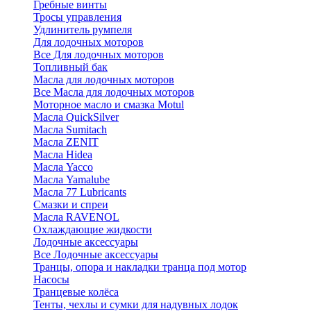
Гребные винты
Тросы управления
Удлинитель румпеля
Для лодочных моторов
Все Для лодочных моторов
Топливный бак
Масла для лодочных моторов
Все Масла для лодочных моторов
Моторное масло и смазка Motul
Масла QuickSilver
Масла Sumitach
Масла ZENIT
Масла Hidea
Масла Yacco
Масла Yamalube
Масла 77 Lubricants
Смазки и спреи
Масла RAVENOL
Охлаждающие жидкости
Лодочные аксессуары
Все Лодочные аксессуары
Транцы, опора и накладки транца под мотор
Насосы
Транцевые колёса
Тенты, чехлы и сумки для надувных лодок