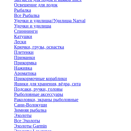
Освещение для лодок
Рыбалка
Все Рыбалка
Удочки и удилища//Удилища Narval
Удочки и удилища
Спиннинги
Катушки
Лески
Крючки, грузы, оснастка
Плетенки
Приманки
Прикормка
Наживка
Ароматика
Прикормочные кораблики
Ящики для хранения, вёдра, сита
Подсаки, ручки, головы
Рыболовные аксессуары
Раколовки, экраны рыболовные
Сани-Волокуши
Зимняя рыбалка
Эхолоты
Все Эхолоты
Эхолоты Garmin