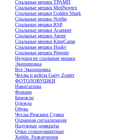
Спальные мешки ТРАМП
Cпальные мешки MedNovtex
Спальные мешки Golden Shark
Спальные мешки Norfin
Спальные мешки RSP
Спальные мешки Acamper
Спальные мешки Atemi
Спальные мешки KingCamp
Спальные мешки Husky
Спальные мешки Pinguin
Недорогие спальные мешки
Экипировка
Все Экипировка
Чехлы и кейсы Garry Zonter
ФОТОЛОВУШКИ
Навигаторы
Фонари
Бинокли
Одежда
Обувь
Чехлы Рюкзаки Сумки
Охранная сигнализация
Надувные домкраты
Очки солнцезащитные
Хобби. Развлечения