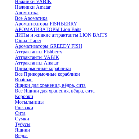
Наживки VABIK
Наживки Amatar
Ароматика
Все Ароматика
Ароматизаторы FISHBERRY
АРОМАТИЗАТОРЫ Lion Baits
ДИПы и жидкие аттрактанты LION BAITS
Dip-ы Traper
Ароматизаторы GREEDY FISH
Аттрактанты Fishberry
Аттрактанты VABIK
Аттрактанты Amatar
Прикормочные кораблики
Все Прикормочные кораблики
Boatman
Ящики для хранения, вёдра, сита
Все Ящики для хранения, вёдра, сита
Коробки
Мотыльницы
Рюкзаки
Сита
Сумки
Тубусы
Ящики
Вёдра