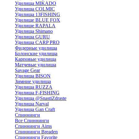
Удилища MIKADO
Удилища COLMIC
Удилища 13FISHING
Удилище BLUE FOX
Удилище RAPALA
Удилища Shimano
Удилища GURU
Удилища CARP PRO
Фидерные удилища
Болонские удилища
Карповые удилища
Матчевые удилища
Savage Gear
Удилища BISON
Зимние удилища
Удилища RUZZA
Удилища F-FISHING
Удилища @SnastiZdraste
Удилища Narval
Удилища Gan Craft
Спиннинги
Все Спиннинги
Спиннинги Aims
Спиннинги Breaden
Спиннинги Favorite