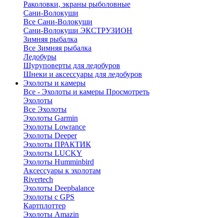
Раколовки, экраны рыболовные
Сани-Волокуши
Все Сани-Волокуши
Сани-Волокуши ЭКСТРУЗИОН
Зимняя рыбалка
Все Зимняя рыбалка
Ледобуры
Шуруповерты для ледобуров
Шнеки и аксессуары для ледобуров
Эхолоты и камеры
Все - Эхолоты и камеры
Просмотреть
Эхолоты
Все Эхолоты
Эхолоты Garmin
Эхолоты Lowrance
Эхолоты Deeper
Эхолоты ПРАКТИК
Эхолоты LUCKY
Эхолоты Humminbird
Аксессуары к эхолотам
Rivertech
Эхолоты Deepbalance
Эхолоты с GPS
Картплоттер
Эхолоты Amazin