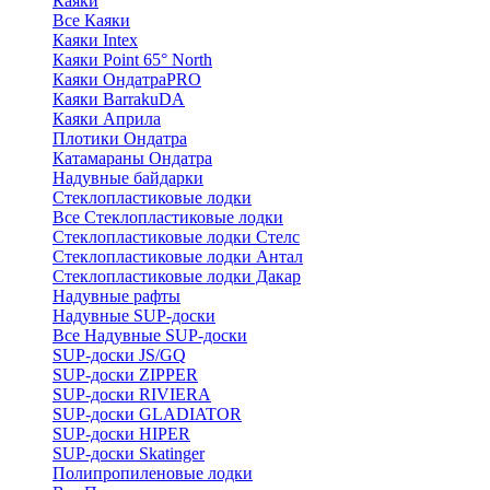
Каяки
Все Каяки
Каяки Intex
Каяки Point 65° North
Каяки ОндатраPRO
Каяки BarrakuDA
Каяки Априла
Плотики Ондатра
Катамараны Ондатра
Надувные байдарки
Стеклопластиковые лодки
Все Стеклопластиковые лодки
Стеклопластиковые лодки Стелс
Стеклопластиковые лодки Антал
Стеклопластиковые лодки Дакар
Надувные рафты
Надувные SUP-доски
Все Надувные SUP-доски
SUP-доски JS/GQ
SUP-доски ZIPPER
SUP-доски RIVIERA
SUP-доски GLADIATOR
SUP-доски HIPER
SUP-доски Skatinger
Полипропиленовые лодки