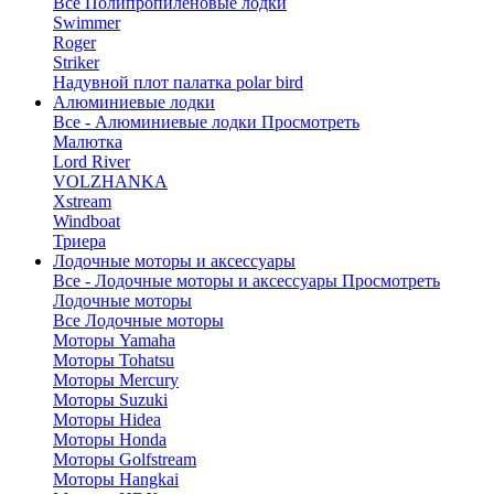
Все Полипропиленовые лодки
Swimmer
Roger
Striker
Надувной плот палатка polar bird
Алюминиевые лодки
Все - Алюминиевые лодки
Просмотреть
Малютка
Lord River
VOLZHANKA
Xstream
Windboat
Триера
Лодочные моторы и аксессуары
Все - Лодочные моторы и аксессуары
Просмотреть
Лодочные моторы
Все Лодочные моторы
Моторы Yamaha
Моторы Tohatsu
Моторы Mercury
Моторы Suzuki
Моторы Hidea
Моторы Honda
Моторы Golfstream
Моторы Hangkai