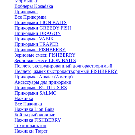
Мормышки
Воблеры Kosadaka
Прикормка
Все Прикормка
Прикормки LION BAITS
Прикормки GREEDY FISH
Прикормки DRAGON
Прикормка VABIK
Прикормки TRAPER
Прикормка FISHBERRY
Зерновые смеси FISHBERRY
Зерновые смеси LION BAITS
Пеллетс экструдированный долгорастворимый
Пеллетс, жмых быстрорастворимый FISHBERRY
Прикормка Amatar (Аматар)
Аксессуары для прикормки
Прикормка RUTILUS RS
Прикормки SALMO
Наживка
Все Наживка
Наживка Lion Baits
Бойлы рыболовные
Наживка FISHBERRY
Технопланктон
Наживки Traper