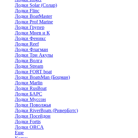
Лодки Solar (Солар)
Лодки Flinc
Лодки BoatMaster
Лодки Prof Marine
Лодки Групер
Лодки Мнев и К
Лодки Феникс
Лодки Reef
Лодки Флагман
Лодки Три Акулы
Лодки Волга
Лодки Stream
Лодки FORT boat
Лодки BoatsMan (Боцман)
Лодки Marlin
Лодки RusBoat
Лодки БАРС
Лодки Муссон
Лодки Поволжья
Лодки RiverBoats (РиверБотс)
Лодки Посейдон
Лодки Fortis
Лодки ORCA
Еще