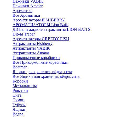
Наживки VABIK
Наживки Amatar
Ароматика
Все Ароматика
Ароматизаторы FISHBERRY
АРОМАТИЗАТОРЫ Lion Baits
ДИПы и жидкие аттрактанты LION BAITS
Dip-ы Traper
Ароматизаторы GREEDY FISH
Аттрактанты Fishberry
Аттрактанты VABIK
Аттрактанты Amatar
Прикормочные кораблики
Все Прикормочные кораблики
Boatman
Ящики для хранения, вёдра, сита
Все Ящики для хранения, вёдра, сита
Коробки
Мотыльницы
Рюкзаки
Сита
Сумки
Тубусы
Ящики
Вёдра