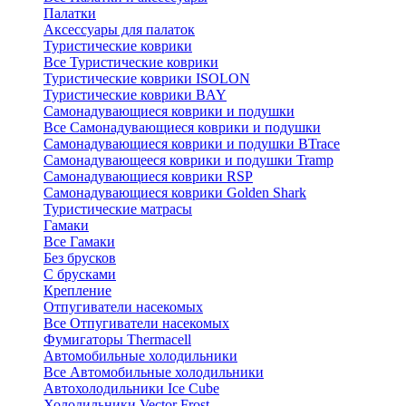
Палатки
Аксессуары для палаток
Туристические коврики
Все Туристические коврики
Туристические коврики ISOLON
Туристические коврики BAY
Самонадувающиеся коврики и подушки
Все Самонадувающиеся коврики и подушки
Самонадувающиеся коврики и подушки BTrace
Самонадувающееся коврики и подушки Tramp
Самонадувающиеся коврики RSP
Самонадувающиеся коврики Golden Shark
Туристические матрасы
Гамаки
Все Гамаки
Без брусков
С брусками
Крепление
Отпугиватели насекомых
Все Отпугиватели насекомых
Фумигаторы Thermacell
Автомобильные холодильники
Все Автомобильные холодильники
Автохолодильники Ice Cube
Холодильники Vector Frost