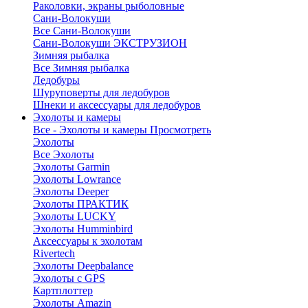
Раколовки, экраны рыболовные
Сани-Волокуши
Все Сани-Волокуши
Сани-Волокуши ЭКСТРУЗИОН
Зимняя рыбалка
Все Зимняя рыбалка
Ледобуры
Шуруповерты для ледобуров
Шнеки и аксессуары для ледобуров
Эхолоты и камеры
Все - Эхолоты и камеры
Просмотреть
Эхолоты
Все Эхолоты
Эхолоты Garmin
Эхолоты Lowrance
Эхолоты Deeper
Эхолоты ПРАКТИК
Эхолоты LUCKY
Эхолоты Humminbird
Аксессуары к эхолотам
Rivertech
Эхолоты Deepbalance
Эхолоты с GPS
Картплоттер
Эхолоты Amazin