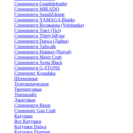
Спиннинги Graphiteleader
Спиннинги MIKADO
Спиннинги SnastiZdraste
Спиннинги YAMAGA Blanks
Спиннинги Волжанка (Volzhanka)
Спиннинги Тикт (Tict)
Спиннинги Thirty34Four
Спиннинги Daiwa (Дайва)
Спиннинги Tailwalk
Спиннинги Нарвал (Narval)
Спиннинги Major Craft
Спиннинги Xesta Black
Спиннинги G-STONE
Спиннинг Kosadaka
Штекерные
Телескопические
Твичинговые
Ультралайт
Джиговые
Спиннинги Bison
Спиннинг Gan Craft
Катушки
Все Катушки
Катушки Daiwa
Катушки Flagman