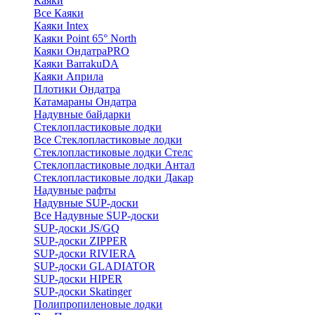
Каяки
Все Каяки
Каяки Intex
Каяки Point 65° North
Каяки ОндатраPRO
Каяки BarrakuDA
Каяки Априла
Плотики Ондатра
Катамараны Ондатра
Надувные байдарки
Стеклопластиковые лодки
Все Стеклопластиковые лодки
Стеклопластиковые лодки Стелс
Стеклопластиковые лодки Антал
Стеклопластиковые лодки Дакар
Надувные рафты
Надувные SUP-доски
Все Надувные SUP-доски
SUP-доски JS/GQ
SUP-доски ZIPPER
SUP-доски RIVIERA
SUP-доски GLADIATOR
SUP-доски HIPER
SUP-доски Skatinger
Полипропиленовые лодки