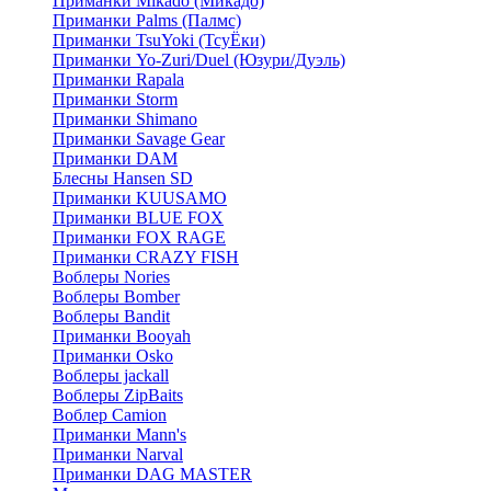
Приманки Mikado (Микадо)
Приманки Palms (Палмс)
Приманки TsuYoki (ТсуЁки)
Приманки Yo-Zuri/Duel (Юзури/Дуэль)
Приманки Rapala
Приманки Storm
Приманки Shimano
Приманки Savage Gear
Приманки DAM
Блесны Hansen SD
Приманки KUUSAMO
Приманки BLUE FOX
Приманки FOX RAGE
Приманки CRAZY FISH
Воблеры Nories
Воблеры Bomber
Воблеры Bandit
Приманки Booyah
Приманки Osko
Воблеры jackall
Воблеры ZipBaits
Воблер Camion
Приманки Mann's
Приманки Narval
Приманки DAG MASTER