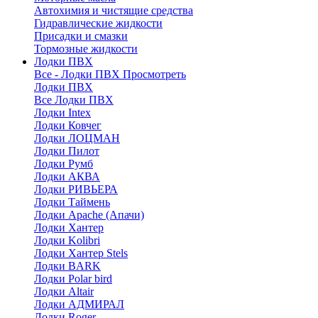
Автохимия и чистящие средства
Гидравлические жидкости
Присадки и смазки
Тормозные жидкости
Лодки ПВХ
Все - Лодки ПВХ
Просмотреть
Лодки ПВХ
Все Лодки ПВХ
Лодки Intex
Лодки Ковчег
Лодки ЛОЦМАН
Лодки Пилот
Лодки Румб
Лодки АКВА
Лодки РИВЬЕРА
Лодки Таймень
Лодки Apache (Апачи)
Лодки Хантер
Лодки Kolibri
Лодки Хантер Stels
Лодки BARK
Лодки Polar bird
Лодки Altair
Лодки АДМИРАЛ
Лодки Roger