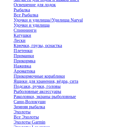
Освещение для лодок
Рыбалка
Все Рыбалка
Удочки и удилища//Удилища Narval
Удочки и удилища
Спиннинги
Катушки
Лески
Крючки, грузы, оснастка
Плетенки
Приманки
Прикормка
Наживка
Ароматика
Прикормочные кораблики
Ящики для хранения, вёдра, сита
Подсаки, ручки, головы
Рыболовные аксессуары
Раколовки, экраны рыболовные
Сани-Волокуши
Зимняя рыбалка
Эхолоты
Все Эхолоты
Эхолоты Garmin