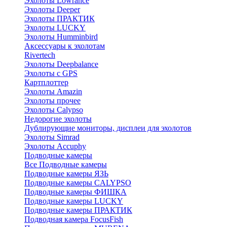
Эхолоты Lowrance
Эхолоты Deeper
Эхолоты ПРАКТИК
Эхолоты LUCKY
Эхолоты Humminbird
Аксессуары к эхолотам
Rivertech
Эхолоты Deepbalance
Эхолоты с GPS
Картплоттер
Эхолоты Amazin
Эхолоты прочее
Эхолоты Calypso
Недорогие эхолоты
Дублирующие мониторы, дисплеи для эхолотов
Эхолоты Simrad
Эхолоты Accuphy
Подводные камеры
Все Подводные камеры
Подводные камеры ЯЗЬ
Подводные камеры CALYPSO
Подводные камеры ФИШКА
Подводные камеры LUCKY
Подводные камеры ПРАКТИК
Подводная камера FocusFish