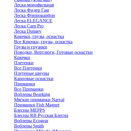
Леска монофильная
Леска Фидер Гам
Леска Флюрокарбон
Леска ELEGANCE
Леска Carp Pro
Леска Dunaev
Крючки, грузы, оснастка
Все Крючки, грузы, оснастка
Грузы и грузики
Поводки, Вертлюги, Готовые оснастки
Крючки
Плетенки
Все Плетенки
Плетеные шнуры
Карповые оснастки
Приманки
Все Приманки
Воблеры Bearking
Мягкие приманки Narval
Приманки Fish Magnet
Блесны MEPPS
Блесны RB Русская Блесна
Воблеры Ecogear
Воблеры Smith