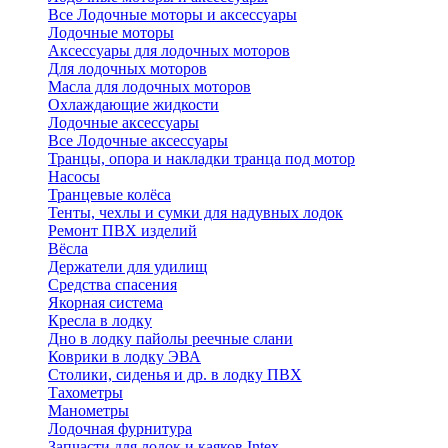
Все Лодочные моторы и аксессуары
Лодочные моторы
Аксессуары для лодочных моторов
Для лодочных моторов
Масла для лодочных моторов
Охлаждающие жидкости
Лодочные аксессуары
Все Лодочные аксессуары
Транцы, опора и накладки транца под мотор
Насосы
Транцевые колёса
Тенты, чехлы и сумки для надувных лодок
Ремонт ПВХ изделий
Вёсла
Держатели для удилищ
Средства спасения
Якорная система
Кресла в лодку
Дно в лодку пайолы реечные слани
Коврики в лодку ЭВА
Столики, сиденья и др. в лодку ПВХ
Тахометры
Манометры
Лодочная фурнитура
Запчасти для лодок и каяков Intex