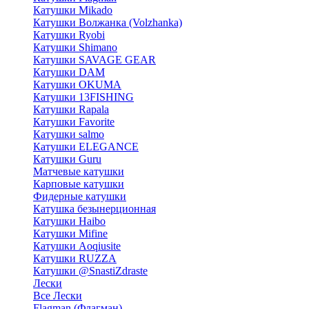
Катушки Mikado
Катушки Волжанка (Volzhanka)
Катушки Ryobi
Катушки Shimano
Катушки SAVAGE GEAR
Катушки DAM
Катушки OKUMA
Катушки 13FISHING
Катушки Rapala
Катушки Favorite
Катушки salmo
Катушки ELEGANCE
Катушки Guru
Матчевые катушки
Карповые катушки
Фидерные катушки
Катушка безынерционная
Катушки Haibo
Катушки Mifine
Катушки Aoqiusite
Катушки RUZZA
Катушки @SnastiZdraste
Лески
Все Лески
Flagman (Флагман)