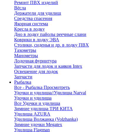
Ремонт ПВХ изделий
Вёсла
Держатели для удилищ
Средства спасения
Якорная система
Кресла в лодку
Дно в лодку пайолы реечные слани
Коврики в лодку ЭВА
Столики, сиденья и др. в лодку ПВХ
Тахометры
Манометры
Лодочная фурнитура
Запчасти для лодок и каяков Intex
Освещение для лодок
Запчасти
Рыбалка
Все - Рыбалка
Просмотреть
Удочки и удилища//Удилища Narval
Удочки и удилища
Все Удочки и удилища
Зимние удилища ТРИ КИТА
Удилища AZURA
Удилища Волжанка (Volzhanka)
Зимние удочки Megatex
Удилища Flagman