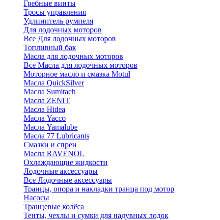
Гребные винты
Тросы управления
Удлинитель румпеля
Для лодочных моторов
Все Для лодочных моторов
Топливный бак
Масла для лодочных моторов
Все Масла для лодочных моторов
Моторное масло и смазка Motul
Масла QuickSilver
Масла Sumitach
Масла ZENIT
Масла Hidea
Масла Yacco
Масла Yamalube
Масла 77 Lubricants
Смазки и спреи
Масла RAVENOL
Охлаждающие жидкости
Лодочные аксессуары
Все Лодочные аксессуары
Транцы, опора и накладки транца под мотор
Насосы
Транцевые колёса
Тенты, чехлы и сумки для надувных лодок