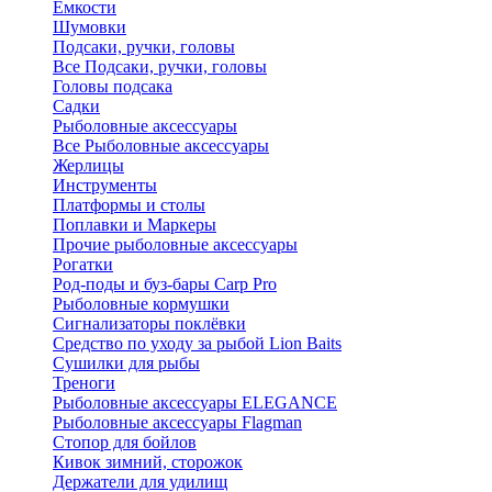
Ёмкости
Шумовки
Подсаки, ручки, головы
Все Подсаки, ручки, головы
Головы подсака
Садки
Рыболовные аксессуары
Все Рыболовные аксессуары
Жерлицы
Инструменты
Платформы и столы
Поплавки и Маркеры
Прочие рыболовные аксессуары
Рогатки
Род-поды и буз-бары Carp Pro
Рыболовные кормушки
Сигнализаторы поклёвки
Средство по уходу за рыбой Lion Baits
Сушилки для рыбы
Треноги
Рыболовные аксессуары ELEGANCE
Рыболовные аксессуары Flagman
Стопор для бойлов
Кивок зимний, сторожок
Держатели для удилищ