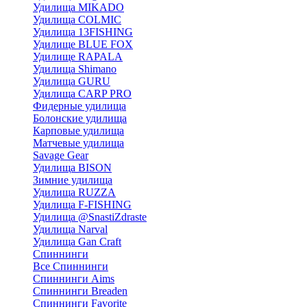
Удилища MIKADO
Удилища COLMIC
Удилища 13FISHING
Удилище BLUE FOX
Удилище RAPALA
Удилища Shimano
Удилища GURU
Удилища CARP PRO
Фидерные удилища
Болонские удилища
Карповые удилища
Матчевые удилища
Savage Gear
Удилища BISON
Зимние удилища
Удилища RUZZA
Удилища F-FISHING
Удилища @SnastiZdraste
Удилища Narval
Удилища Gan Craft
Спиннинги
Все Спиннинги
Спиннинги Aims
Спиннинги Breaden
Спиннинги Favorite