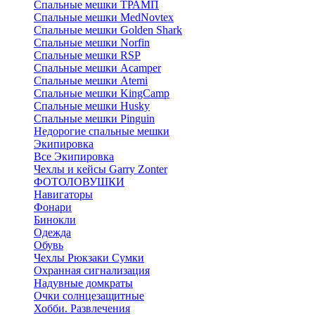
Спальные мешки ТРАМП
Cпальные мешки MedNovtex
Спальные мешки Golden Shark
Спальные мешки Norfin
Спальные мешки RSP
Спальные мешки Acamper
Спальные мешки Atemi
Спальные мешки KingCamp
Спальные мешки Husky
Спальные мешки Pinguin
Недорогие спальные мешки
Экипировка
Все Экипировка
Чехлы и кейсы Garry Zonter
ФОТОЛОВУШКИ
Навигаторы
Фонари
Бинокли
Одежда
Обувь
Чехлы Рюкзаки Сумки
Охранная сигнализация
Надувные домкраты
Очки солнцезащитные
Хобби. Развлечения