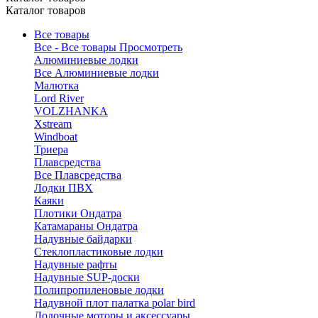
Каталог товаров
Все товары
Все - Все товары
Просмотреть
Алюминиевые лодки
Все Алюминиевые лодки
Малютка
Lord River
VOLZHANKA
Xstream
Windboat
Триера
Плавсредства
Все Плавсредства
Лодки ПВХ
Каяки
Плотики Ондатра
Катамараны Ондатра
Надувные байдарки
Стеклопластиковые лодки
Надувные рафты
Надувные SUP-доски
Полипропиленовые лодки
Надувной плот палатка polar bird
Лодочные моторы и аксессуары