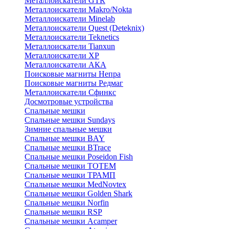
Металлоискатели GTR
Металлоискатели Makro/Nokta
Металлоискатели Minelab
Металлоискатели Quest (Deteknix)
Металлоискатели Teknetics
Металлоискатели Tianxun
Металлоискатели XP
Металлоискатели АКА
Поисковые магниты Непра
Поисковые магниты Редмаг
Металлоискатели Сфинкс
Досмотровые устройства
Спальные мешки
Спальные мешки Sundays
Зимние спальные мешки
Спальные мешки BAY
Спальные мешки BTrace
Спальные мешки Poseidon Fish
Спальные мешки ТОТЕМ
Спальные мешки ТРАМП
Cпальные мешки MedNovtex
Спальные мешки Golden Shark
Спальные мешки Norfin
Спальные мешки RSP
Спальные мешки Acamper