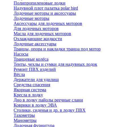
Полипропиленовые лодки
Надувной плот палатка polar bird
Лодочные моторы и аксессуары
Лодочные моторы
Аксессуары для лодочных моторов
Для лодочных моторов
Масла для лодочных моторов
Охлаждающие жидкости
Лодочные аксессуары
Транцы, опора и накладки транца под мотор
Насосы
Транцевые колёса
Тенты, чехлы и сумки для надувных лодок
Ремонт ПВХ изделий
Вёсла
Держатели для удилищ
Средства спасения
Якорная система
Кресла в лодку
Дно в лодку пайолы реечные слани
Коврики в лодку ЭВА
Столики, сиденья и др. в лодку ПВХ
Тахометры
Манометры
Лодочная фурнитура