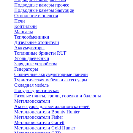
Подводные камеры прочее
Подводные камеры Saqvouge
Отопление и энергия
Печи
Коптильни
Мангалы
Теплообменники
Дизельные отопители
Аккумуляторы
Топливные брикеты RUF
Уголь древесный
Зарядные устройства
Генераторы
Солнечные аккумуляторные панели
Туристическая мебель и аксессуары
Складная мебель
Посуда туристическая
Газовые плиты, грили, горелки и баллоны
Металлоискатели
Аксессуары для металлопоискателей
Металлоискатели Bounty Hunter
Металлоискатели Fisher
Металлоискатели Garrett
Металлоискатели Gold Hunter