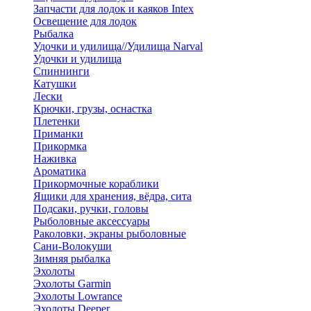
Запчасти для лодок и каяков Intex
Освещение для лодок
Рыбалка
Удочки и удилища//Удилища Narval
Удочки и удилища
Спиннинги
Катушки
Лески
Крючки, грузы, оснастка
Плетенки
Приманки
Прикормка
Наживка
Ароматика
Прикормочные кораблики
Ящики для хранения, вёдра, сита
Подсаки, ручки, головы
Рыболовные аксессуары
Раколовки, экраны рыболовные
Сани-Волокуши
Зимняя рыбалка
Эхолоты
Эхолоты Garmin
Эхолоты Lowrance
Эхолоты Deeper