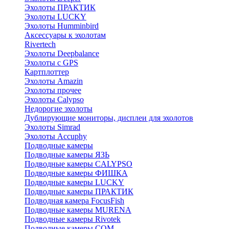
Эхолоты ПРАКТИК
Эхолоты LUCKY
Эхолоты Humminbird
Аксессуары к эхолотам
Rivertech
Эхолоты Deepbalance
Эхолоты с GPS
Картплоттер
Эхолоты Amazin
Эхолоты прочее
Эхолоты Calypso
Недорогие эхолоты
Дублирующие мониторы, дисплеи для эхолотов
Эхолоты Simrad
Эхолоты Accuphy
Подводные камеры
Подводные камеры ЯЗЬ
Подводные камеры CALYPSO
Подводные камеры ФИШКА
Подводные камеры LUCKY
Подводные камеры ПРАКТИК
Подводная камера FocusFish
Подводные камеры MURENA
Подводные камеры Rivotek
Подводные камеры СОМ