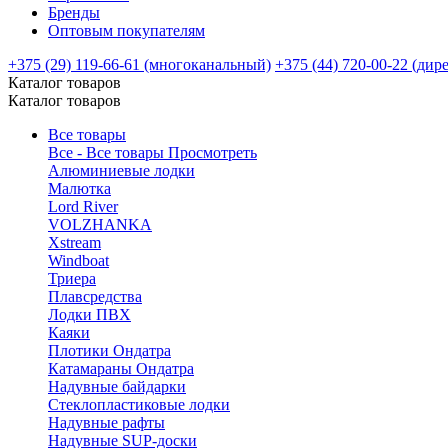
Бренды
Оптовым покупателям
+375 (29) 119-66-61 (многоканальный)
+375 (44) 720-00-22 (дир
Каталог товаров
Каталог товаров
Все товары
Все - Все товары
Просмотреть
Алюминиевые лодки
Малютка
Lord River
VOLZHANKA
Xstream
Windboat
Триера
Плавсредства
Лодки ПВХ
Каяки
Плотики Ондатра
Катамараны Ондатра
Надувные байдарки
Стеклопластиковые лодки
Надувные рафты
Надувные SUP-доски