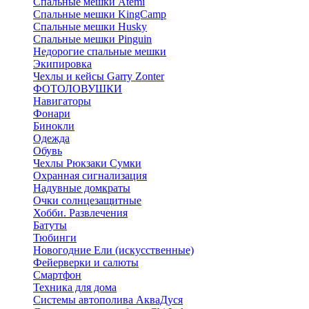
Спальные мешки Atemi
Спальные мешки KingCamp
Спальные мешки Husky
Спальные мешки Pinguin
Недорогие спальные мешки
Экипировка
Чехлы и кейсы Garry Zonter
ФОТОЛОВУШКИ
Навигаторы
Фонари
Бинокли
Одежда
Обувь
Чехлы Рюкзаки Сумки
Охранная сигнализация
Надувные домкраты
Очки солнцезащитные
Хобби. Развлечения
Батуты
Тюбинги
Новогодние Ели (искусственные)
Фейерверки и салюты
Смартфон
Техника для дома
Системы автополива АкваДуся