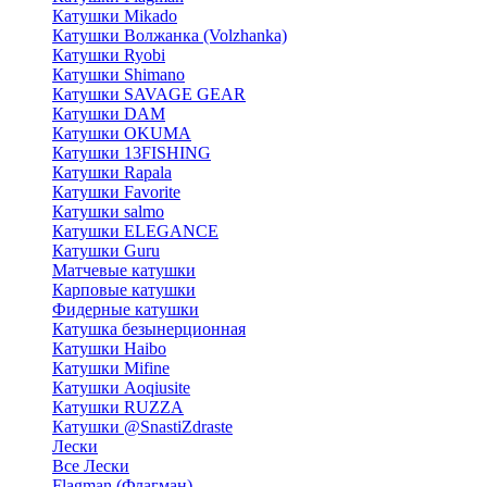
Катушки Mikado
Катушки Волжанка (Volzhanka)
Катушки Ryobi
Катушки Shimano
Катушки SAVAGE GEAR
Катушки DAM
Катушки OKUMA
Катушки 13FISHING
Катушки Rapala
Катушки Favorite
Катушки salmo
Катушки ELEGANCE
Катушки Guru
Матчевые катушки
Карповые катушки
Фидерные катушки
Катушка безынерционная
Катушки Haibo
Катушки Mifine
Катушки Aoqiusite
Катушки RUZZA
Катушки @SnastiZdraste
Лески
Все Лески
Flagman (Флагман)