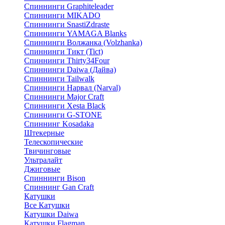
Спиннинги Graphiteleader
Спиннинги MIKADO
Спиннинги SnastiZdraste
Спиннинги YAMAGA Blanks
Спиннинги Волжанка (Volzhanka)
Спиннинги Тикт (Tict)
Спиннинги Thirty34Four
Спиннинги Daiwa (Дайва)
Спиннинги Tailwalk
Спиннинги Нарвал (Narval)
Спиннинги Major Craft
Спиннинги Xesta Black
Спиннинги G-STONE
Спиннинг Kosadaka
Штекерные
Телескопические
Твичинговые
Ультралайт
Джиговые
Спиннинги Bison
Спиннинг Gan Craft
Катушки
Все Катушки
Катушки Daiwa
Катушки Flagman