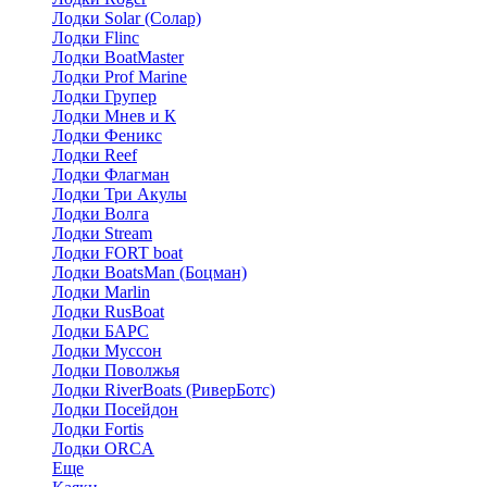
Лодки Solar (Солар)
Лодки Flinc
Лодки BoatMaster
Лодки Prof Marine
Лодки Групер
Лодки Мнев и К
Лодки Феникс
Лодки Reef
Лодки Флагман
Лодки Три Акулы
Лодки Волга
Лодки Stream
Лодки FORT boat
Лодки BoatsMan (Боцман)
Лодки Marlin
Лодки RusBoat
Лодки БАРС
Лодки Муссон
Лодки Поволжья
Лодки RiverBoats (РиверБотс)
Лодки Посейдон
Лодки Fortis
Лодки ORCA
Еще