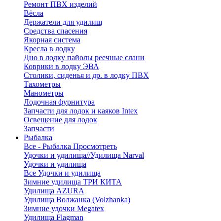
Ремонт ПВХ изделий
Вёсла
Держатели для удилищ
Средства спасения
Якорная система
Кресла в лодку
Дно в лодку пайолы реечные слани
Коврики в лодку ЭВА
Столики, сиденья и др. в лодку ПВХ
Тахометры
Манометры
Лодочная фурнитура
Запчасти для лодок и каяков Intex
Освещение для лодок
Запчасти
Рыбалка
Все - Рыбалка
Просмотреть
Удочки и удилища//Удилища Narval
Удочки и удилища
Все Удочки и удилища
Зимние удилища ТРИ КИТА
Удилища AZURA
Удилища Волжанка (Volzhanka)
Зимние удочки Megatex
Удилища Flagman