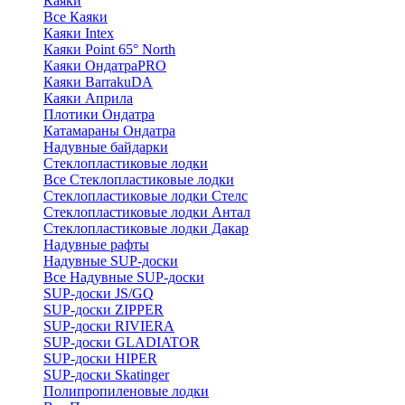
Каяки
Все Каяки
Каяки Intex
Каяки Point 65° North
Каяки ОндатраPRO
Каяки BarrakuDA
Каяки Априла
Плотики Ондатра
Катамараны Ондатра
Надувные байдарки
Стеклопластиковые лодки
Все Стеклопластиковые лодки
Стеклопластиковые лодки Стелс
Стеклопластиковые лодки Антал
Стеклопластиковые лодки Дакар
Надувные рафты
Надувные SUP-доски
Все Надувные SUP-доски
SUP-доски JS/GQ
SUP-доски ZIPPER
SUP-доски RIVIERA
SUP-доски GLADIATOR
SUP-доски HIPER
SUP-доски Skatinger
Полипропиленовые лодки