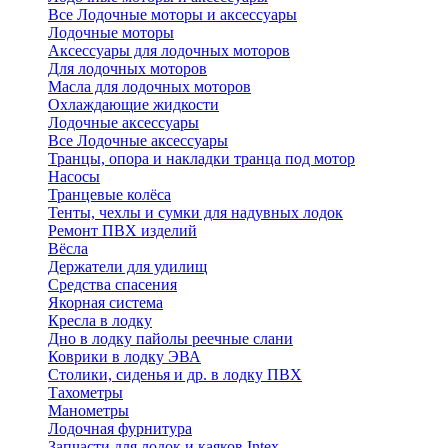
Все Лодочные моторы и аксессуары
Лодочные моторы
Аксессуары для лодочных моторов
Для лодочных моторов
Масла для лодочных моторов
Охлаждающие жидкости
Лодочные аксессуары
Все Лодочные аксессуары
Транцы, опора и накладки транца под мотор
Насосы
Транцевые колёса
Тенты, чехлы и сумки для надувных лодок
Ремонт ПВХ изделий
Вёсла
Держатели для удилищ
Средства спасения
Якорная система
Кресла в лодку
Дно в лодку пайолы реечные слани
Коврики в лодку ЭВА
Столики, сиденья и др. в лодку ПВХ
Тахометры
Манометры
Лодочная фурнитура
Запчасти для лодок и каяков Intex