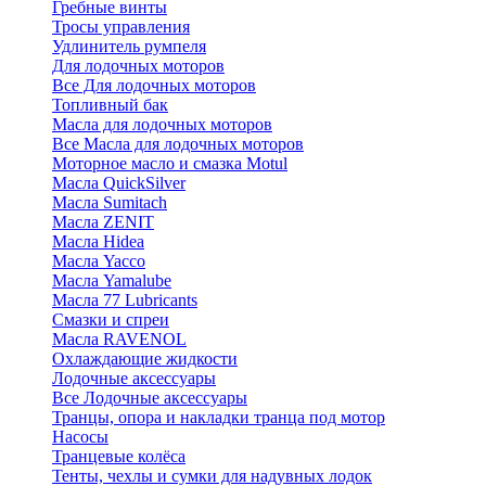
Гребные винты
Тросы управления
Удлинитель румпеля
Для лодочных моторов
Все Для лодочных моторов
Топливный бак
Масла для лодочных моторов
Все Масла для лодочных моторов
Моторное масло и смазка Motul
Масла QuickSilver
Масла Sumitach
Масла ZENIT
Масла Hidea
Масла Yacco
Масла Yamalube
Масла 77 Lubricants
Смазки и спреи
Масла RAVENOL
Охлаждающие жидкости
Лодочные аксессуары
Все Лодочные аксессуары
Транцы, опора и накладки транца под мотор
Насосы
Транцевые колёса
Тенты, чехлы и сумки для надувных лодок