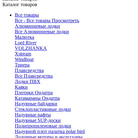
Каталог товаров
Все товары
Все - Все товары
Просмотреть
Алюминиевые лодки
Все Алюминиевые лодки
Малютка
Lord River
VOLZHANKA
Xstream
Windboat
Триера
Плавсредства
Все Плавсредства
Лодки ПВХ
Каяки
Плотики Ондатра
Катамараны Ондатра
Надувные байдарки
Стеклопластиковые лодки
Надувные рафты
Надувные SUP-доски
Полипропиленовые лодки
Надувной плот палатка polar bird
Лодочные моторы и аксессуары