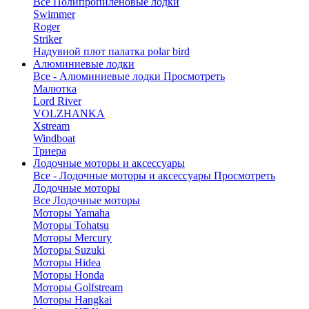
Все Полипропиленовые лодки
Swimmer
Roger
Striker
Надувной плот палатка polar bird
Алюминиевые лодки
Все - Алюминиевые лодки
Просмотреть
Малютка
Lord River
VOLZHANKA
Xstream
Windboat
Триера
Лодочные моторы и аксессуары
Все - Лодочные моторы и аксессуары
Просмотреть
Лодочные моторы
Все Лодочные моторы
Моторы Yamaha
Моторы Tohatsu
Моторы Mercury
Моторы Suzuki
Моторы Hidea
Моторы Honda
Моторы Golfstream
Моторы Hangkai