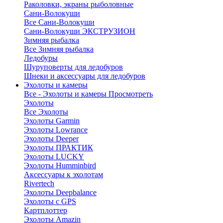
Раколовки, экраны рыболовные
Сани-Волокуши
Все Сани-Волокуши
Сани-Волокуши ЭКСТРУЗИОН
Зимняя рыбалка
Все Зимняя рыбалка
Ледобуры
Шуруповерты для ледобуров
Шнеки и аксессуары для ледобуров
Эхолоты и камеры
Все - Эхолоты и камеры
Просмотреть
Эхолоты
Все Эхолоты
Эхолоты Garmin
Эхолоты Lowrance
Эхолоты Deeper
Эхолоты ПРАКТИК
Эхолоты LUCKY
Эхолоты Humminbird
Аксессуары к эхолотам
Rivertech
Эхолоты Deepbalance
Эхолоты с GPS
Картплоттер
Эхолоты Amazin