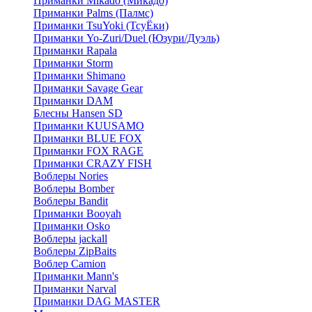
Приманки Mikado (Микадо)
Приманки Palms (Палмс)
Приманки TsuYoki (ТсуЁки)
Приманки Yo-Zuri/Duel (Юзури/Дуэль)
Приманки Rapala
Приманки Storm
Приманки Shimano
Приманки Savage Gear
Приманки DAM
Блесны Hansen SD
Приманки KUUSAMO
Приманки BLUE FOX
Приманки FOX RAGE
Приманки CRAZY FISH
Воблеры Nories
Воблеры Bomber
Воблеры Bandit
Приманки Booyah
Приманки Osko
Воблеры jackall
Воблеры ZipBaits
Воблер Camion
Приманки Mann's
Приманки Narval
Приманки DAG MASTER