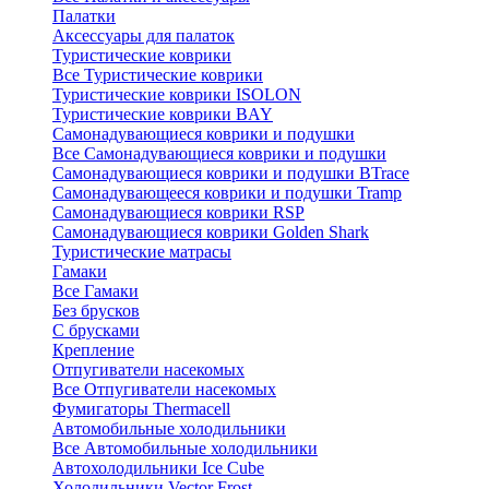
Палатки
Аксессуары для палаток
Туристические коврики
Все Туристические коврики
Туристические коврики ISOLON
Туристические коврики BAY
Самонадувающиеся коврики и подушки
Все Самонадувающиеся коврики и подушки
Самонадувающиеся коврики и подушки BTrace
Самонадувающееся коврики и подушки Tramp
Самонадувающиеся коврики RSP
Самонадувающиеся коврики Golden Shark
Туристические матрасы
Гамаки
Все Гамаки
Без брусков
С брусками
Крепление
Отпугиватели насекомых
Все Отпугиватели насекомых
Фумигаторы Thermacell
Автомобильные холодильники
Все Автомобильные холодильники
Автохолодильники Ice Cube
Холодильники Vector Frost