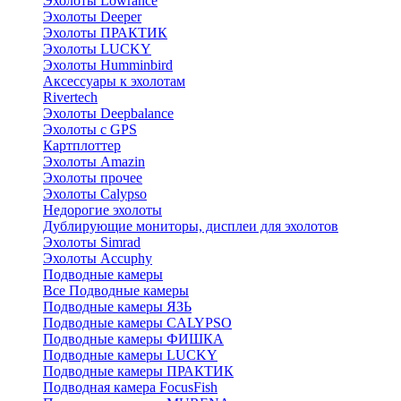
Эхолоты Lowrance
Эхолоты Deeper
Эхолоты ПРАКТИК
Эхолоты LUCKY
Эхолоты Humminbird
Аксессуары к эхолотам
Rivertech
Эхолоты Deepbalance
Эхолоты с GPS
Картплоттер
Эхолоты Amazin
Эхолоты прочее
Эхолоты Calypso
Недорогие эхолоты
Дублирующие мониторы, дисплеи для эхолотов
Эхолоты Simrad
Эхолоты Accuphy
Подводные камеры
Все Подводные камеры
Подводные камеры ЯЗЬ
Подводные камеры CALYPSO
Подводные камеры ФИШКА
Подводные камеры LUCKY
Подводные камеры ПРАКТИК
Подводная камера FocusFish