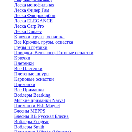
Леска монофильная
Леска Фидер Гам
Леска Флюрокарбон
Леска ELEGANCE
Леска Carp Pro
Леска Dunaev
Крючки, грузы, оснастка
Все Крючки, грузы, оснастка
Грузы и грузики
Поводки, Вертлюги, Готовые оснастки
Крючки
Плетенки
Все Плетенки
Плетеные шнуры
Карповые оснастки
Приманки
Все Приманки
Воблеры Bearking
Мягкие приманки Narval
Приманки Fish Magnet
Блесны MEPPS
Блесны RB Русская Блесна
Воблеры Ecogear
Воблеры Smith