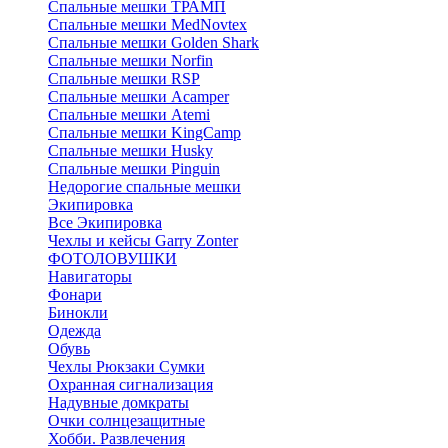
Спальные мешки ТРАМП
Cпальные мешки MedNovtex
Спальные мешки Golden Shark
Спальные мешки Norfin
Спальные мешки RSP
Спальные мешки Acamper
Спальные мешки Atemi
Спальные мешки KingCamp
Спальные мешки Husky
Спальные мешки Pinguin
Недорогие спальные мешки
Экипировка
Все Экипировка
Чехлы и кейсы Garry Zonter
ФОТОЛОВУШКИ
Навигаторы
Фонари
Бинокли
Одежда
Обувь
Чехлы Рюкзаки Сумки
Охранная сигнализация
Надувные домкраты
Очки солнцезащитные
Хобби. Развлечения