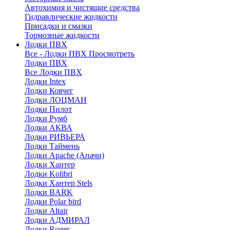
Автохимия и чистящие средства
Гидравлические жидкости
Присадки и смазки
Тормозные жидкости
Лодки ПВХ
Все - Лодки ПВХ
Просмотреть
Лодки ПВХ
Все Лодки ПВХ
Лодки Intex
Лодки Ковчег
Лодки ЛОЦМАН
Лодки Пилот
Лодки Румб
Лодки АКВА
Лодки РИВЬЕРА
Лодки Таймень
Лодки Apache (Апачи)
Лодки Хантер
Лодки Kolibri
Лодки Хантер Stels
Лодки BARK
Лодки Polar bird
Лодки Altair
Лодки АДМИРАЛ
Лодки Roger