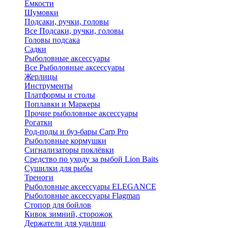
Ёмкости
Шумовки
Подсаки, ручки, головы
Все Подсаки, ручки, головы
Головы подсака
Садки
Рыболовные аксессуары
Все Рыболовные аксессуары
Жерлицы
Инструменты
Платформы и столы
Поплавки и Маркеры
Прочие рыболовные аксессуары
Рогатки
Род-поды и буз-бары Carp Pro
Рыболовные кормушки
Сигнализаторы поклёвки
Средство по уходу за рыбой Lion Baits
Сушилки для рыбы
Треноги
Рыболовные аксессуары ELEGANCE
Рыболовные аксессуары Flagman
Стопор для бойлов
Кивок зимний, сторожок
Держатели для удилищ