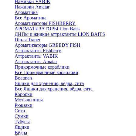
Наживки VABIK
Наживки Amatar
Ароматика
Все Ароматика
Ароматизаторы FISHBERRY
АРОМАТИЗАТОРЫ Lion Baits
ДИПы и жидкие аттрактанты LION BAITS
Dip-ы Traper
Ароматизаторы GREEDY FISH
Аттрактанты Fishberry
Аттрактанты VABIK
Аттрактанты Amatar
Прикормочные кораблики
Все Прикормочные кораблики
Boatman
Ящики для хранения, вёдра, сита
Все Ящики для хранения, вёдра, сита
Коробки
Мотыльницы
Рюкзаки
Сита
Сумки
Тубусы
Ящики
Вёдра