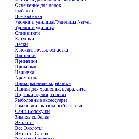
Освещение для лодок
Рыбалка
Все Рыбалка
Удочки и удилища//Удилища Narval
Удочки и удилища
Спиннинги
Катушки
Лески
Крючки, грузы, оснастка
Плетенки
Приманки
Прикормка
Наживка
Ароматика
Прикормочные кораблики
Ящики для хранения, вёдра, сита
Подсаки, ручки, головы
Рыболовные аксессуары
Раколовки, экраны рыболовные
Сани-Волокуши
Зимняя рыбалка
Эхолоты
Все Эхолоты
Эхолоты Garmin