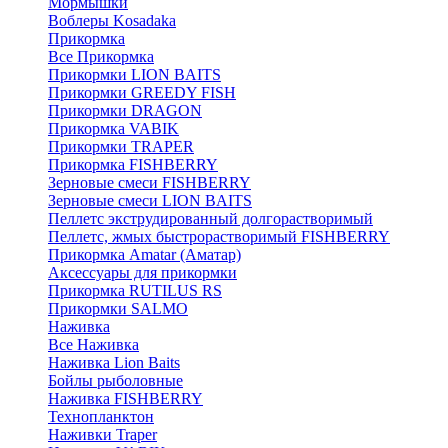
Мормышки
Воблеры Kosadaka
Прикормка
Все Прикормка
Прикормки LION BAITS
Прикормки GREEDY FISH
Прикормки DRAGON
Прикормка VABIK
Прикормки TRAPER
Прикормка FISHBERRY
Зерновые смеси FISHBERRY
Зерновые смеси LION BAITS
Пеллетс экструдированный долгорастворимый
Пеллетс, жмых быстрорастворимый FISHBERRY
Прикормка Amatar (Аматар)
Аксессуары для прикормки
Прикормка RUTILUS RS
Прикормки SALMO
Наживка
Все Наживка
Наживка Lion Baits
Бойлы рыболовные
Наживка FISHBERRY
Технопланктон
Наживки Traper