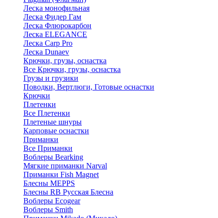
Леска монофильная
Леска Фидер Гам
Леска Флюрокарбон
Леска ELEGANCE
Леска Carp Pro
Леска Dunaev
Крючки, грузы, оснастка
Все Крючки, грузы, оснастка
Грузы и грузики
Поводки, Вертлюги, Готовые оснастки
Крючки
Плетенки
Все Плетенки
Плетеные шнуры
Карповые оснастки
Приманки
Все Приманки
Воблеры Bearking
Мягкие приманки Narval
Приманки Fish Magnet
Блесны MEPPS
Блесны RB Русская Блесна
Воблеры Ecogear
Воблеры Smith