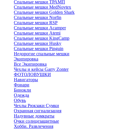
Спальные мешки ТРАМП
Cпальные мешки MedNovtex
Спальные мешки Golden Shark
Спальные мешки Norfin
Спальные мешки RSP
Спальные мешки Acamper
Спальные мешки Atemi
Спальные мешки KingCamp
Спальные мешки Husky
Спальные мешки Pinguin
Недорогие спальные мешки
Экипировка
Все Экипировка
Чехлы и кейсы Garry Zonter
ФОТОЛОВУШКИ
Навигаторы
Фонари
Бинокли
Одежда
Обувь
Чехлы Рюкзаки Сумки
Охранная сигнализация
Надувные домкраты
Очки солнцезащитные
Хобби. Развлечения