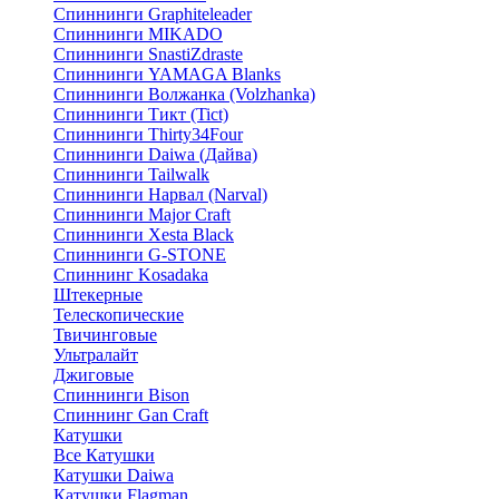
Спиннинги Graphiteleader
Спиннинги MIKADO
Спиннинги SnastiZdraste
Спиннинги YAMAGA Blanks
Спиннинги Волжанка (Volzhanka)
Спиннинги Тикт (Tict)
Спиннинги Thirty34Four
Спиннинги Daiwa (Дайва)
Спиннинги Tailwalk
Спиннинги Нарвал (Narval)
Спиннинги Major Craft
Спиннинги Xesta Black
Спиннинги G-STONE
Спиннинг Kosadaka
Штекерные
Телескопические
Твичинговые
Ультралайт
Джиговые
Спиннинги Bison
Спиннинг Gan Craft
Катушки
Все Катушки
Катушки Daiwa
Катушки Flagman