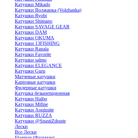
Катушки Mikado
Катушки Волжанка (Volzhanka)
Катушки Ryobi
Катушки Shimano
Катушки SAVAGE GEAR
Катушки DAM
Катушки OKUMA
Катушки 13FISHING
Катушки Rapala
Катушки Favorite
Катушки salmo
Катушки ELEGANCE
Катушки Guru
Матчевые катушки
Карповые катушки
Фидерные катушки
Катушка безынерционная
Катушки Haibo
Катушки Mifine
Катушки Aoqiusite
Катушки RUZZA
Катушки @SnastiZdraste
Лески
Все Лески
Flagman (Флагман)