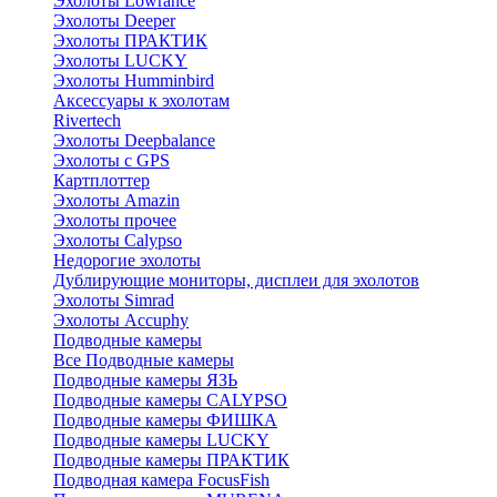
Эхолоты Lowrance
Эхолоты Deeper
Эхолоты ПРАКТИК
Эхолоты LUCKY
Эхолоты Humminbird
Аксессуары к эхолотам
Rivertech
Эхолоты Deepbalance
Эхолоты с GPS
Картплоттер
Эхолоты Amazin
Эхолоты прочее
Эхолоты Calypso
Недорогие эхолоты
Дублирующие мониторы, дисплеи для эхолотов
Эхолоты Simrad
Эхолоты Accuphy
Подводные камеры
Все Подводные камеры
Подводные камеры ЯЗЬ
Подводные камеры CALYPSO
Подводные камеры ФИШКА
Подводные камеры LUCKY
Подводные камеры ПРАКТИК
Подводная камера FocusFish