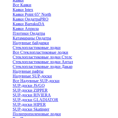
Каяки
Все Каяки
Каяки Intex
Каяки Point 65° North
Каяки ОндатраPRO
Каяки BarrakuDA
Каяки Априла
Плотики Ондатра
Катамараны Ондатра
Надувные байдарки
Стеклопластиковые лодки
Все Стеклопластиковые лодки
Стеклопластиковые лодки Стелс
Стеклопластиковые лодки Антал
Стеклопластиковые лодки Дакар
Надувные рафты
Надувные SUP-доски
Все Надувные SUP-доски
SUP-доски JS/GQ
SUP-доски ZIPPER
SUP-доски RIVIERA
SUP-доски GLADIATOR
SUP-доски HIPER
SUP-доски Skatinger
Полипропиленовые лодки