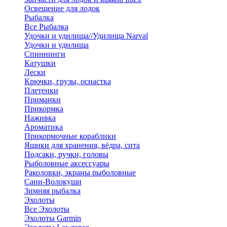
Освещение для лодок
Рыбалка
Все Рыбалка
Удочки и удилища//Удилища Narval
Удочки и удилища
Спиннинги
Катушки
Лески
Крючки, грузы, оснастка
Плетенки
Приманки
Прикормка
Наживка
Ароматика
Прикормочные кораблики
Ящики для хранения, вёдра, сита
Подсаки, ручки, головы
Рыболовные аксессуары
Раколовки, экраны рыболовные
Сани-Волокуши
Зимняя рыбалка
Эхолоты
Все Эхолоты
Эхолоты Garmin