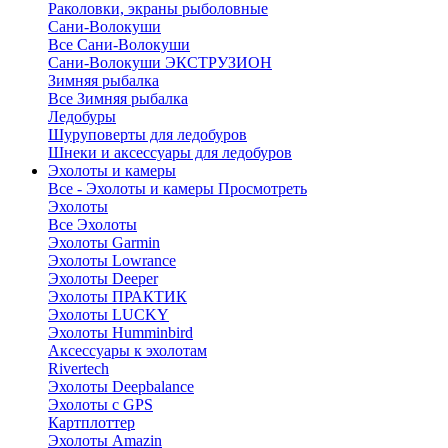
Раколовки, экраны рыболовные
Сани-Волокуши
Все Сани-Волокуши
Сани-Волокуши ЭКСТРУЗИОН
Зимняя рыбалка
Все Зимняя рыбалка
Ледобуры
Шуруповерты для ледобуров
Шнеки и аксессуары для ледобуров
Эхолоты и камеры
Все - Эхолоты и камеры
Просмотреть
Эхолоты
Все Эхолоты
Эхолоты Garmin
Эхолоты Lowrance
Эхолоты Deeper
Эхолоты ПРАКТИК
Эхолоты LUCKY
Эхолоты Humminbird
Аксессуары к эхолотам
Rivertech
Эхолоты Deepbalance
Эхолоты с GPS
Картплоттер
Эхолоты Amazin