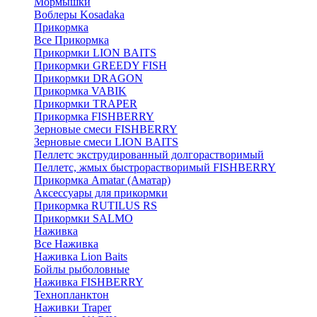
Мормышки
Воблеры Kosadaka
Прикормка
Все Прикормка
Прикормки LION BAITS
Прикормки GREEDY FISH
Прикормки DRAGON
Прикормка VABIK
Прикормки TRAPER
Прикормка FISHBERRY
Зерновые смеси FISHBERRY
Зерновые смеси LION BAITS
Пеллетс экструдированный долгорастворимый
Пеллетс, жмых быстрорастворимый FISHBERRY
Прикормка Amatar (Аматар)
Аксессуары для прикормки
Прикормка RUTILUS RS
Прикормки SALMO
Наживка
Все Наживка
Наживка Lion Baits
Бойлы рыболовные
Наживка FISHBERRY
Технопланктон
Наживки Traper