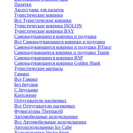
Палатки
Аксессуары для палаток
Туристические коврики
Все Туристические коврики
Туристические коврики ISOLON
Туристические коврики BAY
Самонадувающиеся коврики и подушки
Все Самонадувающиеся коврики и подушки
Самонадувающиеся коврики и подушки BTrace
Самонадувающееся коврики и подушки Tramp
Самонадувающиеся коврики RSP
Самонадувающиеся коврики Golden Shark
Туристические матрасы
Гамаки
Все Гамаки
Без брусков
С брусками
Крепление
Отпугиватели насекомых
Все Отпугиватели насекомых
Фумигаторы Thermacell
Автомобильные холодильники
Все Автомобильные холодильники
Автохолодильники Ice Cube
Холодильники Vector Frost