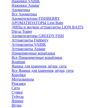
Наживки VABIK
Наживки Amatar
Ароматика
Все Ароматика
Ароматизаторы FISHBERRY
АРОМАТИЗАТОРЫ Lion Baits
ДИПы и жидкие аттрактанты LION BAITS
Dip-ы Traper
Ароматизаторы GREEDY FISH
Аттрактанты Fishberry
Аттрактанты VABIK
Аттрактанты Amatar
Прикормочные кораблики
Все Прикормочные кораблики
Boatman
Ящики для хранения, вёдра, сита
Все Ящики для хранения, вёдра, сита
Коробки
Мотыльницы
Рюкзаки
Сита
Сумки
Тубусы
Ящики
Вёдра