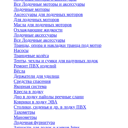
Все Лодочные моторы и аксессуары
Лодочные моторы
Аксессуары для лодочных моторов
Для лодочных моторов
Масла для лодочных моторов
Охлаждающие жидкости
Лодочные аксессуары
Все Лодочные аксессуары
Транцы, опора и накладки транца под мотор
Насосы
Транцевые колёса
Тенты, чехлы и сумки для надувных лодок
Ремонт ПВХ изделий
Вёсла
Держатели для удилищ
Средства спасения
Якорная система
Кресла в лодку
Дно в лодку пайолы реечные слани
Коврики в лодку ЭВА
Столики, сиденья и др. в лодку ПВХ
Тахометры
Манометры
Лодочная фурнитура
Запчасти для лодок и каяков Intex