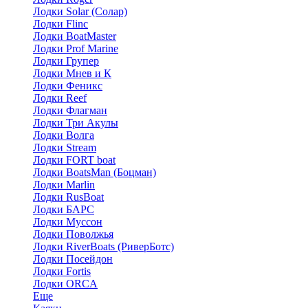
Лодки Solar (Солар)
Лодки Flinc
Лодки BoatMaster
Лодки Prof Marine
Лодки Групер
Лодки Мнев и К
Лодки Феникс
Лодки Reef
Лодки Флагман
Лодки Три Акулы
Лодки Волга
Лодки Stream
Лодки FORT boat
Лодки BoatsMan (Боцман)
Лодки Marlin
Лодки RusBoat
Лодки БАРС
Лодки Муссон
Лодки Поволжья
Лодки RiverBoats (РиверБотс)
Лодки Посейдон
Лодки Fortis
Лодки ORCA
Еще