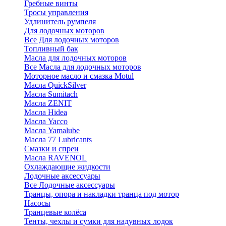
Гребные винты
Тросы управления
Удлинитель румпеля
Для лодочных моторов
Все Для лодочных моторов
Топливный бак
Масла для лодочных моторов
Все Масла для лодочных моторов
Моторное масло и смазка Motul
Масла QuickSilver
Масла Sumitach
Масла ZENIT
Масла Hidea
Масла Yacco
Масла Yamalube
Масла 77 Lubricants
Смазки и спреи
Масла RAVENOL
Охлаждающие жидкости
Лодочные аксессуары
Все Лодочные аксессуары
Транцы, опора и накладки транца под мотор
Насосы
Транцевые колёса
Тенты, чехлы и сумки для надувных лодок