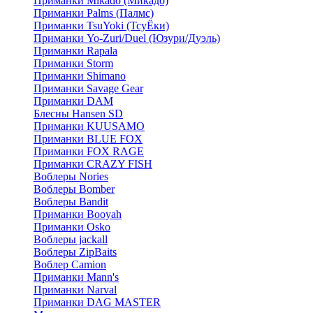
Приманки Mikado (Микадо)
Приманки Palms (Палмс)
Приманки TsuYoki (ТсуЁки)
Приманки Yo-Zuri/Duel (Юзури/Дуэль)
Приманки Rapala
Приманки Storm
Приманки Shimano
Приманки Savage Gear
Приманки DAM
Блесны Hansen SD
Приманки KUUSAMO
Приманки BLUE FOX
Приманки FOX RAGE
Приманки CRAZY FISH
Воблеры Nories
Воблеры Bomber
Воблеры Bandit
Приманки Booyah
Приманки Osko
Воблеры jackall
Воблеры ZipBaits
Воблер Camion
Приманки Mann's
Приманки Narval
Приманки DAG MASTER