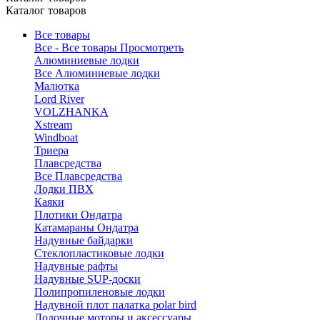
Каталог товаров
Все товары
Все - Все товары
Просмотреть
Алюминиевые лодки
Все Алюминиевые лодки
Малютка
Lord River
VOLZHANKA
Xstream
Windboat
Триера
Плавсредства
Все Плавсредства
Лодки ПВХ
Каяки
Плотики Ондатра
Катамараны Ондатра
Надувные байдарки
Стеклопластиковые лодки
Надувные рафты
Надувные SUP-доски
Полипропиленовые лодки
Надувной плот палатка polar bird
Лодочные моторы и аксессуары