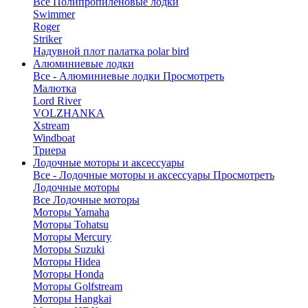
Все Полипропиленовые лодки
Swimmer
Roger
Striker
Надувной плот палатка polar bird
Алюминиевые лодки
Все - Алюминиевые лодки
Просмотреть
Малютка
Lord River
VOLZHANKA
Xstream
Windboat
Триера
Лодочные моторы и аксессуары
Все - Лодочные моторы и аксессуары
Просмотреть
Лодочные моторы
Все Лодочные моторы
Моторы Yamaha
Моторы Tohatsu
Моторы Mercury
Моторы Suzuki
Моторы Hidea
Моторы Honda
Моторы Golfstream
Моторы Hangkai