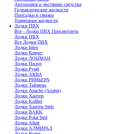
Автохимия и чистящие средства
Гидравлические жидкости
Присадки и смазки
Тормозные жидкости
Лодки ПВХ
Все - Лодки ПВХ
Просмотреть
Лодки ПВХ
Все Лодки ПВХ
Лодки Intex
Лодки Ковчег
Лодки ЛОЦМАН
Лодки Пилот
Лодки Румб
Лодки АКВА
Лодки РИВЬЕРА
Лодки Таймень
Лодки Apache (Апачи)
Лодки Хантер
Лодки Kolibri
Лодки Хантер Stels
Лодки BARK
Лодки Polar bird
Лодки Altair
Лодки АДМИРАЛ
Лодки Roger