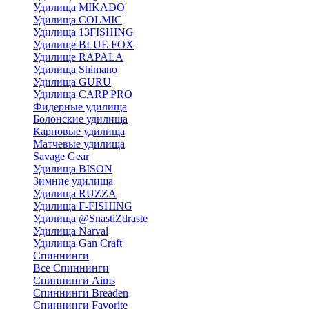
Удилища MIKADO
Удилища COLMIC
Удилища 13FISHING
Удилище BLUE FOX
Удилище RAPALA
Удилища Shimano
Удилища GURU
Удилища CARP PRO
Фидерные удилища
Болонские удилища
Карповые удилища
Матчевые удилища
Savage Gear
Удилища BISON
Зимние удилища
Удилища RUZZA
Удилища F-FISHING
Удилища @SnastiZdraste
Удилища Narval
Удилища Gan Craft
Спиннинги
Все Спиннинги
Спиннинги Aims
Спиннинги Breaden
Спиннинги Favorite