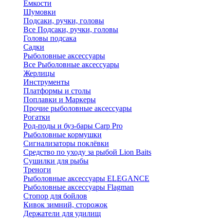
Ёмкости
Шумовки
Подсаки, ручки, головы
Все Подсаки, ручки, головы
Головы подсака
Садки
Рыболовные аксессуары
Все Рыболовные аксессуары
Жерлицы
Инструменты
Платформы и столы
Поплавки и Маркеры
Прочие рыболовные аксессуары
Рогатки
Род-поды и буз-бары Carp Pro
Рыболовные кормушки
Сигнализаторы поклёвки
Средство по уходу за рыбой Lion Baits
Сушилки для рыбы
Треноги
Рыболовные аксессуары ELEGANCE
Рыболовные аксессуары Flagman
Стопор для бойлов
Кивок зимний, сторожок
Держатели для удилищ