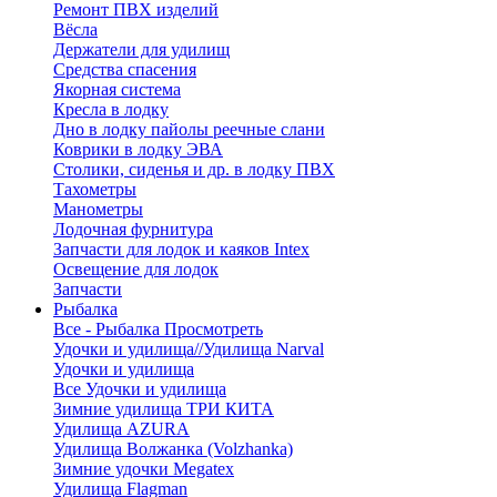
Ремонт ПВХ изделий
Вёсла
Держатели для удилищ
Средства спасения
Якорная система
Кресла в лодку
Дно в лодку пайолы реечные слани
Коврики в лодку ЭВА
Столики, сиденья и др. в лодку ПВХ
Тахометры
Манометры
Лодочная фурнитура
Запчасти для лодок и каяков Intex
Освещение для лодок
Запчасти
Рыбалка
Все - Рыбалка
Просмотреть
Удочки и удилища//Удилища Narval
Удочки и удилища
Все Удочки и удилища
Зимние удилища ТРИ КИТА
Удилища AZURA
Удилища Волжанка (Volzhanka)
Зимние удочки Megatex
Удилища Flagman