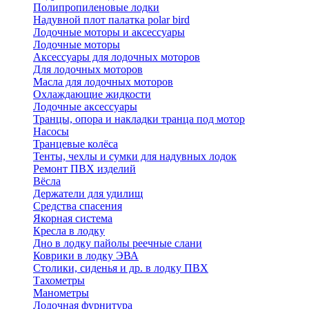
Полипропиленовые лодки
Надувной плот палатка polar bird
Лодочные моторы и аксессуары
Лодочные моторы
Аксессуары для лодочных моторов
Для лодочных моторов
Масла для лодочных моторов
Охлаждающие жидкости
Лодочные аксессуары
Транцы, опора и накладки транца под мотор
Насосы
Транцевые колёса
Тенты, чехлы и сумки для надувных лодок
Ремонт ПВХ изделий
Вёсла
Держатели для удилищ
Средства спасения
Якорная система
Кресла в лодку
Дно в лодку пайолы реечные слани
Коврики в лодку ЭВА
Столики, сиденья и др. в лодку ПВХ
Тахометры
Манометры
Лодочная фурнитура