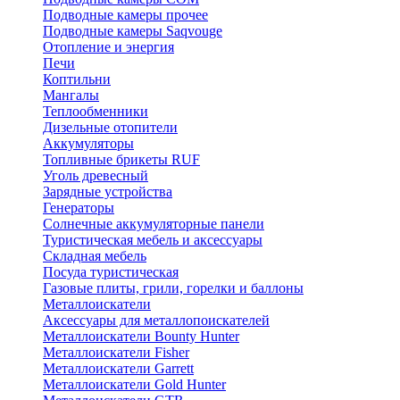
Подводные камеры прочее
Подводные камеры Saqvouge
Отопление и энергия
Печи
Коптильни
Мангалы
Теплообменники
Дизельные отопители
Аккумуляторы
Топливные брикеты RUF
Уголь древесный
Зарядные устройства
Генераторы
Солнечные аккумуляторные панели
Туристическая мебель и аксессуары
Складная мебель
Посуда туристическая
Газовые плиты, грили, горелки и баллоны
Металлоискатели
Аксессуары для металлопоискателей
Металлоискатели Bounty Hunter
Металлоискатели Fisher
Металлоискатели Garrett
Металлоискатели Gold Hunter