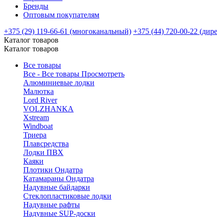
Бренды
Оптовым покупателям
+375 (29) 119-66-61 (многоканальный)
+375 (44) 720-00-22 (дир
Каталог товаров
Каталог товаров
Все товары
Все - Все товары
Просмотреть
Алюминиевые лодки
Малютка
Lord River
VOLZHANKA
Xstream
Windboat
Триера
Плавсредства
Лодки ПВХ
Каяки
Плотики Ондатра
Катамараны Ондатра
Надувные байдарки
Стеклопластиковые лодки
Надувные рафты
Надувные SUP-доски