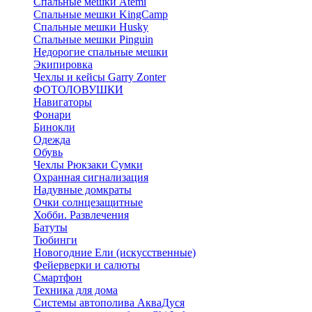
Спальные мешки Atemi
Спальные мешки KingCamp
Спальные мешки Husky
Спальные мешки Pinguin
Недорогие спальные мешки
Экипировка
Чехлы и кейсы Garry Zonter
ФОТОЛОВУШКИ
Навигаторы
Фонари
Бинокли
Одежда
Обувь
Чехлы Рюкзаки Сумки
Охранная сигнализация
Надувные домкраты
Очки солнцезащитные
Хобби. Развлечения
Батуты
Тюбинги
Новогодние Ели (искусственные)
Фейерверки и салюты
Смартфон
Техника для дома
Системы автополива АкваДуся