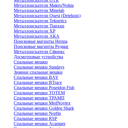
Металлоискатели GTR
Металлоискатели Makro/Nokta
Металлоискатели Minelab
Металлоискатели Quest (Deteknix)
Металлоискатели Teknetics
Металлоискатели Tianxun
Металлоискатели XP
Металлоискатели АКА
Поисковые магниты Непра
Поисковые магниты Редмаг
Металлоискатели Сфинкс
Досмотровые устройства
Спальные мешки
Спальные мешки Sundays
Зимние спальные мешки
Спальные мешки BAY
Спальные мешки BTrace
Спальные мешки Poseidon Fish
Спальные мешки ТОТЕМ
Спальные мешки ТРАМП
Cпальные мешки MedNovtex
Спальные мешки Golden Shark
Спальные мешки Norfin
Спальные мешки RSP
Спальные мешки Acamper