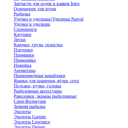
Запчасти для лодок и каяков Intex
Освещение для лодок
Рыбалка
Удочки и удилища//Удилища Narval
Удочки и удилища
Спиннинги
Катушки
Лески
Крючки, грузы, оснастка
Плетенки
Приманки
Прикормка
Наживка
Ароматика
Прикормочные кораблики
Ящики для хранения, вёдра, сита
Подсаки, ручки, головы
Рыболовные аксессуары
Раколовки, экраны рыболовные
Сани-Волокуши
Зимняя рыбалка
Эхолоты
Эхолоты Garmin
Эхолоты Lowrance
Эхолоты Deeper