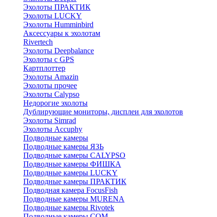
Эхолоты ПРАКТИК
Эхолоты LUCKY
Эхолоты Humminbird
Аксессуары к эхолотам
Rivertech
Эхолоты Deepbalance
Эхолоты с GPS
Картплоттер
Эхолоты Amazin
Эхолоты прочее
Эхолоты Calypso
Недорогие эхолоты
Дублирующие мониторы, дисплеи для эхолотов
Эхолоты Simrad
Эхолоты Accuphy
Подводные камеры
Подводные камеры ЯЗЬ
Подводные камеры CALYPSO
Подводные камеры ФИШКА
Подводные камеры LUCKY
Подводные камеры ПРАКТИК
Подводная камера FocusFish
Подводные камеры MURENA
Подводные камеры Rivotek
Подводные камеры СОМ