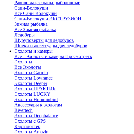
Раколовки, экраны рыболовные
Сани-Волокуши
Все Сани-Волокуши
Сани-Волокуши ЭКСТРУЗИОН
Зимняя рыбалка
Все Зимняя рыбалка
Ледобуры
Шуруповерты для ледобуров
Шнеки и аксессуары для ледобуров
Эхолоты и камеры
Все - Эхолоты и камеры
Просмотреть
Эхолоты
Все Эхолоты
Эхолоты Garmin
Эхолоты Lowrance
Эхолоты Deeper
Эхолоты ПРАКТИК
Эхолоты LUCKY
Эхолоты Humminbird
Аксессуары к эхолотам
Rivertech
Эхолоты Deepbalance
Эхолоты с GPS
Картплоттер
Эхолоты Amazin