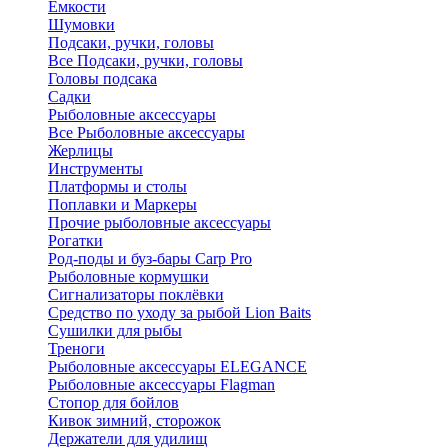
Ёмкости
Шумовки
Подсаки, ручки, головы
Все Подсаки, ручки, головы
Головы подсака
Садки
Рыболовные аксессуары
Все Рыболовные аксессуары
Жерлицы
Инструменты
Платформы и столы
Поплавки и Маркеры
Прочие рыболовные аксессуары
Рогатки
Род-поды и буз-бары Carp Pro
Рыболовные кормушки
Сигнализаторы поклёвки
Средство по уходу за рыбой Lion Baits
Сушилки для рыбы
Треноги
Рыболовные аксессуары ELEGANCE
Рыболовные аксессуары Flagman
Стопор для бойлов
Кивок зимний, сторожок
Держатели для удилищ