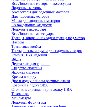
Все Лодочные моторы и аксессуары
Лодочные моторы
Аксессуары для лодочных моторов
Для лодочных моторов
Масла для лодочных моторов
Охлаждающие жидкости
Лодочные аксессуары
Все Лодочные аксессуары
Транцы, опора и накладки транца под мотор
Насосы
Транцевые колёса
Тенты, чехлы и сумки для надувных лодок
Ремонт ПВХ изделий
Вёсла
Держатели для удилищ
Средства спасения
Якорная система
Кресла в лодку
Дно в лодку пайолы реечные слани
Коврики в лодку ЭВА
Столики, сиденья и др. в лодку ПВХ
Тахометры
Манометры
Лодочная фурнитура
Запчасти для лодок и каяков Intex