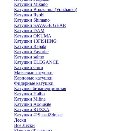
Катушки Mikado
Катушки Волжанка (Volzhanka)
Катушки Ryobi
Катушки Shimano
Катушки SAVAGE GEAR
Катушки DAM
Катушки OKUMA
Катушки 13FISHING
Катушки Rapala
Катушки Favorite
Катушки salmo
Катушки ELEGANCE
Катушки Guru
Матчевые катушки
Карповые катушки
Фидерные катушки
Катушка безынерционная
Катушки Haibo
Катушки Mifine
Катушки Aoqiusite
Катушки RUZZA
Катушки @SnastiZdraste
Лески
Все Лески
Flagman (Флагман)