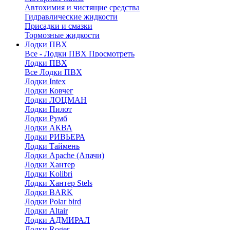
Автохимия и чистящие средства
Гидравлические жидкости
Присадки и смазки
Тормозные жидкости
Лодки ПВХ
Все - Лодки ПВХ
Просмотреть
Лодки ПВХ
Все Лодки ПВХ
Лодки Intex
Лодки Ковчег
Лодки ЛОЦМАН
Лодки Пилот
Лодки Румб
Лодки АКВА
Лодки РИВЬЕРА
Лодки Таймень
Лодки Apache (Апачи)
Лодки Хантер
Лодки Kolibri
Лодки Хантер Stels
Лодки BARK
Лодки Polar bird
Лодки Altair
Лодки АДМИРАЛ
Лодки Roger