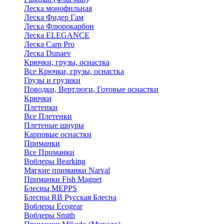
Леска монофильная
Леска Фидер Гам
Леска Флюрокарбон
Леска ELEGANCE
Леска Carp Pro
Леска Dunaev
Крючки, грузы, оснастка
Все Крючки, грузы, оснастка
Грузы и грузики
Поводки, Вертлюги, Готовые оснастки
Крючки
Плетенки
Все Плетенки
Плетеные шнуры
Карповые оснастки
Приманки
Все Приманки
Воблеры Bearking
Мягкие приманки Narval
Приманки Fish Magnet
Блесны MEPPS
Блесны RB Русская Блесна
Воблеры Ecogear
Воблеры Smith