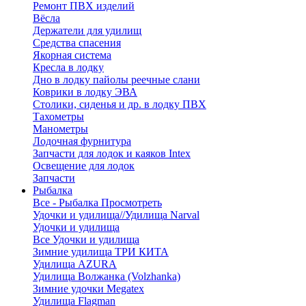
Ремонт ПВХ изделий
Вёсла
Держатели для удилищ
Средства спасения
Якорная система
Кресла в лодку
Дно в лодку пайолы реечные слани
Коврики в лодку ЭВА
Столики, сиденья и др. в лодку ПВХ
Тахометры
Манометры
Лодочная фурнитура
Запчасти для лодок и каяков Intex
Освещение для лодок
Запчасти
Рыбалка
Все - Рыбалка
Просмотреть
Удочки и удилища//Удилища Narval
Удочки и удилища
Все Удочки и удилища
Зимние удилища ТРИ КИТА
Удилища AZURA
Удилища Волжанка (Volzhanka)
Зимние удочки Megatex
Удилища Flagman