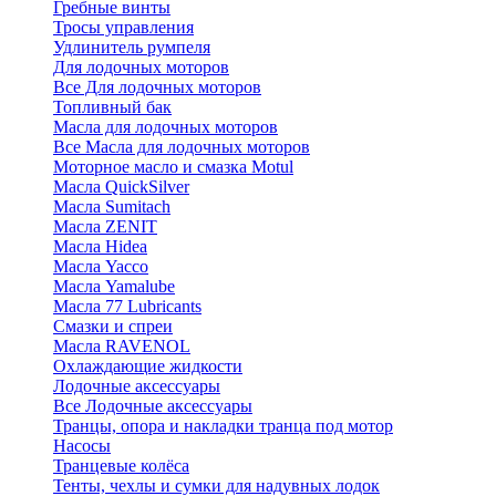
Гребные винты
Тросы управления
Удлинитель румпеля
Для лодочных моторов
Все Для лодочных моторов
Топливный бак
Масла для лодочных моторов
Все Масла для лодочных моторов
Моторное масло и смазка Motul
Масла QuickSilver
Масла Sumitach
Масла ZENIT
Масла Hidea
Масла Yacco
Масла Yamalube
Масла 77 Lubricants
Смазки и спреи
Масла RAVENOL
Охлаждающие жидкости
Лодочные аксессуары
Все Лодочные аксессуары
Транцы, опора и накладки транца под мотор
Насосы
Транцевые колёса
Тенты, чехлы и сумки для надувных лодок