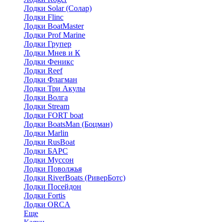
Лодки Solar (Солар)
Лодки Flinc
Лодки BoatMaster
Лодки Prof Marine
Лодки Групер
Лодки Мнев и К
Лодки Феникс
Лодки Reef
Лодки Флагман
Лодки Три Акулы
Лодки Волга
Лодки Stream
Лодки FORT boat
Лодки BoatsMan (Боцман)
Лодки Marlin
Лодки RusBoat
Лодки БАРС
Лодки Муссон
Лодки Поволжья
Лодки RiverBoats (РиверБотс)
Лодки Посейдон
Лодки Fortis
Лодки ORCA
Еще