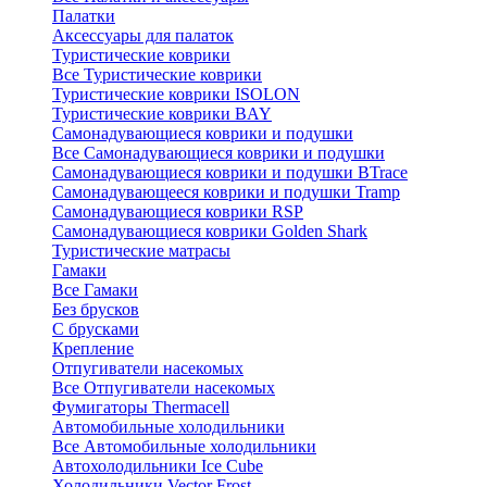
Палатки
Аксессуары для палаток
Туристические коврики
Все Туристические коврики
Туристические коврики ISOLON
Туристические коврики BAY
Самонадувающиеся коврики и подушки
Все Самонадувающиеся коврики и подушки
Самонадувающиеся коврики и подушки BTrace
Самонадувающееся коврики и подушки Tramp
Самонадувающиеся коврики RSP
Самонадувающиеся коврики Golden Shark
Туристические матрасы
Гамаки
Все Гамаки
Без брусков
С брусками
Крепление
Отпугиватели насекомых
Все Отпугиватели насекомых
Фумигаторы Thermacell
Автомобильные холодильники
Все Автомобильные холодильники
Автохолодильники Ice Cube
Холодильники Vector Frost