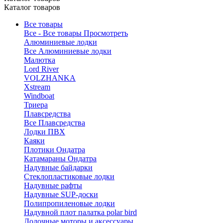
Каталог товаров
Все товары
Все - Все товары
Просмотреть
Алюминиевые лодки
Все Алюминиевые лодки
Малютка
Lord River
VOLZHANKA
Xstream
Windboat
Триера
Плавсредства
Все Плавсредства
Лодки ПВХ
Каяки
Плотики Ондатра
Катамараны Ондатра
Надувные байдарки
Стеклопластиковые лодки
Надувные рафты
Надувные SUP-доски
Полипропиленовые лодки
Надувной плот палатка polar bird
Лодочные моторы и аксессуары