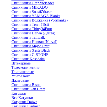
Спиннинги Graphiteleader
Спиннинги MIKADO
Спиннинги SnastiZdraste
Спиннинги YAMAGA Blanks
Спиннинги Волжанка (Volzhanka)
Спиннинги Тикт (Tict)
Спиннинги Thirty34Four
Спиннинги Daiwa (Дайва)
Спиннинги Tailwalk
Спиннинги Нарвал (Narval)
Спиннинги Major Craft
Спиннинги Xesta Black
Спиннинги G-STONE
Спиннинг Kosadaka
Штекерные
Телескопические
Твичинговые
Ультралайт
Джиговые
Спиннинги Bison
Спиннинг Gan Craft
Катушки
Все Катушки
Катушки Daiwa
Катушки Flagman