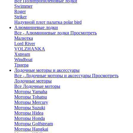
Все Полипропиленовые лодки
Swimmer
Roger
Striker
Надувной плот палатка polar bird
Алюминиевые лодки
Все - Алюминиевые лодки
Просмотреть
Малютка
Lord River
VOLZHANKA
Xstream
Windboat
Триера
Лодочные моторы и аксессуары
Все - Лодочные моторы и аксессуары
Просмотреть
Лодочные моторы
Все Лодочные моторы
Моторы Yamaha
Моторы Tohatsu
Моторы Mercury
Моторы Suzuki
Моторы Hidea
Моторы Honda
Моторы Golfstream
Моторы Hangkai