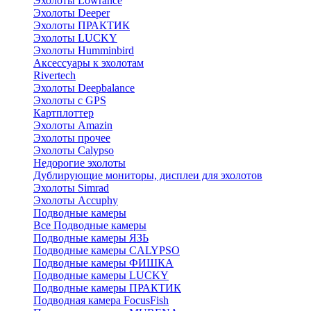
Эхолоты Lowrance
Эхолоты Deeper
Эхолоты ПРАКТИК
Эхолоты LUCKY
Эхолоты Humminbird
Аксессуары к эхолотам
Rivertech
Эхолоты Deepbalance
Эхолоты с GPS
Картплоттер
Эхолоты Amazin
Эхолоты прочее
Эхолоты Calypso
Недорогие эхолоты
Дублирующие мониторы, дисплеи для эхолотов
Эхолоты Simrad
Эхолоты Accuphy
Подводные камеры
Все Подводные камеры
Подводные камеры ЯЗЬ
Подводные камеры CALYPSO
Подводные камеры ФИШКА
Подводные камеры LUCKY
Подводные камеры ПРАКТИК
Подводная камера FocusFish