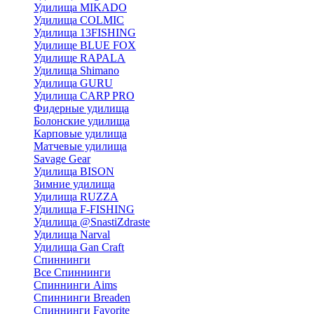
Удилища MIKADO
Удилища COLMIC
Удилища 13FISHING
Удилище BLUE FOX
Удилище RAPALA
Удилища Shimano
Удилища GURU
Удилища CARP PRO
Фидерные удилища
Болонские удилища
Карповые удилища
Матчевые удилища
Savage Gear
Удилища BISON
Зимние удилища
Удилища RUZZA
Удилища F-FISHING
Удилища @SnastiZdraste
Удилища Narval
Удилища Gan Craft
Спиннинги
Все Спиннинги
Спиннинги Aims
Спиннинги Breaden
Спиннинги Favorite