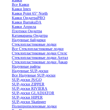
Каяки
Все Каяки
Каяки Intex
Каяки Point 65° North
Каяки ОндатраPRO
Каяки BarrakuDA
Каяки Априла
Плотики Ондатра
Катамараны Ондатра
Надувные байдарки
Стеклопластиковые лодки
Все Стеклопластиковые лодки
Стеклопластиковые лодки Стелс
Стеклопластиковые лодки Антал
Стеклопластиковые лодки Дакар
Надувные рафты
Надувные SUP-доски
Все Надувные SUP-доски
SUP-доски JS/GQ
SUP-доски ZIPPER
SUP-доски RIVIERA
SUP-доски GLADIATOR
SUP-доски HIPER
SUP-доски Skatinger
Полипропиленовые лодки