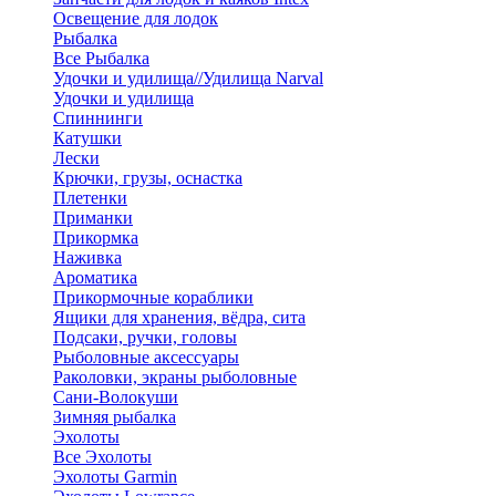
Освещение для лодок
Рыбалка
Все Рыбалка
Удочки и удилища//Удилища Narval
Удочки и удилища
Спиннинги
Катушки
Лески
Крючки, грузы, оснастка
Плетенки
Приманки
Прикормка
Наживка
Ароматика
Прикормочные кораблики
Ящики для хранения, вёдра, сита
Подсаки, ручки, головы
Рыболовные аксессуары
Раколовки, экраны рыболовные
Сани-Волокуши
Зимняя рыбалка
Эхолоты
Все Эхолоты
Эхолоты Garmin