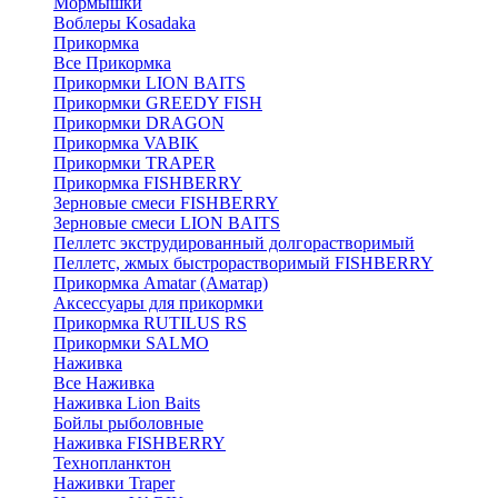
Мормышки
Воблеры Kosadaka
Прикормка
Все Прикормка
Прикормки LION BAITS
Прикормки GREEDY FISH
Прикормки DRAGON
Прикормка VABIK
Прикормки TRAPER
Прикормка FISHBERRY
Зерновые смеси FISHBERRY
Зерновые смеси LION BAITS
Пеллетс экструдированный долгорастворимый
Пеллетс, жмых быстрорастворимый FISHBERRY
Прикормка Amatar (Аматар)
Аксессуары для прикормки
Прикормка RUTILUS RS
Прикормки SALMO
Наживка
Все Наживка
Наживка Lion Baits
Бойлы рыболовные
Наживка FISHBERRY
Технопланктон
Наживки Traper