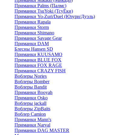
Приманки Mikado (Микадо)
Приманки Palms (Палмс)
Приманки TsuYoki (ТсуЁки)
Приманки Yo-Zuri/Duel (Юзури/Дуэль)
Приманки Rapala
Приманки Storm
Приманки Shimano
Приманки Savage Gear
Приманки DAM
Блесны Hansen SD
Приманки KUUSAMO
Приманки BLUE FOX
Приманки FOX RAGE
Приманки CRAZY FISH
Воблеры Nories
Воблеры Bomber
Воблеры Bandit
Приманки Booyah
Приманки Osko
Воблеры jackall
Воблеры ZipBaits
Воблер Camion
Приманки Mann's
Приманки Narval
Приманки DAG MASTER