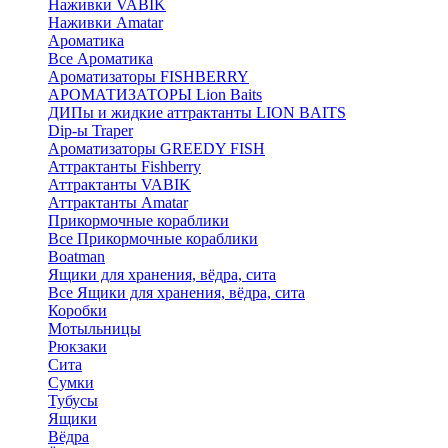
Наживки VABIK
Наживки Amatar
Ароматика
Все Ароматика
Ароматизаторы FISHBERRY
АРОМАТИЗАТОРЫ Lion Baits
ДИПы и жидкие аттрактанты LION BAITS
Dip-ы Traper
Ароматизаторы GREEDY FISH
Аттрактанты Fishberry
Аттрактанты VABIK
Аттрактанты Amatar
Прикормочные кораблики
Все Прикормочные кораблики
Boatman
Ящики для хранения, вёдра, сита
Все Ящики для хранения, вёдра, сита
Коробки
Мотыльницы
Рюкзаки
Сита
Сумки
Тубусы
Ящики
Вёдра