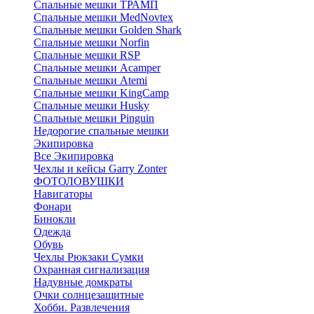
Спальные мешки ТРАМП
Cпальные мешки MedNovtex
Спальные мешки Golden Shark
Спальные мешки Norfin
Спальные мешки RSP
Спальные мешки Acamper
Спальные мешки Atemi
Спальные мешки KingCamp
Спальные мешки Husky
Спальные мешки Pinguin
Недорогие спальные мешки
Экипировка
Все Экипировка
Чехлы и кейсы Garry Zonter
ФОТОЛОВУШКИ
Навигаторы
Фонари
Бинокли
Одежда
Обувь
Чехлы Рюкзаки Сумки
Охранная сигнализация
Надувные домкраты
Очки солнцезащитные
Хобби. Развлечения