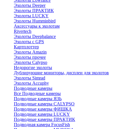
Эхолоты Lowrance
Эхолоты Deeper
Эхолоты ПРАКТИК
Эхолоты LUCKY
Эхолоты Humminbird
Аксессуары к эхолотам
Rivertech
Эхолоты Deepbalance
Эхолоты с GPS
Картплоттер
Эхолоты Amazin
Эхолоты прочее
Эхолоты Calypso
Недорогие эхолоты
Дублирующие мониторы, дисплеи для эхолотов
Эхолоты Simrad
Эхолоты Accuphy
Подводные камеры
Все Подводные камеры
Подводные камеры ЯЗЬ
Подводные камеры CALYPSO
Подводные камеры ФИШКА
Подводные камеры LUCKY
Подводные камеры ПРАКТИК
Подводная камера FocusFish