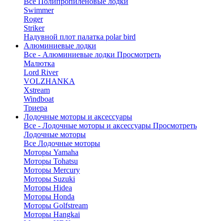
Все Полипропиленовые лодки
Swimmer
Roger
Striker
Надувной плот палатка polar bird
Алюминиевые лодки
Все - Алюминиевые лодки
Просмотреть
Малютка
Lord River
VOLZHANKA
Xstream
Windboat
Триера
Лодочные моторы и аксессуары
Все - Лодочные моторы и аксессуары
Просмотреть
Лодочные моторы
Все Лодочные моторы
Моторы Yamaha
Моторы Tohatsu
Моторы Mercury
Моторы Suzuki
Моторы Hidea
Моторы Honda
Моторы Golfstream
Моторы Hangkai