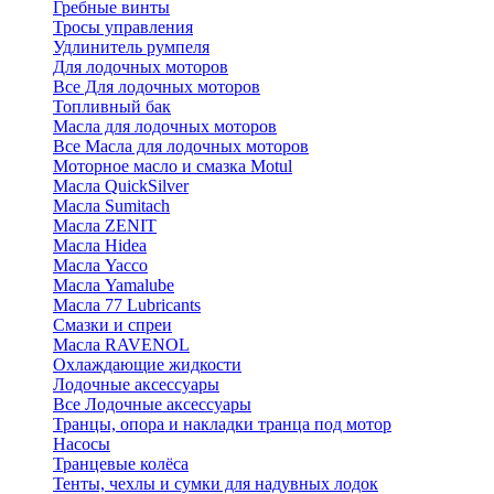
Гребные винты
Тросы управления
Удлинитель румпеля
Для лодочных моторов
Все Для лодочных моторов
Топливный бак
Масла для лодочных моторов
Все Масла для лодочных моторов
Моторное масло и смазка Motul
Масла QuickSilver
Масла Sumitach
Масла ZENIT
Масла Hidea
Масла Yacco
Масла Yamalube
Масла 77 Lubricants
Смазки и спреи
Масла RAVENOL
Охлаждающие жидкости
Лодочные аксессуары
Все Лодочные аксессуары
Транцы, опора и накладки транца под мотор
Насосы
Транцевые колёса
Тенты, чехлы и сумки для надувных лодок