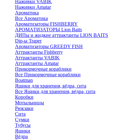
Наживки VABIK
Наживки Amatar
Ароматика
Все Ароматика
Ароматизаторы FISHBERRY
АРОМАТИЗАТОРЫ Lion Baits
ДИПы и жидкие аттрактанты LION BAITS
Dip-ы Traper
Ароматизаторы GREEDY FISH
Аттрактанты Fishberry
Аттрактанты VABIK
Аттрактанты Amatar
Прикормочные кораблики
Все Прикормочные кораблики
Boatman
Ящики для хранения, вёдра, сита
Все Ящики для хранения, вёдра, сита
Коробки
Мотыльницы
Рюкзаки
Сита
Сумки
Тубусы
Ящики
Вёдра