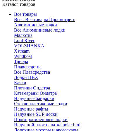
Каталог товаров
Все товары
Все - Все товары
Просмотреть
Алюминиевые лодки
Все Алюминиевые лодки
Малютка
Lord River
VOLZHANKA
Xstream
Windboat
Триера
Плавсредства
Все Плавсредства
Лодки ПВХ
Каяки
Плотики Ондатра
Катамараны Ондатра
Надувные байдарки
Стеклопластиковые лодки
Надувные рафты
Надувные SUP-доски
Полипропиленовые лодки
Надувной плот палатка polar bird
Лодочные моторы и аксессуары