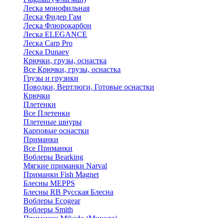
Леска монофильная
Леска Фидер Гам
Леска Флюрокарбон
Леска ELEGANCE
Леска Carp Pro
Леска Dunaev
Крючки, грузы, оснастка
Все Крючки, грузы, оснастка
Грузы и грузики
Поводки, Вертлюги, Готовые оснастки
Крючки
Плетенки
Все Плетенки
Плетеные шнуры
Карповые оснастки
Приманки
Все Приманки
Воблеры Bearking
Мягкие приманки Narval
Приманки Fish Magnet
Блесны MEPPS
Блесны RB Русская Блесна
Воблеры Ecogear
Воблеры Smith