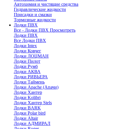
Автохимия и чистящие средства
Гидравлические жидкости
Присадки и смазки
Тормозные жидкости
Лодки ПВХ
Все - Лодки ПВХ
Просмотреть
Лодки ПВХ
Все Лодки ПВХ
Лодки Intex
Лодки Ковчег
Лодки ЛОЦМАН
Лодки Пилот
Лодки Румб
Лодки АКВА
Лодки РИВЬЕРА
Лодки Таймень
Лодки Apache (Апачи)
Лодки Хантер
Лодки Kolibri
Лодки Хантер Stels
Лодки BARK
Лодки Polar bird
Лодки Altair
Лодки АДМИРАЛ
Лодки Roger