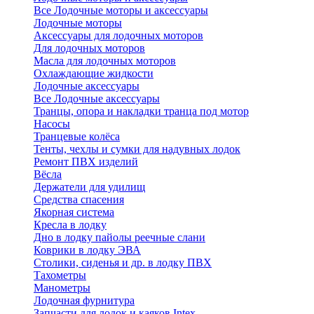
Все Лодочные моторы и аксессуары
Лодочные моторы
Аксессуары для лодочных моторов
Для лодочных моторов
Масла для лодочных моторов
Охлаждающие жидкости
Лодочные аксессуары
Все Лодочные аксессуары
Транцы, опора и накладки транца под мотор
Насосы
Транцевые колёса
Тенты, чехлы и сумки для надувных лодок
Ремонт ПВХ изделий
Вёсла
Держатели для удилищ
Средства спасения
Якорная система
Кресла в лодку
Дно в лодку пайолы реечные слани
Коврики в лодку ЭВА
Столики, сиденья и др. в лодку ПВХ
Тахометры
Манометры
Лодочная фурнитура
Запчасти для лодок и каяков Intex