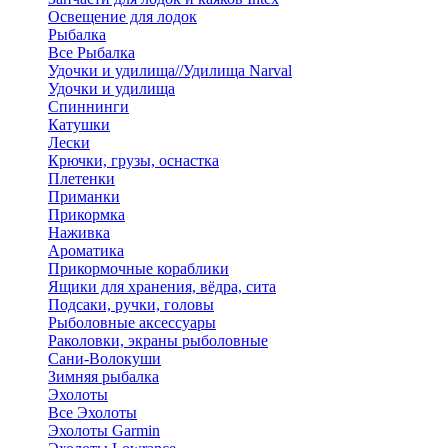
Освещение для лодок
Рыбалка
Все Рыбалка
Удочки и удилища//Удилища Narval
Удочки и удилища
Спиннинги
Катушки
Лески
Крючки, грузы, оснастка
Плетенки
Приманки
Прикормка
Наживка
Ароматика
Прикормочные кораблики
Ящики для хранения, вёдра, сита
Подсаки, ручки, головы
Рыболовные аксессуары
Раколовки, экраны рыболовные
Сани-Волокуши
Зимняя рыбалка
Эхолоты
Все Эхолоты
Эхолоты Garmin