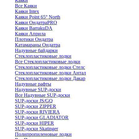
Каяки
Все Каяки
Каяки Intex
Каяки Point 65° North
Каяки ОндатраPRO
Каяки BarrakuDA
Каяки Априла
Плотики Ондатра
Катамараны Ондатра
Надувные байдарки
Стеклопластиковые лодки
Все Стеклопластиковые лодки
Стеклопластиковые лодки Стелс
Стеклопластиковые лодки Антал
Стеклопластиковые лодки Дакар
Надувные рафты
Надувные SUP-доски
Все Надувные SUP-доски
SUP-доски JS/GQ
SUP-доски ZIPPER
SUP-доски RIVIERA
SUP-доски GLADIATOR
SUP-доски HIPER
SUP-доски Skatinger
Полипропиленовые лодки