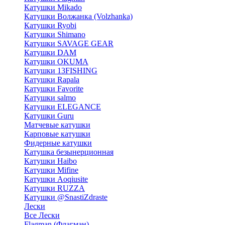
Катушки Mikado
Катушки Волжанка (Volzhanka)
Катушки Ryobi
Катушки Shimano
Катушки SAVAGE GEAR
Катушки DAM
Катушки OKUMA
Катушки 13FISHING
Катушки Rapala
Катушки Favorite
Катушки salmo
Катушки ELEGANCE
Катушки Guru
Матчевые катушки
Карповые катушки
Фидерные катушки
Катушка безынерционная
Катушки Haibo
Катушки Mifine
Катушки Aoqiusite
Катушки RUZZA
Катушки @SnastiZdraste
Лески
Все Лески
Flagman (Флагман)