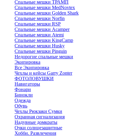
Спальные мешки ТРАМП
Cпальные мешки MedNovtex
Спальные мешки Golden Shark
Спальные мешки Norfin
Спальные мешки RSP
Спальные мешки Acamper
Спальные мешки Atemi
Спальные мешки KingCamp
Спальные мешки Husky
Спальные мешки Pinguin
Недорогие спальные мешки
Экипировка
Все Экипировка
Чехлы и кейсы Garry Zonter
ФОТОЛОВУШКИ
Навигаторы
Фонари
Бинокли
Одежда
Обувь
Чехлы Рюкзаки Сумки
Охранная сигнализация
Надувные домкраты
Очки солнцезащитные
Хобби. Развлечения