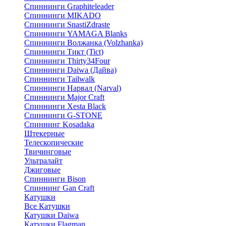
Спиннинги Graphiteleader
Спиннинги MIKADO
Спиннинги SnastiZdraste
Спиннинги YAMAGA Blanks
Спиннинги Волжанка (Volzhanka)
Спиннинги Тикт (Tict)
Спиннинги Thirty34Four
Спиннинги Daiwa (Дайва)
Спиннинги Tailwalk
Спиннинги Нарвал (Narval)
Спиннинги Major Craft
Спиннинги Xesta Black
Спиннинги G-STONE
Спиннинг Kosadaka
Штекерные
Телескопические
Твичинговые
Ультралайт
Джиговые
Спиннинги Bison
Спиннинг Gan Craft
Катушки
Все Катушки
Катушки Daiwa
Катушки Flagman