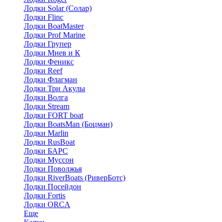
Лодки Solar (Солар)
Лодки Flinc
Лодки BoatMaster
Лодки Prof Marine
Лодки Групер
Лодки Мнев и К
Лодки Феникс
Лодки Reef
Лодки Флагман
Лодки Три Акулы
Лодки Волга
Лодки Stream
Лодки FORT boat
Лодки BoatsMan (Боцман)
Лодки Marlin
Лодки RusBoat
Лодки БАРС
Лодки Муссон
Лодки Поволжья
Лодки RiverBoats (РиверБотс)
Лодки Посейдон
Лодки Fortis
Лодки ORCA
Еще