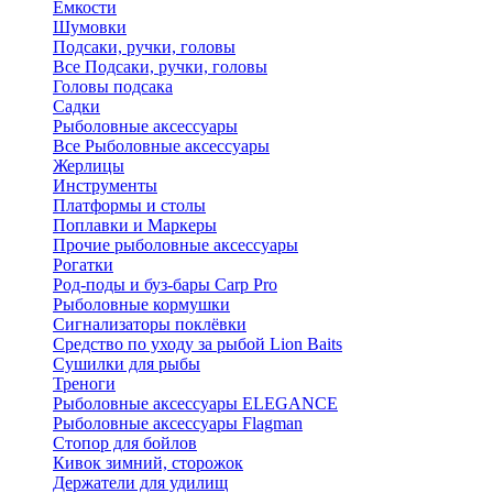
Ёмкости
Шумовки
Подсаки, ручки, головы
Все Подсаки, ручки, головы
Головы подсака
Садки
Рыболовные аксессуары
Все Рыболовные аксессуары
Жерлицы
Инструменты
Платформы и столы
Поплавки и Маркеры
Прочие рыболовные аксессуары
Рогатки
Род-поды и буз-бары Carp Pro
Рыболовные кормушки
Сигнализаторы поклёвки
Средство по уходу за рыбой Lion Baits
Сушилки для рыбы
Треноги
Рыболовные аксессуары ELEGANCE
Рыболовные аксессуары Flagman
Стопор для бойлов
Кивок зимний, сторожок
Держатели для удилищ