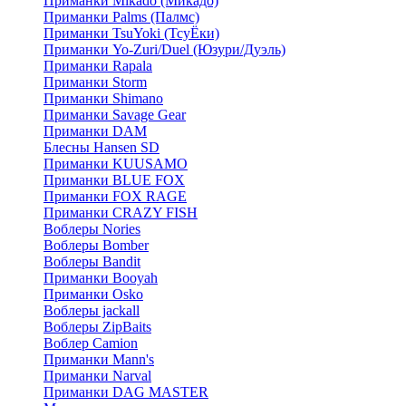
Приманки Mikado (Микадо)
Приманки Palms (Палмс)
Приманки TsuYoki (ТсуЁки)
Приманки Yo-Zuri/Duel (Юзури/Дуэль)
Приманки Rapala
Приманки Storm
Приманки Shimano
Приманки Savage Gear
Приманки DAM
Блесны Hansen SD
Приманки KUUSAMO
Приманки BLUE FOX
Приманки FOX RAGE
Приманки CRAZY FISH
Воблеры Nories
Воблеры Bomber
Воблеры Bandit
Приманки Booyah
Приманки Osko
Воблеры jackall
Воблеры ZipBaits
Воблер Camion
Приманки Mann's
Приманки Narval
Приманки DAG MASTER