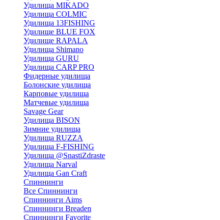
Удилища MIKADO
Удилища COLMIC
Удилища 13FISHING
Удилище BLUE FOX
Удилище RAPALA
Удилища Shimano
Удилища GURU
Удилища CARP PRO
Фидерные удилища
Болонские удилища
Карповые удилища
Матчевые удилища
Savage Gear
Удилища BISON
Зимние удилища
Удилища RUZZA
Удилища F-FISHING
Удилища @SnastiZdraste
Удилища Narval
Удилища Gan Craft
Спиннинги
Все Спиннинги
Спиннинги Aims
Спиннинги Breaden
Спиннинги Favorite