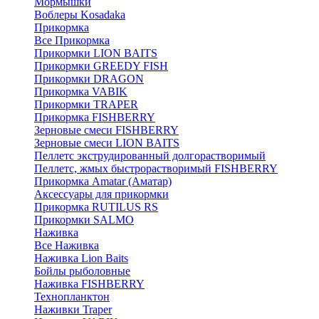
Мормышки
Воблеры Kosadaka
Прикормка
Все Прикормка
Прикормки LION BAITS
Прикормки GREEDY FISH
Прикормки DRAGON
Прикормка VABIK
Прикормки TRAPER
Прикормка FISHBERRY
Зерновые смеси FISHBERRY
Зерновые смеси LION BAITS
Пеллетс экструдированный долгорастворимый
Пеллетс, жмых быстрорастворимый FISHBERRY
Прикормка Amatar (Аматар)
Аксессуары для прикормки
Прикормка RUTILUS RS
Прикормки SALMO
Наживка
Все Наживка
Наживка Lion Baits
Бойлы рыболовные
Наживка FISHBERRY
Технопланктон
Наживки Traper