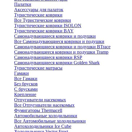
Палатки
Аксессуары для палаток
Туристические коврики
Все Туристические коврики
Туристические коврики ISOLON
Туристические коврики BAY
Самонадувающиеся коврики и подушки
Все Самонадувающиеся коврики и подушки
Самонадувающиеся коврики и подушки BTrace
Самонадувающееся коврики и подушки Tramp
Самонадувающиеся коврики RSP
Самонадувающиеся коврики Golden Shark
Туристические матрасы
Гамаки
Все Гамаки
Без брусков
С брусками
Крепление
Отпугиватели насекомых
Все Отпугиватели насекомых
Фумигаторы Thermacell
Автомобильные холодильники
Все Автомобильные холодильники
Автохолодильники Ice Cube
Холодильники Vector Frost