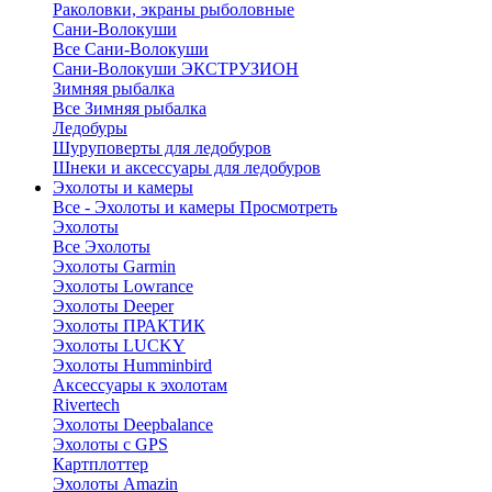
Раколовки, экраны рыболовные
Сани-Волокуши
Все Сани-Волокуши
Сани-Волокуши ЭКСТРУЗИОН
Зимняя рыбалка
Все Зимняя рыбалка
Ледобуры
Шуруповерты для ледобуров
Шнеки и аксессуары для ледобуров
Эхолоты и камеры
Все - Эхолоты и камеры
Просмотреть
Эхолоты
Все Эхолоты
Эхолоты Garmin
Эхолоты Lowrance
Эхолоты Deeper
Эхолоты ПРАКТИК
Эхолоты LUCKY
Эхолоты Humminbird
Аксессуары к эхолотам
Rivertech
Эхолоты Deepbalance
Эхолоты с GPS
Картплоттер
Эхолоты Amazin