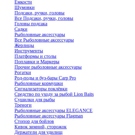
Ёмкости
Шумовки
Подсаки, ручки, головы
Все Подсаки, ручки, головы
Головы подсака
Садки
Рыболовные аксессуары
Все Рыболовные аксессуары
Жерлицы
Инструменты
Платформы и столы
Поплавки и Маркеры
Прочие рыболовные аксессуары
Рогатки
Род-поды и буз-бары Carp Pro
Рыболовные кормушки
Сигнализаторы поклёвки
Средство по уходу за рыбой Lion Baits
Сушилки для рыбы
Треноги
Рыболовные аксессуары ELEGANCE
Рыболовные аксессуары Flagman
Стопор для бойлов
Кивок зимний, сторожок
Держатели для удилищ