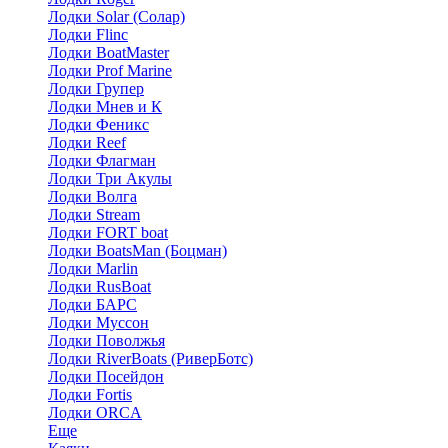
Лодки Solar (Солар)
Лодки Flinc
Лодки BoatMaster
Лодки Prof Marine
Лодки Групер
Лодки Мнев и К
Лодки Феникс
Лодки Reef
Лодки Флагман
Лодки Три Акулы
Лодки Волга
Лодки Stream
Лодки FORT boat
Лодки BoatsMan (Боцман)
Лодки Marlin
Лодки RusBoat
Лодки БАРС
Лодки Муссон
Лодки Поволжья
Лодки RiverBoats (РиверБотс)
Лодки Посейдон
Лодки Fortis
Лодки ORCA
Еще