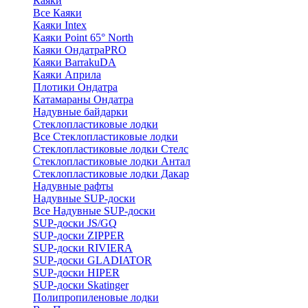
Каяки
Все Каяки
Каяки Intex
Каяки Point 65° North
Каяки ОндатраPRO
Каяки BarrakuDA
Каяки Априла
Плотики Ондатра
Катамараны Ондатра
Надувные байдарки
Стеклопластиковые лодки
Все Стеклопластиковые лодки
Стеклопластиковые лодки Стелс
Стеклопластиковые лодки Антал
Стеклопластиковые лодки Дакар
Надувные рафты
Надувные SUP-доски
Все Надувные SUP-доски
SUP-доски JS/GQ
SUP-доски ZIPPER
SUP-доски RIVIERA
SUP-доски GLADIATOR
SUP-доски HIPER
SUP-доски Skatinger
Полипропиленовые лодки