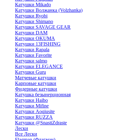
Катушки Mikado
Катушки Волжанка (Volzhanka)
Катушки Ryobi
Катушки Shimano
Катушки SAVAGE GEAR
Катушки DAM
Катушки OKUMA
Катушки 13FISHING
Катушки Rapala
Катушки Favorite
Катушки salmo
Катушки ELEGANCE
Катушки Guru
Матчевые катушки
Карповые катушки
Фидерные катушки
Катушка безынерционная
Катушки Haibo
Катушки Mifine
Катушки Aoqiusite
Катушки RUZZA
Катушки @SnastiZdraste
Лески
Все Лески
Flagman (Флагман)