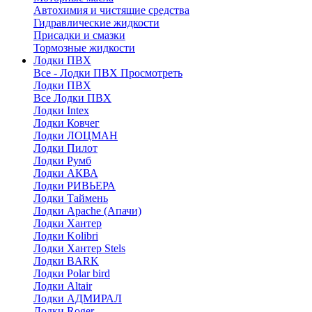
Автохимия и чистящие средства
Гидравлические жидкости
Присадки и смазки
Тормозные жидкости
Лодки ПВХ
Все - Лодки ПВХ
Просмотреть
Лодки ПВХ
Все Лодки ПВХ
Лодки Intex
Лодки Ковчег
Лодки ЛОЦМАН
Лодки Пилот
Лодки Румб
Лодки АКВА
Лодки РИВЬЕРА
Лодки Таймень
Лодки Apache (Апачи)
Лодки Хантер
Лодки Kolibri
Лодки Хантер Stels
Лодки BARK
Лодки Polar bird
Лодки Altair
Лодки АДМИРАЛ
Лодки Roger