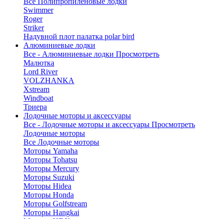
Все Полипропиленовые лодки
Swimmer
Roger
Striker
Надувной плот палатка polar bird
Алюминиевые лодки
Все - Алюминиевые лодки
Просмотреть
Малютка
Lord River
VOLZHANKA
Xstream
Windboat
Триера
Лодочные моторы и аксессуары
Все - Лодочные моторы и аксессуары
Просмотреть
Лодочные моторы
Все Лодочные моторы
Моторы Yamaha
Моторы Tohatsu
Моторы Mercury
Моторы Suzuki
Моторы Hidea
Моторы Honda
Моторы Golfstream
Моторы Hangkai