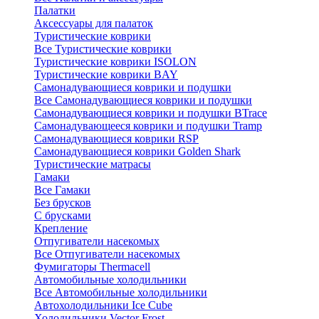
Палатки
Аксессуары для палаток
Туристические коврики
Все Туристические коврики
Туристические коврики ISOLON
Туристические коврики BAY
Самонадувающиеся коврики и подушки
Все Самонадувающиеся коврики и подушки
Самонадувающиеся коврики и подушки BTrace
Самонадувающееся коврики и подушки Tramp
Самонадувающиеся коврики RSP
Самонадувающиеся коврики Golden Shark
Туристические матрасы
Гамаки
Все Гамаки
Без брусков
С брусками
Крепление
Отпугиватели насекомых
Все Отпугиватели насекомых
Фумигаторы Thermacell
Автомобильные холодильники
Все Автомобильные холодильники
Автохолодильники Ice Cube
Холодильники Vector Frost