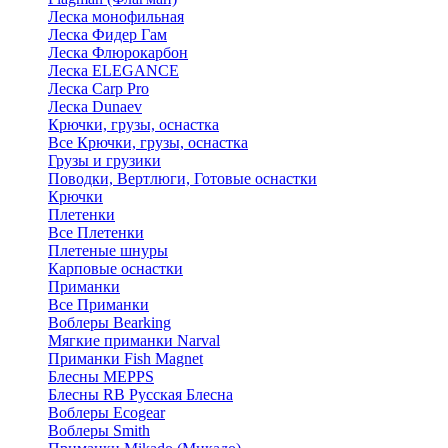
Леска монофильная
Леска Фидер Гам
Леска Флюрокарбон
Леска ELEGANCE
Леска Carp Pro
Леска Dunaev
Крючки, грузы, оснастка
Все Крючки, грузы, оснастка
Грузы и грузики
Поводки, Вертлюги, Готовые оснастки
Крючки
Плетенки
Все Плетенки
Плетеные шнуры
Карповые оснастки
Приманки
Все Приманки
Воблеры Bearking
Мягкие приманки Narval
Приманки Fish Magnet
Блесны MEPPS
Блесны RB Русская Блесна
Воблеры Ecogear
Воблеры Smith