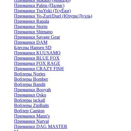
Приманки Mikado (Микадо)
Приманки Palms (Палмс)
Приманки TsuYoki (ТсуЁки)
Приманки Yo-Zuri/Duel (Юзури/Дуэль)
Приманки Rapala
Приманки Storm
Приманки Shimano
Приманки Savage Gear
Приманки DAM
Блесны Hansen SD
Приманки KUUSAMO
Приманки BLUE FOX
Приманки FOX RAGE
Приманки CRAZY FISH
Воблеры Nories
Воблеры Bomber
Воблеры Bandit
Приманки Booyah
Приманки Osko
Воблеры jackall
Воблеры ZipBaits
Воблер Camion
Приманки Mann's
Приманки Narval
Приманки DAG MASTER