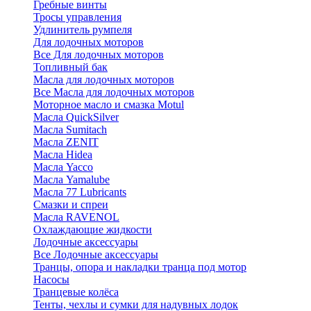
Гребные винты
Тросы управления
Удлинитель румпеля
Для лодочных моторов
Все Для лодочных моторов
Топливный бак
Масла для лодочных моторов
Все Масла для лодочных моторов
Моторное масло и смазка Motul
Масла QuickSilver
Масла Sumitach
Масла ZENIT
Масла Hidea
Масла Yacco
Масла Yamalube
Масла 77 Lubricants
Смазки и спреи
Масла RAVENOL
Охлаждающие жидкости
Лодочные аксессуары
Все Лодочные аксессуары
Транцы, опора и накладки транца под мотор
Насосы
Транцевые колёса
Тенты, чехлы и сумки для надувных лодок