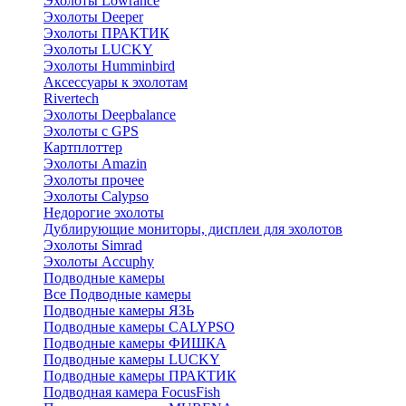
Эхолоты Lowrance
Эхолоты Deeper
Эхолоты ПРАКТИК
Эхолоты LUCKY
Эхолоты Humminbird
Аксессуары к эхолотам
Rivertech
Эхолоты Deepbalance
Эхолоты с GPS
Картплоттер
Эхолоты Amazin
Эхолоты прочее
Эхолоты Calypso
Недорогие эхолоты
Дублирующие мониторы, дисплеи для эхолотов
Эхолоты Simrad
Эхолоты Accuphy
Подводные камеры
Все Подводные камеры
Подводные камеры ЯЗЬ
Подводные камеры CALYPSO
Подводные камеры ФИШКА
Подводные камеры LUCKY
Подводные камеры ПРАКТИК
Подводная камера FocusFish