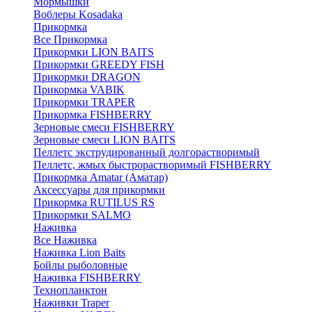
Мормышки
Воблеры Kosadaka
Прикормка
Все Прикормка
Прикормки LION BAITS
Прикормки GREEDY FISH
Прикормки DRAGON
Прикормка VABIK
Прикормки TRAPER
Прикормка FISHBERRY
Зерновые смеси FISHBERRY
Зерновые смеси LION BAITS
Пеллетс экструдированный долгорастворимый
Пеллетс, жмых быстрорастворимый FISHBERRY
Прикормка Amatar (Аматар)
Аксессуары для прикормки
Прикормка RUTILUS RS
Прикормки SALMO
Наживка
Все Наживка
Наживка Lion Baits
Бойлы рыболовные
Наживка FISHBERRY
Технопланктон
Наживки Traper