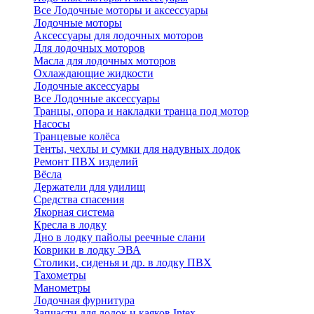
Все Лодочные моторы и аксессуары
Лодочные моторы
Аксессуары для лодочных моторов
Для лодочных моторов
Масла для лодочных моторов
Охлаждающие жидкости
Лодочные аксессуары
Все Лодочные аксессуары
Транцы, опора и накладки транца под мотор
Насосы
Транцевые колёса
Тенты, чехлы и сумки для надувных лодок
Ремонт ПВХ изделий
Вёсла
Держатели для удилищ
Средства спасения
Якорная система
Кресла в лодку
Дно в лодку пайолы реечные слани
Коврики в лодку ЭВА
Столики, сиденья и др. в лодку ПВХ
Тахометры
Манометры
Лодочная фурнитура
Запчасти для лодок и каяков Intex