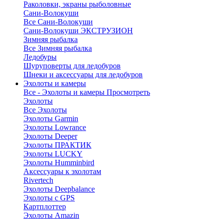
Раколовки, экраны рыболовные
Сани-Волокуши
Все Сани-Волокуши
Сани-Волокуши ЭКСТРУЗИОН
Зимняя рыбалка
Все Зимняя рыбалка
Ледобуры
Шуруповерты для ледобуров
Шнеки и аксессуары для ледобуров
Эхолоты и камеры
Все - Эхолоты и камеры
Просмотреть
Эхолоты
Все Эхолоты
Эхолоты Garmin
Эхолоты Lowrance
Эхолоты Deeper
Эхолоты ПРАКТИК
Эхолоты LUCKY
Эхолоты Humminbird
Аксессуары к эхолотам
Rivertech
Эхолоты Deepbalance
Эхолоты с GPS
Картплоттер
Эхолоты Amazin