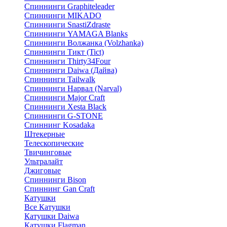
Спиннинги Graphiteleader
Спиннинги MIKADO
Спиннинги SnastiZdraste
Спиннинги YAMAGA Blanks
Спиннинги Волжанка (Volzhanka)
Спиннинги Тикт (Tict)
Спиннинги Thirty34Four
Спиннинги Daiwa (Дайва)
Спиннинги Tailwalk
Спиннинги Нарвал (Narval)
Спиннинги Major Craft
Спиннинги Xesta Black
Спиннинги G-STONE
Спиннинг Kosadaka
Штекерные
Телескопические
Твичинговые
Ультралайт
Джиговые
Спиннинги Bison
Спиннинг Gan Craft
Катушки
Все Катушки
Катушки Daiwa
Катушки Flagman