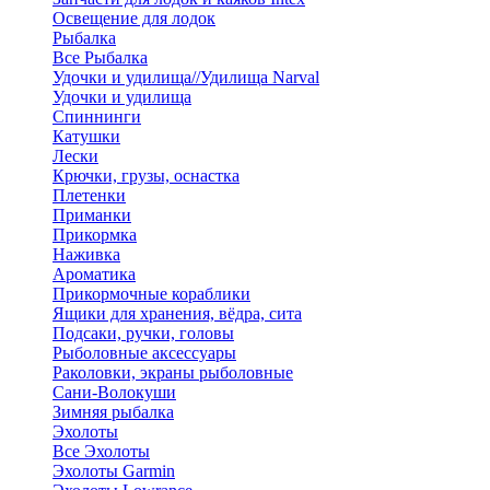
Освещение для лодок
Рыбалка
Все Рыбалка
Удочки и удилища//Удилища Narval
Удочки и удилища
Спиннинги
Катушки
Лески
Крючки, грузы, оснастка
Плетенки
Приманки
Прикормка
Наживка
Ароматика
Прикормочные кораблики
Ящики для хранения, вёдра, сита
Подсаки, ручки, головы
Рыболовные аксессуары
Раколовки, экраны рыболовные
Сани-Волокуши
Зимняя рыбалка
Эхолоты
Все Эхолоты
Эхолоты Garmin