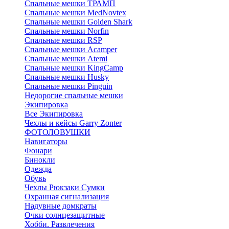
Спальные мешки ТРАМП
Cпальные мешки MedNovtex
Спальные мешки Golden Shark
Спальные мешки Norfin
Спальные мешки RSP
Спальные мешки Acamper
Спальные мешки Atemi
Спальные мешки KingCamp
Спальные мешки Husky
Спальные мешки Pinguin
Недорогие спальные мешки
Экипировка
Все Экипировка
Чехлы и кейсы Garry Zonter
ФОТОЛОВУШКИ
Навигаторы
Фонари
Бинокли
Одежда
Обувь
Чехлы Рюкзаки Сумки
Охранная сигнализация
Надувные домкраты
Очки солнцезащитные
Хобби. Развлечения