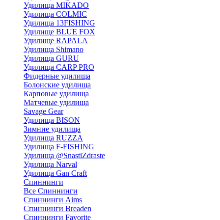
Удилища MIKADO
Удилища COLMIC
Удилища 13FISHING
Удилище BLUE FOX
Удилище RAPALA
Удилища Shimano
Удилища GURU
Удилища CARP PRO
Фидерные удилища
Болонские удилища
Карповые удилища
Матчевые удилища
Savage Gear
Удилища BISON
Зимние удилища
Удилища RUZZA
Удилища F-FISHING
Удилища @SnastiZdraste
Удилища Narval
Удилища Gan Craft
Спиннинги
Все Спиннинги
Спиннинги Aims
Спиннинги Breaden
Спиннинги Favorite