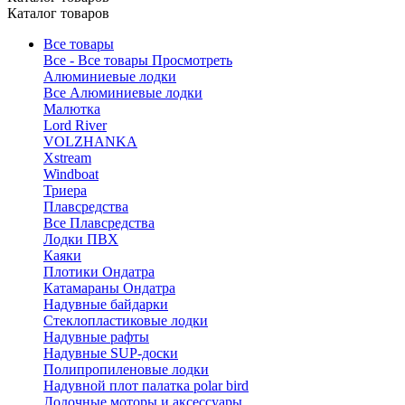
Каталог товаров
Все товары
Все - Все товары
Просмотреть
Алюминиевые лодки
Все Алюминиевые лодки
Малютка
Lord River
VOLZHANKA
Xstream
Windboat
Триера
Плавсредства
Все Плавсредства
Лодки ПВХ
Каяки
Плотики Ондатра
Катамараны Ондатра
Надувные байдарки
Стеклопластиковые лодки
Надувные рафты
Надувные SUP-доски
Полипропиленовые лодки
Надувной плот палатка polar bird
Лодочные моторы и аксессуары