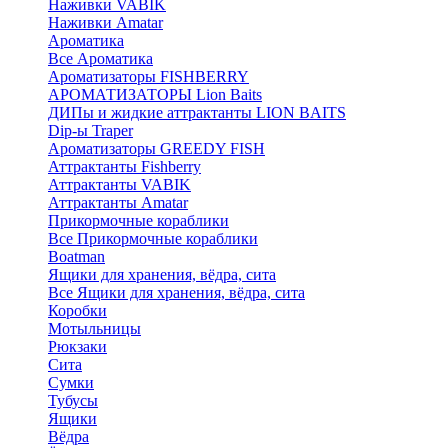
Наживки VABIK
Наживки Amatar
Ароматика
Все Ароматика
Ароматизаторы FISHBERRY
АРОМАТИЗАТОРЫ Lion Baits
ДИПы и жидкие аттрактанты LION BAITS
Dip-ы Traper
Ароматизаторы GREEDY FISH
Аттрактанты Fishberry
Аттрактанты VABIK
Аттрактанты Amatar
Прикормочные кораблики
Все Прикормочные кораблики
Boatman
Ящики для хранения, вёдра, сита
Все Ящики для хранения, вёдра, сита
Коробки
Мотыльницы
Рюкзаки
Сита
Сумки
Тубусы
Ящики
Вёдра