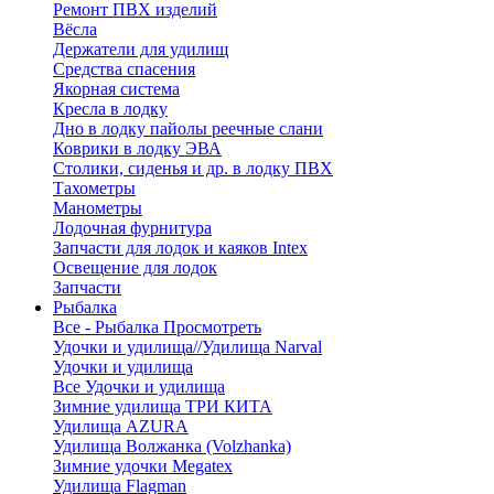
Ремонт ПВХ изделий
Вёсла
Держатели для удилищ
Средства спасения
Якорная система
Кресла в лодку
Дно в лодку пайолы реечные слани
Коврики в лодку ЭВА
Столики, сиденья и др. в лодку ПВХ
Тахометры
Манометры
Лодочная фурнитура
Запчасти для лодок и каяков Intex
Освещение для лодок
Запчасти
Рыбалка
Все - Рыбалка
Просмотреть
Удочки и удилища//Удилища Narval
Удочки и удилища
Все Удочки и удилища
Зимние удилища ТРИ КИТА
Удилища AZURA
Удилища Волжанка (Volzhanka)
Зимние удочки Megatex
Удилища Flagman