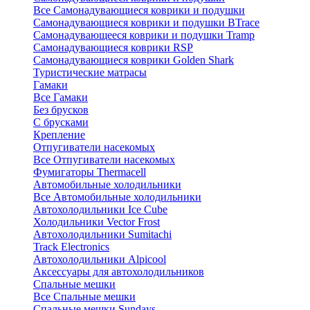
Все Самонадувающиеся коврики и подушки
Самонадувающиеся коврики и подушки BTrace
Самонадувающееся коврики и подушки Tramp
Самонадувающиеся коврики RSP
Самонадувающиеся коврики Golden Shark
Туристические матрасы
Гамаки
Все Гамаки
Без брусков
С брусками
Крепление
Отпугиватели насекомых
Все Отпугиватели насекомых
Фумигаторы Thermacell
Автомобильные холодильники
Все Автомобильные холодильники
Автохолодильники Ice Cube
Холодильники Vector Frost
Автохолодильники Sumitachi
Track Electronics
Автохолодильники Alpicool
Аксессуары для автохолодильников
Спальные мешки
Все Спальные мешки
Спальные мешки Sundays