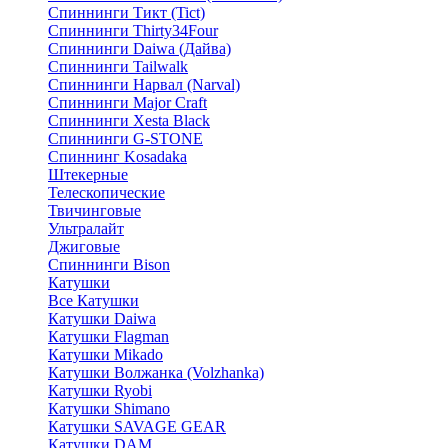
Спиннинги Тикт (Tict)
Спиннинги Thirty34Four
Спиннинги Daiwa (Дайва)
Спиннинги Tailwalk
Спиннинги Нарвал (Narval)
Спиннинги Major Craft
Спиннинги Xesta Black
Спиннинги G-STONE
Спиннинг Kosadaka
Штекерные
Телескопические
Твичинговые
Ультралайт
Джиговые
Спиннинги Bison
Катушки
Все Катушки
Катушки Daiwa
Катушки Flagman
Катушки Mikado
Катушки Волжанка (Volzhanka)
Катушки Ryobi
Катушки Shimano
Катушки SAVAGE GEAR
Катушки DAM