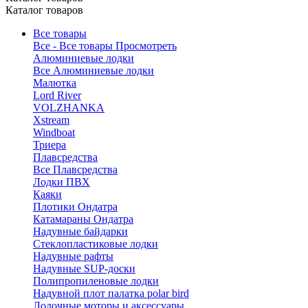
Каталог товаров
Все товары
Все - Все товары
Просмотреть
Алюминиевые лодки
Все Алюминиевые лодки
Малютка
Lord River
VOLZHANKA
Xstream
Windboat
Триера
Плавсредства
Все Плавсредства
Лодки ПВХ
Каяки
Плотики Ондатра
Катамараны Ондатра
Надувные байдарки
Стеклопластиковые лодки
Надувные рафты
Надувные SUP-доски
Полипропиленовые лодки
Надувной плот палатка polar bird
Лодочные моторы и аксессуары