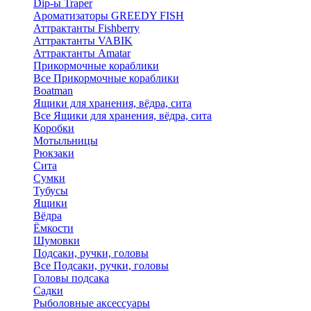
Dip-ы Traper
Ароматизаторы GREEDY FISH
Аттрактанты Fishberry
Аттрактанты VABIK
Аттрактанты Amatar
Прикормочные кораблики
Все Прикормочные кораблики
Boatman
Ящики для хранения, вёдра, сита
Все Ящики для хранения, вёдра, сита
Коробки
Мотыльницы
Рюкзаки
Сита
Сумки
Тубусы
Ящики
Вёдра
Ёмкости
Шумовки
Подсаки, ручки, головы
Все Подсаки, ручки, головы
Головы подсака
Садки
Рыболовные аксессуары