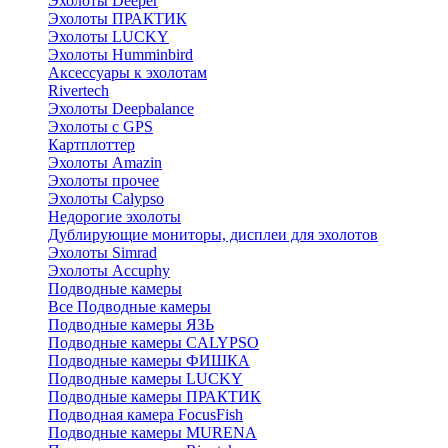
Эхолоты Deeper
Эхолоты ПРАКТИК
Эхолоты LUCKY
Эхолоты Humminbird
Аксессуары к эхолотам
Rivertech
Эхолоты Deepbalance
Эхолоты с GPS
Картплоттер
Эхолоты Amazin
Эхолоты прочее
Эхолоты Calypso
Недорогие эхолоты
Дублирующие мониторы, дисплеи для эхолотов
Эхолоты Simrad
Эхолоты Accuphy
Подводные камеры
Все Подводные камеры
Подводные камеры ЯЗЬ
Подводные камеры CALYPSO
Подводные камеры ФИШКА
Подводные камеры LUCKY
Подводные камеры ПРАКТИК
Подводная камера FocusFish
Подводные камеры MURENA