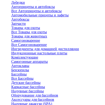
Лебедки
Автоприцепы и автобоксы
Все Автоприцепы и автобоксы
Автомобильные прицепы и лафеты
Автобоксы
Запчасти
Товары для охоты
Все Товары для охоты
Товары для животных
Самогоноварение
Все Самогоноварение
Ингредиенты для домашней дистилляции
Индукционные настольные плиты
Комплектующие
Самогонные аппараты
Автоклавы
Бензопилы
Бассейны
Все Бассейны
Детские бассейны
Каркасные бассейны
Надувные бассейны
Оборудование для бассейнов
Аксессуары для бассейнов
Надувные джакузи (SPA)