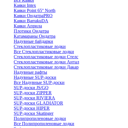
Все Каяки
Каяки Intex
Каяки Point 65° North
Каяки ОндатраPRO
Каяки BarrakuDA
Каяки Априла
Плотики Ондатра
Катамараны Ондатра
Надувные байдарки
Стеклопластиковые лодки
Все Стеклопластиковые лодки
Стеклопластиковые лодки Стелс
Стеклопластиковые лодки Антал
Стеклопластиковые лодки Дакар
Надувные рафты
Надувные SUP-доски
Все Надувные SUP-доски
SUP-доски JS/GQ
SUP-доски ZIPPER
SUP-доски RIVIERA
SUP-доски GLADIATOR
SUP-доски HIPER
SUP-доски Skatinger
Полипропиленовые лодки
Все Полипропиленовые лодки