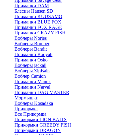
Приманки Savage Gear
Приманки DAM
Блесны Hansen SD
Приманки KUUSAMO
Приманки BLUE FOX
Приманки FOX RAGE
Приманки CRAZY FISH
Воблеры Nories
Воблеры Bomber
Воблеры Bandit
Приманки Booyah
Приманки Osko
Воблеры jackall
Воблеры ZipBaits
Воблер Camion
Приманки Mann's
Приманки Narval
Приманки DAG MASTER
Мормышки
Воблеры Kosadaka
Прикормка
Все Прикормка
Прикормки LION BAITS
Прикормки GREEDY FISH
Прикормки DRAGON