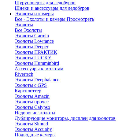
Шуруповерты для ледобуров
Шнеки и аксессуары для ледобуров
Эхолоты и камеры
Все - Эхолоты и камеры
Просмотреть
Эхолоты
Все Эхолоты
Эхолоты Garmin
Эхолоты Lowrance
Эхолоты Deeper
Эхолоты ПРАКТИК
Эхолоты LUCKY
Эхолоты Humminbird
Аксессуары к эхолотам
Rivertech
Эхолоты Deepbalance
Эхолоты с GPS
Картплоттер
Эхолоты Amazin
Эхолоты прочее
Эхолоты Calypso
Недорогие эхолоты
Дублирующие мониторы, дисплеи для эхолотов
Эхолоты Simrad
Эхолоты Accuphy
Подводные камеры