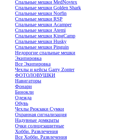
Cпальные мешки MedNovtex
Спальные мешки Golden Shark
Спальные мешки Norfin
Спальные мешки RSP
Спальные мешки Acamper
Спальные мешки Atemi
Спальные мешки KingCamp
Спальные мешки Husky
Спальные мешки Pinguin
Недорогие спальные мешки
Экипировка
Все Экипировка
Чехлы и кейсы Garry Zonter
ФОТОЛОВУШКИ
Навигаторы
Фонари
Бинокли
Одежда
Обувь
Чехлы Рюкзаки Сумки
Охранная сигнализация
Надувные домкраты
Очки солнцезащитные
Хобби. Развлечения
Все Хобби. Развлечения