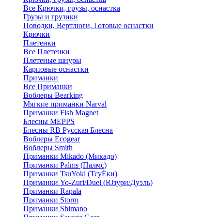
Все Крючки, грузы, оснастка
Грузы и грузики
Поводки, Вертлюги, Готовые оснастки
Крючки
Плетенки
Все Плетенки
Плетеные шнуры
Карповые оснастки
Приманки
Все Приманки
Воблеры Bearking
Мягкие приманки Narval
Приманки Fish Magnet
Блесны MEPPS
Блесны RB Русская Блесна
Воблеры Ecogear
Воблеры Smith
Приманки Mikado (Микадо)
Приманки Palms (Палмс)
Приманки TsuYoki (ТсуЁки)
Приманки Yo-Zuri/Duel (Юзури/Дуэль)
Приманки Rapala
Приманки Storm
Приманки Shimano