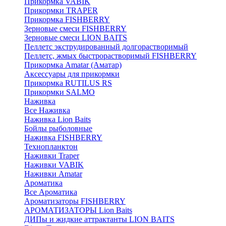
Прикормка VABIK
Прикормки TRAPER
Прикормка FISHBERRY
Зерновые смеси FISHBERRY
Зерновые смеси LION BAITS
Пеллетс экструдированный долгорастворимый
Пеллетс, жмых быстрорастворимый FISHBERRY
Прикормка Amatar (Аматар)
Аксессуары для прикормки
Прикормка RUTILUS RS
Прикормки SALMO
Наживка
Все Наживка
Наживка Lion Baits
Бойлы рыболовные
Наживка FISHBERRY
Технопланктон
Наживки Traper
Наживки VABIK
Наживки Amatar
Ароматика
Все Ароматика
Ароматизаторы FISHBERRY
АРОМАТИЗАТОРЫ Lion Baits
ДИПы и жидкие аттрактанты LION BAITS