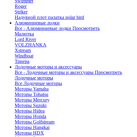
Swimmer
Roger
Striker
Надувной плот палатка polar bird
Алюминиевые лодки
Все - Алюминиевые лодки
Просмотреть
Малютка
Lord River
VOLZHANKA
Xstream
Windboat
Триера
Лодочные моторы и аксессуары
Все - Лодочные моторы и аксессуары
Просмотреть
Лодочные моторы
Все Лодочные моторы
Моторы Yamaha
Моторы Tohatsu
Моторы Mercury
Моторы Suzuki
Моторы Hidea
Моторы Honda
Моторы Golfstream
Моторы Hangkai
Моторы HDX