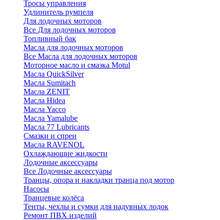
Тросы управления
Удлинитель румпеля
Для лодочных моторов
Все Для лодочных моторов
Топливный бак
Масла для лодочных моторов
Все Масла для лодочных моторов
Моторное масло и смазка Motul
Масла QuickSilver
Масла Sumitach
Масла ZENIT
Масла Hidea
Масла Yacco
Масла Yamalube
Масла 77 Lubricants
Смазки и спреи
Масла RAVENOL
Охлаждающие жидкости
Лодочные аксессуары
Все Лодочные аксессуары
Транцы, опора и накладки транца под мотор
Насосы
Транцевые колёса
Тенты, чехлы и сумки для надувных лодок
Ремонт ПВХ изделий