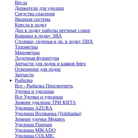
Вёсла
Держатели для удилищ
Средства спасения
Якорная система
Кресла в лодку
Дно в лодку пайолы реечные слани
Коврики в лодку ЭВА
Столики, сиденья и др. в лодку ПВХ
Тахометры
Манометры
Лодочная фурнитура
Запчасти для лодок и каяков Intex
Освещение для лодок
Запчасти
Рыбалка
Все - Рыбалка
Просмотреть
Удочки и удилища
Все Удочки и удилища
Зимние удилища ТРИ КИТА
Удилища AZURA
Удилища Волжанка (Volzhanka)
Зимние удочки Megatex
Удилища Flagman
Удилища MIKADO
Удилища COLMIC