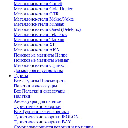
Металлоискатели Garrett
Металлоискатели Gold Hunter
Металлоискатели GTR
Металлоискатели Makro/Nokta
Металлоискатели Minelab
Металлоискатели Quest (Deteknix)
Металлоискатели Teknetics
Металлоискатели Tianxun
Металлоискатели XP
Металлоискатели АКА
Поисковые магниты Непра
Поисковые магниты Редмаг
Металлоискатели Сфинкс
Досмотровые устройства
Туризм
Все - Туризм
Просмотреть
Палатки и аксессуары
Все Палатки и аксессуары
Палатки
Аксессуары для палаток
Туристические коврики
Все Туристические коврики
Туристические коврики ISOLON
Туристические коврики BAY
Самонадувающиеся коврики и подушки