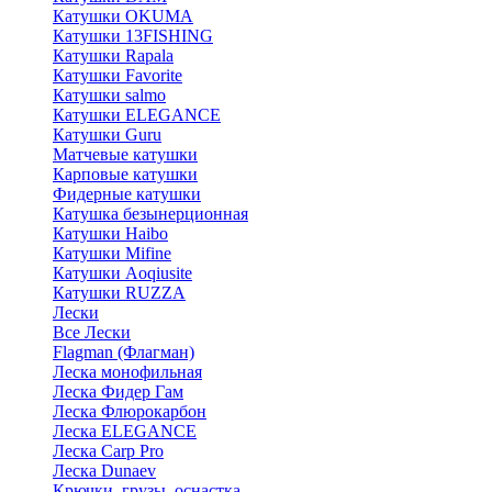
Катушки OKUMA
Катушки 13FISHING
Катушки Rapala
Катушки Favorite
Катушки salmo
Катушки ELEGANCE
Катушки Guru
Матчевые катушки
Карповые катушки
Фидерные катушки
Катушка безынерционная
Катушки Haibo
Катушки Mifine
Катушки Aoqiusite
Катушки RUZZA
Лески
Все Лески
Flagman (Флагман)
Леска монофильная
Леска Фидер Гам
Леска Флюрокарбон
Леска ELEGANCE
Леска Carp Pro
Леска Dunaev
Крючки, грузы, оснастка