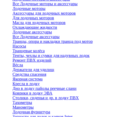
Все Лодочные моторы и аксессуары
Лодочные моторы
Аксессуары для лодочных моторов
Для лодочных моторов
Масла для лодочных моторов
Охлаждающие жидкости
Лодочные аксессуары
Все Лодочные аксессуары
Транцы, опора и накладки транца под мотор
Насосы
Транцевые колёса
Тенты, чехлы и сумки для надувных лодок
Ремонт ПВХ изделий
Вёсла
Держатели для удилищ
Средства спасения
Якорная система
Кресла в лодку
Дно в лодку пайолы реечные слани
Коврики в лодку ЭВА
Столики, сиденья и др. в лодку ПВХ
Тахометры
Манометры
Лодочная фурнитура
Запчасти для лодок и каяков Intex