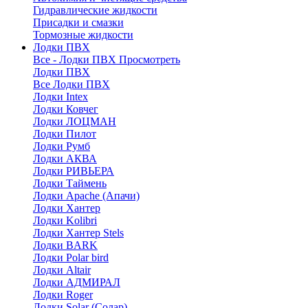
Гидравлические жидкости
Присадки и смазки
Тормозные жидкости
Лодки ПВХ
Все - Лодки ПВХ
Просмотреть
Лодки ПВХ
Все Лодки ПВХ
Лодки Intex
Лодки Ковчег
Лодки ЛОЦМАН
Лодки Пилот
Лодки Румб
Лодки АКВА
Лодки РИВЬЕРА
Лодки Таймень
Лодки Apache (Апачи)
Лодки Хантер
Лодки Kolibri
Лодки Хантер Stels
Лодки BARK
Лодки Polar bird
Лодки Altair
Лодки АДМИРАЛ
Лодки Roger
Лодки Solar (Солар)