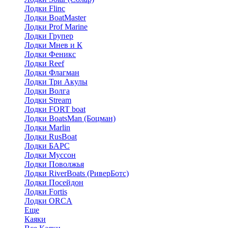
Лодки Flinc
Лодки BoatMaster
Лодки Prof Marine
Лодки Групер
Лодки Мнев и К
Лодки Феникс
Лодки Reef
Лодки Флагман
Лодки Три Акулы
Лодки Волга
Лодки Stream
Лодки FORT boat
Лодки BoatsMan (Боцман)
Лодки Marlin
Лодки RusBoat
Лодки БАРС
Лодки Муссон
Лодки Поволжья
Лодки RiverBoats (РиверБотс)
Лодки Посейдон
Лодки Fortis
Лодки ORCA
Еще
Каяки