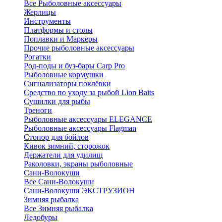
Все Рыболовные аксессуары
Жерлицы
Инструменты
Платформы и столы
Поплавки и Маркеры
Прочие рыболовные аксессуары
Рогатки
Род-поды и буз-бары Carp Pro
Рыболовные кормушки
Сигнализаторы поклёвки
Средство по уходу за рыбой Lion Baits
Сушилки для рыбы
Треноги
Рыболовные аксессуары ELEGANCE
Рыболовные аксессуары Flagman
Стопор для бойлов
Кивок зимний, сторожок
Держатели для удилищ
Раколовки, экраны рыболовные
Сани-Волокуши
Все Сани-Волокуши
Сани-Волокуши ЭКСТРУЗИОН
Зимняя рыбалка
Все Зимняя рыбалка
Ледобуры