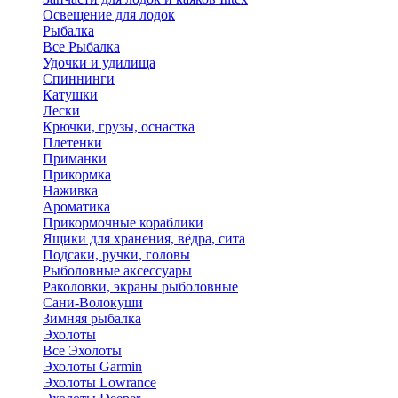
Освещение для лодок
Рыбалка
Все Рыбалка
Удочки и удилища
Спиннинги
Катушки
Лески
Крючки, грузы, оснастка
Плетенки
Приманки
Прикормка
Наживка
Ароматика
Прикормочные кораблики
Ящики для хранения, вёдра, сита
Подсаки, ручки, головы
Рыболовные аксессуары
Раколовки, экраны рыболовные
Сани-Волокуши
Зимняя рыбалка
Эхолоты
Все Эхолоты
Эхолоты Garmin
Эхолоты Lowrance