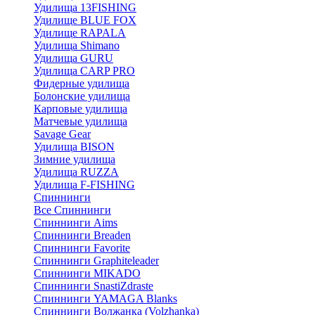
Удилища 13FISHING
Удилище BLUE FOX
Удилище RAPALA
Удилища Shimano
Удилища GURU
Удилища CARP PRO
Фидерные удилища
Болонские удилища
Карповые удилища
Матчевые удилища
Savage Gear
Удилища BISON
Зимние удилища
Удилища RUZZA
Удилища F-FISHING
Спиннинги
Все Спиннинги
Спиннинги Aims
Спиннинги Breaden
Спиннинги Favorite
Спиннинги Graphiteleader
Спиннинги MIKADO
Спиннинги SnastiZdraste
Спиннинги YAMAGA Blanks
Спиннинги Волжанка (Volzhanka)