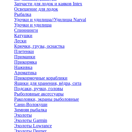
Запчасти для лодок и каяков Intex
Освещение для лодок
Рыбалка
Удочки и удилища//Удилища Narval
Удочки и удилища
Спиннинги
Катушки
Лески
Крючки, грузы, оснастка
Плетенки
Приманки
Прикормка
Наживка
Ароматика
Прикормочные кораблики
Ящики для хранения, вёдра, сита
Подсаки, ручки, головы
Рыболовные аксессуары
Раколовки, экраны рыболовные
Сани-Волокуши
Зимняя рыбалка
Эхолоты
Эхолоты Garmin
Эхолоты Lowrance
Эхолоты Deeper