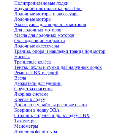
Полипропиленовые лодки
Надувной плот палатка polar bird
Лодочные моторы и аксессуары
Лодочные моторы
Аксессуары для лодочных моторов
Для лодочных моторов
Масла для лодочных моторов
Охлаждающие жидкости
Лодочные аксессуары
Транцы, опора и накладки транца под мотор
Насосы
Транцевые колёса
Тенты, чехлы и сумки для надувных лодок
Ремонт ПВХ изделий
Вёсла
Держатели для удилищ
Средства спасения
Якорная система
Кресла в лодку
Дно в лодку пайолы реечные слани
Коврики в лодку ЭВА
Столики, сиденья и др. в лодку ПВХ
Тахометры
Манометры
Лодочная фурнитура