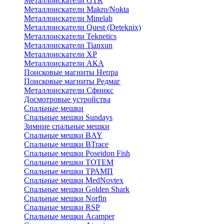
Металлоискатели GTR
Металлоискатели Makro/Nokta
Металлоискатели Minelab
Металлоискатели Quest (Deteknix)
Металлоискатели Teknetics
Металлоискатели Tianxun
Металлоискатели XP
Металлоискатели АКА
Поисковые магниты Непра
Поисковые магниты Редмаг
Металлоискатели Сфинкс
Досмотровые устройства
Спальные мешки
Спальные мешки Sundays
Зимние спальные мешки
Спальные мешки BAY
Спальные мешки BTrace
Спальные мешки Poseidon Fish
Спальные мешки ТОТЕМ
Спальные мешки ТРАМП
Cпальные мешки MedNovtex
Спальные мешки Golden Shark
Спальные мешки Norfin
Спальные мешки RSP
Спальные мешки Acamper