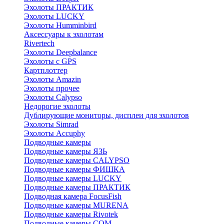
Эхолоты ПРАКТИК
Эхолоты LUCKY
Эхолоты Humminbird
Аксессуары к эхолотам
Rivertech
Эхолоты Deepbalance
Эхолоты с GPS
Картплоттер
Эхолоты Amazin
Эхолоты прочее
Эхолоты Calypso
Недорогие эхолоты
Дублирующие мониторы, дисплеи для эхолотов
Эхолоты Simrad
Эхолоты Accuphy
Подводные камеры
Подводные камеры ЯЗЬ
Подводные камеры CALYPSO
Подводные камеры ФИШКА
Подводные камеры LUCKY
Подводные камеры ПРАКТИК
Подводная камера FocusFish
Подводные камеры MURENA
Подводные камеры Rivotek
Подводные камеры СОМ