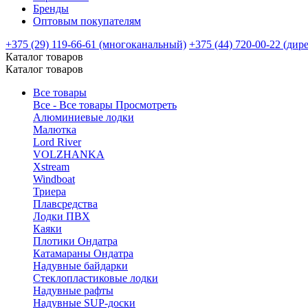
Бренды
Оптовым покупателям
+375 (29) 119-66-61 (многоканальный)
+375 (44) 720-00-22 (дир
Каталог товаров
Каталог товаров
Все товары
Все - Все товары
Просмотреть
Алюминиевые лодки
Малютка
Lord River
VOLZHANKA
Xstream
Windboat
Триера
Плавсредства
Лодки ПВХ
Каяки
Плотики Ондатра
Катамараны Ондатра
Надувные байдарки
Стеклопластиковые лодки
Надувные рафты
Надувные SUP-доски