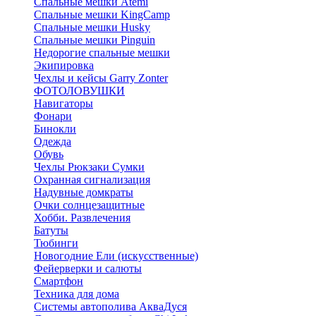
Спальные мешки Atemi
Спальные мешки KingCamp
Спальные мешки Husky
Спальные мешки Pinguin
Недорогие спальные мешки
Экипировка
Чехлы и кейсы Garry Zonter
ФОТОЛОВУШКИ
Навигаторы
Фонари
Бинокли
Одежда
Обувь
Чехлы Рюкзаки Сумки
Охранная сигнализация
Надувные домкраты
Очки солнцезащитные
Хобби. Развлечения
Батуты
Тюбинги
Новогодние Ели (искусственные)
Фейерверки и салюты
Смартфон
Техника для дома
Системы автополива АкваДуся