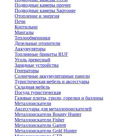
Подводные камеры прочее
Подводные камеры Saqvouge
Отопление и энергия
Печи
Коптильни
Мангалы
Теплообменники
Дизельные отопители
Аккумуляторы
Топливные брикеты RUF
Уголь древесный
Зарядные устройства
Генераторы
Солнечные аккумуляторные панели
Туристическая мебель и аксессуары
Складная мебель
Посуда туристическая
Газовые плиты, грили, горелки и баллоны
Металлоискатели
Аксессуары для металлопоискателей
Металлоискатели Bounty Hunter
Металлоискатели Fisher
Металлоискатели Garrett
Металлоискатели Gold Hunter