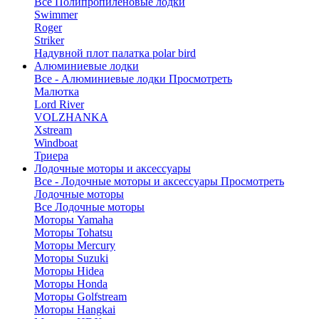
Все Полипропиленовые лодки
Swimmer
Roger
Striker
Надувной плот палатка polar bird
Алюминиевые лодки
Все - Алюминиевые лодки
Просмотреть
Малютка
Lord River
VOLZHANKA
Xstream
Windboat
Триера
Лодочные моторы и аксессуары
Все - Лодочные моторы и аксессуары
Просмотреть
Лодочные моторы
Все Лодочные моторы
Моторы Yamaha
Моторы Tohatsu
Моторы Mercury
Моторы Suzuki
Моторы Hidea
Моторы Honda
Моторы Golfstream
Моторы Hangkai