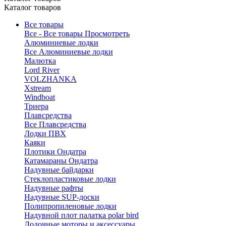
Каталог товаров
Все товары
Все - Все товары
Просмотреть
Алюминиевые лодки
Все Алюминиевые лодки
Малютка
Lord River
VOLZHANKA
Xstream
Windboat
Триера
Плавсредства
Все Плавсредства
Лодки ПВХ
Каяки
Плотики Ондатра
Катамараны Ондатра
Надувные байдарки
Стеклопластиковые лодки
Надувные рафты
Надувные SUP-доски
Полипропиленовые лодки
Надувной плот палатка polar bird
Лодочные моторы и аксессуары