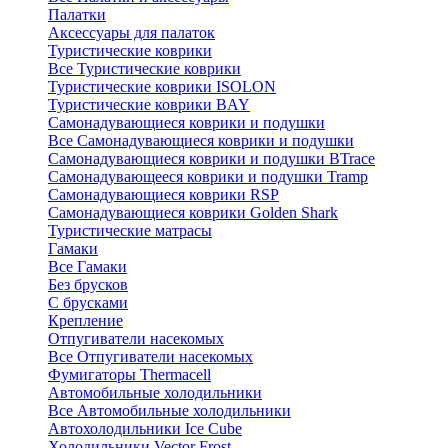
Палатки
Аксессуары для палаток
Туристические коврики
Все Туристические коврики
Туристические коврики ISOLON
Туристические коврики BAY
Самонадувающиеся коврики и подушки
Все Самонадувающиеся коврики и подушки
Самонадувающиеся коврики и подушки BTrace
Самонадувающееся коврики и подушки Tramp
Самонадувающиеся коврики RSP
Самонадувающиеся коврики Golden Shark
Туристические матрасы
Гамаки
Все Гамаки
Без брусков
С брусками
Крепление
Отпугиватели насекомых
Все Отпугиватели насекомых
Фумигаторы Thermacell
Автомобильные холодильники
Все Автомобильные холодильники
Автохолодильники Ice Cube
Холодильники Vector Frost