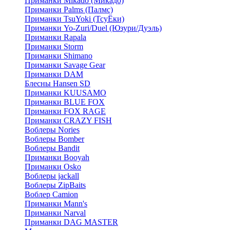
Приманки Mikado (Микадо)
Приманки Palms (Палмс)
Приманки TsuYoki (ТсуЁки)
Приманки Yo-Zuri/Duel (Юзури/Дуэль)
Приманки Rapala
Приманки Storm
Приманки Shimano
Приманки Savage Gear
Приманки DAM
Блесны Hansen SD
Приманки KUUSAMO
Приманки BLUE FOX
Приманки FOX RAGE
Приманки CRAZY FISH
Воблеры Nories
Воблеры Bomber
Воблеры Bandit
Приманки Booyah
Приманки Osko
Воблеры jackall
Воблеры ZipBaits
Воблер Camion
Приманки Mann's
Приманки Narval
Приманки DAG MASTER