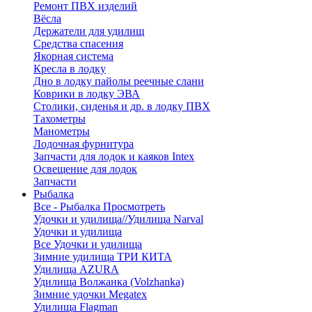
Ремонт ПВХ изделий
Вёсла
Держатели для удилищ
Средства спасения
Якорная система
Кресла в лодку
Дно в лодку пайолы реечные слани
Коврики в лодку ЭВА
Столики, сиденья и др. в лодку ПВХ
Тахометры
Манометры
Лодочная фурнитура
Запчасти для лодок и каяков Intex
Освещение для лодок
Запчасти
Рыбалка
Все - Рыбалка
Просмотреть
Удочки и удилища//Удилища Narval
Удочки и удилища
Все Удочки и удилища
Зимние удилища ТРИ КИТА
Удилища AZURA
Удилища Волжанка (Volzhanka)
Зимние удочки Megatex
Удилища Flagman