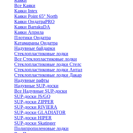
Каяки
Все Каяки
Каяки Intex
Каяки Point 65° North
Каяки ОндатраPRO
Каяки BarrakuDA
Каяки Априла
Плотики Ондатра
Катамараны Ондатра
Надувные байдарки
Стеклопластиковые лодки
Все Стеклопластиковые лодки
Стеклопластиковые лодки Стелс
Стеклопластиковые лодки Антал
Стеклопластиковые лодки Дакар
Надувные рафты
Надувные SUP-доски
Все Надувные SUP-доски
SUP-доски JS/GQ
SUP-доски ZIPPER
SUP-доски RIVIERA
SUP-доски GLADIATOR
SUP-доски HIPER
SUP-доски Skatinger
Полипропиленовые лодки