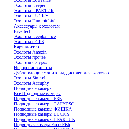
Эхолоты Lowrance
Эхолоты Deeper
Эхолоты ПРАКТИК
Эхолоты LUCKY
Эхолоты Humminbird
Аксессуары к эхолотам
Rivertech
Эхолоты Deepbalance
Эхолоты с GPS
Картплоттер
Эхолоты Amazin
Эхолоты прочее
Эхолоты Calypso
Недорогие эхолоты
Дублирующие мониторы, дисплеи для эхолотов
Эхолоты Simrad
Эхолоты Accuphy
Подводные камеры
Все Подводные камеры
Подводные камеры ЯЗЬ
Подводные камеры CALYPSO
Подводные камеры ФИШКА
Подводные камеры LUCKY
Подводные камеры ПРАКТИК
Подводная камера FocusFish