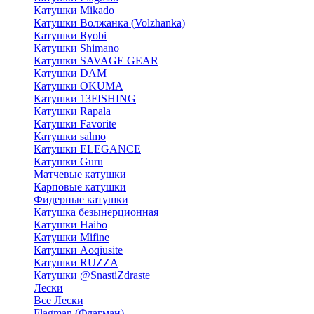
Катушки Mikado
Катушки Волжанка (Volzhanka)
Катушки Ryobi
Катушки Shimano
Катушки SAVAGE GEAR
Катушки DAM
Катушки OKUMA
Катушки 13FISHING
Катушки Rapala
Катушки Favorite
Катушки salmo
Катушки ELEGANCE
Катушки Guru
Матчевые катушки
Карповые катушки
Фидерные катушки
Катушка безынерционная
Катушки Haibo
Катушки Mifine
Катушки Aoqiusite
Катушки RUZZA
Катушки @SnastiZdraste
Лески
Все Лески
Flagman (Флагман)