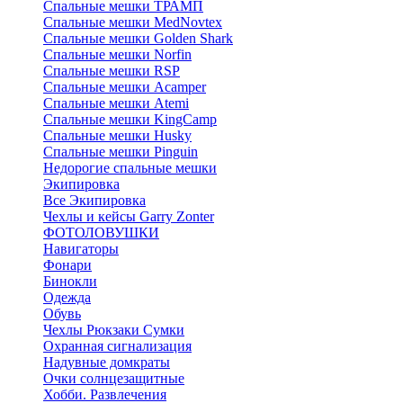
Спальные мешки ТРАМП
Cпальные мешки MedNovtex
Спальные мешки Golden Shark
Спальные мешки Norfin
Спальные мешки RSP
Спальные мешки Acamper
Спальные мешки Atemi
Спальные мешки KingCamp
Спальные мешки Husky
Спальные мешки Pinguin
Недорогие спальные мешки
Экипировка
Все Экипировка
Чехлы и кейсы Garry Zonter
ФОТОЛОВУШКИ
Навигаторы
Фонари
Бинокли
Одежда
Обувь
Чехлы Рюкзаки Сумки
Охранная сигнализация
Надувные домкраты
Очки солнцезащитные
Хобби. Развлечения