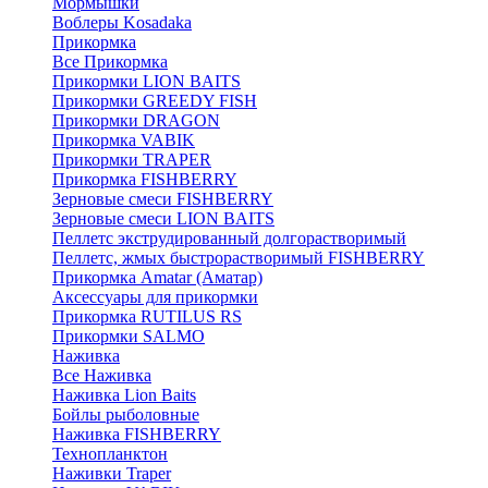
Мормышки
Воблеры Kosadaka
Прикормка
Все Прикормка
Прикормки LION BAITS
Прикормки GREEDY FISH
Прикормки DRAGON
Прикормка VABIK
Прикормки TRAPER
Прикормка FISHBERRY
Зерновые смеси FISHBERRY
Зерновые смеси LION BAITS
Пеллетс экструдированный долгорастворимый
Пеллетс, жмых быстрорастворимый FISHBERRY
Прикормка Amatar (Аматар)
Аксессуары для прикормки
Прикормка RUTILUS RS
Прикормки SALMO
Наживка
Все Наживка
Наживка Lion Baits
Бойлы рыболовные
Наживка FISHBERRY
Технопланктон
Наживки Traper