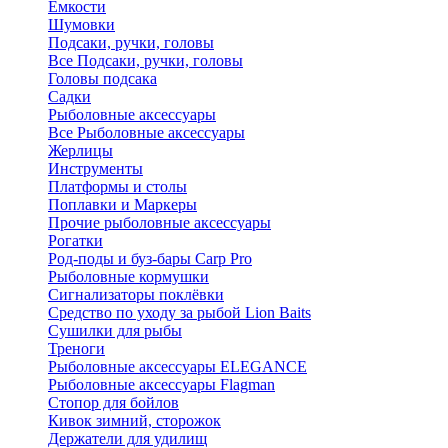
Ёмкости
Шумовки
Подсаки, ручки, головы
Все Подсаки, ручки, головы
Головы подсака
Садки
Рыболовные аксессуары
Все Рыболовные аксессуары
Жерлицы
Инструменты
Платформы и столы
Поплавки и Маркеры
Прочие рыболовные аксессуары
Рогатки
Род-поды и буз-бары Carp Pro
Рыболовные кормушки
Сигнализаторы поклёвки
Средство по уходу за рыбой Lion Baits
Сушилки для рыбы
Треноги
Рыболовные аксессуары ELEGANCE
Рыболовные аксессуары Flagman
Стопор для бойлов
Кивок зимний, сторожок
Держатели для удилищ