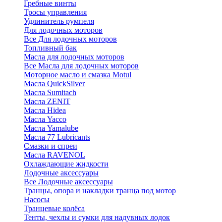
Гребные винты
Тросы управления
Удлинитель румпеля
Для лодочных моторов
Все Для лодочных моторов
Топливный бак
Масла для лодочных моторов
Все Масла для лодочных моторов
Моторное масло и смазка Motul
Масла QuickSilver
Масла Sumitach
Масла ZENIT
Масла Hidea
Масла Yacco
Масла Yamalube
Масла 77 Lubricants
Смазки и спреи
Масла RAVENOL
Охлаждающие жидкости
Лодочные аксессуары
Все Лодочные аксессуары
Транцы, опора и накладки транца под мотор
Насосы
Транцевые колёса
Тенты, чехлы и сумки для надувных лодок