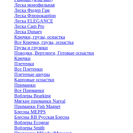
Леска монофильная
Леска Фидер Гам
Леска Флюрокарбон
Леска ELEGANCE
Леска Carp Pro
Леска Dunaev
Крючки, грузы, оснастка
Все Крючки, грузы, оснастка
Грузы и грузики
Поводки, Вертлюги, Готовые оснастки
Крючки
Плетенки
Все Плетенки
Плетеные шнуры
Карповые оснастки
Приманки
Все Приманки
Воблеры Bearking
Мягкие приманки Narval
Приманки Fish Magnet
Блесны MEPPS
Блесны RB Русская Блесна
Воблеры Ecogear
Воблеры Smith