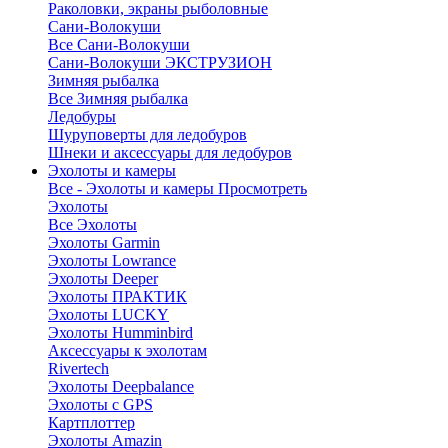
Раколовки, экраны рыболовные
Сани-Волокуши
Все Сани-Волокуши
Сани-Волокуши ЭКСТРУЗИОН
Зимняя рыбалка
Все Зимняя рыбалка
Ледобуры
Шуруповерты для ледобуров
Шнеки и аксессуары для ледобуров
Эхолоты и камеры
Все - Эхолоты и камеры
Просмотреть
Эхолоты
Все Эхолоты
Эхолоты Garmin
Эхолоты Lowrance
Эхолоты Deeper
Эхолоты ПРАКТИК
Эхолоты LUCKY
Эхолоты Humminbird
Аксессуары к эхолотам
Rivertech
Эхолоты Deepbalance
Эхолоты с GPS
Картплоттер
Эхолоты Amazin