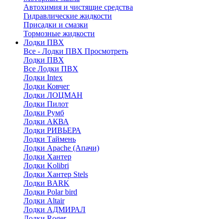
Автохимия и чистящие средства
Гидравлические жидкости
Присадки и смазки
Тормозные жидкости
Лодки ПВХ
Все - Лодки ПВХ
Просмотреть
Лодки ПВХ
Все Лодки ПВХ
Лодки Intex
Лодки Ковчег
Лодки ЛОЦМАН
Лодки Пилот
Лодки Румб
Лодки АКВА
Лодки РИВЬЕРА
Лодки Таймень
Лодки Apache (Апачи)
Лодки Хантер
Лодки Kolibri
Лодки Хантер Stels
Лодки BARK
Лодки Polar bird
Лодки Altair
Лодки АДМИРАЛ
Лодки Roger