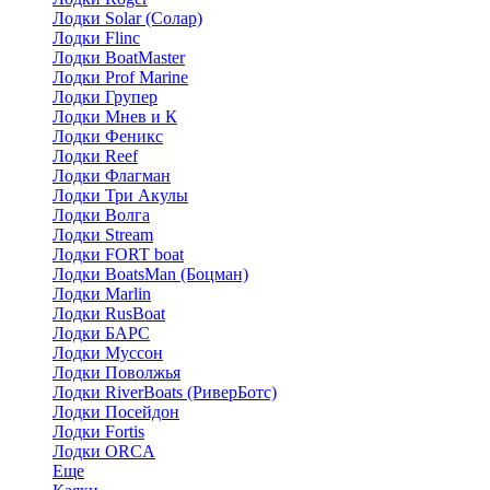
Лодки Solar (Солар)
Лодки Flinc
Лодки BoatMaster
Лодки Prof Marine
Лодки Групер
Лодки Мнев и К
Лодки Феникс
Лодки Reef
Лодки Флагман
Лодки Три Акулы
Лодки Волга
Лодки Stream
Лодки FORT boat
Лодки BoatsMan (Боцман)
Лодки Marlin
Лодки RusBoat
Лодки БАРС
Лодки Муссон
Лодки Поволжья
Лодки RiverBoats (РиверБотс)
Лодки Посейдон
Лодки Fortis
Лодки ORCA
Еще