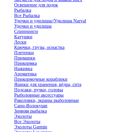
Освещение для лодок
Рыбалка
Все Рыбалка
Удочки и удилища//Удилища Narval
Удочки и удилища
Спиннинги
Катушки
Лески
Крючки, грузы, оснастка
Плетенки
Приманки
Прикормка
Наживка
Ароматика
Прикормочные кораблики
Ящики для хранения, вёдра, сита
Подсаки, ручки, головы
Рыболовные аксессуары
Раколовки, экраны рыболовные
Сани-Волокуши
Зимняя рыбалка
Эхолоты
Все Эхолоты
Эхолоты Garmin