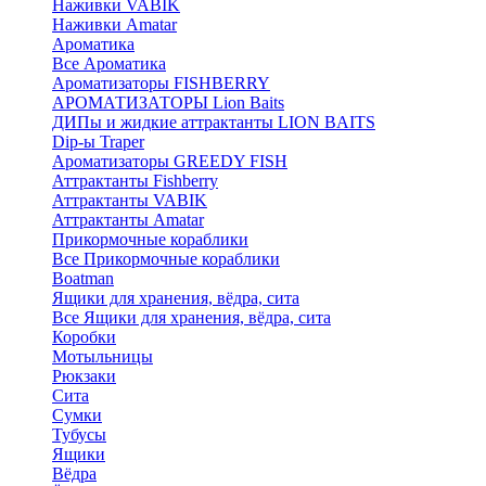
Наживки VABIK
Наживки Amatar
Ароматика
Все Ароматика
Ароматизаторы FISHBERRY
АРОМАТИЗАТОРЫ Lion Baits
ДИПы и жидкие аттрактанты LION BAITS
Dip-ы Traper
Ароматизаторы GREEDY FISH
Аттрактанты Fishberry
Аттрактанты VABIK
Аттрактанты Amatar
Прикормочные кораблики
Все Прикормочные кораблики
Boatman
Ящики для хранения, вёдра, сита
Все Ящики для хранения, вёдра, сита
Коробки
Мотыльницы
Рюкзаки
Сита
Сумки
Тубусы
Ящики
Вёдра