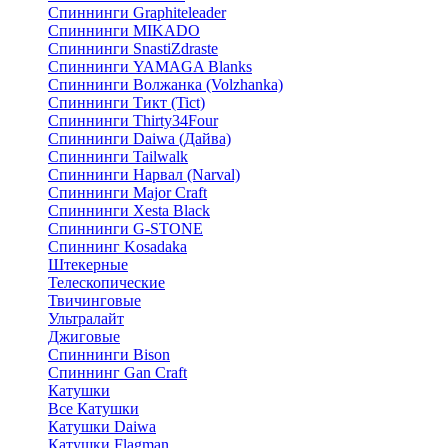
Спиннинги Graphiteleader
Спиннинги MIKADO
Спиннинги SnastiZdraste
Спиннинги YAMAGA Blanks
Спиннинги Волжанка (Volzhanka)
Спиннинги Тикт (Tict)
Спиннинги Thirty34Four
Спиннинги Daiwa (Дайва)
Спиннинги Tailwalk
Спиннинги Нарвал (Narval)
Спиннинги Major Craft
Спиннинги Xesta Black
Спиннинги G-STONE
Спиннинг Kosadaka
Штекерные
Телескопические
Твичинговые
Ультралайт
Джиговые
Спиннинги Bison
Спиннинг Gan Craft
Катушки
Все Катушки
Катушки Daiwa
Катушки Flagman