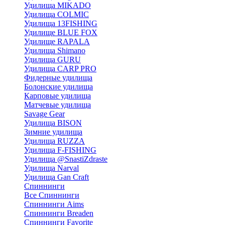
Удилища MIKADO
Удилища COLMIC
Удилища 13FISHING
Удилище BLUE FOX
Удилище RAPALA
Удилища Shimano
Удилища GURU
Удилища CARP PRO
Фидерные удилища
Болонские удилища
Карповые удилища
Матчевые удилища
Savage Gear
Удилища BISON
Зимние удилища
Удилища RUZZA
Удилища F-FISHING
Удилища @SnastiZdraste
Удилища Narval
Удилища Gan Craft
Спиннинги
Все Спиннинги
Спиннинги Aims
Спиннинги Breaden
Спиннинги Favorite