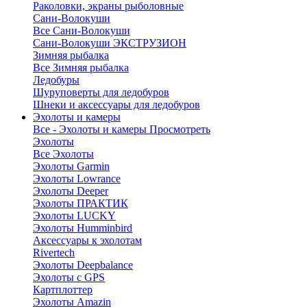
Раколовки, экраны рыболовные
Сани-Волокуши
Все Сани-Волокуши
Сани-Волокуши ЭКСТРУЗИОН
Зимняя рыбалка
Все Зимняя рыбалка
Ледобуры
Шуруповерты для ледобуров
Шнеки и аксессуары для ледобуров
Эхолоты и камеры
Все - Эхолоты и камеры
Просмотреть
Эхолоты
Все Эхолоты
Эхолоты Garmin
Эхолоты Lowrance
Эхолоты Deeper
Эхолоты ПРАКТИК
Эхолоты LUCKY
Эхолоты Humminbird
Аксессуары к эхолотам
Rivertech
Эхолоты Deepbalance
Эхолоты с GPS
Картплоттер
Эхолоты Amazin