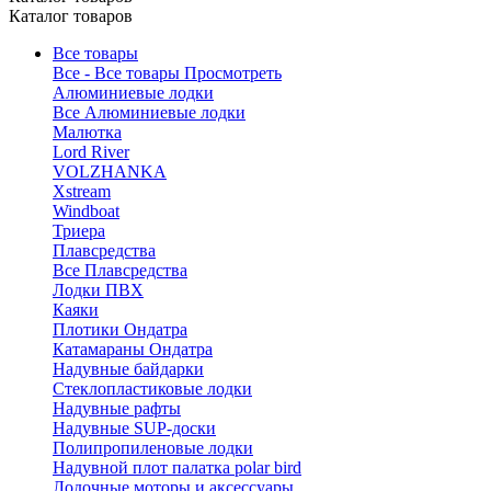
Каталог товаров
Все товары
Все - Все товары
Просмотреть
Алюминиевые лодки
Все Алюминиевые лодки
Малютка
Lord River
VOLZHANKA
Xstream
Windboat
Триера
Плавсредства
Все Плавсредства
Лодки ПВХ
Каяки
Плотики Ондатра
Катамараны Ондатра
Надувные байдарки
Стеклопластиковые лодки
Надувные рафты
Надувные SUP-доски
Полипропиленовые лодки
Надувной плот палатка polar bird
Лодочные моторы и аксессуары