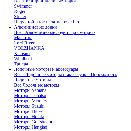
Все Полипропиленовые лодки
Swimmer
Roger
Striker
Надувной плот палатка polar bird
Алюминиевые лодки
Все - Алюминиевые лодки
Просмотреть
Малютка
Lord River
VOLZHANKA
Xstream
Windboat
Триера
Лодочные моторы и аксессуары
Все - Лодочные моторы и аксессуары
Просмотреть
Лодочные моторы
Все Лодочные моторы
Моторы Yamaha
Моторы Tohatsu
Моторы Mercury
Моторы Suzuki
Моторы Hidea
Моторы Honda
Моторы Golfstream
Моторы Hangkai