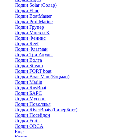
Лодки Solar (Солар)
Лодки Flinc
Лодки BoatMaster
Лодки Prof Marine
Лодки Групер
Лодки Мнев и К
Лодки Феникс
Лодки Reef
Лодки Флагман
Лодки Три Акулы
Лодки Волга
Лодки Stream
Лодки FORT boat
Лодки BoatsMan (Боцман)
Лодки Marlin
Лодки RusBoat
Лодки БАРС
Лодки Муссон
Лодки Поволжья
Лодки RiverBoats (РиверБотс)
Лодки Посейдон
Лодки Fortis
Лодки ORCA
Еще