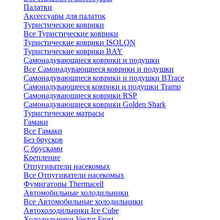
Палатки
Аксессуары для палаток
Туристические коврики
Все Туристические коврики
Туристические коврики ISOLON
Туристические коврики BAY
Самонадувающиеся коврики и подушки
Все Самонадувающиеся коврики и подушки
Самонадувающиеся коврики и подушки BTrace
Самонадувающееся коврики и подушки Tramp
Самонадувающиеся коврики RSP
Самонадувающиеся коврики Golden Shark
Туристические матрасы
Гамаки
Все Гамаки
Без брусков
С брусками
Крепление
Отпугиватели насекомых
Все Отпугиватели насекомых
Фумигаторы Thermacell
Автомобильные холодильники
Все Автомобильные холодильники
Автохолодильники Ice Cube
Холодильники Vector Frost