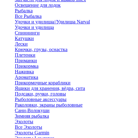
Освещение для лодок
Рыбалка
Все Рыбалка
Удочки и удилища//Удилища Narval
Удочки и удилища
Спиннинги
Катушки
Лески
Крючки, грузы, оснастка
Плетенки
Приманки
Прикормка
Наживка
Ароматика
Прикормочные кораблики
Ящики для хранения, вёдра, сита
Подсаки, ручки, головы
Рыболовные аксессуары
Раколовки, экраны рыболовные
Сани-Волокуши
Зимняя рыбалка
Эхолоты
Все Эхолоты
Эхолоты Garmin