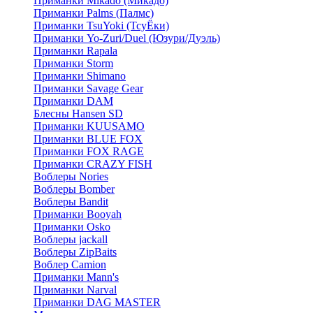
Приманки Mikado (Микадо)
Приманки Palms (Палмс)
Приманки TsuYoki (ТсуЁки)
Приманки Yo-Zuri/Duel (Юзури/Дуэль)
Приманки Rapala
Приманки Storm
Приманки Shimano
Приманки Savage Gear
Приманки DAM
Блесны Hansen SD
Приманки KUUSAMO
Приманки BLUE FOX
Приманки FOX RAGE
Приманки CRAZY FISH
Воблеры Nories
Воблеры Bomber
Воблеры Bandit
Приманки Booyah
Приманки Osko
Воблеры jackall
Воблеры ZipBaits
Воблер Camion
Приманки Mann's
Приманки Narval
Приманки DAG MASTER