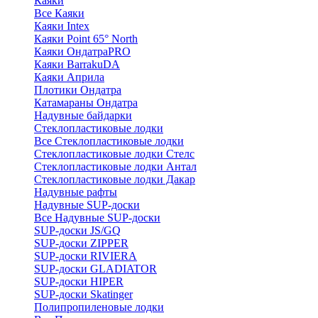
Каяки
Все Каяки
Каяки Intex
Каяки Point 65° North
Каяки ОндатраPRO
Каяки BarrakuDA
Каяки Априла
Плотики Ондатра
Катамараны Ондатра
Надувные байдарки
Стеклопластиковые лодки
Все Стеклопластиковые лодки
Стеклопластиковые лодки Стелс
Стеклопластиковые лодки Антал
Стеклопластиковые лодки Дакар
Надувные рафты
Надувные SUP-доски
Все Надувные SUP-доски
SUP-доски JS/GQ
SUP-доски ZIPPER
SUP-доски RIVIERA
SUP-доски GLADIATOR
SUP-доски HIPER
SUP-доски Skatinger
Полипропиленовые лодки