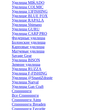
Удилища MIKADO
Удилища COLMIC
Удилища 13FISHING
Удилище BLUE FOX
Удилище RAPALA
Удилища Shimano
Удилища GURU
Удилища CARP PRO
Фидерные удилища
Болонские удилища
Карповые удилища
Матчевые удилища
Savage Gear
Удилища BISON
Зимние удилища
Удилища RUZZA
Удилища F-FISHING
Удилища @SnastiZdraste
Удилища Narval
Удилища Gan Craft
Спиннинги
Все Спиннинги
Спиннинги Aims
Спиннинги Breaden
Спиннинги Favorite