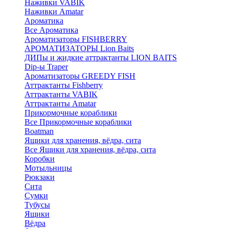
Наживки VABIK
Наживки Amatar
Ароматика
Все Ароматика
Ароматизаторы FISHBERRY
АРОМАТИЗАТОРЫ Lion Baits
ДИПы и жидкие аттрактанты LION BAITS
Dip-ы Traper
Ароматизаторы GREEDY FISH
Аттрактанты Fishberry
Аттрактанты VABIK
Аттрактанты Amatar
Прикормочные кораблики
Все Прикормочные кораблики
Boatman
Ящики для хранения, вёдра, сита
Все Ящики для хранения, вёдра, сита
Коробки
Мотыльницы
Рюкзаки
Сита
Сумки
Тубусы
Ящики
Вёдра