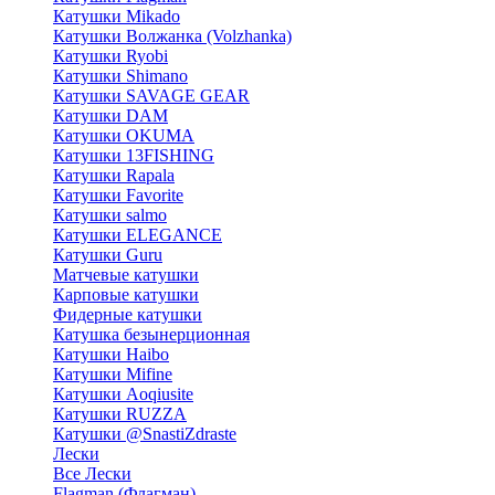
Катушки Mikado
Катушки Волжанка (Volzhanka)
Катушки Ryobi
Катушки Shimano
Катушки SAVAGE GEAR
Катушки DAM
Катушки OKUMA
Катушки 13FISHING
Катушки Rapala
Катушки Favorite
Катушки salmo
Катушки ELEGANCE
Катушки Guru
Матчевые катушки
Карповые катушки
Фидерные катушки
Катушка безынерционная
Катушки Haibo
Катушки Mifine
Катушки Aoqiusite
Катушки RUZZA
Катушки @SnastiZdraste
Лески
Все Лески
Flagman (Флагман)