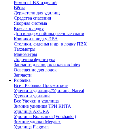
Ремонт ПВХ изделий
Вёсла
Держатели для удилищ
Средства спасения
Якорная система
Кресла в лодку
Дно в лодку пайолы реечные слани
Коврики в лодку ЭВА
Столики, сиденья и др. в лодку ПВХ
Тахометры
Манометры
Лодочная фурнитура
Запчасти для лодок и каяков Intex
Освещение для лодок
Запчасти
Рыбалка
Все - Рыбалка
Просмотреть
Удочки и удилища//Удилища Narval
Удочки и удилища
Все Удочки и удилища
Зимние удилища ТРИ КИТА
Удилища AZURA
Удилища Волжанка (Volzhanka)
Зимние удочки Megatex
Удилища Flagman