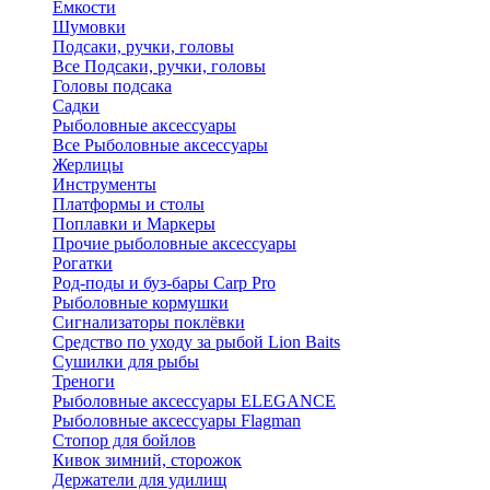
Ёмкости
Шумовки
Подсаки, ручки, головы
Все Подсаки, ручки, головы
Головы подсака
Садки
Рыболовные аксессуары
Все Рыболовные аксессуары
Жерлицы
Инструменты
Платформы и столы
Поплавки и Маркеры
Прочие рыболовные аксессуары
Рогатки
Род-поды и буз-бары Carp Pro
Рыболовные кормушки
Сигнализаторы поклёвки
Средство по уходу за рыбой Lion Baits
Сушилки для рыбы
Треноги
Рыболовные аксессуары ELEGANCE
Рыболовные аксессуары Flagman
Стопор для бойлов
Кивок зимний, сторожок
Держатели для удилищ