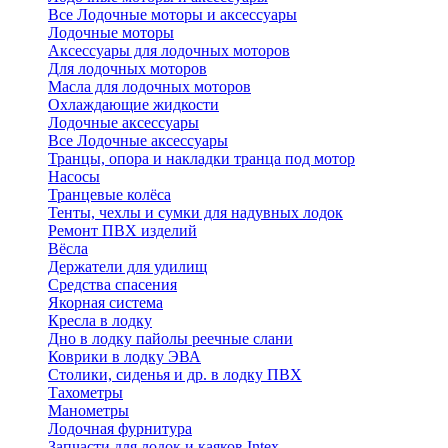
Все Лодочные моторы и аксессуары
Лодочные моторы
Аксессуары для лодочных моторов
Для лодочных моторов
Масла для лодочных моторов
Охлаждающие жидкости
Лодочные аксессуары
Все Лодочные аксессуары
Транцы, опора и накладки транца под мотор
Насосы
Транцевые колёса
Тенты, чехлы и сумки для надувных лодок
Ремонт ПВХ изделий
Вёсла
Держатели для удилищ
Средства спасения
Якорная система
Кресла в лодку
Дно в лодку пайолы реечные слани
Коврики в лодку ЭВА
Столики, сиденья и др. в лодку ПВХ
Тахометры
Манометры
Лодочная фурнитура
Запчасти для лодок и каяков Intex