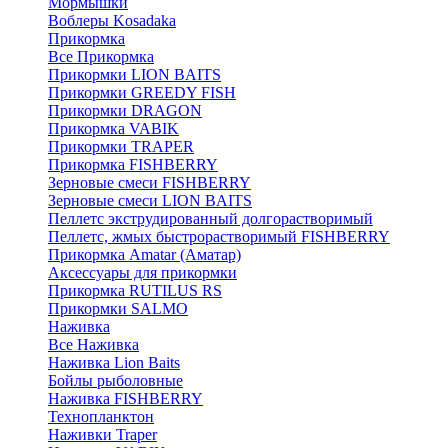
Мормышки
Воблеры Kosadaka
Прикормка
Все Прикормка
Прикормки LION BAITS
Прикормки GREEDY FISH
Прикормки DRAGON
Прикормка VABIK
Прикормки TRAPER
Прикормка FISHBERRY
Зерновые смеси FISHBERRY
Зерновые смеси LION BAITS
Пеллетс экструдированный долгорастворимый
Пеллетс, жмых быстрорастворимый FISHBERRY
Прикормка Amatar (Аматар)
Аксессуары для прикормки
Прикормка RUTILUS RS
Прикормки SALMO
Наживка
Все Наживка
Наживка Lion Baits
Бойлы рыболовные
Наживка FISHBERRY
Технопланктон
Наживки Traper