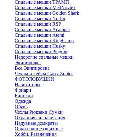
Спальные мешки ТРАМП
Cпальные мешки MedNovtex
Спальные мешки Golden Shark
Спальные мешки Norfin
Спальные мешки RSP
Спальные мешки Acamper
Спальные мешки Atemi
Спальные мешки KingCamp
Спальные мешки Husky
Спальные мешки Pinguin
Недорогие спальные мешки
Экипировка
Все Экипировка
Чехлы и кейсы Garry Zonter
ФОТОЛОВУШКИ
Навигаторы
Фонари
Бинокли
Одежда
Обувь
Чехлы Рюкзаки Сумки
Охранная сигнализация
Надувные домкраты
Очки солнцезащитные
Хобби. Развлечения