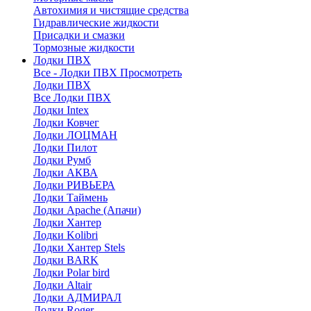
Автохимия и чистящие средства
Гидравлические жидкости
Присадки и смазки
Тормозные жидкости
Лодки ПВХ
Все - Лодки ПВХ
Просмотреть
Лодки ПВХ
Все Лодки ПВХ
Лодки Intex
Лодки Ковчег
Лодки ЛОЦМАН
Лодки Пилот
Лодки Румб
Лодки АКВА
Лодки РИВЬЕРА
Лодки Таймень
Лодки Apache (Апачи)
Лодки Хантер
Лодки Kolibri
Лодки Хантер Stels
Лодки BARK
Лодки Polar bird
Лодки Altair
Лодки АДМИРАЛ
Лодки Roger