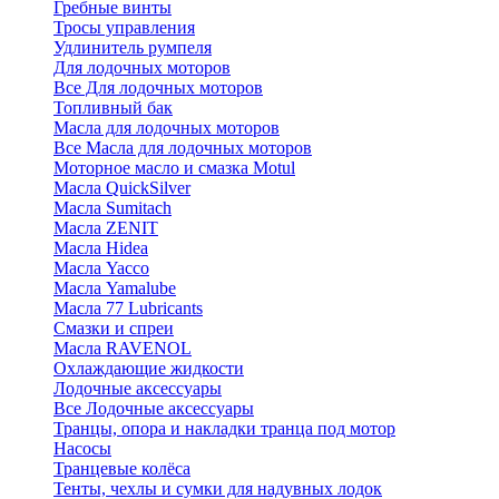
Гребные винты
Тросы управления
Удлинитель румпеля
Для лодочных моторов
Все Для лодочных моторов
Топливный бак
Масла для лодочных моторов
Все Масла для лодочных моторов
Моторное масло и смазка Motul
Масла QuickSilver
Масла Sumitach
Масла ZENIT
Масла Hidea
Масла Yacco
Масла Yamalube
Масла 77 Lubricants
Смазки и спреи
Масла RAVENOL
Охлаждающие жидкости
Лодочные аксессуары
Все Лодочные аксессуары
Транцы, опора и накладки транца под мотор
Насосы
Транцевые колёса
Тенты, чехлы и сумки для надувных лодок