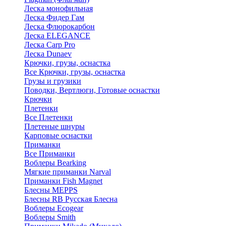
Леска монофильная
Леска Фидер Гам
Леска Флюрокарбон
Леска ELEGANCE
Леска Carp Pro
Леска Dunaev
Крючки, грузы, оснастка
Все Крючки, грузы, оснастка
Грузы и грузики
Поводки, Вертлюги, Готовые оснастки
Крючки
Плетенки
Все Плетенки
Плетеные шнуры
Карповые оснастки
Приманки
Все Приманки
Воблеры Bearking
Мягкие приманки Narval
Приманки Fish Magnet
Блесны MEPPS
Блесны RB Русская Блесна
Воблеры Ecogear
Воблеры Smith