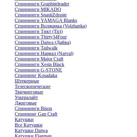
Спиннинги Graphiteleader
Спиннинги MIKADO
Спиннинги SnastiZdraste
Спиннинги YAMAGA Blanks
Спиннинги Волжанка (Volzhanka)
Спиннинги Тикт (Tict)
Спиннинги Thirty34Four
Спиннинги Daiwa (Дайва)
Спиннинги Tailwalk
Спиннинги Нарвал (Narval)
Спиннинги Major Craft
Спиннинги Xesta Black
Спиннинги G-STONE
Спиннинг Kosadaka
Штекерные
Телескопические
Твичинговые
Ультралайт
Джиговые
Спиннинги Bison
Спиннинг Gan Craft
Катушки
Все Катушки
Катушки Daiwa
Катушки Flagman