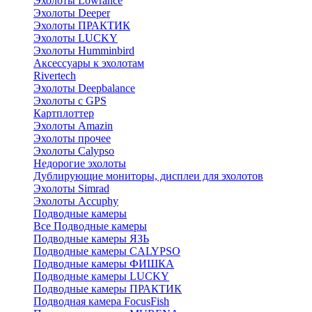
Эхолоты Lowrance
Эхолоты Deeper
Эхолоты ПРАКТИК
Эхолоты LUCKY
Эхолоты Humminbird
Аксессуары к эхолотам
Rivertech
Эхолоты Deepbalance
Эхолоты с GPS
Картплоттер
Эхолоты Amazin
Эхолоты прочее
Эхолоты Calypso
Недорогие эхолоты
Дублирующие мониторы, дисплеи для эхолотов
Эхолоты Simrad
Эхолоты Accuphy
Подводные камеры
Все Подводные камеры
Подводные камеры ЯЗЬ
Подводные камеры CALYPSO
Подводные камеры ФИШКА
Подводные камеры LUCKY
Подводные камеры ПРАКТИК
Подводная камера FocusFish