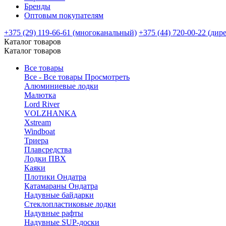
Бренды
Оптовым покупателям
+375 (29) 119-66-61 (многоканальный)
+375 (44) 720-00-22 (дир
Каталог товаров
Каталог товаров
Все товары
Все - Все товары
Просмотреть
Алюминиевые лодки
Малютка
Lord River
VOLZHANKA
Xstream
Windboat
Триера
Плавсредства
Лодки ПВХ
Каяки
Плотики Ондатра
Катамараны Ондатра
Надувные байдарки
Стеклопластиковые лодки
Надувные рафты
Надувные SUP-доски