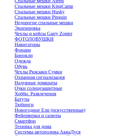
Спальные мешки Atemi
Спальные мешки KingCamp
Спальные мешки Husky
Спальные мешки Pinguin
Недорогие спальные мешки
Экипировка
Чехлы и кейсы Garry Zonter
ФОТОЛОВУШКИ
Навигаторы
Фонари
Бинокли
Одежда
Обувь
Чехлы Рюкзаки Сумки
Охранная сигнализация
Надувные домкраты
Очки солнцезащитные
Хобби. Развлечения
Батуты
Тюбинги
Новогодние Ели (искусственные)
Фейерверки и салюты
Смартфон
Техника для дома
Системы автополива АкваДуся