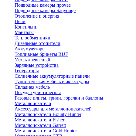
Подводные камеры прочее
Подводные камеры Saqvouge
Отопление и энергия
Печи
Коптильни
Мангалы
Теплообменники
Дизельные отопители
Аккумуляторы
Топливные брикеты RUF
Уголь древесный
Зарядные устройства
Генераторы
Солнечные аккумуляторные панели
Туристическая мебель и аксессуары
Складная мебель
Посуда туристическая
Газовые плиты, грили, горелки и баллоны
Металлоискатели
Аксессуары для металлопоискателей
Металлоискатели Bounty Hunter
Металлоискатели Fisher
Металлоискатели Garrett
Металлоискатели Gold Hunter