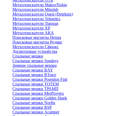
Металлоискатели GTR
Металлоискатели Makro/Nokta
Металлоискатели Minelab
Металлоискатели Quest (Deteknix)
Металлоискатели Teknetics
Металлоискатели Tianxun
Металлоискатели XP
Металлоискатели АКА
Поисковые магниты Непра
Поисковые магниты Редмаг
Металлоискатели Сфинкс
Досмотровые устройства
Спальные мешки
Спальные мешки Sundays
Зимние спальные мешки
Спальные мешки BAY
Спальные мешки BTrace
Спальные мешки Poseidon Fish
Спальные мешки ТОТЕМ
Спальные мешки ТРАМП
Cпальные мешки MedNovtex
Спальные мешки Golden Shark
Спальные мешки Norfin
Спальные мешки RSP
Спальные мешки Acamper