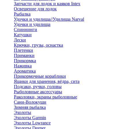
Запчасти для лодок и каяков Intex
Освещение для лодок
Рыбалка
Удочки и удилища//Удилища Narval
Удочки и удилища
Спиннинги
Катушки
Лески
Крючки, грузы, оснастка
Плетенки
Приманки
Прикормка
Наживка
Ароматика
Прикормочные кораблики
Ящики для хранения, вёдра, сита
Подсаки, ручки, головы
Рыболовные аксессуары
Раколовки, экраны рыболовные
Сани-Волокуши
Зимняя рыбалка
Эхолоты
Эхолоты Garmin
Эхолоты Lowrance
Эхолоты Deeper