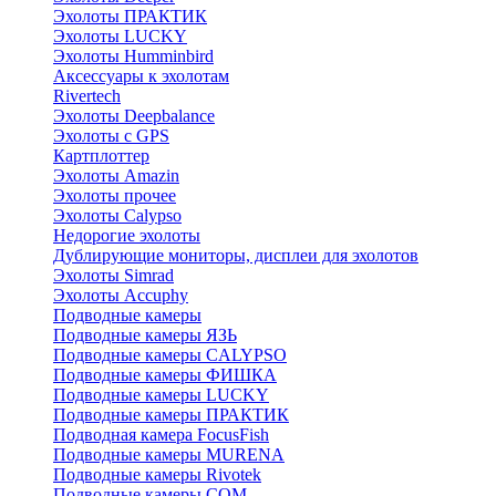
Эхолоты ПРАКТИК
Эхолоты LUCKY
Эхолоты Humminbird
Аксессуары к эхолотам
Rivertech
Эхолоты Deepbalance
Эхолоты с GPS
Картплоттер
Эхолоты Amazin
Эхолоты прочее
Эхолоты Calypso
Недорогие эхолоты
Дублирующие мониторы, дисплеи для эхолотов
Эхолоты Simrad
Эхолоты Accuphy
Подводные камеры
Подводные камеры ЯЗЬ
Подводные камеры CALYPSO
Подводные камеры ФИШКА
Подводные камеры LUCKY
Подводные камеры ПРАКТИК
Подводная камера FocusFish
Подводные камеры MURENA
Подводные камеры Rivotek
Подводные камеры СОМ