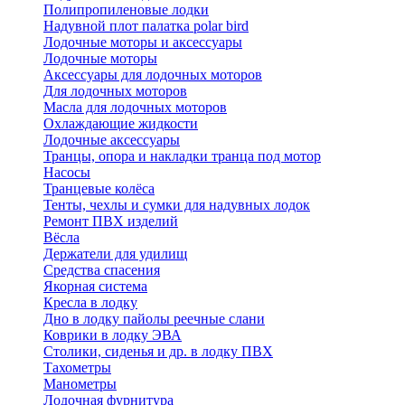
Полипропиленовые лодки
Надувной плот палатка polar bird
Лодочные моторы и аксессуары
Лодочные моторы
Аксессуары для лодочных моторов
Для лодочных моторов
Масла для лодочных моторов
Охлаждающие жидкости
Лодочные аксессуары
Транцы, опора и накладки транца под мотор
Насосы
Транцевые колёса
Тенты, чехлы и сумки для надувных лодок
Ремонт ПВХ изделий
Вёсла
Держатели для удилищ
Средства спасения
Якорная система
Кресла в лодку
Дно в лодку пайолы реечные слани
Коврики в лодку ЭВА
Столики, сиденья и др. в лодку ПВХ
Тахометры
Манометры
Лодочная фурнитура