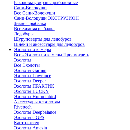
Раколовки, экраны рыболовные
Сани-Волокуши
Все Сани-Волокуши
Сани-Волокуши ЭКСТРУЗИОН
Зимняя рыбалка
Все Зимняя рыбалка
Ледобуры
Шуруповерты для ледобуров
Шнеки и аксессуары для ледобуров
Эхолоты и камеры
Все - Эхолоты и камеры
Просмотреть
Эхолоты
Все Эхолоты
Эхолоты Garmin
Эхолоты Lowrance
Эхолоты Deeper
Эхолоты ПРАКТИК
Эхолоты LUCKY
Эхолоты Humminbird
Аксессуары к эхолотам
Rivertech
Эхолоты Deepbalance
Эхолоты с GPS
Картплоттер
Эхолоты Amazin