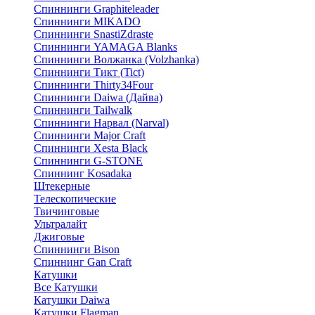
Спиннинги Graphiteleader
Спиннинги MIKADO
Спиннинги SnastiZdraste
Спиннинги YAMAGA Blanks
Спиннинги Волжанка (Volzhanka)
Спиннинги Тикт (Tict)
Спиннинги Thirty34Four
Спиннинги Daiwa (Дайва)
Спиннинги Tailwalk
Спиннинги Нарвал (Narval)
Спиннинги Major Craft
Спиннинги Xesta Black
Спиннинги G-STONE
Спиннинг Kosadaka
Штекерные
Телескопические
Твичинговые
Ультралайт
Джиговые
Спиннинги Bison
Спиннинг Gan Craft
Катушки
Все Катушки
Катушки Daiwa
Катушки Flagman