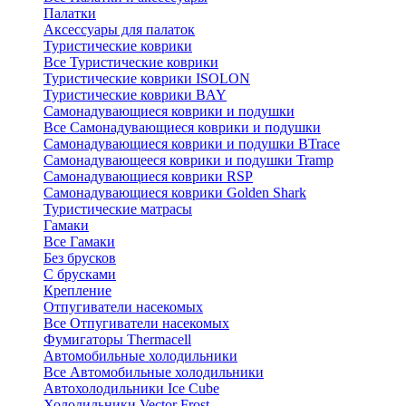
Палатки
Аксессуары для палаток
Туристические коврики
Все Туристические коврики
Туристические коврики ISOLON
Туристические коврики BAY
Самонадувающиеся коврики и подушки
Все Самонадувающиеся коврики и подушки
Самонадувающиеся коврики и подушки BTrace
Самонадувающееся коврики и подушки Tramp
Самонадувающиеся коврики RSP
Самонадувающиеся коврики Golden Shark
Туристические матрасы
Гамаки
Все Гамаки
Без брусков
С брусками
Крепление
Отпугиватели насекомых
Все Отпугиватели насекомых
Фумигаторы Thermacell
Автомобильные холодильники
Все Автомобильные холодильники
Автохолодильники Ice Cube
Холодильники Vector Frost