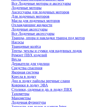
Все Лодочные моторы и аксессуары
Лодочные моторы
Аксессуары для лодочных моторов
Для лодочных моторов
Масла для лодочных моторов
Охлаждающие жидкости
Лодочные аксессуары
Все Лодочные аксессуары
Транцы, опора и накладки транца под мотор
Насосы
Транцевые колёса
Тенты, чехлы и сумки для надувных лодок
Ремонт ПВХ изделий
Вёсла
Держатели для удилищ
Средства спасения
Якорная система
Кресла в лодку
Дно в лодку пайолы реечные слани
Коврики в лодку ЭВА
Столики, сиденья и др. в лодку ПВХ
Тахометры
Манометры
Лодочная фурнитура
Запчасти для лодок и каяков Intex