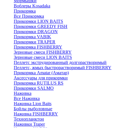
Мормышки
Воблеры Kosadaka
Прикормка
Все Прикормка
Прикормки LION BAITS
Прикормки GREEDY FISH
Прикормки DRAGON
Прикормка VABIK
Прикормки TRAPER
Прикормка FISHBERRY
Зерновые смеси FISHBERRY
Зерновые смеси LION BAITS
Пеллетс экструдированный долгорастворимый
Пеллетс, жмых быстрорастворимый FISHBERRY
Прикормка Amatar (Аматар)
Аксессуары для прикормки
Прикормка RUTILUS RS
Прикормки SALMO
Наживка
Все Наживка
Наживка Lion Baits
Бойлы рыболовные
Наживка FISHBERRY
Технопланктон
Наживки Traper