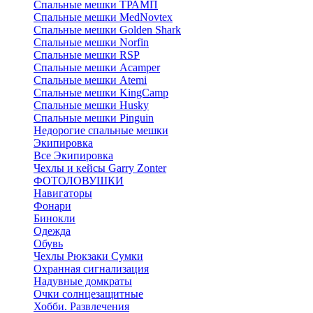
Спальные мешки ТРАМП
Cпальные мешки MedNovtex
Спальные мешки Golden Shark
Спальные мешки Norfin
Спальные мешки RSP
Спальные мешки Acamper
Спальные мешки Atemi
Спальные мешки KingCamp
Спальные мешки Husky
Спальные мешки Pinguin
Недорогие спальные мешки
Экипировка
Все Экипировка
Чехлы и кейсы Garry Zonter
ФОТОЛОВУШКИ
Навигаторы
Фонари
Бинокли
Одежда
Обувь
Чехлы Рюкзаки Сумки
Охранная сигнализация
Надувные домкраты
Очки солнцезащитные
Хобби. Развлечения