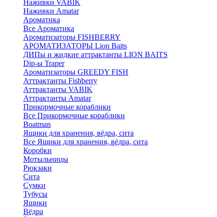
Наживки VABIK
Наживки Amatar
Ароматика
Все Ароматика
Ароматизаторы FISHBERRY
АРОМАТИЗАТОРЫ Lion Baits
ДИПы и жидкие аттрактанты LION BAITS
Dip-ы Traper
Ароматизаторы GREEDY FISH
Аттрактанты Fishberry
Аттрактанты VABIK
Аттрактанты Amatar
Прикормочные кораблики
Все Прикормочные кораблики
Boatman
Ящики для хранения, вёдра, сита
Все Ящики для хранения, вёдра, сита
Коробки
Мотыльницы
Рюкзаки
Сита
Сумки
Тубусы
Ящики
Вёдра