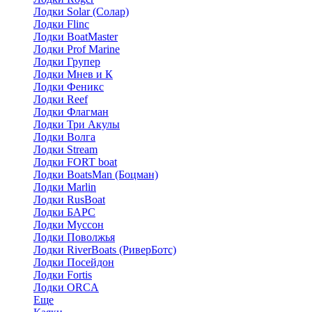
Лодки Solar (Солар)
Лодки Flinc
Лодки BoatMaster
Лодки Prof Marine
Лодки Групер
Лодки Мнев и К
Лодки Феникс
Лодки Reef
Лодки Флагман
Лодки Три Акулы
Лодки Волга
Лодки Stream
Лодки FORT boat
Лодки BoatsMan (Боцман)
Лодки Marlin
Лодки RusBoat
Лодки БАРС
Лодки Муссон
Лодки Поволжья
Лодки RiverBoats (РиверБотс)
Лодки Посейдон
Лодки Fortis
Лодки ORCA
Еще