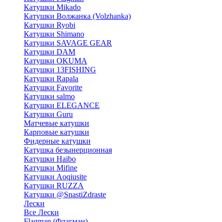
Катушки Mikado
Катушки Волжанка (Volzhanka)
Катушки Ryobi
Катушки Shimano
Катушки SAVAGE GEAR
Катушки DAM
Катушки OKUMA
Катушки 13FISHING
Катушки Rapala
Катушки Favorite
Катушки salmo
Катушки ELEGANCE
Катушки Guru
Матчевые катушки
Карповые катушки
Фидерные катушки
Катушка безынерционная
Катушки Haibo
Катушки Mifine
Катушки Aoqiusite
Катушки RUZZA
Катушки @SnastiZdraste
Лески
Все Лески
Flagman (Флагман)