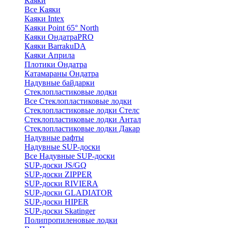
Каяки
Все Каяки
Каяки Intex
Каяки Point 65° North
Каяки ОндатраPRO
Каяки BarrakuDA
Каяки Априла
Плотики Ондатра
Катамараны Ондатра
Надувные байдарки
Стеклопластиковые лодки
Все Стеклопластиковые лодки
Стеклопластиковые лодки Стелс
Стеклопластиковые лодки Антал
Стеклопластиковые лодки Дакар
Надувные рафты
Надувные SUP-доски
Все Надувные SUP-доски
SUP-доски JS/GQ
SUP-доски ZIPPER
SUP-доски RIVIERA
SUP-доски GLADIATOR
SUP-доски HIPER
SUP-доски Skatinger
Полипропиленовые лодки