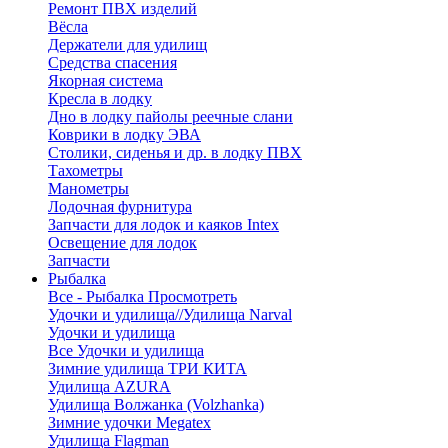
Ремонт ПВХ изделий
Вёсла
Держатели для удилищ
Средства спасения
Якорная система
Кресла в лодку
Дно в лодку пайолы реечные слани
Коврики в лодку ЭВА
Столики, сиденья и др. в лодку ПВХ
Тахометры
Манометры
Лодочная фурнитура
Запчасти для лодок и каяков Intex
Освещение для лодок
Запчасти
Рыбалка
Все - Рыбалка
Просмотреть
Удочки и удилища//Удилища Narval
Удочки и удилища
Все Удочки и удилища
Зимние удилища ТРИ КИТА
Удилища AZURA
Удилища Волжанка (Volzhanka)
Зимние удочки Megatex
Удилища Flagman