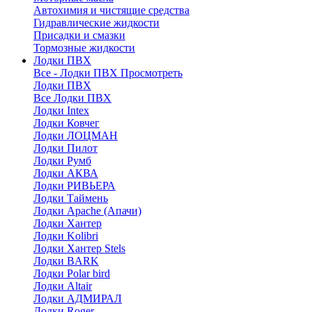
Автохимия и чистящие средства
Гидравлические жидкости
Присадки и смазки
Тормозные жидкости
Лодки ПВХ
Все - Лодки ПВХ
Просмотреть
Лодки ПВХ
Все Лодки ПВХ
Лодки Intex
Лодки Ковчег
Лодки ЛОЦМАН
Лодки Пилот
Лодки Румб
Лодки АКВА
Лодки РИВЬЕРА
Лодки Таймень
Лодки Apache (Апачи)
Лодки Хантер
Лодки Kolibri
Лодки Хантер Stels
Лодки BARK
Лодки Polar bird
Лодки Altair
Лодки АДМИРАЛ
Лодки Roger