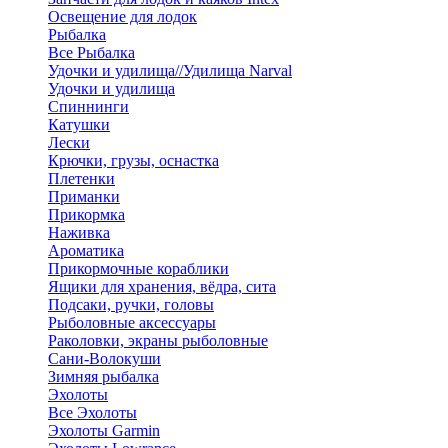
Освещение для лодок
Рыбалка
Все Рыбалка
Удочки и удилища//Удилища Narval
Удочки и удилища
Спиннинги
Катушки
Лески
Крючки, грузы, оснастка
Плетенки
Приманки
Прикормка
Наживка
Ароматика
Прикормочные кораблики
Ящики для хранения, вёдра, сита
Подсаки, ручки, головы
Рыболовные аксессуары
Раколовки, экраны рыболовные
Сани-Волокуши
Зимняя рыбалка
Эхолоты
Все Эхолоты
Эхолоты Garmin