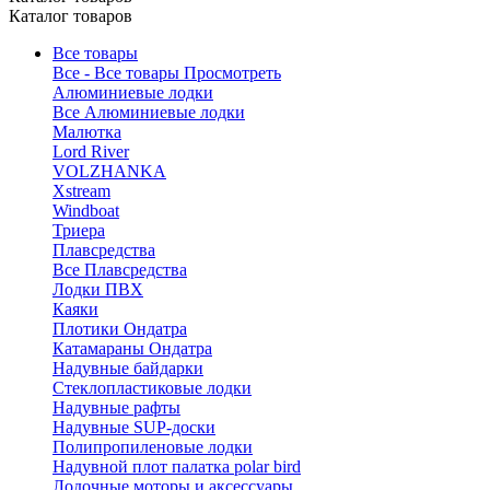
Каталог товаров
Все товары
Все - Все товары
Просмотреть
Алюминиевые лодки
Все Алюминиевые лодки
Малютка
Lord River
VOLZHANKA
Xstream
Windboat
Триера
Плавсредства
Все Плавсредства
Лодки ПВХ
Каяки
Плотики Ондатра
Катамараны Ондатра
Надувные байдарки
Стеклопластиковые лодки
Надувные рафты
Надувные SUP-доски
Полипропиленовые лодки
Надувной плот палатка polar bird
Лодочные моторы и аксессуары