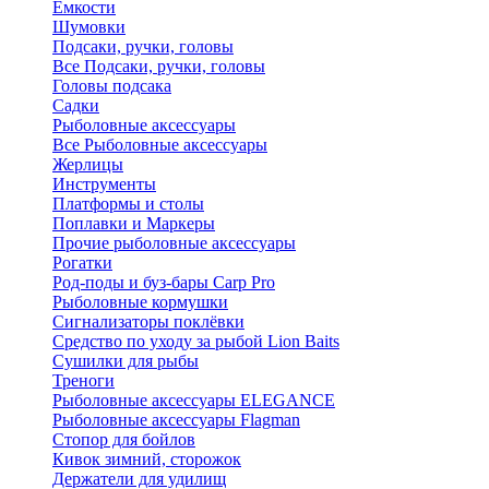
Ёмкости
Шумовки
Подсаки, ручки, головы
Все Подсаки, ручки, головы
Головы подсака
Садки
Рыболовные аксессуары
Все Рыболовные аксессуары
Жерлицы
Инструменты
Платформы и столы
Поплавки и Маркеры
Прочие рыболовные аксессуары
Рогатки
Род-поды и буз-бары Carp Pro
Рыболовные кормушки
Сигнализаторы поклёвки
Средство по уходу за рыбой Lion Baits
Сушилки для рыбы
Треноги
Рыболовные аксессуары ELEGANCE
Рыболовные аксессуары Flagman
Стопор для бойлов
Кивок зимний, сторожок
Держатели для удилищ