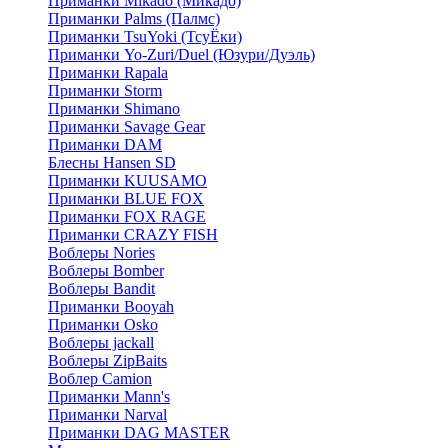
Приманки Mikado (Микадо)
Приманки Palms (Палмс)
Приманки TsuYoki (ТсуЁки)
Приманки Yo-Zuri/Duel (Юзури/Дуэль)
Приманки Rapala
Приманки Storm
Приманки Shimano
Приманки Savage Gear
Приманки DAM
Блесны Hansen SD
Приманки KUUSAMO
Приманки BLUE FOX
Приманки FOX RAGE
Приманки CRAZY FISH
Воблеры Nories
Воблеры Bomber
Воблеры Bandit
Приманки Booyah
Приманки Osko
Воблеры jackall
Воблеры ZipBaits
Воблер Camion
Приманки Mann's
Приманки Narval
Приманки DAG MASTER