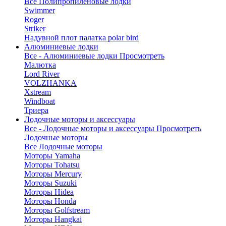
Все Полипропиленовые лодки
Swimmer
Roger
Striker
Надувной плот палатка polar bird
Алюминиевые лодки
Все - Алюминиевые лодки
Просмотреть
Малютка
Lord River
VOLZHANKA
Xstream
Windboat
Триера
Лодочные моторы и аксессуары
Все - Лодочные моторы и аксессуары
Просмотреть
Лодочные моторы
Все Лодочные моторы
Моторы Yamaha
Моторы Tohatsu
Моторы Mercury
Моторы Suzuki
Моторы Hidea
Моторы Honda
Моторы Golfstream
Моторы Hangkai