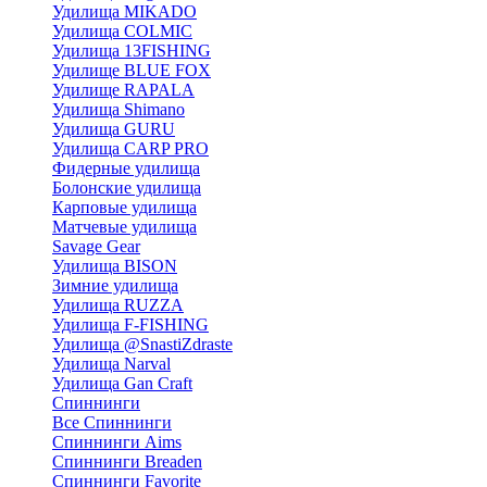
Удилища MIKADO
Удилища COLMIC
Удилища 13FISHING
Удилище BLUE FOX
Удилище RAPALA
Удилища Shimano
Удилища GURU
Удилища CARP PRO
Фидерные удилища
Болонские удилища
Карповые удилища
Матчевые удилища
Savage Gear
Удилища BISON
Зимние удилища
Удилища RUZZA
Удилища F-FISHING
Удилища @SnastiZdraste
Удилища Narval
Удилища Gan Craft
Спиннинги
Все Спиннинги
Спиннинги Aims
Спиннинги Breaden
Спиннинги Favorite