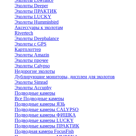
Эхолоты Lowrance
Эхолоты Deeper
Эхолоты ПРАКТИК
Эхолоты LUCKY
Эхолоты Humminbird
Аксессуары к эхолотам
Rivertech
Эхолоты Deepbalance
Эхолоты с GPS
Картплоттер
Эхолоты Amazin
Эхолоты прочее
Эхолоты Calypso
Недорогие эхолоты
Дублирующие мониторы, дисплеи для эхолотов
Эхолоты Simrad
Эхолоты Accuphy
Подводные камеры
Все Подводные камеры
Подводные камеры ЯЗЬ
Подводные камеры CALYPSO
Подводные камеры ФИШКА
Подводные камеры LUCKY
Подводные камеры ПРАКТИК
Подводная камера FocusFish