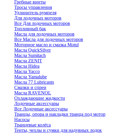
Гребные винты
Тросы управления
Удлинитель румпеля
Для лодочных моторов
Все Для лодочных моторов
Топливный бак
Масла для лодочных моторов
Все Масла для лодочных моторов
Моторное масло и смазка Motul
Масла QuickSilver
Масла Sumitach
Масла ZENIT
Масла Hidea
Масла Yacco
Масла Yamalube
Масла 77 Lubricants
Смазки и спреи
Масла RAVENOL
Охлаждающие жидкости
Лодочные аксессуары
Все Лодочные аксессуары
Транцы, опора и накладки транца под мотор
Насосы
Транцевые колёса
Тенты, чехлы и сумки для надувных лодок