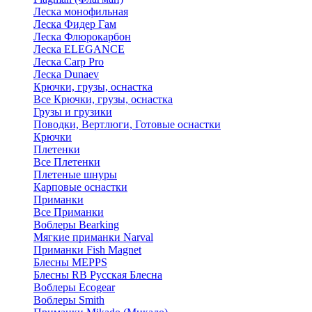
Леска монофильная
Леска Фидер Гам
Леска Флюрокарбон
Леска ELEGANCE
Леска Carp Pro
Леска Dunaev
Крючки, грузы, оснастка
Все Крючки, грузы, оснастка
Грузы и грузики
Поводки, Вертлюги, Готовые оснастки
Крючки
Плетенки
Все Плетенки
Плетеные шнуры
Карповые оснастки
Приманки
Все Приманки
Воблеры Bearking
Мягкие приманки Narval
Приманки Fish Magnet
Блесны MEPPS
Блесны RB Русская Блесна
Воблеры Ecogear
Воблеры Smith