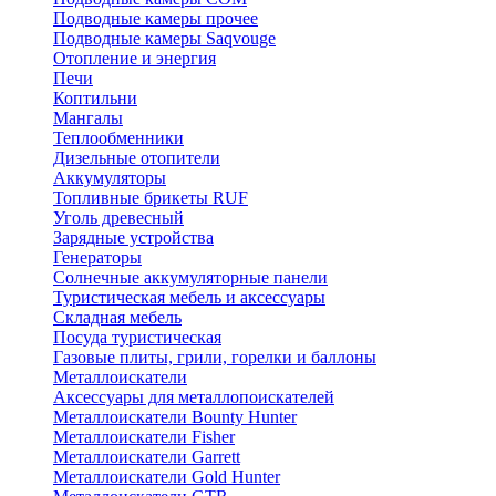
Подводные камеры прочее
Подводные камеры Saqvouge
Отопление и энергия
Печи
Коптильни
Мангалы
Теплообменники
Дизельные отопители
Аккумуляторы
Топливные брикеты RUF
Уголь древесный
Зарядные устройства
Генераторы
Солнечные аккумуляторные панели
Туристическая мебель и аксессуары
Складная мебель
Посуда туристическая
Газовые плиты, грили, горелки и баллоны
Металлоискатели
Аксессуары для металлопоискателей
Металлоискатели Bounty Hunter
Металлоискатели Fisher
Металлоискатели Garrett
Металлоискатели Gold Hunter