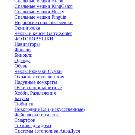
Спальные мешки Atemi
Спальные мешки KingCamp
Спальные мешки Husky
Спальные мешки Pinguin
Недорогие спальные мешки
Экипировка
Чехлы и кейсы Garry Zonter
ФОТОЛОВУШКИ
Навигаторы
Фонари
Бинокли
Одежда
Обувь
Чехлы Рюкзаки Сумки
Охранная сигнализация
Надувные домкраты
Очки солнцезащитные
Хобби. Развлечения
Батуты
Тюбинги
Новогодние Ели (искусственные)
Фейерверки и салюты
Смартфон
Техника для дома
Системы автополива АкваДуся