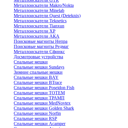
Металлоискатели GTR
Металлоискатели Makro/Nokta
Металлоискатели Minelab
Металлоискатели Quest (Deteknix)
Металлоискатели Teknetics
Металлоискатели Tianxun
Металлоискатели XP
Металлоискатели АКА
Поисковые магниты Непра
Поисковые магниты Редмаг
Металлоискатели Сфинкс
Досмотровые устройства
Спальные мешки
Спальные мешки Sundays
Зимние спальные мешки
Спальные мешки BAY
Спальные мешки BTrace
Спальные мешки Poseidon Fish
Спальные мешки ТОТЕМ
Спальные мешки ТРАМП
Cпальные мешки MedNovtex
Спальные мешки Golden Shark
Спальные мешки Norfin
Спальные мешки RSP
Спальные мешки Acamper