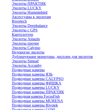
Эхолоты ПРАКТИК
Эхолоты LUCKY
Эхолоты Humminbird
Аксессуары к эхолотам
Rivertech
Эхолоты Deepbalance
Эхолоты с GPS
Картплоттер
Эхолоты Amazin
Эхолоты прочее
Эхолоты Calypso
Недорогие эхолоты
Дублирующие мониторы, дисплеи для эхолотов
Эхолоты Simrad
Эхолоты Accuphy
Подводные камеры
Подводные камеры ЯЗЬ
Подводные камеры CALYPSO
Подводные камеры ФИШКА
Подводные камеры LUCKY
Подводные камеры ПРАКТИК
Подводная камера FocusFish
Подводные камеры MURENA
Подводные камеры Rivotek
Подводные камеры СОМ