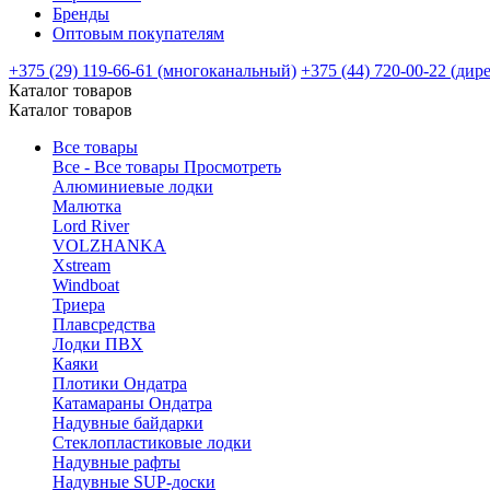
Бренды
Оптовым покупателям
+375 (29) 119-66-61 (многоканальный)
+375 (44) 720-00-22 (дир
Каталог товаров
Каталог товаров
Все товары
Все - Все товары
Просмотреть
Алюминиевые лодки
Малютка
Lord River
VOLZHANKA
Xstream
Windboat
Триера
Плавсредства
Лодки ПВХ
Каяки
Плотики Ондатра
Катамараны Ондатра
Надувные байдарки
Стеклопластиковые лодки
Надувные рафты
Надувные SUP-доски