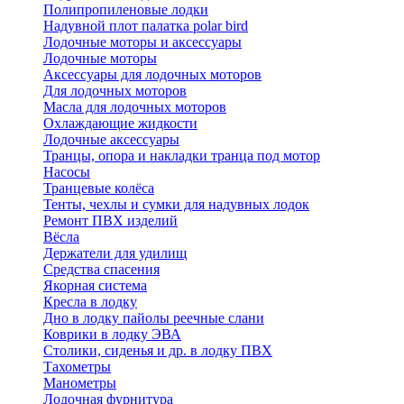
Полипропиленовые лодки
Надувной плот палатка polar bird
Лодочные моторы и аксессуары
Лодочные моторы
Аксессуары для лодочных моторов
Для лодочных моторов
Масла для лодочных моторов
Охлаждающие жидкости
Лодочные аксессуары
Транцы, опора и накладки транца под мотор
Насосы
Транцевые колёса
Тенты, чехлы и сумки для надувных лодок
Ремонт ПВХ изделий
Вёсла
Держатели для удилищ
Средства спасения
Якорная система
Кресла в лодку
Дно в лодку пайолы реечные слани
Коврики в лодку ЭВА
Столики, сиденья и др. в лодку ПВХ
Тахометры
Манометры
Лодочная фурнитура