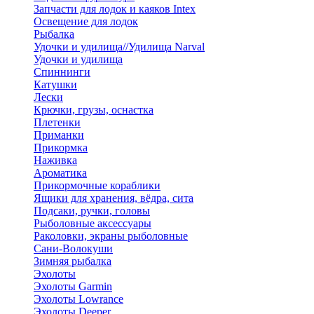
Запчасти для лодок и каяков Intex
Освещение для лодок
Рыбалка
Удочки и удилища//Удилища Narval
Удочки и удилища
Спиннинги
Катушки
Лески
Крючки, грузы, оснастка
Плетенки
Приманки
Прикормка
Наживка
Ароматика
Прикормочные кораблики
Ящики для хранения, вёдра, сита
Подсаки, ручки, головы
Рыболовные аксессуары
Раколовки, экраны рыболовные
Сани-Волокуши
Зимняя рыбалка
Эхолоты
Эхолоты Garmin
Эхолоты Lowrance
Эхолоты Deeper