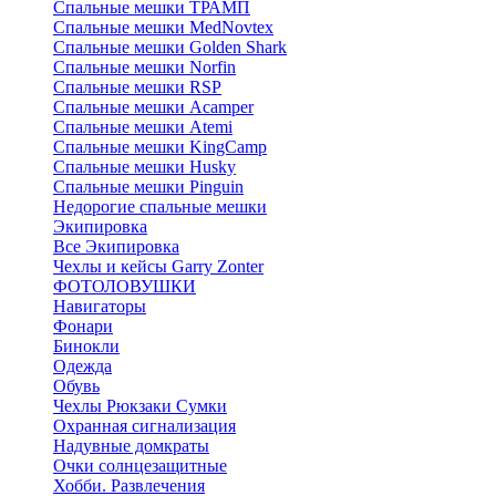
Спальные мешки ТРАМП
Cпальные мешки MedNovtex
Спальные мешки Golden Shark
Спальные мешки Norfin
Спальные мешки RSP
Спальные мешки Acamper
Спальные мешки Atemi
Спальные мешки KingCamp
Спальные мешки Husky
Спальные мешки Pinguin
Недорогие спальные мешки
Экипировка
Все Экипировка
Чехлы и кейсы Garry Zonter
ФОТОЛОВУШКИ
Навигаторы
Фонари
Бинокли
Одежда
Обувь
Чехлы Рюкзаки Сумки
Охранная сигнализация
Надувные домкраты
Очки солнцезащитные
Хобби. Развлечения