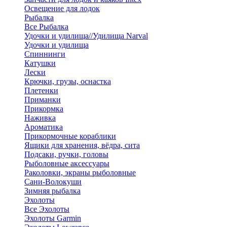
Освещение для лодок
Рыбалка
Все Рыбалка
Удочки и удилища//Удилища Narval
Удочки и удилища
Спиннинги
Катушки
Лески
Крючки, грузы, оснастка
Плетенки
Приманки
Прикормка
Наживка
Ароматика
Прикормочные кораблики
Ящики для хранения, вёдра, сита
Подсаки, ручки, головы
Рыболовные аксессуары
Раколовки, экраны рыболовные
Сани-Волокуши
Зимняя рыбалка
Эхолоты
Все Эхолоты
Эхолоты Garmin