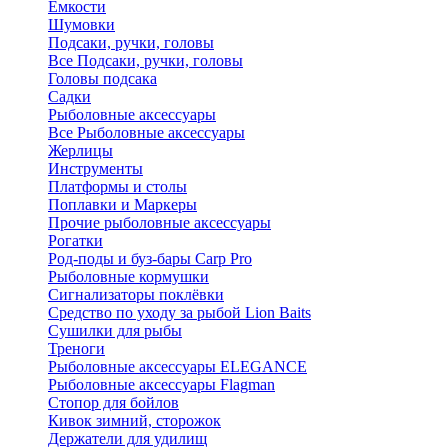
Ёмкости
Шумовки
Подсаки, ручки, головы
Все Подсаки, ручки, головы
Головы подсака
Садки
Рыболовные аксессуары
Все Рыболовные аксессуары
Жерлицы
Инструменты
Платформы и столы
Поплавки и Маркеры
Прочие рыболовные аксессуары
Рогатки
Род-поды и буз-бары Carp Pro
Рыболовные кормушки
Сигнализаторы поклёвки
Средство по уходу за рыбой Lion Baits
Сушилки для рыбы
Треноги
Рыболовные аксессуары ELEGANCE
Рыболовные аксессуары Flagman
Стопор для бойлов
Кивок зимний, сторожок
Держатели для удилищ