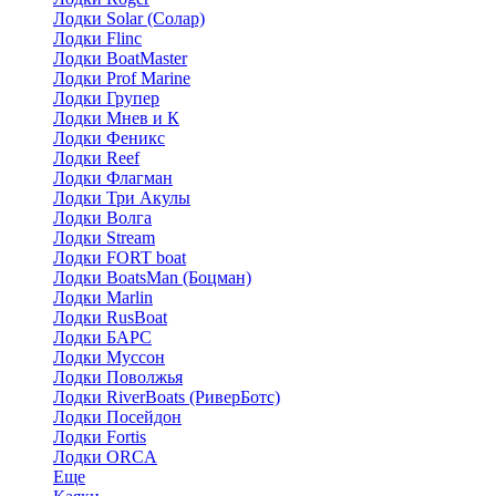
Лодки Solar (Солар)
Лодки Flinc
Лодки BoatMaster
Лодки Prof Marine
Лодки Групер
Лодки Мнев и К
Лодки Феникс
Лодки Reef
Лодки Флагман
Лодки Три Акулы
Лодки Волга
Лодки Stream
Лодки FORT boat
Лодки BoatsMan (Боцман)
Лодки Marlin
Лодки RusBoat
Лодки БАРС
Лодки Муссон
Лодки Поволжья
Лодки RiverBoats (РиверБотс)
Лодки Посейдон
Лодки Fortis
Лодки ORCA
Еще