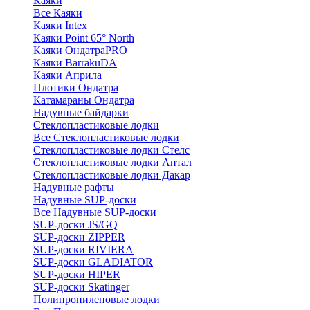
Каяки
Все Каяки
Каяки Intex
Каяки Point 65° North
Каяки ОндатраPRO
Каяки BarrakuDA
Каяки Априла
Плотики Ондатра
Катамараны Ондатра
Надувные байдарки
Стеклопластиковые лодки
Все Стеклопластиковые лодки
Стеклопластиковые лодки Стелс
Стеклопластиковые лодки Антал
Стеклопластиковые лодки Дакар
Надувные рафты
Надувные SUP-доски
Все Надувные SUP-доски
SUP-доски JS/GQ
SUP-доски ZIPPER
SUP-доски RIVIERA
SUP-доски GLADIATOR
SUP-доски HIPER
SUP-доски Skatinger
Полипропиленовые лодки