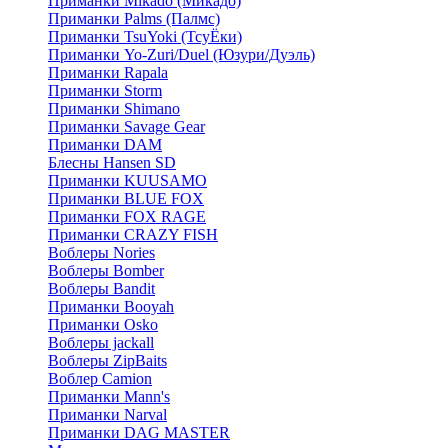
Приманки Mikado (Микадо)
Приманки Palms (Палмс)
Приманки TsuYoki (ТсуЁки)
Приманки Yo-Zuri/Duel (Юзури/Дуэль)
Приманки Rapala
Приманки Storm
Приманки Shimano
Приманки Savage Gear
Приманки DAM
Блесны Hansen SD
Приманки KUUSAMO
Приманки BLUE FOX
Приманки FOX RAGE
Приманки CRAZY FISH
Воблеры Nories
Воблеры Bomber
Воблеры Bandit
Приманки Booyah
Приманки Osko
Воблеры jackall
Воблеры ZipBaits
Воблер Camion
Приманки Mann's
Приманки Narval
Приманки DAG MASTER