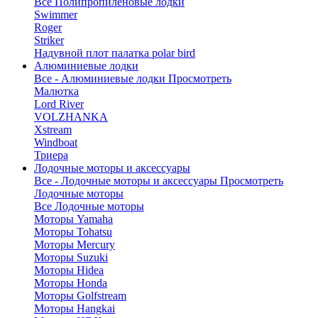
Все Полипропиленовые лодки
Swimmer
Roger
Striker
Надувной плот палатка polar bird
Алюминиевые лодки
Все - Алюминиевые лодки
Просмотреть
Малютка
Lord River
VOLZHANKA
Xstream
Windboat
Триера
Лодочные моторы и аксессуары
Все - Лодочные моторы и аксессуары
Просмотреть
Лодочные моторы
Все Лодочные моторы
Моторы Yamaha
Моторы Tohatsu
Моторы Mercury
Моторы Suzuki
Моторы Hidea
Моторы Honda
Моторы Golfstream
Моторы Hangkai