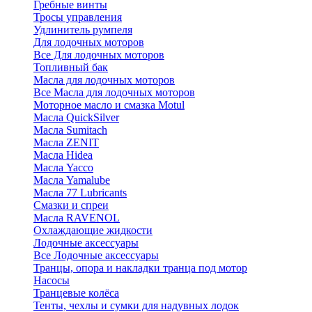
Гребные винты
Тросы управления
Удлинитель румпеля
Для лодочных моторов
Все Для лодочных моторов
Топливный бак
Масла для лодочных моторов
Все Масла для лодочных моторов
Моторное масло и смазка Motul
Масла QuickSilver
Масла Sumitach
Масла ZENIT
Масла Hidea
Масла Yacco
Масла Yamalube
Масла 77 Lubricants
Смазки и спреи
Масла RAVENOL
Охлаждающие жидкости
Лодочные аксессуары
Все Лодочные аксессуары
Транцы, опора и накладки транца под мотор
Насосы
Транцевые колёса
Тенты, чехлы и сумки для надувных лодок