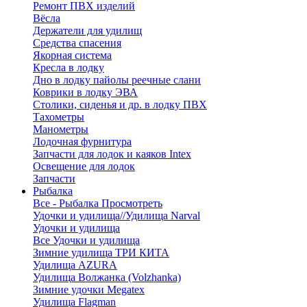
Ремонт ПВХ изделий
Вёсла
Держатели для удилищ
Средства спасения
Якорная система
Кресла в лодку
Дно в лодку пайолы реечные слани
Коврики в лодку ЭВА
Столики, сиденья и др. в лодку ПВХ
Тахометры
Манометры
Лодочная фурнитура
Запчасти для лодок и каяков Intex
Освещение для лодок
Запчасти
Рыбалка
Все - Рыбалка
Просмотреть
Удочки и удилища//Удилища Narval
Удочки и удилища
Все Удочки и удилища
Зимние удилища ТРИ КИТА
Удилища AZURA
Удилища Волжанка (Volzhanka)
Зимние удочки Megatex
Удилища Flagman