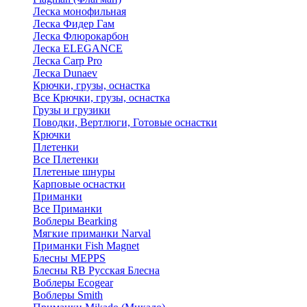
Леска монофильная
Леска Фидер Гам
Леска Флюрокарбон
Леска ELEGANCE
Леска Carp Pro
Леска Dunaev
Крючки, грузы, оснастка
Все Крючки, грузы, оснастка
Грузы и грузики
Поводки, Вертлюги, Готовые оснастки
Крючки
Плетенки
Все Плетенки
Плетеные шнуры
Карповые оснастки
Приманки
Все Приманки
Воблеры Bearking
Мягкие приманки Narval
Приманки Fish Magnet
Блесны MEPPS
Блесны RB Русская Блесна
Воблеры Ecogear
Воблеры Smith