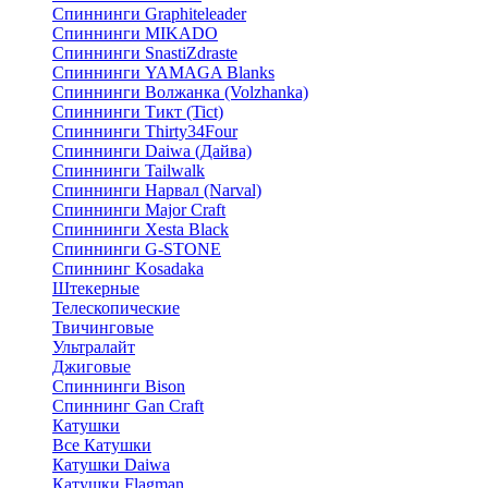
Спиннинги Graphiteleader
Спиннинги MIKADO
Спиннинги SnastiZdraste
Спиннинги YAMAGA Blanks
Спиннинги Волжанка (Volzhanka)
Спиннинги Тикт (Tict)
Спиннинги Thirty34Four
Спиннинги Daiwa (Дайва)
Спиннинги Tailwalk
Спиннинги Нарвал (Narval)
Спиннинги Major Craft
Спиннинги Xesta Black
Спиннинги G-STONE
Спиннинг Kosadaka
Штекерные
Телескопические
Твичинговые
Ультралайт
Джиговые
Спиннинги Bison
Спиннинг Gan Craft
Катушки
Все Катушки
Катушки Daiwa
Катушки Flagman