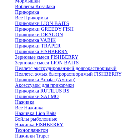
Мормышки
Воблеры Kosadaka
Прикормка
Все Прикормка
Прикормки LION BAITS
Прикормки GREEDY FISH
Прикормки DRAGON
Прикормка VABIK
Прикормки TRAPER
Прикормка FISHBERRY
Зерновые смеси FISHBERRY
Зерновые смеси LION BAITS
Пеллетс экструдированный долгорастворимый
Пеллетс, жмых быстрорастворимый FISHBERRY
Прикормка Amatar (Аматар)
Аксессуары для прикормки
Прикормка RUTILUS RS
Прикормки SALMO
Наживка
Все Наживка
Наживка Lion Baits
Бойлы рыболовные
Наживка FISHBERRY
Технопланктон
Наживки Traper