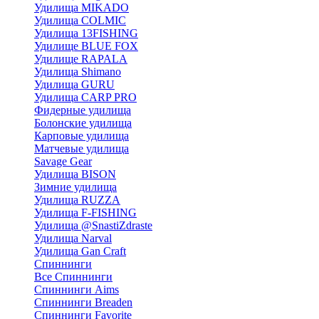
Удилища MIKADO
Удилища COLMIC
Удилища 13FISHING
Удилище BLUE FOX
Удилище RAPALA
Удилища Shimano
Удилища GURU
Удилища CARP PRO
Фидерные удилища
Болонские удилища
Карповые удилища
Матчевые удилища
Savage Gear
Удилища BISON
Зимние удилища
Удилища RUZZA
Удилища F-FISHING
Удилища @SnastiZdraste
Удилища Narval
Удилища Gan Craft
Спиннинги
Все Спиннинги
Спиннинги Aims
Спиннинги Breaden
Спиннинги Favorite