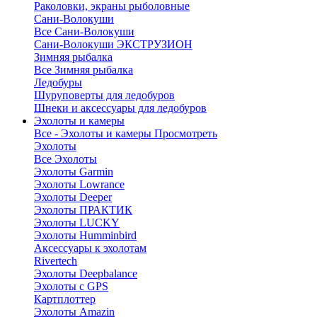
Раколовки, экраны рыболовные
Сани-Волокуши
Все Сани-Волокуши
Сани-Волокуши ЭКСТРУЗИОН
Зимняя рыбалка
Все Зимняя рыбалка
Ледобуры
Шуруповерты для ледобуров
Шнеки и аксессуары для ледобуров
Эхолоты и камеры
Все - Эхолоты и камеры
Просмотреть
Эхолоты
Все Эхолоты
Эхолоты Garmin
Эхолоты Lowrance
Эхолоты Deeper
Эхолоты ПРАКТИК
Эхолоты LUCKY
Эхолоты Humminbird
Аксессуары к эхолотам
Rivertech
Эхолоты Deepbalance
Эхолоты с GPS
Картплоттер
Эхолоты Amazin