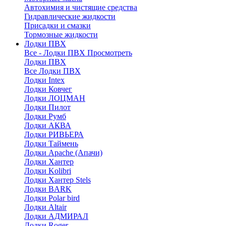
Автохимия и чистящие средства
Гидравлические жидкости
Присадки и смазки
Тормозные жидкости
Лодки ПВХ
Все - Лодки ПВХ
Просмотреть
Лодки ПВХ
Все Лодки ПВХ
Лодки Intex
Лодки Ковчег
Лодки ЛОЦМАН
Лодки Пилот
Лодки Румб
Лодки АКВА
Лодки РИВЬЕРА
Лодки Таймень
Лодки Apache (Апачи)
Лодки Хантер
Лодки Kolibri
Лодки Хантер Stels
Лодки BARK
Лодки Polar bird
Лодки Altair
Лодки АДМИРАЛ
Лодки Roger