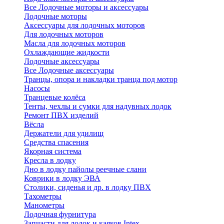
Все Лодочные моторы и аксессуары
Лодочные моторы
Аксессуары для лодочных моторов
Для лодочных моторов
Масла для лодочных моторов
Охлаждающие жидкости
Лодочные аксессуары
Все Лодочные аксессуары
Транцы, опора и накладки транца под мотор
Насосы
Транцевые колёса
Тенты, чехлы и сумки для надувных лодок
Ремонт ПВХ изделий
Вёсла
Держатели для удилищ
Средства спасения
Якорная система
Кресла в лодку
Дно в лодку пайолы реечные слани
Коврики в лодку ЭВА
Столики, сиденья и др. в лодку ПВХ
Тахометры
Манометры
Лодочная фурнитура
Запчасти для лодок и каяков Intex