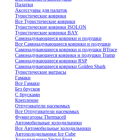
Палатки
Аксессуары для палаток
Туристические коврики
Все Туристические коврики
Туристические коврики ISOLON
Туристические коврики BAY
Самонадувающиеся коврики и подушки
Все Самонадувающиеся коврики и подушки
Самонадувающиеся коврики и подушки BTrace
Самонадувающееся коврики и подушки Tramp
Самонадувающиеся коврики RSP
Самонадувающиеся коврики Golden Shark
Туристические матрасы
Гамаки
Все Гамаки
Без брусков
С брусками
Крепление
Отпугиватели насекомых
Все Отпугиватели насекомых
Фумигаторы Thermacell
Автомобильные холодильники
Все Автомобильные холодильники
Автохолодильники Ice Cube
Холодильники Vector Frost