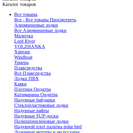
Каталог товаров
Все товары
Все - Все товары
Просмотреть
Алюминиевые лодки
Все Алюминиевые лодки
Малютка
Lord River
VOLZHANKA
Xstream
Windboat
Триера
Плавсредства
Все Плавсредства
Лодки ПВХ
Каяки
Плотики Ондатра
Катамараны Ондатра
Надувные байдарки
Стеклопластиковые лодки
Надувные рафты
Надувные SUP-доски
Полипропиленовые лодки
Надувной плот палатка polar bird
Лодочные моторы и аксессуары