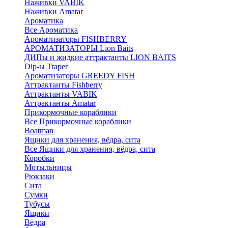
Наживки VABIK
Наживки Amatar
Ароматика
Все Ароматика
Ароматизаторы FISHBERRY
АРОМАТИЗАТОРЫ Lion Baits
ДИПы и жидкие аттрактанты LION BAITS
Dip-ы Traper
Ароматизаторы GREEDY FISH
Аттрактанты Fishberry
Аттрактанты VABIK
Аттрактанты Amatar
Прикормочные кораблики
Все Прикормочные кораблики
Boatman
Ящики для хранения, вёдра, сита
Все Ящики для хранения, вёдра, сита
Коробки
Мотыльницы
Рюкзаки
Сита
Сумки
Тубусы
Ящики
Вёдра