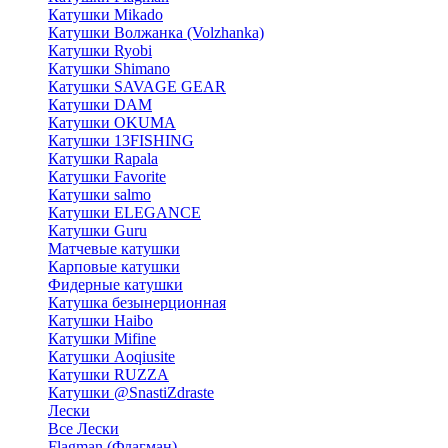
Катушки Mikado
Катушки Волжанка (Volzhanka)
Катушки Ryobi
Катушки Shimano
Катушки SAVAGE GEAR
Катушки DAM
Катушки OKUMA
Катушки 13FISHING
Катушки Rapala
Катушки Favorite
Катушки salmo
Катушки ELEGANCE
Катушки Guru
Матчевые катушки
Карповые катушки
Фидерные катушки
Катушка безынерционная
Катушки Haibo
Катушки Mifine
Катушки Aoqiusite
Катушки RUZZA
Катушки @SnastiZdraste
Лески
Все Лески
Flagman (Флагман)