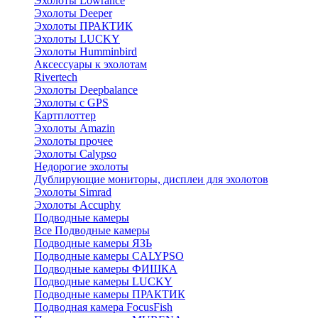
Эхолоты Lowrance
Эхолоты Deeper
Эхолоты ПРАКТИК
Эхолоты LUCKY
Эхолоты Humminbird
Аксессуары к эхолотам
Rivertech
Эхолоты Deepbalance
Эхолоты с GPS
Картплоттер
Эхолоты Amazin
Эхолоты прочее
Эхолоты Calypso
Недорогие эхолоты
Дублирующие мониторы, дисплеи для эхолотов
Эхолоты Simrad
Эхолоты Accuphy
Подводные камеры
Все Подводные камеры
Подводные камеры ЯЗЬ
Подводные камеры CALYPSO
Подводные камеры ФИШКА
Подводные камеры LUCKY
Подводные камеры ПРАКТИК
Подводная камера FocusFish