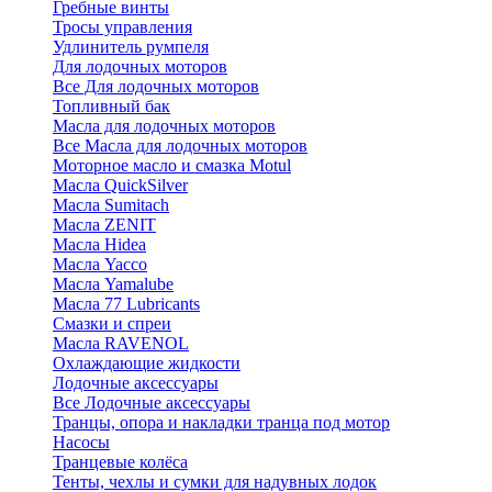
Гребные винты
Тросы управления
Удлинитель румпеля
Для лодочных моторов
Все Для лодочных моторов
Топливный бак
Масла для лодочных моторов
Все Масла для лодочных моторов
Моторное масло и смазка Motul
Масла QuickSilver
Масла Sumitach
Масла ZENIT
Масла Hidea
Масла Yacco
Масла Yamalube
Масла 77 Lubricants
Смазки и спреи
Масла RAVENOL
Охлаждающие жидкости
Лодочные аксессуары
Все Лодочные аксессуары
Транцы, опора и накладки транца под мотор
Насосы
Транцевые колёса
Тенты, чехлы и сумки для надувных лодок