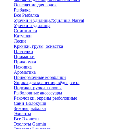
Освещение для лодок
Рыбалка
Все Рыбалка
Удочки и удилища//Удилища Narval
Удочки и удилища
Спиннинги
Катушки
Лески
Крючки, грузы, оснастка
Плетенки
Приманки
Прикормка
Наживка
Ароматика
Прикормочные кораблики
Ящики для хранения, вёдра, сита
Подсаки, ручки, головы
Рыболовные аксессуары
Раколовки, экраны рыболовные
Сани-Волокуши
Зимняя рыбалка
Эхолоты
Все Эхолоты
Эхолоты Garmin