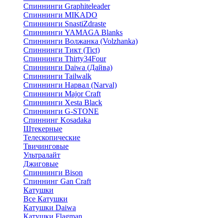
Спиннинги Graphiteleader
Спиннинги MIKADO
Спиннинги SnastiZdraste
Спиннинги YAMAGA Blanks
Спиннинги Волжанка (Volzhanka)
Спиннинги Тикт (Tict)
Спиннинги Thirty34Four
Спиннинги Daiwa (Дайва)
Спиннинги Tailwalk
Спиннинги Нарвал (Narval)
Спиннинги Major Craft
Спиннинги Xesta Black
Спиннинги G-STONE
Спиннинг Kosadaka
Штекерные
Телескопические
Твичинговые
Ультралайт
Джиговые
Спиннинги Bison
Спиннинг Gan Craft
Катушки
Все Катушки
Катушки Daiwa
Катушки Flagman