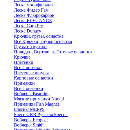
Леска монофильная
Леска Фидер Гам
Леска Флюрокарбон
Леска ELEGANCE
Леска Carp Pro
Леска Dunaev
Крючки, грузы, оснастка
Все Крючки, грузы, оснастка
Грузы и грузики
Поводки, Вертлюги, Готовые оснастки
Крючки
Плетенки
Все Плетенки
Плетеные шнуры
Карповые оснастки
Приманки
Все Приманки
Воблеры Bearking
Мягкие приманки Narval
Приманки Fish Magnet
Блесны MEPPS
Блесны RB Русская Блесна
Воблеры Ecogear
Воблеры Smith