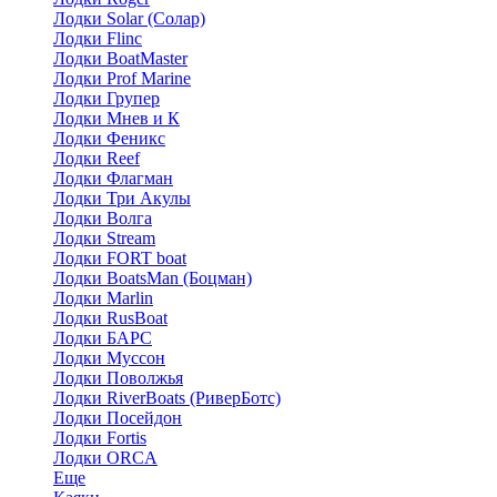
Лодки Solar (Солар)
Лодки Flinc
Лодки BoatMaster
Лодки Prof Marine
Лодки Групер
Лодки Мнев и К
Лодки Феникс
Лодки Reef
Лодки Флагман
Лодки Три Акулы
Лодки Волга
Лодки Stream
Лодки FORT boat
Лодки BoatsMan (Боцман)
Лодки Marlin
Лодки RusBoat
Лодки БАРС
Лодки Муссон
Лодки Поволжья
Лодки RiverBoats (РиверБотс)
Лодки Посейдон
Лодки Fortis
Лодки ORCA
Еще