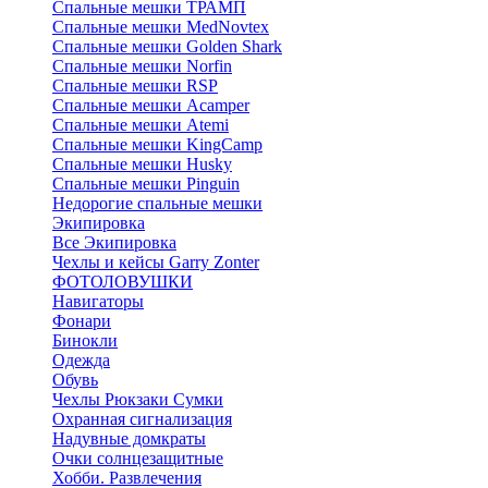
Спальные мешки ТРАМП
Cпальные мешки MedNovtex
Спальные мешки Golden Shark
Спальные мешки Norfin
Спальные мешки RSP
Спальные мешки Acamper
Спальные мешки Atemi
Спальные мешки KingCamp
Спальные мешки Husky
Спальные мешки Pinguin
Недорогие спальные мешки
Экипировка
Все Экипировка
Чехлы и кейсы Garry Zonter
ФОТОЛОВУШКИ
Навигаторы
Фонари
Бинокли
Одежда
Обувь
Чехлы Рюкзаки Сумки
Охранная сигнализация
Надувные домкраты
Очки солнцезащитные
Хобби. Развлечения