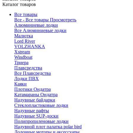
Каталог товаров
Все товары
Все - Все товары
Просмотреть
Алюминиевые лодки
Все Алюминиевые лодки
Малютка
Lord River
VOLZHANKA
Xstream
Windboat
Триера
Плавсредства
Все Плавсредства
Лодки ПВХ
Каяки
Плотики Ондатра
Катамараны Ондатра
Надувные байдарки
Стеклопластиковые лодки
Надувные рафты
Надувные SUP-доски
Полипропиленовые лодки
Надувной плот палатка polar bird
Лодочные моторы и аксессуары