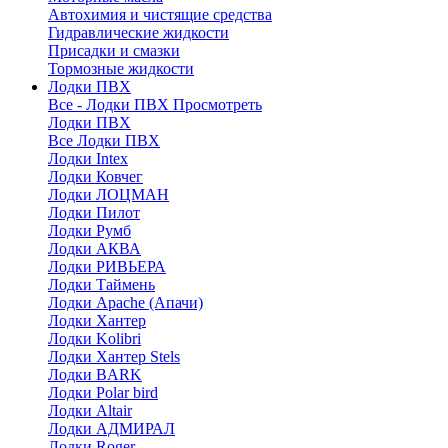
Автохимия и чистящие средства
Гидравлические жидкости
Присадки и смазки
Тормозные жидкости
Лодки ПВХ
Все - Лодки ПВХ
Просмотреть
Лодки ПВХ
Все Лодки ПВХ
Лодки Intex
Лодки Ковчег
Лодки ЛОЦМАН
Лодки Пилот
Лодки Румб
Лодки АКВА
Лодки РИВЬЕРА
Лодки Таймень
Лодки Apache (Апачи)
Лодки Хантер
Лодки Kolibri
Лодки Хантер Stels
Лодки BARK
Лодки Polar bird
Лодки Altair
Лодки АДМИРАЛ
Лодки Roger