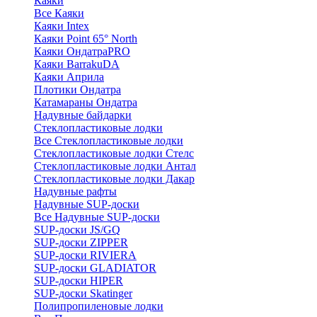
Каяки
Все Каяки
Каяки Intex
Каяки Point 65° North
Каяки ОндатраPRO
Каяки BarrakuDA
Каяки Априла
Плотики Ондатра
Катамараны Ондатра
Надувные байдарки
Стеклопластиковые лодки
Все Стеклопластиковые лодки
Стеклопластиковые лодки Стелс
Стеклопластиковые лодки Антал
Стеклопластиковые лодки Дакар
Надувные рафты
Надувные SUP-доски
Все Надувные SUP-доски
SUP-доски JS/GQ
SUP-доски ZIPPER
SUP-доски RIVIERA
SUP-доски GLADIATOR
SUP-доски HIPER
SUP-доски Skatinger
Полипропиленовые лодки