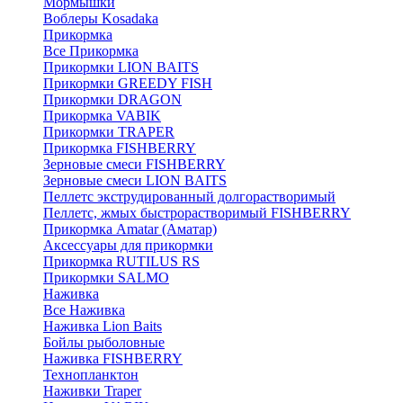
Мормышки
Воблеры Kosadaka
Прикормка
Все Прикормка
Прикормки LION BAITS
Прикормки GREEDY FISH
Прикормки DRAGON
Прикормка VABIK
Прикормки TRAPER
Прикормка FISHBERRY
Зерновые смеси FISHBERRY
Зерновые смеси LION BAITS
Пеллетс экструдированный долгорастворимый
Пеллетс, жмых быстрорастворимый FISHBERRY
Прикормка Amatar (Аматар)
Аксессуары для прикормки
Прикормка RUTILUS RS
Прикормки SALMO
Наживка
Все Наживка
Наживка Lion Baits
Бойлы рыболовные
Наживка FISHBERRY
Технопланктон
Наживки Traper