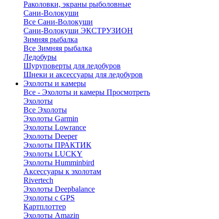
Раколовки, экраны рыболовные
Сани-Волокуши
Все Сани-Волокуши
Сани-Волокуши ЭКСТРУЗИОН
Зимняя рыбалка
Все Зимняя рыбалка
Ледобуры
Шуруповерты для ледобуров
Шнеки и аксессуары для ледобуров
Эхолоты и камеры
Все - Эхолоты и камеры
Просмотреть
Эхолоты
Все Эхолоты
Эхолоты Garmin
Эхолоты Lowrance
Эхолоты Deeper
Эхолоты ПРАКТИК
Эхолоты LUCKY
Эхолоты Humminbird
Аксессуары к эхолотам
Rivertech
Эхолоты Deepbalance
Эхолоты с GPS
Картплоттер
Эхолоты Amazin