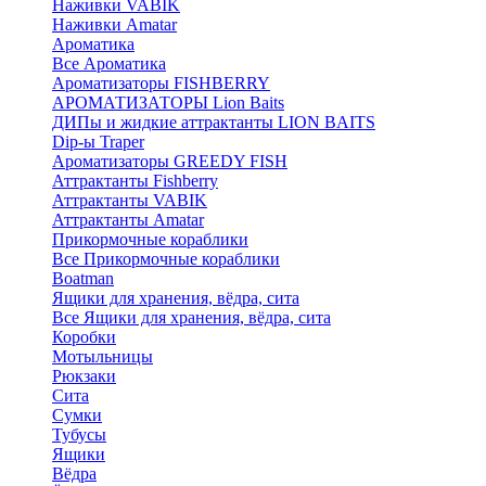
Наживки VABIK
Наживки Amatar
Ароматика
Все Ароматика
Ароматизаторы FISHBERRY
АРОМАТИЗАТОРЫ Lion Baits
ДИПы и жидкие аттрактанты LION BAITS
Dip-ы Traper
Ароматизаторы GREEDY FISH
Аттрактанты Fishberry
Аттрактанты VABIK
Аттрактанты Amatar
Прикормочные кораблики
Все Прикормочные кораблики
Boatman
Ящики для хранения, вёдра, сита
Все Ящики для хранения, вёдра, сита
Коробки
Мотыльницы
Рюкзаки
Сита
Сумки
Тубусы
Ящики
Вёдра