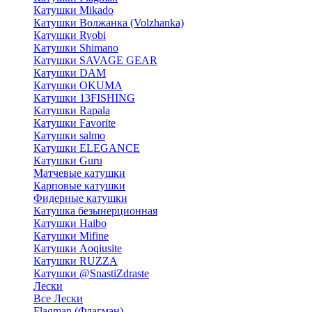
Катушки Mikado
Катушки Волжанка (Volzhanka)
Катушки Ryobi
Катушки Shimano
Катушки SAVAGE GEAR
Катушки DAM
Катушки OKUMA
Катушки 13FISHING
Катушки Rapala
Катушки Favorite
Катушки salmo
Катушки ELEGANCE
Катушки Guru
Матчевые катушки
Карповые катушки
Фидерные катушки
Катушка безынерционная
Катушки Haibo
Катушки Mifine
Катушки Aoqiusite
Катушки RUZZA
Катушки @SnastiZdraste
Лески
Все Лески
Flagman (Флагман)