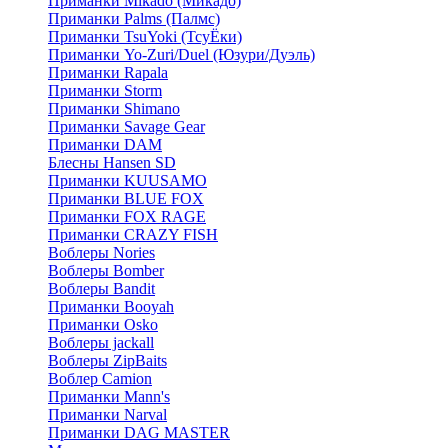
Приманки Mikado (Микадо)
Приманки Palms (Палмс)
Приманки TsuYoki (ТсуЁки)
Приманки Yo-Zuri/Duel (Юзури/Дуэль)
Приманки Rapala
Приманки Storm
Приманки Shimano
Приманки Savage Gear
Приманки DAM
Блесны Hansen SD
Приманки KUUSAMO
Приманки BLUE FOX
Приманки FOX RAGE
Приманки CRAZY FISH
Воблеры Nories
Воблеры Bomber
Воблеры Bandit
Приманки Booyah
Приманки Osko
Воблеры jackall
Воблеры ZipBaits
Воблер Camion
Приманки Mann's
Приманки Narval
Приманки DAG MASTER