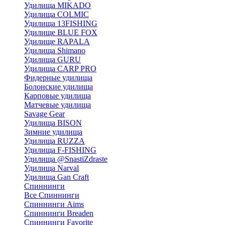
Удилища MIKADO
Удилища COLMIC
Удилища 13FISHING
Удилище BLUE FOX
Удилище RAPALA
Удилища Shimano
Удилища GURU
Удилища CARP PRO
Фидерные удилища
Болонские удилища
Карповые удилища
Матчевые удилища
Savage Gear
Удилища BISON
Зимние удилища
Удилища RUZZA
Удилища F-FISHING
Удилища @SnastiZdraste
Удилища Narval
Удилища Gan Craft
Спиннинги
Все Спиннинги
Спиннинги Aims
Спиннинги Breaden
Спиннинги Favorite