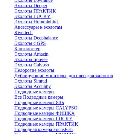
Эхолоты Lowrance
Эхолоты Deeper
Эхолоты ПРАКТИК
Эхолоты LUCKY
Эхолоты Humminbird
Аксессуары к эхолотам
Rivertech
Эхолоты Deepbalance
Эхолоты с GPS
Картплоттер
Эхолоты Amazin
Эхолоты прочее
Эхолоты Calypso
Недорогие эхолоты
Дублирующие мониторы, дисплеи для эхолотов
Эхолоты Simrad
Эхолоты Accuphy
Подводные камеры
Все Подводные камеры
Подводные камеры ЯЗЬ
Подводные камеры CALYPSO
Подводные камеры ФИШКА
Подводные камеры LUCKY
Подводные камеры ПРАКТИК
Подводная камера FocusFish