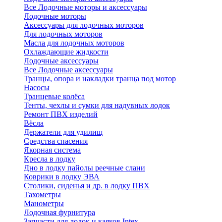
Все Лодочные моторы и аксессуары
Лодочные моторы
Аксессуары для лодочных моторов
Для лодочных моторов
Масла для лодочных моторов
Охлаждающие жидкости
Лодочные аксессуары
Все Лодочные аксессуары
Транцы, опора и накладки транца под мотор
Насосы
Транцевые колёса
Тенты, чехлы и сумки для надувных лодок
Ремонт ПВХ изделий
Вёсла
Держатели для удилищ
Средства спасения
Якорная система
Кресла в лодку
Дно в лодку пайолы реечные слани
Коврики в лодку ЭВА
Столики, сиденья и др. в лодку ПВХ
Тахометры
Манометры
Лодочная фурнитура
Запчасти для лодок и каяков Intex