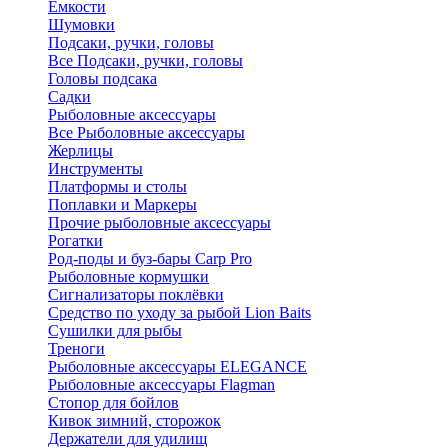
Ёмкости
Шумовки
Подсаки, ручки, головы
Все Подсаки, ручки, головы
Головы подсака
Садки
Рыболовные аксессуары
Все Рыболовные аксессуары
Жерлицы
Инструменты
Платформы и столы
Поплавки и Маркеры
Прочие рыболовные аксессуары
Рогатки
Род-поды и буз-бары Carp Pro
Рыболовные кормушки
Сигнализаторы поклёвки
Средство по уходу за рыбой Lion Baits
Сушилки для рыбы
Треноги
Рыболовные аксессуары ELEGANCE
Рыболовные аксессуары Flagman
Стопор для бойлов
Кивок зимний, сторожок
Держатели для удилищ