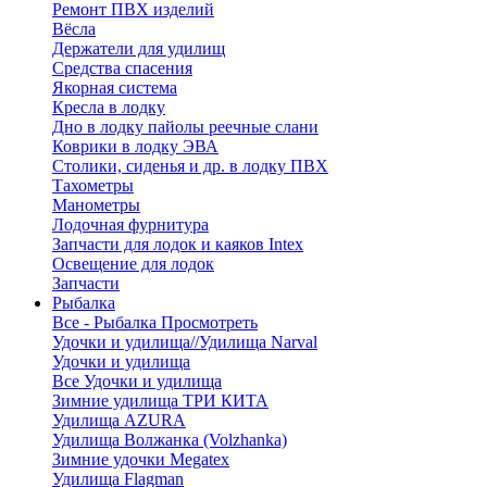
Ремонт ПВХ изделий
Вёсла
Держатели для удилищ
Средства спасения
Якорная система
Кресла в лодку
Дно в лодку пайолы реечные слани
Коврики в лодку ЭВА
Столики, сиденья и др. в лодку ПВХ
Тахометры
Манометры
Лодочная фурнитура
Запчасти для лодок и каяков Intex
Освещение для лодок
Запчасти
Рыбалка
Все - Рыбалка
Просмотреть
Удочки и удилища//Удилища Narval
Удочки и удилища
Все Удочки и удилища
Зимние удилища ТРИ КИТА
Удилища AZURA
Удилища Волжанка (Volzhanka)
Зимние удочки Megatex
Удилища Flagman