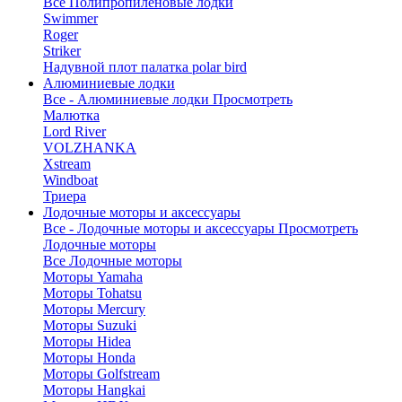
Все Полипропиленовые лодки
Swimmer
Roger
Striker
Надувной плот палатка polar bird
Алюминиевые лодки
Все - Алюминиевые лодки
Просмотреть
Малютка
Lord River
VOLZHANKA
Xstream
Windboat
Триера
Лодочные моторы и аксессуары
Все - Лодочные моторы и аксессуары
Просмотреть
Лодочные моторы
Все Лодочные моторы
Моторы Yamaha
Моторы Tohatsu
Моторы Mercury
Моторы Suzuki
Моторы Hidea
Моторы Honda
Моторы Golfstream
Моторы Hangkai