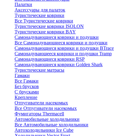
Палатки
Аксессуары для палаток
Туристические коврики
Все Туристические коврики
Туристические коврики ISOLON
Туристические коврики BAY
Самонадувающиеся коврики и подушки
Все Самонадувающиеся коврики и подушки
Самонадувающиеся коврики и подушки BTrace
Самонадувающееся коврики и подушки Tramp
Самонадувающиеся коврики RSP
Самонадувающиеся коврики Golden Shark
Туристические матрасы
Гамаки
Все Гамаки
Без брусков
С брусками
Крепление
Отпугиватели насекомых
Все Отпугиватели насекомых
Фумигаторы Thermacell
Автомобильные холодильники
Все Автомобильные холодильники
Автохолодильники Ice Cube
Холодильники Vector Frost