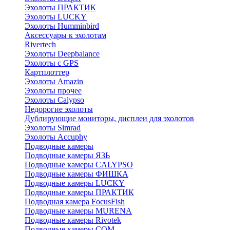
Эхолоты ПРАКТИК
Эхолоты LUCKY
Эхолоты Humminbird
Аксессуары к эхолотам
Rivertech
Эхолоты Deepbalance
Эхолоты с GPS
Картплоттер
Эхолоты Amazin
Эхолоты прочее
Эхолоты Calypso
Недорогие эхолоты
Дублирующие мониторы, дисплеи для эхолотов
Эхолоты Simrad
Эхолоты Accuphy
Подводные камеры
Подводные камеры ЯЗЬ
Подводные камеры CALYPSO
Подводные камеры ФИШКА
Подводные камеры LUCKY
Подводные камеры ПРАКТИК
Подводная камера FocusFish
Подводные камеры MURENA
Подводные камеры Rivotek
Подводные камеры СОМ