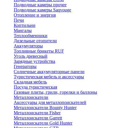
Подводные камеры прочее
Подводные камеры Saqvouge
Отопление и энергия
Печи
Коптильни
Мангалы
Теплообменники
Дизельные отопители
Аккумуляторы
Топливные брикеты RUF
Уголь древесный
Зарядные устройства
Генераторы
Солнечные аккумуляторные панели
Туристическая мебель и аксессуары
Складная мебель
Посуда туристическая
Газовые плиты, грили, горелки и баллоны
Металлоискатели
Аксессуары для металлопоискателей
Металлоискатели Bounty Hunter
Металлоискатели Fisher
Металлоискатели Garrett
Металлоискатели Gold Hunter