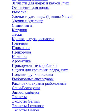
Запчасти для лодок и каяков Intex
Освещение для лодок
Рыбалка
Удочки и удилища//Удилища Narval
Удочки и удилища
Спиннинги
Катушки
Лески
Крючки, грузы, оснастка
Плетенки
Приманки
Прикормка
Наживка
Ароматика
Прикормочные кораблики
Ящики для хранения, вёдра, сита
Подсаки, ручки, головы
Рыболовные аксессуары
Раколовки, экраны рыболовные
Сани-Волокуши
Зимняя рыбалка
Эхолоты
Эхолоты Garmin
Эхолоты Lowrance
Эхолоты Deeper