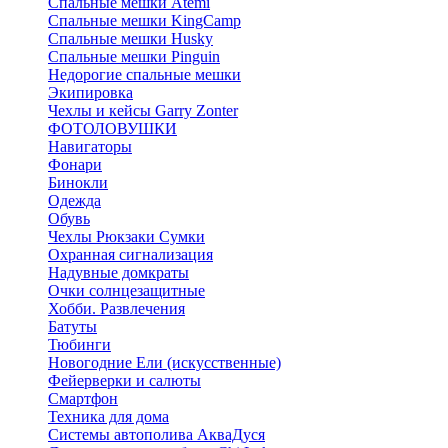
Спальные мешки Atemi
Спальные мешки KingCamp
Спальные мешки Husky
Спальные мешки Pinguin
Недорогие спальные мешки
Экипировка
Чехлы и кейсы Garry Zonter
ФОТОЛОВУШКИ
Навигаторы
Фонари
Бинокли
Одежда
Обувь
Чехлы Рюкзаки Сумки
Охранная сигнализация
Надувные домкраты
Очки солнцезащитные
Хобби. Развлечения
Батуты
Тюбинги
Новогодние Ели (искусственные)
Фейерверки и салюты
Смартфон
Техника для дома
Системы автополива АкваДуся