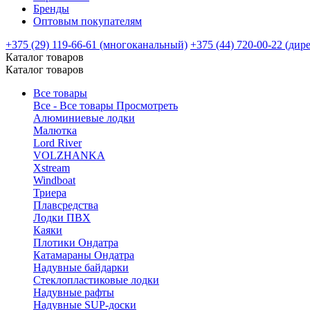
Бренды
Оптовым покупателям
+375 (29) 119-66-61 (многоканальный)
+375 (44) 720-00-22 (дир
Каталог товаров
Каталог товаров
Все товары
Все - Все товары
Просмотреть
Алюминиевые лодки
Малютка
Lord River
VOLZHANKA
Xstream
Windboat
Триера
Плавсредства
Лодки ПВХ
Каяки
Плотики Ондатра
Катамараны Ондатра
Надувные байдарки
Стеклопластиковые лодки
Надувные рафты
Надувные SUP-доски