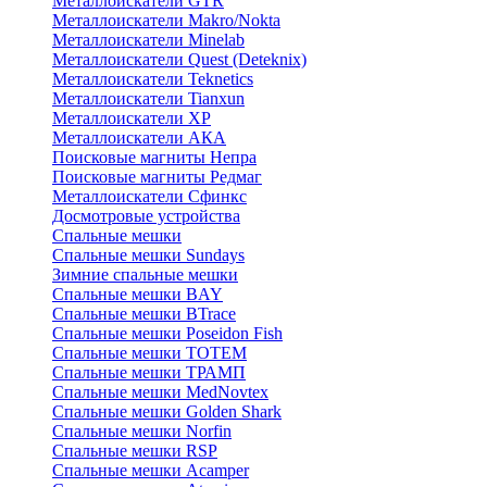
Металлоискатели GTR
Металлоискатели Makro/Nokta
Металлоискатели Minelab
Металлоискатели Quest (Deteknix)
Металлоискатели Teknetics
Металлоискатели Tianxun
Металлоискатели XP
Металлоискатели АКА
Поисковые магниты Непра
Поисковые магниты Редмаг
Металлоискатели Сфинкс
Досмотровые устройства
Спальные мешки
Спальные мешки Sundays
Зимние спальные мешки
Спальные мешки BAY
Спальные мешки BTrace
Спальные мешки Poseidon Fish
Спальные мешки ТОТЕМ
Спальные мешки ТРАМП
Cпальные мешки MedNovtex
Спальные мешки Golden Shark
Спальные мешки Norfin
Спальные мешки RSP
Спальные мешки Acamper