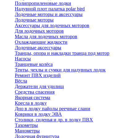
Полипропиленовые лодки
Надувной плот палатка polar bird
Лодочные моторы и аксессуары
Лодочные моторы
Аксессуары для лодочных моторов
Для лодочных моторов
Масла для лодочных моторов
Охлаждающие жидкости
Лодочные аксессуары
Транцы, опора и накладки транца под мотор
Насосы
Транцевые колёса
Тенты, чехлы и сумки для надувных лодок
Ремонт ПВХ изделий
Вёсла
Держатели для удилищ
Средства спасения
Якорная система
Кресла в лодку
Дно в лодку пайолы реечные слани
Коврики в лодку ЭВА
Столики, сиденья и др. в лодку ПВХ
Тахометры
Манометры
Лодочная фурнитура