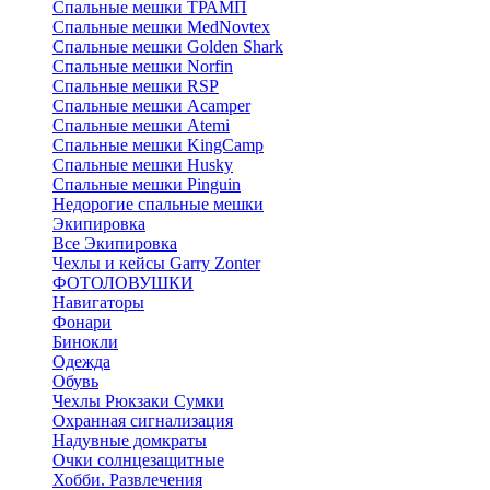
Спальные мешки ТРАМП
Cпальные мешки MedNovtex
Спальные мешки Golden Shark
Спальные мешки Norfin
Спальные мешки RSP
Спальные мешки Acamper
Спальные мешки Atemi
Спальные мешки KingCamp
Спальные мешки Husky
Спальные мешки Pinguin
Недорогие спальные мешки
Экипировка
Все Экипировка
Чехлы и кейсы Garry Zonter
ФОТОЛОВУШКИ
Навигаторы
Фонари
Бинокли
Одежда
Обувь
Чехлы Рюкзаки Сумки
Охранная сигнализация
Надувные домкраты
Очки солнцезащитные
Хобби. Развлечения