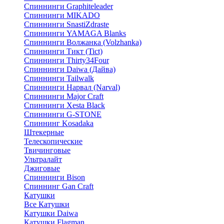
Спиннинги Graphiteleader
Спиннинги MIKADO
Спиннинги SnastiZdraste
Спиннинги YAMAGA Blanks
Спиннинги Волжанка (Volzhanka)
Спиннинги Тикт (Tict)
Спиннинги Thirty34Four
Спиннинги Daiwa (Дайва)
Спиннинги Tailwalk
Спиннинги Нарвал (Narval)
Спиннинги Major Craft
Спиннинги Xesta Black
Спиннинги G-STONE
Спиннинг Kosadaka
Штекерные
Телескопические
Твичинговые
Ультралайт
Джиговые
Спиннинги Bison
Спиннинг Gan Craft
Катушки
Все Катушки
Катушки Daiwa
Катушки Flagman