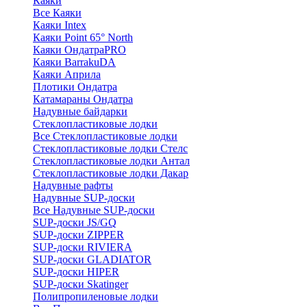
Каяки
Все Каяки
Каяки Intex
Каяки Point 65° North
Каяки ОндатраPRO
Каяки BarrakuDA
Каяки Априла
Плотики Ондатра
Катамараны Ондатра
Надувные байдарки
Стеклопластиковые лодки
Все Стеклопластиковые лодки
Стеклопластиковые лодки Стелс
Стеклопластиковые лодки Антал
Стеклопластиковые лодки Дакар
Надувные рафты
Надувные SUP-доски
Все Надувные SUP-доски
SUP-доски JS/GQ
SUP-доски ZIPPER
SUP-доски RIVIERA
SUP-доски GLADIATOR
SUP-доски HIPER
SUP-доски Skatinger
Полипропиленовые лодки