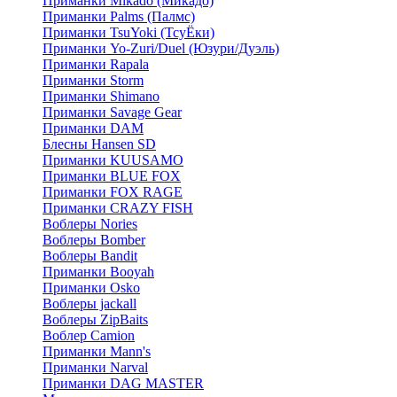
Приманки Mikado (Микадо)
Приманки Palms (Палмс)
Приманки TsuYoki (ТсуЁки)
Приманки Yo-Zuri/Duel (Юзури/Дуэль)
Приманки Rapala
Приманки Storm
Приманки Shimano
Приманки Savage Gear
Приманки DAM
Блесны Hansen SD
Приманки KUUSAMO
Приманки BLUE FOX
Приманки FOX RAGE
Приманки CRAZY FISH
Воблеры Nories
Воблеры Bomber
Воблеры Bandit
Приманки Booyah
Приманки Osko
Воблеры jackall
Воблеры ZipBaits
Воблер Camion
Приманки Mann's
Приманки Narval
Приманки DAG MASTER