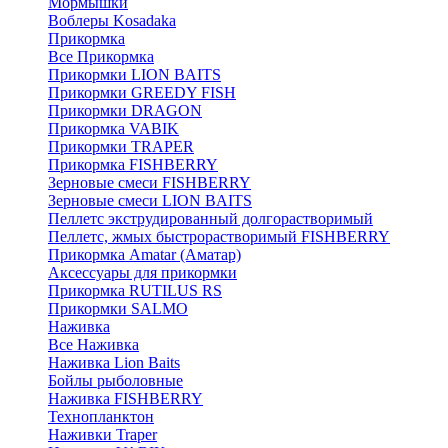
Мормышки
Воблеры Kosadaka
Прикормка
Все Прикормка
Прикормки LION BAITS
Прикормки GREEDY FISH
Прикормки DRAGON
Прикормка VABIK
Прикормки TRAPER
Прикормка FISHBERRY
Зерновые смеси FISHBERRY
Зерновые смеси LION BAITS
Пеллетс экструдированный долгорастворимый
Пеллетс, жмых быстрорастворимый FISHBERRY
Прикормка Amatar (Аматар)
Аксессуары для прикормки
Прикормка RUTILUS RS
Прикормки SALMO
Наживка
Все Наживка
Наживка Lion Baits
Бойлы рыболовные
Наживка FISHBERRY
Технопланктон
Наживки Traper