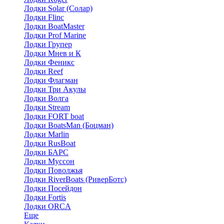
Лодки Solar (Солар)
Лодки Flinc
Лодки BoatMaster
Лодки Prof Marine
Лодки Групер
Лодки Мнев и К
Лодки Феникс
Лодки Reef
Лодки Флагман
Лодки Три Акулы
Лодки Волга
Лодки Stream
Лодки FORT boat
Лодки BoatsMan (Боцман)
Лодки Marlin
Лодки RusBoat
Лодки БАРС
Лодки Муссон
Лодки Поволжья
Лодки RiverBoats (РиверБотс)
Лодки Посейдон
Лодки Fortis
Лодки ORCA
Еще