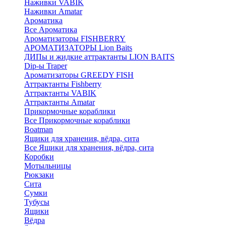
Наживки VABIK
Наживки Amatar
Ароматика
Все Ароматика
Ароматизаторы FISHBERRY
АРОМАТИЗАТОРЫ Lion Baits
ДИПы и жидкие аттрактанты LION BAITS
Dip-ы Traper
Ароматизаторы GREEDY FISH
Аттрактанты Fishberry
Аттрактанты VABIK
Аттрактанты Amatar
Прикормочные кораблики
Все Прикормочные кораблики
Boatman
Ящики для хранения, вёдра, сита
Все Ящики для хранения, вёдра, сита
Коробки
Мотыльницы
Рюкзаки
Сита
Сумки
Тубусы
Ящики
Вёдра