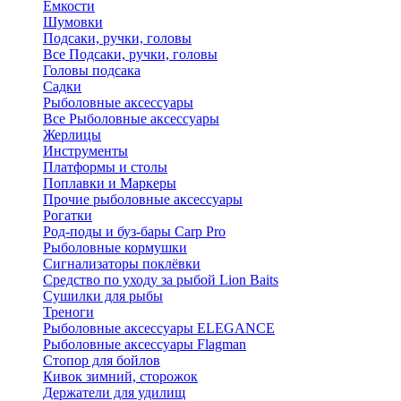
Ёмкости
Шумовки
Подсаки, ручки, головы
Все Подсаки, ручки, головы
Головы подсака
Садки
Рыболовные аксессуары
Все Рыболовные аксессуары
Жерлицы
Инструменты
Платформы и столы
Поплавки и Маркеры
Прочие рыболовные аксессуары
Рогатки
Род-поды и буз-бары Carp Pro
Рыболовные кормушки
Сигнализаторы поклёвки
Средство по уходу за рыбой Lion Baits
Сушилки для рыбы
Треноги
Рыболовные аксессуары ELEGANCE
Рыболовные аксессуары Flagman
Стопор для бойлов
Кивок зимний, сторожок
Держатели для удилищ