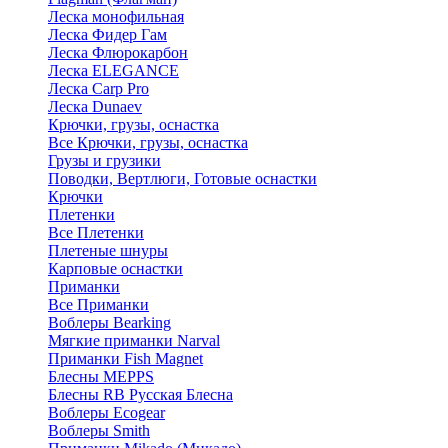
Леска монофильная
Леска Фидер Гам
Леска Флюрокарбон
Леска ELEGANCE
Леска Carp Pro
Леска Dunaev
Крючки, грузы, оснастка
Все Крючки, грузы, оснастка
Грузы и грузики
Поводки, Вертлюги, Готовые оснастки
Крючки
Плетенки
Все Плетенки
Плетеные шнуры
Карповые оснастки
Приманки
Все Приманки
Воблеры Bearking
Мягкие приманки Narval
Приманки Fish Magnet
Блесны MEPPS
Блесны RB Русская Блесна
Воблеры Ecogear
Воблеры Smith