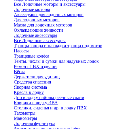
Все Лодочные моторы и аксессуары
Лодочные моторы
Аксессуары для лодочных моторов
Для лодочных моторов
Масла для лодочных моторов
Охлаждающие жидкости
Лодочные аксессуары
Все Лодочные аксессуары
Транцы, опора и накладки транца под мотор
Насосы
Транцевые колёса
Тенты, чехлы и сумки для надувных лодок
Ремонт ПВХ изделий
Вёсла
Держатели для удилищ
Средства спасения
Якорная система
Кресла в лодку
Дно в лодку пайолы реечные слани
Коврики в лодку ЭВА
Столики, сиденья и др. в лодку ПВХ
Тахометры
Манометры
Лодочная фурнитура
Запчасти для лодок и каяков Intex