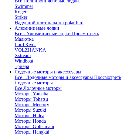
Все Полипропиленовые лодки
Swimmer
Roger
Striker
Надувной плот палатка polar bird
Алюминиевые лодки
Все - Алюминиевые лодки
Просмотреть
Малютка
Lord River
VOLZHANKA
Xstream
Windboat
Триера
Лодочные моторы и аксессуары
Все - Лодочные моторы и аксессуары
Просмотреть
Лодочные моторы
Все Лодочные моторы
Моторы Yamaha
Моторы Tohatsu
Моторы Mercury
Моторы Suzuki
Моторы Hidea
Моторы Honda
Моторы Golfstream
Моторы Hangkai