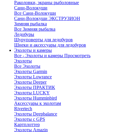
Раколовки, экраны рыболовные
Сани-Волокуши
Все Сани-Волокуши
Сани-Волокуши ЭКСТРУЗИОН
Зимняя рыбалка
Все Зимняя рыбалка
Ледобуры
Шуруповерты для ледобуров
Шнеки и аксессуары для ледобуров
Эхолоты и камеры
Все - Эхолоты и камеры
Просмотреть
Эхолоты
Все Эхолоты
Эхолоты Garmin
Эхолоты Lowrance
Эхолоты Deeper
Эхолоты ПРАКТИК
Эхолоты LUCKY
Эхолоты Humminbird
Аксессуары к эхолотам
Rivertech
Эхолоты Deepbalance
Эхолоты с GPS
Картплоттер
Эхолоты Amazin