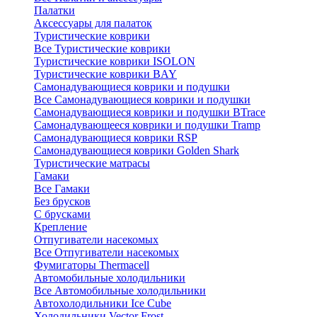
Палатки
Аксессуары для палаток
Туристические коврики
Все Туристические коврики
Туристические коврики ISOLON
Туристические коврики BAY
Самонадувающиеся коврики и подушки
Все Самонадувающиеся коврики и подушки
Самонадувающиеся коврики и подушки BTrace
Самонадувающееся коврики и подушки Tramp
Самонадувающиеся коврики RSP
Самонадувающиеся коврики Golden Shark
Туристические матрасы
Гамаки
Все Гамаки
Без брусков
С брусками
Крепление
Отпугиватели насекомых
Все Отпугиватели насекомых
Фумигаторы Thermacell
Автомобильные холодильники
Все Автомобильные холодильники
Автохолодильники Ice Cube
Холодильники Vector Frost