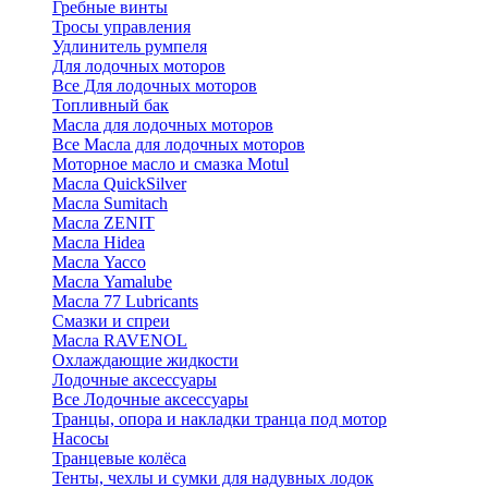
Гребные винты
Тросы управления
Удлинитель румпеля
Для лодочных моторов
Все Для лодочных моторов
Топливный бак
Масла для лодочных моторов
Все Масла для лодочных моторов
Моторное масло и смазка Motul
Масла QuickSilver
Масла Sumitach
Масла ZENIT
Масла Hidea
Масла Yacco
Масла Yamalube
Масла 77 Lubricants
Смазки и спреи
Масла RAVENOL
Охлаждающие жидкости
Лодочные аксессуары
Все Лодочные аксессуары
Транцы, опора и накладки транца под мотор
Насосы
Транцевые колёса
Тенты, чехлы и сумки для надувных лодок