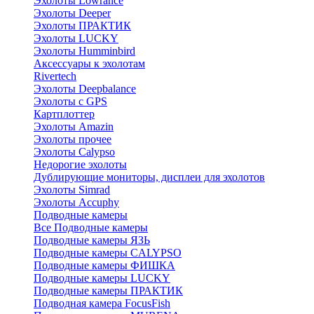
Эхолоты Lowrance
Эхолоты Deeper
Эхолоты ПРАКТИК
Эхолоты LUCKY
Эхолоты Humminbird
Аксессуары к эхолотам
Rivertech
Эхолоты Deepbalance
Эхолоты с GPS
Картплоттер
Эхолоты Amazin
Эхолоты прочее
Эхолоты Calypso
Недорогие эхолоты
Дублирующие мониторы, дисплеи для эхолотов
Эхолоты Simrad
Эхолоты Accuphy
Подводные камеры
Все Подводные камеры
Подводные камеры ЯЗЬ
Подводные камеры CALYPSO
Подводные камеры ФИШКА
Подводные камеры LUCKY
Подводные камеры ПРАКТИК
Подводная камера FocusFish