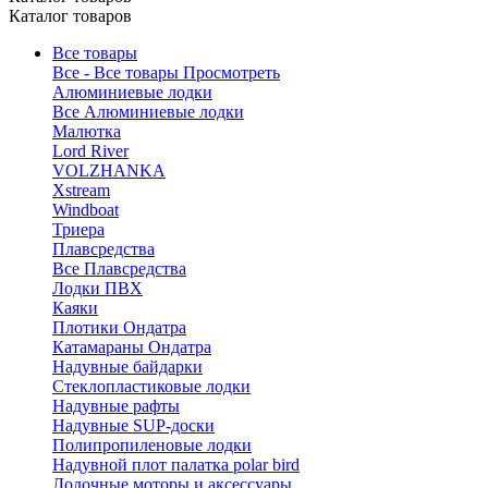
Каталог товаров
Все товары
Все - Все товары
Просмотреть
Алюминиевые лодки
Все Алюминиевые лодки
Малютка
Lord River
VOLZHANKA
Xstream
Windboat
Триера
Плавсредства
Все Плавсредства
Лодки ПВХ
Каяки
Плотики Ондатра
Катамараны Ондатра
Надувные байдарки
Стеклопластиковые лодки
Надувные рафты
Надувные SUP-доски
Полипропиленовые лодки
Надувной плот палатка polar bird
Лодочные моторы и аксессуары