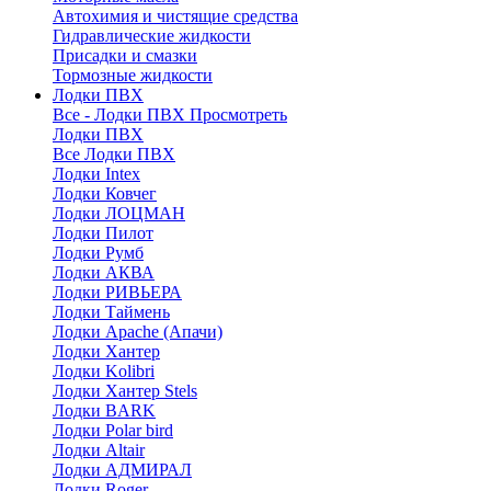
Автохимия и чистящие средства
Гидравлические жидкости
Присадки и смазки
Тормозные жидкости
Лодки ПВХ
Все - Лодки ПВХ
Просмотреть
Лодки ПВХ
Все Лодки ПВХ
Лодки Intex
Лодки Ковчег
Лодки ЛОЦМАН
Лодки Пилот
Лодки Румб
Лодки АКВА
Лодки РИВЬЕРА
Лодки Таймень
Лодки Apache (Апачи)
Лодки Хантер
Лодки Kolibri
Лодки Хантер Stels
Лодки BARK
Лодки Polar bird
Лодки Altair
Лодки АДМИРАЛ
Лодки Roger