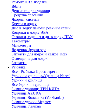
Ремонт ПВХ изделий
Вёсла
Держатели для удилищ
Средства спасения
Якорная система
Кресла в лодку
Дно в лодку пайолы реечные слани
Коврики в лодку ЭВА
Столики, сиденья и др. в лодку ПВХ
Тахометры
Манометры
Лодочная фурнитура
Запчасти для лодок и каяков Intex
Освещение для лодок
Запчасти
Рыбалка
Все - Рыбалка
Просмотреть
Удочки и удилища//Удилища Narval
Удочки и удилища
Все Удочки и удилища
Зимние удилища ТРИ КИТА
Удилища AZURA
Удилища Волжанка (Volzhanka)
Зимние удочки Megatex
Удилища Flagman