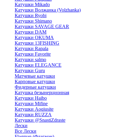
Катушки Mikado
Катушки Волжанка (Volzhanka)
Катушки Ryobi
Катушки Shimano
Катушки SAVAGE GEAR
Катушки DAM
Катушки OKUMA
Катушки 13FISHING
Катушки Rapala
Катушки Favorite
Катушки salmo
Катушки ELEGANCE
Катушки Guru
Матчевые катушки
Карповые катушки
Фидерные катушки
Катушка безынерционная
Катушки Haibo
Катушки Mifine
Катушки Aoqiusite
Катушки RUZZA
Катушки @SnastiZdraste
Лески
Все Лески
Flagman (Флагман)