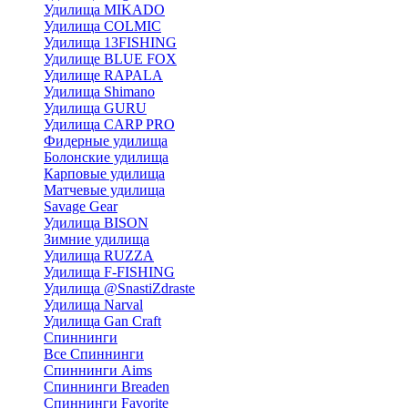
Удилища MIKADO
Удилища COLMIC
Удилища 13FISHING
Удилище BLUE FOX
Удилище RAPALA
Удилища Shimano
Удилища GURU
Удилища CARP PRO
Фидерные удилища
Болонские удилища
Карповые удилища
Матчевые удилища
Savage Gear
Удилища BISON
Зимние удилища
Удилища RUZZA
Удилища F-FISHING
Удилища @SnastiZdraste
Удилища Narval
Удилища Gan Craft
Спиннинги
Все Спиннинги
Спиннинги Aims
Спиннинги Breaden
Спиннинги Favorite