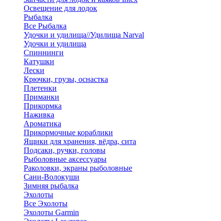
Освещение для лодок
Рыбалка
Все Рыбалка
Удочки и удилища//Удилища Narval
Удочки и удилища
Спиннинги
Катушки
Лески
Крючки, грузы, оснастка
Плетенки
Приманки
Прикормка
Наживка
Ароматика
Прикормочные кораблики
Ящики для хранения, вёдра, сита
Подсаки, ручки, головы
Рыболовные аксессуары
Раколовки, экраны рыболовные
Сани-Волокуши
Зимняя рыбалка
Эхолоты
Все Эхолоты
Эхолоты Garmin