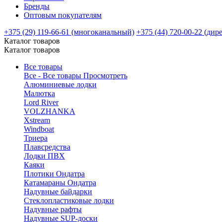
Бренды
Оптовым покупателям
+375 (29) 119-66-61 (многоканальный)
+375 (44) 720-00-22 (дир
Каталог товаров
Каталог товаров
Все товары
Все - Все товары
Просмотреть
Алюминиевые лодки
Малютка
Lord River
VOLZHANKA
Xstream
Windboat
Триера
Плавсредства
Лодки ПВХ
Каяки
Плотики Ондатра
Катамараны Ондатра
Надувные байдарки
Стеклопластиковые лодки
Надувные рафты
Надувные SUP-доски