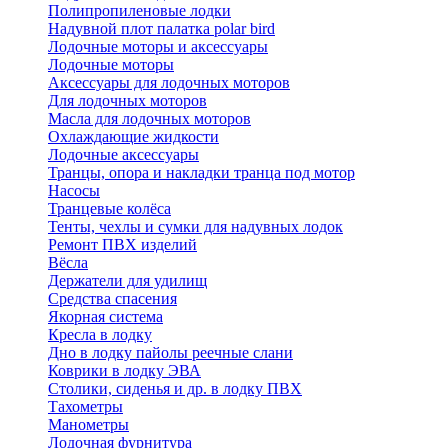
Полипропиленовые лодки
Надувной плот палатка polar bird
Лодочные моторы и аксессуары
Лодочные моторы
Аксессуары для лодочных моторов
Для лодочных моторов
Масла для лодочных моторов
Охлаждающие жидкости
Лодочные аксессуары
Транцы, опора и накладки транца под мотор
Насосы
Транцевые колёса
Тенты, чехлы и сумки для надувных лодок
Ремонт ПВХ изделий
Вёсла
Держатели для удилищ
Средства спасения
Якорная система
Кресла в лодку
Дно в лодку пайолы реечные слани
Коврики в лодку ЭВА
Столики, сиденья и др. в лодку ПВХ
Тахометры
Манометры
Лодочная фурнитура