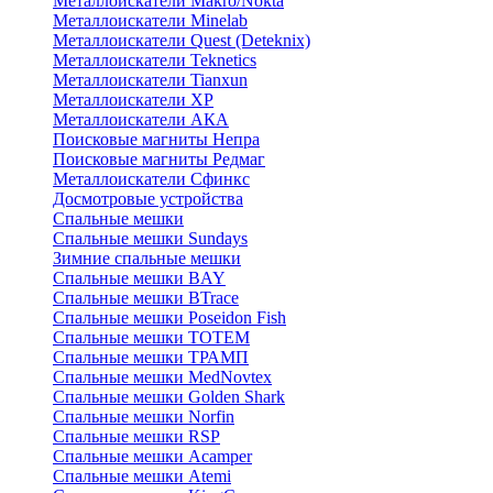
Металлоискатели Makro/Nokta
Металлоискатели Minelab
Металлоискатели Quest (Deteknix)
Металлоискатели Teknetics
Металлоискатели Tianxun
Металлоискатели XP
Металлоискатели АКА
Поисковые магниты Непра
Поисковые магниты Редмаг
Металлоискатели Сфинкс
Досмотровые устройства
Спальные мешки
Спальные мешки Sundays
Зимние спальные мешки
Спальные мешки BAY
Спальные мешки BTrace
Спальные мешки Poseidon Fish
Спальные мешки ТОТЕМ
Спальные мешки ТРАМП
Cпальные мешки MedNovtex
Спальные мешки Golden Shark
Спальные мешки Norfin
Спальные мешки RSP
Спальные мешки Acamper
Спальные мешки Atemi