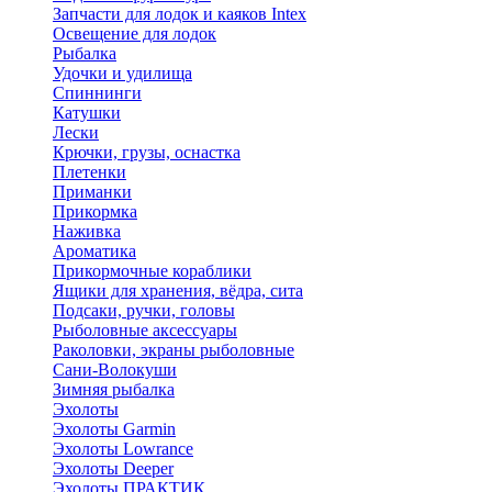
Запчасти для лодок и каяков Intex
Освещение для лодок
Рыбалка
Удочки и удилища
Спиннинги
Катушки
Лески
Крючки, грузы, оснастка
Плетенки
Приманки
Прикормка
Наживка
Ароматика
Прикормочные кораблики
Ящики для хранения, вёдра, сита
Подсаки, ручки, головы
Рыболовные аксессуары
Раколовки, экраны рыболовные
Сани-Волокуши
Зимняя рыбалка
Эхолоты
Эхолоты Garmin
Эхолоты Lowrance
Эхолоты Deeper
Эхолоты ПРАКТИК