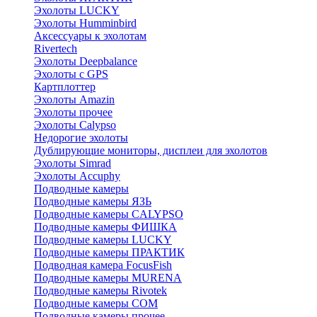
Эхолоты LUCKY
Эхолоты Humminbird
Аксессуары к эхолотам
Rivertech
Эхолоты Deepbalance
Эхолоты с GPS
Картплоттер
Эхолоты Amazin
Эхолоты прочее
Эхолоты Calypso
Недорогие эхолоты
Дублирующие мониторы, дисплеи для эхолотов
Эхолоты Simrad
Эхолоты Accuphy
Подводные камеры
Подводные камеры ЯЗЬ
Подводные камеры CALYPSO
Подводные камеры ФИШКА
Подводные камеры LUCKY
Подводные камеры ПРАКТИК
Подводная камера FocusFish
Подводные камеры MURENA
Подводные камеры Rivotek
Подводные камеры СОМ
Подводные камеры прочее