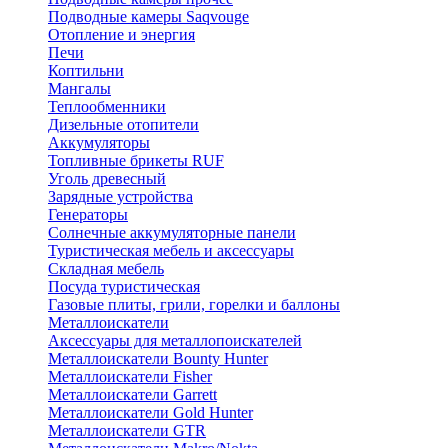
Подводные камеры Saqvouge
Отопление и энергия
Печи
Коптильни
Мангалы
Теплообменники
Дизельные отопители
Аккумуляторы
Топливные брикеты RUF
Уголь древесный
Зарядные устройства
Генераторы
Солнечные аккумуляторные панели
Туристическая мебель и аксессуары
Складная мебель
Посуда туристическая
Газовые плиты, грили, горелки и баллоны
Металлоискатели
Аксессуары для металлопоискателей
Металлоискатели Bounty Hunter
Металлоискатели Fisher
Металлоискатели Garrett
Металлоискатели Gold Hunter
Металлоискатели GTR