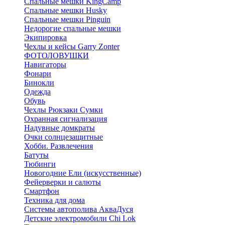
Спальные мешки KingCamp
Спальные мешки Husky
Спальные мешки Pinguin
Недорогие спальные мешки
Экипировка
Чехлы и кейсы Garry Zonter
ФОТОЛОВУШКИ
Навигаторы
Фонари
Бинокли
Одежда
Обувь
Чехлы Рюкзаки Сумки
Охранная сигнализация
Надувные домкраты
Очки солнцезащитные
Хобби. Развлечения
Батуты
Тюбинги
Новогодние Ели (искусственные)
Фейерверки и салюты
Смартфон
Техника для дома
Системы автополива АкваДуся
Детские электромобили Chi Lok