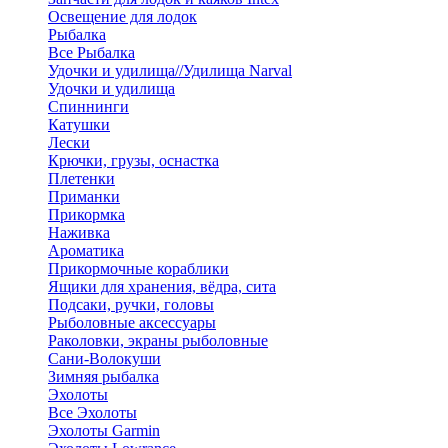
Освещение для лодок
Рыбалка
Все Рыбалка
Удочки и удилища//Удилища Narval
Удочки и удилища
Спиннинги
Катушки
Лески
Крючки, грузы, оснастка
Плетенки
Приманки
Прикормка
Наживка
Ароматика
Прикормочные кораблики
Ящики для хранения, вёдра, сита
Подсаки, ручки, головы
Рыболовные аксессуары
Раколовки, экраны рыболовные
Сани-Волокуши
Зимняя рыбалка
Эхолоты
Все Эхолоты
Эхолоты Garmin