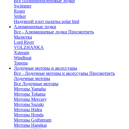
Все Полипропиленовые лодки
Swimmer
Roger
Striker
Надувной плот палатка polar bird
Алюминиевые лодки
Все - Алюминиевые лодки
Просмотреть
Малютка
Lord River
VOLZHANKA
Xstream
Windboat
Триера
Лодочные моторы и аксессуары
Все - Лодочные моторы и аксессуары
Просмотреть
Лодочные моторы
Все Лодочные моторы
Моторы Yamaha
Моторы Tohatsu
Моторы Mercury
Моторы Suzuki
Моторы Hidea
Моторы Honda
Моторы Golfstream
Моторы Hangkai