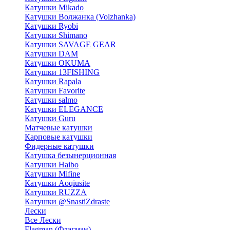
Катушки Mikado
Катушки Волжанка (Volzhanka)
Катушки Ryobi
Катушки Shimano
Катушки SAVAGE GEAR
Катушки DAM
Катушки OKUMA
Катушки 13FISHING
Катушки Rapala
Катушки Favorite
Катушки salmo
Катушки ELEGANCE
Катушки Guru
Матчевые катушки
Карповые катушки
Фидерные катушки
Катушка безынерционная
Катушки Haibo
Катушки Mifine
Катушки Aoqiusite
Катушки RUZZA
Катушки @SnastiZdraste
Лески
Все Лески
Flagman (Флагман)