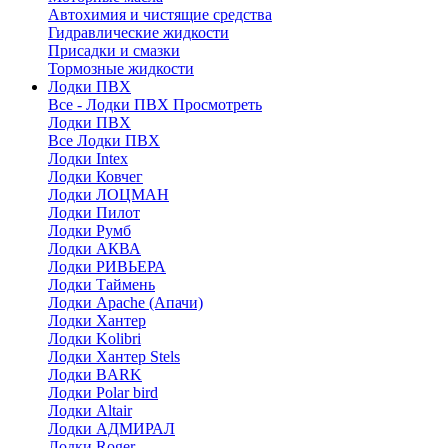
Автохимия и чистящие средства
Гидравлические жидкости
Присадки и смазки
Тормозные жидкости
Лодки ПВХ
Все - Лодки ПВХ
Просмотреть
Лодки ПВХ
Все Лодки ПВХ
Лодки Intex
Лодки Ковчег
Лодки ЛОЦМАН
Лодки Пилот
Лодки Румб
Лодки АКВА
Лодки РИВЬЕРА
Лодки Таймень
Лодки Apache (Апачи)
Лодки Хантер
Лодки Kolibri
Лодки Хантер Stels
Лодки BARK
Лодки Polar bird
Лодки Altair
Лодки АДМИРАЛ
Лодки Roger