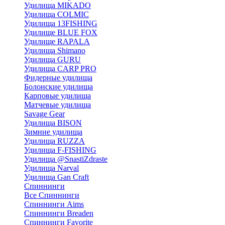
Удилища MIKADO
Удилища COLMIC
Удилища 13FISHING
Удилище BLUE FOX
Удилище RAPALA
Удилища Shimano
Удилища GURU
Удилища CARP PRO
Фидерные удилища
Болонские удилища
Карповые удилища
Матчевые удилища
Savage Gear
Удилища BISON
Зимние удилища
Удилища RUZZA
Удилища F-FISHING
Удилища @SnastiZdraste
Удилища Narval
Удилища Gan Craft
Спиннинги
Все Спиннинги
Спиннинги Aims
Спиннинги Breaden
Спиннинги Favorite