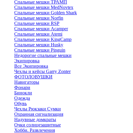
Спальные мешки ТРАМП
Cпальные мешки MedNovtex
Спальные мешки Golden Shark
Спальные мешки Norfin
Спальные мешки RSP
Спальные мешки Acamper
Спальные мешки Atemi
Спальные мешки KingCamp
Спальные мешки Husky
Спальные мешки Pinguin
Недорогие спальные мешки
Экипировка
Все Экипировка
Чехлы и кейсы Garry Zonter
ФОТОЛОВУШКИ
Навигаторы
Фонари
Бинокли
Одежда
Обувь
Чехлы Рюкзаки Сумки
Охранная сигнализация
Надувные домкраты
Очки солнцезащитные
Хобби. Развлечения