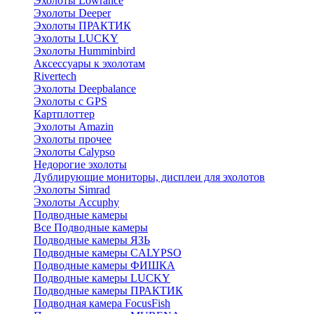
Эхолоты Lowrance
Эхолоты Deeper
Эхолоты ПРАКТИК
Эхолоты LUCKY
Эхолоты Humminbird
Аксессуары к эхолотам
Rivertech
Эхолоты Deepbalance
Эхолоты с GPS
Картплоттер
Эхолоты Amazin
Эхолоты прочее
Эхолоты Calypso
Недорогие эхолоты
Дублирующие мониторы, дисплеи для эхолотов
Эхолоты Simrad
Эхолоты Accuphy
Подводные камеры
Все Подводные камеры
Подводные камеры ЯЗЬ
Подводные камеры CALYPSO
Подводные камеры ФИШКА
Подводные камеры LUCKY
Подводные камеры ПРАКТИК
Подводная камера FocusFish