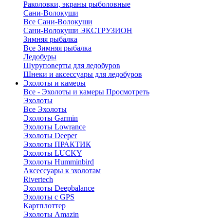
Раколовки, экраны рыболовные
Сани-Волокуши
Все Сани-Волокуши
Сани-Волокуши ЭКСТРУЗИОН
Зимняя рыбалка
Все Зимняя рыбалка
Ледобуры
Шуруповерты для ледобуров
Шнеки и аксессуары для ледобуров
Эхолоты и камеры
Все - Эхолоты и камеры
Просмотреть
Эхолоты
Все Эхолоты
Эхолоты Garmin
Эхолоты Lowrance
Эхолоты Deeper
Эхолоты ПРАКТИК
Эхолоты LUCKY
Эхолоты Humminbird
Аксессуары к эхолотам
Rivertech
Эхолоты Deepbalance
Эхолоты с GPS
Картплоттер
Эхолоты Amazin