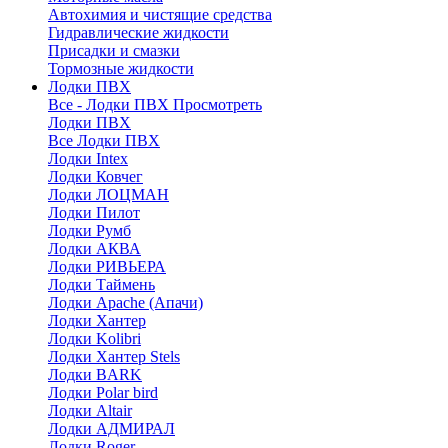
Автохимия и чистящие средства
Гидравлические жидкости
Присадки и смазки
Тормозные жидкости
Лодки ПВХ
Все - Лодки ПВХ
Просмотреть
Лодки ПВХ
Все Лодки ПВХ
Лодки Intex
Лодки Ковчег
Лодки ЛОЦМАН
Лодки Пилот
Лодки Румб
Лодки АКВА
Лодки РИВЬЕРА
Лодки Таймень
Лодки Apache (Апачи)
Лодки Хантер
Лодки Kolibri
Лодки Хантер Stels
Лодки BARK
Лодки Polar bird
Лодки Altair
Лодки АДМИРАЛ
Лодки Roger