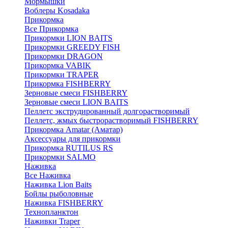
Мормышки
Воблеры Kosadaka
Прикормка
Все Прикормка
Прикормки LION BAITS
Прикормки GREEDY FISH
Прикормки DRAGON
Прикормка VABIK
Прикормки TRAPER
Прикормка FISHBERRY
Зерновые смеси FISHBERRY
Зерновые смеси LION BAITS
Пеллетс экструдированный долгорастворимый
Пеллетс, жмых быстрорастворимый FISHBERRY
Прикормка Amatar (Аматар)
Аксессуары для прикормки
Прикормка RUTILUS RS
Прикормки SALMO
Наживка
Все Наживка
Наживка Lion Baits
Бойлы рыболовные
Наживка FISHBERRY
Технопланктон
Наживки Traper