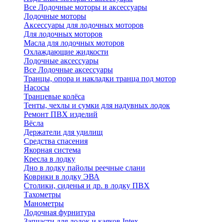
Все Лодочные моторы и аксессуары
Лодочные моторы
Аксессуары для лодочных моторов
Для лодочных моторов
Масла для лодочных моторов
Охлаждающие жидкости
Лодочные аксессуары
Все Лодочные аксессуары
Транцы, опора и накладки транца под мотор
Насосы
Транцевые колёса
Тенты, чехлы и сумки для надувных лодок
Ремонт ПВХ изделий
Вёсла
Держатели для удилищ
Средства спасения
Якорная система
Кресла в лодку
Дно в лодку пайолы реечные слани
Коврики в лодку ЭВА
Столики, сиденья и др. в лодку ПВХ
Тахометры
Манометры
Лодочная фурнитура
Запчасти для лодок и каяков Intex