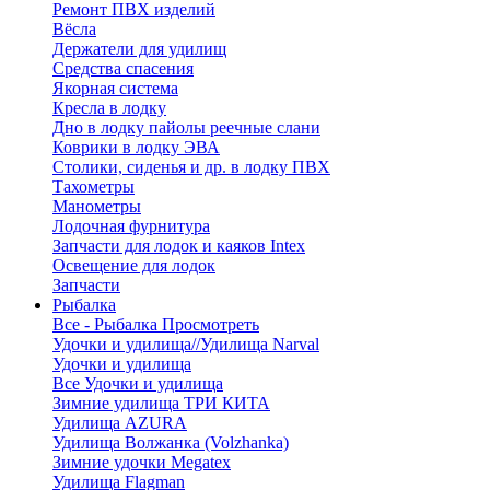
Ремонт ПВХ изделий
Вёсла
Держатели для удилищ
Средства спасения
Якорная система
Кресла в лодку
Дно в лодку пайолы реечные слани
Коврики в лодку ЭВА
Столики, сиденья и др. в лодку ПВХ
Тахометры
Манометры
Лодочная фурнитура
Запчасти для лодок и каяков Intex
Освещение для лодок
Запчасти
Рыбалка
Все - Рыбалка
Просмотреть
Удочки и удилища//Удилища Narval
Удочки и удилища
Все Удочки и удилища
Зимние удилища ТРИ КИТА
Удилища AZURA
Удилища Волжанка (Volzhanka)
Зимние удочки Megatex
Удилища Flagman