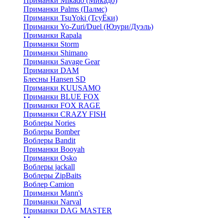
Приманки Mikado (Микадо)
Приманки Palms (Палмс)
Приманки TsuYoki (ТсуЁки)
Приманки Yo-Zuri/Duel (Юзури/Дуэль)
Приманки Rapala
Приманки Storm
Приманки Shimano
Приманки Savage Gear
Приманки DAM
Блесны Hansen SD
Приманки KUUSAMO
Приманки BLUE FOX
Приманки FOX RAGE
Приманки CRAZY FISH
Воблеры Nories
Воблеры Bomber
Воблеры Bandit
Приманки Booyah
Приманки Osko
Воблеры jackall
Воблеры ZipBaits
Воблер Camion
Приманки Mann's
Приманки Narval
Приманки DAG MASTER