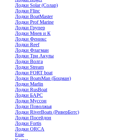
Лодки Solar (Солар)
Лодки Flinc
Лодки BoatMaster
Лодки Prof Marine
Лодки Групер
Лодки Мнев и К
Лодки Феникс
Лодки Reef
Лодки Флагман
Лодки Три Акулы
Лодки Волга
Лодки Stream
Лодки FORT boat
Лодки BoatsMan (Боцман)
Лодки Marlin
Лодки RusBoat
Лодки БАРС
Лодки Муссон
Лодки Поволжья
Лодки RiverBoats (РиверБотс)
Лодки Посейдон
Лодки Fortis
Лодки ORCA
Еще