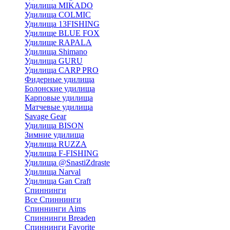
Удилища MIKADO
Удилища COLMIC
Удилища 13FISHING
Удилище BLUE FOX
Удилище RAPALA
Удилища Shimano
Удилища GURU
Удилища CARP PRO
Фидерные удилища
Болонские удилища
Карповые удилища
Матчевые удилища
Savage Gear
Удилища BISON
Зимние удилища
Удилища RUZZA
Удилища F-FISHING
Удилища @SnastiZdraste
Удилища Narval
Удилища Gan Craft
Спиннинги
Все Спиннинги
Спиннинги Aims
Спиннинги Breaden
Спиннинги Favorite