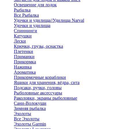
Освещение для лодок
Рыбалка
Все Рыбалка
Удочки и удилища//Удилища Narval
Удочки и удилища
Спиннинги
Катушки
Лески
Крючки, грузы, оснастка
Плетенки
Приманки
Прикормка
Наживка
Ароматика
Прикормочные кораблики
Ящики для хранения, вёдра, сита
Подсаки, ручки, головы
Рыболовные аксессуары
Раколовки, экраны рыболовные
Сани-Волокуши
Зимняя рыбалка
Эхолоты
Все Эхолоты
Эхолоты Garmin