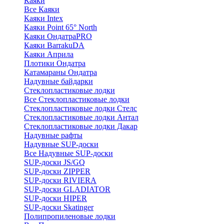
Каяки
Все Каяки
Каяки Intex
Каяки Point 65° North
Каяки ОндатраPRO
Каяки BarrakuDA
Каяки Априла
Плотики Ондатра
Катамараны Ондатра
Надувные байдарки
Стеклопластиковые лодки
Все Стеклопластиковые лодки
Стеклопластиковые лодки Стелс
Стеклопластиковые лодки Антал
Стеклопластиковые лодки Дакар
Надувные рафты
Надувные SUP-доски
Все Надувные SUP-доски
SUP-доски JS/GQ
SUP-доски ZIPPER
SUP-доски RIVIERA
SUP-доски GLADIATOR
SUP-доски HIPER
SUP-доски Skatinger
Полипропиленовые лодки