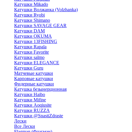
Катушки Mikado
Катушки Волжанка (Volzhanka)
Катушки Ryobi
Катушки Shimano
Катушки SAVAGE GEAR
Катушки DAM
Катушки OKUMA
Катушки 13FISHING
Катушки Rapala
Катушки Favorite
Катушки salmo
Катушки ELEGANCE
Катушки Guru
Матчевые катушки
Карповые катушки
Фидерные катушки
Катушка безынерционная
Катушки Haibo
Катушки Mifine
Катушки Aoqiusite
Катушки RUZZA
Катушки @SnastiZdraste
Лески
Все Лески
Flagman (Флагман)