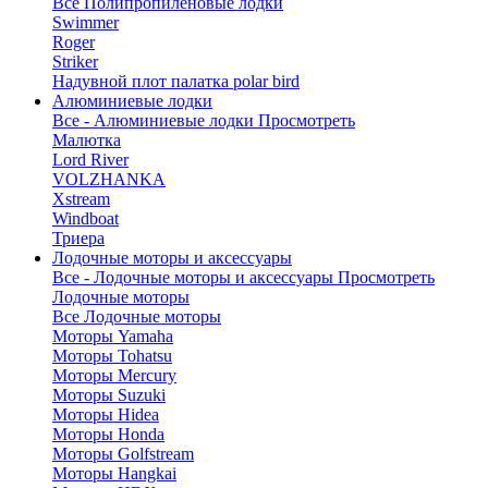
Все Полипропиленовые лодки
Swimmer
Roger
Striker
Надувной плот палатка polar bird
Алюминиевые лодки
Все - Алюминиевые лодки
Просмотреть
Малютка
Lord River
VOLZHANKA
Xstream
Windboat
Триера
Лодочные моторы и аксессуары
Все - Лодочные моторы и аксессуары
Просмотреть
Лодочные моторы
Все Лодочные моторы
Моторы Yamaha
Моторы Tohatsu
Моторы Mercury
Моторы Suzuki
Моторы Hidea
Моторы Honda
Моторы Golfstream
Моторы Hangkai