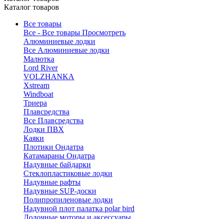
Каталог товаров
Все товары
Все - Все товары
Просмотреть
Алюминиевые лодки
Все Алюминиевые лодки
Малютка
Lord River
VOLZHANKA
Xstream
Windboat
Триера
Плавсредства
Все Плавсредства
Лодки ПВХ
Каяки
Плотики Ондатра
Катамараны Ондатра
Надувные байдарки
Стеклопластиковые лодки
Надувные рафты
Надувные SUP-доски
Полипропиленовые лодки
Надувной плот палатка polar bird
Лодочные моторы и аксессуары