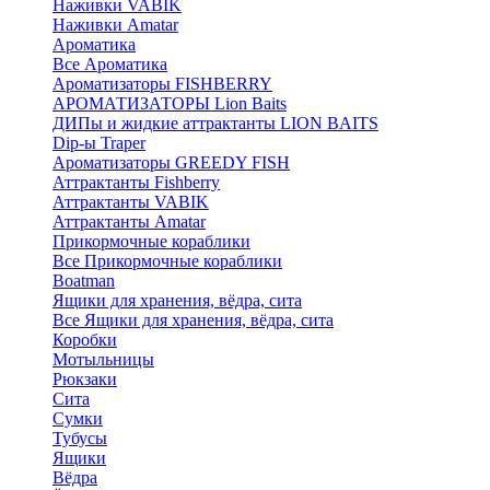
Наживки VABIK
Наживки Amatar
Ароматика
Все Ароматика
Ароматизаторы FISHBERRY
АРОМАТИЗАТОРЫ Lion Baits
ДИПы и жидкие аттрактанты LION BAITS
Dip-ы Traper
Ароматизаторы GREEDY FISH
Аттрактанты Fishberry
Аттрактанты VABIK
Аттрактанты Amatar
Прикормочные кораблики
Все Прикормочные кораблики
Boatman
Ящики для хранения, вёдра, сита
Все Ящики для хранения, вёдра, сита
Коробки
Мотыльницы
Рюкзаки
Сита
Сумки
Тубусы
Ящики
Вёдра