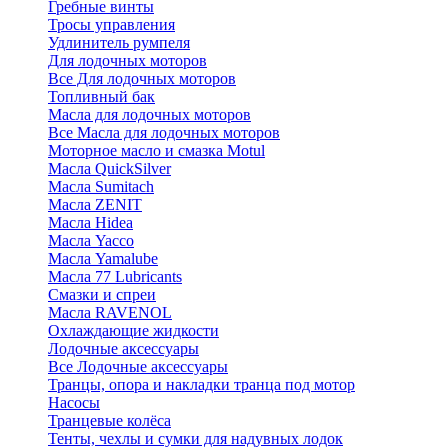
Гребные винты
Тросы управления
Удлинитель румпеля
Для лодочных моторов
Все Для лодочных моторов
Топливный бак
Масла для лодочных моторов
Все Масла для лодочных моторов
Моторное масло и смазка Motul
Масла QuickSilver
Масла Sumitach
Масла ZENIT
Масла Hidea
Масла Yacco
Масла Yamalube
Масла 77 Lubricants
Смазки и спреи
Масла RAVENOL
Охлаждающие жидкости
Лодочные аксессуары
Все Лодочные аксессуары
Транцы, опора и накладки транца под мотор
Насосы
Транцевые колёса
Тенты, чехлы и сумки для надувных лодок