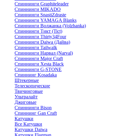
Спиннинги Graphiteleader
Спиннинги MIKADO
Спиннинги SnastiZdraste
Спиннинги YAMAGA Blanks
Спиннинги Волжанка (Volzhanka)
Спиннинги Тикт (Tict)
Спиннинги Thirty34Four
Спиннинги Daiwa (Дайва)
Спиннинги Tailwalk
Спиннинги Нарвал (Narval)
Спиннинги Major Craft
Спиннинги Xesta Black
Спиннинги G-STONE
Спиннинг Kosadaka
Штекерные
Телескопические
Твичинговые
Ультралайт
Джиговые
Спиннинги Bison
Спиннинг Gan Craft
Катушки
Все Катушки
Катушки Daiwa
Катушки Flagman