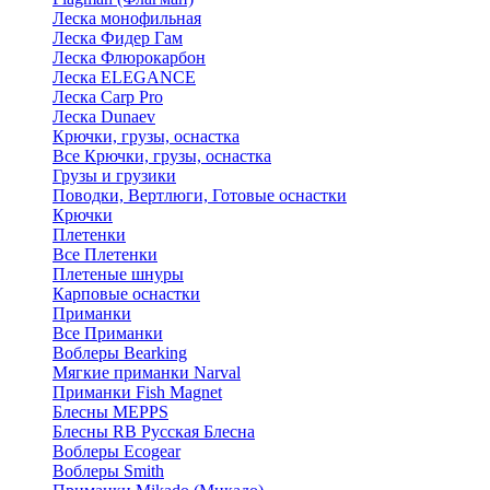
Леска монофильная
Леска Фидер Гам
Леска Флюрокарбон
Леска ELEGANCE
Леска Carp Pro
Леска Dunaev
Крючки, грузы, оснастка
Все Крючки, грузы, оснастка
Грузы и грузики
Поводки, Вертлюги, Готовые оснастки
Крючки
Плетенки
Все Плетенки
Плетеные шнуры
Карповые оснастки
Приманки
Все Приманки
Воблеры Bearking
Мягкие приманки Narval
Приманки Fish Magnet
Блесны MEPPS
Блесны RB Русская Блесна
Воблеры Ecogear
Воблеры Smith