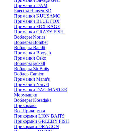
Приманки Savage Gear
Приманки DAM
Блесны Hansen SD
Приманки KUUSAMO
Приманки BLUE FOX
Приманки FOX RAGE
Приманки CRAZY FISH
Воблеры Nories
Воблеры Bomber
Воблеры Bandit
Приманки Booyah
Приманки Osko
Воблеры jackall
Воблеры ZipBaits
Воблер Camion
Приманки Mann's
Приманки Narval
Приманки DAG MASTER
Мормышки
Воблеры Kosadaka
Прикормка
Все Прикормка
Прикормки LION BAITS
Прикормки GREEDY FISH
Прикормки DRAGON