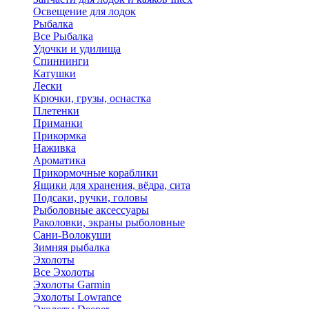
Освещение для лодок
Рыбалка
Все Рыбалка
Удочки и удилища
Спиннинги
Катушки
Лески
Крючки, грузы, оснастка
Плетенки
Приманки
Прикормка
Наживка
Ароматика
Прикормочные кораблики
Ящики для хранения, вёдра, сита
Подсаки, ручки, головы
Рыболовные аксессуары
Раколовки, экраны рыболовные
Сани-Волокуши
Зимняя рыбалка
Эхолоты
Все Эхолоты
Эхолоты Garmin
Эхолоты Lowrance