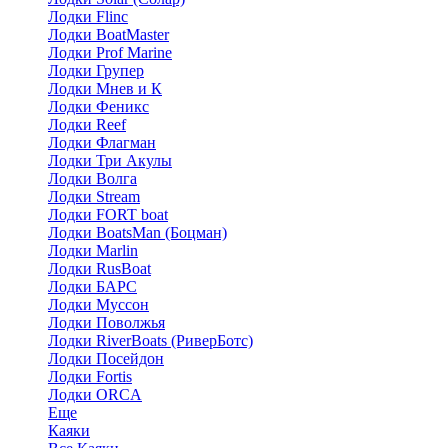
Лодки Flinc
Лодки BoatMaster
Лодки Prof Marine
Лодки Групер
Лодки Мнев и К
Лодки Феникс
Лодки Reef
Лодки Флагман
Лодки Три Акулы
Лодки Волга
Лодки Stream
Лодки FORT boat
Лодки BoatsMan (Боцман)
Лодки Marlin
Лодки RusBoat
Лодки БАРС
Лодки Муссон
Лодки Поволжья
Лодки RiverBoats (РиверБотс)
Лодки Посейдон
Лодки Fortis
Лодки ORCA
Еще
Каяки