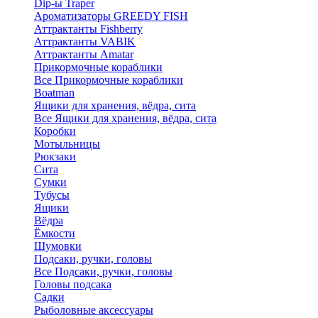
Dip-ы Traper
Ароматизаторы GREEDY FISH
Аттрактанты Fishberry
Аттрактанты VABIK
Аттрактанты Amatar
Прикормочные кораблики
Все Прикормочные кораблики
Boatman
Ящики для хранения, вёдра, сита
Все Ящики для хранения, вёдра, сита
Коробки
Мотыльницы
Рюкзаки
Сита
Сумки
Тубусы
Ящики
Вёдра
Ёмкости
Шумовки
Подсаки, ручки, головы
Все Подсаки, ручки, головы
Головы подсака
Садки
Рыболовные аксессуары