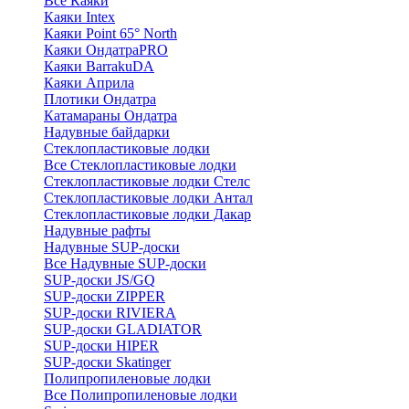
Все Каяки
Каяки Intex
Каяки Point 65° North
Каяки ОндатраPRO
Каяки BarrakuDA
Каяки Априла
Плотики Ондатра
Катамараны Ондатра
Надувные байдарки
Стеклопластиковые лодки
Все Стеклопластиковые лодки
Стеклопластиковые лодки Стелс
Стеклопластиковые лодки Антал
Стеклопластиковые лодки Дакар
Надувные рафты
Надувные SUP-доски
Все Надувные SUP-доски
SUP-доски JS/GQ
SUP-доски ZIPPER
SUP-доски RIVIERA
SUP-доски GLADIATOR
SUP-доски HIPER
SUP-доски Skatinger
Полипропиленовые лодки
Все Полипропиленовые лодки