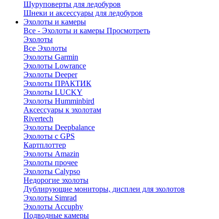
Шуруповерты для ледобуров
Шнеки и аксессуары для ледобуров
Эхолоты и камеры
Все - Эхолоты и камеры
Просмотреть
Эхолоты
Все Эхолоты
Эхолоты Garmin
Эхолоты Lowrance
Эхолоты Deeper
Эхолоты ПРАКТИК
Эхолоты LUCKY
Эхолоты Humminbird
Аксессуары к эхолотам
Rivertech
Эхолоты Deepbalance
Эхолоты с GPS
Картплоттер
Эхолоты Amazin
Эхолоты прочее
Эхолоты Calypso
Недорогие эхолоты
Дублирующие мониторы, дисплеи для эхолотов
Эхолоты Simrad
Эхолоты Accuphy
Подводные камеры