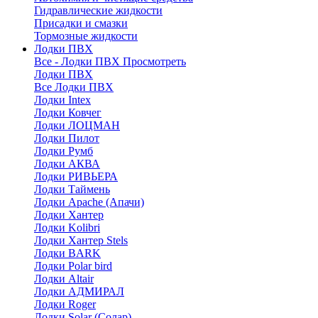
Гидравлические жидкости
Присадки и смазки
Тормозные жидкости
Лодки ПВХ
Все - Лодки ПВХ
Просмотреть
Лодки ПВХ
Все Лодки ПВХ
Лодки Intex
Лодки Ковчег
Лодки ЛОЦМАН
Лодки Пилот
Лодки Румб
Лодки АКВА
Лодки РИВЬЕРА
Лодки Таймень
Лодки Apache (Апачи)
Лодки Хантер
Лодки Kolibri
Лодки Хантер Stels
Лодки BARK
Лодки Polar bird
Лодки Altair
Лодки АДМИРАЛ
Лодки Roger
Лодки Solar (Солар)