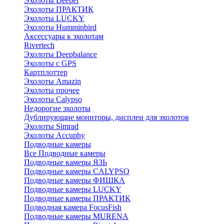
Эхолоты Deeper
Эхолоты ПРАКТИК
Эхолоты LUCKY
Эхолоты Humminbird
Аксессуары к эхолотам
Rivertech
Эхолоты Deepbalance
Эхолоты с GPS
Картплоттер
Эхолоты Amazin
Эхолоты прочее
Эхолоты Calypso
Недорогие эхолоты
Дублирующие мониторы, дисплеи для эхолотов
Эхолоты Simrad
Эхолоты Accuphy
Подводные камеры
Все Подводные камеры
Подводные камеры ЯЗЬ
Подводные камеры CALYPSO
Подводные камеры ФИШКА
Подводные камеры LUCKY
Подводные камеры ПРАКТИК
Подводная камера FocusFish
Подводные камеры MURENA