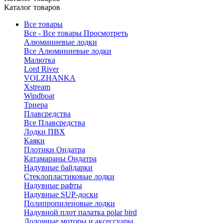
Каталог товаров
Все товары
Все - Все товары
Просмотреть
Алюминиевые лодки
Все Алюминиевые лодки
Малютка
Lord River
VOLZHANKA
Xstream
Windboat
Триера
Плавсредства
Все Плавсредства
Лодки ПВХ
Каяки
Плотики Ондатра
Катамараны Ондатра
Надувные байдарки
Стеклопластиковые лодки
Надувные рафты
Надувные SUP-доски
Полипропиленовые лодки
Надувной плот палатка polar bird
Лодочные моторы и аксессуары