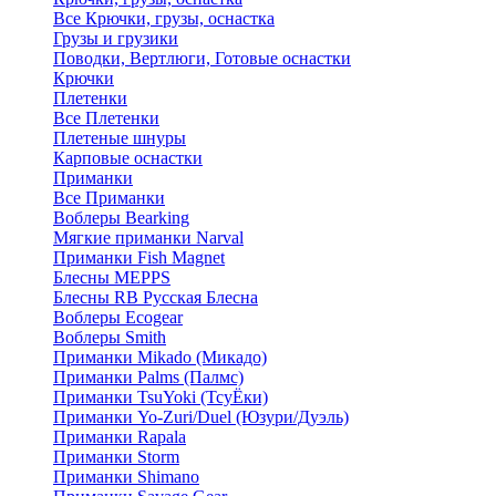
Все Крючки, грузы, оснастка
Грузы и грузики
Поводки, Вертлюги, Готовые оснастки
Крючки
Плетенки
Все Плетенки
Плетеные шнуры
Карповые оснастки
Приманки
Все Приманки
Воблеры Bearking
Мягкие приманки Narval
Приманки Fish Magnet
Блесны MEPPS
Блесны RB Русская Блесна
Воблеры Ecogear
Воблеры Smith
Приманки Mikado (Микадо)
Приманки Palms (Палмс)
Приманки TsuYoki (ТсуЁки)
Приманки Yo-Zuri/Duel (Юзури/Дуэль)
Приманки Rapala
Приманки Storm
Приманки Shimano