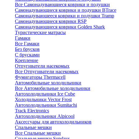
Все Самонадувающиеся коврики и подушки
Самонадувающиеся коврики и подушки BTrace
Самонадувающееся коврики и подушки Tramp
Самонадувающиеся коврики RSP
Самонадувающиеся коврики Golden Shark
Туристические матрасы
Гамаки
Все Гамаки
Без брусков
С брусками
Крепление
Отпугиватели насекомых
Все Отпугиватели насекомых
Фумигаторы Thermacell
Автомобильные холодильники
Все Автомобильные холодильники
Автохолодильники Ice Cube
Холодильники Vector Frost
Автохолодильники Sumitachi
Track Electronics
Автохолодильники Alpicool
Аксессуары для автохолодильников
Спальные мешки
Все Спальные мешки
Спальные мешки Sundays