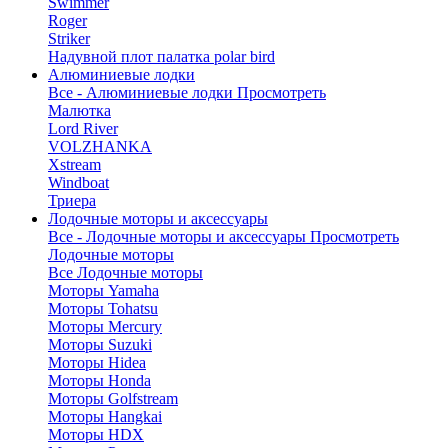
Swimmer
Roger
Striker
Надувной плот палатка polar bird
Алюминиевые лодки
Все - Алюминиевые лодки
Просмотреть
Малютка
Lord River
VOLZHANKA
Xstream
Windboat
Триера
Лодочные моторы и аксессуары
Все - Лодочные моторы и аксессуары
Просмотреть
Лодочные моторы
Все Лодочные моторы
Моторы Yamaha
Моторы Tohatsu
Моторы Mercury
Моторы Suzuki
Моторы Hidea
Моторы Honda
Моторы Golfstream
Моторы Hangkai
Моторы HDX