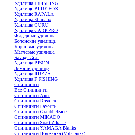
Удилища 13FISHING
Удилище BLUE FOX
Удилище RAPALA
Удилища Shimano
Удилища GURU
Удилища CARP PRO
Фидерные удилища
Болонские удилища
Карповые удилища
Матчевые удилища
Savage Gear
Удилища BISON
Зимние удилища
Удилища RUZZA
Удилища F-FISHING
Спиннинги
Все Спиннинги
Спиннинги Aims
Спиннинги Breaden
Спиннинги Favorite
Спиннинги Graphiteleader
Спиннинги MIKADO
Спиннинги SnastiZdraste
Спиннинги YAMAGA Blanks
Спиннинги Волжанка (Volzhanka)