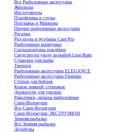
Все Рыболовные аксессуары
Жерлицы
Инструменты
Платформы и столы
Поплавки и Маркеры
Прочие рыболовные аксессуары
Рогатки
Род-поды и буз-бары Carp Pro
Рыболовные кормушки
Сигнализаторы поклёвки
Средство по уходу за рыбой Lion Baits
Сушилки для рыбы
Треноги
Рыболовные аксессуары ELEGANCE
Рыболовные аксессуары Flagman
Стопор для бойлов
Кивок зимний, сторожок
Держатели для удилищ
Раколовки, экраны рыболовные
Сани-Волокуши
Все Сани-Волокуши
Сани-Волокуши ЭКСТРУЗИОН
Зимняя рыбалка
Все Зимняя рыбалка
Ледобуры