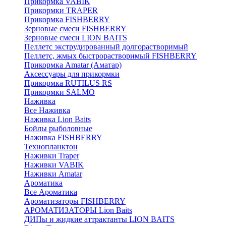
Прикормка VABIK
Прикормки TRAPER
Прикормка FISHBERRY
Зерновые смеси FISHBERRY
Зерновые смеси LION BAITS
Пеллетс экструдированный долгорастворимый
Пеллетс, жмых быстрорастворимый FISHBERRY
Прикормка Amatar (Аматар)
Аксессуары для прикормки
Прикормка RUTILUS RS
Прикормки SALMO
Наживка
Все Наживка
Наживка Lion Baits
Бойлы рыболовные
Наживка FISHBERRY
Технопланктон
Наживки Traper
Наживки VABIK
Наживки Amatar
Ароматика
Все Ароматика
Ароматизаторы FISHBERRY
АРОМАТИЗАТОРЫ Lion Baits
ДИПы и жидкие аттрактанты LION BAITS