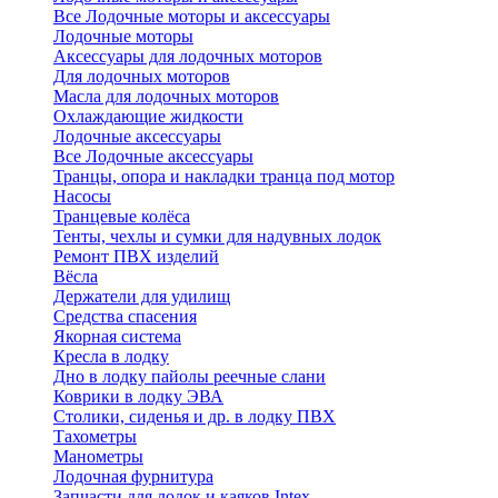
Все Лодочные моторы и аксессуары
Лодочные моторы
Аксессуары для лодочных моторов
Для лодочных моторов
Масла для лодочных моторов
Охлаждающие жидкости
Лодочные аксессуары
Все Лодочные аксессуары
Транцы, опора и накладки транца под мотор
Насосы
Транцевые колёса
Тенты, чехлы и сумки для надувных лодок
Ремонт ПВХ изделий
Вёсла
Держатели для удилищ
Средства спасения
Якорная система
Кресла в лодку
Дно в лодку пайолы реечные слани
Коврики в лодку ЭВА
Столики, сиденья и др. в лодку ПВХ
Тахометры
Манометры
Лодочная фурнитура
Запчасти для лодок и каяков Intex