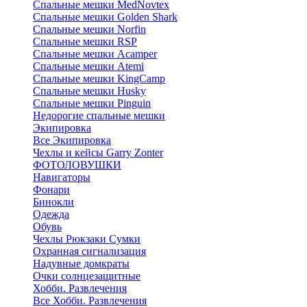
Cпальные мешки MedNovtex
Спальные мешки Golden Shark
Спальные мешки Norfin
Спальные мешки RSP
Спальные мешки Acamper
Спальные мешки Atemi
Спальные мешки KingCamp
Спальные мешки Husky
Спальные мешки Pinguin
Недорогие спальные мешки
Экипировка
Все Экипировка
Чехлы и кейсы Garry Zonter
ФОТОЛОВУШКИ
Навигаторы
Фонари
Бинокли
Одежда
Обувь
Чехлы Рюкзаки Сумки
Охранная сигнализация
Надувные домкраты
Очки солнцезащитные
Хобби. Развлечения
Все Хобби. Развлечения