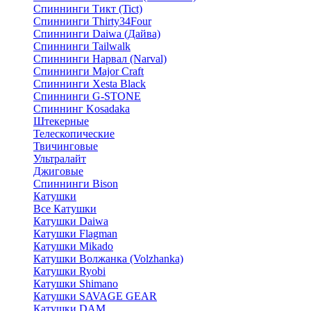
Спиннинги Тикт (Tict)
Спиннинги Thirty34Four
Спиннинги Daiwa (Дайва)
Спиннинги Tailwalk
Спиннинги Нарвал (Narval)
Спиннинги Major Craft
Спиннинги Xesta Black
Спиннинги G-STONE
Спиннинг Kosadaka
Штекерные
Телескопические
Твичинговые
Ультралайт
Джиговые
Спиннинги Bison
Катушки
Все Катушки
Катушки Daiwa
Катушки Flagman
Катушки Mikado
Катушки Волжанка (Volzhanka)
Катушки Ryobi
Катушки Shimano
Катушки SAVAGE GEAR
Катушки DAM