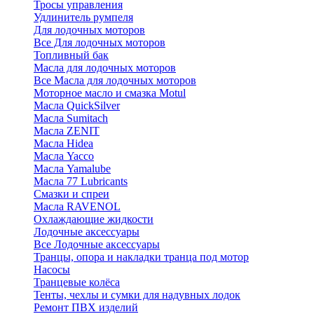
Тросы управления
Удлинитель румпеля
Для лодочных моторов
Все Для лодочных моторов
Топливный бак
Масла для лодочных моторов
Все Масла для лодочных моторов
Моторное масло и смазка Motul
Масла QuickSilver
Масла Sumitach
Масла ZENIT
Масла Hidea
Масла Yacco
Масла Yamalube
Масла 77 Lubricants
Смазки и спреи
Масла RAVENOL
Охлаждающие жидкости
Лодочные аксессуары
Все Лодочные аксессуары
Транцы, опора и накладки транца под мотор
Насосы
Транцевые колёса
Тенты, чехлы и сумки для надувных лодок
Ремонт ПВХ изделий