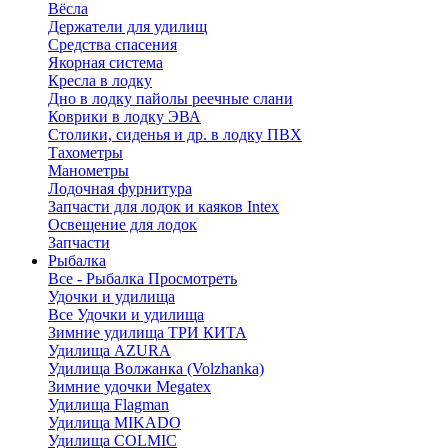
Вёсла
Держатели для удилищ
Средства спасения
Якорная система
Кресла в лодку
Дно в лодку пайолы реечные слани
Коврики в лодку ЭВА
Столики, сиденья и др. в лодку ПВХ
Тахометры
Манометры
Лодочная фурнитура
Запчасти для лодок и каяков Intex
Освещение для лодок
Запчасти
Рыбалка
Все - Рыбалка
Просмотреть
Удочки и удилища
Все Удочки и удилища
Зимние удилища ТРИ КИТА
Удилища AZURA
Удилища Волжанка (Volzhanka)
Зимние удочки Megatex
Удилища Flagman
Удилища MIKADO
Удилища COLMIC