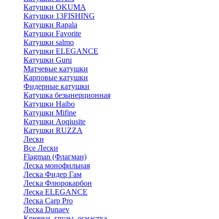
Катушки OKUMA
Катушки 13FISHING
Катушки Rapala
Катушки Favorite
Катушки salmo
Катушки ELEGANCE
Катушки Guru
Матчевые катушки
Карповые катушки
Фидерные катушки
Катушка безынерционная
Катушки Haibo
Катушки Mifine
Катушки Aoqiusite
Катушки RUZZA
Лески
Все Лески
Flagman (Флагман)
Леска монофильная
Леска Фидер Гам
Леска Флюрокарбон
Леска ELEGANCE
Леска Carp Pro
Леска Dunaev
Крючки, грузы, оснастка