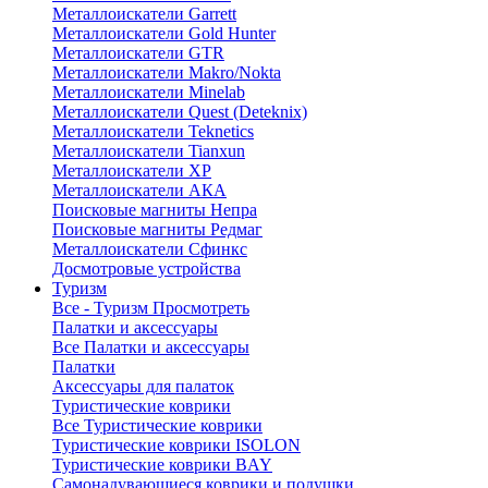
Металлоискатели Garrett
Металлоискатели Gold Hunter
Металлоискатели GTR
Металлоискатели Makro/Nokta
Металлоискатели Minelab
Металлоискатели Quest (Deteknix)
Металлоискатели Teknetics
Металлоискатели Tianxun
Металлоискатели XP
Металлоискатели АКА
Поисковые магниты Непра
Поисковые магниты Редмаг
Металлоискатели Сфинкс
Досмотровые устройства
Туризм
Все - Туризм
Просмотреть
Палатки и аксессуары
Все Палатки и аксессуары
Палатки
Аксессуары для палаток
Туристические коврики
Все Туристические коврики
Туристические коврики ISOLON
Туристические коврики BAY
Самонадувающиеся коврики и подушки