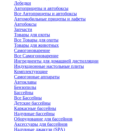
Лебедки
Автоприцепы и автобоксы
Все Автоприцепы и автобоксы
Автомобильные прицепы и лафеты
Автобоксы
Запчасти
Товары для охоты
Все Товары для охоты
Товары для животных
Самогоноварение
Все Самогоноварение
Ингредиенты для домашней дистилляции
Индукционные настольные плиты
Комплектующие
Самогонные аппараты
Автоклавы
Бензопилы
Бассейны
Все Бассейны
Детские бассейны
Каркасные бассейны
Надувные бассейны
Оборудование для бассейнов
Аксессуары для бассейнов
Надувные джакузи (SPA)