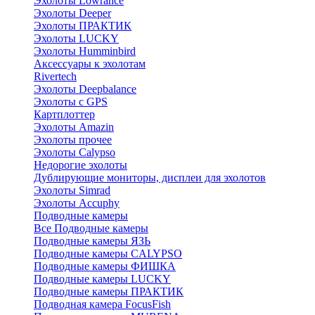
Эхолоты Lowrance
Эхолоты Deeper
Эхолоты ПРАКТИК
Эхолоты LUCKY
Эхолоты Humminbird
Аксессуары к эхолотам
Rivertech
Эхолоты Deepbalance
Эхолоты с GPS
Картплоттер
Эхолоты Amazin
Эхолоты прочее
Эхолоты Calypso
Недорогие эхолоты
Дублирующие мониторы, дисплеи для эхолотов
Эхолоты Simrad
Эхолоты Accuphy
Подводные камеры
Все Подводные камеры
Подводные камеры ЯЗЬ
Подводные камеры CALYPSO
Подводные камеры ФИШКА
Подводные камеры LUCKY
Подводные камеры ПРАКТИК
Подводная камера FocusFish