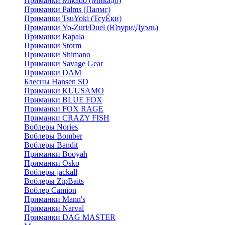
Приманки Mikado (Микадо)
Приманки Palms (Палмс)
Приманки TsuYoki (ТсуЁки)
Приманки Yo-Zuri/Duel (Юзури/Дуэль)
Приманки Rapala
Приманки Storm
Приманки Shimano
Приманки Savage Gear
Приманки DAM
Блесны Hansen SD
Приманки KUUSAMO
Приманки BLUE FOX
Приманки FOX RAGE
Приманки CRAZY FISH
Воблеры Nories
Воблеры Bomber
Воблеры Bandit
Приманки Booyah
Приманки Osko
Воблеры jackall
Воблеры ZipBaits
Воблер Camion
Приманки Mann's
Приманки Narval
Приманки DAG MASTER