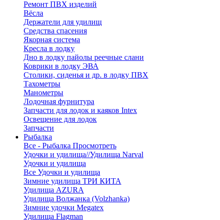
Ремонт ПВХ изделий
Вёсла
Держатели для удилищ
Средства спасения
Якорная система
Кресла в лодку
Дно в лодку пайолы реечные слани
Коврики в лодку ЭВА
Столики, сиденья и др. в лодку ПВХ
Тахометры
Манометры
Лодочная фурнитура
Запчасти для лодок и каяков Intex
Освещение для лодок
Запчасти
Рыбалка
Все - Рыбалка
Просмотреть
Удочки и удилища//Удилища Narval
Удочки и удилища
Все Удочки и удилища
Зимние удилища ТРИ КИТА
Удилища AZURA
Удилища Волжанка (Volzhanka)
Зимние удочки Megatex
Удилища Flagman