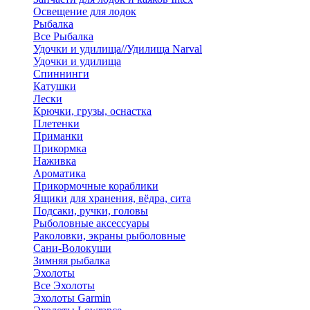
Освещение для лодок
Рыбалка
Все Рыбалка
Удочки и удилища//Удилища Narval
Удочки и удилища
Спиннинги
Катушки
Лески
Крючки, грузы, оснастка
Плетенки
Приманки
Прикормка
Наживка
Ароматика
Прикормочные кораблики
Ящики для хранения, вёдра, сита
Подсаки, ручки, головы
Рыболовные аксессуары
Раколовки, экраны рыболовные
Сани-Волокуши
Зимняя рыбалка
Эхолоты
Все Эхолоты
Эхолоты Garmin