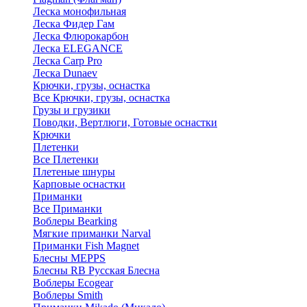
Леска монофильная
Леска Фидер Гам
Леска Флюрокарбон
Леска ELEGANCE
Леска Carp Pro
Леска Dunaev
Крючки, грузы, оснастка
Все Крючки, грузы, оснастка
Грузы и грузики
Поводки, Вертлюги, Готовые оснастки
Крючки
Плетенки
Все Плетенки
Плетеные шнуры
Карповые оснастки
Приманки
Все Приманки
Воблеры Bearking
Мягкие приманки Narval
Приманки Fish Magnet
Блесны MEPPS
Блесны RB Русская Блесна
Воблеры Ecogear
Воблеры Smith