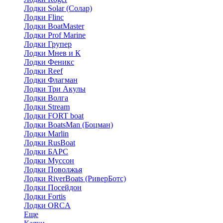
Лодки Solar (Солар)
Лодки Flinc
Лодки BoatMaster
Лодки Prof Marine
Лодки Групер
Лодки Мнев и К
Лодки Феникс
Лодки Reef
Лодки Флагман
Лодки Три Акулы
Лодки Волга
Лодки Stream
Лодки FORT boat
Лодки BoatsMan (Боцман)
Лодки Marlin
Лодки RusBoat
Лодки БАРС
Лодки Муссон
Лодки Поволжья
Лодки RiverBoats (РиверБотс)
Лодки Посейдон
Лодки Fortis
Лодки ORCA
Еще