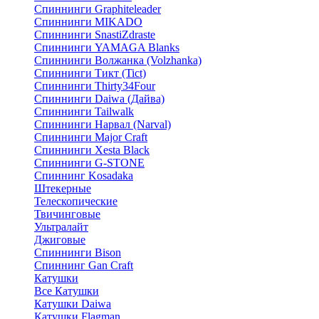
Спиннинги Graphiteleader
Спиннинги MIKADO
Спиннинги SnastiZdraste
Спиннинги YAMAGA Blanks
Спиннинги Волжанка (Volzhanka)
Спиннинги Тикт (Tict)
Спиннинги Thirty34Four
Спиннинги Daiwa (Дайва)
Спиннинги Tailwalk
Спиннинги Нарвал (Narval)
Спиннинги Major Craft
Спиннинги Xesta Black
Спиннинги G-STONE
Спиннинг Kosadaka
Штекерные
Телескопические
Твичинговые
Ультралайт
Джиговые
Спиннинги Bison
Спиннинг Gan Craft
Катушки
Все Катушки
Катушки Daiwa
Катушки Flagman