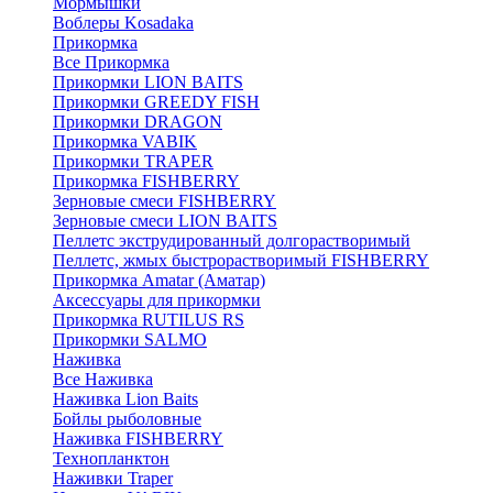
Мормышки
Воблеры Kosadaka
Прикормка
Все Прикормка
Прикормки LION BAITS
Прикормки GREEDY FISH
Прикормки DRAGON
Прикормка VABIK
Прикормки TRAPER
Прикормка FISHBERRY
Зерновые смеси FISHBERRY
Зерновые смеси LION BAITS
Пеллетс экструдированный долгорастворимый
Пеллетс, жмых быстрорастворимый FISHBERRY
Прикормка Amatar (Аматар)
Аксессуары для прикормки
Прикормка RUTILUS RS
Прикормки SALMO
Наживка
Все Наживка
Наживка Lion Baits
Бойлы рыболовные
Наживка FISHBERRY
Технопланктон
Наживки Traper