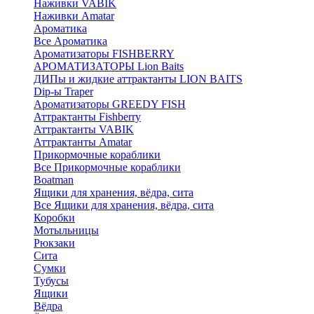
Наживки VABIK
Наживки Amatar
Ароматика
Все Ароматика
Ароматизаторы FISHBERRY
АРОМАТИЗАТОРЫ Lion Baits
ДИПы и жидкие аттрактанты LION BAITS
Dip-ы Traper
Ароматизаторы GREEDY FISH
Аттрактанты Fishberry
Аттрактанты VABIK
Аттрактанты Amatar
Прикормочные кораблики
Все Прикормочные кораблики
Boatman
Ящики для хранения, вёдра, сита
Все Ящики для хранения, вёдра, сита
Коробки
Мотыльницы
Рюкзаки
Сита
Сумки
Тубусы
Ящики
Вёдра