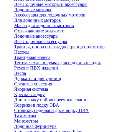
Все Лодочные моторы и аксессуары
Лодочные моторы
Аксессуары для лодочных моторов
Для лодочных моторов
Масла для лодочных моторов
Охлаждающие жидкости
Лодочные аксессуары
Все Лодочные аксессуары
Транцы, опора и накладки транца под мотор
Насосы
Транцевые колёса
Тенты, чехлы и сумки для надувных лодок
Ремонт ПВХ изделий
Вёсла
Держатели для удилищ
Средства спасения
Якорная система
Кресла в лодку
Дно в лодку пайолы реечные слани
Коврики в лодку ЭВА
Столики, сиденья и др. в лодку ПВХ
Тахометры
Манометры
Лодочная фурнитура
Запчасти для лодок и каяков Intex