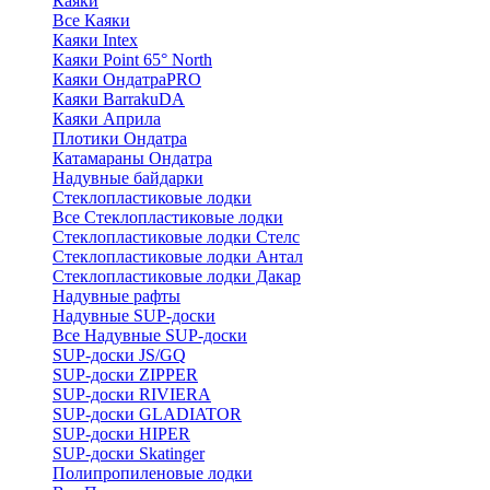
Каяки
Все Каяки
Каяки Intex
Каяки Point 65° North
Каяки ОндатраPRO
Каяки BarrakuDA
Каяки Априла
Плотики Ондатра
Катамараны Ондатра
Надувные байдарки
Стеклопластиковые лодки
Все Стеклопластиковые лодки
Стеклопластиковые лодки Стелс
Стеклопластиковые лодки Антал
Стеклопластиковые лодки Дакар
Надувные рафты
Надувные SUP-доски
Все Надувные SUP-доски
SUP-доски JS/GQ
SUP-доски ZIPPER
SUP-доски RIVIERA
SUP-доски GLADIATOR
SUP-доски HIPER
SUP-доски Skatinger
Полипропиленовые лодки