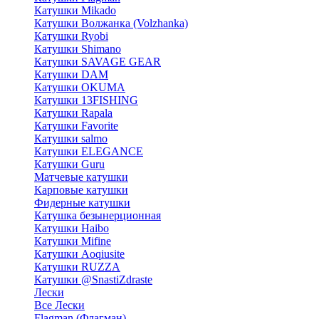
Катушки Mikado
Катушки Волжанка (Volzhanka)
Катушки Ryobi
Катушки Shimano
Катушки SAVAGE GEAR
Катушки DAM
Катушки OKUMA
Катушки 13FISHING
Катушки Rapala
Катушки Favorite
Катушки salmo
Катушки ELEGANCE
Катушки Guru
Матчевые катушки
Карповые катушки
Фидерные катушки
Катушка безынерционная
Катушки Haibo
Катушки Mifine
Катушки Aoqiusite
Катушки RUZZA
Катушки @SnastiZdraste
Лески
Все Лески
Flagman (Флагман)