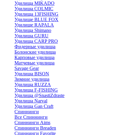
Удилища MIKADO
Удилища COLMIC
Удилища 13FISHING
Удилище BLUE FOX
Удилище RAPALA
Удилища Shimano
Удилища GURU
Удилища CARP PRO
Фидерные удилища
Болонские удилища
Карповые удилища
Матчевые удилища
Savage Gear
Удилища BISON
Зимние удилища
Удилища RUZZA
Удилища F-FISHING
Удилища @SnastiZdraste
Удилища Narval
Удилища Gan Craft
Спиннинги
Все Спиннинги
Спиннинги Aims
Спиннинги Breaden
Спиннинги Favorite