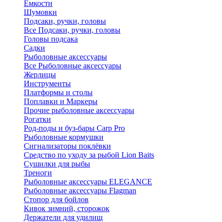
Ёмкости
Шумовки
Подсаки, ручки, головы
Все Подсаки, ручки, головы
Головы подсака
Садки
Рыболовные аксессуары
Все Рыболовные аксессуары
Жерлицы
Инструменты
Платформы и столы
Поплавки и Маркеры
Прочие рыболовные аксессуары
Рогатки
Род-поды и буз-бары Carp Pro
Рыболовные кормушки
Сигнализаторы поклёвки
Средство по уходу за рыбой Lion Baits
Сушилки для рыбы
Треноги
Рыболовные аксессуары ELEGANCE
Рыболовные аксессуары Flagman
Стопор для бойлов
Кивок зимний, сторожок
Держатели для удилищ