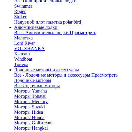
Все Полипропиленовые лодки
Swimmer
Roger
Striker
Надувной плот палатка polar bird
Алюминиевые лодки
Все - Алюминиевые лодки
Просмотреть
Малютка
Lord River
VOLZHANKA
Xstream
Windboat
Триера
Лодочные моторы и аксессуары
Все - Лодочные моторы и аксессуары
Просмотреть
Лодочные моторы
Все Лодочные моторы
Моторы Yamaha
Моторы Tohatsu
Моторы Mercury
Моторы Suzuki
Моторы Hidea
Моторы Honda
Моторы Golfstream
Моторы Hangkai