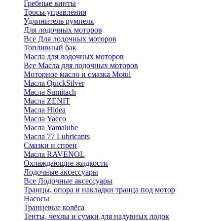
Гребные винты
Тросы управления
Удлинитель румпеля
Для лодочных моторов
Все Для лодочных моторов
Топливный бак
Масла для лодочных моторов
Все Масла для лодочных моторов
Моторное масло и смазка Motul
Масла QuickSilver
Масла Sumitach
Масла ZENIT
Масла Hidea
Масла Yacco
Масла Yamalube
Масла 77 Lubricants
Смазки и спреи
Масла RAVENOL
Охлаждающие жидкости
Лодочные аксессуары
Все Лодочные аксессуары
Транцы, опора и накладки транца под мотор
Насосы
Транцевые колёса
Тенты, чехлы и сумки для надувных лодок