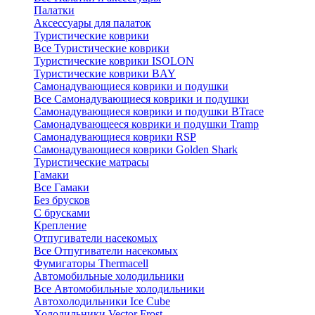
Палатки
Аксессуары для палаток
Туристические коврики
Все Туристические коврики
Туристические коврики ISOLON
Туристические коврики BAY
Самонадувающиеся коврики и подушки
Все Самонадувающиеся коврики и подушки
Самонадувающиеся коврики и подушки BTrace
Самонадувающееся коврики и подушки Tramp
Самонадувающиеся коврики RSP
Самонадувающиеся коврики Golden Shark
Туристические матрасы
Гамаки
Все Гамаки
Без брусков
С брусками
Крепление
Отпугиватели насекомых
Все Отпугиватели насекомых
Фумигаторы Thermacell
Автомобильные холодильники
Все Автомобильные холодильники
Автохолодильники Ice Cube
Холодильники Vector Frost