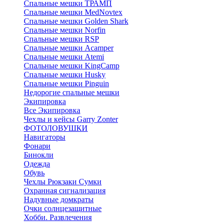
Спальные мешки ТРАМП
Cпальные мешки MedNovtex
Спальные мешки Golden Shark
Спальные мешки Norfin
Спальные мешки RSP
Спальные мешки Acamper
Спальные мешки Atemi
Спальные мешки KingCamp
Спальные мешки Husky
Спальные мешки Pinguin
Недорогие спальные мешки
Экипировка
Все Экипировка
Чехлы и кейсы Garry Zonter
ФОТОЛОВУШКИ
Навигаторы
Фонари
Бинокли
Одежда
Обувь
Чехлы Рюкзаки Сумки
Охранная сигнализация
Надувные домкраты
Очки солнцезащитные
Хобби. Развлечения