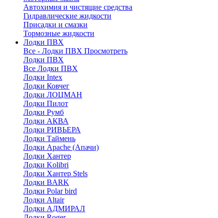
Автохимия и чистящие средства
Гидравлические жидкости
Присадки и смазки
Тормозные жидкости
Лодки ПВХ
Все - Лодки ПВХ
Просмотреть
Лодки ПВХ
Все Лодки ПВХ
Лодки Intex
Лодки Ковчег
Лодки ЛОЦМАН
Лодки Пилот
Лодки Румб
Лодки АКВА
Лодки РИВЬЕРА
Лодки Таймень
Лодки Apache (Апачи)
Лодки Хантер
Лодки Kolibri
Лодки Хантер Stels
Лодки BARK
Лодки Polar bird
Лодки Altair
Лодки АДМИРАЛ
Лодки Roger