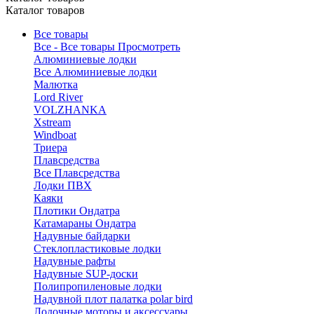
Каталог товаров
Все товары
Все - Все товары
Просмотреть
Алюминиевые лодки
Все Алюминиевые лодки
Малютка
Lord River
VOLZHANKA
Xstream
Windboat
Триера
Плавсредства
Все Плавсредства
Лодки ПВХ
Каяки
Плотики Ондатра
Катамараны Ондатра
Надувные байдарки
Стеклопластиковые лодки
Надувные рафты
Надувные SUP-доски
Полипропиленовые лодки
Надувной плот палатка polar bird
Лодочные моторы и аксессуары