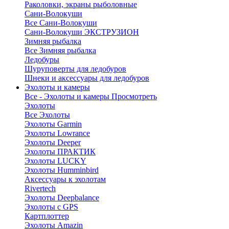
Раколовки, экраны рыболовные
Сани-Волокуши
Все Сани-Волокуши
Сани-Волокуши ЭКСТРУЗИОН
Зимняя рыбалка
Все Зимняя рыбалка
Ледобуры
Шуруповерты для ледобуров
Шнеки и аксессуары для ледобуров
Эхолоты и камеры
Все - Эхолоты и камеры
Просмотреть
Эхолоты
Все Эхолоты
Эхолоты Garmin
Эхолоты Lowrance
Эхолоты Deeper
Эхолоты ПРАКТИК
Эхолоты LUCKY
Эхолоты Humminbird
Аксессуары к эхолотам
Rivertech
Эхолоты Deepbalance
Эхолоты с GPS
Картплоттер
Эхолоты Amazin