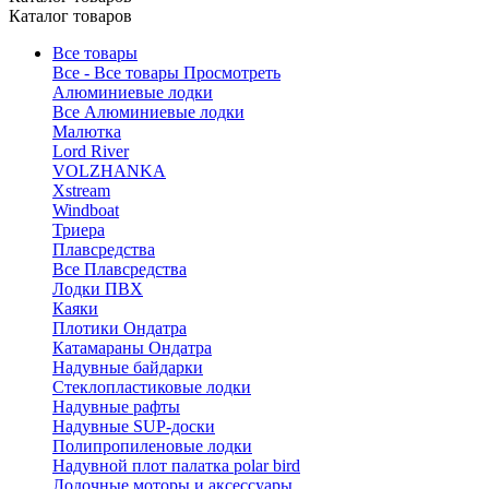
Каталог товаров
Все товары
Все - Все товары
Просмотреть
Алюминиевые лодки
Все Алюминиевые лодки
Малютка
Lord River
VOLZHANKA
Xstream
Windboat
Триера
Плавсредства
Все Плавсредства
Лодки ПВХ
Каяки
Плотики Ондатра
Катамараны Ондатра
Надувные байдарки
Стеклопластиковые лодки
Надувные рафты
Надувные SUP-доски
Полипропиленовые лодки
Надувной плот палатка polar bird
Лодочные моторы и аксессуары