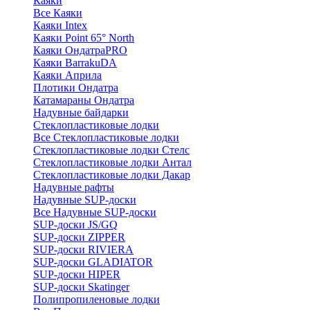
Каяки
Все Каяки
Каяки Intex
Каяки Point 65° North
Каяки ОндатраPRO
Каяки BarrakuDA
Каяки Априла
Плотики Ондатра
Катамараны Ондатра
Надувные байдарки
Стеклопластиковые лодки
Все Стеклопластиковые лодки
Стеклопластиковые лодки Стелс
Стеклопластиковые лодки Антал
Стеклопластиковые лодки Дакар
Надувные рафты
Надувные SUP-доски
Все Надувные SUP-доски
SUP-доски JS/GQ
SUP-доски ZIPPER
SUP-доски RIVIERA
SUP-доски GLADIATOR
SUP-доски HIPER
SUP-доски Skatinger
Полипропиленовые лодки