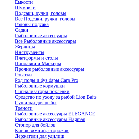
Ёмкости
Шумовки
Подсаки, ручки, головы
Все Подсаки, ручки, головы
Головы подсака
Садки
Рыболовные аксессуары
Все Рыболовные аксессуары
Жерлицы
Инструменты
Платформы и столы
Поплавки и Маркеры
Прочие рыболовные аксессуары
Рогатки
Род-поды и буз-бары Carp Pro
Рыболовные кормушки
Сигнализаторы поклёвки
Средство по уходу за рыбой Lion Baits
Сушилки для рыбы
Треноги
Рыболовные аксессуары ELEGANCE
Рыболовные аксессуары Flagman
Стопор для бойлов
Кивок зимний, сторожок
Держатели для удилищ