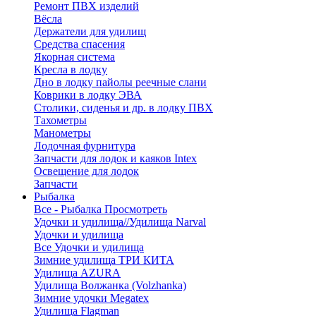
Ремонт ПВХ изделий
Вёсла
Держатели для удилищ
Средства спасения
Якорная система
Кресла в лодку
Дно в лодку пайолы реечные слани
Коврики в лодку ЭВА
Столики, сиденья и др. в лодку ПВХ
Тахометры
Манометры
Лодочная фурнитура
Запчасти для лодок и каяков Intex
Освещение для лодок
Запчасти
Рыбалка
Все - Рыбалка
Просмотреть
Удочки и удилища//Удилища Narval
Удочки и удилища
Все Удочки и удилища
Зимние удилища ТРИ КИТА
Удилища AZURA
Удилища Волжанка (Volzhanka)
Зимние удочки Megatex
Удилища Flagman