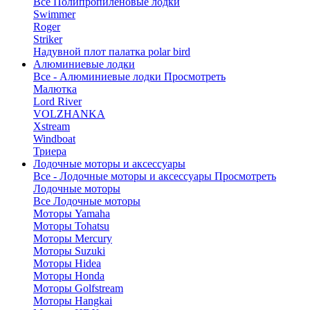
Все Полипропиленовые лодки
Swimmer
Roger
Striker
Надувной плот палатка polar bird
Алюминиевые лодки
Все - Алюминиевые лодки
Просмотреть
Малютка
Lord River
VOLZHANKA
Xstream
Windboat
Триера
Лодочные моторы и аксессуары
Все - Лодочные моторы и аксессуары
Просмотреть
Лодочные моторы
Все Лодочные моторы
Моторы Yamaha
Моторы Tohatsu
Моторы Mercury
Моторы Suzuki
Моторы Hidea
Моторы Honda
Моторы Golfstream
Моторы Hangkai