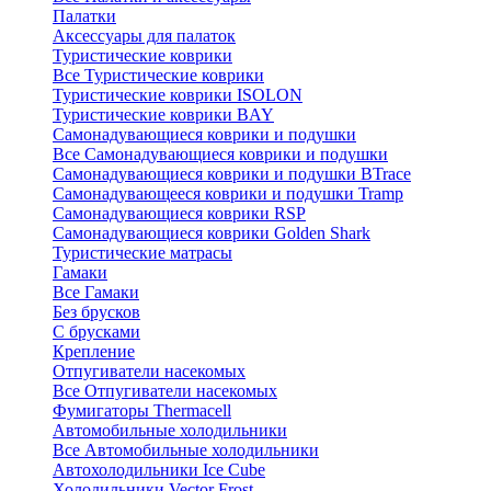
Палатки
Аксессуары для палаток
Туристические коврики
Все Туристические коврики
Туристические коврики ISOLON
Туристические коврики BAY
Самонадувающиеся коврики и подушки
Все Самонадувающиеся коврики и подушки
Самонадувающиеся коврики и подушки BTrace
Самонадувающееся коврики и подушки Tramp
Самонадувающиеся коврики RSP
Самонадувающиеся коврики Golden Shark
Туристические матрасы
Гамаки
Все Гамаки
Без брусков
С брусками
Крепление
Отпугиватели насекомых
Все Отпугиватели насекомых
Фумигаторы Thermacell
Автомобильные холодильники
Все Автомобильные холодильники
Автохолодильники Ice Cube
Холодильники Vector Frost