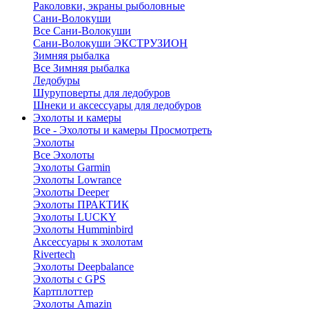
Раколовки, экраны рыболовные
Сани-Волокуши
Все Сани-Волокуши
Сани-Волокуши ЭКСТРУЗИОН
Зимняя рыбалка
Все Зимняя рыбалка
Ледобуры
Шуруповерты для ледобуров
Шнеки и аксессуары для ледобуров
Эхолоты и камеры
Все - Эхолоты и камеры
Просмотреть
Эхолоты
Все Эхолоты
Эхолоты Garmin
Эхолоты Lowrance
Эхолоты Deeper
Эхолоты ПРАКТИК
Эхолоты LUCKY
Эхолоты Humminbird
Аксессуары к эхолотам
Rivertech
Эхолоты Deepbalance
Эхолоты с GPS
Картплоттер
Эхолоты Amazin