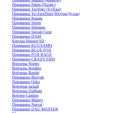
Приманки Mikado (Микадо)
Приманки Palms (Палмс)
Приманки TsuYoki (ТсуЁки)
Приманки Yo-Zuri/Duel (Юзури/Дуэль)
Приманки Rapala
Приманки Storm
Приманки Shimano
Приманки Savage Gear
Приманки DAM
Блесны Hansen SD
Приманки KUUSAMO
Приманки BLUE FOX
Приманки FOX RAGE
Приманки CRAZY FISH
Воблеры Nories
Воблеры Bomber
Воблеры Bandit
Приманки Booyah
Приманки Osko
Воблеры jackall
Воблеры ZipBaits
Воблер Camion
Приманки Mann's
Приманки Narval
Приманки DAG MASTER