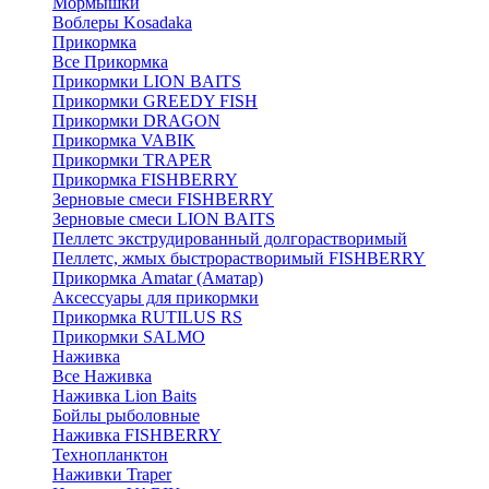
Мормышки
Воблеры Kosadaka
Прикормка
Все Прикормка
Прикормки LION BAITS
Прикормки GREEDY FISH
Прикормки DRAGON
Прикормка VABIK
Прикормки TRAPER
Прикормка FISHBERRY
Зерновые смеси FISHBERRY
Зерновые смеси LION BAITS
Пеллетс экструдированный долгорастворимый
Пеллетс, жмых быстрорастворимый FISHBERRY
Прикормка Amatar (Аматар)
Аксессуары для прикормки
Прикормка RUTILUS RS
Прикормки SALMO
Наживка
Все Наживка
Наживка Lion Baits
Бойлы рыболовные
Наживка FISHBERRY
Технопланктон
Наживки Traper