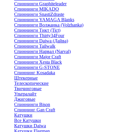
Спиннинги Graphiteleader
Спиннинги MIKADO
Спиннинги SnastiZdraste
Спиннинги YAMAGA Blanks
Спиннинги Волжанка (Volzhanka)
Спиннинги Тикт (Tict)
Спиннинги Thirty34Four
Спиннинги Daiwa (Дайва)
Спиннинги Tailwalk
Спиннинги Нарвал (Narval)
Спиннинги Major Craft
Спиннинги Xesta Black
Спиннинги G-STONE
Спиннинг Kosadaka
Штекерные
Телескопические
Твичинговые
Ультралайт
Джиговые
Спиннинги Bison
Спиннинг Gan Craft
Катушки
Все Катушки
Катушки Daiwa
Катушки Flagman