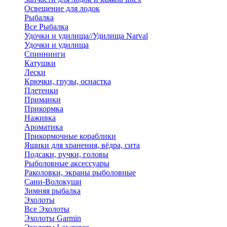
Освещение для лодок
Рыбалка
Все Рыбалка
Удочки и удилища//Удилища Narval
Удочки и удилища
Спиннинги
Катушки
Лески
Крючки, грузы, оснастка
Плетенки
Приманки
Прикормка
Наживка
Ароматика
Прикормочные кораблики
Ящики для хранения, вёдра, сита
Подсаки, ручки, головы
Рыболовные аксессуары
Раколовки, экраны рыболовные
Сани-Волокуши
Зимняя рыбалка
Эхолоты
Все Эхолоты
Эхолоты Garmin