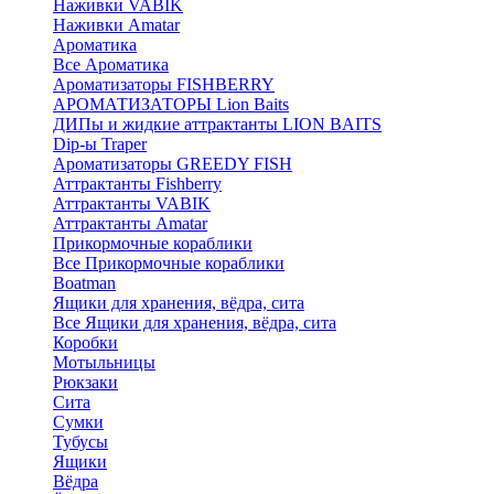
Наживки VABIK
Наживки Amatar
Ароматика
Все Ароматика
Ароматизаторы FISHBERRY
АРОМАТИЗАТОРЫ Lion Baits
ДИПы и жидкие аттрактанты LION BAITS
Dip-ы Traper
Ароматизаторы GREEDY FISH
Аттрактанты Fishberry
Аттрактанты VABIK
Аттрактанты Amatar
Прикормочные кораблики
Все Прикормочные кораблики
Boatman
Ящики для хранения, вёдра, сита
Все Ящики для хранения, вёдра, сита
Коробки
Мотыльницы
Рюкзаки
Сита
Сумки
Тубусы
Ящики
Вёдра