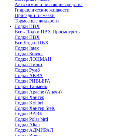
Автохимия и чистящие средства
Гидравлические жидкости
Присадки и смазки
Тормозные жидкости
Лодки ПВХ
Все - Лодки ПВХ
Просмотреть
Лодки ПВХ
Все Лодки ПВХ
Лодки Intex
Лодки Ковчег
Лодки ЛОЦМАН
Лодки Пилот
Лодки Румб
Лодки АКВА
Лодки РИВЬЕРА
Лодки Таймень
Лодки Apache (Апачи)
Лодки Хантер
Лодки Kolibri
Лодки Хантер Stels
Лодки BARK
Лодки Polar bird
Лодки Altair
Лодки АДМИРАЛ
Лодки Roger