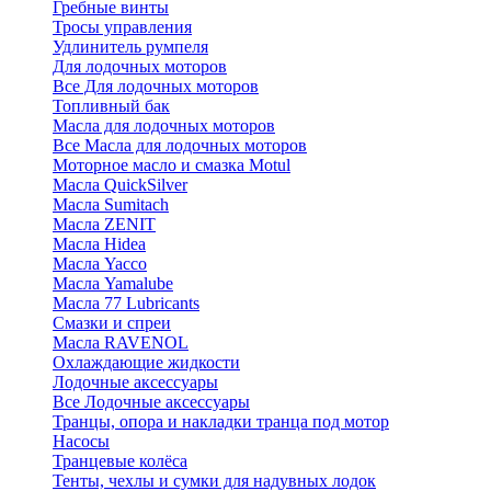
Гребные винты
Тросы управления
Удлинитель румпеля
Для лодочных моторов
Все Для лодочных моторов
Топливный бак
Масла для лодочных моторов
Все Масла для лодочных моторов
Моторное масло и смазка Motul
Масла QuickSilver
Масла Sumitach
Масла ZENIT
Масла Hidea
Масла Yacco
Масла Yamalube
Масла 77 Lubricants
Смазки и спреи
Масла RAVENOL
Охлаждающие жидкости
Лодочные аксессуары
Все Лодочные аксессуары
Транцы, опора и накладки транца под мотор
Насосы
Транцевые колёса
Тенты, чехлы и сумки для надувных лодок