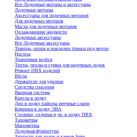
Все Лодочные моторы и аксессуары
Лодочные моторы
Аксессуары для лодочных моторов
Для лодочных моторов
Масла для лодочных моторов
Охлаждающие жидкости
Лодочные аксессуары
Все Лодочные аксессуары
Транцы, опора и накладки транца под мотор
Насосы
Транцевые колёса
Тенты, чехлы и сумки для надувных лодок
Ремонт ПВХ изделий
Вёсла
Держатели для удилищ
Средства спасения
Якорная система
Кресла в лодку
Дно в лодку пайолы реечные слани
Коврики в лодку ЭВА
Столики, сиденья и др. в лодку ПВХ
Тахометры
Манометры
Лодочная фурнитура
Запчасти для лодок и каяков Intex