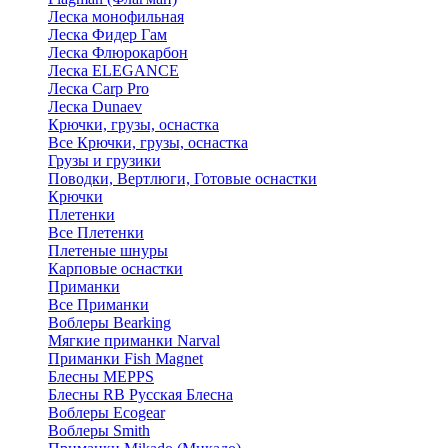
Леска монофильная
Леска Фидер Гам
Леска Флюрокарбон
Леска ELEGANCE
Леска Carp Pro
Леска Dunaev
Крючки, грузы, оснастка
Все Крючки, грузы, оснастка
Грузы и грузики
Поводки, Вертлюги, Готовые оснастки
Крючки
Плетенки
Все Плетенки
Плетеные шнуры
Карповые оснастки
Приманки
Все Приманки
Воблеры Bearking
Мягкие приманки Narval
Приманки Fish Magnet
Блесны MEPPS
Блесны RB Русская Блесна
Воблеры Ecogear
Воблеры Smith