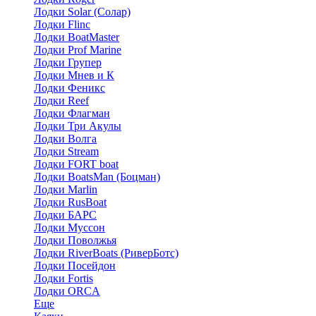
Лодки Solar (Солар)
Лодки Flinc
Лодки BoatMaster
Лодки Prof Marine
Лодки Групер
Лодки Мнев и К
Лодки Феникс
Лодки Reef
Лодки Флагман
Лодки Три Акулы
Лодки Волга
Лодки Stream
Лодки FORT boat
Лодки BoatsMan (Боцман)
Лодки Marlin
Лодки RusBoat
Лодки БАРС
Лодки Муссон
Лодки Поволжья
Лодки RiverBoats (РиверБотс)
Лодки Посейдон
Лодки Fortis
Лодки ORCA
Еще