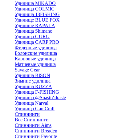
Удилища MIKADO
Удилища COLMIC
Удилища 13FISHING
Удилище BLUE FOX
Удилище RAPALA
Удилища Shimano
Удилища GURU
Удилища CARP PRO
Фидерные удилища
Болонские удилища
Карповые удилища
Матчевые удилища
Savage Gear
Удилища BISON
Зимние удилища
Удилища RUZZA
Удилища F-FISHING
Удилища @SnastiZdraste
Удилища Narval
Удилища Gan Craft
Спиннинги
Все Спиннинги
Спиннинги Aims
Спиннинги Breaden
Спиннинги Favorite