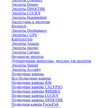
Эхолоты Lowrance
Эхолоты Deeper
Эхолоты ПРАКТИК
Эхолоты LUCKY
Эхолоты Humminbird
Аксессуары к эхолотам
Rivertech
Эхолоты Deepbalance
Эхолоты с GPS
Картплоттер
Эхолоты Amazin
Эхолоты прочее
Эхолоты Calypso
Недорогие эхолоты
Дублирующие мониторы, дисплеи для эхолотов
Эхолоты Simrad
Эхолоты Accuphy
Подводные камеры
Все Подводные камеры
Подводные камеры ЯЗЬ
Подводные камеры CALYPSO
Подводные камеры ФИШКА
Подводные камеры LUCKY
Подводные камеры ПРАКТИК
Подводная камера FocusFish