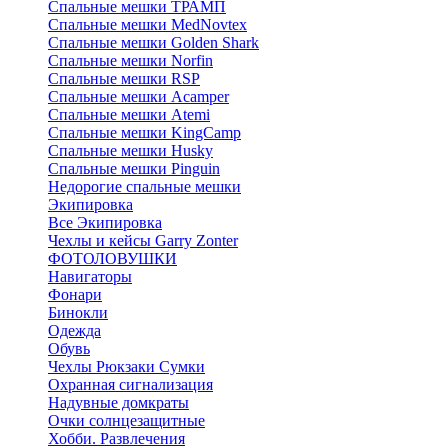
Спальные мешки ТРАМП
Cпальные мешки MedNovtex
Спальные мешки Golden Shark
Спальные мешки Norfin
Спальные мешки RSP
Спальные мешки Acamper
Спальные мешки Atemi
Спальные мешки KingCamp
Спальные мешки Husky
Спальные мешки Pinguin
Недорогие спальные мешки
Экипировка
Все Экипировка
Чехлы и кейсы Garry Zonter
ФОТОЛОВУШКИ
Навигаторы
Фонари
Бинокли
Одежда
Обувь
Чехлы Рюкзаки Сумки
Охранная сигнализация
Надувные домкраты
Очки солнцезащитные
Хобби. Развлечения