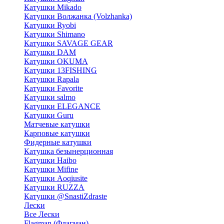
Катушки Mikado
Катушки Волжанка (Volzhanka)
Катушки Ryobi
Катушки Shimano
Катушки SAVAGE GEAR
Катушки DAM
Катушки OKUMA
Катушки 13FISHING
Катушки Rapala
Катушки Favorite
Катушки salmo
Катушки ELEGANCE
Катушки Guru
Матчевые катушки
Карповые катушки
Фидерные катушки
Катушка безынерционная
Катушки Haibo
Катушки Mifine
Катушки Aoqiusite
Катушки RUZZA
Катушки @SnastiZdraste
Лески
Все Лески
Flagman (Флагман)