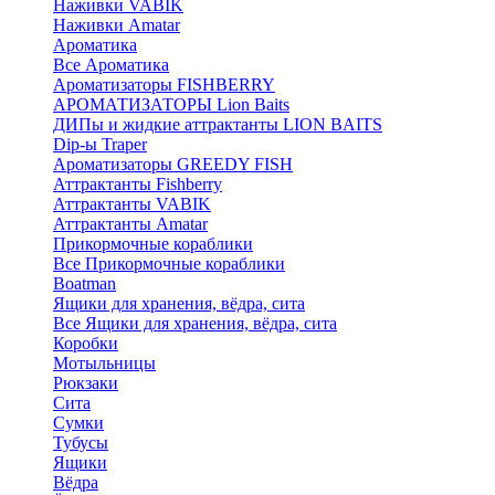
Наживки VABIK
Наживки Amatar
Ароматика
Все Ароматика
Ароматизаторы FISHBERRY
АРОМАТИЗАТОРЫ Lion Baits
ДИПы и жидкие аттрактанты LION BAITS
Dip-ы Traper
Ароматизаторы GREEDY FISH
Аттрактанты Fishberry
Аттрактанты VABIK
Аттрактанты Amatar
Прикормочные кораблики
Все Прикормочные кораблики
Boatman
Ящики для хранения, вёдра, сита
Все Ящики для хранения, вёдра, сита
Коробки
Мотыльницы
Рюкзаки
Сита
Сумки
Тубусы
Ящики
Вёдра