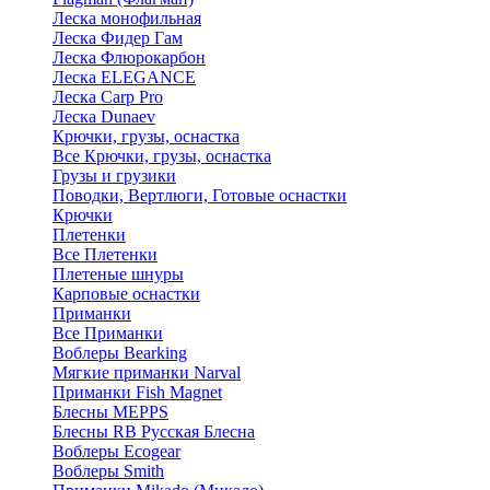
Леска монофильная
Леска Фидер Гам
Леска Флюрокарбон
Леска ELEGANCE
Леска Carp Pro
Леска Dunaev
Крючки, грузы, оснастка
Все Крючки, грузы, оснастка
Грузы и грузики
Поводки, Вертлюги, Готовые оснастки
Крючки
Плетенки
Все Плетенки
Плетеные шнуры
Карповые оснастки
Приманки
Все Приманки
Воблеры Bearking
Мягкие приманки Narval
Приманки Fish Magnet
Блесны MEPPS
Блесны RB Русская Блесна
Воблеры Ecogear
Воблеры Smith