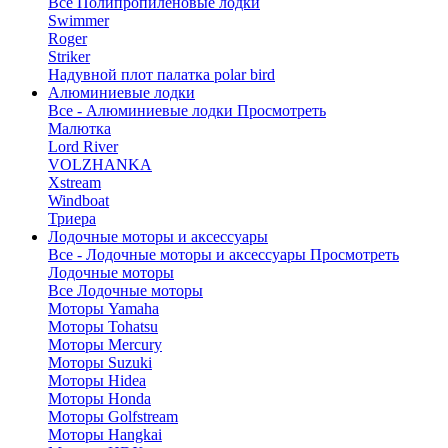
Все Полипропиленовые лодки
Swimmer
Roger
Striker
Надувной плот палатка polar bird
Алюминиевые лодки
Все - Алюминиевые лодки
Просмотреть
Малютка
Lord River
VOLZHANKA
Xstream
Windboat
Триера
Лодочные моторы и аксессуары
Все - Лодочные моторы и аксессуары
Просмотреть
Лодочные моторы
Все Лодочные моторы
Моторы Yamaha
Моторы Tohatsu
Моторы Mercury
Моторы Suzuki
Моторы Hidea
Моторы Honda
Моторы Golfstream
Моторы Hangkai