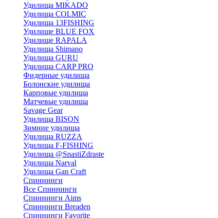
Удилища MIKADO
Удилища COLMIC
Удилища 13FISHING
Удилище BLUE FOX
Удилище RAPALA
Удилища Shimano
Удилища GURU
Удилища CARP PRO
Фидерные удилища
Болонские удилища
Карповые удилища
Матчевые удилища
Savage Gear
Удилища BISON
Зимние удилища
Удилища RUZZA
Удилища F-FISHING
Удилища @SnastiZdraste
Удилища Narval
Удилища Gan Craft
Спиннинги
Все Спиннинги
Спиннинги Aims
Спиннинги Breaden
Спиннинги Favorite