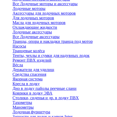
Все Лодочные моторы и аксессуары
Лодочные моторы
Аксессуары для лодочных моторов
Для лодочных моторов
Масла для лодочных моторов
Охлаждающие жидкости
Лодочные аксессуары
Все Лодочные аксессуары
Транцы, опора и накладки транца под мотор
Насосы
Транцевые колёса
Тенты, чехлы и сумки для надувных лодок
Ремонт ПВХ изделий
Вёсла
Держатели для удилищ
Средства спасения
Якорная система
Кресла в лодку
Дно в лодку пайолы реечные слани
Коврики в лодку ЭВА
Столики, сиденья и др. в лодку ПВХ
Тахометры
Манометры
Лодочная фурнитура
Запчасти для лодок и каяков Intex