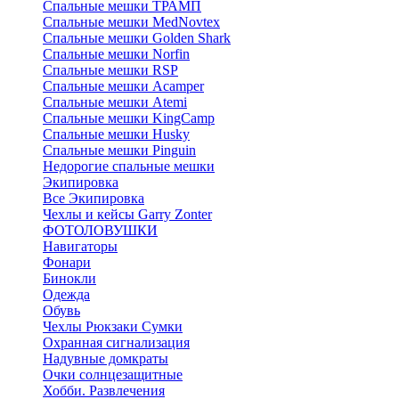
Спальные мешки ТРАМП
Cпальные мешки MedNovtex
Спальные мешки Golden Shark
Спальные мешки Norfin
Спальные мешки RSP
Спальные мешки Acamper
Спальные мешки Atemi
Спальные мешки KingCamp
Спальные мешки Husky
Спальные мешки Pinguin
Недорогие спальные мешки
Экипировка
Все Экипировка
Чехлы и кейсы Garry Zonter
ФОТОЛОВУШКИ
Навигаторы
Фонари
Бинокли
Одежда
Обувь
Чехлы Рюкзаки Сумки
Охранная сигнализация
Надувные домкраты
Очки солнцезащитные
Хобби. Развлечения