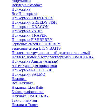
Мормышки
Воблеры Kosadaka
Прикормка
Все Прикормка
Прикормки LION BAITS
Прикормки GREEDY FISH
Прикормки DRAGON
Прикормка VABIK
Прикормки TRAPER
Прикормка FISHBERRY
Зерновые смеси FISHBERRY
Зерновые смеси LION BAITS
Пеллетс экструдированный долгорастворимый
Пеллетс, жмых быстрорастворимый FISHBERRY
Прикормка Amatar (Аматар)
Аксессуары для прикормки
Прикормка RUTILUS RS
Прикормки SALMO
Наживка
Все Наживка
Наживка Lion Baits
Бойлы рыболовные
Наживка FISHBERRY
Технопланктон
Наживки Traper