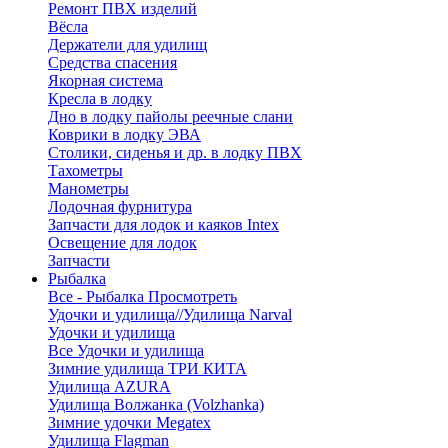
Ремонт ПВХ изделий
Вёсла
Держатели для удилищ
Средства спасения
Якорная система
Кресла в лодку
Дно в лодку пайолы реечные слани
Коврики в лодку ЭВА
Столики, сиденья и др. в лодку ПВХ
Тахометры
Манометры
Лодочная фурнитура
Запчасти для лодок и каяков Intex
Освещение для лодок
Запчасти
Рыбалка
Все - Рыбалка
Просмотреть
Удочки и удилища//Удилища Narval
Удочки и удилища
Все Удочки и удилища
Зимние удилища ТРИ КИТА
Удилища AZURA
Удилища Волжанка (Volzhanka)
Зимние удочки Megatex
Удилища Flagman