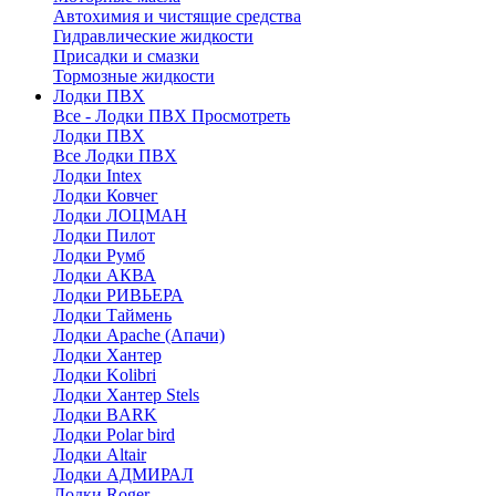
Автохимия и чистящие средства
Гидравлические жидкости
Присадки и смазки
Тормозные жидкости
Лодки ПВХ
Все - Лодки ПВХ
Просмотреть
Лодки ПВХ
Все Лодки ПВХ
Лодки Intex
Лодки Ковчег
Лодки ЛОЦМАН
Лодки Пилот
Лодки Румб
Лодки АКВА
Лодки РИВЬЕРА
Лодки Таймень
Лодки Apache (Апачи)
Лодки Хантер
Лодки Kolibri
Лодки Хантер Stels
Лодки BARK
Лодки Polar bird
Лодки Altair
Лодки АДМИРАЛ
Лодки Roger