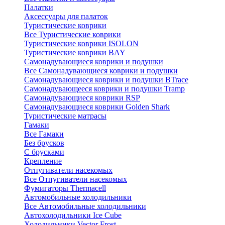
Палатки
Аксессуары для палаток
Туристические коврики
Все Туристические коврики
Туристические коврики ISOLON
Туристические коврики BAY
Самонадувающиеся коврики и подушки
Все Самонадувающиеся коврики и подушки
Самонадувающиеся коврики и подушки BTrace
Самонадувающееся коврики и подушки Tramp
Самонадувающиеся коврики RSP
Самонадувающиеся коврики Golden Shark
Туристические матрасы
Гамаки
Все Гамаки
Без брусков
С брусками
Крепление
Отпугиватели насекомых
Все Отпугиватели насекомых
Фумигаторы Thermacell
Автомобильные холодильники
Все Автомобильные холодильники
Автохолодильники Ice Cube
Холодильники Vector Frost