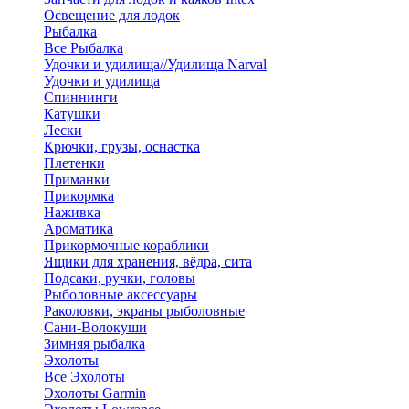
Освещение для лодок
Рыбалка
Все Рыбалка
Удочки и удилища//Удилища Narval
Удочки и удилища
Спиннинги
Катушки
Лески
Крючки, грузы, оснастка
Плетенки
Приманки
Прикормка
Наживка
Ароматика
Прикормочные кораблики
Ящики для хранения, вёдра, сита
Подсаки, ручки, головы
Рыболовные аксессуары
Раколовки, экраны рыболовные
Сани-Волокуши
Зимняя рыбалка
Эхолоты
Все Эхолоты
Эхолоты Garmin