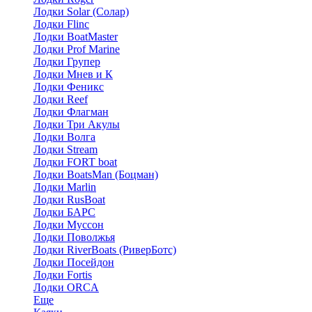
Лодки Solar (Солар)
Лодки Flinc
Лодки BoatMaster
Лодки Prof Marine
Лодки Групер
Лодки Мнев и К
Лодки Феникс
Лодки Reef
Лодки Флагман
Лодки Три Акулы
Лодки Волга
Лодки Stream
Лодки FORT boat
Лодки BoatsMan (Боцман)
Лодки Marlin
Лодки RusBoat
Лодки БАРС
Лодки Муссон
Лодки Поволжья
Лодки RiverBoats (РиверБотс)
Лодки Посейдон
Лодки Fortis
Лодки ORCA
Еще