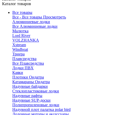
Каталог товаров
Все товары
Все - Все товары
Просмотреть
Алюминиевые лодки
Все Алюминиевые лодки
Малютка
Lord River
VOLZHANKA
Xstream
Windboat
Триера
Плавсредства
Все Плавсредства
Лодки ПВХ
Каяки
Плотики Ондатра
Катамараны Ондатра
Надувные байдарки
Стеклопластиковые лодки
Надувные рафты
Надувные SUP-доски
Полипропиленовые лодки
Надувной плот палатка polar bird
Лодочные моторы и аксессуары