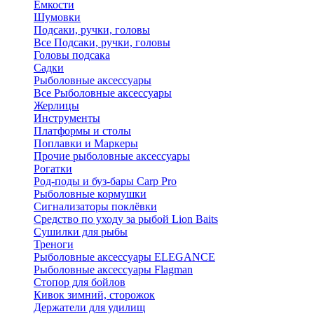
Ёмкости
Шумовки
Подсаки, ручки, головы
Все Подсаки, ручки, головы
Головы подсака
Садки
Рыболовные аксессуары
Все Рыболовные аксессуары
Жерлицы
Инструменты
Платформы и столы
Поплавки и Маркеры
Прочие рыболовные аксессуары
Рогатки
Род-поды и буз-бары Carp Pro
Рыболовные кормушки
Сигнализаторы поклёвки
Средство по уходу за рыбой Lion Baits
Сушилки для рыбы
Треноги
Рыболовные аксессуары ELEGANCE
Рыболовные аксессуары Flagman
Стопор для бойлов
Кивок зимний, сторожок
Держатели для удилищ