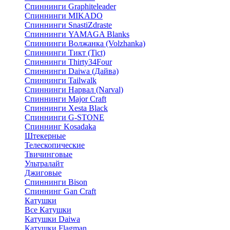
Спиннинги Graphiteleader
Спиннинги MIKADO
Спиннинги SnastiZdraste
Спиннинги YAMAGA Blanks
Спиннинги Волжанка (Volzhanka)
Спиннинги Тикт (Tict)
Спиннинги Thirty34Four
Спиннинги Daiwa (Дайва)
Спиннинги Tailwalk
Спиннинги Нарвал (Narval)
Спиннинги Major Craft
Спиннинги Xesta Black
Спиннинги G-STONE
Спиннинг Kosadaka
Штекерные
Телескопические
Твичинговые
Ультралайт
Джиговые
Спиннинги Bison
Спиннинг Gan Craft
Катушки
Все Катушки
Катушки Daiwa
Катушки Flagman