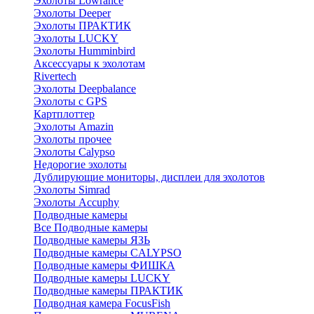
Эхолоты Lowrance
Эхолоты Deeper
Эхолоты ПРАКТИК
Эхолоты LUCKY
Эхолоты Humminbird
Аксессуары к эхолотам
Rivertech
Эхолоты Deepbalance
Эхолоты с GPS
Картплоттер
Эхолоты Amazin
Эхолоты прочее
Эхолоты Calypso
Недорогие эхолоты
Дублирующие мониторы, дисплеи для эхолотов
Эхолоты Simrad
Эхолоты Accuphy
Подводные камеры
Все Подводные камеры
Подводные камеры ЯЗЬ
Подводные камеры CALYPSO
Подводные камеры ФИШКА
Подводные камеры LUCKY
Подводные камеры ПРАКТИК
Подводная камера FocusFish