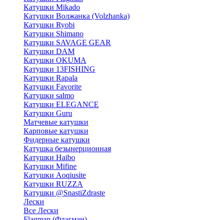
Катушки Mikado
Катушки Волжанка (Volzhanka)
Катушки Ryobi
Катушки Shimano
Катушки SAVAGE GEAR
Катушки DAM
Катушки OKUMA
Катушки 13FISHING
Катушки Rapala
Катушки Favorite
Катушки salmo
Катушки ELEGANCE
Катушки Guru
Матчевые катушки
Карповые катушки
Фидерные катушки
Катушка безынерционная
Катушки Haibo
Катушки Mifine
Катушки Aoqiusite
Катушки RUZZA
Катушки @SnastiZdraste
Лески
Все Лески
Flagman (Флагман)