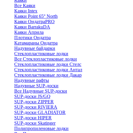
Каяки
Все Каяки
Каяки Intex
Каяки Point 65° North
Каяки ОндатраPRO
Каяки BarrakuDA
Каяки Априла
Плотики Ондатра
Катамараны Ондатра
Надувные байдарки
Стеклопластиковые лодки
Все Стеклопластиковые лодки
Стеклопластиковые лодки Стелс
Стеклопластиковые лодки Антал
Стеклопластиковые лодки Дакар
Надувные рафты
Надувные SUP-доски
Все Надувные SUP-доски
SUP-доски JS/GQ
SUP-доски ZIPPER
SUP-доски RIVIERA
SUP-доски GLADIATOR
SUP-доски HIPER
SUP-доски Skatinger
Полипропиленовые лодки