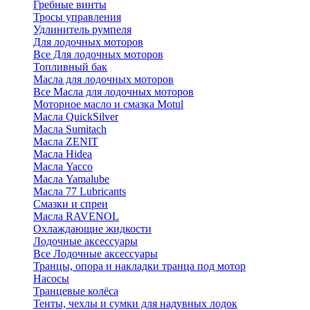
Гребные винты
Тросы управления
Удлинитель румпеля
Для лодочных моторов
Все Для лодочных моторов
Топливный бак
Масла для лодочных моторов
Все Масла для лодочных моторов
Моторное масло и смазка Motul
Масла QuickSilver
Масла Sumitach
Масла ZENIT
Масла Hidea
Масла Yacco
Масла Yamalube
Масла 77 Lubricants
Смазки и спреи
Масла RAVENOL
Охлаждающие жидкости
Лодочные аксессуары
Все Лодочные аксессуары
Транцы, опора и накладки транца под мотор
Насосы
Транцевые колёса
Тенты, чехлы и сумки для надувных лодок