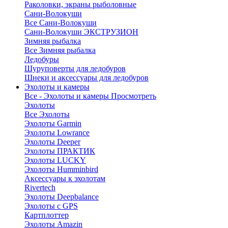
Раколовки, экраны рыболовные
Сани-Волокуши
Все Сани-Волокуши
Сани-Волокуши ЭКСТРУЗИОН
Зимняя рыбалка
Все Зимняя рыбалка
Ледобуры
Шуруповерты для ледобуров
Шнеки и аксессуары для ледобуров
Эхолоты и камеры
Все - Эхолоты и камеры
Просмотреть
Эхолоты
Все Эхолоты
Эхолоты Garmin
Эхолоты Lowrance
Эхолоты Deeper
Эхолоты ПРАКТИК
Эхолоты LUCKY
Эхолоты Humminbird
Аксессуары к эхолотам
Rivertech
Эхолоты Deepbalance
Эхолоты с GPS
Картплоттер
Эхолоты Amazin