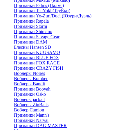
Приманки Mikado (Микадо)
Приманки Palms (Палмс)
Приманки TsuYoki (ТсуЁки)
Приманки Yo-Zuri/Duel (Юзури/Дуэль)
Приманки Rapala
Приманки Storm
Приманки Shimano
Приманки Savage Gear
Приманки DAM
Блесны Hansen SD
Приманки KUUSAMO
Приманки BLUE FOX
Приманки FOX RAGE
Приманки CRAZY FISH
Воблеры Nories
Воблеры Bomber
Воблеры Bandit
Приманки Booyah
Приманки Osko
Воблеры jackall
Воблеры ZipBaits
Воблер Camion
Приманки Mann's
Приманки Narval
Приманки DAG MASTER