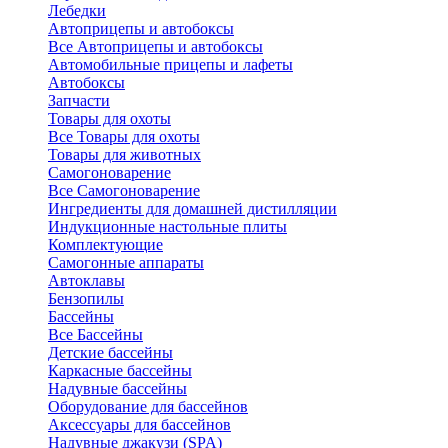
Лебедки
Автоприцепы и автобоксы
Все Автоприцепы и автобоксы
Автомобильные прицепы и лафеты
Автобоксы
Запчасти
Товары для охоты
Все Товары для охоты
Товары для животных
Самогоноварение
Все Самогоноварение
Ингредиенты для домашней дистилляции
Индукционные настольные плиты
Комплектующие
Самогонные аппараты
Автоклавы
Бензопилы
Бассейны
Все Бассейны
Детские бассейны
Каркасные бассейны
Надувные бассейны
Оборудование для бассейнов
Аксессуары для бассейнов
Надувные джакузи (SPA)