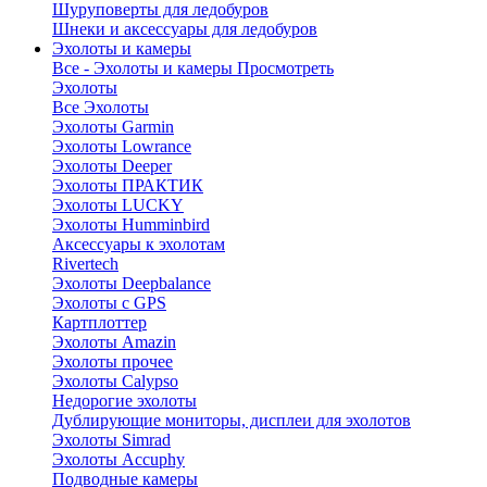
Шуруповерты для ледобуров
Шнеки и аксессуары для ледобуров
Эхолоты и камеры
Все - Эхолоты и камеры
Просмотреть
Эхолоты
Все Эхолоты
Эхолоты Garmin
Эхолоты Lowrance
Эхолоты Deeper
Эхолоты ПРАКТИК
Эхолоты LUCKY
Эхолоты Humminbird
Аксессуары к эхолотам
Rivertech
Эхолоты Deepbalance
Эхолоты с GPS
Картплоттер
Эхолоты Amazin
Эхолоты прочее
Эхолоты Calypso
Недорогие эхолоты
Дублирующие мониторы, дисплеи для эхолотов
Эхолоты Simrad
Эхолоты Accuphy
Подводные камеры