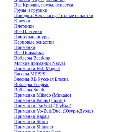
Все Крючки, грузы, оснастка
Грузы и грузики
Поводки, Вертлюги, Готовые оснастки
Крючки
Плетенки
Все Плетенки
Плетеные шнуры
Карповые оснастки
Приманки
Все Приманки
Воблеры Bearking
Мягкие приманки Narval
Приманки Fish Magnet
Блесны MEPPS
Блесны RB Русская Блесна
Воблеры Ecogear
Воблеры Smith
Приманки Mikado (Микадо)
Приманки Palms (Палмс)
Приманки TsuYoki (ТсуЁки)
Приманки Yo-Zuri/Duel (Юзури/Дуэль)
Приманки Rapala
Приманки Storm
Приманки Shimano