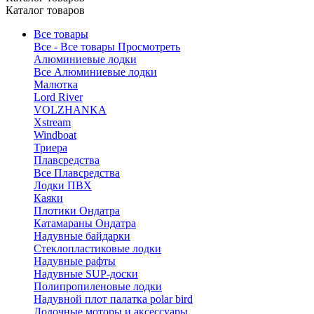
Каталог товаров
Все товары
Все - Все товары
Просмотреть
Алюминиевые лодки
Все Алюминиевые лодки
Малютка
Lord River
VOLZHANKA
Xstream
Windboat
Триера
Плавсредства
Все Плавсредства
Лодки ПВХ
Каяки
Плотики Ондатра
Катамараны Ондатра
Надувные байдарки
Стеклопластиковые лодки
Надувные рафты
Надувные SUP-доски
Полипропиленовые лодки
Надувной плот палатка polar bird
Лодочные моторы и аксессуары