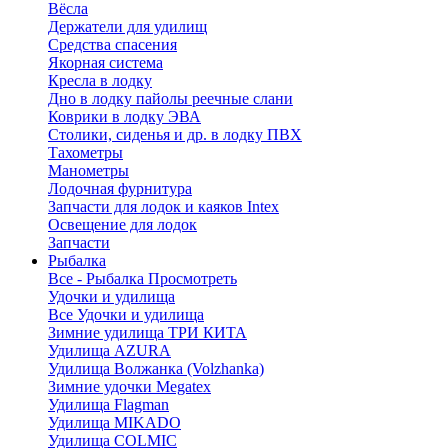
Вёсла
Держатели для удилищ
Средства спасения
Якорная система
Кресла в лодку
Дно в лодку пайолы реечные слани
Коврики в лодку ЭВА
Столики, сиденья и др. в лодку ПВХ
Тахометры
Манометры
Лодочная фурнитура
Запчасти для лодок и каяков Intex
Освещение для лодок
Запчасти
Рыбалка
Все - Рыбалка
Просмотреть
Удочки и удилища
Все Удочки и удилища
Зимние удилища ТРИ КИТА
Удилища AZURA
Удилища Волжанка (Volzhanka)
Зимние удочки Megatex
Удилища Flagman
Удилища MIKADO
Удилища COLMIC