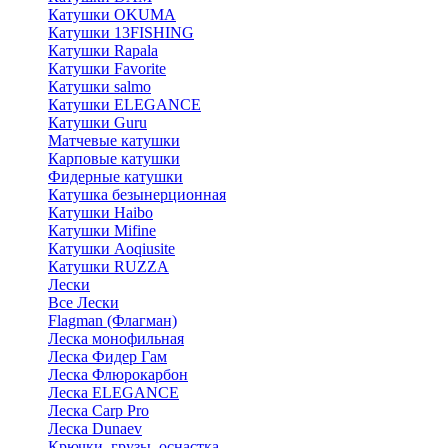
Катушки OKUMA
Катушки 13FISHING
Катушки Rapala
Катушки Favorite
Катушки salmo
Катушки ELEGANCE
Катушки Guru
Матчевые катушки
Карповые катушки
Фидерные катушки
Катушка безынерционная
Катушки Haibo
Катушки Mifine
Катушки Aoqiusite
Катушки RUZZA
Лески
Все Лески
Flagman (Флагман)
Леска монофильная
Леска Фидер Гам
Леска Флюрокарбон
Леска ELEGANCE
Леска Carp Pro
Леска Dunaev
Крючки, грузы, оснастка