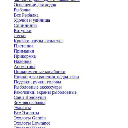
Освещение для лодок
Рыбалка
Все Рыбалка
Удочки и удилища
Спиннинги
Катушки
Лески
Крючки, грузы, оснастка
Плетенки
Приманки
Прикормка
Наживка
Ароматика
Прикормочные кораблики
Ящики для хранения, вёдра, сита
Подсаки, ручки, головы
Рыболовные аксессуары
Раколовки, экраны рыболовные
Сани-Волокуши
Зимняя рыбалка
Эхолоты
Все Эхолоты
Эхолоты Garmin
Эхолоты Lowrance