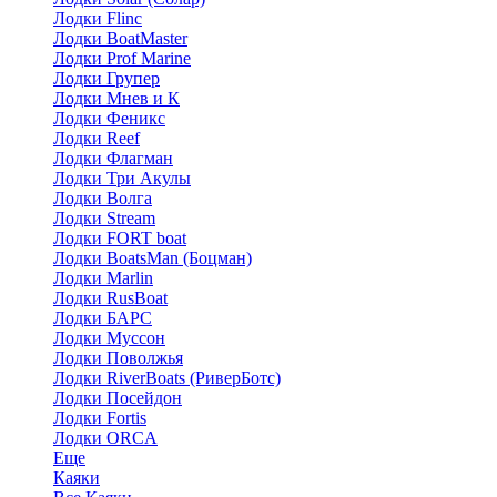
Лодки Flinc
Лодки BoatMaster
Лодки Prof Marine
Лодки Групер
Лодки Мнев и К
Лодки Феникс
Лодки Reef
Лодки Флагман
Лодки Три Акулы
Лодки Волга
Лодки Stream
Лодки FORT boat
Лодки BoatsMan (Боцман)
Лодки Marlin
Лодки RusBoat
Лодки БАРС
Лодки Муссон
Лодки Поволжья
Лодки RiverBoats (РиверБотс)
Лодки Посейдон
Лодки Fortis
Лодки ORCA
Еще
Каяки