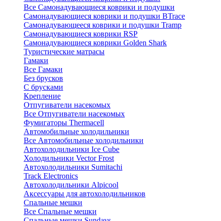
Все Самонадувающиеся коврики и подушки
Самонадувающиеся коврики и подушки BTrace
Самонадувающееся коврики и подушки Tramp
Самонадувающиеся коврики RSP
Самонадувающиеся коврики Golden Shark
Туристические матрасы
Гамаки
Все Гамаки
Без брусков
С брусками
Крепление
Отпугиватели насекомых
Все Отпугиватели насекомых
Фумигаторы Thermacell
Автомобильные холодильники
Все Автомобильные холодильники
Автохолодильники Ice Cube
Холодильники Vector Frost
Автохолодильники Sumitachi
Track Electronics
Автохолодильники Alpicool
Аксессуары для автохолодильников
Спальные мешки
Все Спальные мешки
Спальные мешки Sundays