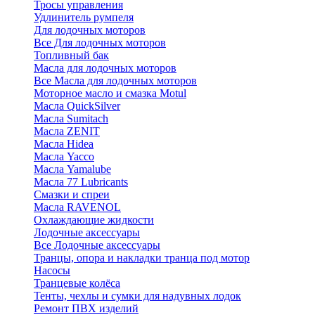
Тросы управления
Удлинитель румпеля
Для лодочных моторов
Все Для лодочных моторов
Топливный бак
Масла для лодочных моторов
Все Масла для лодочных моторов
Моторное масло и смазка Motul
Масла QuickSilver
Масла Sumitach
Масла ZENIT
Масла Hidea
Масла Yacco
Масла Yamalube
Масла 77 Lubricants
Смазки и спреи
Масла RAVENOL
Охлаждающие жидкости
Лодочные аксессуары
Все Лодочные аксессуары
Транцы, опора и накладки транца под мотор
Насосы
Транцевые колёса
Тенты, чехлы и сумки для надувных лодок
Ремонт ПВХ изделий