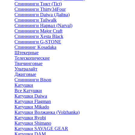
Спиннинги Тикт (Tict)
Спиннинги Thirty34Four
Спиннинги Daiwa (Дайва)
Спиннинги Tailwalk
Спиннинги Нарвал (Narval)
Спиннинги Major Craft
Спиннинги Xesta Black
Спиннинги G-STONE
Спиннинг Kosadaka
Штекерные
Телескопические
Твичинговые
Ультралайт
Джиговые
Спиннинги Bison
Катушки
Все Катушки
Катушки Daiwa
Катушки Flagman
Катушки Mikado
Катушки Волжанка (Volzhanka)
Катушки Ryobi
Катушки Shimano
Катушки SAVAGE GEAR
Катушки DAM