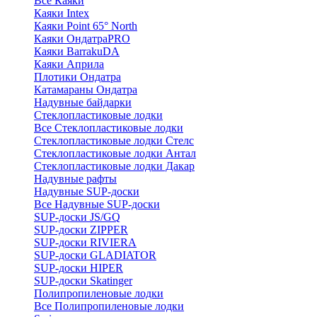
Все Каяки
Каяки Intex
Каяки Point 65° North
Каяки ОндатраPRO
Каяки BarrakuDA
Каяки Априла
Плотики Ондатра
Катамараны Ондатра
Надувные байдарки
Стеклопластиковые лодки
Все Стеклопластиковые лодки
Стеклопластиковые лодки Стелс
Стеклопластиковые лодки Антал
Стеклопластиковые лодки Дакар
Надувные рафты
Надувные SUP-доски
Все Надувные SUP-доски
SUP-доски JS/GQ
SUP-доски ZIPPER
SUP-доски RIVIERA
SUP-доски GLADIATOR
SUP-доски HIPER
SUP-доски Skatinger
Полипропиленовые лодки
Все Полипропиленовые лодки