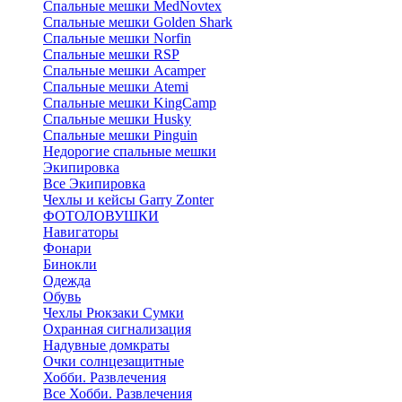
Cпальные мешки MedNovtex
Спальные мешки Golden Shark
Спальные мешки Norfin
Спальные мешки RSP
Спальные мешки Acamper
Спальные мешки Atemi
Спальные мешки KingCamp
Спальные мешки Husky
Спальные мешки Pinguin
Недорогие спальные мешки
Экипировка
Все Экипировка
Чехлы и кейсы Garry Zonter
ФОТОЛОВУШКИ
Навигаторы
Фонари
Бинокли
Одежда
Обувь
Чехлы Рюкзаки Сумки
Охранная сигнализация
Надувные домкраты
Очки солнцезащитные
Хобби. Развлечения
Все Хобби. Развлечения