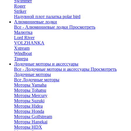
Swimmer
Roger
Striker
Надувной плот палатка polar bird
Алюминиевые лодки
Все - Алюминиевые лодки
Просмотреть
Малютка
Lord River
VOLZHANKA
Xstream
Windboat
Триера
Лодочные моторы и аксессуары
Все - Лодочные моторы и аксессуары
Просмотреть
Лодочные моторы
Все Лодочные моторы
Моторы Yamaha
Моторы Tohatsu
Моторы Mercury
Моторы Suzuki
Моторы Hidea
Моторы Honda
Моторы Golfstream
Моторы Hangkai
Моторы HDX