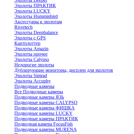
Эхолоты Deeper
Эхолоты ПРАКТИК
Эхолоты LUCKY
Эхолоты Humminbird
Аксессуары к эхолотам
Rivertech
Эхолоты Deepbalance
Эхолоты с GPS
Картплоттер
Эхолоты Amazin
Эхолоты прочее
Эхолоты Calypso
Недорогие эхолоты
Дублирующие мониторы, дисплеи для эхолотов
Эхолоты Simrad
Эхолоты Accuphy
Подводные камеры
Все Подводные камеры
Подводные камеры ЯЗЬ
Подводные камеры CALYPSO
Подводные камеры ФИШКА
Подводные камеры LUCKY
Подводные камеры ПРАКТИК
Подводная камера FocusFish
Подводные камеры MURENA