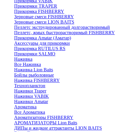
Прикормка VABIK
Прикормки TRAPER
Прикормка FISHBERRY
Зерновые смеси FISHBERRY
Зерновые смеси LION BAITS
Пеллетс экструдированный долгорастворимый
Пеллетс, жмых быстрорастворимый FISHBERRY
Прикормка Amatar (Аматар)
Аксессуары для прикормки
Прикормка RUTILUS RS
Прикормки SALMO
Наживка
Все Наживка
Наживка Lion Baits
Бойлы рыболовные
Наживка FISHBERRY
Технопланктон
Наживки Traper
Наживки VABIK
Наживки Amatar
Ароматика
Все Ароматика
Ароматизаторы FISHBERRY
АРОМАТИЗАТОРЫ Lion Baits
ДИПы и жидкие аттрактанты LION BAITS