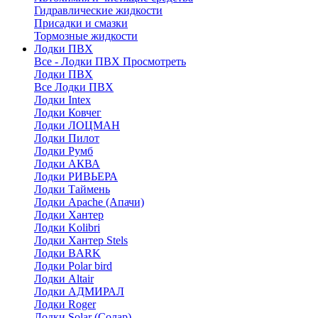
Гидравлические жидкости
Присадки и смазки
Тормозные жидкости
Лодки ПВХ
Все - Лодки ПВХ
Просмотреть
Лодки ПВХ
Все Лодки ПВХ
Лодки Intex
Лодки Ковчег
Лодки ЛОЦМАН
Лодки Пилот
Лодки Румб
Лодки АКВА
Лодки РИВЬЕРА
Лодки Таймень
Лодки Apache (Апачи)
Лодки Хантер
Лодки Kolibri
Лодки Хантер Stels
Лодки BARK
Лодки Polar bird
Лодки Altair
Лодки АДМИРАЛ
Лодки Roger
Лодки Solar (Солар)