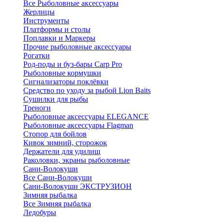
Все Рыболовные аксессуары
Жерлицы
Инструменты
Платформы и столы
Поплавки и Маркеры
Прочие рыболовные аксессуары
Рогатки
Род-поды и буз-бары Carp Pro
Рыболовные кормушки
Сигнализаторы поклёвки
Средство по уходу за рыбой Lion Baits
Сушилки для рыбы
Треноги
Рыболовные аксессуары ELEGANCE
Рыболовные аксессуары Flagman
Стопор для бойлов
Кивок зимний, сторожок
Держатели для удилищ
Раколовки, экраны рыболовные
Сани-Волокуши
Все Сани-Волокуши
Сани-Волокуши ЭКСТРУЗИОН
Зимняя рыбалка
Все Зимняя рыбалка
Ледобуры