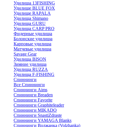
Удилища 13FISHING
Удилище BLUE FOX
Удилище RAPALA
Удилища Shimano
Удилища GURU
Удилища CARP PRO
Фидерные удилища
Болонские удилища
Карповые удилища
Матчевые удилища
Savage Gear
Удилища BISON
Зимние удилища
Удилища RUZZA
Удилища F-FISHING
Спиннинги
Все Спиннинги
Спиннинги Aims
Спиннинги Breaden
Спиннинги Favorite
Спиннинги Graphiteleader
Спиннинги MIKADO
Спиннинги SnastiZdraste
Спиннинги YAMAGA Blanks
Спиннинги Волжанка (Volzhanka)