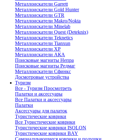
Металлоискатели Garrett
Металлоискатели Gold Hunter
Металлоискатели GTR
Металлоискатели Makro/Nokta
Металлоискатели Minelab
Металлоискатели Quest (Deteknix)
Металлоискатели Teknetics
Металлоискатели Tianxun
Металлоискатели XP
Металлоискатели АКА
Поисковые магниты Непра
Поисковые магниты Редмаг
Металлоискатели Сфинкс
Досмотровые устройства
Туризм
Все - Туризм
Просмотреть
Палатки и аксессуары
Все Палатки и аксессуары
Палатки
Аксессуары для палаток
Туристические коврики
Все Туристические коврики
Туристические коврики ISOLON
Туристические коврики BAY
Самонадувающиеся коврики и подушки