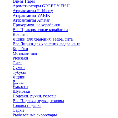
Dip-ы Traper
Ароматизаторы GREEDY FISH
Аттрактанты Fishberry
Аттрактанты VABIK
Аттрактанты Amatar
Прикормочные кораблики
Все Прикормочные кораблики
Boatman
Ящики для хранения, вёдра, сита
Все Ящики для хранения, вёдра, сита
Коробки
Мотыльницы
Рюкзаки
Сита
Сумки
Тубусы
Ящики
Вёдра
Ёмкости
Шумовки
Подсаки, ручки, головы
Все Подсаки, ручки, головы
Головы подсака
Садки
Рыболовные аксессуары