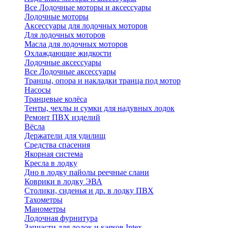
Все Лодочные моторы и аксессуары
Лодочные моторы
Аксессуары для лодочных моторов
Для лодочных моторов
Масла для лодочных моторов
Охлаждающие жидкости
Лодочные аксессуары
Все Лодочные аксессуары
Транцы, опора и накладки транца под мотор
Насосы
Транцевые колёса
Тенты, чехлы и сумки для надувных лодок
Ремонт ПВХ изделий
Вёсла
Держатели для удилищ
Средства спасения
Якорная система
Кресла в лодку
Дно в лодку пайолы реечные слани
Коврики в лодку ЭВА
Столики, сиденья и др. в лодку ПВХ
Тахометры
Манометры
Лодочная фурнитура
Запчасти для лодок и каяков Intex