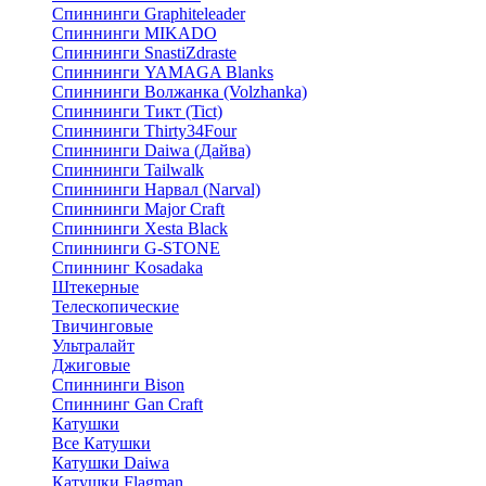
Спиннинги Graphiteleader
Спиннинги MIKADO
Спиннинги SnastiZdraste
Спиннинги YAMAGA Blanks
Спиннинги Волжанка (Volzhanka)
Спиннинги Тикт (Tict)
Спиннинги Thirty34Four
Спиннинги Daiwa (Дайва)
Спиннинги Tailwalk
Спиннинги Нарвал (Narval)
Спиннинги Major Craft
Спиннинги Xesta Black
Спиннинги G-STONE
Спиннинг Kosadaka
Штекерные
Телескопические
Твичинговые
Ультралайт
Джиговые
Спиннинги Bison
Спиннинг Gan Craft
Катушки
Все Катушки
Катушки Daiwa
Катушки Flagman