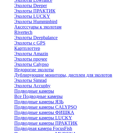
Эхолоты Lowrance
Эхолоты Deeper
Эхолоты ПРАКТИК
Эхолоты LUCKY
Эхолоты Humminbird
Аксессуары к эхолотам
Rivertech
Эхолоты Deepbalance
Эхолоты с GPS
Картплоттер
Эхолоты Amazin
Эхолоты прочее
Эхолоты Calypso
Недорогие эхолоты
Дублирующие мониторы, дисплеи для эхолотов
Эхолоты Simrad
Эхолоты Accuphy
Подводные камеры
Все Подводные камеры
Подводные камеры ЯЗЬ
Подводные камеры CALYPSO
Подводные камеры ФИШКА
Подводные камеры LUCKY
Подводные камеры ПРАКТИК
Подводная камера FocusFish