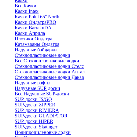
Каяки
Все Каяки
Каяки Intex
Каяки Point 65° North
Каяки ОндатраPRO
Каяки BarrakuDA
Каяки Априла
Плотики Ондатра
Катамараны Ондатра
Надувные байдарки
Стеклопластиковые лодки
Все Стеклопластиковые лодки
Стеклопластиковые лодки Стелс
Стеклопластиковые лодки Антал
Стеклопластиковые лодки Дакар
Надувные рафты
Надувные SUP-доски
Все Надувные SUP-доски
SUP-доски JS/GQ
SUP-доски ZIPPER
SUP-доски RIVIERA
SUP-доски GLADIATOR
SUP-доски HIPER
SUP-доски Skatinger
Полипропиленовые лодки