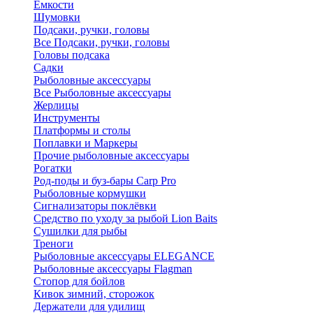
Ёмкости
Шумовки
Подсаки, ручки, головы
Все Подсаки, ручки, головы
Головы подсака
Садки
Рыболовные аксессуары
Все Рыболовные аксессуары
Жерлицы
Инструменты
Платформы и столы
Поплавки и Маркеры
Прочие рыболовные аксессуары
Рогатки
Род-поды и буз-бары Carp Pro
Рыболовные кормушки
Сигнализаторы поклёвки
Средство по уходу за рыбой Lion Baits
Сушилки для рыбы
Треноги
Рыболовные аксессуары ELEGANCE
Рыболовные аксессуары Flagman
Стопор для бойлов
Кивок зимний, сторожок
Держатели для удилищ