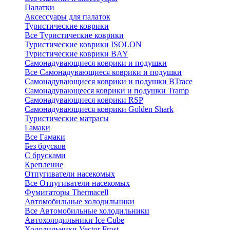
Палатки
Аксессуары для палаток
Туристические коврики
Все Туристические коврики
Туристические коврики ISOLON
Туристические коврики BAY
Самонадувающиеся коврики и подушки
Все Самонадувающиеся коврики и подушки
Самонадувающиеся коврики и подушки BTrace
Самонадувающееся коврики и подушки Tramp
Самонадувающиеся коврики RSP
Самонадувающиеся коврики Golden Shark
Туристические матрасы
Гамаки
Все Гамаки
Без брусков
С брусками
Крепление
Отпугиватели насекомых
Все Отпугиватели насекомых
Фумигаторы Thermacell
Автомобильные холодильники
Все Автомобильные холодильники
Автохолодильники Ice Cube
Холодильники Vector Frost