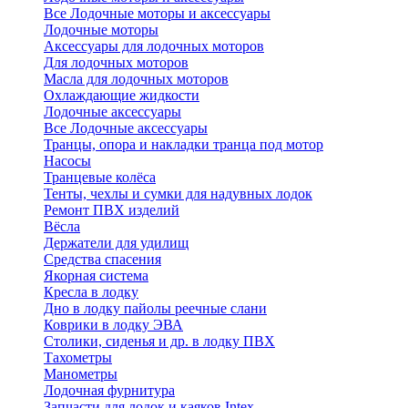
Все Лодочные моторы и аксессуары
Лодочные моторы
Аксессуары для лодочных моторов
Для лодочных моторов
Масла для лодочных моторов
Охлаждающие жидкости
Лодочные аксессуары
Все Лодочные аксессуары
Транцы, опора и накладки транца под мотор
Насосы
Транцевые колёса
Тенты, чехлы и сумки для надувных лодок
Ремонт ПВХ изделий
Вёсла
Держатели для удилищ
Средства спасения
Якорная система
Кресла в лодку
Дно в лодку пайолы реечные слани
Коврики в лодку ЭВА
Столики, сиденья и др. в лодку ПВХ
Тахометры
Манометры
Лодочная фурнитура
Запчасти для лодок и каяков Intex