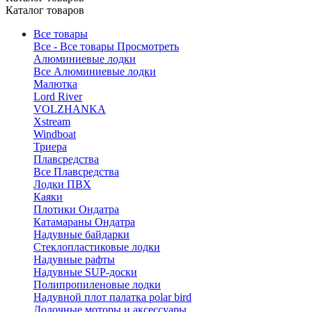
Каталог товаров
Все товары
Все - Все товары
Просмотреть
Алюминиевые лодки
Все Алюминиевые лодки
Малютка
Lord River
VOLZHANKA
Xstream
Windboat
Триера
Плавсредства
Все Плавсредства
Лодки ПВХ
Каяки
Плотики Ондатра
Катамараны Ондатра
Надувные байдарки
Стеклопластиковые лодки
Надувные рафты
Надувные SUP-доски
Полипропиленовые лодки
Надувной плот палатка polar bird
Лодочные моторы и аксессуары