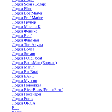
Лодки Solar (Солар)
Лодки Flinc
Лодки BoatMaster
Лодки Prof Marine
Лодки Групер
Лодки Мнев и К
Лодки Феникс
Лодки Reef
Лодки Флагман
Лодки Три Акулы
Лодки Волга
Лодки Stream
Лодки FORT boat
Лодки BoatsMan (Боцман)
Лодки Marlin
Лодки RusBoat
Лодки БАРС
Лодки Муссон
Лодки Поволжья
Лодки RiverBoats (РиверБотс)
Лодки Посейдон
Лодки Fortis
Лодки ORCA
Еще