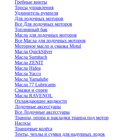
Гребные винты
Тросы управления
Удлинитель румпеля
Для лодочных моторов
Все Для лодочных моторов
Топливный бак
Масла для лодочных моторов
Все Масла для лодочных моторов
Моторное масло и смазка Motul
Масла QuickSilver
Масла Sumitach
Масла ZENIT
Масла Hidea
Масла Yacco
Масла Yamalube
Масла 77 Lubricants
Смазки и спреи
Масла RAVENOL
Охлаждающие жидкости
Лодочные аксессуары
Все Лодочные аксессуары
Транцы, опора и накладки транца под мотор
Насосы
Транцевые колёса
Тенты, чехлы и сумки для надувных лодок