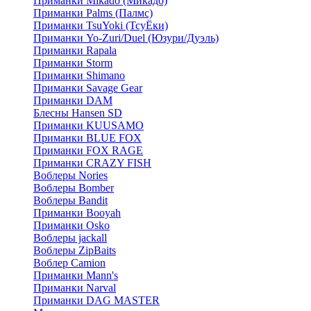
Приманки Mikado (Микадо)
Приманки Palms (Палмс)
Приманки TsuYoki (ТсуЁки)
Приманки Yo-Zuri/Duel (Юзури/Дуэль)
Приманки Rapala
Приманки Storm
Приманки Shimano
Приманки Savage Gear
Приманки DAM
Блесны Hansen SD
Приманки KUUSAMO
Приманки BLUE FOX
Приманки FOX RAGE
Приманки CRAZY FISH
Воблеры Nories
Воблеры Bomber
Воблеры Bandit
Приманки Booyah
Приманки Osko
Воблеры jackall
Воблеры ZipBaits
Воблер Camion
Приманки Mann's
Приманки Narval
Приманки DAG MASTER