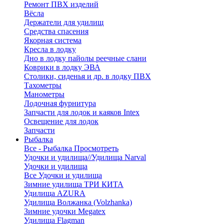
Ремонт ПВХ изделий
Вёсла
Держатели для удилищ
Средства спасения
Якорная система
Кресла в лодку
Дно в лодку пайолы реечные слани
Коврики в лодку ЭВА
Столики, сиденья и др. в лодку ПВХ
Тахометры
Манометры
Лодочная фурнитура
Запчасти для лодок и каяков Intex
Освещение для лодок
Запчасти
Рыбалка
Все - Рыбалка
Просмотреть
Удочки и удилища//Удилища Narval
Удочки и удилища
Все Удочки и удилища
Зимние удилища ТРИ КИТА
Удилища AZURA
Удилища Волжанка (Volzhanka)
Зимние удочки Megatex
Удилища Flagman