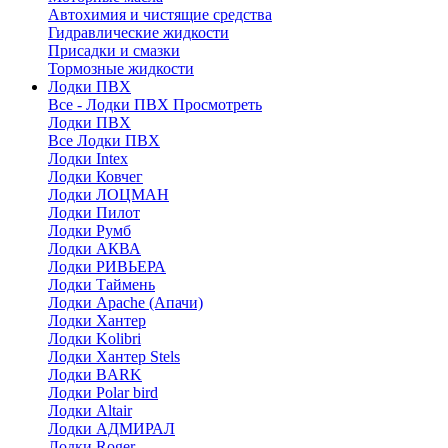
Автохимия и чистящие средства
Гидравлические жидкости
Присадки и смазки
Тормозные жидкости
Лодки ПВХ
Все - Лодки ПВХ
Просмотреть
Лодки ПВХ
Все Лодки ПВХ
Лодки Intex
Лодки Ковчег
Лодки ЛОЦМАН
Лодки Пилот
Лодки Румб
Лодки АКВА
Лодки РИВЬЕРА
Лодки Таймень
Лодки Apache (Апачи)
Лодки Хантер
Лодки Kolibri
Лодки Хантер Stels
Лодки BARK
Лодки Polar bird
Лодки Altair
Лодки АДМИРАЛ
Лодки Roger