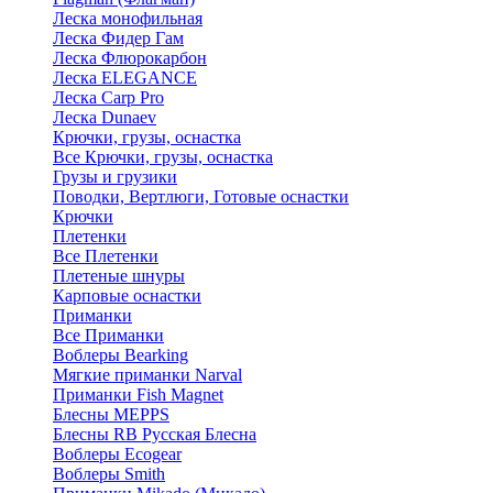
Леска монофильная
Леска Фидер Гам
Леска Флюрокарбон
Леска ELEGANCE
Леска Carp Pro
Леска Dunaev
Крючки, грузы, оснастка
Все Крючки, грузы, оснастка
Грузы и грузики
Поводки, Вертлюги, Готовые оснастки
Крючки
Плетенки
Все Плетенки
Плетеные шнуры
Карповые оснастки
Приманки
Все Приманки
Воблеры Bearking
Мягкие приманки Narval
Приманки Fish Magnet
Блесны MEPPS
Блесны RB Русская Блесна
Воблеры Ecogear
Воблеры Smith