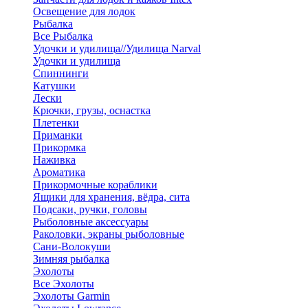
Освещение для лодок
Рыбалка
Все Рыбалка
Удочки и удилища//Удилища Narval
Удочки и удилища
Спиннинги
Катушки
Лески
Крючки, грузы, оснастка
Плетенки
Приманки
Прикормка
Наживка
Ароматика
Прикормочные кораблики
Ящики для хранения, вёдра, сита
Подсаки, ручки, головы
Рыболовные аксессуары
Раколовки, экраны рыболовные
Сани-Волокуши
Зимняя рыбалка
Эхолоты
Все Эхолоты
Эхолоты Garmin