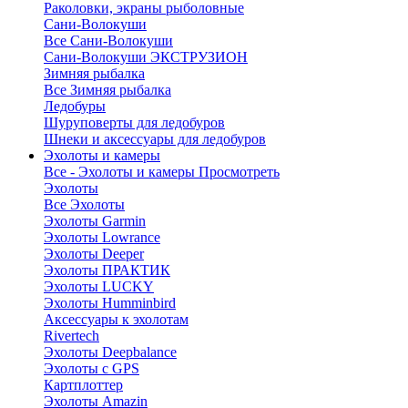
Раколовки, экраны рыболовные
Сани-Волокуши
Все Сани-Волокуши
Сани-Волокуши ЭКСТРУЗИОН
Зимняя рыбалка
Все Зимняя рыбалка
Ледобуры
Шуруповерты для ледобуров
Шнеки и аксессуары для ледобуров
Эхолоты и камеры
Все - Эхолоты и камеры
Просмотреть
Эхолоты
Все Эхолоты
Эхолоты Garmin
Эхолоты Lowrance
Эхолоты Deeper
Эхолоты ПРАКТИК
Эхолоты LUCKY
Эхолоты Humminbird
Аксессуары к эхолотам
Rivertech
Эхолоты Deepbalance
Эхолоты с GPS
Картплоттер
Эхолоты Amazin