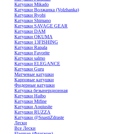
Катушки Mikado
Катушки Волжанка (Volzhanka)
Катушки Ryobi
Катушки Shimano
Катушки SAVAGE GEAR
Катушки DAM
Катушки OKUMA
Катушки 13FISHING
Катушки Rapala
Катушки Favorite
Катушки salmo
Катушки ELEGANCE
Катушки Guru
Матчевые катушки
Карповые катушки
Фидерные катушки
Катушка безынерционная
Катушки Haibo
Катушки Mifine
Катушки Aoqiusite
Катушки RUZZA
Катушки @SnastiZdraste
Лески
Все Лески
Flagman (Флагман)