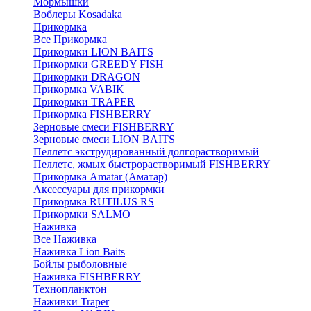
Мормышки
Воблеры Kosadaka
Прикормка
Все Прикормка
Прикормки LION BAITS
Прикормки GREEDY FISH
Прикормки DRAGON
Прикормка VABIK
Прикормки TRAPER
Прикормка FISHBERRY
Зерновые смеси FISHBERRY
Зерновые смеси LION BAITS
Пеллетс экструдированный долгорастворимый
Пеллетс, жмых быстрорастворимый FISHBERRY
Прикормка Amatar (Аматар)
Аксессуары для прикормки
Прикормка RUTILUS RS
Прикормки SALMO
Наживка
Все Наживка
Наживка Lion Baits
Бойлы рыболовные
Наживка FISHBERRY
Технопланктон
Наживки Traper