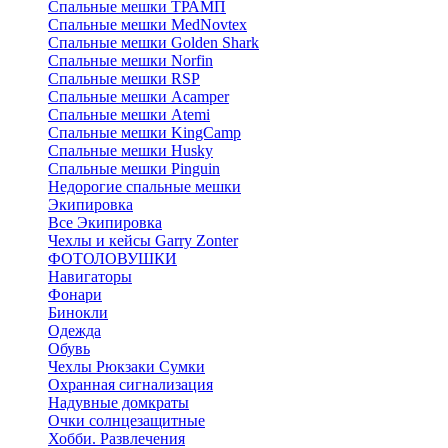
Спальные мешки ТРАМП
Cпальные мешки MedNovtex
Спальные мешки Golden Shark
Спальные мешки Norfin
Спальные мешки RSP
Спальные мешки Acamper
Спальные мешки Atemi
Спальные мешки KingCamp
Спальные мешки Husky
Спальные мешки Pinguin
Недорогие спальные мешки
Экипировка
Все Экипировка
Чехлы и кейсы Garry Zonter
ФОТОЛОВУШКИ
Навигаторы
Фонари
Бинокли
Одежда
Обувь
Чехлы Рюкзаки Сумки
Охранная сигнализация
Надувные домкраты
Очки солнцезащитные
Хобби. Развлечения