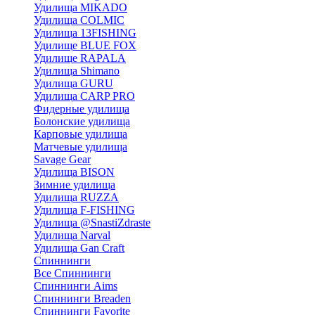
Удилища MIKADO
Удилища COLMIC
Удилища 13FISHING
Удилище BLUE FOX
Удилище RAPALA
Удилища Shimano
Удилища GURU
Удилища CARP PRO
Фидерные удилища
Болонские удилища
Карповые удилища
Матчевые удилища
Savage Gear
Удилища BISON
Зимние удилища
Удилища RUZZA
Удилища F-FISHING
Удилища @SnastiZdraste
Удилища Narval
Удилища Gan Craft
Спиннинги
Все Спиннинги
Спиннинги Aims
Спиннинги Breaden
Спиннинги Favorite