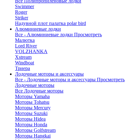
Все Полипропиленовые лодки
Swimmer
Roger
Striker
Надувной плот палатка polar bird
Алюминиевые лодки
Все - Алюминиевые лодки
Просмотреть
Малютка
Lord River
VOLZHANKA
Xstream
Windboat
Триера
Лодочные моторы и аксессуары
Все - Лодочные моторы и аксессуары
Просмотреть
Лодочные моторы
Все Лодочные моторы
Моторы Yamaha
Моторы Tohatsu
Моторы Mercury
Моторы Suzuki
Моторы Hidea
Моторы Honda
Моторы Golfstream
Моторы Hangkai