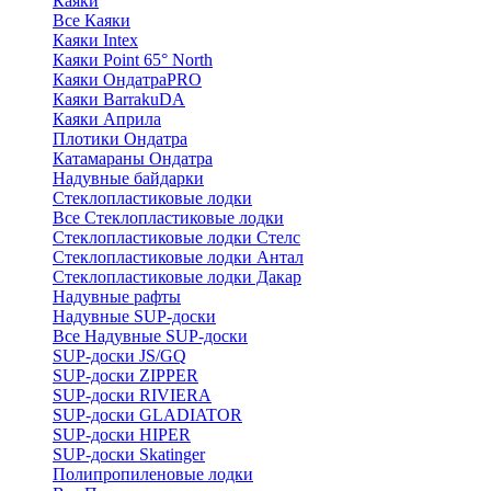
Каяки
Все Каяки
Каяки Intex
Каяки Point 65° North
Каяки ОндатраPRO
Каяки BarrakuDA
Каяки Априла
Плотики Ондатра
Катамараны Ондатра
Надувные байдарки
Стеклопластиковые лодки
Все Стеклопластиковые лодки
Стеклопластиковые лодки Стелс
Стеклопластиковые лодки Антал
Стеклопластиковые лодки Дакар
Надувные рафты
Надувные SUP-доски
Все Надувные SUP-доски
SUP-доски JS/GQ
SUP-доски ZIPPER
SUP-доски RIVIERA
SUP-доски GLADIATOR
SUP-доски HIPER
SUP-доски Skatinger
Полипропиленовые лодки