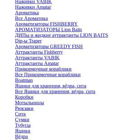
Наживки VABIK
Наживки Amatar
Ароматика
Все Ароматика
Ароматизаторы FISHBERRY
АРОМАТИЗАТОРЫ Lion Baits
ДИПы и жидкие аттрактанты LION BAITS
Dip-ы Traper
Ароматизаторы GREEDY FISH
Аттрактанты Fishberry
Аттрактанты VABIK
Аттрактанты Amatar
Прикормочные кораблики
Все Прикормочные кораблики
Boatman
Ящики для хранения, вёдра, сита
Все Ящики для хранения, вёдра, сита
Коробки
Мотыльницы
Рюкзаки
Сита
Сумки
Тубусы
Ящики
Вёдра