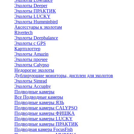
Эхолоты Lowrance
Эхолоты Deeper
Эхолоты ПРАКТИК
Эхолоты LUCKY
Эхолоты Humminbird
Аксессуары к эхолотам
Rivertech
Эхолоты Deepbalance
Эхолоты с GPS
Картплоттер
Эхолоты Amazin
Эхолоты прочее
Эхолоты Calypso
Недорогие эхолоты
Дублирующие мониторы, дисплеи для эхолотов
Эхолоты Simrad
Эхолоты Accuphy
Подводные камеры
Все Подводные камеры
Подводные камеры ЯЗЬ
Подводные камеры CALYPSO
Подводные камеры ФИШКА
Подводные камеры LUCKY
Подводные камеры ПРАКТИК
Подводная камера FocusFish