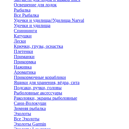
Освещение для лодок
Рыбалка
Все Рыбалка
Удочки и удилища//Удилища Narval
Удочки и удилища
Спиннинги
Катушки
Лески
Крючки, грузы, оснастка
Плетенки
Приманки
Прикормка
Наживка
Ароматика
Прикормочные кораблики
Ящики для хранения, вёдра, сита
Подсаки, ручки, головы
Рыболовные аксессуары
Раколовки, экраны рыболовные
Сани-Волокуши
Зимняя рыбалка
Эхолоты
Все Эхолоты
Эхолоты Garmin