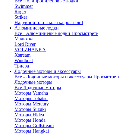
Все Полипропиленовые лодки
Swimmer
Roger
Striker
Надувной плот палатка polar bird
Алюминиевые лодки
Все - Алюминиевые лодки
Просмотреть
Малютка
Lord River
VOLZHANKA
Xstream
Windboat
Триера
Лодочные моторы и аксессуары
Все - Лодочные моторы и аксессуары
Просмотреть
Лодочные моторы
Все Лодочные моторы
Моторы Yamaha
Моторы Tohatsu
Моторы Mercury
Моторы Suzuki
Моторы Hidea
Моторы Honda
Моторы Golfstream
Моторы Hangkai