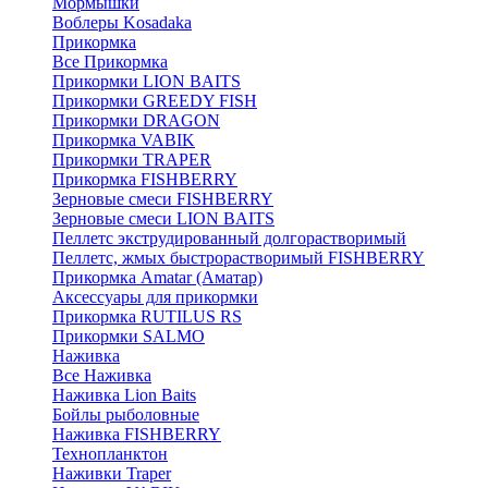
Мормышки
Воблеры Kosadaka
Прикормка
Все Прикормка
Прикормки LION BAITS
Прикормки GREEDY FISH
Прикормки DRAGON
Прикормка VABIK
Прикормки TRAPER
Прикормка FISHBERRY
Зерновые смеси FISHBERRY
Зерновые смеси LION BAITS
Пеллетс экструдированный долгорастворимый
Пеллетс, жмых быстрорастворимый FISHBERRY
Прикормка Amatar (Аматар)
Аксессуары для прикормки
Прикормка RUTILUS RS
Прикормки SALMO
Наживка
Все Наживка
Наживка Lion Baits
Бойлы рыболовные
Наживка FISHBERRY
Технопланктон
Наживки Traper