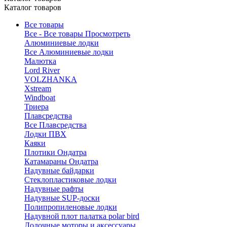
Каталог товаров
Все товары
Все - Все товары
Просмотреть
Алюминиевые лодки
Все Алюминиевые лодки
Малютка
Lord River
VOLZHANKA
Xstream
Windboat
Триера
Плавсредства
Все Плавсредства
Лодки ПВХ
Каяки
Плотики Ондатра
Катамараны Ондатра
Надувные байдарки
Стеклопластиковые лодки
Надувные рафты
Надувные SUP-доски
Полипропиленовые лодки
Надувной плот палатка polar bird
Лодочные моторы и аксессуары