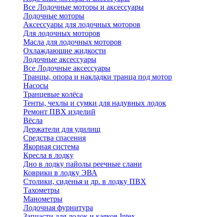
Все Лодочные моторы и аксессуары
Лодочные моторы
Аксессуары для лодочных моторов
Для лодочных моторов
Масла для лодочных моторов
Охлаждающие жидкости
Лодочные аксессуары
Все Лодочные аксессуары
Транцы, опора и накладки транца под мотор
Насосы
Транцевые колёса
Тенты, чехлы и сумки для надувных лодок
Ремонт ПВХ изделий
Вёсла
Держатели для удилищ
Средства спасения
Якорная система
Кресла в лодку
Дно в лодку пайолы реечные слани
Коврики в лодку ЭВА
Столики, сиденья и др. в лодку ПВХ
Тахометры
Манометры
Лодочная фурнитура
Запчасти для лодок и каяков Intex