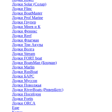
Лодки Solar (Солар)
Лодки Flinc
Лодки BoatMaster
Лодки Prof Marine
Лодки Групер
Лодки Мнев и К
Лодки Феникс
Лодки Reef
Лодки Флагман
Лодки Три Акулы
Лодки Волга
Лодки Stream
Лодки FORT boat
Лодки BoatsMan (Боцман)
Лодки Marlin
Лодки RusBoat
Лодки БАРС
Лодки Муссон
Лодки Поволжья
Лодки RiverBoats (РиверБотс)
Лодки Посейдон
Лодки Fortis
Лодки ORCA
Еще