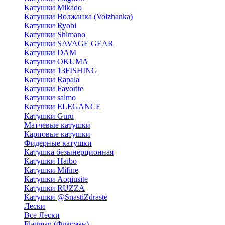
Катушки Mikado
Катушки Волжанка (Volzhanka)
Катушки Ryobi
Катушки Shimano
Катушки SAVAGE GEAR
Катушки DAM
Катушки OKUMA
Катушки 13FISHING
Катушки Rapala
Катушки Favorite
Катушки salmo
Катушки ELEGANCE
Катушки Guru
Матчевые катушки
Карповые катушки
Фидерные катушки
Катушка безынерционная
Катушки Haibo
Катушки Mifine
Катушки Aoqiusite
Катушки RUZZA
Катушки @SnastiZdraste
Лески
Все Лески
Flagman (Флагман)