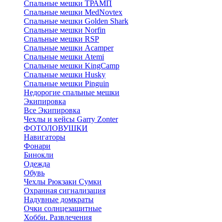
Спальные мешки ТРАМП
Cпальные мешки MedNovtex
Спальные мешки Golden Shark
Спальные мешки Norfin
Спальные мешки RSP
Спальные мешки Acamper
Спальные мешки Atemi
Спальные мешки KingCamp
Спальные мешки Husky
Спальные мешки Pinguin
Недорогие спальные мешки
Экипировка
Все Экипировка
Чехлы и кейсы Garry Zonter
ФОТОЛОВУШКИ
Навигаторы
Фонари
Бинокли
Одежда
Обувь
Чехлы Рюкзаки Сумки
Охранная сигнализация
Надувные домкраты
Очки солнцезащитные
Хобби. Развлечения