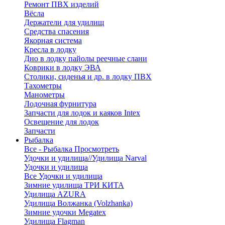
Ремонт ПВХ изделий
Вёсла
Держатели для удилищ
Средства спасения
Якорная система
Кресла в лодку
Дно в лодку пайолы реечные слани
Коврики в лодку ЭВА
Столики, сиденья и др. в лодку ПВХ
Тахометры
Манометры
Лодочная фурнитура
Запчасти для лодок и каяков Intex
Освещение для лодок
Запчасти
Рыбалка
Все - Рыбалка
Просмотреть
Удочки и удилища//Удилища Narval
Удочки и удилища
Все Удочки и удилища
Зимние удилища ТРИ КИТА
Удилища AZURA
Удилища Волжанка (Volzhanka)
Зимние удочки Megatex
Удилища Flagman