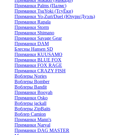
Приманки Mikado (Микадо)
Приманки Palms (Палмс)
Приманки TsuYoki (ТсуЁки)
Приманки Yo-Zuri/Duel (Юзури/Дуэль)
Приманки Rapala
Приманки Storm
Приманки Shimano
Приманки Savage Gear
Приманки DAM
Блесны Hansen SD
Приманки KUUSAMO
Приманки BLUE FOX
Приманки FOX RAGE
Приманки CRAZY FISH
Воблеры Nories
Воблеры Bomber
Воблеры Bandit
Приманки Booyah
Приманки Osko
Воблеры jackall
Воблеры ZipBaits
Воблер Camion
Приманки Mann's
Приманки Narval
Приманки DAG MASTER