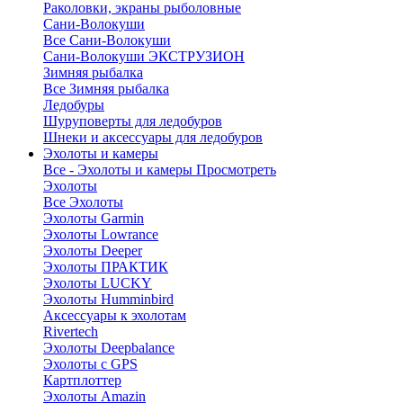
Раколовки, экраны рыболовные
Сани-Волокуши
Все Сани-Волокуши
Сани-Волокуши ЭКСТРУЗИОН
Зимняя рыбалка
Все Зимняя рыбалка
Ледобуры
Шуруповерты для ледобуров
Шнеки и аксессуары для ледобуров
Эхолоты и камеры
Все - Эхолоты и камеры
Просмотреть
Эхолоты
Все Эхолоты
Эхолоты Garmin
Эхолоты Lowrance
Эхолоты Deeper
Эхолоты ПРАКТИК
Эхолоты LUCKY
Эхолоты Humminbird
Аксессуары к эхолотам
Rivertech
Эхолоты Deepbalance
Эхолоты с GPS
Картплоттер
Эхолоты Amazin