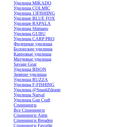
Удилища MIKADO
Удилища COLMIC
Удилища 13FISHING
Удилище BLUE FOX
Удилище RAPALA
Удилища Shimano
Удилища GURU
Удилища CARP PRO
Фидерные удилища
Болонские удилища
Карповые удилища
Матчевые удилища
Savage Gear
Удилища BISON
Зимние удилища
Удилища RUZZA
Удилища F-FISHING
Удилища @SnastiZdraste
Удилища Narval
Удилища Gan Craft
Спиннинги
Все Спиннинги
Спиннинги Aims
Спиннинги Breaden
Спиннинги Favorite