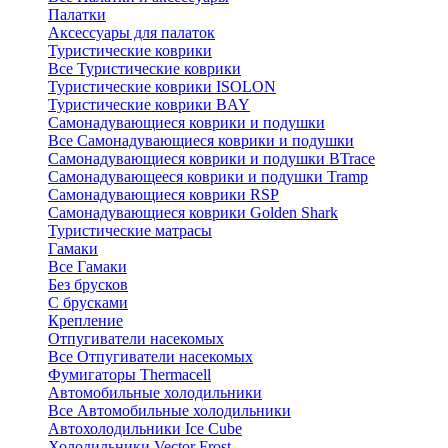
Палатки
Аксессуары для палаток
Туристические коврики
Все Туристические коврики
Туристические коврики ISOLON
Туристические коврики BAY
Самонадувающиеся коврики и подушки
Все Самонадувающиеся коврики и подушки
Самонадувающиеся коврики и подушки BTrace
Самонадувающееся коврики и подушки Tramp
Самонадувающиеся коврики RSP
Самонадувающиеся коврики Golden Shark
Туристические матрасы
Гамаки
Все Гамаки
Без брусков
С брусками
Крепление
Отпугиватели насекомых
Все Отпугиватели насекомых
Фумигаторы Thermacell
Автомобильные холодильники
Все Автомобильные холодильники
Автохолодильники Ice Cube
Холодильники Vector Frost