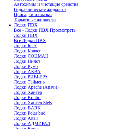
Автохимия и чистящие средства
Гидравлические жидкости
Присадки и смазки
Тормозные жидкости
Лодки ПВХ
Все - Лодки ПВХ
Просмотреть
Лодки ПВХ
Все Лодки ПВХ
Лодки Intex
Лодки Ковчег
Лодки ЛОЦМАН
Лодки Пилот
Лодки Румб
Лодки АКВА
Лодки РИВЬЕРА
Лодки Таймень
Лодки Apache (Апачи)
Лодки Хантер
Лодки Kolibri
Лодки Хантер Stels
Лодки BARK
Лодки Polar bird
Лодки Altair
Лодки АДМИРАЛ
Лодки Roger