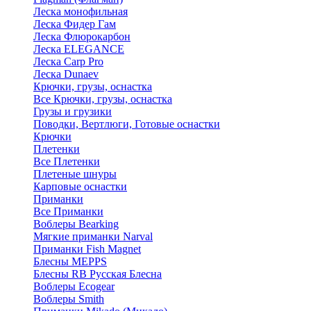
Леска монофильная
Леска Фидер Гам
Леска Флюрокарбон
Леска ELEGANCE
Леска Carp Pro
Леска Dunaev
Крючки, грузы, оснастка
Все Крючки, грузы, оснастка
Грузы и грузики
Поводки, Вертлюги, Готовые оснастки
Крючки
Плетенки
Все Плетенки
Плетеные шнуры
Карповые оснастки
Приманки
Все Приманки
Воблеры Bearking
Мягкие приманки Narval
Приманки Fish Magnet
Блесны MEPPS
Блесны RB Русская Блесна
Воблеры Ecogear
Воблеры Smith