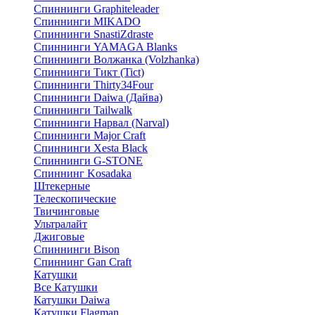
Спиннинги Graphiteleader
Спиннинги MIKADO
Спиннинги SnastiZdraste
Спиннинги YAMAGA Blanks
Спиннинги Волжанка (Volzhanka)
Спиннинги Тикт (Tict)
Спиннинги Thirty34Four
Спиннинги Daiwa (Дайва)
Спиннинги Tailwalk
Спиннинги Нарвал (Narval)
Спиннинги Major Craft
Спиннинги Xesta Black
Спиннинги G-STONE
Спиннинг Kosadaka
Штекерные
Телескопические
Твичинговые
Ультралайт
Джиговые
Спиннинги Bison
Спиннинг Gan Craft
Катушки
Все Катушки
Катушки Daiwa
Катушки Flagman