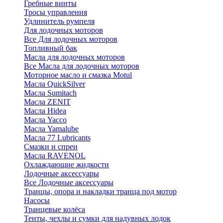
Гребные винты
Тросы управления
Удлинитель румпеля
Для лодочных моторов
Все Для лодочных моторов
Топливный бак
Масла для лодочных моторов
Все Масла для лодочных моторов
Моторное масло и смазка Motul
Масла QuickSilver
Масла Sumitach
Масла ZENIT
Масла Hidea
Масла Yacco
Масла Yamalube
Масла 77 Lubricants
Смазки и спреи
Масла RAVENOL
Охлаждающие жидкости
Лодочные аксессуары
Все Лодочные аксессуары
Транцы, опора и накладки транца под мотор
Насосы
Транцевые колёса
Тенты, чехлы и сумки для надувных лодок