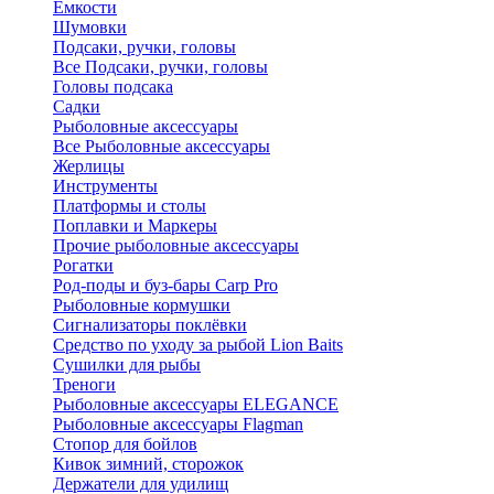
Ёмкости
Шумовки
Подсаки, ручки, головы
Все Подсаки, ручки, головы
Головы подсака
Садки
Рыболовные аксессуары
Все Рыболовные аксессуары
Жерлицы
Инструменты
Платформы и столы
Поплавки и Маркеры
Прочие рыболовные аксессуары
Рогатки
Род-поды и буз-бары Carp Pro
Рыболовные кормушки
Сигнализаторы поклёвки
Средство по уходу за рыбой Lion Baits
Сушилки для рыбы
Треноги
Рыболовные аксессуары ELEGANCE
Рыболовные аксессуары Flagman
Стопор для бойлов
Кивок зимний, сторожок
Держатели для удилищ