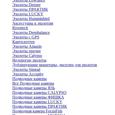
Эхолоты Lowrance
Эхолоты Deeper
Эхолоты ПРАКТИК
Эхолоты LUCKY
Эхолоты Humminbird
Аксессуары к эхолотам
Rivertech
Эхолоты Deepbalance
Эхолоты с GPS
Картплоттер
Эхолоты Amazin
Эхолоты прочее
Эхолоты Calypso
Недорогие эхолоты
Дублирующие мониторы, дисплеи для эхолотов
Эхолоты Simrad
Эхолоты Accuphy
Подводные камеры
Все Подводные камеры
Подводные камеры ЯЗЬ
Подводные камеры CALYPSO
Подводные камеры ФИШКА
Подводные камеры LUCKY
Подводные камеры ПРАКТИК
Подводная камера FocusFish