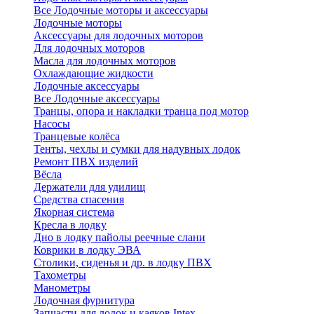
Все Лодочные моторы и аксессуары
Лодочные моторы
Аксессуары для лодочных моторов
Для лодочных моторов
Масла для лодочных моторов
Охлаждающие жидкости
Лодочные аксессуары
Все Лодочные аксессуары
Транцы, опора и накладки транца под мотор
Насосы
Транцевые колёса
Тенты, чехлы и сумки для надувных лодок
Ремонт ПВХ изделий
Вёсла
Держатели для удилищ
Средства спасения
Якорная система
Кресла в лодку
Дно в лодку пайолы реечные слани
Коврики в лодку ЭВА
Столики, сиденья и др. в лодку ПВХ
Тахометры
Манометры
Лодочная фурнитура
Запчасти для лодок и каяков Intex