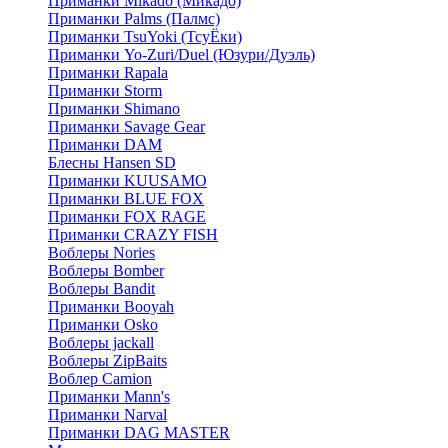
Приманки Mikado (Микадо)
Приманки Palms (Палмс)
Приманки TsuYoki (ТсуЁки)
Приманки Yo-Zuri/Duel (Юзури/Дуэль)
Приманки Rapala
Приманки Storm
Приманки Shimano
Приманки Savage Gear
Приманки DAM
Блесны Hansen SD
Приманки KUUSAMO
Приманки BLUE FOX
Приманки FOX RAGE
Приманки CRAZY FISH
Воблеры Nories
Воблеры Bomber
Воблеры Bandit
Приманки Booyah
Приманки Osko
Воблеры jackall
Воблеры ZipBaits
Воблер Camion
Приманки Mann's
Приманки Narval
Приманки DAG MASTER