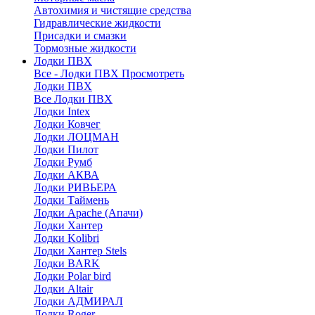
Автохимия и чистящие средства
Гидравлические жидкости
Присадки и смазки
Тормозные жидкости
Лодки ПВХ
Все - Лодки ПВХ
Просмотреть
Лодки ПВХ
Все Лодки ПВХ
Лодки Intex
Лодки Ковчег
Лодки ЛОЦМАН
Лодки Пилот
Лодки Румб
Лодки АКВА
Лодки РИВЬЕРА
Лодки Таймень
Лодки Apache (Апачи)
Лодки Хантер
Лодки Kolibri
Лодки Хантер Stels
Лодки BARK
Лодки Polar bird
Лодки Altair
Лодки АДМИРАЛ
Лодки Roger