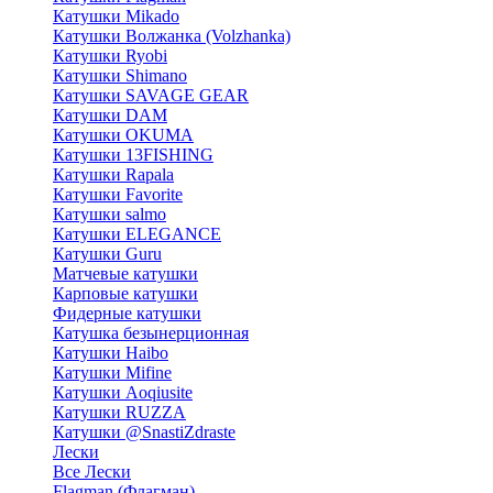
Катушки Mikado
Катушки Волжанка (Volzhanka)
Катушки Ryobi
Катушки Shimano
Катушки SAVAGE GEAR
Катушки DAM
Катушки OKUMA
Катушки 13FISHING
Катушки Rapala
Катушки Favorite
Катушки salmo
Катушки ELEGANCE
Катушки Guru
Матчевые катушки
Карповые катушки
Фидерные катушки
Катушка безынерционная
Катушки Haibo
Катушки Mifine
Катушки Aoqiusite
Катушки RUZZA
Катушки @SnastiZdraste
Лески
Все Лески
Flagman (Флагман)