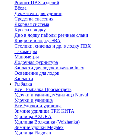
Ремонт ПВХ изделий
Вёсла
Держатели для удилищ
Средства спасения
Якорная система
Кресла в лодку
Дно в лодку пайолы реечные слани
Коврики в лодку ЭВА
Столики, сиденья и др. в лодку ПВХ
Тахометры
Манометры
Лодочная фурнитура
Запчасти для лодок и каяков Intex
Освещение для лодок
Запчасти
Рыбалка
Все - Рыбалка
Просмотреть
Удочки и удилища//Удилища Narval
Удочки и удилища
Все Удочки и удилища
Зимние удилища ТРИ КИТА
Удилища AZURA
Удилища Волжанка (Volzhanka)
Зимние удочки Megatex
Удилища Flagman