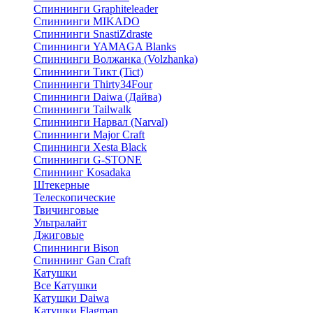
Спиннинги Graphiteleader
Спиннинги MIKADO
Спиннинги SnastiZdraste
Спиннинги YAMAGA Blanks
Спиннинги Волжанка (Volzhanka)
Спиннинги Тикт (Tict)
Спиннинги Thirty34Four
Спиннинги Daiwa (Дайва)
Спиннинги Tailwalk
Спиннинги Нарвал (Narval)
Спиннинги Major Craft
Спиннинги Xesta Black
Спиннинги G-STONE
Спиннинг Kosadaka
Штекерные
Телескопические
Твичинговые
Ультралайт
Джиговые
Спиннинги Bison
Спиннинг Gan Craft
Катушки
Все Катушки
Катушки Daiwa
Катушки Flagman