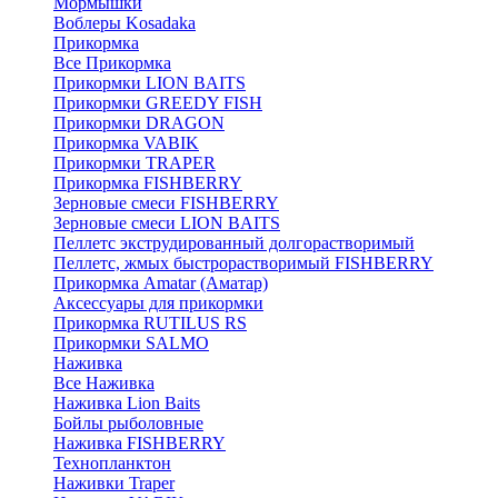
Мормышки
Воблеры Kosadaka
Прикормка
Все Прикормка
Прикормки LION BAITS
Прикормки GREEDY FISH
Прикормки DRAGON
Прикормка VABIK
Прикормки TRAPER
Прикормка FISHBERRY
Зерновые смеси FISHBERRY
Зерновые смеси LION BAITS
Пеллетс экструдированный долгорастворимый
Пеллетс, жмых быстрорастворимый FISHBERRY
Прикормка Amatar (Аматар)
Аксессуары для прикормки
Прикормка RUTILUS RS
Прикормки SALMO
Наживка
Все Наживка
Наживка Lion Baits
Бойлы рыболовные
Наживка FISHBERRY
Технопланктон
Наживки Traper