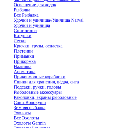
Освещение для лодок
Рыбалка
Все Рыбалка
Удочки и удилища//Удилища Narval
Удочки и удилища
Спиннинги
Катушки
Лески
Крючки, грузы, оснастка
Плетенки
Приманки
Прикормка
Наживка
Ароматика
Прикормочные кораблики
Ящики для хранения, вёдра, сита
Подсаки, ручки, головы
Рыболовные аксессуары
Раколовки, экраны рыболовные
Сани-Волокуши
Зимняя рыбалка
Эхолоты
Все Эхолоты
Эхолоты Garmin