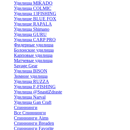
Удилища MIKADO
Удилища COLMIC
Удилища 13FISHING
Удилище BLUE FOX
Удилище RAPALA
Удилища Shimano
Удилища GURU
Удилища CARP PRO
Фидерные удилища
Болонские удилища
Карповые удилища
Матчевые удилища
Savage Gear
Удилища BISON
Зимние удилища
Удилища RUZZA
Удилища F-FISHING
Удилища @SnastiZdraste
Удилища Narval
Удилища Gan Craft
Спиннинги
Все Спиннинги
Спиннинги Aims
Спиннинги Breaden
Спиннинги Favorite