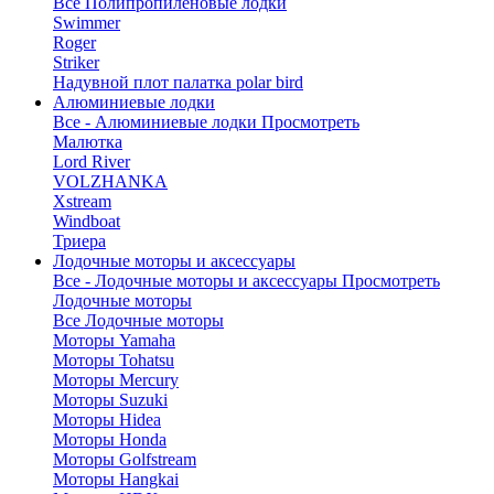
Все Полипропиленовые лодки
Swimmer
Roger
Striker
Надувной плот палатка polar bird
Алюминиевые лодки
Все - Алюминиевые лодки
Просмотреть
Малютка
Lord River
VOLZHANKA
Xstream
Windboat
Триера
Лодочные моторы и аксессуары
Все - Лодочные моторы и аксессуары
Просмотреть
Лодочные моторы
Все Лодочные моторы
Моторы Yamaha
Моторы Tohatsu
Моторы Mercury
Моторы Suzuki
Моторы Hidea
Моторы Honda
Моторы Golfstream
Моторы Hangkai