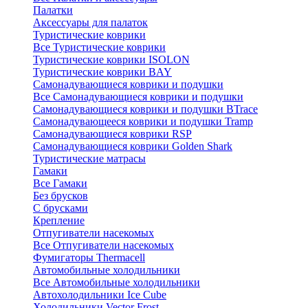
Палатки
Аксессуары для палаток
Туристические коврики
Все Туристические коврики
Туристические коврики ISOLON
Туристические коврики BAY
Самонадувающиеся коврики и подушки
Все Самонадувающиеся коврики и подушки
Самонадувающиеся коврики и подушки BTrace
Самонадувающееся коврики и подушки Tramp
Самонадувающиеся коврики RSP
Самонадувающиеся коврики Golden Shark
Туристические матрасы
Гамаки
Все Гамаки
Без брусков
С брусками
Крепление
Отпугиватели насекомых
Все Отпугиватели насекомых
Фумигаторы Thermacell
Автомобильные холодильники
Все Автомобильные холодильники
Автохолодильники Ice Cube
Холодильники Vector Frost