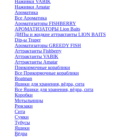
Наживки VABIK
Наживки Amatar
Ароматика
Все Ароматика
Ароматизаторы FISHBERRY
АРОМАТИЗАТОРЫ Lion Baits
ДИПы и жидкие аттрактанты LION BAITS
Dip-ы Traper
Ароматизаторы GREEDY FISH
Аттрактанты Fishberry
Аттрактанты VABIK
Аттрактанты Amatar
Прикормочные кораблики
Все Прикормочные кораблики
Boatman
Ящики для хранения, вёдра, сита
Все Ящики для хранения, вёдра, сита
Коробки
Мотыльницы
Рюкзаки
Сита
Сумки
Тубусы
Ящики
Вёдра