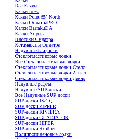
Каяки
Все Каяки
Каяки Intex
Каяки Point 65° North
Каяки ОндатраPRO
Каяки BarrakuDA
Каяки Априла
Плотики Ондатра
Катамараны Ондатра
Надувные байдарки
Стеклопластиковые лодки
Все Стеклопластиковые лодки
Стеклопластиковые лодки Стелс
Стеклопластиковые лодки Антал
Стеклопластиковые лодки Дакар
Надувные рафты
Надувные SUP-доски
Все Надувные SUP-доски
SUP-доски JS/GQ
SUP-доски ZIPPER
SUP-доски RIVIERA
SUP-доски GLADIATOR
SUP-доски HIPER
SUP-доски Skatinger
Полипропиленовые лодки