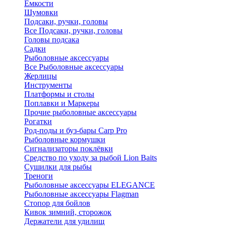
Ёмкости
Шумовки
Подсаки, ручки, головы
Все Подсаки, ручки, головы
Головы подсака
Садки
Рыболовные аксессуары
Все Рыболовные аксессуары
Жерлицы
Инструменты
Платформы и столы
Поплавки и Маркеры
Прочие рыболовные аксессуары
Рогатки
Род-поды и буз-бары Carp Pro
Рыболовные кормушки
Сигнализаторы поклёвки
Средство по уходу за рыбой Lion Baits
Сушилки для рыбы
Треноги
Рыболовные аксессуары ELEGANCE
Рыболовные аксессуары Flagman
Стопор для бойлов
Кивок зимний, сторожок
Держатели для удилищ