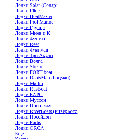
Лодки Solar (Солар)
Лодки Flinc
Лодки BoatMaster
Лодки Prof Marine
Лодки Групер
Лодки Мнев и К
Лодки Феникс
Лодки Reef
Лодки Флагман
Лодки Три Акулы
Лодки Волга
Лодки Stream
Лодки FORT boat
Лодки BoatsMan (Боцман)
Лодки Marlin
Лодки RusBoat
Лодки БАРС
Лодки Муссон
Лодки Поволжья
Лодки RiverBoats (РиверБотс)
Лодки Посейдон
Лодки Fortis
Лодки ORCA
Еще