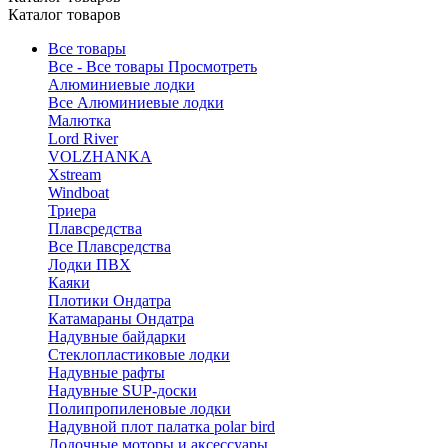
Каталог товаров
Все товары
Все - Все товары
Просмотреть
Алюминиевые лодки
Все Алюминиевые лодки
Малютка
Lord River
VOLZHANKA
Xstream
Windboat
Триера
Плавсредства
Все Плавсредства
Лодки ПВХ
Каяки
Плотики Ондатра
Катамараны Ондатра
Надувные байдарки
Стеклопластиковые лодки
Надувные рафты
Надувные SUP-доски
Полипропиленовые лодки
Надувной плот палатка polar bird
Лодочные моторы и аксессуары