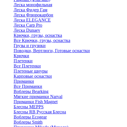
Леска монофильная
Леска Фидер Гам
Леска Флюрокарбон
Леска ELEGANCE
Леска Carp Pro
Леска Dunaev
Крючки, грузы, оснастка
Все Крючки, грузы, оснастка
Грузы и грузики
Поводки, Вертлюги, Готовые оснастки
Крючки
Плетенки
Все Плетенки
Плетеные шнуры
Карповые оснастки
Приманки
Все Приманки
Воблеры Bearking
Мягкие приманки Narval
Приманки Fish Magnet
Блесны MEPPS
Блесны RB Русская Блесна
Воблеры Ecogear
Воблеры Smith