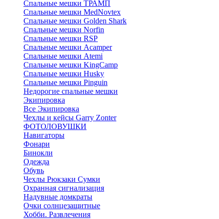
Спальные мешки ТРАМП
Cпальные мешки MedNovtex
Спальные мешки Golden Shark
Спальные мешки Norfin
Спальные мешки RSP
Спальные мешки Acamper
Спальные мешки Atemi
Спальные мешки KingCamp
Спальные мешки Husky
Спальные мешки Pinguin
Недорогие спальные мешки
Экипировка
Все Экипировка
Чехлы и кейсы Garry Zonter
ФОТОЛОВУШКИ
Навигаторы
Фонари
Бинокли
Одежда
Обувь
Чехлы Рюкзаки Сумки
Охранная сигнализация
Надувные домкраты
Очки солнцезащитные
Хобби. Развлечения