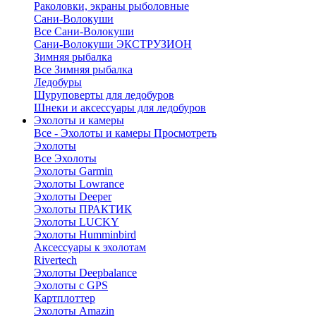
Раколовки, экраны рыболовные
Сани-Волокуши
Все Сани-Волокуши
Сани-Волокуши ЭКСТРУЗИОН
Зимняя рыбалка
Все Зимняя рыбалка
Ледобуры
Шуруповерты для ледобуров
Шнеки и аксессуары для ледобуров
Эхолоты и камеры
Все - Эхолоты и камеры
Просмотреть
Эхолоты
Все Эхолоты
Эхолоты Garmin
Эхолоты Lowrance
Эхолоты Deeper
Эхолоты ПРАКТИК
Эхолоты LUCKY
Эхолоты Humminbird
Аксессуары к эхолотам
Rivertech
Эхолоты Deepbalance
Эхолоты с GPS
Картплоттер
Эхолоты Amazin