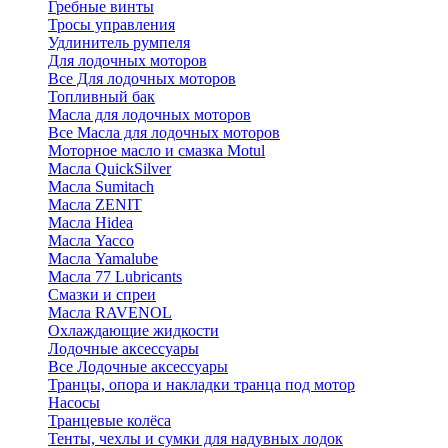
Гребные винты
Тросы управления
Удлинитель румпеля
Для лодочных моторов
Все Для лодочных моторов
Топливный бак
Масла для лодочных моторов
Все Масла для лодочных моторов
Моторное масло и смазка Motul
Масла QuickSilver
Масла Sumitach
Масла ZENIT
Масла Hidea
Масла Yacco
Масла Yamalube
Масла 77 Lubricants
Смазки и спреи
Масла RAVENOL
Охлаждающие жидкости
Лодочные аксессуары
Все Лодочные аксессуары
Транцы, опора и накладки транца под мотор
Насосы
Транцевые колёса
Тенты, чехлы и сумки для надувных лодок