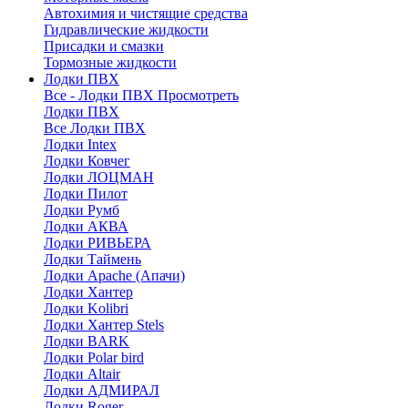
Автохимия и чистящие средства
Гидравлические жидкости
Присадки и смазки
Тормозные жидкости
Лодки ПВХ
Все - Лодки ПВХ
Просмотреть
Лодки ПВХ
Все Лодки ПВХ
Лодки Intex
Лодки Ковчег
Лодки ЛОЦМАН
Лодки Пилот
Лодки Румб
Лодки АКВА
Лодки РИВЬЕРА
Лодки Таймень
Лодки Apache (Апачи)
Лодки Хантер
Лодки Kolibri
Лодки Хантер Stels
Лодки BARK
Лодки Polar bird
Лодки Altair
Лодки АДМИРАЛ
Лодки Roger