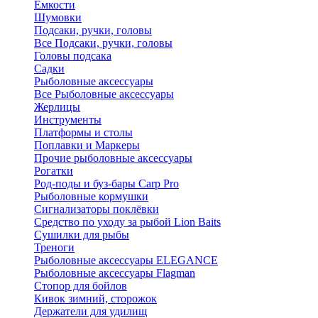
Ёмкости
Шумовки
Подсаки, ручки, головы
Все Подсаки, ручки, головы
Головы подсака
Садки
Рыболовные аксессуары
Все Рыболовные аксессуары
Жерлицы
Инструменты
Платформы и столы
Поплавки и Маркеры
Прочие рыболовные аксессуары
Рогатки
Род-поды и буз-бары Carp Pro
Рыболовные кормушки
Сигнализаторы поклёвки
Средство по уходу за рыбой Lion Baits
Сушилки для рыбы
Треноги
Рыболовные аксессуары ELEGANCE
Рыболовные аксессуары Flagman
Стопор для бойлов
Кивок зимний, сторожок
Держатели для удилищ