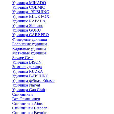
Удилища MIKADO
Удилища COLMIC
Удилища 13FISHING
Удилище BLUE FOX
Удилище RAPALA
Удилища Shimano
Удилища GURU
Удилища CARP PRO
Фидерные удилища
Болонские удилища
Карповые удилища
Матчевые удилища
Savage Gear
Удилища BISON
Зимние удилища
Удилища RUZZA
Удилища F-FISHING
Удилища @SnastiZdraste
Удилища Narval
Удилища Gan Craft
Спиннинги
Все Спиннинги
Спиннинги Aims
Спиннинги Breaden
Спиннинги Favorite