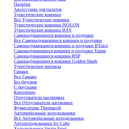
Палатки
Аксессуары для палаток
Туристические коврики
Все Туристические коврики
Туристические коврики ISOLON
Туристические коврики BAY
Самонадувающиеся коврики и подушки
Все Самонадувающиеся коврики и подушки
Самонадувающиеся коврики и подушки BTrace
Самонадувающееся коврики и подушки Tramp
Самонадувающиеся коврики RSP
Самонадувающиеся коврики Golden Shark
Туристические матрасы
Гамаки
Все Гамаки
Без брусков
С брусками
Крепление
Отпугиватели насекомых
Все Отпугиватели насекомых
Фумигаторы Thermacell
Автомобильные холодильники
Все Автомобильные холодильники
Автохолодильники Ice Cube
Холодильники Vector Frost