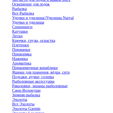
Освещение для лодок
Рыбалка
Все Рыбалка
Удочки и удилища//Удилища Narval
Удочки и удилища
Спиннинги
Катушки
Лески
Крючки, грузы, оснастка
Плетенки
Приманки
Прикормка
Наживка
Ароматика
Прикормочные кораблики
Ящики для хранения, вёдра, сита
Подсаки, ручки, головы
Рыболовные аксессуары
Раколовки, экраны рыболовные
Сани-Волокуши
Зимняя рыбалка
Эхолоты
Все Эхолоты
Эхолоты Garmin