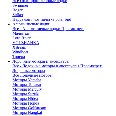
Все Полипропиленовые лодки
Swimmer
Roger
Striker
Надувной плот палатка polar bird
Алюминиевые лодки
Все - Алюминиевые лодки
Просмотреть
Малютка
Lord River
VOLZHANKA
Xstream
Windboat
Триера
Лодочные моторы и аксессуары
Все - Лодочные моторы и аксессуары
Просмотреть
Лодочные моторы
Все Лодочные моторы
Моторы Yamaha
Моторы Tohatsu
Моторы Mercury
Моторы Suzuki
Моторы Hidea
Моторы Honda
Моторы Golfstream
Моторы Hangkai