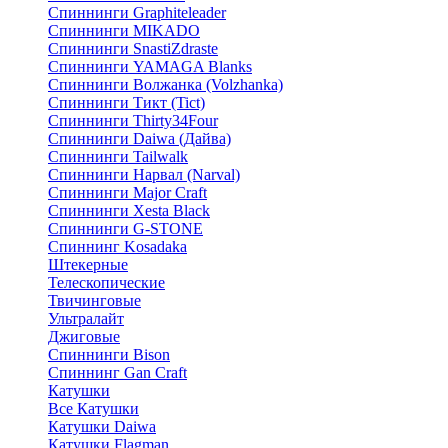
Спиннинги Graphiteleader
Спиннинги MIKADO
Спиннинги SnastiZdraste
Спиннинги YAMAGA Blanks
Спиннинги Волжанка (Volzhanka)
Спиннинги Тикт (Tict)
Спиннинги Thirty34Four
Спиннинги Daiwa (Дайва)
Спиннинги Tailwalk
Спиннинги Нарвал (Narval)
Спиннинги Major Craft
Спиннинги Xesta Black
Спиннинги G-STONE
Спиннинг Kosadaka
Штекерные
Телескопические
Твичинговые
Ультралайт
Джиговые
Спиннинги Bison
Спиннинг Gan Craft
Катушки
Все Катушки
Катушки Daiwa
Катушки Flagman