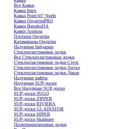
Каяки
Все Каяки
Каяки Intex
Каяки Point 65° North
Каяки ОндатраPRO
Каяки BarrakuDA
Каяки Априла
Плотики Ондатра
Катамараны Ондатра
Надувные байдарки
Стеклопластиковые лодки
Все Стеклопластиковые лодки
Стеклопластиковые лодки Стелс
Стеклопластиковые лодки Антал
Стеклопластиковые лодки Дакар
Надувные рафты
Надувные SUP-доски
Все Надувные SUP-доски
SUP-доски JS/GQ
SUP-доски ZIPPER
SUP-доски RIVIERA
SUP-доски GLADIATOR
SUP-доски HIPER
SUP-доски Skatinger
Полипропиленовые лодки