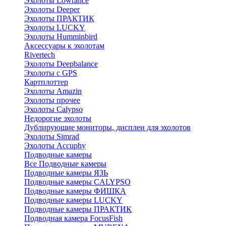
Эхолоты Lowrance
Эхолоты Deeper
Эхолоты ПРАКТИК
Эхолоты LUCKY
Эхолоты Humminbird
Аксессуары к эхолотам
Rivertech
Эхолоты Deepbalance
Эхолоты с GPS
Картплоттер
Эхолоты Amazin
Эхолоты прочее
Эхолоты Calypso
Недорогие эхолоты
Дублирующие мониторы, дисплеи для эхолотов
Эхолоты Simrad
Эхолоты Accuphy
Подводные камеры
Все Подводные камеры
Подводные камеры ЯЗЬ
Подводные камеры CALYPSO
Подводные камеры ФИШКА
Подводные камеры LUCKY
Подводные камеры ПРАКТИК
Подводная камера FocusFish