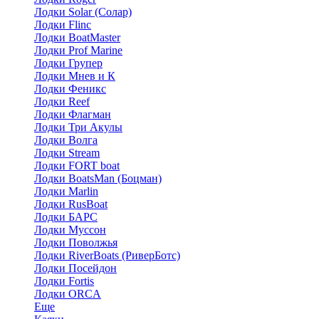
Лодки Solar (Солар)
Лодки Flinc
Лодки BoatMaster
Лодки Prof Marine
Лодки Групер
Лодки Мнев и К
Лодки Феникс
Лодки Reef
Лодки Флагман
Лодки Три Акулы
Лодки Волга
Лодки Stream
Лодки FORT boat
Лодки BoatsMan (Боцман)
Лодки Marlin
Лодки RusBoat
Лодки БАРС
Лодки Муссон
Лодки Поволжья
Лодки RiverBoats (РиверБотс)
Лодки Посейдон
Лодки Fortis
Лодки ORCA
Еще