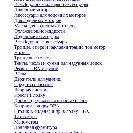
Все Лодочные моторы и аксессуары
Лодочные моторы
Аксессуары для лодочных моторов
Для лодочных моторов
Масла для лодочных моторов
Охлаждающие жидкости
Лодочные аксессуары
Все Лодочные аксессуары
Транцы, опора и накладки транца под мотор
Насосы
Транцевые колёса
Тенты, чехлы и сумки для надувных лодок
Ремонт ПВХ изделий
Вёсла
Держатели для удилищ
Средства спасения
Якорная система
Кресла в лодку
Дно в лодку пайолы реечные слани
Коврики в лодку ЭВА
Столики, сиденья и др. в лодку ПВХ
Тахометры
Манометры
Лодочная фурнитура
Запчасти для лодок и каяков Intex