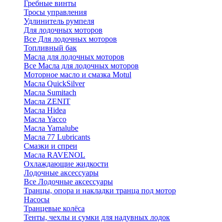
Гребные винты
Тросы управления
Удлинитель румпеля
Для лодочных моторов
Все Для лодочных моторов
Топливный бак
Масла для лодочных моторов
Все Масла для лодочных моторов
Моторное масло и смазка Motul
Масла QuickSilver
Масла Sumitach
Масла ZENIT
Масла Hidea
Масла Yacco
Масла Yamalube
Масла 77 Lubricants
Смазки и спреи
Масла RAVENOL
Охлаждающие жидкости
Лодочные аксессуары
Все Лодочные аксессуары
Транцы, опора и накладки транца под мотор
Насосы
Транцевые колёса
Тенты, чехлы и сумки для надувных лодок