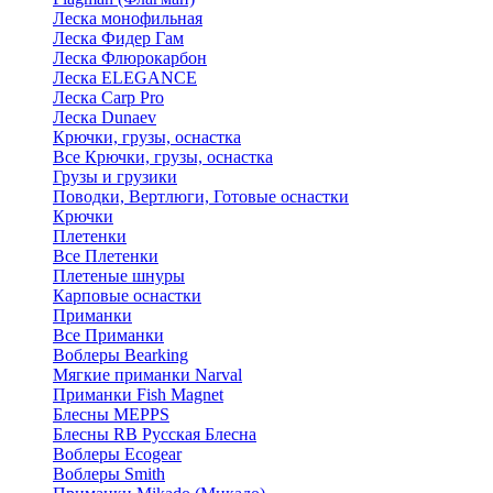
Леска монофильная
Леска Фидер Гам
Леска Флюрокарбон
Леска ELEGANCE
Леска Carp Pro
Леска Dunaev
Крючки, грузы, оснастка
Все Крючки, грузы, оснастка
Грузы и грузики
Поводки, Вертлюги, Готовые оснастки
Крючки
Плетенки
Все Плетенки
Плетеные шнуры
Карповые оснастки
Приманки
Все Приманки
Воблеры Bearking
Мягкие приманки Narval
Приманки Fish Magnet
Блесны MEPPS
Блесны RB Русская Блесна
Воблеры Ecogear
Воблеры Smith