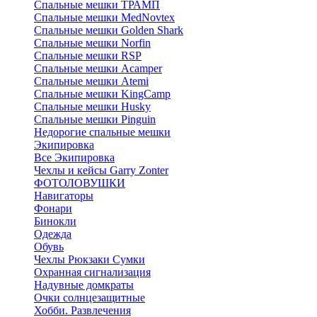
Спальные мешки ТРАМП
Cпальные мешки MedNovtex
Спальные мешки Golden Shark
Спальные мешки Norfin
Спальные мешки RSP
Спальные мешки Acamper
Спальные мешки Atemi
Спальные мешки KingCamp
Спальные мешки Husky
Спальные мешки Pinguin
Недорогие спальные мешки
Экипировка
Все Экипировка
Чехлы и кейсы Garry Zonter
ФОТОЛОВУШКИ
Навигаторы
Фонари
Бинокли
Одежда
Обувь
Чехлы Рюкзаки Сумки
Охранная сигнализация
Надувные домкраты
Очки солнцезащитные
Хобби. Развлечения