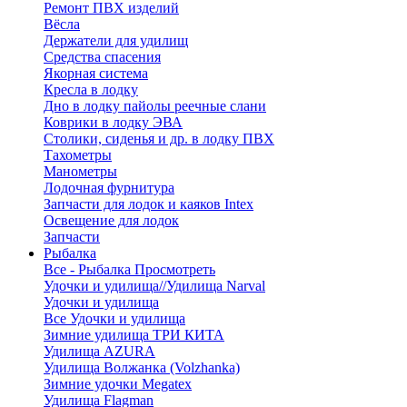
Ремонт ПВХ изделий
Вёсла
Держатели для удилищ
Средства спасения
Якорная система
Кресла в лодку
Дно в лодку пайолы реечные слани
Коврики в лодку ЭВА
Столики, сиденья и др. в лодку ПВХ
Тахометры
Манометры
Лодочная фурнитура
Запчасти для лодок и каяков Intex
Освещение для лодок
Запчасти
Рыбалка
Все - Рыбалка
Просмотреть
Удочки и удилища//Удилища Narval
Удочки и удилища
Все Удочки и удилища
Зимние удилища ТРИ КИТА
Удилища AZURA
Удилища Волжанка (Volzhanka)
Зимние удочки Megatex
Удилища Flagman