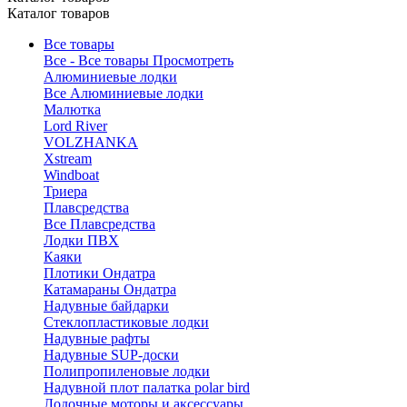
Каталог товаров
Все товары
Все - Все товары
Просмотреть
Алюминиевые лодки
Все Алюминиевые лодки
Малютка
Lord River
VOLZHANKA
Xstream
Windboat
Триера
Плавсредства
Все Плавсредства
Лодки ПВХ
Каяки
Плотики Ондатра
Катамараны Ондатра
Надувные байдарки
Стеклопластиковые лодки
Надувные рафты
Надувные SUP-доски
Полипропиленовые лодки
Надувной плот палатка polar bird
Лодочные моторы и аксессуары