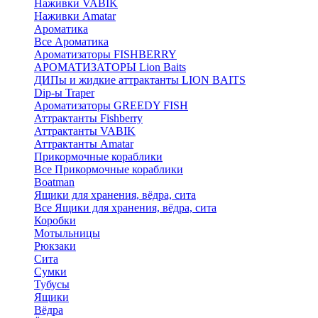
Наживки VABIK
Наживки Amatar
Ароматика
Все Ароматика
Ароматизаторы FISHBERRY
АРОМАТИЗАТОРЫ Lion Baits
ДИПы и жидкие аттрактанты LION BAITS
Dip-ы Traper
Ароматизаторы GREEDY FISH
Аттрактанты Fishberry
Аттрактанты VABIK
Аттрактанты Amatar
Прикормочные кораблики
Все Прикормочные кораблики
Boatman
Ящики для хранения, вёдра, сита
Все Ящики для хранения, вёдра, сита
Коробки
Мотыльницы
Рюкзаки
Сита
Сумки
Тубусы
Ящики
Вёдра