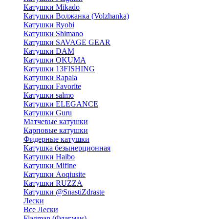
Катушки Mikado
Катушки Волжанка (Volzhanka)
Катушки Ryobi
Катушки Shimano
Катушки SAVAGE GEAR
Катушки DAM
Катушки OKUMA
Катушки 13FISHING
Катушки Rapala
Катушки Favorite
Катушки salmo
Катушки ELEGANCE
Катушки Guru
Матчевые катушки
Карповые катушки
Фидерные катушки
Катушка безынерционная
Катушки Haibo
Катушки Mifine
Катушки Aoqiusite
Катушки RUZZA
Катушки @SnastiZdraste
Лески
Все Лески
Flagman (Флагман)