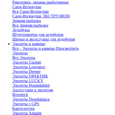
Раколовки, экраны рыболовные
Сани-Волокуши
Все Сани-Волокуши
Сани-Волокуши ЭКСТРУЗИОН
Зимняя рыбалка
Все Зимняя рыбалка
Ледобуры
Шуруповерты для ледобуров
Шнеки и аксессуары для ледобуров
Эхолоты и камеры
Все - Эхолоты и камеры
Просмотреть
Эхолоты
Все Эхолоты
Эхолоты Garmin
Эхолоты Lowrance
Эхолоты Deeper
Эхолоты ПРАКТИК
Эхолоты LUCKY
Эхолоты Humminbird
Аксессуары к эхолотам
Rivertech
Эхолоты Deepbalance
Эхолоты с GPS
Картплоттер
Эхолоты Amazin