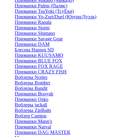
Приманки Mikado (Микадо)
Приманки Palms (Палмс)
Приманки TsuYoki (ТсуЁки)
Приманки Yo-Zuri/Duel (Юзури/Дуэль)
Приманки Rapala
Приманки Storm
Приманки Shimano
Приманки Savage Gear
Приманки DAM
Блесны Hansen SD
Приманки KUUSAMO
Приманки BLUE FOX
Приманки FOX RAGE
Приманки CRAZY FISH
Воблеры Nories
Воблеры Bomber
Воблеры Bandit
Приманки Booyah
Приманки Osko
Воблеры jackall
Воблеры ZipBaits
Воблер Camion
Приманки Mann's
Приманки Narval
Приманки DAG MASTER