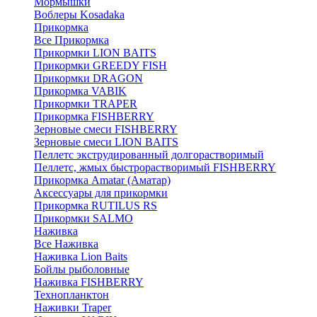
Мормышки
Воблеры Kosadaka
Прикормка
Все Прикормка
Прикормки LION BAITS
Прикормки GREEDY FISH
Прикормки DRAGON
Прикормка VABIK
Прикормки TRAPER
Прикормка FISHBERRY
Зерновые смеси FISHBERRY
Зерновые смеси LION BAITS
Пеллетс экструдированный долгорастворимый
Пеллетс, жмых быстрорастворимый FISHBERRY
Прикормка Amatar (Аматар)
Аксессуары для прикормки
Прикормка RUTILUS RS
Прикормки SALMO
Наживка
Все Наживка
Наживка Lion Baits
Бойлы рыболовные
Наживка FISHBERRY
Технопланктон
Наживки Traper