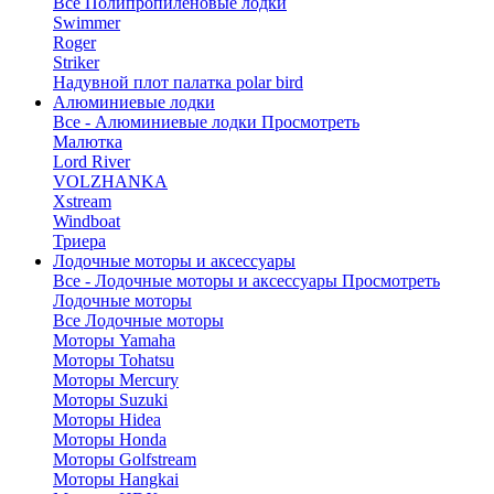
Все Полипропиленовые лодки
Swimmer
Roger
Striker
Надувной плот палатка polar bird
Алюминиевые лодки
Все - Алюминиевые лодки
Просмотреть
Малютка
Lord River
VOLZHANKA
Xstream
Windboat
Триера
Лодочные моторы и аксессуары
Все - Лодочные моторы и аксессуары
Просмотреть
Лодочные моторы
Все Лодочные моторы
Моторы Yamaha
Моторы Tohatsu
Моторы Mercury
Моторы Suzuki
Моторы Hidea
Моторы Honda
Моторы Golfstream
Моторы Hangkai