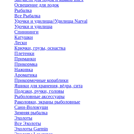
Освещение для лодок
Рыбалка
Все Рыбалка
Удочки и удилища//Удилища Narval
Удочки и удилища
Спиннинги
Катушки
Лески
Крючки, грузы, оснастка
Плетенки
Приманки
Прикормка
Наживка
Ароматика
Прикормочные кораблики
Ящики для хранения, вёдра, сита
Подсаки, ручки, головы
Рыболовные аксессуары
Раколовки, экраны рыболовные
Сани-Волокуши
Зимняя рыбалка
Эхолоты
Все Эхолоты
Эхолоты Garmin