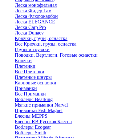
Леска монофильная
Леска Фидер Гам
Леска Флюрокарбон
Леска ELEGANCE
Леска Carp Pro
Леска Dunaev
Крючки, грузы, оснастка
Все Крючки, грузы, оснастка
Грузы и грузики
Поводки, Вертлюги, Готовые оснастки
Крючки
Плетенки
Все Плетенки
Плетеные шнуры
Карповые оснастки
Приманки
Все Приманки
Воблеры Bearking
Мягкие приманки Narval
Приманки Fish Magnet
Блесны MEPPS
Блесны RB Русская Блесна
Воблеры Ecogear
Воблеры Smith