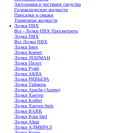
Автохимия и чистящие средства
Гидравлические жидкости
Присадки и смазки
Тормозные жидкости
Лодки ПВХ
Все - Лодки ПВХ
Просмотреть
Лодки ПВХ
Все Лодки ПВХ
Лодки Intex
Лодки Ковчег
Лодки ЛОЦМАН
Лодки Пилот
Лодки Румб
Лодки АКВА
Лодки РИВЬЕРА
Лодки Таймень
Лодки Apache (Апачи)
Лодки Хантер
Лодки Kolibri
Лодки Хантер Stels
Лодки BARK
Лодки Polar bird
Лодки Altair
Лодки АДМИРАЛ
Лодки Roger