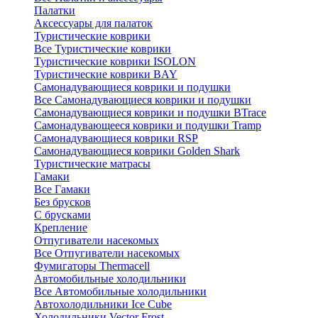
Палатки
Аксессуары для палаток
Туристические коврики
Все Туристические коврики
Туристические коврики ISOLON
Туристические коврики BAY
Самонадувающиеся коврики и подушки
Все Самонадувающиеся коврики и подушки
Самонадувающиеся коврики и подушки BTrace
Самонадувающееся коврики и подушки Tramp
Самонадувающиеся коврики RSP
Самонадувающиеся коврики Golden Shark
Туристические матрасы
Гамаки
Все Гамаки
Без брусков
С брусками
Крепление
Отпугиватели насекомых
Все Отпугиватели насекомых
Фумигаторы Thermacell
Автомобильные холодильники
Все Автомобильные холодильники
Автохолодильники Ice Cube
Холодильники Vector Frost