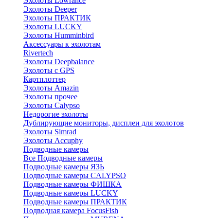
Эхолоты Lowrance
Эхолоты Deeper
Эхолоты ПРАКТИК
Эхолоты LUCKY
Эхолоты Humminbird
Аксессуары к эхолотам
Rivertech
Эхолоты Deepbalance
Эхолоты с GPS
Картплоттер
Эхолоты Amazin
Эхолоты прочее
Эхолоты Calypso
Недорогие эхолоты
Дублирующие мониторы, дисплеи для эхолотов
Эхолоты Simrad
Эхолоты Accuphy
Подводные камеры
Все Подводные камеры
Подводные камеры ЯЗЬ
Подводные камеры CALYPSO
Подводные камеры ФИШКА
Подводные камеры LUCKY
Подводные камеры ПРАКТИК
Подводная камера FocusFish