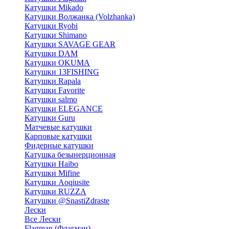
Катушки Mikado
Катушки Волжанка (Volzhanka)
Катушки Ryobi
Катушки Shimano
Катушки SAVAGE GEAR
Катушки DAM
Катушки OKUMA
Катушки 13FISHING
Катушки Rapala
Катушки Favorite
Катушки salmo
Катушки ELEGANCE
Катушки Guru
Матчевые катушки
Карповые катушки
Фидерные катушки
Катушка безынерционная
Катушки Haibo
Катушки Mifine
Катушки Aoqiusite
Катушки RUZZA
Катушки @SnastiZdraste
Лески
Все Лески
Flagman (Флагман)