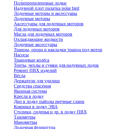
Полипропиленовые лодки
Надувной плот палатка polar bird
Лодочные моторы и аксессуары
Лодочные моторы
Аксессуары для лодочных моторов
Для лодочных моторов
Масла для лодочных моторов
Охлаждающие жидкости
Лодочные аксессуары
Транцы, опора и накладки транца под мотор
Насосы
Транцевые колёса
Тенты, чехлы и сумки для надувных лодок
Ремонт ПВХ изделий
Вёсла
Держатели для удилищ
Средства спасения
Якорная система
Кресла в лодку
Дно в лодку пайолы реечные слани
Коврики в лодку ЭВА
Столики, сиденья и др. в лодку ПВХ
Тахометры
Манометры
Лодочная фурнитура