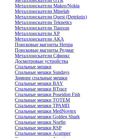
Металлоискатели GTR
Металлоискатели Makro/Nokta
Металлоискатели Minelab
Металлоискатели Quest (Deteknix)
Металлоискатели Teknetics
Металлоискатели Tianxun
Металлоискатели XP
Металлоискатели АКА
Поисковые магниты Непра
Поисковые магниты Редмаг
Металлоискатели Сфинкс
Досмотровые устройства
Спальные мешки
Спальные мешки Sundays
Зимние спальные мешки
Спальные мешки BAY
Спальные мешки BTrace
Спальные мешки Poseidon Fish
Спальные мешки ТОТЕМ
Спальные мешки ТРАМП
Cпальные мешки MedNovtex
Спальные мешки Golden Shark
Спальные мешки Norfin
Спальные мешки RSP
Спальные мешки Acamper