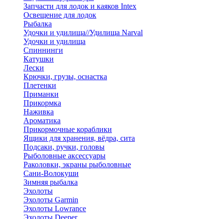
Запчасти для лодок и каяков Intex
Освещение для лодок
Рыбалка
Удочки и удилища//Удилища Narval
Удочки и удилища
Спиннинги
Катушки
Лески
Крючки, грузы, оснастка
Плетенки
Приманки
Прикормка
Наживка
Ароматика
Прикормочные кораблики
Ящики для хранения, вёдра, сита
Подсаки, ручки, головы
Рыболовные аксессуары
Раколовки, экраны рыболовные
Сани-Волокуши
Зимняя рыбалка
Эхолоты
Эхолоты Garmin
Эхолоты Lowrance
Эхолоты Deeper