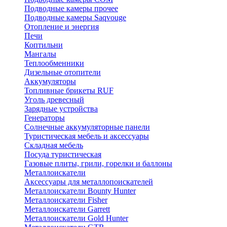
Подводные камеры прочее
Подводные камеры Saqvouge
Отопление и энергия
Печи
Коптильни
Мангалы
Теплообменники
Дизельные отопители
Аккумуляторы
Топливные брикеты RUF
Уголь древесный
Зарядные устройства
Генераторы
Солнечные аккумуляторные панели
Туристическая мебель и аксессуары
Складная мебель
Посуда туристическая
Газовые плиты, грили, горелки и баллоны
Металлоискатели
Аксессуары для металлопоискателей
Металлоискатели Bounty Hunter
Металлоискатели Fisher
Металлоискатели Garrett
Металлоискатели Gold Hunter