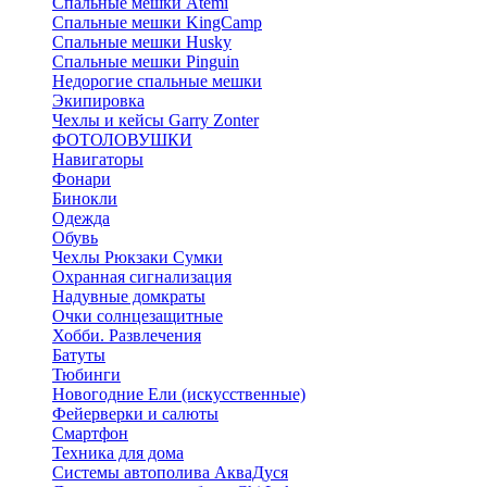
Спальные мешки Atemi
Спальные мешки KingCamp
Спальные мешки Husky
Спальные мешки Pinguin
Недорогие спальные мешки
Экипировка
Чехлы и кейсы Garry Zonter
ФОТОЛОВУШКИ
Навигаторы
Фонари
Бинокли
Одежда
Обувь
Чехлы Рюкзаки Сумки
Охранная сигнализация
Надувные домкраты
Очки солнцезащитные
Хобби. Развлечения
Батуты
Тюбинги
Новогодние Ели (искусственные)
Фейерверки и салюты
Смартфон
Техника для дома
Системы автополива АкваДуся