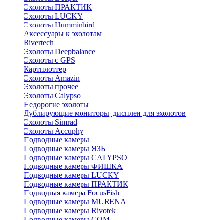
Эхолоты ПРАКТИК
Эхолоты LUCKY
Эхолоты Humminbird
Аксессуары к эхолотам
Rivertech
Эхолоты Deepbalance
Эхолоты с GPS
Картплоттер
Эхолоты Amazin
Эхолоты прочее
Эхолоты Calypso
Недорогие эхолоты
Дублирующие мониторы, дисплеи для эхолотов
Эхолоты Simrad
Эхолоты Accuphy
Подводные камеры
Подводные камеры ЯЗЬ
Подводные камеры CALYPSO
Подводные камеры ФИШКА
Подводные камеры LUCKY
Подводные камеры ПРАКТИК
Подводная камера FocusFish
Подводные камеры MURENA
Подводные камеры Rivotek
Подводные камеры СОМ