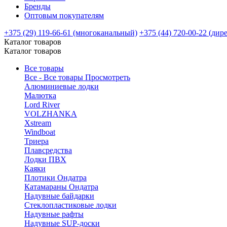
Бренды
Оптовым покупателям
+375 (29) 119-66-61 (многоканальный)
+375 (44) 720-00-22 (дир
Каталог товаров
Каталог товаров
Все товары
Все - Все товары
Просмотреть
Алюминиевые лодки
Малютка
Lord River
VOLZHANKA
Xstream
Windboat
Триера
Плавсредства
Лодки ПВХ
Каяки
Плотики Ондатра
Катамараны Ондатра
Надувные байдарки
Стеклопластиковые лодки
Надувные рафты
Надувные SUP-доски