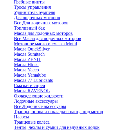
Гребные винты
Тросы управления
Удлинитель румпеля
Для лодочных моторов
Все Для лодочных моторов
Топливный бак
Масла для лодочных моторов
Все Масла для лодочных моторов
Моторное масло и смазка Motul
Масла QuickSilver
Масла Sumitach
Масла ZENIT
Масла Hidea
Масла Yacco
Масла Yamalube
Масла 77 Lubricants
Смазки и спреи
Масла RAVENOL
Охлаждающие жидкости
Лодочные аксессуары
Все Лодочные аксессуары
Транцы, опора и накладки транца под мотор
Насосы
Транцевые колёса
Тенты, чехлы и сумки для надувных лодок