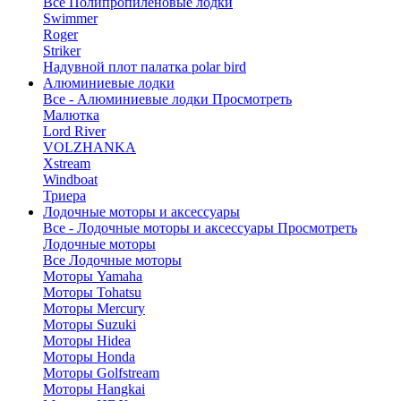
Все Полипропиленовые лодки
Swimmer
Roger
Striker
Надувной плот палатка polar bird
Алюминиевые лодки
Все - Алюминиевые лодки
Просмотреть
Малютка
Lord River
VOLZHANKA
Xstream
Windboat
Триера
Лодочные моторы и аксессуары
Все - Лодочные моторы и аксессуары
Просмотреть
Лодочные моторы
Все Лодочные моторы
Моторы Yamaha
Моторы Tohatsu
Моторы Mercury
Моторы Suzuki
Моторы Hidea
Моторы Honda
Моторы Golfstream
Моторы Hangkai