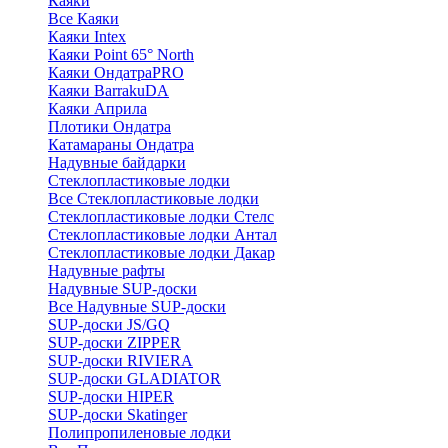
Каяки
Все Каяки
Каяки Intex
Каяки Point 65° North
Каяки ОндатраPRO
Каяки BarrakuDA
Каяки Априла
Плотики Ондатра
Катамараны Ондатра
Надувные байдарки
Стеклопластиковые лодки
Все Стеклопластиковые лодки
Стеклопластиковые лодки Стелс
Стеклопластиковые лодки Антал
Стеклопластиковые лодки Дакар
Надувные рафты
Надувные SUP-доски
Все Надувные SUP-доски
SUP-доски JS/GQ
SUP-доски ZIPPER
SUP-доски RIVIERA
SUP-доски GLADIATOR
SUP-доски HIPER
SUP-доски Skatinger
Полипропиленовые лодки