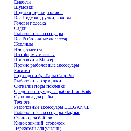
Ёмкости
Шумовки
Подсаки, ручки, головы
Все Подсаки, ручки, головы
Головы подсака
Садки
Рыболовные аксессуары
Все Рыболовные аксессуары
Жерлицы
Инструменты
Платформы и столы
Поплавки и Маркеры
Прочие рыболовные аксессуары
Рогатки
Род-поды и буз-бары Carp Pro
Рыболовные кормушки
Сигнализаторы поклёвки
Средство по уходу за рыбой Lion Baits
Сушилки для рыбы
Треноги
Рыболовные аксессуары ELEGANCE
Рыболовные аксессуары Flagman
Стопор для бойлов
Кивок зимний, сторожок
Держатели для удилищ