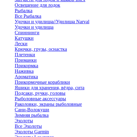
Освещение для лодок
Рыбалка
Все Рыбалка
Удочки и удилища//Удилища Narval
Удочки и удилища
Спиннинги
Катушки
Лески
Крючки, грузы, оснастка
Плетенки
Приманки
Прикормка
Наживка
Ароматика
Прикормочные кораблики
Ящики для хранения, вёдра, сита
Подсаки, ручки, головы
Рыболовные аксессуары
Раколовки, экраны рыболовные
Сани-Волокуши
Зимняя рыбалка
Эхолоты
Все Эхолоты
Эхолоты Garmin