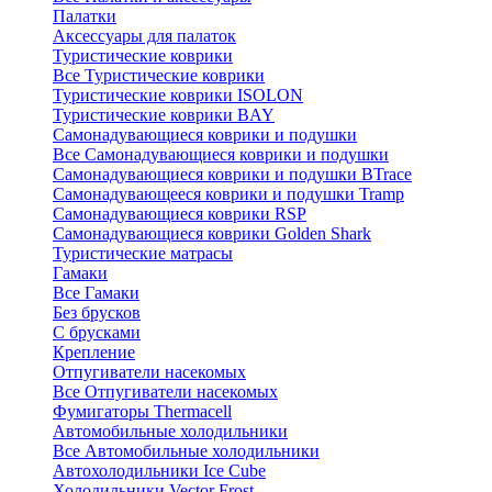
Палатки
Аксессуары для палаток
Туристические коврики
Все Туристические коврики
Туристические коврики ISOLON
Туристические коврики BAY
Самонадувающиеся коврики и подушки
Все Самонадувающиеся коврики и подушки
Самонадувающиеся коврики и подушки BTrace
Самонадувающееся коврики и подушки Tramp
Самонадувающиеся коврики RSP
Самонадувающиеся коврики Golden Shark
Туристические матрасы
Гамаки
Все Гамаки
Без брусков
С брусками
Крепление
Отпугиватели насекомых
Все Отпугиватели насекомых
Фумигаторы Thermacell
Автомобильные холодильники
Все Автомобильные холодильники
Автохолодильники Ice Cube
Холодильники Vector Frost