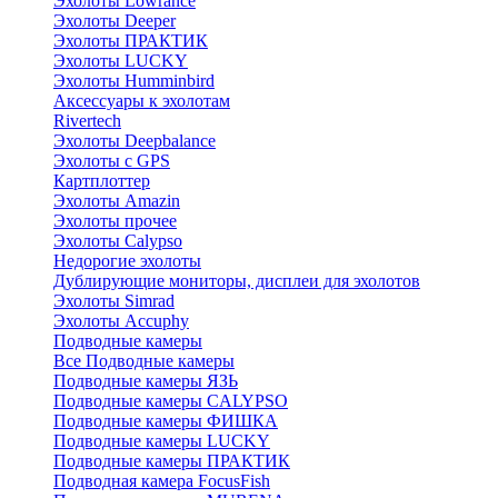
Эхолоты Lowrance
Эхолоты Deeper
Эхолоты ПРАКТИК
Эхолоты LUCKY
Эхолоты Humminbird
Аксессуары к эхолотам
Rivertech
Эхолоты Deepbalance
Эхолоты с GPS
Картплоттер
Эхолоты Amazin
Эхолоты прочее
Эхолоты Calypso
Недорогие эхолоты
Дублирующие мониторы, дисплеи для эхолотов
Эхолоты Simrad
Эхолоты Accuphy
Подводные камеры
Все Подводные камеры
Подводные камеры ЯЗЬ
Подводные камеры CALYPSO
Подводные камеры ФИШКА
Подводные камеры LUCKY
Подводные камеры ПРАКТИК
Подводная камера FocusFish