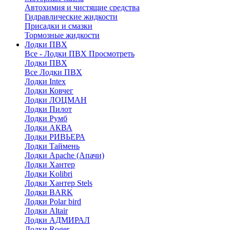
Автохимия и чистящие средства
Гидравлические жидкости
Присадки и смазки
Тормозные жидкости
Лодки ПВХ
Все - Лодки ПВХ
Просмотреть
Лодки ПВХ
Все Лодки ПВХ
Лодки Intex
Лодки Ковчег
Лодки ЛОЦМАН
Лодки Пилот
Лодки Румб
Лодки АКВА
Лодки РИВЬЕРА
Лодки Таймень
Лодки Apache (Апачи)
Лодки Хантер
Лодки Kolibri
Лодки Хантер Stels
Лодки BARK
Лодки Polar bird
Лодки Altair
Лодки АДМИРАЛ
Лодки Roger