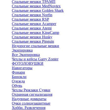
Спальные мешки ТРАМП
Cпальные мешки MedNovtex
Спальные мешки Golden Shark
Спальные мешки Norfin
Спальные мешки RSP
Спальные мешки Acamper
Спальные мешки Atemi
Спальные мешки KingCamp
Спальные мешки Husky
Спальные мешки Pinguin
Недорогие спальные мешки
Экипировка
Все Экипировка
Чехлы и кейсы Garry Zonter
ФОТОЛОВУШКИ
Навигаторы
Фонари
Бинокли
Одежда
Обувь
Чехлы Рюкзаки Сумки
Охранная сигнализация
Надувные домкраты
Очки солнцезащитные
Хобби. Развлечения