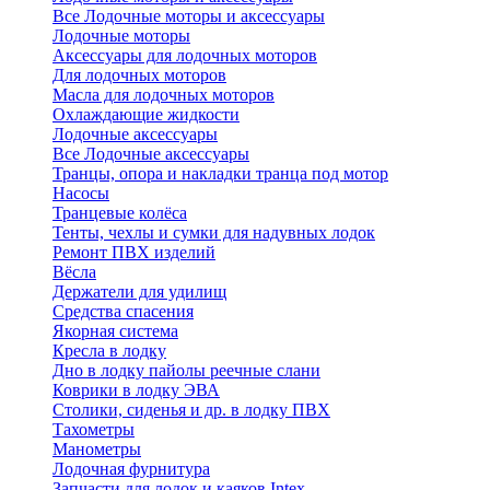
Все Лодочные моторы и аксессуары
Лодочные моторы
Аксессуары для лодочных моторов
Для лодочных моторов
Масла для лодочных моторов
Охлаждающие жидкости
Лодочные аксессуары
Все Лодочные аксессуары
Транцы, опора и накладки транца под мотор
Насосы
Транцевые колёса
Тенты, чехлы и сумки для надувных лодок
Ремонт ПВХ изделий
Вёсла
Держатели для удилищ
Средства спасения
Якорная система
Кресла в лодку
Дно в лодку пайолы реечные слани
Коврики в лодку ЭВА
Столики, сиденья и др. в лодку ПВХ
Тахометры
Манометры
Лодочная фурнитура
Запчасти для лодок и каяков Intex