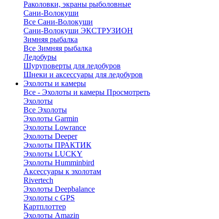
Раколовки, экраны рыболовные
Сани-Волокуши
Все Сани-Волокуши
Сани-Волокуши ЭКСТРУЗИОН
Зимняя рыбалка
Все Зимняя рыбалка
Ледобуры
Шуруповерты для ледобуров
Шнеки и аксессуары для ледобуров
Эхолоты и камеры
Все - Эхолоты и камеры
Просмотреть
Эхолоты
Все Эхолоты
Эхолоты Garmin
Эхолоты Lowrance
Эхолоты Deeper
Эхолоты ПРАКТИК
Эхолоты LUCKY
Эхолоты Humminbird
Аксессуары к эхолотам
Rivertech
Эхолоты Deepbalance
Эхолоты с GPS
Картплоттер
Эхолоты Amazin