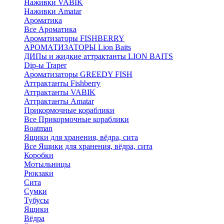
Наживки VABIK
Наживки Amatar
Ароматика
Все Ароматика
Ароматизаторы FISHBERRY
АРОМАТИЗАТОРЫ Lion Baits
ДИПы и жидкие аттрактанты LION BAITS
Dip-ы Traper
Ароматизаторы GREEDY FISH
Аттрактанты Fishberry
Аттрактанты VABIK
Аттрактанты Amatar
Прикормочные кораблики
Все Прикормочные кораблики
Boatman
Ящики для хранения, вёдра, сита
Все Ящики для хранения, вёдра, сита
Коробки
Мотыльницы
Рюкзаки
Сита
Сумки
Тубусы
Ящики
Вёдра