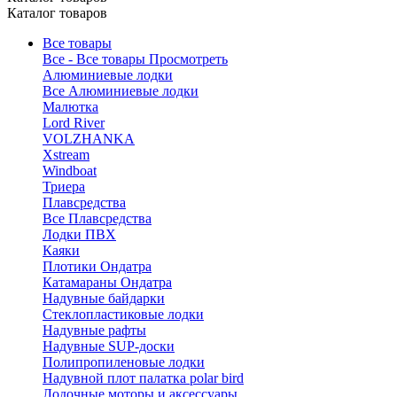
Каталог товаров
Все товары
Все - Все товары
Просмотреть
Алюминиевые лодки
Все Алюминиевые лодки
Малютка
Lord River
VOLZHANKA
Xstream
Windboat
Триера
Плавсредства
Все Плавсредства
Лодки ПВХ
Каяки
Плотики Ондатра
Катамараны Ондатра
Надувные байдарки
Стеклопластиковые лодки
Надувные рафты
Надувные SUP-доски
Полипропиленовые лодки
Надувной плот палатка polar bird
Лодочные моторы и аксессуары