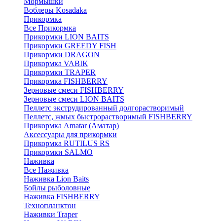
Мормышки
Воблеры Kosadaka
Прикормка
Все Прикормка
Прикормки LION BAITS
Прикормки GREEDY FISH
Прикормки DRAGON
Прикормка VABIK
Прикормки TRAPER
Прикормка FISHBERRY
Зерновые смеси FISHBERRY
Зерновые смеси LION BAITS
Пеллетс экструдированный долгорастворимый
Пеллетс, жмых быстрорастворимый FISHBERRY
Прикормка Amatar (Аматар)
Аксессуары для прикормки
Прикормка RUTILUS RS
Прикормки SALMO
Наживка
Все Наживка
Наживка Lion Baits
Бойлы рыболовные
Наживка FISHBERRY
Технопланктон
Наживки Traper