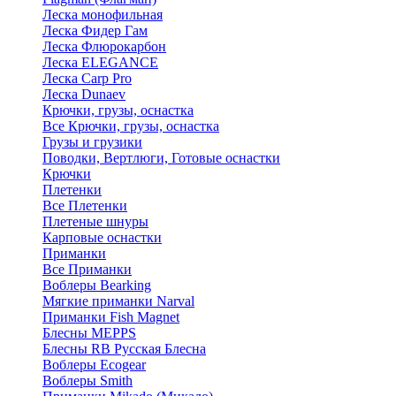
Леска монофильная
Леска Фидер Гам
Леска Флюрокарбон
Леска ELEGANCE
Леска Carp Pro
Леска Dunaev
Крючки, грузы, оснастка
Все Крючки, грузы, оснастка
Грузы и грузики
Поводки, Вертлюги, Готовые оснастки
Крючки
Плетенки
Все Плетенки
Плетеные шнуры
Карповые оснастки
Приманки
Все Приманки
Воблеры Bearking
Мягкие приманки Narval
Приманки Fish Magnet
Блесны MEPPS
Блесны RB Русская Блесна
Воблеры Ecogear
Воблеры Smith