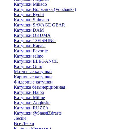
Катушки Mikado
Катушки Волжанка (Volzhanka)
Катушки Ryobi
Катушки Shimano
Катушки SAVAGE GEAR
Катушки DAM
Катушки OKUMA
Катушки 13FISHING
Катушки Rapala
Катушки Favorite
Катушки salmo
Катушки ELEGANCE
Катушки Guru
Матчевые катушки
Карповые катушки
Фидерные катушки
Катушка безынерционная
Катушки Haibo
Катушки Mifine
Катушки Aoqiusite
Катушки RUZZA
Катушки @SnastiZdraste
Лески
Все Лески
Flagman (Флагман)