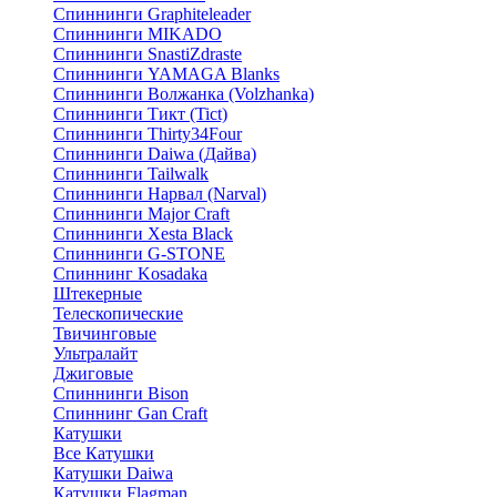
Спиннинги Graphiteleader
Спиннинги MIKADO
Спиннинги SnastiZdraste
Спиннинги YAMAGA Blanks
Спиннинги Волжанка (Volzhanka)
Спиннинги Тикт (Tict)
Спиннинги Thirty34Four
Спиннинги Daiwa (Дайва)
Спиннинги Tailwalk
Спиннинги Нарвал (Narval)
Спиннинги Major Craft
Спиннинги Xesta Black
Спиннинги G-STONE
Спиннинг Kosadaka
Штекерные
Телескопические
Твичинговые
Ультралайт
Джиговые
Спиннинги Bison
Спиннинг Gan Craft
Катушки
Все Катушки
Катушки Daiwa
Катушки Flagman