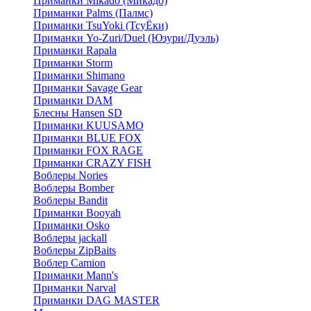
Приманки Mikado (Микадо)
Приманки Palms (Палмс)
Приманки TsuYoki (ТсуЁки)
Приманки Yo-Zuri/Duel (Юзури/Дуэль)
Приманки Rapala
Приманки Storm
Приманки Shimano
Приманки Savage Gear
Приманки DAM
Блесны Hansen SD
Приманки KUUSAMO
Приманки BLUE FOX
Приманки FOX RAGE
Приманки CRAZY FISH
Воблеры Nories
Воблеры Bomber
Воблеры Bandit
Приманки Booyah
Приманки Osko
Воблеры jackall
Воблеры ZipBaits
Воблер Camion
Приманки Mann's
Приманки Narval
Приманки DAG MASTER