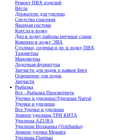
Ремонт ПВХ изделий
Вёсла
Держатели для удилищ
Средства спасения
Якорная система
Кресла в лодку
Дно в лодку пайолы реечные слани
Коврики в лодку ЭВА
Столики, сиденья и др. в лодку ПВХ
Тахометры
Манометры
Лодочная фурнитура
Запчасти для лодок и каяков Intex
Освещение для лодок
Запчасти
Рыбалка
Все - Рыбалка
Просмотреть
Удочки и удилища//Удилища Narval
Удочки и удилища
Все Удочки и удилища
Зимние удилища ТРИ КИТА
Удилища AZURA
Удилища Волжанка (Volzhanka)
Зимние удочки Megatex
Удилища Flagman