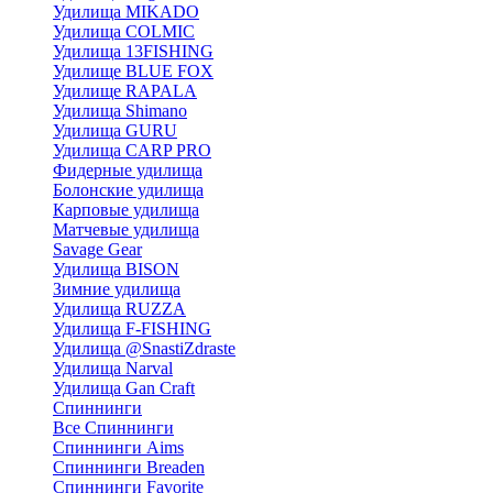
Удилища MIKADO
Удилища COLMIC
Удилища 13FISHING
Удилище BLUE FOX
Удилище RAPALA
Удилища Shimano
Удилища GURU
Удилища CARP PRO
Фидерные удилища
Болонские удилища
Карповые удилища
Матчевые удилища
Savage Gear
Удилища BISON
Зимние удилища
Удилища RUZZA
Удилища F-FISHING
Удилища @SnastiZdraste
Удилища Narval
Удилища Gan Craft
Спиннинги
Все Спиннинги
Спиннинги Aims
Спиннинги Breaden
Спиннинги Favorite