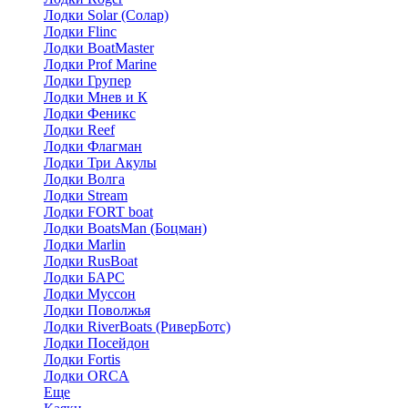
Лодки Solar (Солар)
Лодки Flinc
Лодки BoatMaster
Лодки Prof Marine
Лодки Групер
Лодки Мнев и К
Лодки Феникс
Лодки Reef
Лодки Флагман
Лодки Три Акулы
Лодки Волга
Лодки Stream
Лодки FORT boat
Лодки BoatsMan (Боцман)
Лодки Marlin
Лодки RusBoat
Лодки БАРС
Лодки Муссон
Лодки Поволжья
Лодки RiverBoats (РиверБотс)
Лодки Посейдон
Лодки Fortis
Лодки ORCA
Еще