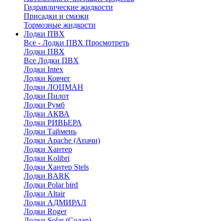
Гидравлические жидкости
Присадки и смазки
Тормозные жидкости
Лодки ПВХ
Все - Лодки ПВХ
Просмотреть
Лодки ПВХ
Все Лодки ПВХ
Лодки Intex
Лодки Ковчег
Лодки ЛОЦМАН
Лодки Пилот
Лодки Румб
Лодки АКВА
Лодки РИВЬЕРА
Лодки Таймень
Лодки Apache (Апачи)
Лодки Хантер
Лодки Kolibri
Лодки Хантер Stels
Лодки BARK
Лодки Polar bird
Лодки Altair
Лодки АДМИРАЛ
Лодки Roger
Лодки Solar (Солар)