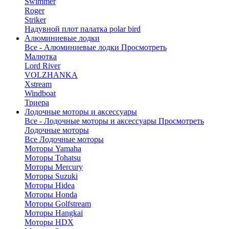
Swimmer
Roger
Striker
Надувной плот палатка polar bird
Алюминиевые лодки
Все - Алюминиевые лодки
Просмотреть
Малютка
Lord River
VOLZHANKA
Xstream
Windboat
Триера
Лодочные моторы и аксессуары
Все - Лодочные моторы и аксессуары
Просмотреть
Лодочные моторы
Все Лодочные моторы
Моторы Yamaha
Моторы Tohatsu
Моторы Mercury
Моторы Suzuki
Моторы Hidea
Моторы Honda
Моторы Golfstream
Моторы Hangkai
Моторы HDX