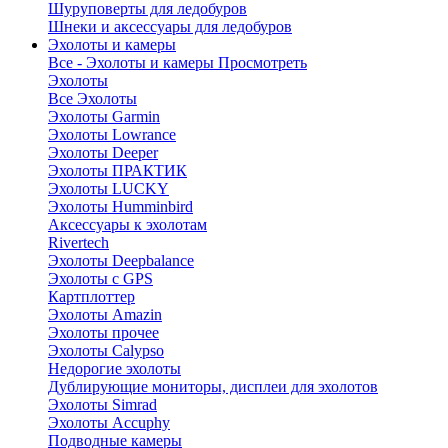
Шуруповерты для ледобуров
Шнеки и аксессуары для ледобуров
Эхолоты и камеры
Все - Эхолоты и камеры
Просмотреть
Эхолоты
Все Эхолоты
Эхолоты Garmin
Эхолоты Lowrance
Эхолоты Deeper
Эхолоты ПРАКТИК
Эхолоты LUCKY
Эхолоты Humminbird
Аксессуары к эхолотам
Rivertech
Эхолоты Deepbalance
Эхолоты с GPS
Картплоттер
Эхолоты Amazin
Эхолоты прочее
Эхолоты Calypso
Недорогие эхолоты
Дублирующие мониторы, дисплеи для эхолотов
Эхолоты Simrad
Эхолоты Accuphy
Подводные камеры