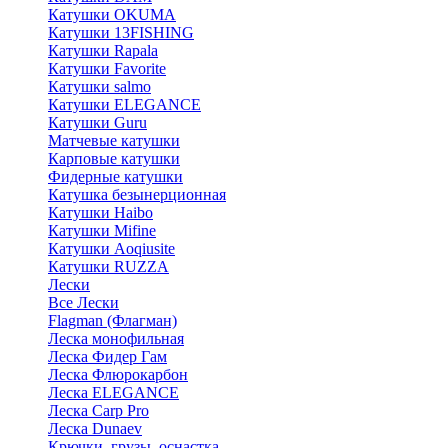
Катушки OKUMA
Катушки 13FISHING
Катушки Rapala
Катушки Favorite
Катушки salmo
Катушки ELEGANCE
Катушки Guru
Матчевые катушки
Карповые катушки
Фидерные катушки
Катушка безынерционная
Катушки Haibo
Катушки Mifine
Катушки Aoqiusite
Катушки RUZZA
Лески
Все Лески
Flagman (Флагман)
Леска монофильная
Леска Фидер Гам
Леска Флюрокарбон
Леска ELEGANCE
Леска Carp Pro
Леска Dunaev
Крючки, грузы, оснастка