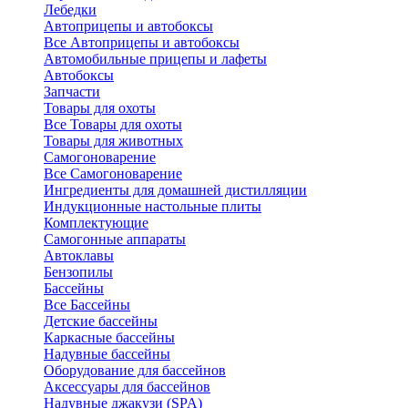
Лебедки
Автоприцепы и автобоксы
Все Автоприцепы и автобоксы
Автомобильные прицепы и лафеты
Автобоксы
Запчасти
Товары для охоты
Все Товары для охоты
Товары для животных
Самогоноварение
Все Самогоноварение
Ингредиенты для домашней дистилляции
Индукционные настольные плиты
Комплектующие
Самогонные аппараты
Автоклавы
Бензопилы
Бассейны
Все Бассейны
Детские бассейны
Каркасные бассейны
Надувные бассейны
Оборудование для бассейнов
Аксессуары для бассейнов
Надувные джакузи (SPA)