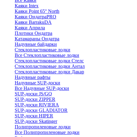
Все Каяки
Каяки Intex
Каяки Point 65° North
Каяки ОндатраPRO
Каяки BarrakuDA
Каяки Априла
Плотики Ондатра
Катамараны Ондатра
Надувные байдарки
Стеклопластиковые лодки
Все Стеклопластиковые лодки
Стеклопластиковые лодки Стелс
Стеклопластиковые лодки Антал
Стеклопластиковые лодки Дакар
Надувные рафты
Надувные SUP-доски
Все Надувные SUP-доски
SUP-доски JS/GQ
SUP-доски ZIPPER
SUP-доски RIVIERA
SUP-доски GLADIATOR
SUP-доски HIPER
SUP-доски Skatinger
Полипропиленовые лодки
Все Полипропиленовые лодки