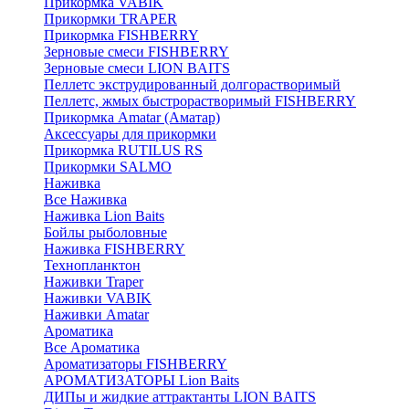
Прикормка VABIK
Прикормки TRAPER
Прикормка FISHBERRY
Зерновые смеси FISHBERRY
Зерновые смеси LION BAITS
Пеллетс экструдированный долгорастворимый
Пеллетс, жмых быстрорастворимый FISHBERRY
Прикормка Amatar (Аматар)
Аксессуары для прикормки
Прикормка RUTILUS RS
Прикормки SALMO
Наживка
Все Наживка
Наживка Lion Baits
Бойлы рыболовные
Наживка FISHBERRY
Технопланктон
Наживки Traper
Наживки VABIK
Наживки Amatar
Ароматика
Все Ароматика
Ароматизаторы FISHBERRY
АРОМАТИЗАТОРЫ Lion Baits
ДИПы и жидкие аттрактанты LION BAITS