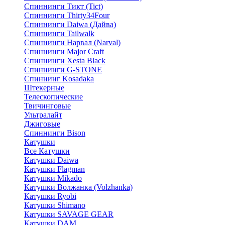
Спиннинги Тикт (Tict)
Спиннинги Thirty34Four
Спиннинги Daiwa (Дайва)
Спиннинги Tailwalk
Спиннинги Нарвал (Narval)
Спиннинги Major Craft
Спиннинги Xesta Black
Спиннинги G-STONE
Спиннинг Kosadaka
Штекерные
Телескопические
Твичинговые
Ультралайт
Джиговые
Спиннинги Bison
Катушки
Все Катушки
Катушки Daiwa
Катушки Flagman
Катушки Mikado
Катушки Волжанка (Volzhanka)
Катушки Ryobi
Катушки Shimano
Катушки SAVAGE GEAR
Катушки DAM