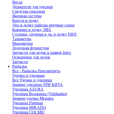
Вёсла
Держатели для удилищ
Средства спасения
Якорная система
Кресла в лодку
Дно в лодку пайолы реечные слани
Коврики в лодку ЭВА
Столики, сиденья и др. в лодку ПВХ
Тахометры
Манометры
Лодочная фурнитура
Запчасти для лодок и каяков Intex
Освещение для лодок
Запчасти
Рыбалка
Все - Рыбалка
Просмотреть
Удочки и удилища
Все Удочки и удилища
Зимние удилища ТРИ КИТА
Удилища AZURA
Удилища Волжанка (Volzhanka)
Зимние удочки Megatex
Удилища Flagman
Удилища MIKADO
Удилища COLMIC