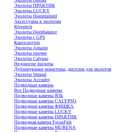
Эхолоты Deeper
Эхолоты ПРАКТИК
Эхолоты LUCKY
Эхолоты Humminbird
Аксессуары к эхолотам
Rivertech
Эхолоты Deepbalance
Эхолоты с GPS
Картплоттер
Эхолоты Amazin
Эхолоты прочее
Эхолоты Calypso
Недорогие эхолоты
Дублирующие мониторы, дисплеи для эхолотов
Эхолоты Simrad
Эхолоты Accuphy
Подводные камеры
Все Подводные камеры
Подводные камеры ЯЗЬ
Подводные камеры CALYPSO
Подводные камеры ФИШКА
Подводные камеры LUCKY
Подводные камеры ПРАКТИК
Подводная камера FocusFish
Подводные камеры MURENA