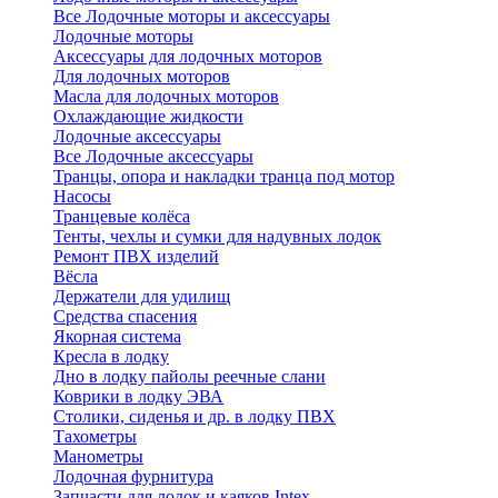
Все Лодочные моторы и аксессуары
Лодочные моторы
Аксессуары для лодочных моторов
Для лодочных моторов
Масла для лодочных моторов
Охлаждающие жидкости
Лодочные аксессуары
Все Лодочные аксессуары
Транцы, опора и накладки транца под мотор
Насосы
Транцевые колёса
Тенты, чехлы и сумки для надувных лодок
Ремонт ПВХ изделий
Вёсла
Держатели для удилищ
Средства спасения
Якорная система
Кресла в лодку
Дно в лодку пайолы реечные слани
Коврики в лодку ЭВА
Столики, сиденья и др. в лодку ПВХ
Тахометры
Манометры
Лодочная фурнитура
Запчасти для лодок и каяков Intex