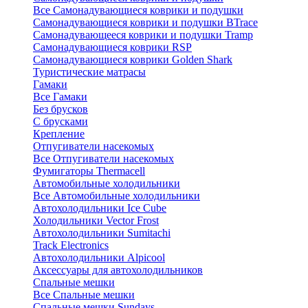
Все Самонадувающиеся коврики и подушки
Самонадувающиеся коврики и подушки BTrace
Самонадувающееся коврики и подушки Tramp
Самонадувающиеся коврики RSP
Самонадувающиеся коврики Golden Shark
Туристические матрасы
Гамаки
Все Гамаки
Без брусков
С брусками
Крепление
Отпугиватели насекомых
Все Отпугиватели насекомых
Фумигаторы Thermacell
Автомобильные холодильники
Все Автомобильные холодильники
Автохолодильники Ice Cube
Холодильники Vector Frost
Автохолодильники Sumitachi
Track Electronics
Автохолодильники Alpicool
Аксессуары для автохолодильников
Спальные мешки
Все Спальные мешки
Спальные мешки Sundays