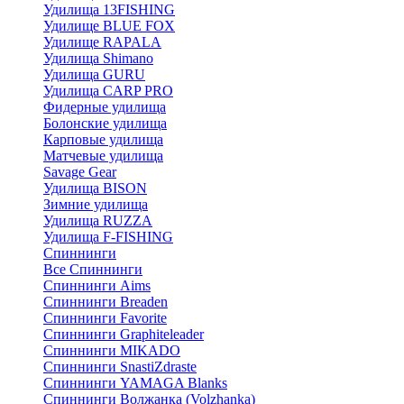
Удилища 13FISHING
Удилище BLUE FOX
Удилище RAPALA
Удилища Shimano
Удилища GURU
Удилища CARP PRO
Фидерные удилища
Болонские удилища
Карповые удилища
Матчевые удилища
Savage Gear
Удилища BISON
Зимние удилища
Удилища RUZZA
Удилища F-FISHING
Спиннинги
Все Спиннинги
Спиннинги Aims
Спиннинги Breaden
Спиннинги Favorite
Спиннинги Graphiteleader
Спиннинги MIKADO
Спиннинги SnastiZdraste
Спиннинги YAMAGA Blanks
Спиннинги Волжанка (Volzhanka)