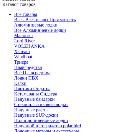
Каталог товаров
Все товары
Все - Все товары
Просмотреть
Алюминиевые лодки
Все Алюминиевые лодки
Малютка
Lord River
VOLZHANKA
Xstream
Windboat
Триера
Плавсредства
Все Плавсредства
Лодки ПВХ
Каяки
Плотики Ондатра
Катамараны Ондатра
Надувные байдарки
Стеклопластиковые лодки
Надувные рафты
Надувные SUP-доски
Полипропиленовые лодки
Надувной плот палатка polar bird
Лодочные моторы и аксессуары