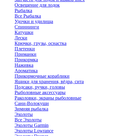
Освещение для лодок
Рыбалка
Все Рыбалка
Удочки и удилища
Спиннинги
Катушки
Лески
Крючки, грузы, оснастка
Плетенки
Приманки
Прикормка
Наживка
Ароматика
Прикормочные кораблики
Ящики для хранения, вёдра, сита
Подсаки, ручки, головы
Рыболовные аксессуары
Раколовки, экраны рыболовные
Сани-Волокуши
Зимняя рыбалка
Эхолоты
Все Эхолоты
Эхолоты Garmin
Эхолоты Lowrance