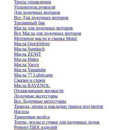
Тросы управления
Удлинитель румпеля
Для лодочных моторов
Все Для лодочных моторов
Топливный бак
Масла для лодочных моторов
Все Масла для лодочных моторов
Моторное масло и смазка Motul
Масла QuickSilver
Масла Sumitach
Масла ZENIT
Масла Hidea
Масла Yacco
Масла Yamalube
Масла 77 Lubricants
Смазки и спреи
Масла RAVENOL
Охлаждающие жидкости
Лодочные аксессуары
Все Лодочные аксессуары
Транцы, опора и накладки транца под мотор
Насосы
Транцевые колёса
Тенты, чехлы и сумки для надувных лодок
Ремонт ПВХ изделий