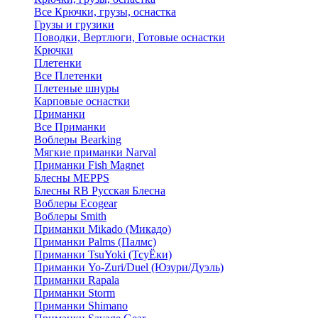
Все Крючки, грузы, оснастка
Грузы и грузики
Поводки, Вертлюги, Готовые оснастки
Крючки
Плетенки
Все Плетенки
Плетеные шнуры
Карповые оснастки
Приманки
Все Приманки
Воблеры Bearking
Мягкие приманки Narval
Приманки Fish Magnet
Блесны MEPPS
Блесны RB Русская Блесна
Воблеры Ecogear
Воблеры Smith
Приманки Mikado (Микадо)
Приманки Palms (Палмс)
Приманки TsuYoki (ТсуЁки)
Приманки Yo-Zuri/Duel (Юзури/Дуэль)
Приманки Rapala
Приманки Storm
Приманки Shimano