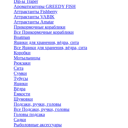
Dip-ы Traper
Ароматизаторы GREEDY FISH
Аттрактанты Fishberry
Аттрактанты VABIK
Аттрактанты Amatar
Прикормочные кораблики
Все Прикормочные кораблики
Boatman
Ящики для хранения, вёдра, сита
Все Ящики для хранения, вёдра, сита
Коробки
Мотыльницы
Рюкзаки
Сита
Сумки
Тубусы
Ящики
Вёдра
Ёмкости
Шумовки
Подсаки, ручки, головы
Все Подсаки, ручки, головы
Головы подсака
Садки
Рыболовные аксессуары