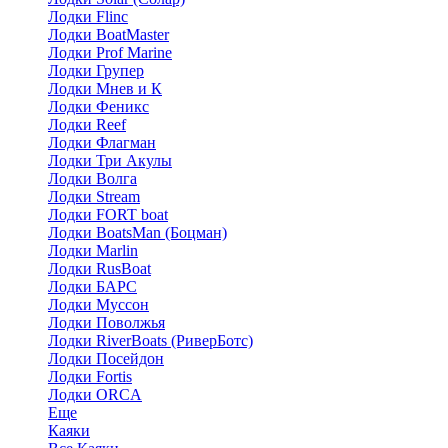
Лодки Flinc
Лодки BoatMaster
Лодки Prof Marine
Лодки Групер
Лодки Мнев и К
Лодки Феникс
Лодки Reef
Лодки Флагман
Лодки Три Акулы
Лодки Волга
Лодки Stream
Лодки FORT boat
Лодки BoatsMan (Боцман)
Лодки Marlin
Лодки RusBoat
Лодки БАРС
Лодки Муссон
Лодки Поволжья
Лодки RiverBoats (РиверБотс)
Лодки Посейдон
Лодки Fortis
Лодки ORCA
Еще
Каяки