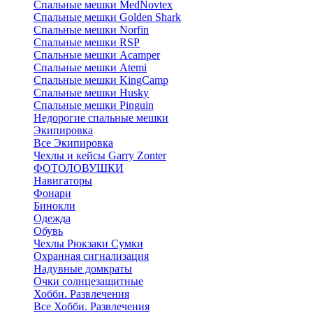
Cпальные мешки MedNovtex
Спальные мешки Golden Shark
Спальные мешки Norfin
Спальные мешки RSP
Спальные мешки Acamper
Спальные мешки Atemi
Спальные мешки KingCamp
Спальные мешки Husky
Спальные мешки Pinguin
Недорогие спальные мешки
Экипировка
Все Экипировка
Чехлы и кейсы Garry Zonter
ФОТОЛОВУШКИ
Навигаторы
Фонари
Бинокли
Одежда
Обувь
Чехлы Рюкзаки Сумки
Охранная сигнализация
Надувные домкраты
Очки солнцезащитные
Хобби. Развлечения
Все Хобби. Развлечения