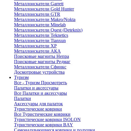
Металлоискатели Garrett
Металлоискатели Gold Hunter
Металлоискатели GTR
Металлоискатели Makro/Nokta
Металлоискатели Minelab
Металлоискатели Quest (Deteknix)
Металлоискатели Teknetics
Металлоискатели Tianxun
Металлоискатели XP
Металлоискатели АКА
Поисковые магниты Непра
Поисковые магниты Редмаг
Металлоискатели Сфинкс
Досмотровые устройства
Туризм
Все - Туризм
Просмотреть
Палатки и аксессуары
Все Палатки и аксессуары
Палатки
Аксессуары для палаток
Туристические коврики
Все Туристические коврики
Туристические коврики ISOLON
Туристические коврики BAY
Самонадувающиеся коврики и подушки