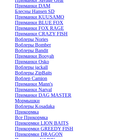
Приманки Savage Gear
Приманки DAM
Блесны Hansen SD
Приманки KUUSAMO
Приманки BLUE FOX
Приманки FOX RAGE
Приманки CRAZY FISH
Воблеры Nories
Воблеры Bomber
Воблеры Bandit
Приманки Booyah
Приманки Osko
Воблеры jackall
Воблеры ZipBaits
Воблер Camion
Приманки Mann's
Приманки Narval
Приманки DAG MASTER
Мормышки
Воблеры Kosadaka
Прикормка
Все Прикормка
Прикормки LION BAITS
Прикормки GREEDY FISH
Прикормки DRAGON