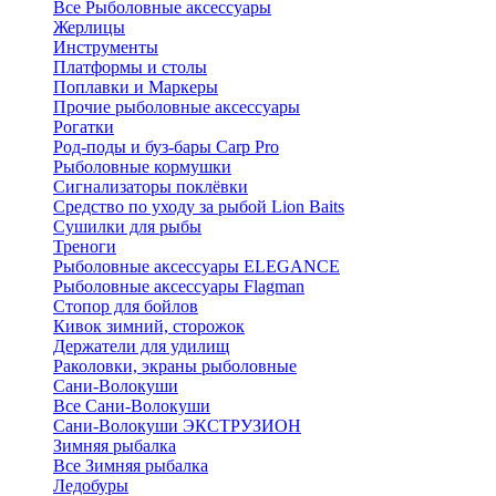
Все Рыболовные аксессуары
Жерлицы
Инструменты
Платформы и столы
Поплавки и Маркеры
Прочие рыболовные аксессуары
Рогатки
Род-поды и буз-бары Carp Pro
Рыболовные кормушки
Сигнализаторы поклёвки
Средство по уходу за рыбой Lion Baits
Сушилки для рыбы
Треноги
Рыболовные аксессуары ELEGANCE
Рыболовные аксессуары Flagman
Стопор для бойлов
Кивок зимний, сторожок
Держатели для удилищ
Раколовки, экраны рыболовные
Сани-Волокуши
Все Сани-Волокуши
Сани-Волокуши ЭКСТРУЗИОН
Зимняя рыбалка
Все Зимняя рыбалка
Ледобуры