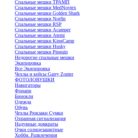
Спальные мешки ТРАМП
Cпальные мешки MedNovtex
Спальные мешки Golden Shark
Спальные мешки Norfin
Спальные мешки RSP
Спальные мешки Acamper
Спальные мешки Atemi
Спальные мешки KingCamp
Спальные мешки Husky
Спальные мешки Pinguin
Недорогие спальные мешки
Экипировка
Все Экипировка
Чехлы и кейсы Garry Zonter
ФОТОЛОВУШКИ
Навигаторы
Фонари
Бинокли
Одежда
Обувь
Чехлы Рюкзаки Сумки
Охранная сигнализация
Надувные домкраты
Очки солнцезащитные
Хобби. Развлечения