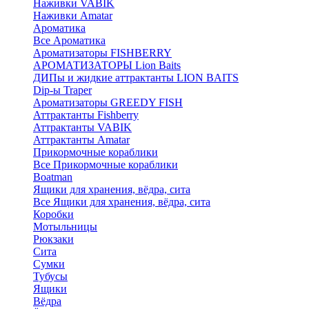
Наживки VABIK
Наживки Amatar
Ароматика
Все Ароматика
Ароматизаторы FISHBERRY
АРОМАТИЗАТОРЫ Lion Baits
ДИПы и жидкие аттрактанты LION BAITS
Dip-ы Traper
Ароматизаторы GREEDY FISH
Аттрактанты Fishberry
Аттрактанты VABIK
Аттрактанты Amatar
Прикормочные кораблики
Все Прикормочные кораблики
Boatman
Ящики для хранения, вёдра, сита
Все Ящики для хранения, вёдра, сита
Коробки
Мотыльницы
Рюкзаки
Сита
Сумки
Тубусы
Ящики
Вёдра