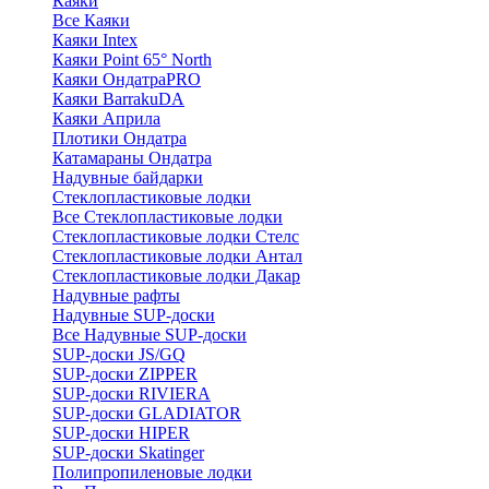
Каяки
Все Каяки
Каяки Intex
Каяки Point 65° North
Каяки ОндатраPRO
Каяки BarrakuDA
Каяки Априла
Плотики Ондатра
Катамараны Ондатра
Надувные байдарки
Стеклопластиковые лодки
Все Стеклопластиковые лодки
Стеклопластиковые лодки Стелс
Стеклопластиковые лодки Антал
Стеклопластиковые лодки Дакар
Надувные рафты
Надувные SUP-доски
Все Надувные SUP-доски
SUP-доски JS/GQ
SUP-доски ZIPPER
SUP-доски RIVIERA
SUP-доски GLADIATOR
SUP-доски HIPER
SUP-доски Skatinger
Полипропиленовые лодки