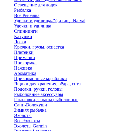
Освещение для лодок
Рыбалка
Все Рыбалка
Удочки и удилища//Удилища Narval
Удочки и удилища
Спиннинги
Катушки
Лески
Крючки, грузы, оснастка
Плетенки
Приманки
Прикормка
Наживка
Ароматика
Прикормочные кораблики
Ящики для хранения, вёдра, сита
Подсаки, ручки, головы
Рыболовные аксессуары
Раколовки, экраны рыболовные
Сани-Волокуши
Зимняя рыбалка
Эхолоты
Все Эхолоты
Эхолоты Garmin