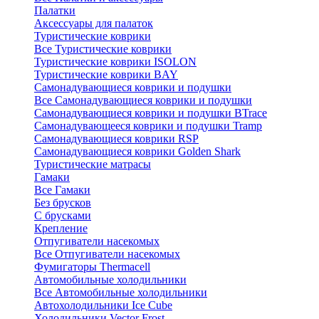
Палатки
Аксессуары для палаток
Туристические коврики
Все Туристические коврики
Туристические коврики ISOLON
Туристические коврики BAY
Самонадувающиеся коврики и подушки
Все Самонадувающиеся коврики и подушки
Самонадувающиеся коврики и подушки BTrace
Самонадувающееся коврики и подушки Tramp
Самонадувающиеся коврики RSP
Самонадувающиеся коврики Golden Shark
Туристические матрасы
Гамаки
Все Гамаки
Без брусков
С брусками
Крепление
Отпугиватели насекомых
Все Отпугиватели насекомых
Фумигаторы Thermacell
Автомобильные холодильники
Все Автомобильные холодильники
Автохолодильники Ice Cube
Холодильники Vector Frost