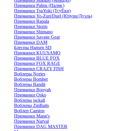
Приманки Mikado (Микадо)
Приманки Palms (Палмс)
Приманки TsuYoki (ТсуЁки)
Приманки Yo-Zuri/Duel (Юзури/Дуэль)
Приманки Rapala
Приманки Storm
Приманки Shimano
Приманки Savage Gear
Приманки DAM
Блесны Hansen SD
Приманки KUUSAMO
Приманки BLUE FOX
Приманки FOX RAGE
Приманки CRAZY FISH
Воблеры Nories
Воблеры Bomber
Воблеры Bandit
Приманки Booyah
Приманки Osko
Воблеры jackall
Воблеры ZipBaits
Воблер Camion
Приманки Mann's
Приманки Narval
Приманки DAG MASTER