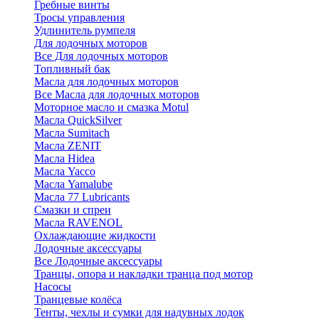
Гребные винты
Тросы управления
Удлинитель румпеля
Для лодочных моторов
Все Для лодочных моторов
Топливный бак
Масла для лодочных моторов
Все Масла для лодочных моторов
Моторное масло и смазка Motul
Масла QuickSilver
Масла Sumitach
Масла ZENIT
Масла Hidea
Масла Yacco
Масла Yamalube
Масла 77 Lubricants
Смазки и спреи
Масла RAVENOL
Охлаждающие жидкости
Лодочные аксессуары
Все Лодочные аксессуары
Транцы, опора и накладки транца под мотор
Насосы
Транцевые колёса
Тенты, чехлы и сумки для надувных лодок