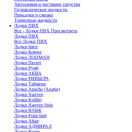
Автохимия и чистящие средства
Гидравлические жидкости
Присадки и смазки
Тормозные жидкости
Лодки ПВХ
Все - Лодки ПВХ
Просмотреть
Лодки ПВХ
Все Лодки ПВХ
Лодки Intex
Лодки Ковчег
Лодки ЛОЦМАН
Лодки Пилот
Лодки Румб
Лодки АКВА
Лодки РИВЬЕРА
Лодки Таймень
Лодки Apache (Апачи)
Лодки Хантер
Лодки Kolibri
Лодки Хантер Stels
Лодки BARK
Лодки Polar bird
Лодки Altair
Лодки АДМИРАЛ
Лодки Roger