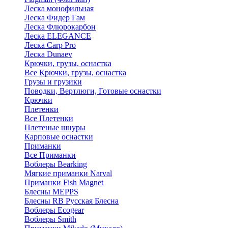
Леска монофильная
Леска Фидер Гам
Леска Флюрокарбон
Леска ELEGANCE
Леска Carp Pro
Леска Dunaev
Крючки, грузы, оснастка
Все Крючки, грузы, оснастка
Грузы и грузики
Поводки, Вертлюги, Готовые оснастки
Крючки
Плетенки
Все Плетенки
Плетеные шнуры
Карповые оснастки
Приманки
Все Приманки
Воблеры Bearking
Мягкие приманки Narval
Приманки Fish Magnet
Блесны MEPPS
Блесны RB Русская Блесна
Воблеры Ecogear
Воблеры Smith