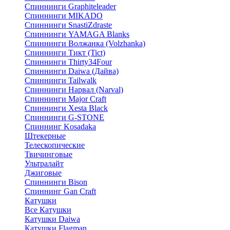
Спиннинги Graphiteleader
Спиннинги MIKADO
Спиннинги SnastiZdraste
Спиннинги YAMAGA Blanks
Спиннинги Волжанка (Volzhanka)
Спиннинги Тикт (Tict)
Спиннинги Thirty34Four
Спиннинги Daiwa (Дайва)
Спиннинги Tailwalk
Спиннинги Нарвал (Narval)
Спиннинги Major Craft
Спиннинги Xesta Black
Спиннинги G-STONE
Спиннинг Kosadaka
Штекерные
Телескопические
Твичинговые
Ультралайт
Джиговые
Спиннинги Bison
Спиннинг Gan Craft
Катушки
Все Катушки
Катушки Daiwa
Катушки Flagman