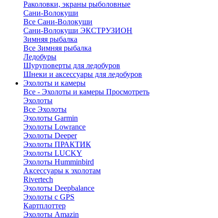
Раколовки, экраны рыболовные
Сани-Волокуши
Все Сани-Волокуши
Сани-Волокуши ЭКСТРУЗИОН
Зимняя рыбалка
Все Зимняя рыбалка
Ледобуры
Шуруповерты для ледобуров
Шнеки и аксессуары для ледобуров
Эхолоты и камеры
Все - Эхолоты и камеры
Просмотреть
Эхолоты
Все Эхолоты
Эхолоты Garmin
Эхолоты Lowrance
Эхолоты Deeper
Эхолоты ПРАКТИК
Эхолоты LUCKY
Эхолоты Humminbird
Аксессуары к эхолотам
Rivertech
Эхолоты Deepbalance
Эхолоты с GPS
Картплоттер
Эхолоты Amazin