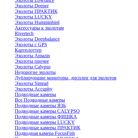
Эхолоты Lowrance
Эхолоты Deeper
Эхолоты ПРАКТИК
Эхолоты LUCKY
Эхолоты Humminbird
Аксессуары к эхолотам
Rivertech
Эхолоты Deepbalance
Эхолоты с GPS
Картплоттер
Эхолоты Amazin
Эхолоты прочее
Эхолоты Calypso
Недорогие эхолоты
Дублирующие мониторы, дисплеи для эхолотов
Эхолоты Simrad
Эхолоты Accuphy
Подводные камеры
Все Подводные камеры
Подводные камеры ЯЗЬ
Подводные камеры CALYPSO
Подводные камеры ФИШКА
Подводные камеры LUCKY
Подводные камеры ПРАКТИК
Подводная камера FocusFish