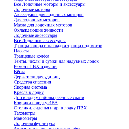
Все Лодочные моторы и аксессуары
Лодочные моторы
Аксессуары для лодочных моторов
Для лодочных моторов
Масла для лодочных моторов
Охлаждающие жидкости
Лодочные аксессуары
Все Лодочные аксессуары
Транцы, опора и накладки транца под мотор
Насосы
Транцевые колёса
Тенты, чехлы и сумки для надувных лодок
Ремонт ПВХ изделий
Вёсла
Держатели для удилищ
Средства спасения
Якорная система
Кресла в лодку
Дно в лодку пайолы реечные слани
Коврики в лодку ЭВА
Столики, сиденья и др. в лодку ПВХ
Тахометры
Манометры
Лодочная фурнитура
Запчасти для лодок и каяков Intex