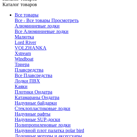
Каталог товаров
Все товары
Все - Все товары
Просмотреть
Алюминиевые лодки
Все Алюминиевые лодки
Малютка
Lord River
VOLZHANKA
Xstream
Windboat
Триера
Плавсредства
Все Плавсредства
Лодки ПВХ
Каяки
Плотики Ондатра
Катамараны Ондатра
Надувные байдарки
Стеклопластиковые лодки
Надувные рафты
Надувные SUP-доски
Полипропиленовые лодки
Надувной плот палатка polar bird
Лодочные моторы и аксессуары