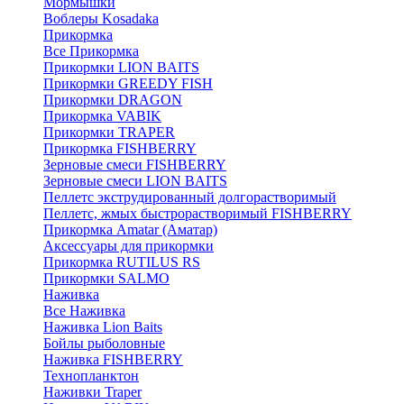
Мормышки
Воблеры Kosadaka
Прикормка
Все Прикормка
Прикормки LION BAITS
Прикормки GREEDY FISH
Прикормки DRAGON
Прикормка VABIK
Прикормки TRAPER
Прикормка FISHBERRY
Зерновые смеси FISHBERRY
Зерновые смеси LION BAITS
Пеллетс экструдированный долгорастворимый
Пеллетс, жмых быстрорастворимый FISHBERRY
Прикормка Amatar (Аматар)
Аксессуары для прикормки
Прикормка RUTILUS RS
Прикормки SALMO
Наживка
Все Наживка
Наживка Lion Baits
Бойлы рыболовные
Наживка FISHBERRY
Технопланктон
Наживки Traper