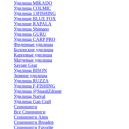
Удилища MIKADO
Удилища COLMIC
Удилища 13FISHING
Удилище BLUE FOX
Удилище RAPALA
Удилища Shimano
Удилища GURU
Удилища CARP PRO
Фидерные удилища
Болонские удилища
Карповые удилища
Матчевые удилища
Savage Gear
Удилища BISON
Зимние удилища
Удилища RUZZA
Удилища F-FISHING
Удилища @SnastiZdraste
Удилища Narval
Удилища Gan Craft
Спиннинги
Все Спиннинги
Спиннинги Aims
Спиннинги Breaden
Спиннинги Favorite