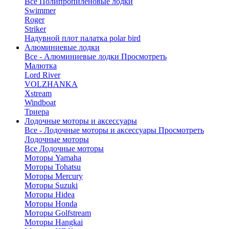
Все Полипропиленовые лодки
Swimmer
Roger
Striker
Надувной плот палатка polar bird
Алюминиевые лодки
Все - Алюминиевые лодки
Просмотреть
Малютка
Lord River
VOLZHANKA
Xstream
Windboat
Триера
Лодочные моторы и аксессуары
Все - Лодочные моторы и аксессуары
Просмотреть
Лодочные моторы
Все Лодочные моторы
Моторы Yamaha
Моторы Tohatsu
Моторы Mercury
Моторы Suzuki
Моторы Hidea
Моторы Honda
Моторы Golfstream
Моторы Hangkai