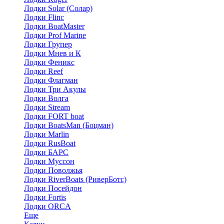
Лодки Solar (Солар)
Лодки Flinc
Лодки BoatMaster
Лодки Prof Marine
Лодки Групер
Лодки Мнев и К
Лодки Феникс
Лодки Reef
Лодки Флагман
Лодки Три Акулы
Лодки Волга
Лодки Stream
Лодки FORT boat
Лодки BoatsMan (Боцман)
Лодки Marlin
Лодки RusBoat
Лодки БАРС
Лодки Муссон
Лодки Поволжья
Лодки RiverBoats (РиверБотс)
Лодки Посейдон
Лодки Fortis
Лодки ORCA
Еще