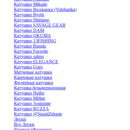
Катушки Mikado
Катушки Волжанка (Volzhanka)
Катушки Ryobi
Катушки Shimano
Катушки SAVAGE GEAR
Катушки DAM
Катушки OKUMA
Катушки 13FISHING
Катушки Rapala
Катушки Favorite
Катушки salmo
Катушки ELEGANCE
Катушки Guru
Матчевые катушки
Карповые катушки
Фидерные катушки
Катушка безынерционная
Катушки Haibo
Катушки Mifine
Катушки Aoqiusite
Катушки RUZZA
Катушки @SnastiZdraste
Лески
Все Лески
Flagman (Флагман)