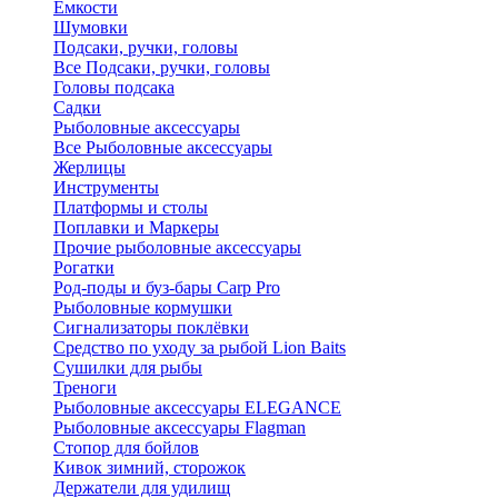
Ёмкости
Шумовки
Подсаки, ручки, головы
Все Подсаки, ручки, головы
Головы подсака
Садки
Рыболовные аксессуары
Все Рыболовные аксессуары
Жерлицы
Инструменты
Платформы и столы
Поплавки и Маркеры
Прочие рыболовные аксессуары
Рогатки
Род-поды и буз-бары Carp Pro
Рыболовные кормушки
Сигнализаторы поклёвки
Средство по уходу за рыбой Lion Baits
Сушилки для рыбы
Треноги
Рыболовные аксессуары ELEGANCE
Рыболовные аксессуары Flagman
Стопор для бойлов
Кивок зимний, сторожок
Держатели для удилищ