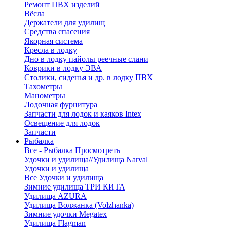
Ремонт ПВХ изделий
Вёсла
Держатели для удилищ
Средства спасения
Якорная система
Кресла в лодку
Дно в лодку пайолы реечные слани
Коврики в лодку ЭВА
Столики, сиденья и др. в лодку ПВХ
Тахометры
Манометры
Лодочная фурнитура
Запчасти для лодок и каяков Intex
Освещение для лодок
Запчасти
Рыбалка
Все - Рыбалка
Просмотреть
Удочки и удилища//Удилища Narval
Удочки и удилища
Все Удочки и удилища
Зимние удилища ТРИ КИТА
Удилища AZURA
Удилища Волжанка (Volzhanka)
Зимние удочки Megatex
Удилища Flagman