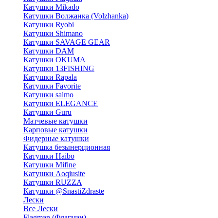
Катушки Mikado
Катушки Волжанка (Volzhanka)
Катушки Ryobi
Катушки Shimano
Катушки SAVAGE GEAR
Катушки DAM
Катушки OKUMA
Катушки 13FISHING
Катушки Rapala
Катушки Favorite
Катушки salmo
Катушки ELEGANCE
Катушки Guru
Матчевые катушки
Карповые катушки
Фидерные катушки
Катушка безынерционная
Катушки Haibo
Катушки Mifine
Катушки Aoqiusite
Катушки RUZZA
Катушки @SnastiZdraste
Лески
Все Лески
Flagman (Флагман)