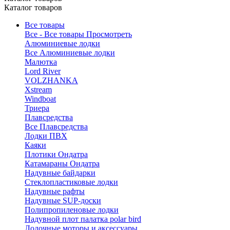
Каталог товаров
Все товары
Все - Все товары
Просмотреть
Алюминиевые лодки
Все Алюминиевые лодки
Малютка
Lord River
VOLZHANKA
Xstream
Windboat
Триера
Плавсредства
Все Плавсредства
Лодки ПВХ
Каяки
Плотики Ондатра
Катамараны Ондатра
Надувные байдарки
Стеклопластиковые лодки
Надувные рафты
Надувные SUP-доски
Полипропиленовые лодки
Надувной плот палатка polar bird
Лодочные моторы и аксессуары