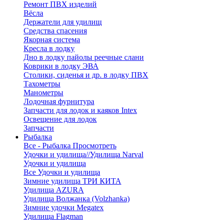
Ремонт ПВХ изделий
Вёсла
Держатели для удилищ
Средства спасения
Якорная система
Кресла в лодку
Дно в лодку пайолы реечные слани
Коврики в лодку ЭВА
Столики, сиденья и др. в лодку ПВХ
Тахометры
Манометры
Лодочная фурнитура
Запчасти для лодок и каяков Intex
Освещение для лодок
Запчасти
Рыбалка
Все - Рыбалка
Просмотреть
Удочки и удилища//Удилища Narval
Удочки и удилища
Все Удочки и удилища
Зимние удилища ТРИ КИТА
Удилища AZURA
Удилища Волжанка (Volzhanka)
Зимние удочки Megatex
Удилища Flagman