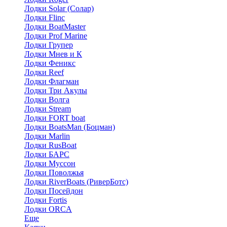
Лодки Solar (Солар)
Лодки Flinc
Лодки BoatMaster
Лодки Prof Marine
Лодки Групер
Лодки Мнев и К
Лодки Феникс
Лодки Reef
Лодки Флагман
Лодки Три Акулы
Лодки Волга
Лодки Stream
Лодки FORT boat
Лодки BoatsMan (Боцман)
Лодки Marlin
Лодки RusBoat
Лодки БАРС
Лодки Муссон
Лодки Поволжья
Лодки RiverBoats (РиверБотс)
Лодки Посейдон
Лодки Fortis
Лодки ORCA
Еще