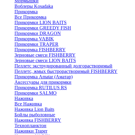
Мормышки
Воблеры Kosadaka
Прикормка
Все Прикормка
Прикормки LION BAITS
Прикормки GREEDY FISH
Прикормки DRAGON
Прикормка VABIK
Прикормки TRAPER
Прикормка FISHBERRY
Зерновые смеси FISHBERRY
Зерновые смеси LION BAITS
Пеллетс экструдированный долгорастворимый
Пеллетс, жмых быстрорастворимый FISHBERRY
Прикормка Amatar (Аматар)
Аксессуары для прикормки
Прикормка RUTILUS RS
Прикормки SALMO
Наживка
Все Наживка
Наживка Lion Baits
Бойлы рыболовные
Наживка FISHBERRY
Технопланктон
Наживки Traper