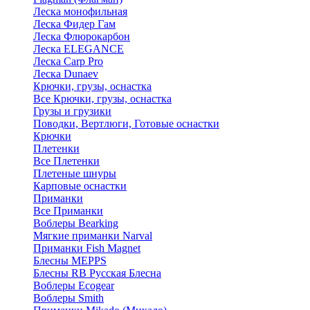
Леска монофильная
Леска Фидер Гам
Леска Флюрокарбон
Леска ELEGANCE
Леска Carp Pro
Леска Dunaev
Крючки, грузы, оснастка
Все Крючки, грузы, оснастка
Грузы и грузики
Поводки, Вертлюги, Готовые оснастки
Крючки
Плетенки
Все Плетенки
Плетеные шнуры
Карповые оснастки
Приманки
Все Приманки
Воблеры Bearking
Мягкие приманки Narval
Приманки Fish Magnet
Блесны MEPPS
Блесны RB Русская Блесна
Воблеры Ecogear
Воблеры Smith