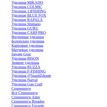
Удилища MIKADO
Удилища COLMIC
Удилища 13FISHING
Удилище BLUE FOX
Удилище RAPALA
Удилища Shimano
Удилища GURU
Удилища CARP PRO
Фидерные удилища
Болонские удилища
Карповые удилища
Матчевые удилища
Savage Gear
Удилища BISON
Зимние удилища
Удилища RUZZA
Удилища F-FISHING
Удилища @SnastiZdraste
Удилища Narval
Удилища Gan Craft
Спиннинги
Все Спиннинги
Спиннинги Aims
Спиннинги Breaden
Спиннинги Favorite