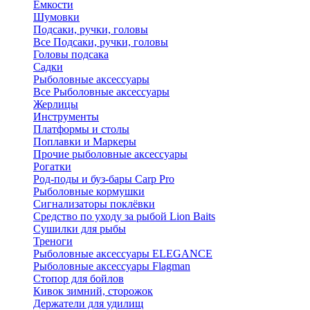
Ёмкости
Шумовки
Подсаки, ручки, головы
Все Подсаки, ручки, головы
Головы подсака
Садки
Рыболовные аксессуары
Все Рыболовные аксессуары
Жерлицы
Инструменты
Платформы и столы
Поплавки и Маркеры
Прочие рыболовные аксессуары
Рогатки
Род-поды и буз-бары Carp Pro
Рыболовные кормушки
Сигнализаторы поклёвки
Средство по уходу за рыбой Lion Baits
Сушилки для рыбы
Треноги
Рыболовные аксессуары ELEGANCE
Рыболовные аксессуары Flagman
Стопор для бойлов
Кивок зимний, сторожок
Держатели для удилищ