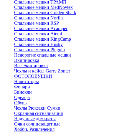
Спальные мешки ТРАМП
Cпальные мешки MedNovtex
Спальные мешки Golden Shark
Спальные мешки Norfin
Спальные мешки RSP
Спальные мешки Acamper
Спальные мешки Atemi
Спальные мешки KingCamp
Спальные мешки Husky
Спальные мешки Pinguin
Недорогие спальные мешки
Экипировка
Все Экипировка
Чехлы и кейсы Garry Zonter
ФОТОЛОВУШКИ
Навигаторы
Фонари
Бинокли
Одежда
Обувь
Чехлы Рюкзаки Сумки
Охранная сигнализация
Надувные домкраты
Очки солнцезащитные
Хобби. Развлечения