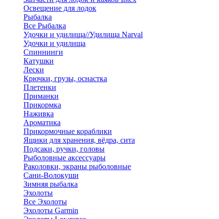
Освещение для лодок
Рыбалка
Все Рыбалка
Удочки и удилища//Удилища Narval
Удочки и удилища
Спиннинги
Катушки
Лески
Крючки, грузы, оснастка
Плетенки
Приманки
Прикормка
Наживка
Ароматика
Прикормочные кораблики
Ящики для хранения, вёдра, сита
Подсаки, ручки, головы
Рыболовные аксессуары
Раколовки, экраны рыболовные
Сани-Волокуши
Зимняя рыбалка
Эхолоты
Все Эхолоты
Эхолоты Garmin