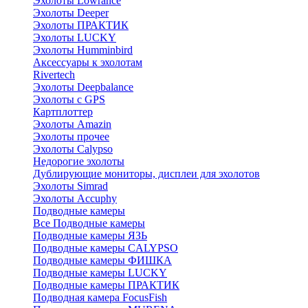
Эхолоты Lowrance
Эхолоты Deeper
Эхолоты ПРАКТИК
Эхолоты LUCKY
Эхолоты Humminbird
Аксессуары к эхолотам
Rivertech
Эхолоты Deepbalance
Эхолоты с GPS
Картплоттер
Эхолоты Amazin
Эхолоты прочее
Эхолоты Calypso
Недорогие эхолоты
Дублирующие мониторы, дисплеи для эхолотов
Эхолоты Simrad
Эхолоты Accuphy
Подводные камеры
Все Подводные камеры
Подводные камеры ЯЗЬ
Подводные камеры CALYPSO
Подводные камеры ФИШКА
Подводные камеры LUCKY
Подводные камеры ПРАКТИК
Подводная камера FocusFish