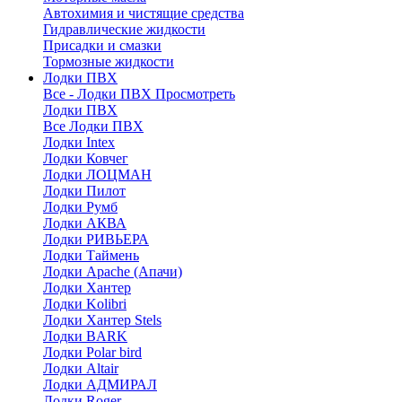
Автохимия и чистящие средства
Гидравлические жидкости
Присадки и смазки
Тормозные жидкости
Лодки ПВХ
Все - Лодки ПВХ
Просмотреть
Лодки ПВХ
Все Лодки ПВХ
Лодки Intex
Лодки Ковчег
Лодки ЛОЦМАН
Лодки Пилот
Лодки Румб
Лодки АКВА
Лодки РИВЬЕРА
Лодки Таймень
Лодки Apache (Апачи)
Лодки Хантер
Лодки Kolibri
Лодки Хантер Stels
Лодки BARK
Лодки Polar bird
Лодки Altair
Лодки АДМИРАЛ
Лодки Roger