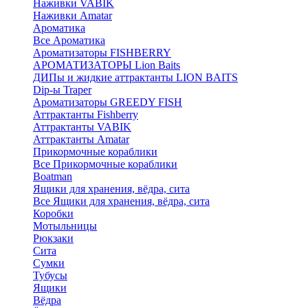
Наживки VABIK
Наживки Amatar
Ароматика
Все Ароматика
Ароматизаторы FISHBERRY
АРОМАТИЗАТОРЫ Lion Baits
ДИПы и жидкие аттрактанты LION BAITS
Dip-ы Traper
Ароматизаторы GREEDY FISH
Аттрактанты Fishberry
Аттрактанты VABIK
Аттрактанты Amatar
Прикормочные кораблики
Все Прикормочные кораблики
Boatman
Ящики для хранения, вёдра, сита
Все Ящики для хранения, вёдра, сита
Коробки
Мотыльницы
Рюкзаки
Сита
Сумки
Тубусы
Ящики
Вёдра