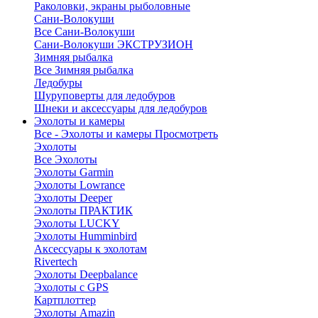
Раколовки, экраны рыболовные
Сани-Волокуши
Все Сани-Волокуши
Сани-Волокуши ЭКСТРУЗИОН
Зимняя рыбалка
Все Зимняя рыбалка
Ледобуры
Шуруповерты для ледобуров
Шнеки и аксессуары для ледобуров
Эхолоты и камеры
Все - Эхолоты и камеры
Просмотреть
Эхолоты
Все Эхолоты
Эхолоты Garmin
Эхолоты Lowrance
Эхолоты Deeper
Эхолоты ПРАКТИК
Эхолоты LUCKY
Эхолоты Humminbird
Аксессуары к эхолотам
Rivertech
Эхолоты Deepbalance
Эхолоты с GPS
Картплоттер
Эхолоты Amazin