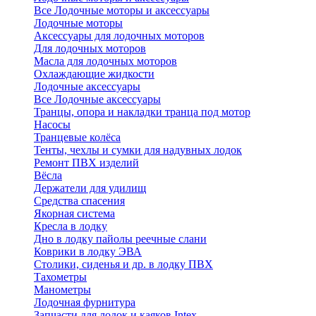
Все Лодочные моторы и аксессуары
Лодочные моторы
Аксессуары для лодочных моторов
Для лодочных моторов
Масла для лодочных моторов
Охлаждающие жидкости
Лодочные аксессуары
Все Лодочные аксессуары
Транцы, опора и накладки транца под мотор
Насосы
Транцевые колёса
Тенты, чехлы и сумки для надувных лодок
Ремонт ПВХ изделий
Вёсла
Держатели для удилищ
Средства спасения
Якорная система
Кресла в лодку
Дно в лодку пайолы реечные слани
Коврики в лодку ЭВА
Столики, сиденья и др. в лодку ПВХ
Тахометры
Манометры
Лодочная фурнитура
Запчасти для лодок и каяков Intex