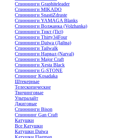
Спиннинги Graphiteleader
Спиннинги MIKADO
Спиннинги SnastiZdraste
Спиннинги YAMAGA Blanks
Спиннинги Волжанка (Volzhanka)
Спиннинги Тикт (Tict)
Спиннинги Thirty34Four
Спиннинги Daiwa (Дайва)
Спиннинги Tailwalk
Спиннинги Нарвал (Narval)
Спиннинги Major Craft
Спиннинги Xesta Black
Спиннинги G-STONE
Спиннинг Kosadaka
Штекерные
Телескопические
Твичинговые
Ультралайт
Джиговые
Спиннинги Bison
Спиннинг Gan Craft
Катушки
Все Катушки
Катушки Daiwa
Катушки Flagman