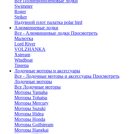
Все Полипропиленовые лодки
Swimmer
Roger
Striker
Надувной плот палатка polar bird
Алюминиевые лодки
Все - Алюминиевые лодки
Просмотреть
Малютка
Lord River
VOLZHANKA
Xstream
Windboat
Триера
Лодочные моторы и аксессуары
Все - Лодочные моторы и аксессуары
Просмотреть
Лодочные моторы
Все Лодочные моторы
Моторы Yamaha
Моторы Tohatsu
Моторы Mercury
Моторы Suzuki
Моторы Hidea
Моторы Honda
Моторы Golfstream
Моторы Hangkai