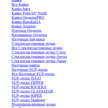
Каяки
Все Каяки
Каяки Intex
Каяки Point 65° North
Каяки ОндатраPRO
Каяки BarrakuDA
Каяки Априла
Плотики Ондатра
Катамараны Ондатра
Надувные байдарки
Стеклопластиковые лодки
Все Стеклопластиковые лодки
Стеклопластиковые лодки Стелс
Стеклопластиковые лодки Антал
Стеклопластиковые лодки Дакар
Надувные рафты
Надувные SUP-доски
Все Надувные SUP-доски
SUP-доски JS/GQ
SUP-доски ZIPPER
SUP-доски RIVIERA
SUP-доски GLADIATOR
SUP-доски HIPER
SUP-доски Skatinger
Полипропиленовые лодки