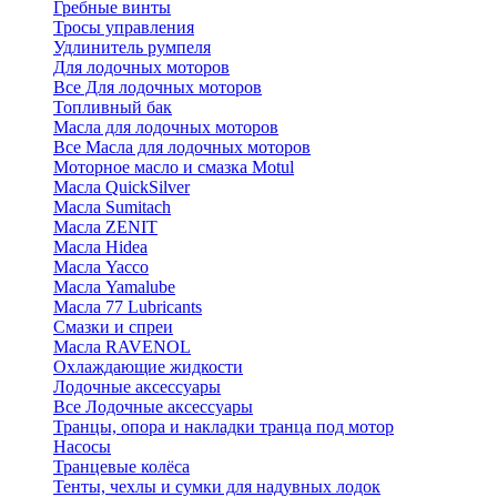
Гребные винты
Тросы управления
Удлинитель румпеля
Для лодочных моторов
Все Для лодочных моторов
Топливный бак
Масла для лодочных моторов
Все Масла для лодочных моторов
Моторное масло и смазка Motul
Масла QuickSilver
Масла Sumitach
Масла ZENIT
Масла Hidea
Масла Yacco
Масла Yamalube
Масла 77 Lubricants
Смазки и спреи
Масла RAVENOL
Охлаждающие жидкости
Лодочные аксессуары
Все Лодочные аксессуары
Транцы, опора и накладки транца под мотор
Насосы
Транцевые колёса
Тенты, чехлы и сумки для надувных лодок