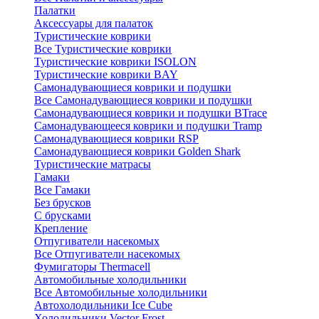
Палатки
Аксессуары для палаток
Туристические коврики
Все Туристические коврики
Туристические коврики ISOLON
Туристические коврики BAY
Самонадувающиеся коврики и подушки
Все Самонадувающиеся коврики и подушки
Самонадувающиеся коврики и подушки BTrace
Самонадувающееся коврики и подушки Tramp
Самонадувающиеся коврики RSP
Самонадувающиеся коврики Golden Shark
Туристические матрасы
Гамаки
Все Гамаки
Без брусков
С брусками
Крепление
Отпугиватели насекомых
Все Отпугиватели насекомых
Фумигаторы Thermacell
Автомобильные холодильники
Все Автомобильные холодильники
Автохолодильники Ice Cube
Холодильники Vector Frost