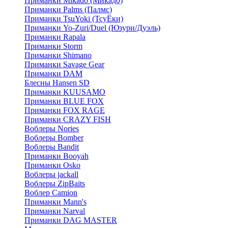
Приманки Mikado (Микадо)
Приманки Palms (Палмс)
Приманки TsuYoki (ТсуЁки)
Приманки Yo-Zuri/Duel (Юзури/Дуэль)
Приманки Rapala
Приманки Storm
Приманки Shimano
Приманки Savage Gear
Приманки DAM
Блесны Hansen SD
Приманки KUUSAMO
Приманки BLUE FOX
Приманки FOX RAGE
Приманки CRAZY FISH
Воблеры Nories
Воблеры Bomber
Воблеры Bandit
Приманки Booyah
Приманки Osko
Воблеры jackall
Воблеры ZipBaits
Воблер Camion
Приманки Mann's
Приманки Narval
Приманки DAG MASTER