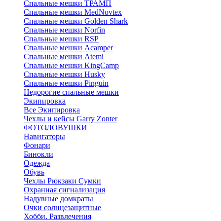
Спальные мешки ТРАМП
Cпальные мешки MedNovtex
Спальные мешки Golden Shark
Спальные мешки Norfin
Спальные мешки RSP
Спальные мешки Acamper
Спальные мешки Atemi
Спальные мешки KingCamp
Спальные мешки Husky
Спальные мешки Pinguin
Недорогие спальные мешки
Экипировка
Все Экипировка
Чехлы и кейсы Garry Zonter
ФОТОЛОВУШКИ
Навигаторы
Фонари
Бинокли
Одежда
Обувь
Чехлы Рюкзаки Сумки
Охранная сигнализация
Надувные домкраты
Очки солнцезащитные
Хобби. Развлечения