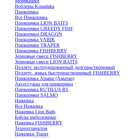
Мормышки
Воблеры Kosadaka
Прикормка
Все Прикормка
Прикормки LION BAITS
Прикормки GREEDY FISH
Прикормки DRAGON
Прикормка VABIK
Прикормки TRAPER
Прикормка FISHBERRY
Зерновые смеси FISHBERRY
Зерновые смеси LION BAITS
Пеллетс экструдированный долгорастворимый
Пеллетс, жмых быстрорастворимый FISHBERRY
Прикормка Amatar (Аматар)
Аксессуары для прикормки
Прикормка RUTILUS RS
Прикормки SALMO
Наживка
Все Наживка
Наживка Lion Baits
Бойлы рыболовные
Наживка FISHBERRY
Технопланктон
Наживки Traper