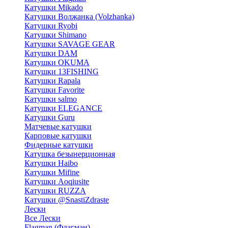
Катушки Mikado
Катушки Волжанка (Volzhanka)
Катушки Ryobi
Катушки Shimano
Катушки SAVAGE GEAR
Катушки DAM
Катушки OKUMA
Катушки 13FISHING
Катушки Rapala
Катушки Favorite
Катушки salmo
Катушки ELEGANCE
Катушки Guru
Матчевые катушки
Карповые катушки
Фидерные катушки
Катушка безынерционная
Катушки Haibo
Катушки Mifine
Катушки Aoqiusite
Катушки RUZZA
Катушки @SnastiZdraste
Лески
Все Лески
Flagman (Флагман)