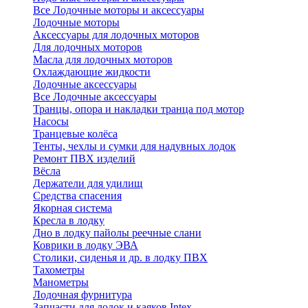
Все Лодочные моторы и аксессуары
Лодочные моторы
Аксессуары для лодочных моторов
Для лодочных моторов
Масла для лодочных моторов
Охлаждающие жидкости
Лодочные аксессуары
Все Лодочные аксессуары
Транцы, опора и накладки транца под мотор
Насосы
Транцевые колёса
Тенты, чехлы и сумки для надувных лодок
Ремонт ПВХ изделий
Вёсла
Держатели для удилищ
Средства спасения
Якорная система
Кресла в лодку
Дно в лодку пайолы реечные слани
Коврики в лодку ЭВА
Столики, сиденья и др. в лодку ПВХ
Тахометры
Манометры
Лодочная фурнитура
Запчасти для лодок и каяков Intex