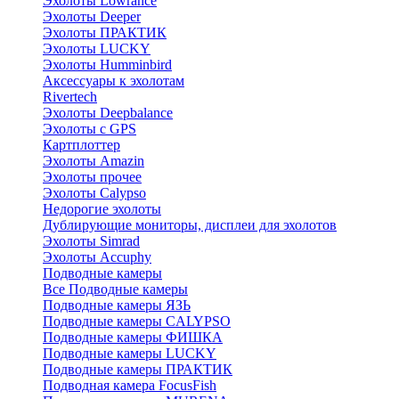
Эхолоты Lowrance
Эхолоты Deeper
Эхолоты ПРАКТИК
Эхолоты LUCKY
Эхолоты Humminbird
Аксессуары к эхолотам
Rivertech
Эхолоты Deepbalance
Эхолоты с GPS
Картплоттер
Эхолоты Amazin
Эхолоты прочее
Эхолоты Calypso
Недорогие эхолоты
Дублирующие мониторы, дисплеи для эхолотов
Эхолоты Simrad
Эхолоты Accuphy
Подводные камеры
Все Подводные камеры
Подводные камеры ЯЗЬ
Подводные камеры CALYPSO
Подводные камеры ФИШКА
Подводные камеры LUCKY
Подводные камеры ПРАКТИК
Подводная камера FocusFish