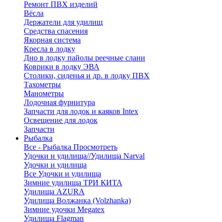
Ремонт ПВХ изделий
Вёсла
Держатели для удилищ
Средства спасения
Якорная система
Кресла в лодку
Дно в лодку пайолы реечные слани
Коврики в лодку ЭВА
Столики, сиденья и др. в лодку ПВХ
Тахометры
Манометры
Лодочная фурнитура
Запчасти для лодок и каяков Intex
Освещение для лодок
Запчасти
Рыбалка
Все - Рыбалка
Просмотреть
Удочки и удилища//Удилища Narval
Удочки и удилища
Все Удочки и удилища
Зимние удилища ТРИ КИТА
Удилища AZURA
Удилища Волжанка (Volzhanka)
Зимние удочки Megatex
Удилища Flagman