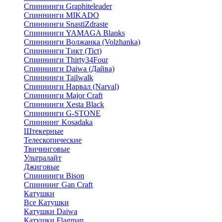
Спиннинги Graphiteleader
Спиннинги MIKADO
Спиннинги SnastiZdraste
Спиннинги YAMAGA Blanks
Спиннинги Волжанка (Volzhanka)
Спиннинги Тикт (Tict)
Спиннинги Thirty34Four
Спиннинги Daiwa (Дайва)
Спиннинги Tailwalk
Спиннинги Нарвал (Narval)
Спиннинги Major Craft
Спиннинги Xesta Black
Спиннинги G-STONE
Спиннинг Kosadaka
Штекерные
Телескопические
Твичинговые
Ультралайт
Джиговые
Спиннинги Bison
Спиннинг Gan Craft
Катушки
Все Катушки
Катушки Daiwa
Катушки Flagman