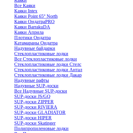
Каяки
Все Каяки
Каяки Intex
Каяки Point 65° North
Каяки ОндатраPRO
Каяки BarrakuDA
Каяки Априла
Плотики Ондатра
Катамараны Ондатра
Надувные байдарки
Стеклопластиковые лодки
Все Стеклопластиковые лодки
Стеклопластиковые лодки Стелс
Стеклопластиковые лодки Антал
Стеклопластиковые лодки Дакар
Надувные рафты
Надувные SUP-доски
Все Надувные SUP-доски
SUP-доски JS/GQ
SUP-доски ZIPPER
SUP-доски RIVIERA
SUP-доски GLADIATOR
SUP-доски HIPER
SUP-доски Skatinger
Полипропиленовые лодки