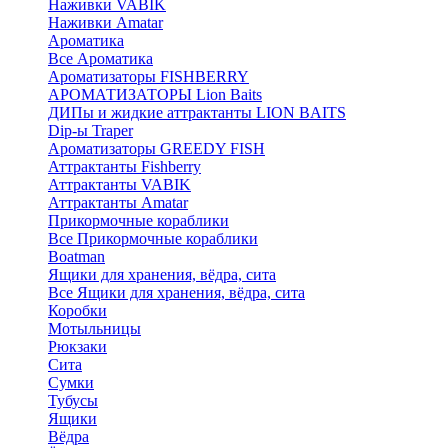
Наживки VABIK
Наживки Amatar
Ароматика
Все Ароматика
Ароматизаторы FISHBERRY
АРОМАТИЗАТОРЫ Lion Baits
ДИПы и жидкие аттрактанты LION BAITS
Dip-ы Traper
Ароматизаторы GREEDY FISH
Аттрактанты Fishberry
Аттрактанты VABIK
Аттрактанты Amatar
Прикормочные кораблики
Все Прикормочные кораблики
Boatman
Ящики для хранения, вёдра, сита
Все Ящики для хранения, вёдра, сита
Коробки
Мотыльницы
Рюкзаки
Сита
Сумки
Тубусы
Ящики
Вёдра