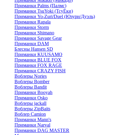
Приманки Mikado (Микадо)
Приманки Palms (Палмс)
Приманки TsuYoki (ТсуЁки)
Приманки Yo-Zuri/Duel (Юзури/Дуэль)
Приманки Rapala
Приманки Storm
Приманки Shimano
Приманки Savage Gear
Приманки DAM
Блесны Hansen SD
Приманки KUUSAMO
Приманки BLUE FOX
Приманки FOX RAGE
Приманки CRAZY FISH
Воблеры Nories
Воблеры Bomber
Воблеры Bandit
Приманки Booyah
Приманки Osko
Воблеры jackall
Воблеры ZipBaits
Воблер Camion
Приманки Mann's
Приманки Narval
Приманки DAG MASTER