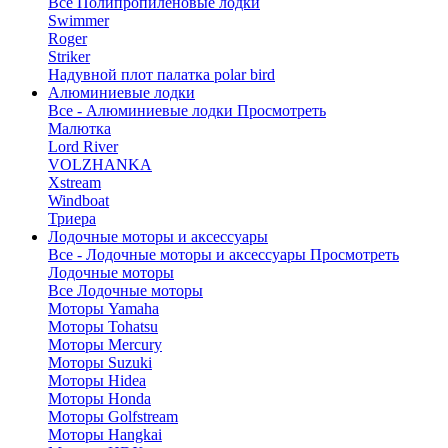
Все Полипропиленовые лодки
Swimmer
Roger
Striker
Надувной плот палатка polar bird
Алюминиевые лодки
Все - Алюминиевые лодки
Просмотреть
Малютка
Lord River
VOLZHANKA
Xstream
Windboat
Триера
Лодочные моторы и аксессуары
Все - Лодочные моторы и аксессуары
Просмотреть
Лодочные моторы
Все Лодочные моторы
Моторы Yamaha
Моторы Tohatsu
Моторы Mercury
Моторы Suzuki
Моторы Hidea
Моторы Honda
Моторы Golfstream
Моторы Hangkai