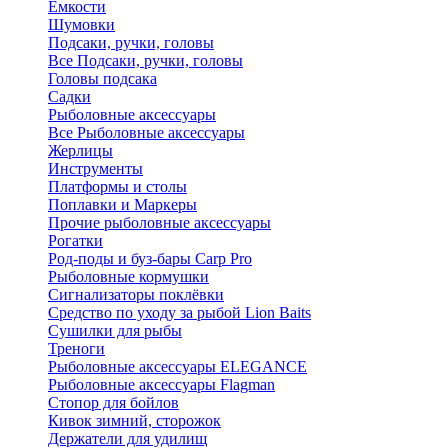
Ёмкости
Шумовки
Подсаки, ручки, головы
Все Подсаки, ручки, головы
Головы подсака
Садки
Рыболовные аксессуары
Все Рыболовные аксессуары
Жерлицы
Инструменты
Платформы и столы
Поплавки и Маркеры
Прочие рыболовные аксессуары
Рогатки
Род-поды и буз-бары Carp Pro
Рыболовные кормушки
Сигнализаторы поклёвки
Средство по уходу за рыбой Lion Baits
Сушилки для рыбы
Треноги
Рыболовные аксессуары ELEGANCE
Рыболовные аксессуары Flagman
Стопор для бойлов
Кивок зимний, сторожок
Держатели для удилищ