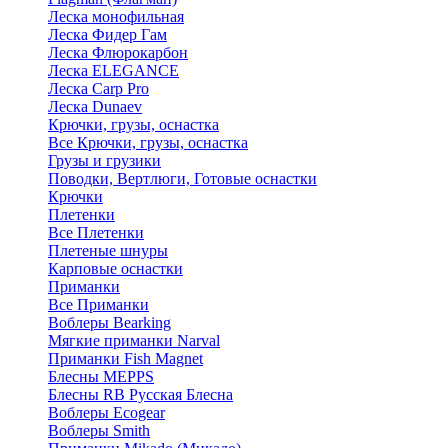
Леска монофильная
Леска Фидер Гам
Леска Флюрокарбон
Леска ELEGANCE
Леска Carp Pro
Леска Dunaev
Крючки, грузы, оснастка
Все Крючки, грузы, оснастка
Грузы и грузики
Поводки, Вертлюги, Готовые оснастки
Крючки
Плетенки
Все Плетенки
Плетеные шнуры
Карповые оснастки
Приманки
Все Приманки
Воблеры Bearking
Мягкие приманки Narval
Приманки Fish Magnet
Блесны MEPPS
Блесны RB Русская Блесна
Воблеры Ecogear
Воблеры Smith