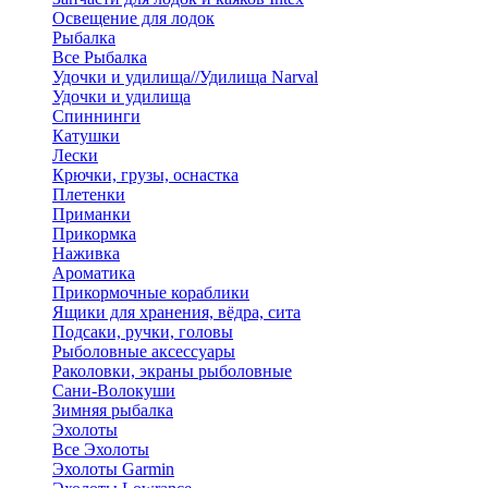
Освещение для лодок
Рыбалка
Все Рыбалка
Удочки и удилища//Удилища Narval
Удочки и удилища
Спиннинги
Катушки
Лески
Крючки, грузы, оснастка
Плетенки
Приманки
Прикормка
Наживка
Ароматика
Прикормочные кораблики
Ящики для хранения, вёдра, сита
Подсаки, ручки, головы
Рыболовные аксессуары
Раколовки, экраны рыболовные
Сани-Волокуши
Зимняя рыбалка
Эхолоты
Все Эхолоты
Эхолоты Garmin