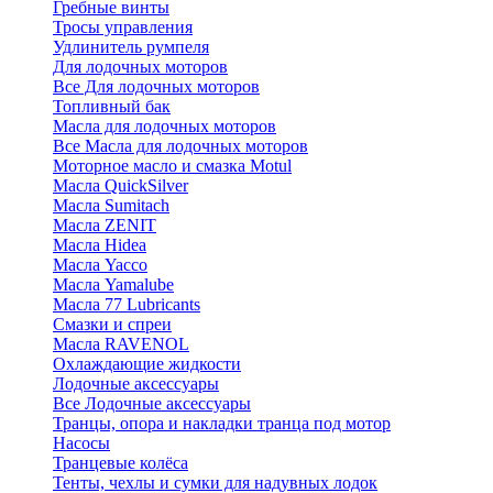
Гребные винты
Тросы управления
Удлинитель румпеля
Для лодочных моторов
Все Для лодочных моторов
Топливный бак
Масла для лодочных моторов
Все Масла для лодочных моторов
Моторное масло и смазка Motul
Масла QuickSilver
Масла Sumitach
Масла ZENIT
Масла Hidea
Масла Yacco
Масла Yamalube
Масла 77 Lubricants
Смазки и спреи
Масла RAVENOL
Охлаждающие жидкости
Лодочные аксессуары
Все Лодочные аксессуары
Транцы, опора и накладки транца под мотор
Насосы
Транцевые колёса
Тенты, чехлы и сумки для надувных лодок