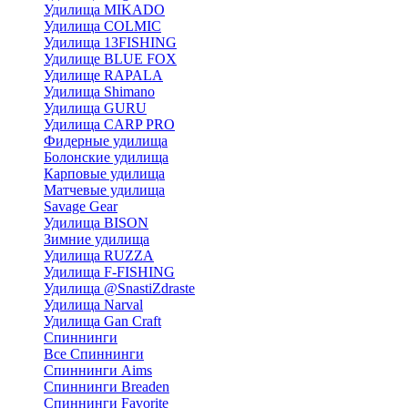
Удилища MIKADO
Удилища COLMIC
Удилища 13FISHING
Удилище BLUE FOX
Удилище RAPALA
Удилища Shimano
Удилища GURU
Удилища CARP PRO
Фидерные удилища
Болонские удилища
Карповые удилища
Матчевые удилища
Savage Gear
Удилища BISON
Зимние удилища
Удилища RUZZA
Удилища F-FISHING
Удилища @SnastiZdraste
Удилища Narval
Удилища Gan Craft
Спиннинги
Все Спиннинги
Спиннинги Aims
Спиннинги Breaden
Спиннинги Favorite