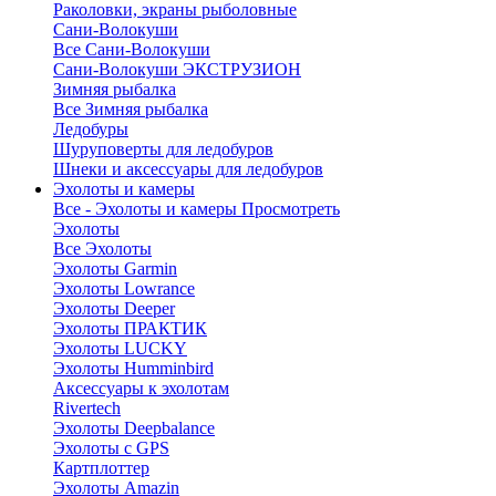
Раколовки, экраны рыболовные
Сани-Волокуши
Все Сани-Волокуши
Сани-Волокуши ЭКСТРУЗИОН
Зимняя рыбалка
Все Зимняя рыбалка
Ледобуры
Шуруповерты для ледобуров
Шнеки и аксессуары для ледобуров
Эхолоты и камеры
Все - Эхолоты и камеры
Просмотреть
Эхолоты
Все Эхолоты
Эхолоты Garmin
Эхолоты Lowrance
Эхолоты Deeper
Эхолоты ПРАКТИК
Эхолоты LUCKY
Эхолоты Humminbird
Аксессуары к эхолотам
Rivertech
Эхолоты Deepbalance
Эхолоты с GPS
Картплоттер
Эхолоты Amazin