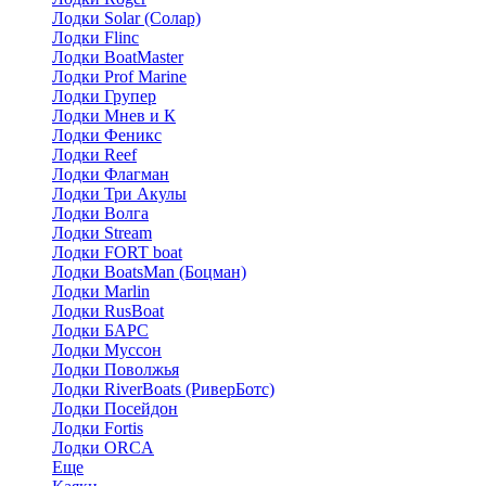
Лодки Solar (Солар)
Лодки Flinc
Лодки BoatMaster
Лодки Prof Marine
Лодки Групер
Лодки Мнев и К
Лодки Феникс
Лодки Reef
Лодки Флагман
Лодки Три Акулы
Лодки Волга
Лодки Stream
Лодки FORT boat
Лодки BoatsMan (Боцман)
Лодки Marlin
Лодки RusBoat
Лодки БАРС
Лодки Муссон
Лодки Поволжья
Лодки RiverBoats (РиверБотс)
Лодки Посейдон
Лодки Fortis
Лодки ORCA
Еще