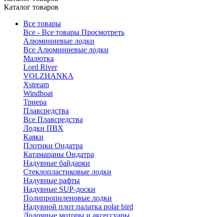
Каталог товаров
Все товары
Все - Все товары
Просмотреть
Алюминиевые лодки
Все Алюминиевые лодки
Малютка
Lord River
VOLZHANKA
Xstream
Windboat
Триера
Плавсредства
Все Плавсредства
Лодки ПВХ
Каяки
Плотики Ондатра
Катамараны Ондатра
Надувные байдарки
Стеклопластиковые лодки
Надувные рафты
Надувные SUP-доски
Полипропиленовые лодки
Надувной плот палатка polar bird
Лодочные моторы и аксессуары