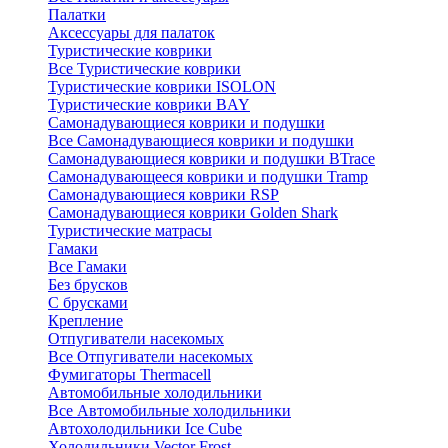
Палатки
Аксессуары для палаток
Туристические коврики
Все Туристические коврики
Туристические коврики ISOLON
Туристические коврики BAY
Самонадувающиеся коврики и подушки
Все Самонадувающиеся коврики и подушки
Самонадувающиеся коврики и подушки BTrace
Самонадувающееся коврики и подушки Tramp
Самонадувающиеся коврики RSP
Самонадувающиеся коврики Golden Shark
Туристические матрасы
Гамаки
Все Гамаки
Без брусков
С брусками
Крепление
Отпугиватели насекомых
Все Отпугиватели насекомых
Фумигаторы Thermacell
Автомобильные холодильники
Все Автомобильные холодильники
Автохолодильники Ice Cube
Холодильники Vector Frost