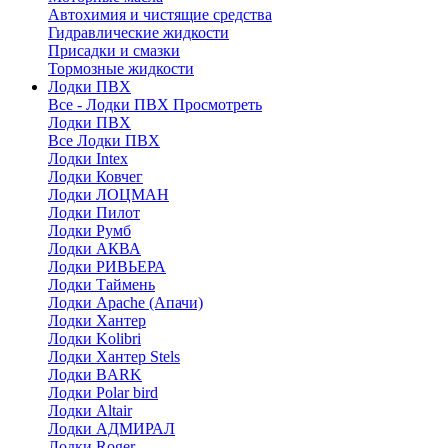
Автохимия и чистящие средства
Гидравлические жидкости
Присадки и смазки
Тормозные жидкости
Лодки ПВХ
Все - Лодки ПВХ
Просмотреть
Лодки ПВХ
Все Лодки ПВХ
Лодки Intex
Лодки Ковчег
Лодки ЛОЦМАН
Лодки Пилот
Лодки Румб
Лодки АКВА
Лодки РИВЬЕРА
Лодки Таймень
Лодки Apache (Апачи)
Лодки Хантер
Лодки Kolibri
Лодки Хантер Stels
Лодки BARK
Лодки Polar bird
Лодки Altair
Лодки АДМИРАЛ
Лодки Roger