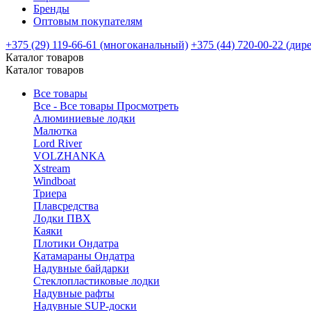
Бренды
Оптовым покупателям
+375 (29) 119-66-61 (многоканальный)
+375 (44) 720-00-22 (дир
Каталог товаров
Каталог товаров
Все товары
Все - Все товары
Просмотреть
Алюминиевые лодки
Малютка
Lord River
VOLZHANKA
Xstream
Windboat
Триера
Плавсредства
Лодки ПВХ
Каяки
Плотики Ондатра
Катамараны Ондатра
Надувные байдарки
Стеклопластиковые лодки
Надувные рафты
Надувные SUP-доски