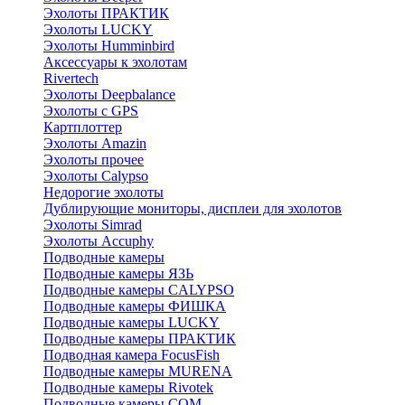
Эхолоты ПРАКТИК
Эхолоты LUCKY
Эхолоты Humminbird
Аксессуары к эхолотам
Rivertech
Эхолоты Deepbalance
Эхолоты с GPS
Картплоттер
Эхолоты Amazin
Эхолоты прочее
Эхолоты Calypso
Недорогие эхолоты
Дублирующие мониторы, дисплеи для эхолотов
Эхолоты Simrad
Эхолоты Accuphy
Подводные камеры
Подводные камеры ЯЗЬ
Подводные камеры CALYPSO
Подводные камеры ФИШКА
Подводные камеры LUCKY
Подводные камеры ПРАКТИК
Подводная камера FocusFish
Подводные камеры MURENA
Подводные камеры Rivotek
Подводные камеры СОМ