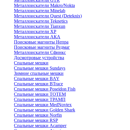
Металлоискатели GTR
Металлоискатели Makro/Nokta
Металлоискатели Minelab
Металлоискатели Quest (Deteknix)
Металлоискатели Teknetics
Металлоискатели Tianxun
Металлоискатели XP
Металлоискатели АКА
Поисковые магниты Непра
Поисковые магниты Редмаг
Металлоискатели Сфинкс
Досмотровые устройства
Спальные мешки
Спальные мешки Sundays
Зимние спальные мешки
Спальные мешки BAY
Спальные мешки BTrace
Спальные мешки Poseidon Fish
Спальные мешки ТОТЕМ
Спальные мешки ТРАМП
Cпальные мешки MedNovtex
Спальные мешки Golden Shark
Спальные мешки Norfin
Спальные мешки RSP
Спальные мешки Acamper