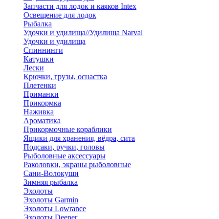
Запчасти для лодок и каяков Intex
Освещение для лодок
Рыбалка
Удочки и удилища//Удилища Narval
Удочки и удилища
Спиннинги
Катушки
Лески
Крючки, грузы, оснастка
Плетенки
Приманки
Прикормка
Наживка
Ароматика
Прикормочные кораблики
Ящики для хранения, вёдра, сита
Подсаки, ручки, головы
Рыболовные аксессуары
Раколовки, экраны рыболовные
Сани-Волокуши
Зимняя рыбалка
Эхолоты
Эхолоты Garmin
Эхолоты Lowrance
Эхолоты Deeper