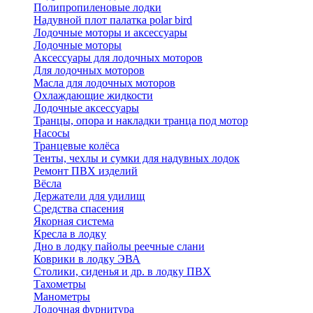
Полипропиленовые лодки
Надувной плот палатка polar bird
Лодочные моторы и аксессуары
Лодочные моторы
Аксессуары для лодочных моторов
Для лодочных моторов
Масла для лодочных моторов
Охлаждающие жидкости
Лодочные аксессуары
Транцы, опора и накладки транца под мотор
Насосы
Транцевые колёса
Тенты, чехлы и сумки для надувных лодок
Ремонт ПВХ изделий
Вёсла
Держатели для удилищ
Средства спасения
Якорная система
Кресла в лодку
Дно в лодку пайолы реечные слани
Коврики в лодку ЭВА
Столики, сиденья и др. в лодку ПВХ
Тахометры
Манометры
Лодочная фурнитура