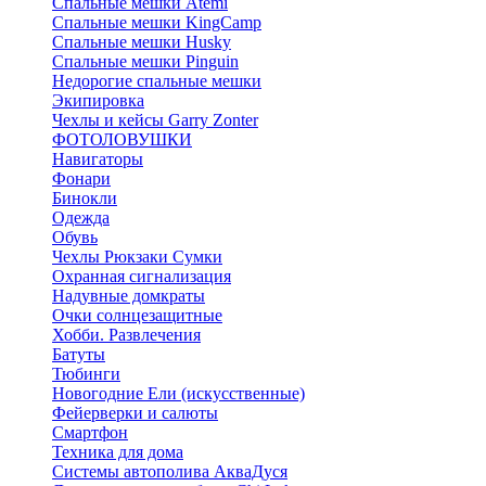
Спальные мешки Atemi
Спальные мешки KingCamp
Спальные мешки Husky
Спальные мешки Pinguin
Недорогие спальные мешки
Экипировка
Чехлы и кейсы Garry Zonter
ФОТОЛОВУШКИ
Навигаторы
Фонари
Бинокли
Одежда
Обувь
Чехлы Рюкзаки Сумки
Охранная сигнализация
Надувные домкраты
Очки солнцезащитные
Хобби. Развлечения
Батуты
Тюбинги
Новогодние Ели (искусственные)
Фейерверки и салюты
Смартфон
Техника для дома
Системы автополива АкваДуся