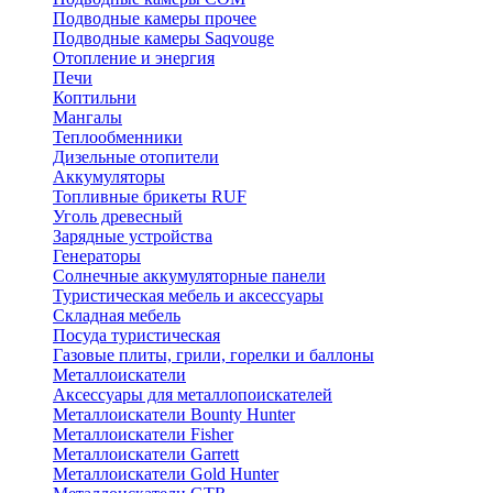
Подводные камеры прочее
Подводные камеры Saqvouge
Отопление и энергия
Печи
Коптильни
Мангалы
Теплообменники
Дизельные отопители
Аккумуляторы
Топливные брикеты RUF
Уголь древесный
Зарядные устройства
Генераторы
Солнечные аккумуляторные панели
Туристическая мебель и аксессуары
Складная мебель
Посуда туристическая
Газовые плиты, грили, горелки и баллоны
Металлоискатели
Аксессуары для металлопоискателей
Металлоискатели Bounty Hunter
Металлоискатели Fisher
Металлоискатели Garrett
Металлоискатели Gold Hunter