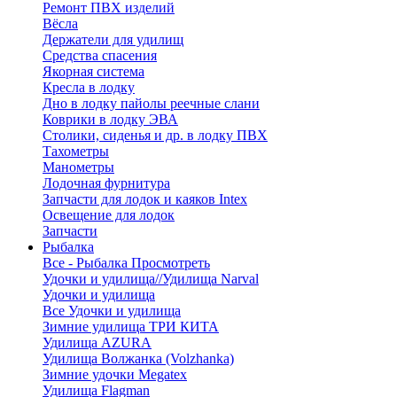
Ремонт ПВХ изделий
Вёсла
Держатели для удилищ
Средства спасения
Якорная система
Кресла в лодку
Дно в лодку пайолы реечные слани
Коврики в лодку ЭВА
Столики, сиденья и др. в лодку ПВХ
Тахометры
Манометры
Лодочная фурнитура
Запчасти для лодок и каяков Intex
Освещение для лодок
Запчасти
Рыбалка
Все - Рыбалка
Просмотреть
Удочки и удилища//Удилища Narval
Удочки и удилища
Все Удочки и удилища
Зимние удилища ТРИ КИТА
Удилища AZURA
Удилища Волжанка (Volzhanka)
Зимние удочки Megatex
Удилища Flagman