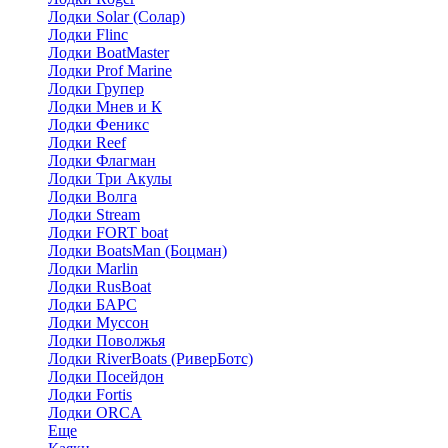
Лодки Solar (Солар)
Лодки Flinc
Лодки BoatMaster
Лодки Prof Marine
Лодки Групер
Лодки Мнев и К
Лодки Феникс
Лодки Reef
Лодки Флагман
Лодки Три Акулы
Лодки Волга
Лодки Stream
Лодки FORT boat
Лодки BoatsMan (Боцман)
Лодки Marlin
Лодки RusBoat
Лодки БАРС
Лодки Муссон
Лодки Поволжья
Лодки RiverBoats (РиверБотс)
Лодки Посейдон
Лодки Fortis
Лодки ORCA
Еще