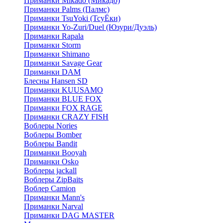
Приманки Mikado (Микадо)
Приманки Palms (Палмс)
Приманки TsuYoki (ТсуЁки)
Приманки Yo-Zuri/Duel (Юзури/Дуэль)
Приманки Rapala
Приманки Storm
Приманки Shimano
Приманки Savage Gear
Приманки DAM
Блесны Hansen SD
Приманки KUUSAMO
Приманки BLUE FOX
Приманки FOX RAGE
Приманки CRAZY FISH
Воблеры Nories
Воблеры Bomber
Воблеры Bandit
Приманки Booyah
Приманки Osko
Воблеры jackall
Воблеры ZipBaits
Воблер Camion
Приманки Mann's
Приманки Narval
Приманки DAG MASTER