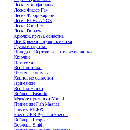
Леска монофильная
Леска Фидер Гам
Леска Флюрокарбон
Леска ELEGANCE
Леска Carp Pro
Леска Dunaev
Крючки, грузы, оснастка
Все Крючки, грузы, оснастка
Грузы и грузики
Поводки, Вертлюги, Готовые оснастки
Крючки
Плетенки
Все Плетенки
Плетеные шнуры
Карповые оснастки
Приманки
Все Приманки
Воблеры Bearking
Мягкие приманки Narval
Приманки Fish Magnet
Блесны MEPPS
Блесны RB Русская Блесна
Воблеры Ecogear
Воблеры Smith