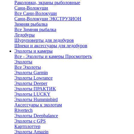
Раколовки, экраны рыболовные
Сани-Волокуши
Все Сани-Волокуши
Сани-Волокуши ЭКСТРУЗИОН
Зимняя рыбалка
Все Зимняя рыбалка
Ледобуры
Шуруповерты для ледобуров
Шнеки и аксессуары для ледобуров
Эхолоты и камеры
Все - Эхолоты и камеры
Просмотреть
Эхолоты
Все Эхолоты
Эхолоты Garmin
Эхолоты Lowrance
Эхолоты Deeper
Эхолоты ПРАКТИК
Эхолоты LUCKY
Эхолоты Humminbird
Аксессуары к эхолотам
Rivertech
Эхолоты Deepbalance
Эхолоты с GPS
Картплоттер
Эхолоты Amazin