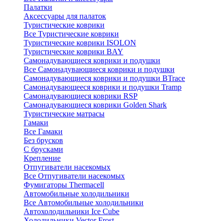
Палатки
Аксессуары для палаток
Туристические коврики
Все Туристические коврики
Туристические коврики ISOLON
Туристические коврики BAY
Самонадувающиеся коврики и подушки
Все Самонадувающиеся коврики и подушки
Самонадувающиеся коврики и подушки BTrace
Самонадувающееся коврики и подушки Tramp
Самонадувающиеся коврики RSP
Самонадувающиеся коврики Golden Shark
Туристические матрасы
Гамаки
Все Гамаки
Без брусков
С брусками
Крепление
Отпугиватели насекомых
Все Отпугиватели насекомых
Фумигаторы Thermacell
Автомобильные холодильники
Все Автомобильные холодильники
Автохолодильники Ice Cube
Холодильники Vector Frost