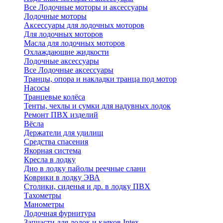
Все Лодочные моторы и аксессуары
Лодочные моторы
Аксессуары для лодочных моторов
Для лодочных моторов
Масла для лодочных моторов
Охлаждающие жидкости
Лодочные аксессуары
Все Лодочные аксессуары
Транцы, опора и накладки транца под мотор
Насосы
Транцевые колёса
Тенты, чехлы и сумки для надувных лодок
Ремонт ПВХ изделий
Вёсла
Держатели для удилищ
Средства спасения
Якорная система
Кресла в лодку
Дно в лодку пайолы реечные слани
Коврики в лодку ЭВА
Столики, сиденья и др. в лодку ПВХ
Тахометры
Манометры
Лодочная фурнитура
Запчасти для лодок и каяков Intex