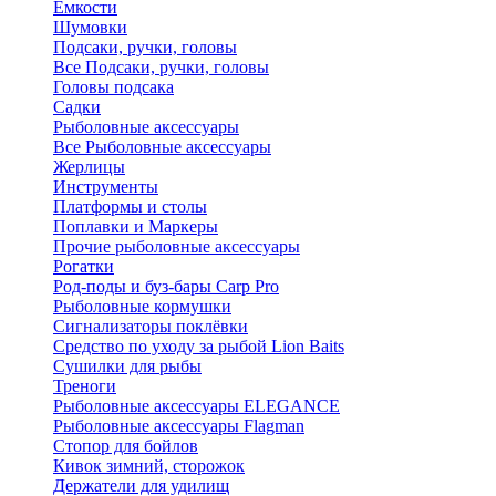
Ёмкости
Шумовки
Подсаки, ручки, головы
Все Подсаки, ручки, головы
Головы подсака
Садки
Рыболовные аксессуары
Все Рыболовные аксессуары
Жерлицы
Инструменты
Платформы и столы
Поплавки и Маркеры
Прочие рыболовные аксессуары
Рогатки
Род-поды и буз-бары Carp Pro
Рыболовные кормушки
Сигнализаторы поклёвки
Средство по уходу за рыбой Lion Baits
Сушилки для рыбы
Треноги
Рыболовные аксессуары ELEGANCE
Рыболовные аксессуары Flagman
Стопор для бойлов
Кивок зимний, сторожок
Держатели для удилищ