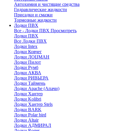
Автохимия и чистящие средства
Гидравлические жидкости
Присадки и смазки
Тормозные жидкости
Лодки ПВХ
Все - Лодки ПВХ
Просмотреть
Лодки ПВХ
Все Лодки ПВХ
Лодки Intex
Лодки Ковчег
Лодки ЛОЦМАН
Лодки Пилот
Лодки Румб
Лодки АКВА
Лодки РИВЬЕРА
Лодки Таймень
Лодки Apache (Апачи)
Лодки Хантер
Лодки Kolibri
Лодки Хантер Stels
Лодки BARK
Лодки Polar bird
Лодки Altair
Лодки АДМИРАЛ
Лодки Roger