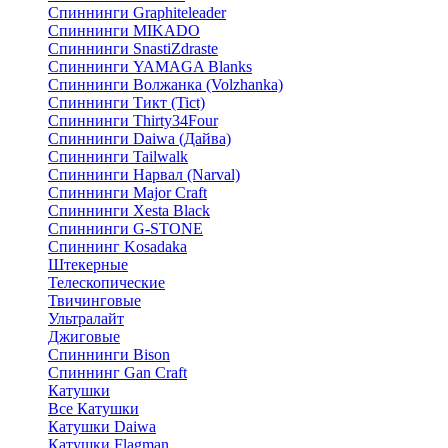
Спиннинги Graphiteleader
Спиннинги MIKADO
Спиннинги SnastiZdraste
Спиннинги YAMAGA Blanks
Спиннинги Волжанка (Volzhanka)
Спиннинги Тикт (Tict)
Спиннинги Thirty34Four
Спиннинги Daiwa (Дайва)
Спиннинги Tailwalk
Спиннинги Нарвал (Narval)
Спиннинги Major Craft
Спиннинги Xesta Black
Спиннинги G-STONE
Спиннинг Kosadaka
Штекерные
Телескопические
Твичинговые
Ультралайт
Джиговые
Спиннинги Bison
Спиннинг Gan Craft
Катушки
Все Катушки
Катушки Daiwa
Катушки Flagman