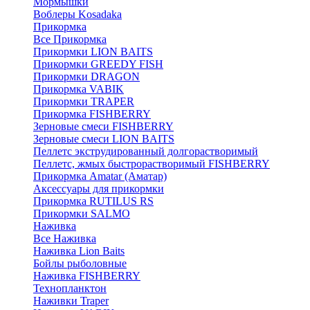
Мормышки
Воблеры Kosadaka
Прикормка
Все Прикормка
Прикормки LION BAITS
Прикормки GREEDY FISH
Прикормки DRAGON
Прикормка VABIK
Прикормки TRAPER
Прикормка FISHBERRY
Зерновые смеси FISHBERRY
Зерновые смеси LION BAITS
Пеллетс экструдированный долгорастворимый
Пеллетс, жмых быстрорастворимый FISHBERRY
Прикормка Amatar (Аматар)
Аксессуары для прикормки
Прикормка RUTILUS RS
Прикормки SALMO
Наживка
Все Наживка
Наживка Lion Baits
Бойлы рыболовные
Наживка FISHBERRY
Технопланктон
Наживки Traper