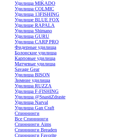
Удилища MIKADO
Удилища COLMIC
Удилища 13FISHING
Удилище BLUE FOX
Удилище RAPALA
Удилища Shimano
Удилища GURU
Удилища CARP PRO
Фидерные удилища
Болонские удилища
Карповые удилища
Матчевые удилища
Savage Gear
Удилища BISON
Зимние удилища
Удилища RUZZA
Удилища F-FISHING
Удилища @SnastiZdraste
Удилища Narval
Удилища Gan Craft
Спиннинги
Все Спиннинги
Спиннинги Aims
Спиннинги Breaden
Спиннинги Favorite