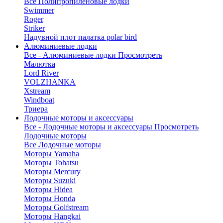
Все Полипропиленовые лодки
Swimmer
Roger
Striker
Надувной плот палатка polar bird
Алюминиевые лодки
Все - Алюминиевые лодки
Просмотреть
Малютка
Lord River
VOLZHANKA
Xstream
Windboat
Триера
Лодочные моторы и аксессуары
Все - Лодочные моторы и аксессуары
Просмотреть
Лодочные моторы
Все Лодочные моторы
Моторы Yamaha
Моторы Tohatsu
Моторы Mercury
Моторы Suzuki
Моторы Hidea
Моторы Honda
Моторы Golfstream
Моторы Hangkai