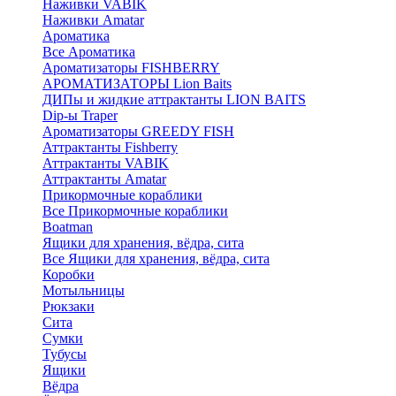
Наживки VABIK
Наживки Amatar
Ароматика
Все Ароматика
Ароматизаторы FISHBERRY
АРОМАТИЗАТОРЫ Lion Baits
ДИПы и жидкие аттрактанты LION BAITS
Dip-ы Traper
Ароматизаторы GREEDY FISH
Аттрактанты Fishberry
Аттрактанты VABIK
Аттрактанты Amatar
Прикормочные кораблики
Все Прикормочные кораблики
Boatman
Ящики для хранения, вёдра, сита
Все Ящики для хранения, вёдра, сита
Коробки
Мотыльницы
Рюкзаки
Сита
Сумки
Тубусы
Ящики
Вёдра