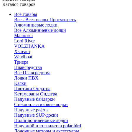
Каталог товаров
Все товары
Все - Все товары
Просмотреть
Алюминиевые лодки
Все Алюминиевые лодки
Малютка
Lord River
VOLZHANKA
Xstream
Windboat
Триера
Плавсредства
Все Плавсредства
Лодки ПВХ
Каяки
Плотики Ондатра
Катамараны Ондатра
Надувные байдарки
Стеклопластиковые лодки
Надувные рафты
Надувные SUP-доски
Полипропиленовые лодки
Надувной плот палатка polar bird
Лодочные моторы и аксессуары