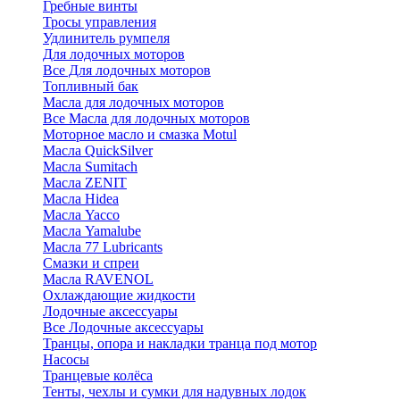
Гребные винты
Тросы управления
Удлинитель румпеля
Для лодочных моторов
Все Для лодочных моторов
Топливный бак
Масла для лодочных моторов
Все Масла для лодочных моторов
Моторное масло и смазка Motul
Масла QuickSilver
Масла Sumitach
Масла ZENIT
Масла Hidea
Масла Yacco
Масла Yamalube
Масла 77 Lubricants
Смазки и спреи
Масла RAVENOL
Охлаждающие жидкости
Лодочные аксессуары
Все Лодочные аксессуары
Транцы, опора и накладки транца под мотор
Насосы
Транцевые колёса
Тенты, чехлы и сумки для надувных лодок