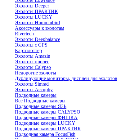
Эхолоты Lowrance
Эхолоты Deeper
Эхолоты ПРАКТИК
Эхолоты LUCKY
Эхолоты Humminbird
Аксессуары к эхолотам
Rivertech
Эхолоты Deepbalance
Эхолоты с GPS
Картплоттер
Эхолоты Amazin
Эхолоты прочее
Эхолоты Calypso
Недорогие эхолоты
Дублирующие мониторы, дисплеи для эхолотов
Эхолоты Simrad
Эхолоты Accuphy
Подводные камеры
Все Подводные камеры
Подводные камеры ЯЗЬ
Подводные камеры CALYPSO
Подводные камеры ФИШКА
Подводные камеры LUCKY
Подводные камеры ПРАКТИК
Подводная камера FocusFish