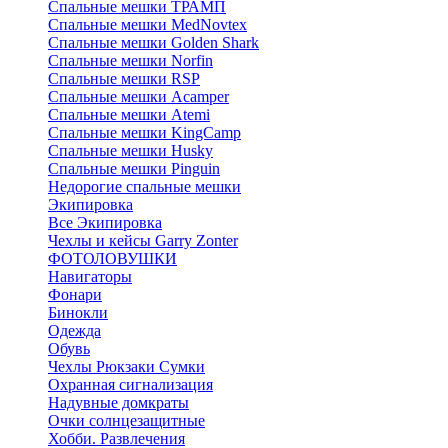
Спальные мешки ТРАМП
Cпальные мешки MedNovtex
Спальные мешки Golden Shark
Спальные мешки Norfin
Спальные мешки RSP
Спальные мешки Acamper
Спальные мешки Atemi
Спальные мешки KingCamp
Спальные мешки Husky
Спальные мешки Pinguin
Недорогие спальные мешки
Экипировка
Все Экипировка
Чехлы и кейсы Garry Zonter
ФОТОЛОВУШКИ
Навигаторы
Фонари
Бинокли
Одежда
Обувь
Чехлы Рюкзаки Сумки
Охранная сигнализация
Надувные домкраты
Очки солнцезащитные
Хобби. Развлечения