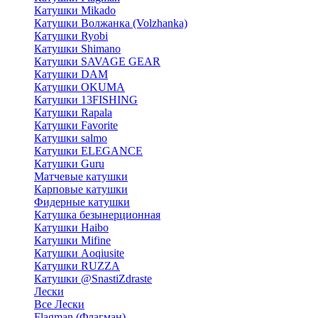
Катушки Mikado
Катушки Волжанка (Volzhanka)
Катушки Ryobi
Катушки Shimano
Катушки SAVAGE GEAR
Катушки DAM
Катушки OKUMA
Катушки 13FISHING
Катушки Rapala
Катушки Favorite
Катушки salmo
Катушки ELEGANCE
Катушки Guru
Матчевые катушки
Карповые катушки
Фидерные катушки
Катушка безынерционная
Катушки Haibo
Катушки Mifine
Катушки Aoqiusite
Катушки RUZZA
Катушки @SnastiZdraste
Лески
Все Лески
Flagman (Флагман)