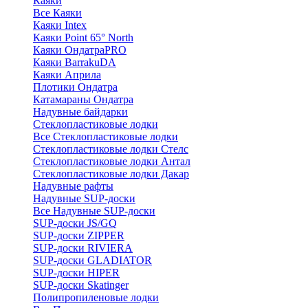
Каяки
Все Каяки
Каяки Intex
Каяки Point 65° North
Каяки ОндатраPRO
Каяки BarrakuDA
Каяки Априла
Плотики Ондатра
Катамараны Ондатра
Надувные байдарки
Стеклопластиковые лодки
Все Стеклопластиковые лодки
Стеклопластиковые лодки Стелс
Стеклопластиковые лодки Антал
Стеклопластиковые лодки Дакар
Надувные рафты
Надувные SUP-доски
Все Надувные SUP-доски
SUP-доски JS/GQ
SUP-доски ZIPPER
SUP-доски RIVIERA
SUP-доски GLADIATOR
SUP-доски HIPER
SUP-доски Skatinger
Полипропиленовые лодки