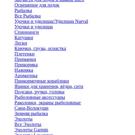
Освещение для лодок
Рыбалка
Все Рыбалка
Удочки и удилища//Удилища Narval
Удочки и удилища
Спиннинги
Катушки
Лески
Крючки, грузы, оснастка
Плетенки
Приманки
Прикормка
Наживка
Ароматика
Прикормочные кораблики
Ящики для хранения, вёдра, сита
Подсаки, ручки, головы
Рыболовные аксессуары
Раколовки, экраны рыболовные
Сани-Волокуши
Зимняя рыбалка
Эхолоты
Все Эхолоты
Эхолоты Garmin