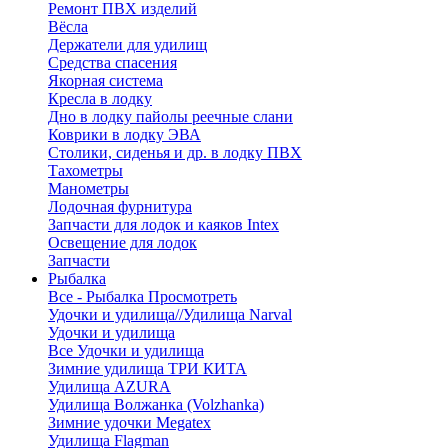
Ремонт ПВХ изделий
Вёсла
Держатели для удилищ
Средства спасения
Якорная система
Кресла в лодку
Дно в лодку пайолы реечные слани
Коврики в лодку ЭВА
Столики, сиденья и др. в лодку ПВХ
Тахометры
Манометры
Лодочная фурнитура
Запчасти для лодок и каяков Intex
Освещение для лодок
Запчасти
Рыбалка
Все - Рыбалка
Просмотреть
Удочки и удилища//Удилища Narval
Удочки и удилища
Все Удочки и удилища
Зимние удилища ТРИ КИТА
Удилища AZURA
Удилища Волжанка (Volzhanka)
Зимние удочки Megatex
Удилища Flagman