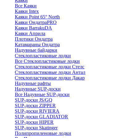
Каяки
Все Каяки
Каяки Intex
Каяки Point 65° North
Каяки ОндатраPRO
Каяки BarrakuDA
Каяки Априла
Плотики Ондатра
Катамараны Ондатра
Надувные байдарки
Стеклопластиковые лодки
Все Стеклопластиковые лодки
Стеклопластиковые лодки Стелс
Стеклопластиковые лодки Антал
Стеклопластиковые лодки Дакар
Надувные рафты
Надувные SUP-доски
Все Надувные SUP-доски
SUP-доски JS/GQ
SUP-доски ZIPPER
SUP-доски RIVIERA
SUP-доски GLADIATOR
SUP-доски HIPER
SUP-доски Skatinger
Полипропиленовые лодки