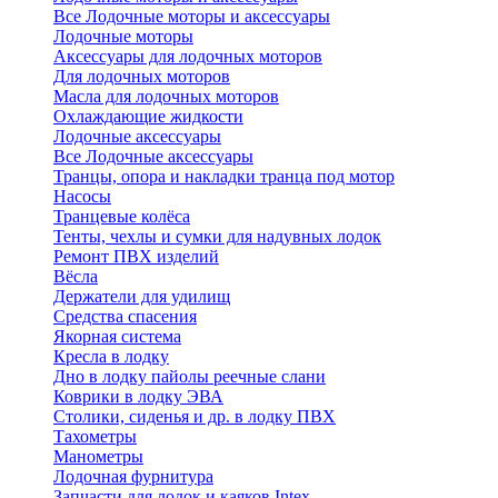
Все Лодочные моторы и аксессуары
Лодочные моторы
Аксессуары для лодочных моторов
Для лодочных моторов
Масла для лодочных моторов
Охлаждающие жидкости
Лодочные аксессуары
Все Лодочные аксессуары
Транцы, опора и накладки транца под мотор
Насосы
Транцевые колёса
Тенты, чехлы и сумки для надувных лодок
Ремонт ПВХ изделий
Вёсла
Держатели для удилищ
Средства спасения
Якорная система
Кресла в лодку
Дно в лодку пайолы реечные слани
Коврики в лодку ЭВА
Столики, сиденья и др. в лодку ПВХ
Тахометры
Манометры
Лодочная фурнитура
Запчасти для лодок и каяков Intex