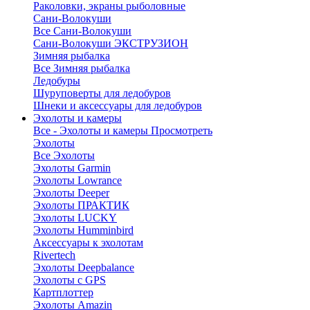
Раколовки, экраны рыболовные
Сани-Волокуши
Все Сани-Волокуши
Сани-Волокуши ЭКСТРУЗИОН
Зимняя рыбалка
Все Зимняя рыбалка
Ледобуры
Шуруповерты для ледобуров
Шнеки и аксессуары для ледобуров
Эхолоты и камеры
Все - Эхолоты и камеры
Просмотреть
Эхолоты
Все Эхолоты
Эхолоты Garmin
Эхолоты Lowrance
Эхолоты Deeper
Эхолоты ПРАКТИК
Эхолоты LUCKY
Эхолоты Humminbird
Аксессуары к эхолотам
Rivertech
Эхолоты Deepbalance
Эхолоты с GPS
Картплоттер
Эхолоты Amazin