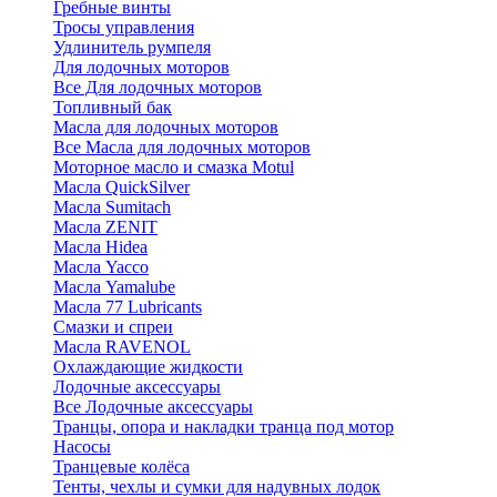
Гребные винты
Тросы управления
Удлинитель румпеля
Для лодочных моторов
Все Для лодочных моторов
Топливный бак
Масла для лодочных моторов
Все Масла для лодочных моторов
Моторное масло и смазка Motul
Масла QuickSilver
Масла Sumitach
Масла ZENIT
Масла Hidea
Масла Yacco
Масла Yamalube
Масла 77 Lubricants
Смазки и спреи
Масла RAVENOL
Охлаждающие жидкости
Лодочные аксессуары
Все Лодочные аксессуары
Транцы, опора и накладки транца под мотор
Насосы
Транцевые колёса
Тенты, чехлы и сумки для надувных лодок