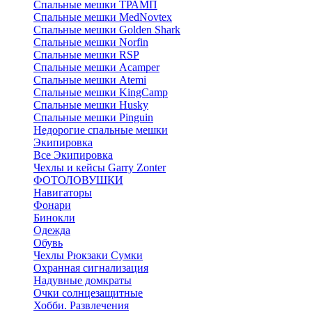
Спальные мешки ТРАМП
Cпальные мешки MedNovtex
Спальные мешки Golden Shark
Спальные мешки Norfin
Спальные мешки RSP
Спальные мешки Acamper
Спальные мешки Atemi
Спальные мешки KingCamp
Спальные мешки Husky
Спальные мешки Pinguin
Недорогие спальные мешки
Экипировка
Все Экипировка
Чехлы и кейсы Garry Zonter
ФОТОЛОВУШКИ
Навигаторы
Фонари
Бинокли
Одежда
Обувь
Чехлы Рюкзаки Сумки
Охранная сигнализация
Надувные домкраты
Очки солнцезащитные
Хобби. Развлечения