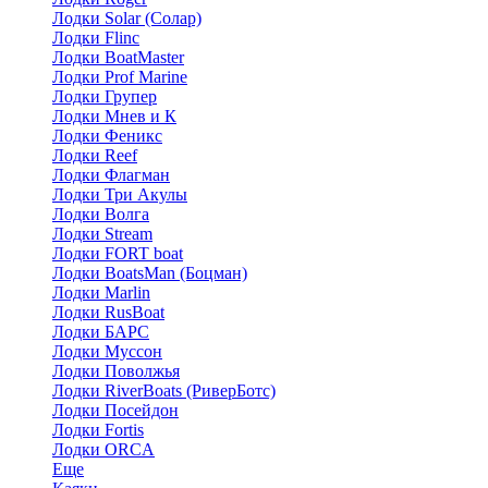
Лодки Solar (Солар)
Лодки Flinc
Лодки BoatMaster
Лодки Prof Marine
Лодки Групер
Лодки Мнев и К
Лодки Феникс
Лодки Reef
Лодки Флагман
Лодки Три Акулы
Лодки Волга
Лодки Stream
Лодки FORT boat
Лодки BoatsMan (Боцман)
Лодки Marlin
Лодки RusBoat
Лодки БАРС
Лодки Муссон
Лодки Поволжья
Лодки RiverBoats (РиверБотс)
Лодки Посейдон
Лодки Fortis
Лодки ORCA
Еще