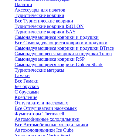
Палатки
Аксессуары для палаток
Туристические коврики
Все Туристические коврики
Туристические коврики ISOLON
Туристические коврики BAY
Самонадувающиеся коврики и подушки
Все Самонадувающиеся коврики и подушки
Самонадувающиеся коврики и подушки BTrace
Самонадувающееся коврики и подушки Tramp
Самонадувающиеся коврики RSP
Самонадувающиеся коврики Golden Shark
Туристические матрасы
Гамаки
Все Гамаки
Без брусков
С брусками
Крепление
Отпугиватели насекомых
Все Отпугиватели насекомых
Фумигаторы Thermacell
Автомобильные холодильники
Все Автомобильные холодильники
Автохолодильники Ice Cube
Холодильники Vector Frost