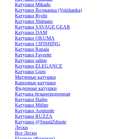
Катушки Mikado
Катушки Волжанка (Volzhanka)
Катушки Ryobi
Катушки Shimano
Катушки SAVAGE GEAR
Катушки DAM
Катушки OKUMA
Катушки 13FISHING
Катушки Rapala
Катушки Favorite
Катушки salmo
Катушки ELEGANCE
Катушки Guru
Матчевые катушки
Карповые катушки
Фидерные катушки
Катушка безынерционная
Катушки Haibo
Катушки Mifine
Катушки Aoqiusite
Катушки RUZZA
Катушки @SnastiZdraste
Лески
Все Лески
Flagman (Флагман)