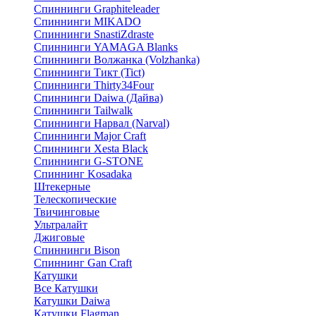
Спиннинги Graphiteleader
Спиннинги MIKADO
Спиннинги SnastiZdraste
Спиннинги YAMAGA Blanks
Спиннинги Волжанка (Volzhanka)
Спиннинги Тикт (Tict)
Спиннинги Thirty34Four
Спиннинги Daiwa (Дайва)
Спиннинги Tailwalk
Спиннинги Нарвал (Narval)
Спиннинги Major Craft
Спиннинги Xesta Black
Спиннинги G-STONE
Спиннинг Kosadaka
Штекерные
Телескопические
Твичинговые
Ультралайт
Джиговые
Спиннинги Bison
Спиннинг Gan Craft
Катушки
Все Катушки
Катушки Daiwa
Катушки Flagman