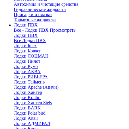
Автохимия и чистящие средства
Гидравлические жидкости
Присадки и смазки
Тормозные жидкости
Лодки ПВХ
Все - Лодки ПВХ
Просмотреть
Лодки ПВХ
Все Лодки ПВХ
Лодки Intex
Лодки Ковчег
Лодки ЛОЦМАН
Лодки Пилот
Лодки Румб
Лодки АКВА
Лодки РИВЬЕРА
Лодки Таймень
Лодки Apache (Апачи)
Лодки Хантер
Лодки Kolibri
Лодки Хантер Stels
Лодки BARK
Лодки Polar bird
Лодки Altair
Лодки АДМИРАЛ
Лодки Roger