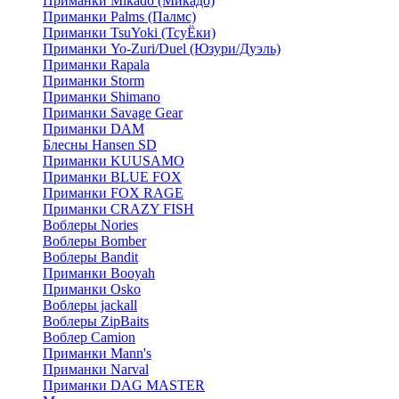
Приманки Mikado (Микадо)
Приманки Palms (Палмс)
Приманки TsuYoki (ТсуЁки)
Приманки Yo-Zuri/Duel (Юзури/Дуэль)
Приманки Rapala
Приманки Storm
Приманки Shimano
Приманки Savage Gear
Приманки DAM
Блесны Hansen SD
Приманки KUUSAMO
Приманки BLUE FOX
Приманки FOX RAGE
Приманки CRAZY FISH
Воблеры Nories
Воблеры Bomber
Воблеры Bandit
Приманки Booyah
Приманки Osko
Воблеры jackall
Воблеры ZipBaits
Воблер Camion
Приманки Mann's
Приманки Narval
Приманки DAG MASTER