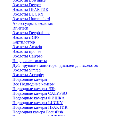
Эхолоты Lowrance
Эхолоты Deeper
Эхолоты ПРАКТИК
Эхолоты LUCKY
Эхолоты Humminbird
Аксессуары к эхолотам
Rivertech
Эхолоты Deepbalance
Эхолоты с GPS
Картплоттер
Эхолоты Amazin
Эхолоты прочее
Эхолоты Calypso
Недорогие эхолоты
Дублирующие мониторы, дисплеи для эхолотов
Эхолоты Simrad
Эхолоты Accuphy
Подводные камеры
Все Подводные камеры
Подводные камеры ЯЗЬ
Подводные камеры CALYPSO
Подводные камеры ФИШКА
Подводные камеры LUCKY
Подводные камеры ПРАКТИК
Подводная камера FocusFish