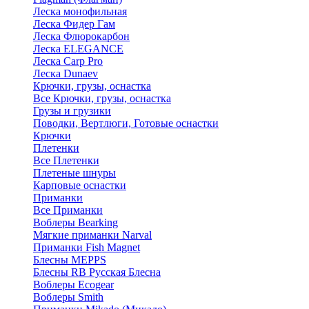
Леска монофильная
Леска Фидер Гам
Леска Флюрокарбон
Леска ELEGANCE
Леска Carp Pro
Леска Dunaev
Крючки, грузы, оснастка
Все Крючки, грузы, оснастка
Грузы и грузики
Поводки, Вертлюги, Готовые оснастки
Крючки
Плетенки
Все Плетенки
Плетеные шнуры
Карповые оснастки
Приманки
Все Приманки
Воблеры Bearking
Мягкие приманки Narval
Приманки Fish Magnet
Блесны MEPPS
Блесны RB Русская Блесна
Воблеры Ecogear
Воблеры Smith