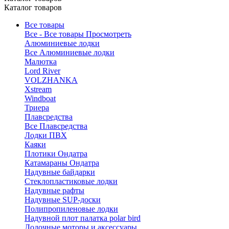
Каталог товаров
Все товары
Все - Все товары
Просмотреть
Алюминиевые лодки
Все Алюминиевые лодки
Малютка
Lord River
VOLZHANKA
Xstream
Windboat
Триера
Плавсредства
Все Плавсредства
Лодки ПВХ
Каяки
Плотики Ондатра
Катамараны Ондатра
Надувные байдарки
Стеклопластиковые лодки
Надувные рафты
Надувные SUP-доски
Полипропиленовые лодки
Надувной плот палатка polar bird
Лодочные моторы и аксессуары