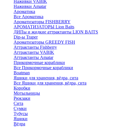
Наживки VABIK
Наживки Amatar
Ароматика
Все Ароматика
Ароматизаторы FISHBERRY
АРОМАТИЗАТОРЫ Lion Baits
ДИПы и жидкие аттрактанты LION BAITS
Dip-ы Traper
Ароматизаторы GREEDY FISH
Аттрактанты Fishberry
Аттрактанты VABIK
Аттрактанты Amatar
Прикормочные кораблики
Все Прикормочные кораблики
Boatman
Ящики для хранения, вёдра, сита
Все Ящики для хранения, вёдра, сита
Коробки
Мотыльницы
Рюкзаки
Сита
Сумки
Тубусы
Ящики
Вёдра