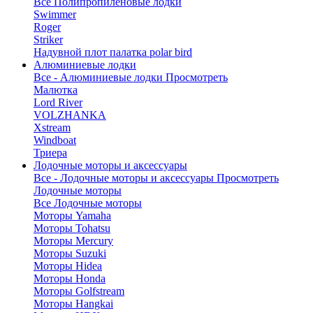
Все Полипропиленовые лодки
Swimmer
Roger
Striker
Надувной плот палатка polar bird
Алюминиевые лодки
Все - Алюминиевые лодки
Просмотреть
Малютка
Lord River
VOLZHANKA
Xstream
Windboat
Триера
Лодочные моторы и аксессуары
Все - Лодочные моторы и аксессуары
Просмотреть
Лодочные моторы
Все Лодочные моторы
Моторы Yamaha
Моторы Tohatsu
Моторы Mercury
Моторы Suzuki
Моторы Hidea
Моторы Honda
Моторы Golfstream
Моторы Hangkai