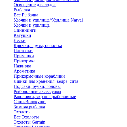
Освещение для лодок
Рыбалка
Все Рыбалка
Удочки и удилища//Удилища Narval
Удочки и удилища
Спиннинги
Катушки
Лески
Крючки, грузы, оснастка
Плетенки
Приманки
Прикормка
Наживка
Ароматика
Прикормочные кораблики
Ящики для хранения, вёдра, сита
Подсаки, ручки, головы
Рыболовные аксессуары
Раколовки, экраны рыболовные
Сани-Волокуши
Зимняя рыбалка
Эхолоты
Все Эхолоты
Эхолоты Garmin