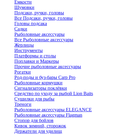
Ёмкости
Шумовки
Подсаки, ручки, головы
Все Подсаки, ручки, головы
Головы подсака
Садки
Рыболовные аксессуары
Все Рыболовные аксессуары
Жерлицы
Инструменты
Платформы и столы
Поплавки и Маркеры
Прочие рыболовные аксессуары
Рогатки
Род-поды и буз-бары Carp Pro
Рыболовные кормушки
Сигнализаторы поклёвки
Средство по уходу за рыбой Lion Baits
Сушилки для рыбы
Треноги
Рыболовные аксессуары ELEGANCE
Рыболовные аксессуары Flagman
Стопор для бойлов
Кивок зимний, сторожок
Держатели для удилищ