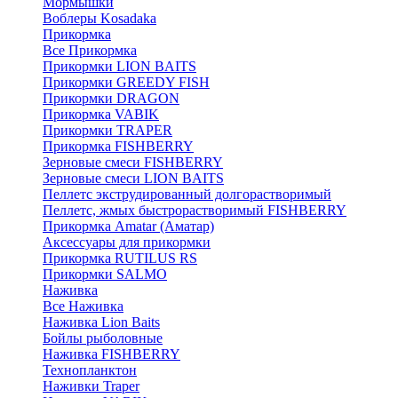
Мормышки
Воблеры Kosadaka
Прикормка
Все Прикормка
Прикормки LION BAITS
Прикормки GREEDY FISH
Прикормки DRAGON
Прикормка VABIK
Прикормки TRAPER
Прикормка FISHBERRY
Зерновые смеси FISHBERRY
Зерновые смеси LION BAITS
Пеллетс экструдированный долгорастворимый
Пеллетс, жмых быстрорастворимый FISHBERRY
Прикормка Amatar (Аматар)
Аксессуары для прикормки
Прикормка RUTILUS RS
Прикормки SALMO
Наживка
Все Наживка
Наживка Lion Baits
Бойлы рыболовные
Наживка FISHBERRY
Технопланктон
Наживки Traper