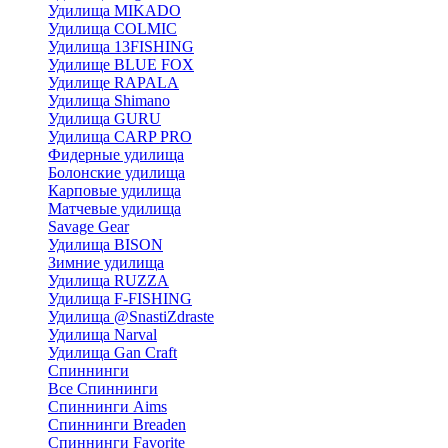
Удилища MIKADO
Удилища COLMIC
Удилища 13FISHING
Удилище BLUE FOX
Удилище RAPALA
Удилища Shimano
Удилища GURU
Удилища CARP PRO
Фидерные удилища
Болонские удилища
Карповые удилища
Матчевые удилища
Savage Gear
Удилища BISON
Зимние удилища
Удилища RUZZA
Удилища F-FISHING
Удилища @SnastiZdraste
Удилища Narval
Удилища Gan Craft
Спиннинги
Все Спиннинги
Спиннинги Aims
Спиннинги Breaden
Спиннинги Favorite