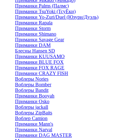
Приманки Mikado (Микадо)
Приманки Palms (Палмс)
Приманки TsuYoki (ТсуЁки)
Приманки Yo-Zuri/Duel (Юзури/Дуэль)
Приманки Rapala
Приманки Storm
Приманки Shimano
Приманки Savage Gear
Приманки DAM
Блесны Hansen SD
Приманки KUUSAMO
Приманки BLUE FOX
Приманки FOX RAGE
Приманки CRAZY FISH
Воблеры Nories
Воблеры Bomber
Воблеры Bandit
Приманки Booyah
Приманки Osko
Воблеры jackall
Воблеры ZipBaits
Воблер Camion
Приманки Mann's
Приманки Narval
Приманки DAG MASTER