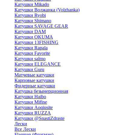
Катушки Mikado
Катушки Волжанка (Volzhanka)
Катушки Ryobi
Катушки Shimano
Катушки SAVAGE GEAR
Катушки DAM
Катушки OKUMA
Катушки 13FISHING
Катушки Rapala
Катушки Favorite
Катушки salmo
Катушки ELEGANCE
Катушки Guru
Матчевые катушки
Карповые катушки
Фидерные катушки
Катушка безынерционная
Катушки Haibo
Катушки Mifine
Катушки Aoqiusite
Катушки RUZZA
Катушки @SnastiZdraste
Лески
Все Лески
Flagman (Флагман)