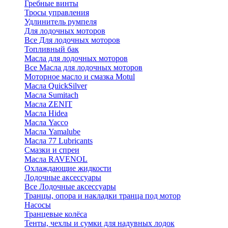
Гребные винты
Тросы управления
Удлинитель румпеля
Для лодочных моторов
Все Для лодочных моторов
Топливный бак
Масла для лодочных моторов
Все Масла для лодочных моторов
Моторное масло и смазка Motul
Масла QuickSilver
Масла Sumitach
Масла ZENIT
Масла Hidea
Масла Yacco
Масла Yamalube
Масла 77 Lubricants
Смазки и спреи
Масла RAVENOL
Охлаждающие жидкости
Лодочные аксессуары
Все Лодочные аксессуары
Транцы, опора и накладки транца под мотор
Насосы
Транцевые колёса
Тенты, чехлы и сумки для надувных лодок