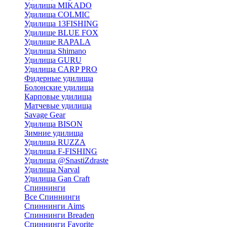
Удилища MIKADO
Удилища COLMIC
Удилища 13FISHING
Удилище BLUE FOX
Удилище RAPALA
Удилища Shimano
Удилища GURU
Удилища CARP PRO
Фидерные удилища
Болонские удилища
Карповые удилища
Матчевые удилища
Savage Gear
Удилища BISON
Зимние удилища
Удилища RUZZA
Удилища F-FISHING
Удилища @SnastiZdraste
Удилища Narval
Удилища Gan Craft
Спиннинги
Все Спиннинги
Спиннинги Aims
Спиннинги Breaden
Спиннинги Favorite