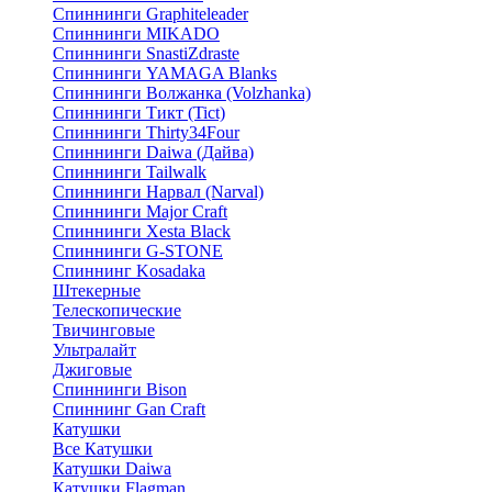
Спиннинги Graphiteleader
Спиннинги MIKADO
Спиннинги SnastiZdraste
Спиннинги YAMAGA Blanks
Спиннинги Волжанка (Volzhanka)
Спиннинги Тикт (Tict)
Спиннинги Thirty34Four
Спиннинги Daiwa (Дайва)
Спиннинги Tailwalk
Спиннинги Нарвал (Narval)
Спиннинги Major Craft
Спиннинги Xesta Black
Спиннинги G-STONE
Спиннинг Kosadaka
Штекерные
Телескопические
Твичинговые
Ультралайт
Джиговые
Спиннинги Bison
Спиннинг Gan Craft
Катушки
Все Катушки
Катушки Daiwa
Катушки Flagman