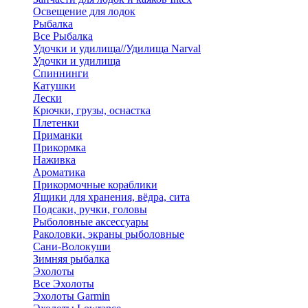
Освещение для лодок
Рыбалка
Все Рыбалка
Удочки и удилища//Удилища Narval
Удочки и удилища
Спиннинги
Катушки
Лески
Крючки, грузы, оснастка
Плетенки
Приманки
Прикормка
Наживка
Ароматика
Прикормочные кораблики
Ящики для хранения, вёдра, сита
Подсаки, ручки, головы
Рыболовные аксессуары
Раколовки, экраны рыболовные
Сани-Волокуши
Зимняя рыбалка
Эхолоты
Все Эхолоты
Эхолоты Garmin