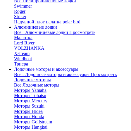
Все Полипропиленовые лодки
Swimmer
Roger
Striker
Надувной плот палатка polar bird
Алюминиевые лодки
Все - Алюминиевые лодки
Просмотреть
Малютка
Lord River
VOLZHANKA
Xstream
Windboat
Триера
Лодочные моторы и аксессуары
Все - Лодочные моторы и аксессуары
Просмотреть
Лодочные моторы
Все Лодочные моторы
Моторы Yamaha
Моторы Tohatsu
Моторы Mercury
Моторы Suzuki
Моторы Hidea
Моторы Honda
Моторы Golfstream
Моторы Hangkai