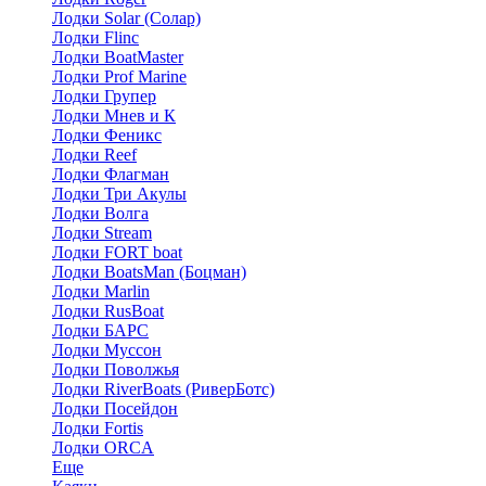
Лодки Solar (Солар)
Лодки Flinc
Лодки BoatMaster
Лодки Prof Marine
Лодки Групер
Лодки Мнев и К
Лодки Феникс
Лодки Reef
Лодки Флагман
Лодки Три Акулы
Лодки Волга
Лодки Stream
Лодки FORT boat
Лодки BoatsMan (Боцман)
Лодки Marlin
Лодки RusBoat
Лодки БАРС
Лодки Муссон
Лодки Поволжья
Лодки RiverBoats (РиверБотс)
Лодки Посейдон
Лодки Fortis
Лодки ORCA
Еще