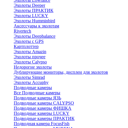
Эхолоты Lowrance
Эхолоты Deeper
Эхолоты ПРАКТИК
Эхолоты LUCKY
Эхолоты Humminbird
Аксессуары к эхолотам
Rivertech
Эхолоты Deepbalance
Эхолоты с GPS
Картплоттер
Эхолоты Amazin
Эхолоты прочее
Эхолоты Calypso
Недорогие эхолоты
Дублирующие мониторы, дисплеи для эхолотов
Эхолоты Simrad
Эхолоты Accuphy
Подводные камеры
Все Подводные камеры
Подводные камеры ЯЗЬ
Подводные камеры CALYPSO
Подводные камеры ФИШКА
Подводные камеры LUCKY
Подводные камеры ПРАКТИК
Подводная камера FocusFish