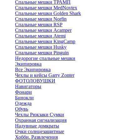
Спальные мешки ТРАМП
Cпальные мешки MedNovtex
Спальные мешки Golden Shark
Спальные мешки Norfin
Спальные мешки RSP
Спальные мешки Acamper
Спальные мешки Atemi
Спальные мешки KingCamp
Спальные мешки Husky
Спальные мешки Pinguin
Недорогие спальные мешки
Экипировка
Все Экипировка
Чехлы и кейсы Garry Zonter
ФОТОЛОВУШКИ
Навигаторы
Фонари
Бинокли
Одежда
Обувь
Чехлы Рюкзаки Сумки
Охранная сигнализация
Надувные домкраты
Очки солнцезащитные
Хобби. Развлечения