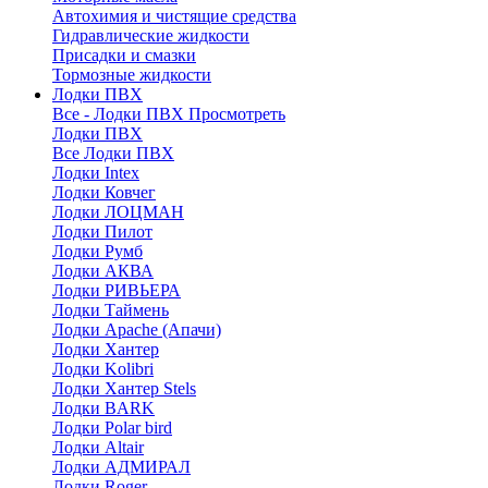
Автохимия и чистящие средства
Гидравлические жидкости
Присадки и смазки
Тормозные жидкости
Лодки ПВХ
Все - Лодки ПВХ
Просмотреть
Лодки ПВХ
Все Лодки ПВХ
Лодки Intex
Лодки Ковчег
Лодки ЛОЦМАН
Лодки Пилот
Лодки Румб
Лодки АКВА
Лодки РИВЬЕРА
Лодки Таймень
Лодки Apache (Апачи)
Лодки Хантер
Лодки Kolibri
Лодки Хантер Stels
Лодки BARK
Лодки Polar bird
Лодки Altair
Лодки АДМИРАЛ
Лодки Roger