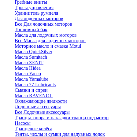
Гребные винты
Тросы управления
Удлинитель румпеля
Для лодочных моторов
Все Для лодочных моторов
Топливный бак
Масла для лодочных моторов
Все Масла для лодочных моторов
Моторное масло и смазка Motul
Масла QuickSilver
Масла Sumitach
Масла ZENIT
Масла Hidea
Масла Yacco
Масла Yamalube
Масла 77 Lubricants
Смазки и спреи
Масла RAVENOL
Охлаждающие жидкости
Лодочные аксессуары
Все Лодочные аксессуары
Транцы, опора и накладки транца под мотор
Насосы
Транцевые колёса
Тенты, чехлы и сумки для надувных лодок