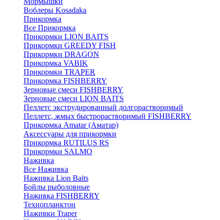
Мормышки
Воблеры Kosadaka
Прикормка
Все Прикормка
Прикормки LION BAITS
Прикормки GREEDY FISH
Прикормки DRAGON
Прикормка VABIK
Прикормки TRAPER
Прикормка FISHBERRY
Зерновые смеси FISHBERRY
Зерновые смеси LION BAITS
Пеллетс экструдированный долгорастворимый
Пеллетс, жмых быстрорастворимый FISHBERRY
Прикормка Amatar (Аматар)
Аксессуары для прикормки
Прикормка RUTILUS RS
Прикормки SALMO
Наживка
Все Наживка
Наживка Lion Baits
Бойлы рыболовные
Наживка FISHBERRY
Технопланктон
Наживки Traper