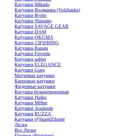
Катушки Mikado
Катушки Волжанка (Volzhanka)
Катушки Ryobi
Катушки Shimano
Катушки SAVAGE GEAR
Катушки DAM
Катушки OKUMA
Катушки 13FISHING
Катушки Rapala
Катушки Favorite
Катушки salmo
Катушки ELEGANCE
Катушки Guru
Матчевые катушки
Карповые катушки
Фидерные катушки
Катушка безынерционная
Катушки Haibo
Катушки Mifine
Катушки Aoqiusite
Катушки RUZZA
Катушки @SnastiZdraste
Лески
Все Лески
Flagman (Флагман)