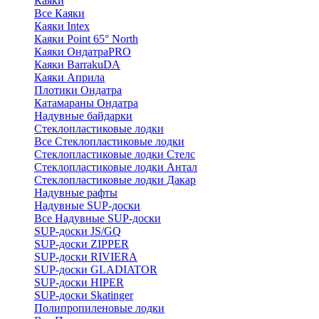
Каяки
Все Каяки
Каяки Intex
Каяки Point 65° North
Каяки ОндатраPRO
Каяки BarrakuDA
Каяки Априла
Плотики Ондатра
Катамараны Ондатра
Надувные байдарки
Стеклопластиковые лодки
Все Стеклопластиковые лодки
Стеклопластиковые лодки Стелс
Стеклопластиковые лодки Антал
Стеклопластиковые лодки Дакар
Надувные рафты
Надувные SUP-доски
Все Надувные SUP-доски
SUP-доски JS/GQ
SUP-доски ZIPPER
SUP-доски RIVIERA
SUP-доски GLADIATOR
SUP-доски HIPER
SUP-доски Skatinger
Полипропиленовые лодки