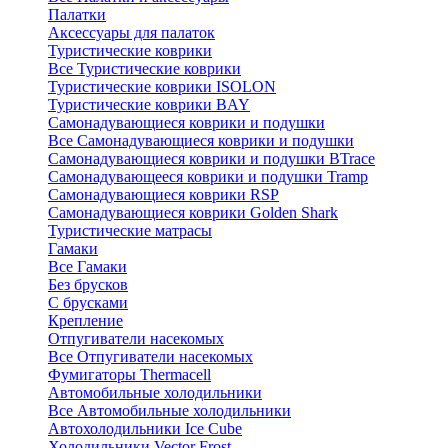
Палатки
Аксессуары для палаток
Туристические коврики
Все Туристические коврики
Туристические коврики ISOLON
Туристические коврики BAY
Самонадувающиеся коврики и подушки
Все Самонадувающиеся коврики и подушки
Самонадувающиеся коврики и подушки BTrace
Самонадувающееся коврики и подушки Tramp
Самонадувающиеся коврики RSP
Самонадувающиеся коврики Golden Shark
Туристические матрасы
Гамаки
Все Гамаки
Без брусков
С брусками
Крепление
Отпугиватели насекомых
Все Отпугиватели насекомых
Фумигаторы Thermacell
Автомобильные холодильники
Все Автомобильные холодильники
Автохолодильники Ice Cube
Холодильники Vector Frost