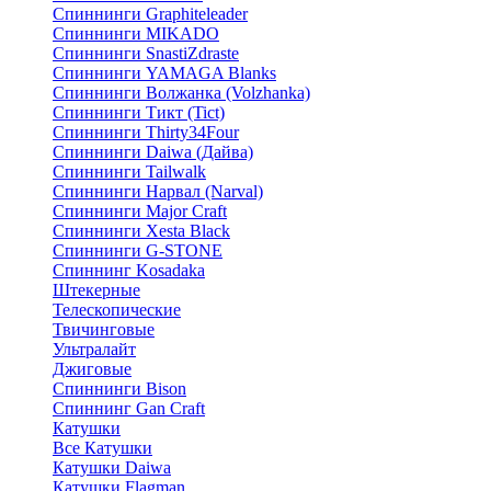
Спиннинги Graphiteleader
Спиннинги MIKADO
Спиннинги SnastiZdraste
Спиннинги YAMAGA Blanks
Спиннинги Волжанка (Volzhanka)
Спиннинги Тикт (Tict)
Спиннинги Thirty34Four
Спиннинги Daiwa (Дайва)
Спиннинги Tailwalk
Спиннинги Нарвал (Narval)
Спиннинги Major Craft
Спиннинги Xesta Black
Спиннинги G-STONE
Спиннинг Kosadaka
Штекерные
Телескопические
Твичинговые
Ультралайт
Джиговые
Спиннинги Bison
Спиннинг Gan Craft
Катушки
Все Катушки
Катушки Daiwa
Катушки Flagman