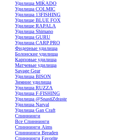
Удилища MIKADO
Удилища COLMIC
Удилища 13FISHING
Удилище BLUE FOX
Удилище RAPALA
Удилища Shimano
Удилища GURU
Удилища CARP PRO
Фидерные удилища
Болонские удилища
Карповые удилища
Матчевые удилища
Savage Gear
Удилища BISON
Зимние удилища
Удилища RUZZA
Удилища F-FISHING
Удилища @SnastiZdraste
Удилища Narval
Удилища Gan Craft
Спиннинги
Все Спиннинги
Спиннинги Aims
Спиннинги Breaden
Спиннинги Favorite