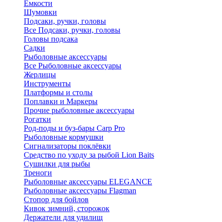
Ёмкости
Шумовки
Подсаки, ручки, головы
Все Подсаки, ручки, головы
Головы подсака
Садки
Рыболовные аксессуары
Все Рыболовные аксессуары
Жерлицы
Инструменты
Платформы и столы
Поплавки и Маркеры
Прочие рыболовные аксессуары
Рогатки
Род-поды и буз-бары Carp Pro
Рыболовные кормушки
Сигнализаторы поклёвки
Средство по уходу за рыбой Lion Baits
Сушилки для рыбы
Треноги
Рыболовные аксессуары ELEGANCE
Рыболовные аксессуары Flagman
Стопор для бойлов
Кивок зимний, сторожок
Держатели для удилищ