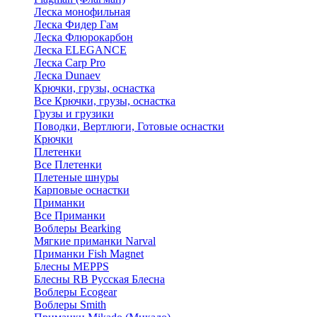
Леска монофильная
Леска Фидер Гам
Леска Флюрокарбон
Леска ELEGANCE
Леска Carp Pro
Леска Dunaev
Крючки, грузы, оснастка
Все Крючки, грузы, оснастка
Грузы и грузики
Поводки, Вертлюги, Готовые оснастки
Крючки
Плетенки
Все Плетенки
Плетеные шнуры
Карповые оснастки
Приманки
Все Приманки
Воблеры Bearking
Мягкие приманки Narval
Приманки Fish Magnet
Блесны MEPPS
Блесны RB Русская Блесна
Воблеры Ecogear
Воблеры Smith