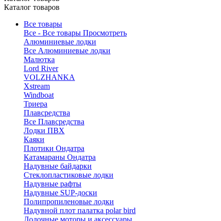
Каталог товаров
Все товары
Все - Все товары
Просмотреть
Алюминиевые лодки
Все Алюминиевые лодки
Малютка
Lord River
VOLZHANKA
Xstream
Windboat
Триера
Плавсредства
Все Плавсредства
Лодки ПВХ
Каяки
Плотики Ондатра
Катамараны Ондатра
Надувные байдарки
Стеклопластиковые лодки
Надувные рафты
Надувные SUP-доски
Полипропиленовые лодки
Надувной плот палатка polar bird
Лодочные моторы и аксессуары