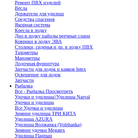
Ремонт ПВХ изделий
Вёсла
Держатели для удилищ
Средства спасения
Якорная система
Кресла в лодку
Дно в лодку пайолы реечные слани
Коврики в лодку ЭВА
Столики, сиденья и др. в лодку ПВХ
Тахометры
Манометры
Лодочная фурнитура
Запчасти для лодок и каяков Intex
Освещение для лодок
Запчасти
Рыбалка
Все - Рыбалка
Просмотреть
Удочки и удилища//Удилища Narval
Удочки и удилища
Все Удочки и удилища
Зимние удилища ТРИ КИТА
Удилища AZURA
Удилища Волжанка (Volzhanka)
Зимние удочки Megatex
Удилища Flagman