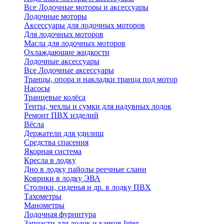
Все Лодочные моторы и аксессуары
Лодочные моторы
Аксессуары для лодочных моторов
Для лодочных моторов
Масла для лодочных моторов
Охлаждающие жидкости
Лодочные аксессуары
Все Лодочные аксессуары
Транцы, опора и накладки транца под мотор
Насосы
Транцевые колёса
Тенты, чехлы и сумки для надувных лодок
Ремонт ПВХ изделий
Вёсла
Держатели для удилищ
Средства спасения
Якорная система
Кресла в лодку
Дно в лодку пайолы реечные слани
Коврики в лодку ЭВА
Столики, сиденья и др. в лодку ПВХ
Тахометры
Манометры
Лодочная фурнитура
Запчасти для лодок и каяков Intex