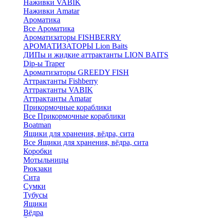
Наживки VABIK
Наживки Amatar
Ароматика
Все Ароматика
Ароматизаторы FISHBERRY
АРОМАТИЗАТОРЫ Lion Baits
ДИПы и жидкие аттрактанты LION BAITS
Dip-ы Traper
Ароматизаторы GREEDY FISH
Аттрактанты Fishberry
Аттрактанты VABIK
Аттрактанты Amatar
Прикормочные кораблики
Все Прикормочные кораблики
Boatman
Ящики для хранения, вёдра, сита
Все Ящики для хранения, вёдра, сита
Коробки
Мотыльницы
Рюкзаки
Сита
Сумки
Тубусы
Ящики
Вёдра