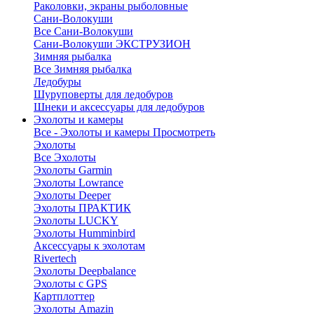
Раколовки, экраны рыболовные
Сани-Волокуши
Все Сани-Волокуши
Сани-Волокуши ЭКСТРУЗИОН
Зимняя рыбалка
Все Зимняя рыбалка
Ледобуры
Шуруповерты для ледобуров
Шнеки и аксессуары для ледобуров
Эхолоты и камеры
Все - Эхолоты и камеры
Просмотреть
Эхолоты
Все Эхолоты
Эхолоты Garmin
Эхолоты Lowrance
Эхолоты Deeper
Эхолоты ПРАКТИК
Эхолоты LUCKY
Эхолоты Humminbird
Аксессуары к эхолотам
Rivertech
Эхолоты Deepbalance
Эхолоты с GPS
Картплоттер
Эхолоты Amazin