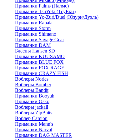
Приманки Mikado (Микадо)
Приманки Palms (Палмс)
Приманки TsuYoki (ТсуЁки)
Приманки Yo-Zuri/Duel (Юзури/Дуэль)
Приманки Rapala
Приманки Storm
Приманки Shimano
Приманки Savage Gear
Приманки DAM
Блесны Hansen SD
Приманки KUUSAMO
Приманки BLUE FOX
Приманки FOX RAGE
Приманки CRAZY FISH
Воблеры Nories
Воблеры Bomber
Воблеры Bandit
Приманки Booyah
Приманки Osko
Воблеры jackall
Воблеры ZipBaits
Воблер Camion
Приманки Mann's
Приманки Narval
Приманки DAG MASTER