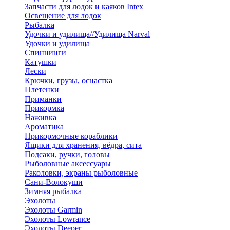
Запчасти для лодок и каяков Intex
Освещение для лодок
Рыбалка
Удочки и удилища//Удилища Narval
Удочки и удилища
Спиннинги
Катушки
Лески
Крючки, грузы, оснастка
Плетенки
Приманки
Прикормка
Наживка
Ароматика
Прикормочные кораблики
Ящики для хранения, вёдра, сита
Подсаки, ручки, головы
Рыболовные аксессуары
Раколовки, экраны рыболовные
Сани-Волокуши
Зимняя рыбалка
Эхолоты
Эхолоты Garmin
Эхолоты Lowrance
Эхолоты Deeper