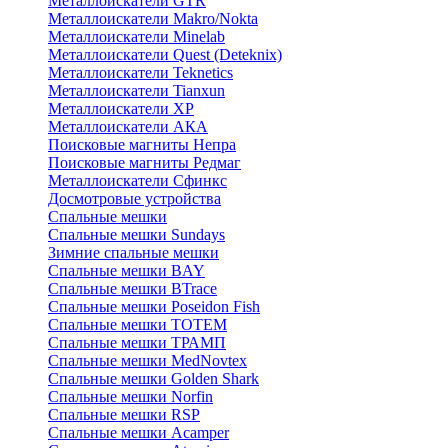
Металлоискатели GTR
Металлоискатели Makro/Nokta
Металлоискатели Minelab
Металлоискатели Quest (Deteknix)
Металлоискатели Teknetics
Металлоискатели Tianxun
Металлоискатели XP
Металлоискатели АКА
Поисковые магниты Непра
Поисковые магниты Редмаг
Металлоискатели Сфинкс
Досмотровые устройства
Спальные мешки
Спальные мешки Sundays
Зимние спальные мешки
Спальные мешки BAY
Спальные мешки BTrace
Спальные мешки Poseidon Fish
Спальные мешки ТОТЕМ
Спальные мешки ТРАМП
Cпальные мешки MedNovtex
Спальные мешки Golden Shark
Спальные мешки Norfin
Спальные мешки RSP
Спальные мешки Acamper