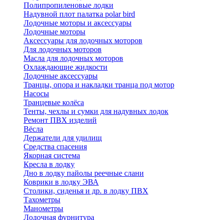
Полипропиленовые лодки
Надувной плот палатка polar bird
Лодочные моторы и аксессуары
Лодочные моторы
Аксессуары для лодочных моторов
Для лодочных моторов
Масла для лодочных моторов
Охлаждающие жидкости
Лодочные аксессуары
Транцы, опора и накладки транца под мотор
Насосы
Транцевые колёса
Тенты, чехлы и сумки для надувных лодок
Ремонт ПВХ изделий
Вёсла
Держатели для удилищ
Средства спасения
Якорная система
Кресла в лодку
Дно в лодку пайолы реечные слани
Коврики в лодку ЭВА
Столики, сиденья и др. в лодку ПВХ
Тахометры
Манометры
Лодочная фурнитура