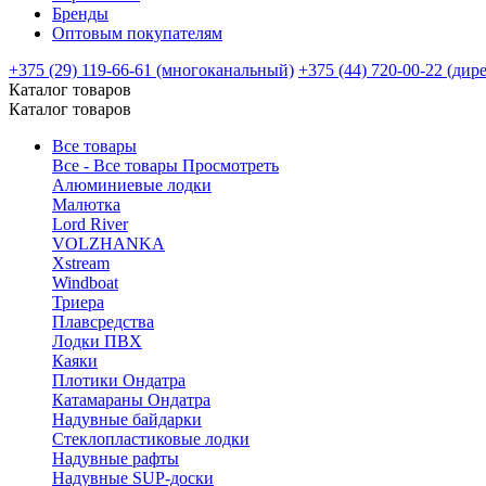
Бренды
Оптовым покупателям
+375 (29) 119-66-61 (многоканальный)
+375 (44) 720-00-22 (дир
Каталог товаров
Каталог товаров
Все товары
Все - Все товары
Просмотреть
Алюминиевые лодки
Малютка
Lord River
VOLZHANKA
Xstream
Windboat
Триера
Плавсредства
Лодки ПВХ
Каяки
Плотики Ондатра
Катамараны Ондатра
Надувные байдарки
Стеклопластиковые лодки
Надувные рафты
Надувные SUP-доски