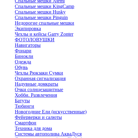
Спальные мешки Atemi
Спальные мешки KingCamp
Спальные мешки Husky
Спальные мешки Pinguin
Недорогие спальные мешки
Экипировка
Чехлы и кейсы Garry Zonter
ФОТОЛОВУШКИ
Навигаторы
Фонари
Бинокли
Одежда
Обувь
Чехлы Рюкзаки Сумки
Охранная сигнализация
Надувные домкраты
Очки солнцезащитные
Хобби. Развлечения
Батуты
Тюбинги
Новогодние Ели (искусственные)
Фейерверки и салюты
Смартфон
Техника для дома
Системы автополива АкваДуся