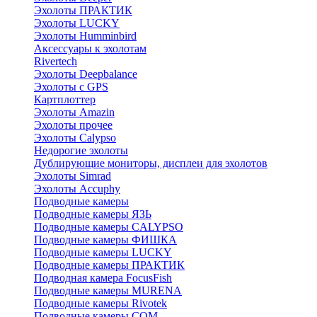
Эхолоты ПРАКТИК
Эхолоты LUCKY
Эхолоты Humminbird
Аксессуары к эхолотам
Rivertech
Эхолоты Deepbalance
Эхолоты с GPS
Картплоттер
Эхолоты Amazin
Эхолоты прочее
Эхолоты Calypso
Недорогие эхолоты
Дублирующие мониторы, дисплеи для эхолотов
Эхолоты Simrad
Эхолоты Accuphy
Подводные камеры
Подводные камеры ЯЗЬ
Подводные камеры CALYPSO
Подводные камеры ФИШКА
Подводные камеры LUCKY
Подводные камеры ПРАКТИК
Подводная камера FocusFish
Подводные камеры MURENA
Подводные камеры Rivotek
Подводные камеры СОМ