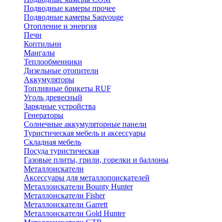
Подводные камеры прочее
Подводные камеры Saqvouge
Отопление и энергия
Печи
Коптильни
Мангалы
Теплообменники
Дизельные отопители
Аккумуляторы
Топливные брикеты RUF
Уголь древесный
Зарядные устройства
Генераторы
Солнечные аккумуляторные панели
Туристическая мебель и аксессуары
Складная мебель
Посуда туристическая
Газовые плиты, грили, горелки и баллоны
Металлоискатели
Аксессуары для металлопоискателей
Металлоискатели Bounty Hunter
Металлоискатели Fisher
Металлоискатели Garrett
Металлоискатели Gold Hunter