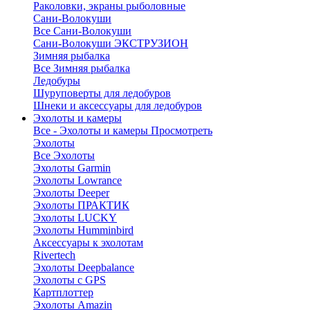
Раколовки, экраны рыболовные
Сани-Волокуши
Все Сани-Волокуши
Сани-Волокуши ЭКСТРУЗИОН
Зимняя рыбалка
Все Зимняя рыбалка
Ледобуры
Шуруповерты для ледобуров
Шнеки и аксессуары для ледобуров
Эхолоты и камеры
Все - Эхолоты и камеры
Просмотреть
Эхолоты
Все Эхолоты
Эхолоты Garmin
Эхолоты Lowrance
Эхолоты Deeper
Эхолоты ПРАКТИК
Эхолоты LUCKY
Эхолоты Humminbird
Аксессуары к эхолотам
Rivertech
Эхолоты Deepbalance
Эхолоты с GPS
Картплоттер
Эхолоты Amazin