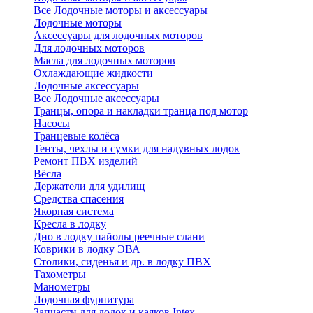
Все Лодочные моторы и аксессуары
Лодочные моторы
Аксессуары для лодочных моторов
Для лодочных моторов
Масла для лодочных моторов
Охлаждающие жидкости
Лодочные аксессуары
Все Лодочные аксессуары
Транцы, опора и накладки транца под мотор
Насосы
Транцевые колёса
Тенты, чехлы и сумки для надувных лодок
Ремонт ПВХ изделий
Вёсла
Держатели для удилищ
Средства спасения
Якорная система
Кресла в лодку
Дно в лодку пайолы реечные слани
Коврики в лодку ЭВА
Столики, сиденья и др. в лодку ПВХ
Тахометры
Манометры
Лодочная фурнитура
Запчасти для лодок и каяков Intex