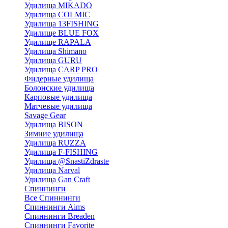
Удилища MIKADO
Удилища COLMIC
Удилища 13FISHING
Удилище BLUE FOX
Удилище RAPALA
Удилища Shimano
Удилища GURU
Удилища CARP PRO
Фидерные удилища
Болонские удилища
Карповые удилища
Матчевые удилища
Savage Gear
Удилища BISON
Зимние удилища
Удилища RUZZA
Удилища F-FISHING
Удилища @SnastiZdraste
Удилища Narval
Удилища Gan Craft
Спиннинги
Все Спиннинги
Спиннинги Aims
Спиннинги Breaden
Спиннинги Favorite