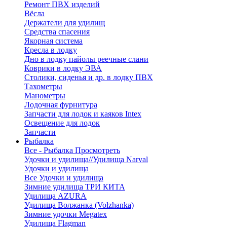
Ремонт ПВХ изделий
Вёсла
Держатели для удилищ
Средства спасения
Якорная система
Кресла в лодку
Дно в лодку пайолы реечные слани
Коврики в лодку ЭВА
Столики, сиденья и др. в лодку ПВХ
Тахометры
Манометры
Лодочная фурнитура
Запчасти для лодок и каяков Intex
Освещение для лодок
Запчасти
Рыбалка
Все - Рыбалка
Просмотреть
Удочки и удилища//Удилища Narval
Удочки и удилища
Все Удочки и удилища
Зимние удилища ТРИ КИТА
Удилища AZURA
Удилища Волжанка (Volzhanka)
Зимние удочки Megatex
Удилища Flagman