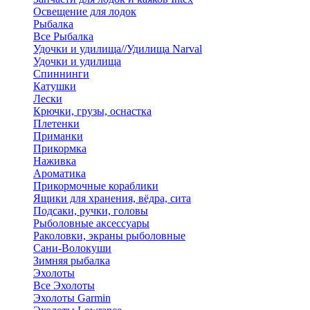
Освещение для лодок
Рыбалка
Все Рыбалка
Удочки и удилища//Удилища Narval
Удочки и удилища
Спиннинги
Катушки
Лески
Крючки, грузы, оснастка
Плетенки
Приманки
Прикормка
Наживка
Ароматика
Прикормочные кораблики
Ящики для хранения, вёдра, сита
Подсаки, ручки, головы
Рыболовные аксессуары
Раколовки, экраны рыболовные
Сани-Волокуши
Зимняя рыбалка
Эхолоты
Все Эхолоты
Эхолоты Garmin