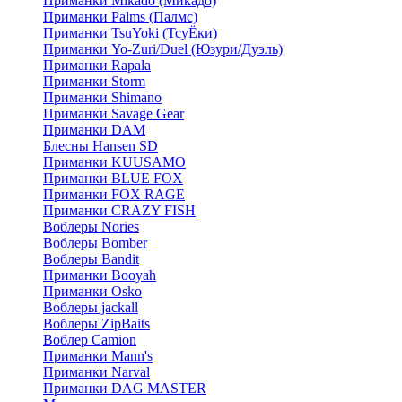
Приманки Mikado (Микадо)
Приманки Palms (Палмс)
Приманки TsuYoki (ТсуЁки)
Приманки Yo-Zuri/Duel (Юзури/Дуэль)
Приманки Rapala
Приманки Storm
Приманки Shimano
Приманки Savage Gear
Приманки DAM
Блесны Hansen SD
Приманки KUUSAMO
Приманки BLUE FOX
Приманки FOX RAGE
Приманки CRAZY FISH
Воблеры Nories
Воблеры Bomber
Воблеры Bandit
Приманки Booyah
Приманки Osko
Воблеры jackall
Воблеры ZipBaits
Воблер Camion
Приманки Mann's
Приманки Narval
Приманки DAG MASTER