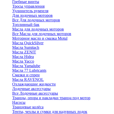
Гребные винты
Тросы управления
Удлинитель румпеля
Для лодочных моторов
Все Для лодочных моторов
Топливный бак
Масла для лодочных моторов
Все Масла для лодочных моторов
Моторное масло и смазка Motul
Масла QuickSilver
Масла Sumitach
Масла ZENIT
Масла Hidea
Масла Yacco
Масла Yamalube
Масла 77 Lubricants
Смазки и спреи
Масла RAVENOL
Охлаждающие жидкости
Лодочные аксессуары
Все Лодочные аксессуары
Транцы, опора и накладки транца под мотор
Насосы
Транцевые колёса
Тенты, чехлы и сумки для надувных лодок