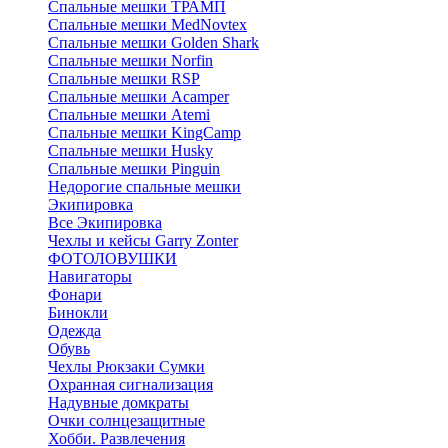
Спальные мешки ТРАМП
Cпальные мешки MedNovtex
Спальные мешки Golden Shark
Спальные мешки Norfin
Спальные мешки RSP
Спальные мешки Acamper
Спальные мешки Atemi
Спальные мешки KingCamp
Спальные мешки Husky
Спальные мешки Pinguin
Недорогие спальные мешки
Экипировка
Все Экипировка
Чехлы и кейсы Garry Zonter
ФОТОЛОВУШКИ
Навигаторы
Фонари
Бинокли
Одежда
Обувь
Чехлы Рюкзаки Сумки
Охранная сигнализация
Надувные домкраты
Очки солнцезащитные
Хобби. Развлечения