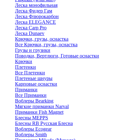
Леска монофильная
Леска Фидер Гам
Леска Флюрокарбон
Леска ELEGANCE
Леска Carp Pro
Леска Dunaev
Крючки, грузы, оснастка
Все Крючки, грузы, оснастка
Грузы и грузики
Поводки, Вертлюги, Готовые оснастки
Крючки
Плетенки
Все Плетенки
Плетеные шнуры
Карповые оснастки
Приманки
Все Приманки
Воблеры Bearking
Мягкие приманки Narval
Приманки Fish Magnet
Блесны MEPPS
Блесны RB Русская Блесна
Воблеры Ecogear
Воблеры Smith