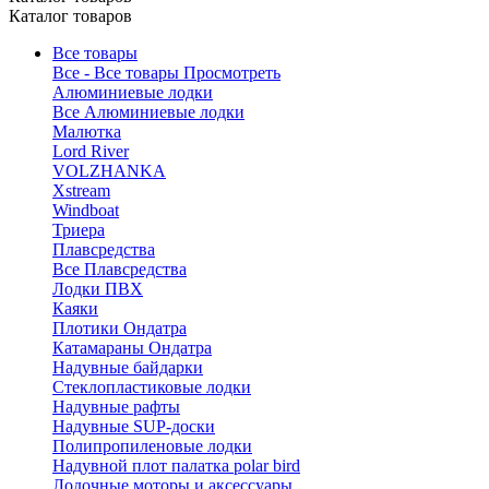
Каталог товаров
Все товары
Все - Все товары
Просмотреть
Алюминиевые лодки
Все Алюминиевые лодки
Малютка
Lord River
VOLZHANKA
Xstream
Windboat
Триера
Плавсредства
Все Плавсредства
Лодки ПВХ
Каяки
Плотики Ондатра
Катамараны Ондатра
Надувные байдарки
Стеклопластиковые лодки
Надувные рафты
Надувные SUP-доски
Полипропиленовые лодки
Надувной плот палатка polar bird
Лодочные моторы и аксессуары