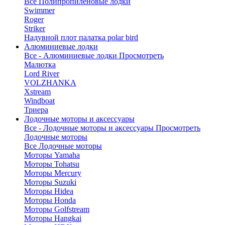
Все Полипропиленовые лодки
Swimmer
Roger
Striker
Надувной плот палатка polar bird
Алюминиевые лодки
Все - Алюминиевые лодки
Просмотреть
Малютка
Lord River
VOLZHANKA
Xstream
Windboat
Триера
Лодочные моторы и аксессуары
Все - Лодочные моторы и аксессуары
Просмотреть
Лодочные моторы
Все Лодочные моторы
Моторы Yamaha
Моторы Tohatsu
Моторы Mercury
Моторы Suzuki
Моторы Hidea
Моторы Honda
Моторы Golfstream
Моторы Hangkai