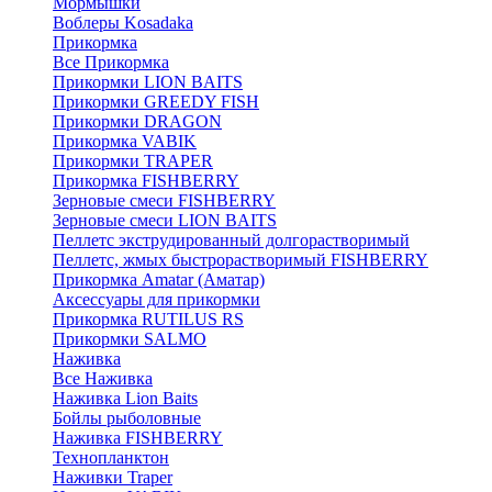
Мормышки
Воблеры Kosadaka
Прикормка
Все Прикормка
Прикормки LION BAITS
Прикормки GREEDY FISH
Прикормки DRAGON
Прикормка VABIK
Прикормки TRAPER
Прикормка FISHBERRY
Зерновые смеси FISHBERRY
Зерновые смеси LION BAITS
Пеллетс экструдированный долгорастворимый
Пеллетс, жмых быстрорастворимый FISHBERRY
Прикормка Amatar (Аматар)
Аксессуары для прикормки
Прикормка RUTILUS RS
Прикормки SALMO
Наживка
Все Наживка
Наживка Lion Baits
Бойлы рыболовные
Наживка FISHBERRY
Технопланктон
Наживки Traper