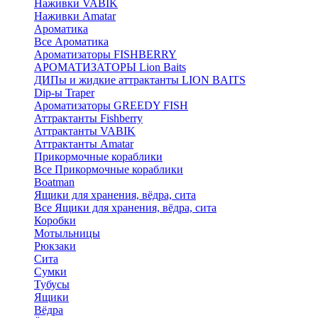
Наживки VABIK
Наживки Amatar
Ароматика
Все Ароматика
Ароматизаторы FISHBERRY
АРОМАТИЗАТОРЫ Lion Baits
ДИПы и жидкие аттрактанты LION BAITS
Dip-ы Traper
Ароматизаторы GREEDY FISH
Аттрактанты Fishberry
Аттрактанты VABIK
Аттрактанты Amatar
Прикормочные кораблики
Все Прикормочные кораблики
Boatman
Ящики для хранения, вёдра, сита
Все Ящики для хранения, вёдра, сита
Коробки
Мотыльницы
Рюкзаки
Сита
Сумки
Тубусы
Ящики
Вёдра