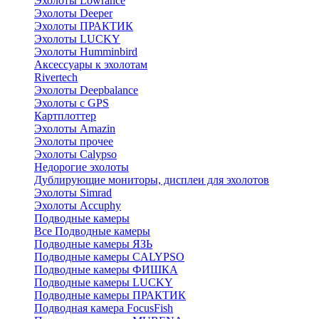
Эхолоты Lowrance
Эхолоты Deeper
Эхолоты ПРАКТИК
Эхолоты LUCKY
Эхолоты Humminbird
Аксессуары к эхолотам
Rivertech
Эхолоты Deepbalance
Эхолоты с GPS
Картплоттер
Эхолоты Amazin
Эхолоты прочее
Эхолоты Calypso
Недорогие эхолоты
Дублирующие мониторы, дисплеи для эхолотов
Эхолоты Simrad
Эхолоты Accuphy
Подводные камеры
Все Подводные камеры
Подводные камеры ЯЗЬ
Подводные камеры CALYPSO
Подводные камеры ФИШКА
Подводные камеры LUCKY
Подводные камеры ПРАКТИК
Подводная камера FocusFish