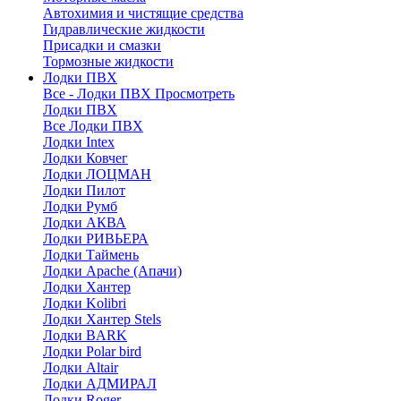
Автохимия и чистящие средства
Гидравлические жидкости
Присадки и смазки
Тормозные жидкости
Лодки ПВХ
Все - Лодки ПВХ
Просмотреть
Лодки ПВХ
Все Лодки ПВХ
Лодки Intex
Лодки Ковчег
Лодки ЛОЦМАН
Лодки Пилот
Лодки Румб
Лодки АКВА
Лодки РИВЬЕРА
Лодки Таймень
Лодки Apache (Апачи)
Лодки Хантер
Лодки Kolibri
Лодки Хантер Stels
Лодки BARK
Лодки Polar bird
Лодки Altair
Лодки АДМИРАЛ
Лодки Roger