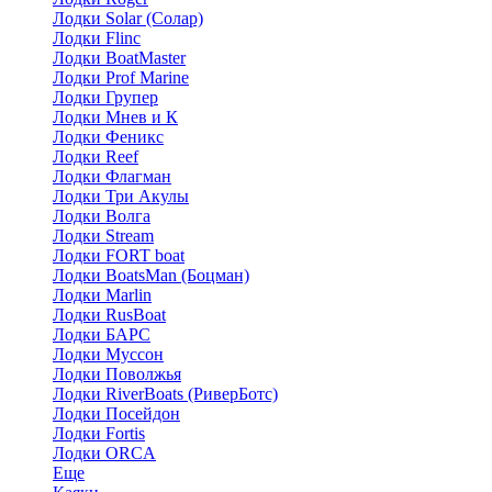
Лодки Solar (Солар)
Лодки Flinc
Лодки BoatMaster
Лодки Prof Marine
Лодки Групер
Лодки Мнев и К
Лодки Феникс
Лодки Reef
Лодки Флагман
Лодки Три Акулы
Лодки Волга
Лодки Stream
Лодки FORT boat
Лодки BoatsMan (Боцман)
Лодки Marlin
Лодки RusBoat
Лодки БАРС
Лодки Муссон
Лодки Поволжья
Лодки RiverBoats (РиверБотс)
Лодки Посейдон
Лодки Fortis
Лодки ORCA
Еще