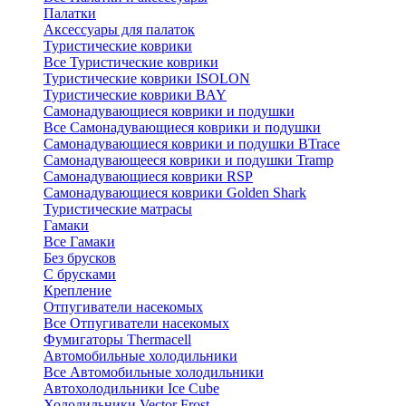
Палатки
Аксессуары для палаток
Туристические коврики
Все Туристические коврики
Туристические коврики ISOLON
Туристические коврики BAY
Самонадувающиеся коврики и подушки
Все Самонадувающиеся коврики и подушки
Самонадувающиеся коврики и подушки BTrace
Самонадувающееся коврики и подушки Tramp
Самонадувающиеся коврики RSP
Самонадувающиеся коврики Golden Shark
Туристические матрасы
Гамаки
Все Гамаки
Без брусков
С брусками
Крепление
Отпугиватели насекомых
Все Отпугиватели насекомых
Фумигаторы Thermacell
Автомобильные холодильники
Все Автомобильные холодильники
Автохолодильники Ice Cube
Холодильники Vector Frost