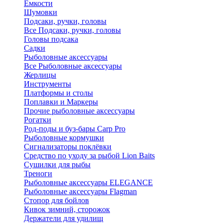
Ёмкости
Шумовки
Подсаки, ручки, головы
Все Подсаки, ручки, головы
Головы подсака
Садки
Рыболовные аксессуары
Все Рыболовные аксессуары
Жерлицы
Инструменты
Платформы и столы
Поплавки и Маркеры
Прочие рыболовные аксессуары
Рогатки
Род-поды и буз-бары Carp Pro
Рыболовные кормушки
Сигнализаторы поклёвки
Средство по уходу за рыбой Lion Baits
Сушилки для рыбы
Треноги
Рыболовные аксессуары ELEGANCE
Рыболовные аксессуары Flagman
Стопор для бойлов
Кивок зимний, сторожок
Держатели для удилищ