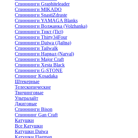
Спиннинги Graphiteleader
Спиннинги MIKADO
Спиннинги SnastiZdraste
Спиннинги YAMAGA Blanks
Спиннинги Волжанка (Volzhanka)
Спиннинги Тикт (Tict)
Спиннинги Thirty34Four
Спиннинги Daiwa (Дайва)
Спиннинги Tailwalk
Спиннинги Нарвал (Narval)
Спиннинги Major Craft
Спиннинги Xesta Black
Спиннинги G-STONE
Спиннинг Kosadaka
Штекерные
Телескопические
Твичинговые
Ультралайт
Джиговые
Спиннинги Bison
Спиннинг Gan Craft
Катушки
Все Катушки
Катушки Daiwa
Катушки Flagman