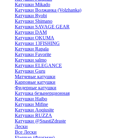
Катушки Mikado
Катушки Волжанка (Volzhanka)
Катушки Ryobi
Катушки Shimano
Катушки SAVAGE GEAR
Катушки DAM
Катушки OKUMA
Катушки 13FISHING
Катушки Rapala
Катушки Favorite
Катушки salmo
Катушки ELEGANCE
Катушки Guru
Матчевые катушки
Карповые катушки
Фидерные катушки
Катушка безынерционная
Катушки Haibo
Катушки Mifine
Катушки Aoqiusite
Катушки RUZZA
Катушки @SnastiZdraste
Лески
Все Лески
Flagman (Флагман)