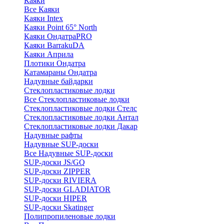
Каяки
Все Каяки
Каяки Intex
Каяки Point 65° North
Каяки ОндатраPRO
Каяки BarrakuDA
Каяки Априла
Плотики Ондатра
Катамараны Ондатра
Надувные байдарки
Стеклопластиковые лодки
Все Стеклопластиковые лодки
Стеклопластиковые лодки Стелс
Стеклопластиковые лодки Антал
Стеклопластиковые лодки Дакар
Надувные рафты
Надувные SUP-доски
Все Надувные SUP-доски
SUP-доски JS/GQ
SUP-доски ZIPPER
SUP-доски RIVIERA
SUP-доски GLADIATOR
SUP-доски HIPER
SUP-доски Skatinger
Полипропиленовые лодки