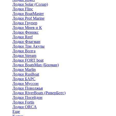
Лодки Solar (Солар)
Лодки Flinc
Лодки BoatMaster
Лодки Prof Marine
Лодки Групер
Лодки Мнев и К
Лодки Феникс
Лодки Reef
Лодки Флагман
Лодки Три Акулы
Лодки Волга
Лодки Stream
Лодки FORT boat
Лодки BoatsMan (Боцман)
Лодки Marlin
Лодки RusBoat
Лодки БАРС
Лодки Муссон
Лодки Поволжья
Лодки RiverBoats (РиверБотс)
Лодки Посейдон
Лодки Fortis
Лодки ORCA
Еще