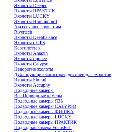
Эхолоты Lowrance
Эхолоты Deeper
Эхолоты ПРАКТИК
Эхолоты LUCKY
Эхолоты Humminbird
Аксессуары к эхолотам
Rivertech
Эхолоты Deepbalance
Эхолоты с GPS
Картплоттер
Эхолоты Amazin
Эхолоты прочее
Эхолоты Calypso
Недорогие эхолоты
Дублирующие мониторы, дисплеи для эхолотов
Эхолоты Simrad
Эхолоты Accuphy
Подводные камеры
Все Подводные камеры
Подводные камеры ЯЗЬ
Подводные камеры CALYPSO
Подводные камеры ФИШКА
Подводные камеры LUCKY
Подводные камеры ПРАКТИК
Подводная камера FocusFish