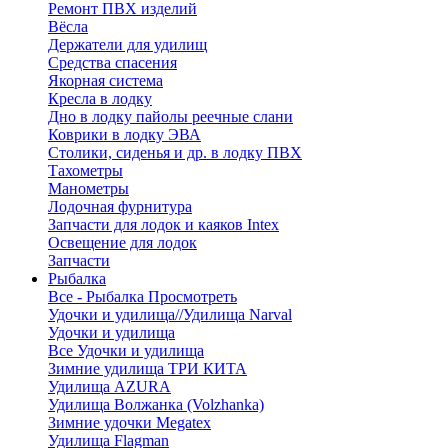
Ремонт ПВХ изделий
Вёсла
Держатели для удилищ
Средства спасения
Якорная система
Кресла в лодку
Дно в лодку пайолы реечные слани
Коврики в лодку ЭВА
Столики, сиденья и др. в лодку ПВХ
Тахометры
Манометры
Лодочная фурнитура
Запчасти для лодок и каяков Intex
Освещение для лодок
Запчасти
Рыбалка
Все - Рыбалка
Просмотреть
Удочки и удилища//Удилища Narval
Удочки и удилища
Все Удочки и удилища
Зимние удилища ТРИ КИТА
Удилища AZURA
Удилища Волжанка (Volzhanka)
Зимние удочки Megatex
Удилища Flagman