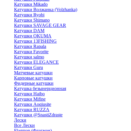
Катушки Mikado
Катушки Волжанка (Volzhanka)
Катушки Ryobi
Катушки Shimano
Катушки SAVAGE GEAR
Катушки DAM
Катушки OKUMA
Катушки 13FISHING
Катушки Rapala
Катушки Favorite
Катушки salmo
Катушки ELEGANCE
Катушки Guru
Матчевые катушки
Карповые катушки
Фидерные катушки
Катушка безынерционная
Катушки Haibo
Катушки Mifine
Катушки Aoqiusite
Катушки RUZZA
Катушки @SnastiZdraste
Лески
Все Лески
Flagman (Флагман)