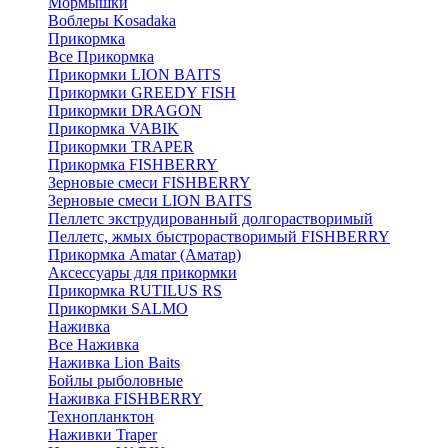
Мормышки
Воблеры Kosadaka
Прикормка
Все Прикормка
Прикормки LION BAITS
Прикормки GREEDY FISH
Прикормки DRAGON
Прикормка VABIK
Прикормки TRAPER
Прикормка FISHBERRY
Зерновые смеси FISHBERRY
Зерновые смеси LION BAITS
Пеллетс экструдированный долгорастворимый
Пеллетс, жмых быстрорастворимый FISHBERRY
Прикормка Amatar (Аматар)
Аксессуары для прикормки
Прикормка RUTILUS RS
Прикормки SALMO
Наживка
Все Наживка
Наживка Lion Baits
Бойлы рыболовные
Наживка FISHBERRY
Технопланктон
Наживки Traper