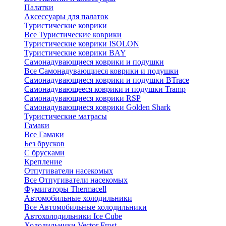
Палатки
Аксессуары для палаток
Туристические коврики
Все Туристические коврики
Туристические коврики ISOLON
Туристические коврики BAY
Самонадувающиеся коврики и подушки
Все Самонадувающиеся коврики и подушки
Самонадувающиеся коврики и подушки BTrace
Самонадувающееся коврики и подушки Tramp
Самонадувающиеся коврики RSP
Самонадувающиеся коврики Golden Shark
Туристические матрасы
Гамаки
Все Гамаки
Без брусков
С брусками
Крепление
Отпугиватели насекомых
Все Отпугиватели насекомых
Фумигаторы Thermacell
Автомобильные холодильники
Все Автомобильные холодильники
Автохолодильники Ice Cube
Холодильники Vector Frost