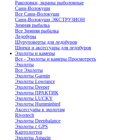
Раколовки, экраны рыболовные
Сани-Волокуши
Все Сани-Волокуши
Сани-Волокуши ЭКСТРУЗИОН
Зимняя рыбалка
Все Зимняя рыбалка
Ледобуры
Шуруповерты для ледобуров
Шнеки и аксессуары для ледобуров
Эхолоты и камеры
Все - Эхолоты и камеры
Просмотреть
Эхолоты
Все Эхолоты
Эхолоты Garmin
Эхолоты Lowrance
Эхолоты Deeper
Эхолоты ПРАКТИК
Эхолоты LUCKY
Эхолоты Humminbird
Аксессуары к эхолотам
Rivertech
Эхолоты Deepbalance
Эхолоты с GPS
Картплоттер
Эхолоты Amazin