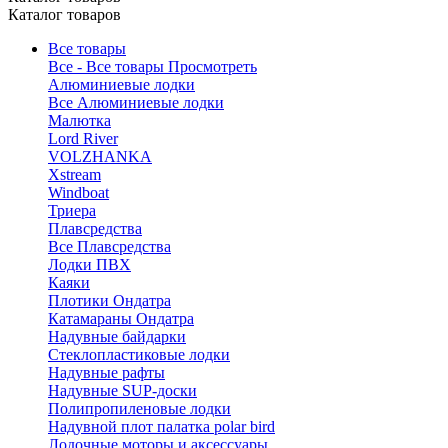
Каталог товаров
Все товары
Все - Все товары
Просмотреть
Алюминиевые лодки
Все Алюминиевые лодки
Малютка
Lord River
VOLZHANKA
Xstream
Windboat
Триера
Плавсредства
Все Плавсредства
Лодки ПВХ
Каяки
Плотики Ондатра
Катамараны Ондатра
Надувные байдарки
Стеклопластиковые лодки
Надувные рафты
Надувные SUP-доски
Полипропиленовые лодки
Надувной плот палатка polar bird
Лодочные моторы и аксессуары