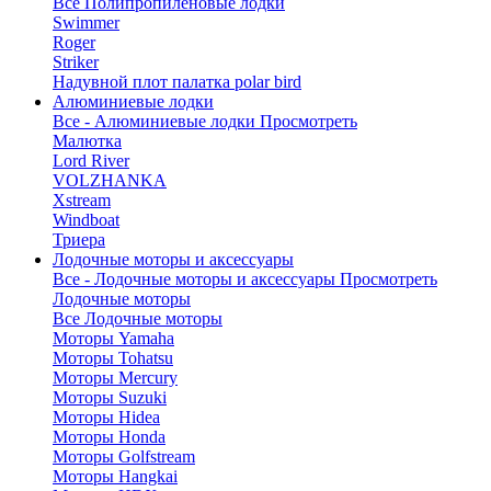
Все Полипропиленовые лодки
Swimmer
Roger
Striker
Надувной плот палатка polar bird
Алюминиевые лодки
Все - Алюминиевые лодки
Просмотреть
Малютка
Lord River
VOLZHANKA
Xstream
Windboat
Триера
Лодочные моторы и аксессуары
Все - Лодочные моторы и аксессуары
Просмотреть
Лодочные моторы
Все Лодочные моторы
Моторы Yamaha
Моторы Tohatsu
Моторы Mercury
Моторы Suzuki
Моторы Hidea
Моторы Honda
Моторы Golfstream
Моторы Hangkai