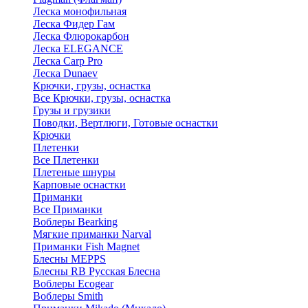
Леска монофильная
Леска Фидер Гам
Леска Флюрокарбон
Леска ELEGANCE
Леска Carp Pro
Леска Dunaev
Крючки, грузы, оснастка
Все Крючки, грузы, оснастка
Грузы и грузики
Поводки, Вертлюги, Готовые оснастки
Крючки
Плетенки
Все Плетенки
Плетеные шнуры
Карповые оснастки
Приманки
Все Приманки
Воблеры Bearking
Мягкие приманки Narval
Приманки Fish Magnet
Блесны MEPPS
Блесны RB Русская Блесна
Воблеры Ecogear
Воблеры Smith