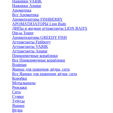
Наживки VABIK
Наживки Amatar
Ароматика
Все Ароматика
Ароматизаторы FISHBERRY
АРОМАТИЗАТОРЫ Lion Baits
ДИПы и жидкие аттрактанты LION BAITS
Dip-ы Traper
Ароматизаторы GREEDY FISH
Аттрактанты Fishberry
Аттрактанты VABIK
Аттрактанты Amatar
Прикормочные кораблики
Все Прикормочные кораблики
Boatman
Ящики для хранения, вёдра, сита
Все Ящики для хранения, вёдра, сита
Коробки
Мотыльницы
Рюкзаки
Сита
Сумки
Тубусы
Ящики
Вёдра