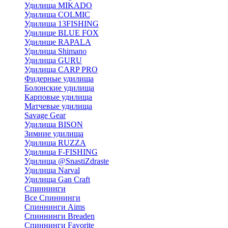
Удилища MIKADO
Удилища COLMIC
Удилища 13FISHING
Удилище BLUE FOX
Удилище RAPALA
Удилища Shimano
Удилища GURU
Удилища CARP PRO
Фидерные удилища
Болонские удилища
Карповые удилища
Матчевые удилища
Savage Gear
Удилища BISON
Зимние удилища
Удилища RUZZA
Удилища F-FISHING
Удилища @SnastiZdraste
Удилища Narval
Удилища Gan Craft
Спиннинги
Все Спиннинги
Спиннинги Aims
Спиннинги Breaden
Спиннинги Favorite