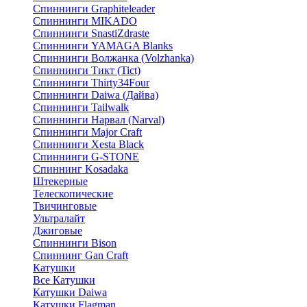
Спиннинги Graphiteleader
Спиннинги MIKADO
Спиннинги SnastiZdraste
Спиннинги YAMAGA Blanks
Спиннинги Волжанка (Volzhanka)
Спиннинги Тикт (Tict)
Спиннинги Thirty34Four
Спиннинги Daiwa (Дайва)
Спиннинги Tailwalk
Спиннинги Нарвал (Narval)
Спиннинги Major Craft
Спиннинги Xesta Black
Спиннинги G-STONE
Спиннинг Kosadaka
Штекерные
Телескопические
Твичинговые
Ультралайт
Джиговые
Спиннинги Bison
Спиннинг Gan Craft
Катушки
Все Катушки
Катушки Daiwa
Катушки Flagman