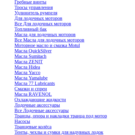
Гребные винты
Тросы управления
Удлинитель румпеля
Для лодочных моторов
Все Для лодочных моторов
Топливный бак
Масла для лодочных моторов
Все Масла для лодочных моторов
Моторное масло и смазка Motul
Масла QuickSilver
Масла Sumitach
Масла ZENIT
Масла Hidea
Масла Yacco
Масла Yamalube
Масла 77 Lubricants
Смазки и спреи
Масла RAVENOL
Охлаждающие жидкости
Лодочные аксессуары
Все Лодочные аксессуары
Транцы, опора и накладки транца под мотор
Насосы
Транцевые колёса
Тенты, чехлы и сумки для надувных лодок