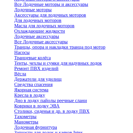
Все Лодочные моторы и аксессуары
Лодочные моторы
Аксессуары для лодочных моторов
Для лодочных моторов
Масла для лодочных моторов
Охлаждающие жидкости
Лодочные аксессуары
Все Лодочные аксессуары
Транцы, опора и накладки транца под мотор
Насосы
Транцевые колёса
Тенты, чехлы и сумки для надувных лодок
Ремонт ПВХ изделий
Вёсла
Держатели для удилищ
Средства спасения
Якорная система
Кресла в лодку
Дно в лодку пайолы реечные слани
Коврики в лодку ЭВА
Столики, сиденья и др. в лодку ПВХ
Тахометры
Манометры
Лодочная фурнитура
Запчасти для лодок и каяков Intex