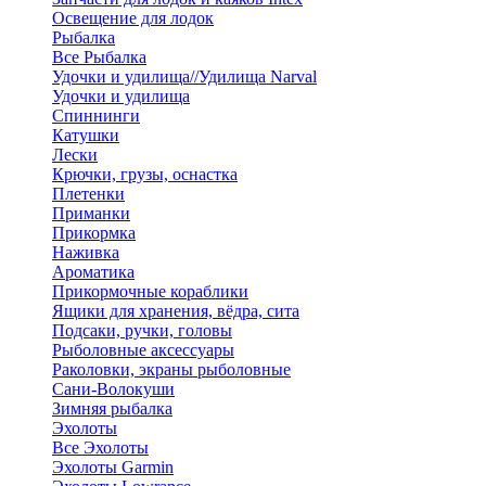
Освещение для лодок
Рыбалка
Все Рыбалка
Удочки и удилища//Удилища Narval
Удочки и удилища
Спиннинги
Катушки
Лески
Крючки, грузы, оснастка
Плетенки
Приманки
Прикормка
Наживка
Ароматика
Прикормочные кораблики
Ящики для хранения, вёдра, сита
Подсаки, ручки, головы
Рыболовные аксессуары
Раколовки, экраны рыболовные
Сани-Волокуши
Зимняя рыбалка
Эхолоты
Все Эхолоты
Эхолоты Garmin