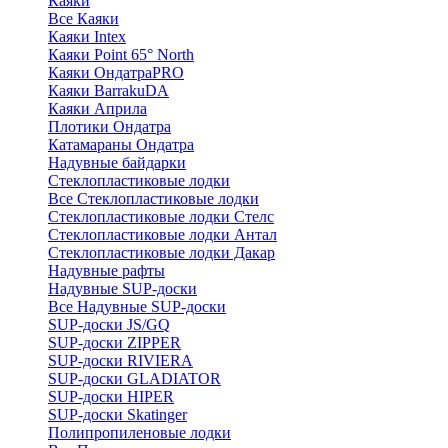
Каяки
Все Каяки
Каяки Intex
Каяки Point 65° North
Каяки ОндатраPRO
Каяки BarrakuDA
Каяки Априла
Плотики Ондатра
Катамараны Ондатра
Надувные байдарки
Стеклопластиковые лодки
Все Стеклопластиковые лодки
Стеклопластиковые лодки Стелс
Стеклопластиковые лодки Антал
Стеклопластиковые лодки Дакар
Надувные рафты
Надувные SUP-доски
Все Надувные SUP-доски
SUP-доски JS/GQ
SUP-доски ZIPPER
SUP-доски RIVIERA
SUP-доски GLADIATOR
SUP-доски HIPER
SUP-доски Skatinger
Полипропиленовые лодки