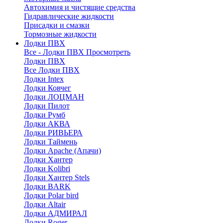
Автохимия и чистящие средства
Гидравлические жидкости
Присадки и смазки
Тормозные жидкости
Лодки ПВХ
Все - Лодки ПВХ
Просмотреть
Лодки ПВХ
Все Лодки ПВХ
Лодки Intex
Лодки Ковчег
Лодки ЛОЦМАН
Лодки Пилот
Лодки Румб
Лодки АКВА
Лодки РИВЬЕРА
Лодки Таймень
Лодки Apache (Апачи)
Лодки Хантер
Лодки Kolibri
Лодки Хантер Stels
Лодки BARK
Лодки Polar bird
Лодки Altair
Лодки АДМИРАЛ
Лодки Roger