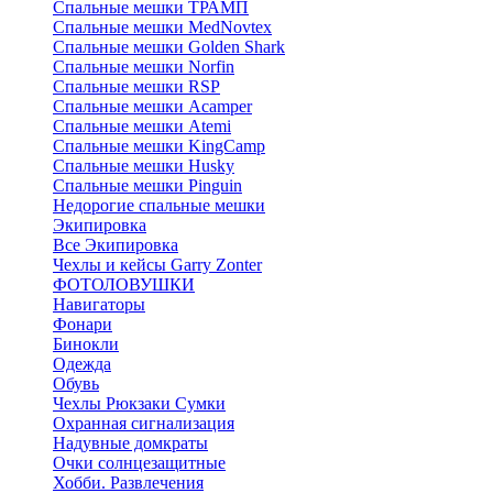
Спальные мешки ТРАМП
Cпальные мешки MedNovtex
Спальные мешки Golden Shark
Спальные мешки Norfin
Спальные мешки RSP
Спальные мешки Acamper
Спальные мешки Atemi
Спальные мешки KingCamp
Спальные мешки Husky
Спальные мешки Pinguin
Недорогие спальные мешки
Экипировка
Все Экипировка
Чехлы и кейсы Garry Zonter
ФОТОЛОВУШКИ
Навигаторы
Фонари
Бинокли
Одежда
Обувь
Чехлы Рюкзаки Сумки
Охранная сигнализация
Надувные домкраты
Очки солнцезащитные
Хобби. Развлечения