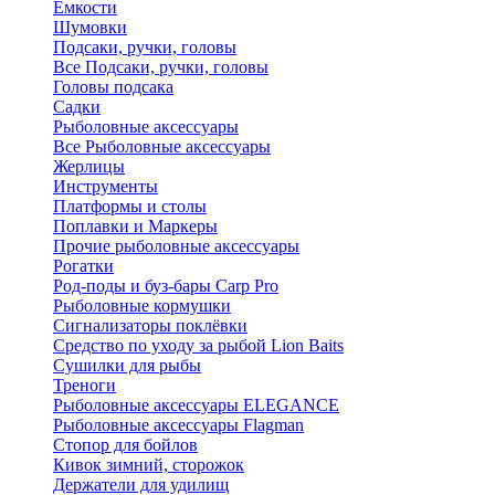
Ёмкости
Шумовки
Подсаки, ручки, головы
Все Подсаки, ручки, головы
Головы подсака
Садки
Рыболовные аксессуары
Все Рыболовные аксессуары
Жерлицы
Инструменты
Платформы и столы
Поплавки и Маркеры
Прочие рыболовные аксессуары
Рогатки
Род-поды и буз-бары Carp Pro
Рыболовные кормушки
Сигнализаторы поклёвки
Средство по уходу за рыбой Lion Baits
Сушилки для рыбы
Треноги
Рыболовные аксессуары ELEGANCE
Рыболовные аксессуары Flagman
Стопор для бойлов
Кивок зимний, сторожок
Держатели для удилищ