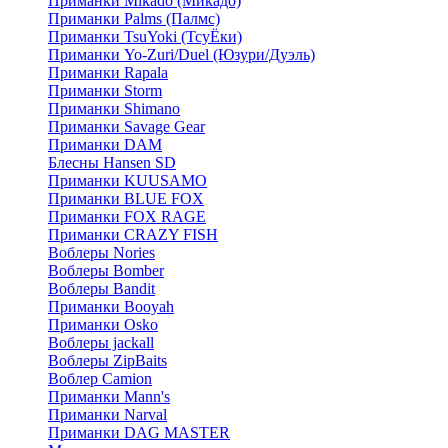
Приманки Mikado (Микадо)
Приманки Palms (Палмс)
Приманки TsuYoki (ТсуЁки)
Приманки Yo-Zuri/Duel (Юзури/Дуэль)
Приманки Rapala
Приманки Storm
Приманки Shimano
Приманки Savage Gear
Приманки DAM
Блесны Hansen SD
Приманки KUUSAMO
Приманки BLUE FOX
Приманки FOX RAGE
Приманки CRAZY FISH
Воблеры Nories
Воблеры Bomber
Воблеры Bandit
Приманки Booyah
Приманки Osko
Воблеры jackall
Воблеры ZipBaits
Воблер Camion
Приманки Mann's
Приманки Narval
Приманки DAG MASTER