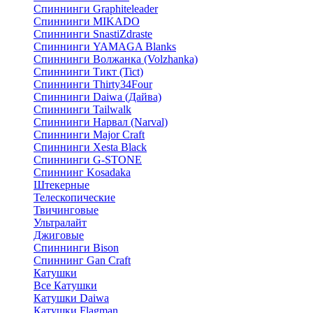
Спиннинги Graphiteleader
Спиннинги MIKADO
Спиннинги SnastiZdraste
Спиннинги YAMAGA Blanks
Спиннинги Волжанка (Volzhanka)
Спиннинги Тикт (Tict)
Спиннинги Thirty34Four
Спиннинги Daiwa (Дайва)
Спиннинги Tailwalk
Спиннинги Нарвал (Narval)
Спиннинги Major Craft
Спиннинги Xesta Black
Спиннинги G-STONE
Спиннинг Kosadaka
Штекерные
Телескопические
Твичинговые
Ультралайт
Джиговые
Спиннинги Bison
Спиннинг Gan Craft
Катушки
Все Катушки
Катушки Daiwa
Катушки Flagman