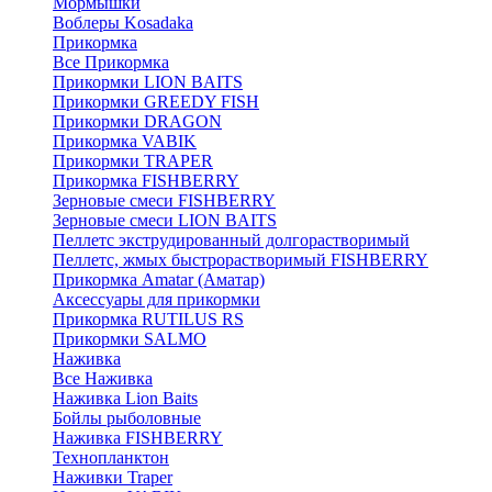
Мормышки
Воблеры Kosadaka
Прикормка
Все Прикормка
Прикормки LION BAITS
Прикормки GREEDY FISH
Прикормки DRAGON
Прикормка VABIK
Прикормки TRAPER
Прикормка FISHBERRY
Зерновые смеси FISHBERRY
Зерновые смеси LION BAITS
Пеллетс экструдированный долгорастворимый
Пеллетс, жмых быстрорастворимый FISHBERRY
Прикормка Amatar (Аматар)
Аксессуары для прикормки
Прикормка RUTILUS RS
Прикормки SALMO
Наживка
Все Наживка
Наживка Lion Baits
Бойлы рыболовные
Наживка FISHBERRY
Технопланктон
Наживки Traper