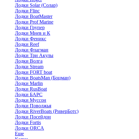
Лодки Solar (Солар)
Лодки Flinc
Лодки BoatMaster
Лодки Prof Marine
Лодки Групер
Лодки Мнев и К
Лодки Феникс
Лодки Reef
Лодки Флагман
Лодки Три Акулы
Лодки Волга
Лодки Stream
Лодки FORT boat
Лодки BoatsMan (Боцман)
Лодки Marlin
Лодки RusBoat
Лодки БАРС
Лодки Муссон
Лодки Поволжья
Лодки RiverBoats (РиверБотс)
Лодки Посейдон
Лодки Fortis
Лодки ORCA
Еще