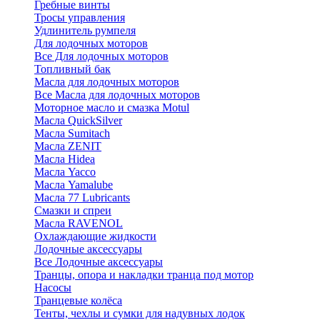
Гребные винты
Тросы управления
Удлинитель румпеля
Для лодочных моторов
Все Для лодочных моторов
Топливный бак
Масла для лодочных моторов
Все Масла для лодочных моторов
Моторное масло и смазка Motul
Масла QuickSilver
Масла Sumitach
Масла ZENIT
Масла Hidea
Масла Yacco
Масла Yamalube
Масла 77 Lubricants
Смазки и спреи
Масла RAVENOL
Охлаждающие жидкости
Лодочные аксессуары
Все Лодочные аксессуары
Транцы, опора и накладки транца под мотор
Насосы
Транцевые колёса
Тенты, чехлы и сумки для надувных лодок