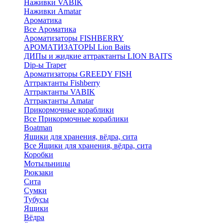
Наживки VABIK
Наживки Amatar
Ароматика
Все Ароматика
Ароматизаторы FISHBERRY
АРОМАТИЗАТОРЫ Lion Baits
ДИПы и жидкие аттрактанты LION BAITS
Dip-ы Traper
Ароматизаторы GREEDY FISH
Аттрактанты Fishberry
Аттрактанты VABIK
Аттрактанты Amatar
Прикормочные кораблики
Все Прикормочные кораблики
Boatman
Ящики для хранения, вёдра, сита
Все Ящики для хранения, вёдра, сита
Коробки
Мотыльницы
Рюкзаки
Сита
Сумки
Тубусы
Ящики
Вёдра