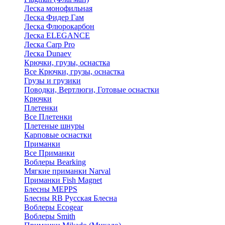
Леска монофильная
Леска Фидер Гам
Леска Флюрокарбон
Леска ELEGANCE
Леска Carp Pro
Леска Dunaev
Крючки, грузы, оснастка
Все Крючки, грузы, оснастка
Грузы и грузики
Поводки, Вертлюги, Готовые оснастки
Крючки
Плетенки
Все Плетенки
Плетеные шнуры
Карповые оснастки
Приманки
Все Приманки
Воблеры Bearking
Мягкие приманки Narval
Приманки Fish Magnet
Блесны MEPPS
Блесны RB Русская Блесна
Воблеры Ecogear
Воблеры Smith