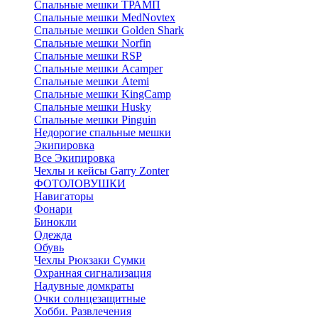
Спальные мешки ТРАМП
Cпальные мешки MedNovtex
Спальные мешки Golden Shark
Спальные мешки Norfin
Спальные мешки RSP
Спальные мешки Acamper
Спальные мешки Atemi
Спальные мешки KingCamp
Спальные мешки Husky
Спальные мешки Pinguin
Недорогие спальные мешки
Экипировка
Все Экипировка
Чехлы и кейсы Garry Zonter
ФОТОЛОВУШКИ
Навигаторы
Фонари
Бинокли
Одежда
Обувь
Чехлы Рюкзаки Сумки
Охранная сигнализация
Надувные домкраты
Очки солнцезащитные
Хобби. Развлечения