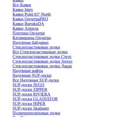
Каяки
Все Каяки
Каяки Intex
Каяки Point 65° North
Каяки ОндатраPRO
Каяки BarrakuDA
Каяки Априла
Плотики Ондатра
Катамараны Ондатра
Надувные байдарки
Стеклопластиковые лодки
Все Стеклопластиковые лодки
Стеклопластиковые лодки Стелс
Стеклопластиковые лодки Антал
Стеклопластиковые лодки Дакар
Надувные рафты
Надувные SUP-доски
Все Надувные SUP-доски
SUP-доски JS/GQ
SUP-доски ZIPPER
SUP-доски RIVIERA
SUP-доски GLADIATOR
SUP-доски HIPER
SUP-доски Skatinger
Полипропиленовые лодки