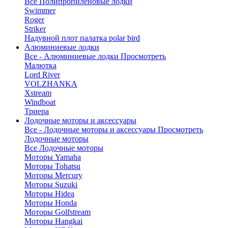
Все Полипропиленовые лодки
Swimmer
Roger
Striker
Надувной плот палатка polar bird
Алюминиевые лодки
Все - Алюминиевые лодки
Просмотреть
Малютка
Lord River
VOLZHANKA
Xstream
Windboat
Триера
Лодочные моторы и аксессуары
Все - Лодочные моторы и аксессуары
Просмотреть
Лодочные моторы
Все Лодочные моторы
Моторы Yamaha
Моторы Tohatsu
Моторы Mercury
Моторы Suzuki
Моторы Hidea
Моторы Honda
Моторы Golfstream
Моторы Hangkai