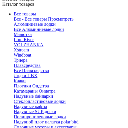
Каталог товаров
Все товары
Все - Все товары
Просмотреть
Алюминиевые лодки
Все Алюминиевые лодки
Малютка
Lord River
VOLZHANKA
Xstream
Windboat
Триера
Плавсредства
Все Плавсредства
Лодки ПВХ
Каяки
Плотики Ондатра
Катамараны Ондатра
Надувные байдарки
Стеклопластиковые лодки
Надувные рафты
Надувные SUP-доски
Полипропиленовые лодки
Надувной плот палатка polar bird
Лодочные моторы и аксессуары