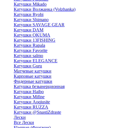
Катушки Mikado
Катушки Волжанка (Volzhanka)
Катушки Ryobi
Катушки Shimano
Катушки SAVAGE GEAR
Катушки DAM
Катушки OKUMA
Катушки 13FISHING
Катушки Rapala
Катушки Favorite
Катушки salmo
Катушки ELEGANCE
Катушки Guru
Матчевые катушки
Карповые катушки
Фидерные катушки
Катушка безынерционная
Катушки Haibo
Катушки Mifine
Катушки Aoqiusite
Катушки RUZZA
Катушки @SnastiZdraste
Лески
Все Лески
Flagman (Флагман)