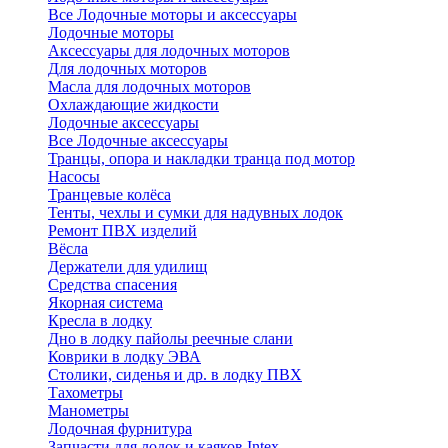
Все Лодочные моторы и аксессуары
Лодочные моторы
Аксессуары для лодочных моторов
Для лодочных моторов
Масла для лодочных моторов
Охлаждающие жидкости
Лодочные аксессуары
Все Лодочные аксессуары
Транцы, опора и накладки транца под мотор
Насосы
Транцевые колёса
Тенты, чехлы и сумки для надувных лодок
Ремонт ПВХ изделий
Вёсла
Держатели для удилищ
Средства спасения
Якорная система
Кресла в лодку
Дно в лодку пайолы реечные слани
Коврики в лодку ЭВА
Столики, сиденья и др. в лодку ПВХ
Тахометры
Манометры
Лодочная фурнитура
Запчасти для лодок и каяков Intex