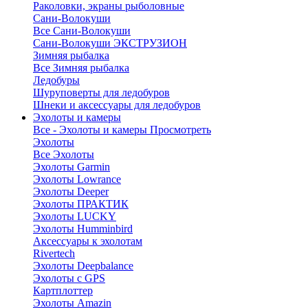
Раколовки, экраны рыболовные
Сани-Волокуши
Все Сани-Волокуши
Сани-Волокуши ЭКСТРУЗИОН
Зимняя рыбалка
Все Зимняя рыбалка
Ледобуры
Шуруповерты для ледобуров
Шнеки и аксессуары для ледобуров
Эхолоты и камеры
Все - Эхолоты и камеры
Просмотреть
Эхолоты
Все Эхолоты
Эхолоты Garmin
Эхолоты Lowrance
Эхолоты Deeper
Эхолоты ПРАКТИК
Эхолоты LUCKY
Эхолоты Humminbird
Аксессуары к эхолотам
Rivertech
Эхолоты Deepbalance
Эхолоты с GPS
Картплоттер
Эхолоты Amazin