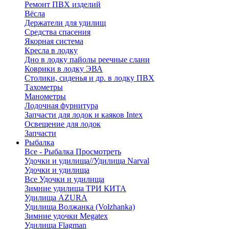
Ремонт ПВХ изделий
Вёсла
Держатели для удилищ
Средства спасения
Якорная система
Кресла в лодку
Дно в лодку пайолы реечные слани
Коврики в лодку ЭВА
Столики, сиденья и др. в лодку ПВХ
Тахометры
Манометры
Лодочная фурнитура
Запчасти для лодок и каяков Intex
Освещение для лодок
Запчасти
Рыбалка
Все - Рыбалка
Просмотреть
Удочки и удилища//Удилища Narval
Удочки и удилища
Все Удочки и удилища
Зимние удилища ТРИ КИТА
Удилища AZURA
Удилища Волжанка (Volzhanka)
Зимние удочки Megatex
Удилища Flagman