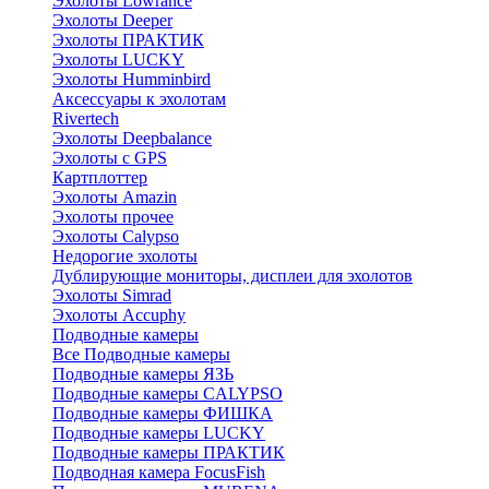
Эхолоты Lowrance
Эхолоты Deeper
Эхолоты ПРАКТИК
Эхолоты LUCKY
Эхолоты Humminbird
Аксессуары к эхолотам
Rivertech
Эхолоты Deepbalance
Эхолоты с GPS
Картплоттер
Эхолоты Amazin
Эхолоты прочее
Эхолоты Calypso
Недорогие эхолоты
Дублирующие мониторы, дисплеи для эхолотов
Эхолоты Simrad
Эхолоты Accuphy
Подводные камеры
Все Подводные камеры
Подводные камеры ЯЗЬ
Подводные камеры CALYPSO
Подводные камеры ФИШКА
Подводные камеры LUCKY
Подводные камеры ПРАКТИК
Подводная камера FocusFish