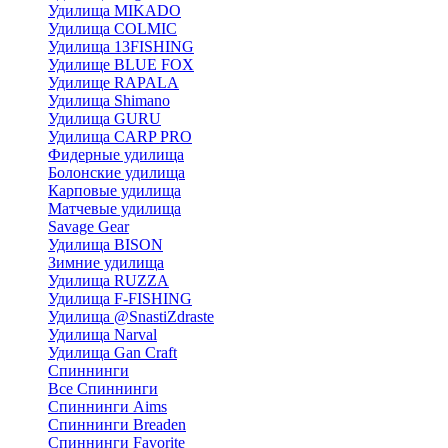
Удилища MIKADO
Удилища COLMIC
Удилища 13FISHING
Удилище BLUE FOX
Удилище RAPALA
Удилища Shimano
Удилища GURU
Удилища CARP PRO
Фидерные удилища
Болонские удилища
Карповые удилища
Матчевые удилища
Savage Gear
Удилища BISON
Зимние удилища
Удилища RUZZA
Удилища F-FISHING
Удилища @SnastiZdraste
Удилища Narval
Удилища Gan Craft
Спиннинги
Все Спиннинги
Спиннинги Aims
Спиннинги Breaden
Спиннинги Favorite