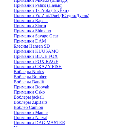
Приманки Mikado (Микадо)
Приманки Palms (Палмс)
Приманки TsuYoki (ТсуЁки)
Приманки Yo-Zuri/Duel (Юзури/Дуэль)
Приманки Rapala
Приманки Storm
Приманки Shimano
Приманки Savage Gear
Приманки DAM
Блесны Hansen SD
Приманки KUUSAMO
Приманки BLUE FOX
Приманки FOX RAGE
Приманки CRAZY FISH
Воблеры Nories
Воблеры Bomber
Воблеры Bandit
Приманки Booyah
Приманки Osko
Воблеры jackall
Воблеры ZipBaits
Воблер Camion
Приманки Mann's
Приманки Narval
Приманки DAG MASTER