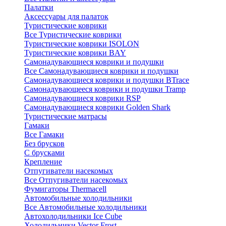
Палатки
Аксессуары для палаток
Туристические коврики
Все Туристические коврики
Туристические коврики ISOLON
Туристические коврики BAY
Самонадувающиеся коврики и подушки
Все Самонадувающиеся коврики и подушки
Самонадувающиеся коврики и подушки BTrace
Самонадувающееся коврики и подушки Tramp
Самонадувающиеся коврики RSP
Самонадувающиеся коврики Golden Shark
Туристические матрасы
Гамаки
Все Гамаки
Без брусков
С брусками
Крепление
Отпугиватели насекомых
Все Отпугиватели насекомых
Фумигаторы Thermacell
Автомобильные холодильники
Все Автомобильные холодильники
Автохолодильники Ice Cube
Холодильники Vector Frost