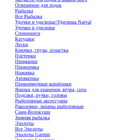
Освещение для лодок
Рыбалка
Все Рыбалка
Удочки и удилища//Удилища Narval
Удочки и удилища
Спиннинги
Катушки
Лески
Крючки, грузы, оснастка
Плетенки
Приманки
Прикормка
Наживка
Ароматика
Прикормочные кораблики
Ящики для хранения, вёдра, сита
Подсаки, ручки, головы
Рыболовные аксессуары
Раколовки, экраны рыболовные
Сани-Волокуши
Зимняя рыбалка
Эхолоты
Все Эхолоты
Эхолоты Garmin