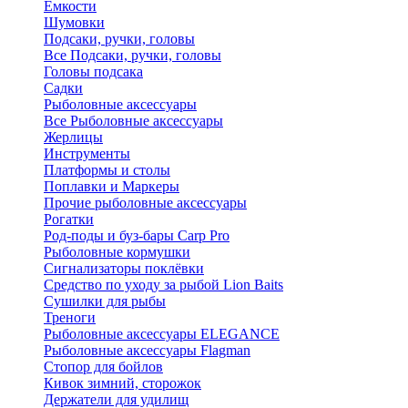
Ёмкости
Шумовки
Подсаки, ручки, головы
Все Подсаки, ручки, головы
Головы подсака
Садки
Рыболовные аксессуары
Все Рыболовные аксессуары
Жерлицы
Инструменты
Платформы и столы
Поплавки и Маркеры
Прочие рыболовные аксессуары
Рогатки
Род-поды и буз-бары Carp Pro
Рыболовные кормушки
Сигнализаторы поклёвки
Средство по уходу за рыбой Lion Baits
Сушилки для рыбы
Треноги
Рыболовные аксессуары ELEGANCE
Рыболовные аксессуары Flagman
Стопор для бойлов
Кивок зимний, сторожок
Держатели для удилищ