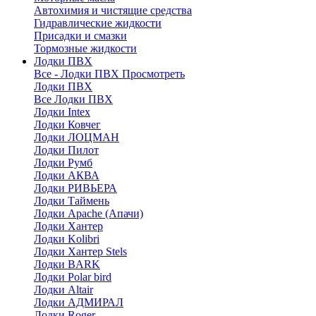
Автохимия и чистящие средства
Гидравлические жидкости
Присадки и смазки
Тормозные жидкости
Лодки ПВХ
Все - Лодки ПВХ
Просмотреть
Лодки ПВХ
Все Лодки ПВХ
Лодки Intex
Лодки Ковчег
Лодки ЛОЦМАН
Лодки Пилот
Лодки Румб
Лодки АКВА
Лодки РИВЬЕРА
Лодки Таймень
Лодки Apache (Апачи)
Лодки Хантер
Лодки Kolibri
Лодки Хантер Stels
Лодки BARK
Лодки Polar bird
Лодки Altair
Лодки АДМИРАЛ
Лодки Roger