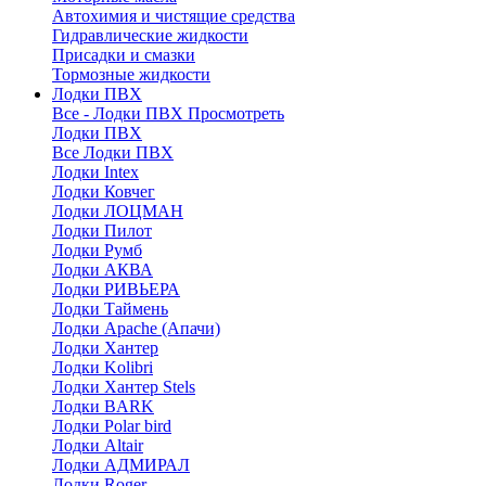
Автохимия и чистящие средства
Гидравлические жидкости
Присадки и смазки
Тормозные жидкости
Лодки ПВХ
Все - Лодки ПВХ
Просмотреть
Лодки ПВХ
Все Лодки ПВХ
Лодки Intex
Лодки Ковчег
Лодки ЛОЦМАН
Лодки Пилот
Лодки Румб
Лодки АКВА
Лодки РИВЬЕРА
Лодки Таймень
Лодки Apache (Апачи)
Лодки Хантер
Лодки Kolibri
Лодки Хантер Stels
Лодки BARK
Лодки Polar bird
Лодки Altair
Лодки АДМИРАЛ
Лодки Roger