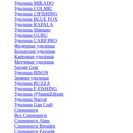
Удилища MIKADO
Удилища COLMIC
Удилища 13FISHING
Удилище BLUE FOX
Удилище RAPALA
Удилища Shimano
Удилища GURU
Удилища CARP PRO
Фидерные удилища
Болонские удилища
Карповые удилища
Матчевые удилища
Savage Gear
Удилища BISON
Зимние удилища
Удилища RUZZA
Удилища F-FISHING
Удилища @SnastiZdraste
Удилища Narval
Удилища Gan Craft
Спиннинги
Все Спиннинги
Спиннинги Aims
Спиннинги Breaden
Спиннинги Favorite