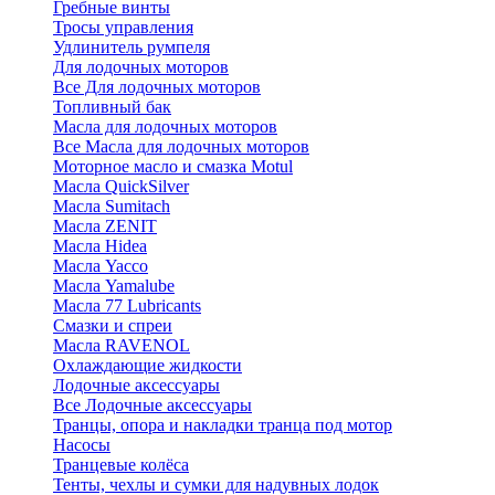
Гребные винты
Тросы управления
Удлинитель румпеля
Для лодочных моторов
Все Для лодочных моторов
Топливный бак
Масла для лодочных моторов
Все Масла для лодочных моторов
Моторное масло и смазка Motul
Масла QuickSilver
Масла Sumitach
Масла ZENIT
Масла Hidea
Масла Yacco
Масла Yamalube
Масла 77 Lubricants
Смазки и спреи
Масла RAVENOL
Охлаждающие жидкости
Лодочные аксессуары
Все Лодочные аксессуары
Транцы, опора и накладки транца под мотор
Насосы
Транцевые колёса
Тенты, чехлы и сумки для надувных лодок