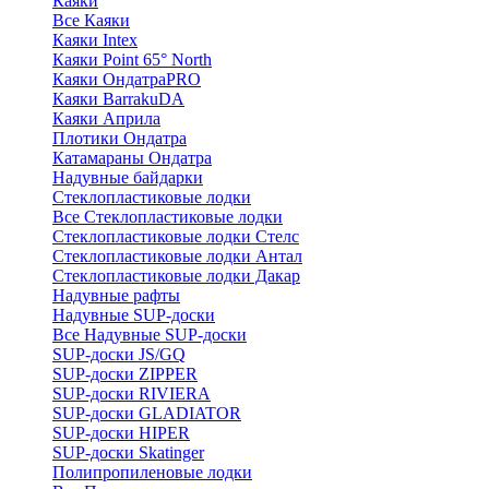
Каяки
Все Каяки
Каяки Intex
Каяки Point 65° North
Каяки ОндатраPRO
Каяки BarrakuDA
Каяки Априла
Плотики Ондатра
Катамараны Ондатра
Надувные байдарки
Стеклопластиковые лодки
Все Стеклопластиковые лодки
Стеклопластиковые лодки Стелс
Стеклопластиковые лодки Антал
Стеклопластиковые лодки Дакар
Надувные рафты
Надувные SUP-доски
Все Надувные SUP-доски
SUP-доски JS/GQ
SUP-доски ZIPPER
SUP-доски RIVIERA
SUP-доски GLADIATOR
SUP-доски HIPER
SUP-доски Skatinger
Полипропиленовые лодки