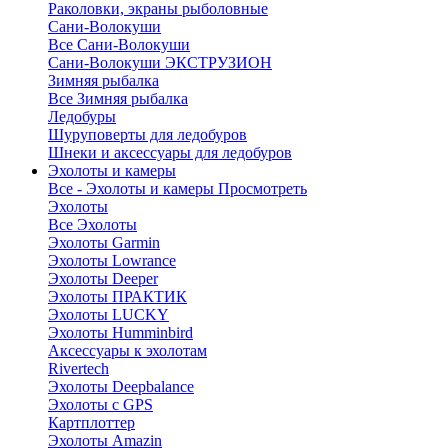
Раколовки, экраны рыболовные
Сани-Волокуши
Все Сани-Волокуши
Сани-Волокуши ЭКСТРУЗИОН
Зимняя рыбалка
Все Зимняя рыбалка
Ледобуры
Шуруповерты для ледобуров
Шнеки и аксессуары для ледобуров
Эхолоты и камеры
Все - Эхолоты и камеры
Просмотреть
Эхолоты
Все Эхолоты
Эхолоты Garmin
Эхолоты Lowrance
Эхолоты Deeper
Эхолоты ПРАКТИК
Эхолоты LUCKY
Эхолоты Humminbird
Аксессуары к эхолотам
Rivertech
Эхолоты Deepbalance
Эхолоты с GPS
Картплоттер
Эхолоты Amazin