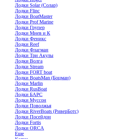
Лодки Solar (Солар)
Лодки Flinc
Лодки BoatMaster
Лодки Prof Marine
Лодки Групер
Лодки Мнев и К
Лодки Феникс
Лодки Reef
Лодки Флагман
Лодки Три Акулы
Лодки Волга
Лодки Stream
Лодки FORT boat
Лодки BoatsMan (Боцман)
Лодки Marlin
Лодки RusBoat
Лодки БАРС
Лодки Муссон
Лодки Поволжья
Лодки RiverBoats (РиверБотс)
Лодки Посейдон
Лодки Fortis
Лодки ORCA
Еще