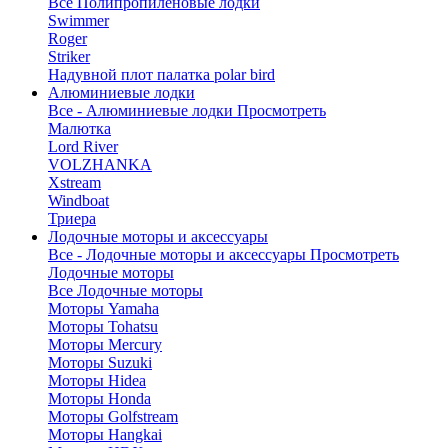
Все Полипропиленовые лодки
Swimmer
Roger
Striker
Надувной плот палатка polar bird
Алюминиевые лодки
Все - Алюминиевые лодки
Просмотреть
Малютка
Lord River
VOLZHANKA
Xstream
Windboat
Триера
Лодочные моторы и аксессуары
Все - Лодочные моторы и аксессуары
Просмотреть
Лодочные моторы
Все Лодочные моторы
Моторы Yamaha
Моторы Tohatsu
Моторы Mercury
Моторы Suzuki
Моторы Hidea
Моторы Honda
Моторы Golfstream
Моторы Hangkai