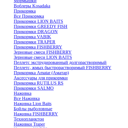
Мормышки
Воблеры Kosadaka
Прикормка
Все Прикормка
Прикормки LION BAITS
Прикормки GREEDY FISH
Прикормки DRAGON
Прикормка VABIK
Прикормки TRAPER
Прикормка FISHBERRY
Зерновые смеси FISHBERRY
Зерновые смеси LION BAITS
Пеллетс экструдированный долгорастворимый
Пеллетс, жмых быстрорастворимый FISHBERRY
Прикормка Amatar (Аматар)
Аксессуары для прикормки
Прикормка RUTILUS RS
Прикормки SALMO
Наживка
Все Наживка
Наживка Lion Baits
Бойлы рыболовные
Наживка FISHBERRY
Технопланктон
Наживки Traper