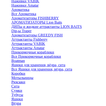
Наживки VABIK
Наживки Amatar
Ароматика
Все Ароматика
Ароматизаторы FISHBERRY
АРОМАТИЗАТОРЫ Lion Baits
ДИПы и жидкие аттрактанты LION BAITS
Dip-ы Traper
Ароматизаторы GREEDY FISH
Аттрактанты Fishberry
Аттрактанты VABIK
Аттрактанты Amatar
Прикормочные кораблики
Все Прикормочные кораблики
Boatman
Ящики для хранения, вёдра, сита
Все Ящики для хранения, вёдра, сита
Коробки
Мотыльницы
Рюкзаки
Сита
Сумки
Тубусы
Ящики
Вёдра