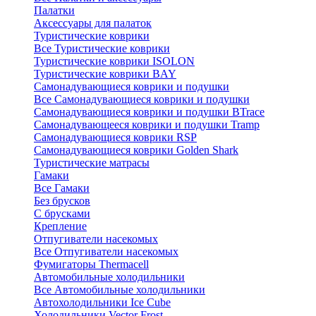
Палатки
Аксессуары для палаток
Туристические коврики
Все Туристические коврики
Туристические коврики ISOLON
Туристические коврики BAY
Самонадувающиеся коврики и подушки
Все Самонадувающиеся коврики и подушки
Самонадувающиеся коврики и подушки BTrace
Самонадувающееся коврики и подушки Tramp
Самонадувающиеся коврики RSP
Самонадувающиеся коврики Golden Shark
Туристические матрасы
Гамаки
Все Гамаки
Без брусков
С брусками
Крепление
Отпугиватели насекомых
Все Отпугиватели насекомых
Фумигаторы Thermacell
Автомобильные холодильники
Все Автомобильные холодильники
Автохолодильники Ice Cube
Холодильники Vector Frost