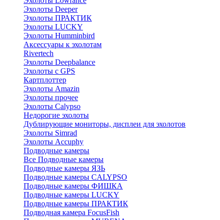
Эхолоты Lowrance
Эхолоты Deeper
Эхолоты ПРАКТИК
Эхолоты LUCKY
Эхолоты Humminbird
Аксессуары к эхолотам
Rivertech
Эхолоты Deepbalance
Эхолоты с GPS
Картплоттер
Эхолоты Amazin
Эхолоты прочее
Эхолоты Calypso
Недорогие эхолоты
Дублирующие мониторы, дисплеи для эхолотов
Эхолоты Simrad
Эхолоты Accuphy
Подводные камеры
Все Подводные камеры
Подводные камеры ЯЗЬ
Подводные камеры CALYPSO
Подводные камеры ФИШКА
Подводные камеры LUCKY
Подводные камеры ПРАКТИК
Подводная камера FocusFish