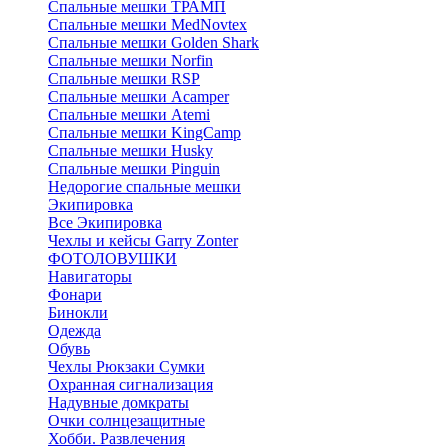
Спальные мешки ТРАМП
Cпальные мешки MedNovtex
Спальные мешки Golden Shark
Спальные мешки Norfin
Спальные мешки RSP
Спальные мешки Acamper
Спальные мешки Atemi
Спальные мешки KingCamp
Спальные мешки Husky
Спальные мешки Pinguin
Недорогие спальные мешки
Экипировка
Все Экипировка
Чехлы и кейсы Garry Zonter
ФОТОЛОВУШКИ
Навигаторы
Фонари
Бинокли
Одежда
Обувь
Чехлы Рюкзаки Сумки
Охранная сигнализация
Надувные домкраты
Очки солнцезащитные
Хобби. Развлечения