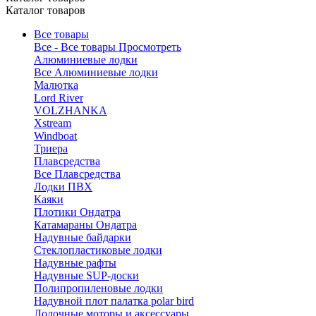
Каталог товаров
Все товары
Все - Все товары
Просмотреть
Алюминиевые лодки
Все Алюминиевые лодки
Малютка
Lord River
VOLZHANKA
Xstream
Windboat
Триера
Плавсредства
Все Плавсредства
Лодки ПВХ
Каяки
Плотики Ондатра
Катамараны Ондатра
Надувные байдарки
Стеклопластиковые лодки
Надувные рафты
Надувные SUP-доски
Полипропиленовые лодки
Надувной плот палатка polar bird
Лодочные моторы и аксессуары