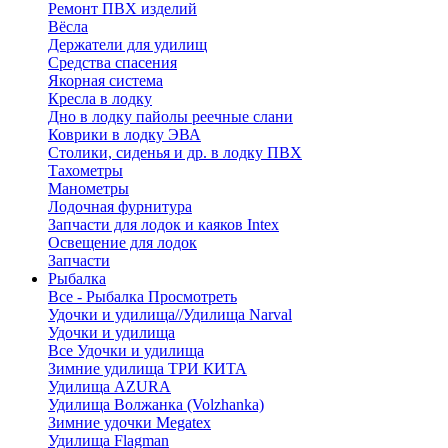
Ремонт ПВХ изделий
Вёсла
Держатели для удилищ
Средства спасения
Якорная система
Кресла в лодку
Дно в лодку пайолы реечные слани
Коврики в лодку ЭВА
Столики, сиденья и др. в лодку ПВХ
Тахометры
Манометры
Лодочная фурнитура
Запчасти для лодок и каяков Intex
Освещение для лодок
Запчасти
Рыбалка
Все - Рыбалка
Просмотреть
Удочки и удилища//Удилища Narval
Удочки и удилища
Все Удочки и удилища
Зимние удилища ТРИ КИТА
Удилища AZURA
Удилища Волжанка (Volzhanka)
Зимние удочки Megatex
Удилища Flagman