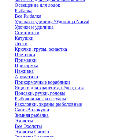
Освещение для лодок
Рыбалка
Все Рыбалка
Удочки и удилища//Удилища Narval
Удочки и удилища
Спиннинги
Катушки
Лески
Крючки, грузы, оснастка
Плетенки
Приманки
Прикормка
Наживка
Ароматика
Прикормочные кораблики
Ящики для хранения, вёдра, сита
Подсаки, ручки, головы
Рыболовные аксессуары
Раколовки, экраны рыболовные
Сани-Волокуши
Зимняя рыбалка
Эхолоты
Все Эхолоты
Эхолоты Garmin