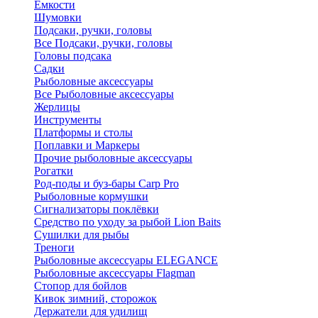
Ёмкости
Шумовки
Подсаки, ручки, головы
Все Подсаки, ручки, головы
Головы подсака
Садки
Рыболовные аксессуары
Все Рыболовные аксессуары
Жерлицы
Инструменты
Платформы и столы
Поплавки и Маркеры
Прочие рыболовные аксессуары
Рогатки
Род-поды и буз-бары Carp Pro
Рыболовные кормушки
Сигнализаторы поклёвки
Средство по уходу за рыбой Lion Baits
Сушилки для рыбы
Треноги
Рыболовные аксессуары ELEGANCE
Рыболовные аксессуары Flagman
Стопор для бойлов
Кивок зимний, сторожок
Держатели для удилищ