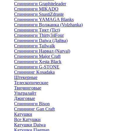
Спиннинги Graphiteleader
Спиннинги MIKADO
Спиннинги SnastiZdraste
Спиннинги YAMAGA Blanks
Спиннинги Волжанка (Volzhanka)
Спиннинги Тикт (Tict)
Спиннинги Thirty34Four
Спиннинги Daiwa (Дайва)
Спиннинги Tailwalk
Спиннинги Нарвал (Narval)
Спиннинги Major Craft
Спиннинги Xesta Black
Спиннинги G-STONE
Спиннинг Kosadaka
Штекерные
Телескопические
Твичинговые
Ультралайт
Джиговые
Спиннинги Bison
Спиннинг Gan Craft
Катушки
Все Катушки
Катушки Daiwa
Катушки Flagman