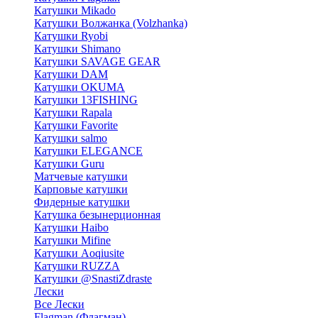
Катушки Mikado
Катушки Волжанка (Volzhanka)
Катушки Ryobi
Катушки Shimano
Катушки SAVAGE GEAR
Катушки DAM
Катушки OKUMA
Катушки 13FISHING
Катушки Rapala
Катушки Favorite
Катушки salmo
Катушки ELEGANCE
Катушки Guru
Матчевые катушки
Карповые катушки
Фидерные катушки
Катушка безынерционная
Катушки Haibo
Катушки Mifine
Катушки Aoqiusite
Катушки RUZZA
Катушки @SnastiZdraste
Лески
Все Лески
Flagman (Флагман)