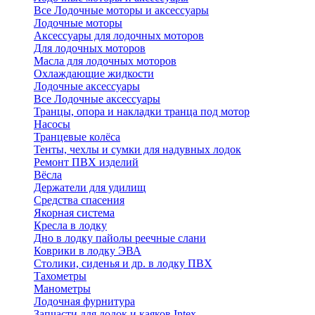
Все Лодочные моторы и аксессуары
Лодочные моторы
Аксессуары для лодочных моторов
Для лодочных моторов
Масла для лодочных моторов
Охлаждающие жидкости
Лодочные аксессуары
Все Лодочные аксессуары
Транцы, опора и накладки транца под мотор
Насосы
Транцевые колёса
Тенты, чехлы и сумки для надувных лодок
Ремонт ПВХ изделий
Вёсла
Держатели для удилищ
Средства спасения
Якорная система
Кресла в лодку
Дно в лодку пайолы реечные слани
Коврики в лодку ЭВА
Столики, сиденья и др. в лодку ПВХ
Тахометры
Манометры
Лодочная фурнитура
Запчасти для лодок и каяков Intex