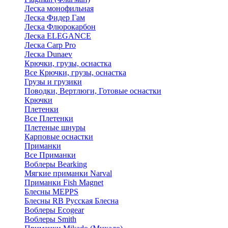
Леска монофильная
Леска Фидер Гам
Леска Флюрокарбон
Леска ELEGANCE
Леска Carp Pro
Леска Dunaev
Крючки, грузы, оснастка
Все Крючки, грузы, оснастка
Грузы и грузики
Поводки, Вертлюги, Готовые оснастки
Крючки
Плетенки
Все Плетенки
Плетеные шнуры
Карповые оснастки
Приманки
Все Приманки
Воблеры Bearking
Мягкие приманки Narval
Приманки Fish Magnet
Блесны MEPPS
Блесны RB Русская Блесна
Воблеры Ecogear
Воблеры Smith