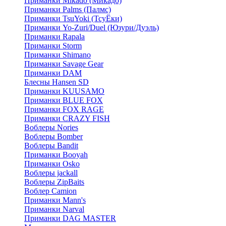
Приманки Mikado (Микадо)
Приманки Palms (Палмс)
Приманки TsuYoki (ТсуЁки)
Приманки Yo-Zuri/Duel (Юзури/Дуэль)
Приманки Rapala
Приманки Storm
Приманки Shimano
Приманки Savage Gear
Приманки DAM
Блесны Hansen SD
Приманки KUUSAMO
Приманки BLUE FOX
Приманки FOX RAGE
Приманки CRAZY FISH
Воблеры Nories
Воблеры Bomber
Воблеры Bandit
Приманки Booyah
Приманки Osko
Воблеры jackall
Воблеры ZipBaits
Воблер Camion
Приманки Mann's
Приманки Narval
Приманки DAG MASTER